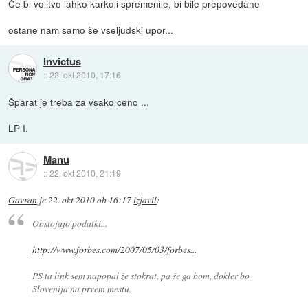
Če bi volitve lahko karkoli spremenile, bi bile prepovedane
ostane nam samo še vseljudski upor...
Invictus
::
22. okt 2010, 17:16
Šparat je treba za vsako ceno ...
LP I.
Manu
::
22. okt 2010, 21:19
Gavran
je
22. okt 2010 ob 16:17
izjavil
:
Obstojajo podatki...
http://www.forbes.com/2007/05/03/forbes...
PS ta link sem napopal že stokrat, pa še ga bom, dokler bo
Slovenija na prvem mestu.