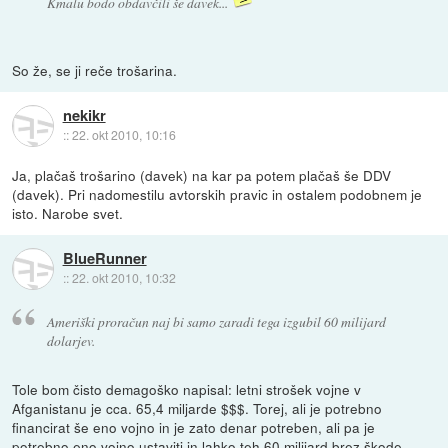
Kmalu bodo obdavčili še davek...
So že, se ji reče trošarina.
nekikr
::
22. okt 2010, 10:16
Ja, plačaš trošarino (davek) na kar pa potem plačaš še DDV
(davek). Pri nadomestilu avtorskih pravic in ostalem podobnem je
isto. Narobe svet.
BlueRunner
::
22. okt 2010, 10:32
Ameriški proračun naj bi samo zaradi tega izgubil 60 milijard
dolarjev.
Tole bom čisto demagoško napisal: letni strošek vojne v
Afganistanu je cca. 65,4 miljarde $$$. Torej, ali je potrebno
financirat še eno vojno in je zato denar potreben, ali pa je
potrebno eno vojno ustaviti in lahko teh 60 milijard brez škode