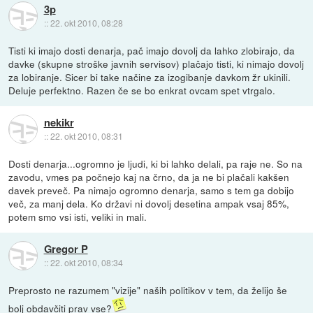
3p
::
22. okt 2010, 08:28
Tisti ki imajo dosti denarja, pač imajo dovolj da lahko zlobirajo, da
davke (skupne stroške javnih servisov) plačajo tisti, ki nimajo dovolj
za lobiranje. Sicer bi take načine za izogibanje davkom žr ukinili.
Deluje perfektno. Razen če se bo enkrat ovcam spet vtrgalo.
nekikr
::
22. okt 2010, 08:31
Dosti denarja...ogromno je ljudi, ki bi lahko delali, pa raje ne. So na
zavodu, vmes pa počnejo kaj na črno, da ja ne bi plačali kakšen
davek preveč. Pa nimajo ogromno denarja, samo s tem ga dobijo
več, za manj dela. Ko državi ni dovolj desetina ampak vsaj 85%,
potem smo vsi isti, veliki in mali.
Gregor P
::
22. okt 2010, 08:34
Preprosto ne razumem "vizije" naših politikov v tem, da želijo še
bolj obdavčiti prav vse?