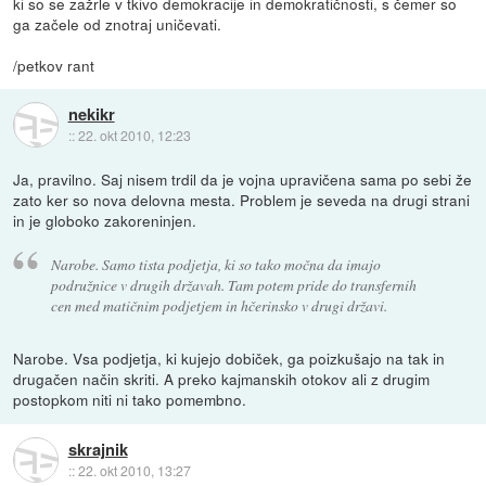
ki so se zažrle v tkivo demokracije in demokratičnosti, s čemer so
ga začele od znotraj uničevati.
/petkov rant
nekikr
::
22. okt 2010, 12:23
Ja, pravilno. Saj nisem trdil da je vojna upravičena sama po sebi že
zato ker so nova delovna mesta. Problem je seveda na drugi strani
in je globoko zakoreninjen.
Narobe. Samo tista podjetja, ki so tako močna da imajo
podružnice v drugih državah. Tam potem pride do transfernih
cen med matičnim podjetjem in hčerinsko v drugi državi.
Narobe. Vsa podjetja, ki kujejo dobiček, ga poizkušajo na tak in
drugačen način skriti. A preko kajmanskih otokov ali z drugim
postopkom niti ni tako pomembno.
skrajnik
::
22. okt 2010, 13:27