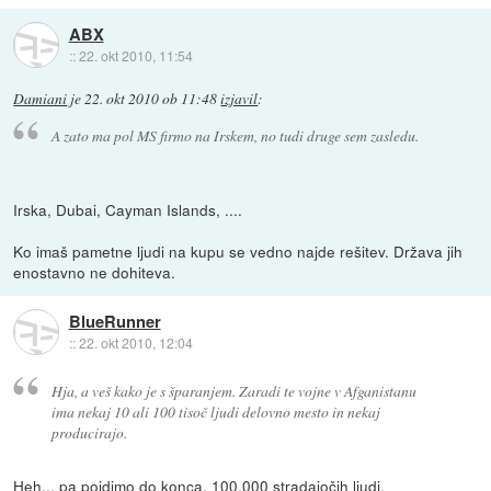
ABX
::
22. okt 2010, 11:54
Damiani
je
22. okt 2010 ob 11:48
izjavil
:
A zato ma pol MS firmo na Irskem, no tudi druge sem zasledu.
Irska, Dubai, Cayman Islands, ....
Ko imaš pametne ljudi na kupu se vedno najde rešitev. Država jih
enostavno ne dohiteva.
BlueRunner
::
22. okt 2010, 12:04
Hja, a veš kako je s šparanjem. Zaradi te vojne v Afganistanu
ima nekaj 10 ali 100 tisoč ljudi delovno mesto in nekaj
producirajo.
Heh... pa pojdimo do konca. 100.000 stradajočih ljudi,