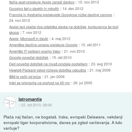
Italija spet preiskuje Apple zaradi davkov
::
15. nov 2013
Googlov šef o davkih in robotih
::
14. dec 2012
Francija in Avstralija preiskujete Googlove nizke davčne osnove
::
24. nov 2012
Apple lani plačal dva odstotka davka na dobiček, konkurenca še bolj
skopa
::
7. nov 2012
Apple, Microsoft in davki
::
4. maj 2012
Ameriška davčna uprava preiskuje Google
::
15. okt 2011
Ameriški IT-velikani svarijo Irsko
::
21. nov 2010
Google povečal dobiček
::
15. okt 2010
Dell povečal dobiček na rovaš prodaje podjetjem
::
23. avg 2010
Hewlett-Packard vsled nižjega dobička odpušča
::
21. maj 2009
IBM je večji od krize
::
21. jan 2009
Intel se pripravlja na prehod na 45 nm
::
26. jul 2005
Iatromantis
::
22. okt 2010, 08:06
Plača naj tlačan, ne bogataš. Irska, evropski Delaware, nekdanji
evropski tiger korporativizma, danes pa zgled varčevanja. A kdo
varčuje?