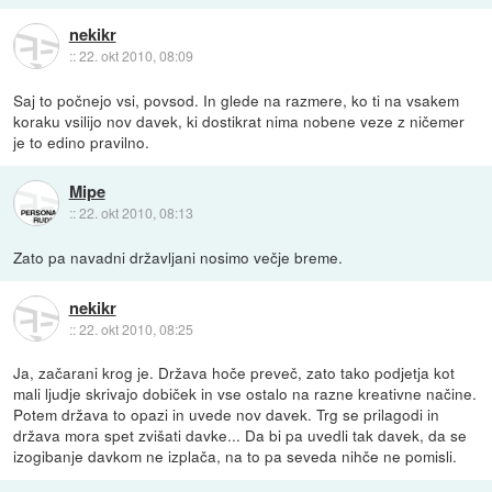
nekikr
::
22. okt 2010, 08:09
Saj to počnejo vsi, povsod. In glede na razmere, ko ti na vsakem
koraku vsilijo nov davek, ki dostikrat nima nobene veze z ničemer
je to edino pravilno.
Mipe
::
22. okt 2010, 08:13
Zato pa navadni državljani nosimo večje breme.
nekikr
::
22. okt 2010, 08:25
Ja, začarani krog je. Država hoče preveč, zato tako podjetja kot
mali ljudje skrivajo dobiček in vse ostalo na razne kreativne načine.
Potem država to opazi in uvede nov davek. Trg se prilagodi in
država mora spet zvišati davke... Da bi pa uvedli tak davek, da se
izogibanje davkom ne izplača, na to pa seveda nihče ne pomisli.