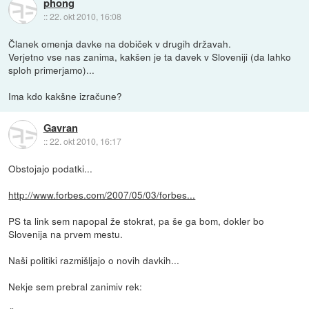
phong
::
22. okt 2010, 16:08
Članek omenja davke na dobiček v drugih državah.
Verjetno vse nas zanima, kakšen je ta davek v Sloveniji (da lahko
sploh primerjamo)...
Ima kdo kakšne izračune?
Gavran
::
22. okt 2010, 16:17
Obstojajo podatki...
http://www.forbes.com/2007/05/03/forbes...
PS ta link sem napopal že stokrat, pa še ga bom, dokler bo
Slovenija na prvem mestu.
Naši politiki razmišljajo o novih davkih...
Nekje sem prebral zanimiv rek: