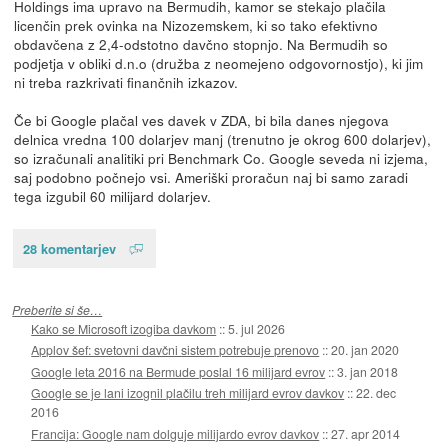
Holdings ima upravo na Bermudih, kamor se stekajo plačila
licenčin prek ovinka na Nizozemskem, ki so tako efektivno
obdavčena z 2,4-odstotno davčno stopnjo. Na Bermudih so
podjetja v obliki d.n.o (družba z neomejeno odgovornostjo), ki jim
ni treba razkrivati finančnih izkazov.
Če bi Google plačal ves davek v ZDA, bi bila danes njegova
delnica vredna 100 dolarjev manj (trenutno je okrog 600 dolarjev),
so izračunali analitiki pri Benchmark Co. Google seveda ni izjema,
saj podobno počnejo vsi. Ameriški proračun naj bi samo zaradi
tega izgubil 60 milijard dolarjev.
28 komentarjev
Preberite si še…
Kako se Microsoft izogiba davkom
::
5. jul 2026
Applov šef: svetovni davčni sistem potrebuje prenovo
::
20. jan 2020
Google leta 2016 na Bermude poslal 16 milijard evrov
::
3. jan 2018
Google se je lani izognil plačilu treh milijard evrov davkov
::
22. dec
2016
Francija: Google nam dolguje milijardo evrov davkov
::
27. apr 2014