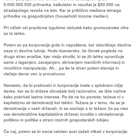
5.000.000.000 prihranka, kalkulator in rezultat je $50.000 na
stradajočega reveža na leto. Kar je približno mediana letnega
prihodka na gospodinjstvo (household income median).
Pri ničlah vsi praviloma izgubimo občutek kako gromozanske cifre
so to lahko.
Potem so pa korporacije grde in nepoštene, ker izkoriščajo davčne
oaze in davčne luknje. Hudo licemersko, če človek pogleda na
drugo stran enačbe, kjer visijo stroški, ki se jih lahko opravičuje
samo z laganjem, zavajanjem, skrivanjem resničnih informacij in
množično manipulacijo. Ah... pa še te stvari potem stanejo in
vlečejo denar ven iz proračunov.
Namesto, da bi prebivalci in korporacije imele v splošnem nižje
davke, ker se bi države obnašale bolj racionalno, se išče načine
kako pokrivati lastne interese. Pa da ne bo pomote: težava ni v
kapitalizmu ali demokraciji kot takšni. Težava je v temu, da se je
demokracija v vseh državah, ki se soočajo s to težavo (to pa niso
vse demokratične kapitalistične države) izrodila v obvladovanje
politikov in politike s strani močnih gospodarskih lobijev.
Če naj, potem se bi moral celoten svet začeti vtikati v korporacije,