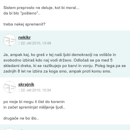
Sistem preprosto ne deluje, kot bi moral...
da bi blo "pošteno"..
treba nekej spremenit?
nekikr
::
22. okt 2010, 13:48
Ja, ampak kaj, ko greš v tej naši ljubi demokraciji na volišče in
svobodno izbiraš kdo naj vodi državo. Odločaš se pa med 5
skledami dreka, ki se razlikujejo po barvi in vonju. Poleg tega pa se
zadnjih 8 let ne izbira za koga smo, ampak proti komu smo.
skrajnik
::
22. okt 2010, 15:34
po moje bi mogu it čist do korenin
in začet spreminjat mišljenje ljudi..
drugače ne bo šlo..