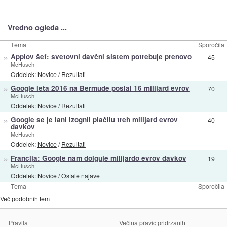
Vredno ogleda ...
Tema
Sporočila
»
Applov šef: svetovni davčni sistem potrebuje prenovo
45
McHusch
Oddelek:
Novice
/
Rezultati
»
Google leta 2016 na Bermude poslal 16 milijard evrov
70
McHusch
Oddelek:
Novice
/
Rezultati
»
Google se je lani izognil plačilu treh milijard evrov
40
davkov
McHusch
Oddelek:
Novice
/
Rezultati
»
Francija: Google nam dolguje milijardo evrov davkov
19
McHusch
Oddelek:
Novice
/
Ostale najave
Tema
Sporočila
Več podobnih tem
Pravila
Večina pravic pridržanih