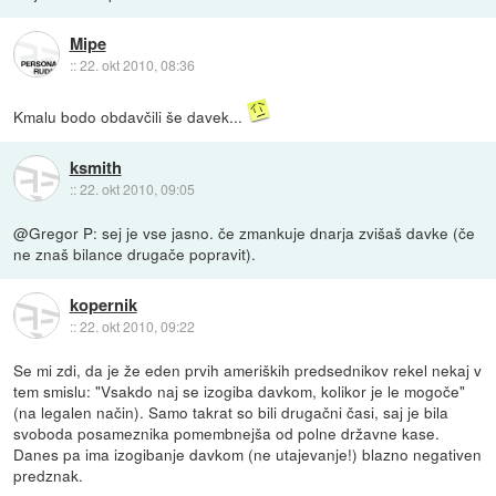
Mipe
::
22. okt 2010, 08:36
Kmalu bodo obdavčili še davek...
ksmith
::
22. okt 2010, 09:05
@Gregor P: sej je vse jasno. če zmankuje dnarja zvišaš davke (če
ne znaš bilance drugače popravit).
kopernik
::
22. okt 2010, 09:22
Se mi zdi, da je že eden prvih ameriških predsednikov rekel nekaj v
tem smislu: "Vsakdo naj se izogiba davkom, kolikor je le mogoče"
(na legalen način). Samo takrat so bili drugačni časi, saj je bila
svoboda posameznika pomembnejša od polne državne kase.
Danes pa ima izogibanje davkom (ne utajevanje!) blazno negativen
predznak.