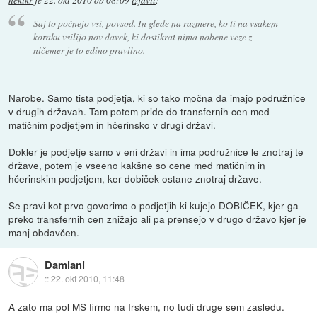
Saj to počnejo vsi, povsod. In glede na razmere, ko ti na vsakem
koraku vsilijo nov davek, ki dostikrat nima nobene veze z
ničemer je to edino pravilno.
Narobe. Samo tista podjetja, ki so tako močna da imajo podružnice
v drugih državah. Tam potem pride do transfernih cen med
matičnim podjetjem in hčerinsko v drugi državi.
Dokler je podjetje samo v eni državi in ima podružnice le znotraj te
države, potem je vseeno kakšne so cene med matičnim in
hčerinskim podjetjem, ker dobiček ostane znotraj države.
Se pravi kot prvo govorimo o podjetjih ki kujejo DOBIČEK, kjer ga
preko transfernih cen znižajo ali pa prensejo v drugo državo kjer je
manj obdavčen.
Damiani
::
22. okt 2010, 11:48
A zato ma pol MS firmo na Irskem, no tudi druge sem zasledu.