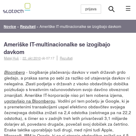
☰
Novice
»
Rezultati
»
Ameriške IT-multinacionalke se izogibajo davkom
Ameriške IT-multinacionalke se izogibajo
davkom
Matej Huš
::
22. okt 2010
ob 07:17
Rezultati
- Izogibanje plačevanju davkov v vseh državah grdo
Bloomberg
gledajo, a praksa sama po sebi za razliko od utajevanja davkov ni
nelegalna. Zlasti podjetja v državah z visoko obdavčitvijo dobička
poizkušajo s kreativnim računovodstvom svojo davčno obveznost
zmanjšati. Ameriške IT-korporacije niso pri tem nobena izjema,
ugotavljajo na Bloombergu
. Vodilni pri tem početju je Google, ki je
s premetenimi transakcijami uspel efektivno obdavčitev svojega
čezmejnega dobička znižati na 2,4 odstotka (celotnega pa na 22,2
odstotka), s čimer so v zadnjih treh letih privarčevali 3,1 milijarde
dolarjev ali, povedano drugače, povečali svoj dobiček za četrtino.
Enake taktike uporabljajo tudi drugi, med njimi tudi Apple,
Microsoft, IBM in Oracle, ki so si stopnje obdavčitve znižali na 4,5