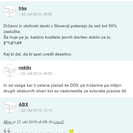
frke
::
22. okt 2010, 09:52
Državni in občinski davki v Sloveniji poberejo že več kot 50%
zaslužka.
Še huje pa je, kakšno kvaliteto javnih storitev dobim za to.
$*%$%##
Kaj bi dal, da bi spet uvedli desetino.
nekikr
::
22. okt 2010, 09:53
In od vsega kar ti ostane plačaš še DDV, pa trošarine pa milijon
drugih obskurnih stvari kot so nadomestila za avtorske pravice itd.
ABX
::
22. okt 2010, 10:14
Mipe
je
22. okt 2010 ob 08:36
izjavil
: