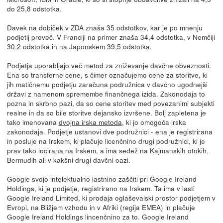
do 25,8 odstotka.
Davek na dobiček v ZDA znaša 35 odstotkov, kar je po mnenju
podjetij preveč. V Franciji na primer znaša 34,4 odstotka, v Nemčiji
30,2 odstotka in na Japonskem 39,5 odstotka.
Podjetja uporabljajo več metod za zniževanje davčne obveznosti.
Ena so transferne cene, s čimer označujemo cene za storitve, ki
jih matičnemu podjetju zaračuna podružnica v davčno ugodnejši
državi z namenom spremembe finančnega izida. Zakonodaja to
pozna in skrbno pazi, da so cene storitev med povezanimi subjekti
realne in da so bile storitve dejansko izvršene. Bolj zapletena je
tako imenovana
dvojna irska metoda
, ki jo omogoča irska
zakonodaja. Podjetje ustanovi dve podružnici - ena je registrirana
in posluje na Irskem, ki plačuje licenčnino drugi podružnici, ki je
prav tako locirana na Irskem, a ima sedež na Kajmanskih otokih,
Bermudih ali v kakšni drugi davčni oazi.
Google svojo intelektualno lastnino zaščiti pri Google Ireland
Holdings, ki je podjetje, registrirano na Irskem. Ta ima v lasti
Google Ireland Limited, ki prodaja oglaševalski prostor podjetjem v
Evropi, na Bližjem vzhodu in v Afriki (regija EMEA) in plačuje
Google Ireland Holdings lincenčnino za to. Google Ireland