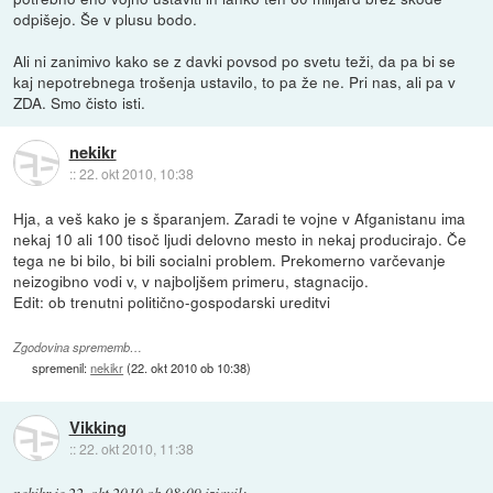
odpišejo. Še v plusu bodo.
Ali ni zanimivo kako se z davki povsod po svetu teži, da pa bi se
kaj nepotrebnega trošenja ustavilo, to pa že ne. Pri nas, ali pa v
ZDA. Smo čisto isti.
nekikr
::
22. okt 2010, 10:38
Hja, a veš kako je s šparanjem. Zaradi te vojne v Afganistanu ima
nekaj 10 ali 100 tisoč ljudi delovno mesto in nekaj producirajo. Če
tega ne bi bilo, bi bili socialni problem. Prekomerno varčevanje
neizogibno vodi v, v najboljšem primeru, stagnacijo.
Edit: ob trenutni politično-gospodarski ureditvi
Zgodovina sprememb…
spremenil:
nekikr
(
22. okt 2010 ob 10:38
)
Vikking
::
22. okt 2010, 11:38
nekikr
je
22. okt 2010 ob 08:09
izjavil
: