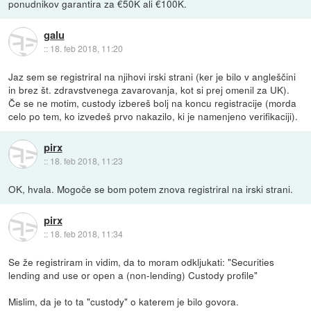
ponudnikov garantira za €50K ali €100K.
galu
::
18. feb 2018, 11:20
Jaz sem se registriral na njihovi irski strani (ker je bilo v angleščini
in brez št. zdravstvenega zavarovanja, kot si prej omenil za UK).
Če se ne motim, custody izbereš bolj na koncu registracije (morda
celo po tem, ko izvedeš prvo nakazilo, ki je namenjeno verifikaciji).
pirx
::
18. feb 2018, 11:23
OK, hvala. Mogoče se bom potem znova registriral na irski strani.
pirx
::
18. feb 2018, 11:34
Se že registriram in vidim, da to moram odkljukati: "Securities
lending and use or open a (non-lending) Custody profile"
Mislim, da je to ta "custody" o katerem je bilo govora.