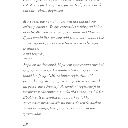
list of accepted countries, please feel free to check
out our website degiro.eu.
Moreover, the new changes will not impact our
existing clients. We are currently working on being
able to offer our services in Slovenia and Slovakia.
If you would like, we can add you to our contact list
so we can notify you when these services become
available.
Kind regards,
"""""
Je pa en workaround, ki ga sem ga trenutno sprobal
in zaenkrat deluje. Če imate odprt račun pri tuji
banki kot je npr N26, se lahko registrirate. V
postopku registracije začasno vpišite vaš naslov kot
da prebivate v Nemčiji. Po končani registraciji in
verifikaciji (dokument in nakazilo simboličnih 0.01
EUR iz vašega nemškega računa) pa lahko
spremenite prebivališče na pravi slovenski naslov.
Zaenkrat deluje, bom pa javil, če bodo kakšne
spremembe.
LP