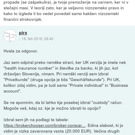
propade (se zašpekulira), je tvoje premoženje na varnem, ker ni v
stečajni masi. V teoriji zato, ker je veljavno nizozemsko pravo in
kako to izgleda ti bo vedel povedati samo kakšen nizozemski
finančni strokovnjak.
pirx
::
18. feb 2018, 08:46
Hvala za odgovor.
Jaz sem odpiral preko nemške strani, ker UK verzija je imela nek
"health insurance number" in številke za banko, ki jih jaz, kot
državljan Slovenija, nimam. Pri nemški verziji sem izbral
"Privatkunde" (druga opcija je bila "Geschäftskunde"). Pri UK,
kolikor zdaj vidim, pa je tudi samo "Private individual" in "Business
account".
Se ne spomnim, da bi lahko kje posebej izbral "custody" račun.
Mogoče veš, kdaj oz. kje je možno izbrati to opcijo?
Izbral sem jih na podlagi te tabele:
https://brokerchooser.com/broker-compar...
. Edina slabost, ki jo
vidim je nizka zavarovana vsota (20.000 EUR). Večina drugih