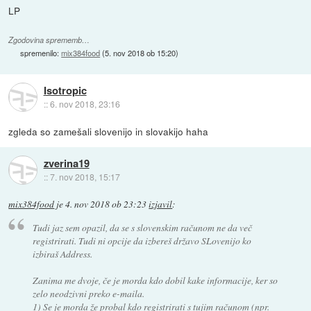
LP
Zgodovina sprememb…
spremenilo:
mix384food
(
5. nov 2018 ob 15:20
)
Isotropic
::
6. nov 2018, 23:16
zgleda so zamešali slovenijo in slovakijo haha
zverina19
::
7. nov 2018, 15:17
mix384food
je
4. nov 2018 ob 23:23
izjavil
:
Tudi jaz sem opazil, da se s slovenskim računom ne da več
registrirati. Tudi ni opcije da izbereš državo SLovenijo ko
izbiraš Address.
Zanima me dvoje, če je morda kdo dobil kake informacije, ker so
zelo neodzivni preko e-maila.
1) Se je morda že probal kdo registrirati s tujim računom (npr.