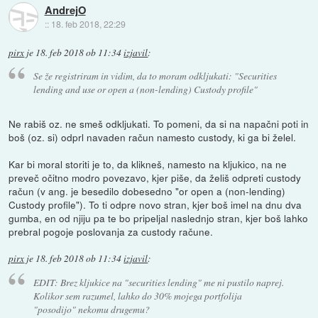
AndrejO
::
18. feb 2018, 22:29
pirx
je
18. feb 2018 ob 11:34
izjavil
:
Se že registriram in vidim, da to moram odkljukati: "Securities
lending and use or open a (non-lending) Custody profile"
Ne rabiš oz. ne smeš odkljukati. To pomeni, da si na napačni poti in
boš (oz. si) odprl navaden račun namesto custody, ki ga bi želel.
Kar bi moral storiti je to, da klikneš, namesto na kljukico, na ne
preveč očitno modro povezavo, kjer piše, da želiš odpreti custody
račun (v ang. je besedilo dobesedno "or open a (non-lending)
Custody profile"). To ti odpre novo stran, kjer boš imel na dnu dva
gumba, en od njiju pa te bo pripeljal naslednjo stran, kjer boš lahko
prebral pogoje poslovanja za custody račune.
pirx
je
18. feb 2018 ob 11:34
izjavil
:
EDIT: Brez kljukice na "securities lending" me ni pustilo naprej.
Kolikor sem razumel, lahko do 30% mojega portfolija
"posodijo" nekomu drugemu?