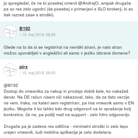
jo spregledal, če ne bi posebej omenil @AndrejO, ampak drugače
pa so res zelo ugodni (še posebej v primerjavi s SLO brokerji, ki so
itak razred zase s stroški).
B192
::
15. maj 2018, 08:29
Glede na to da si se registriral na nemški strani, je nato stran
možno uporabljati v angleščini ali samo v jeziku izbrane domene?
pirx
::
15. maj 2018, 09:55
@B192
Dostop do vmesnika za nakup in prodajo dobiš šele, ko nakažeš
denar. Na DE račun nisem nič nakazoval, tako, da za tisto verzijo
ne vem. Irska, na kateri sem registriran, pa ima vmesnik samo v EN
jeziku. Mogoče ti bo lahko kdo drug odgovoril na to vprašanje bolj
konkretno, če ne, pa pošlji mail na support - zelo hitro odgovorijo.
Drugače pa je zadeva res odlična - minimalni stroški in zelo lepo
urejen vmesnik, tudi mobilna aplikacija je zelo dodelana.