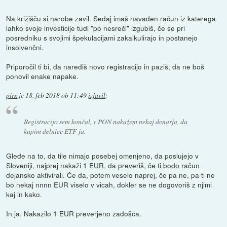
Na križišču si narobe zavil. Sedaj imaš navaden račun iz katerega
lahko svoje investicije tudi "po nesreči" izgubiš, če se pri
posredniku s svojimi špekulacijami zakalkulirajo in postanejo
insolvenčni.
Priporočil ti bi, da narediš novo registracijo in paziš, da ne boš
ponovil enake napake.
pirx
je
18. feb 2018 ob 11:49
izjavil
:
Registracijo sem končal, v PON nakažem nekaj denarja, da
kupim delnice ETF-ja.
Glede na to, da tile nimajo posebej omenjeno, da poslujejo v
Sloveniji, najprej nakaži 1 EUR, da preveriš, če ti bodo račun
dejansko aktivirali. Če da, potem veselo naprej, če pa ne, pa ti ne
bo nekaj nnnn EUR viselo v vicah, dokler se ne dogovoriš z njimi
kaj in kako.
In ja. Nakazilo 1 EUR preverjeno zadošča.