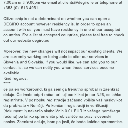
7:00am until 9:00pm via email at clients@degiro.ie or telephone at
+353 (0)1513 4951.
Citizenship is not a determinant on whether you can open a
DEGIRO account however residency is. In order to open an
account with us, you must have residency in one of our accepted
countries. For a list of accepted countries, please feel free to check
out our website degiro.eu.
Moreover, the new changes will not impact our existing clients. We
are currently working on being able to offer our services in
Slovenia and Slovakia. If you would like, we can add you to our
contact list so we can notify you when these services become
available.
Kind regards,
"""""
Je pa en workaround, ki ga sem ga trenutno sprobal in zaenkrat
deluje. Če imate odprt račun pri tuji banki kot je npr N26, se lahko
registrirate. V postopku registracije začasno vpišite vaš naslov kot
da prebivate v Nemčiji. Po končani registraciji in verifikaciji
(dokument in nakazilo simboličnih 0.01 EUR iz vašega nemškega
računa) pa lahko spremenite prebivališče na pravi slovenski
naslov. Zaenkrat deluje, bom pa javil, če bodo kakšne spremembe.