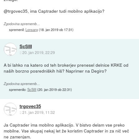
@trgovec35, ima Captrader tudi mobilno aplikacijo?
Zgodovina sprememb…
spremenil:
Lonsarg
(
18. jan 2019 ob 17:31
)
ScSIII
::
20. jan 2019, 22:29
A bi lahko na katero od teh brokerjev prenesel delnice KRKE od
naših borzno posredniških hiš? Naprimer na Degiro?
Zgodovina sprememb…
spremenilo:
ScSIII
(
20. jan 2019 ob 22:31
)
trgovec35
::
21. jan 2019, 11:32
Ja Captrader ima mobilno aplikacijo. V bistvo delam vse preko
mobilne. Vse skupaj nekaj let že koristim Captrader in za nič več
ne zamenjam.