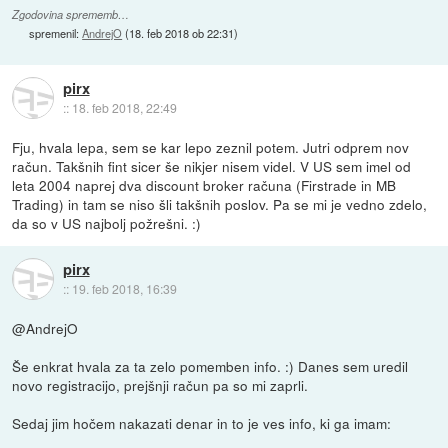
Zgodovina sprememb…
spremenil:
AndrejO
(
18. feb 2018 ob 22:31
)
pirx
::
18. feb 2018, 22:49
Fju, hvala lepa, sem se kar lepo zeznil potem. Jutri odprem nov
račun. Takšnih fint sicer še nikjer nisem videl. V US sem imel od
leta 2004 naprej dva discount broker računa (Firstrade in MB
Trading) in tam se niso šli takšnih poslov. Pa se mi je vedno zdelo,
da so v US najbolj požrešni. :)
pirx
::
19. feb 2018, 16:39
@AndrejO
Še enkrat hvala za ta zelo pomemben info. :) Danes sem uredil
novo registracijo, prejšnji račun pa so mi zaprli.
Sedaj jim hočem nakazati denar in to je ves info, ki ga imam: