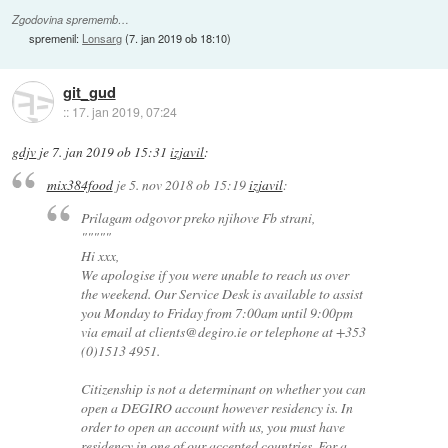
Zgodovina sprememb…
spremenil:
Lonsarg
(
7. jan 2019 ob 18:10
)
git_gud
::
17. jan 2019, 07:24
gdjv
je
7. jan 2019 ob 15:31
izjavil
:
mix384food
je
5. nov 2018 ob 15:19
izjavil
:
Prilagam odgovor preko njihove Fb strani,
"""""
Hi xxx,
We apologise if you were unable to reach us over
the weekend. Our Service Desk is available to assist
you Monday to Friday from 7:00am until 9:00pm
via email at clients@degiro.ie or telephone at +353
(0)1513 4951.
Citizenship is not a determinant on whether you can
open a DEGIRO account however residency is. In
order to open an account with us, you must have
residency in one of our accepted countries. For a