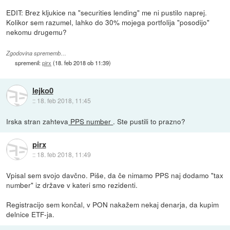
EDIT: Brez kljukice na "securities lending" me ni pustilo naprej.
Kolikor sem razumel, lahko do 30% mojega portfolija "posodijo"
nekomu drugemu?
Zgodovina sprememb…
spremenil:
pirx
(
18. feb 2018 ob 11:39
)
lejko0
::
18. feb 2018, 11:45
Irska stran zahteva
PPS number
. Ste pustili to prazno?
pirx
::
18. feb 2018, 11:49
Vpisal sem svojo davčno. Piše, da če nimamo PPS naj dodamo "tax
number" iz države v kateri smo rezidenti.
Registracijo sem končal, v PON nakažem nekaj denarja, da kupim
delnice ETF-ja.