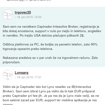
trgovec35
::
18. jan 2019, 12:54
Sam sem na nemškem Captrader-Inteactive Broker, registracija je
bila dokaj enostavna, support v nulo po mejlu in telefonu, angleško
in nemško. Po trejdu USA delnice plačujem piškavih 2$.
Odlična platforma za PC, še boljša za pametni telefon, zato 90%
trgovanja opeavim preko telefona.
Nakazana sredstva so v par urah že na trgovalnem računu. Zelo
priporočam.
Lonsarg
::
18. jan 2019, 17:31
Vidim da je Captrader isto kot Lynx reseller za IB(Interactive
Broker). Sam sem izbral Lynx pa vidim da bi kak EUR prišparal
preko Captrader pri fee-jih. Je pa res da je Lynx malo večji, se ne
bom sekiral zarad par EUR, support ter mobilna aplikacija je res
zmaga.