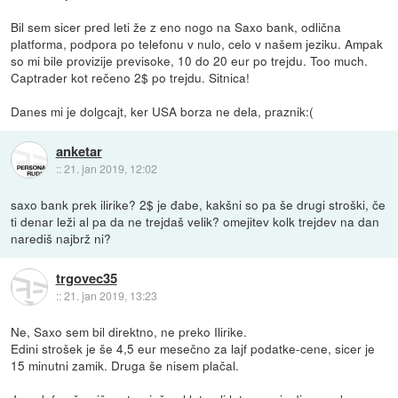
Bil sem sicer pred leti že z eno nogo na Saxo bank, odlična
platforma, podpora po telefonu v nulo, celo v našem jeziku. Ampak
so mi bile provizije previsoke, 10 do 20 eur po trejdu. Too much.
Captrader kot rečeno 2$ po trejdu. Sitnica!
Danes mi je dolgcajt, ker USA borza ne dela, praznik:(
anketar
::
21. jan 2019, 12:02
saxo bank prek ilirike? 2$ je đabe, kakšni so pa še drugi stroški, če
ti denar leži al pa da ne trejdaš velik? omejitev kolk trejdev na dan
narediš najbrž ni?
trgovec35
::
21. jan 2019, 13:23
Ne, Saxo sem bil direktno, ne preko Ilirike.
Edini strošek je še 4,5 eur mesečno za lajf podatke-cene, sicer je
15 minutni zamik. Druga še nisem plačal.