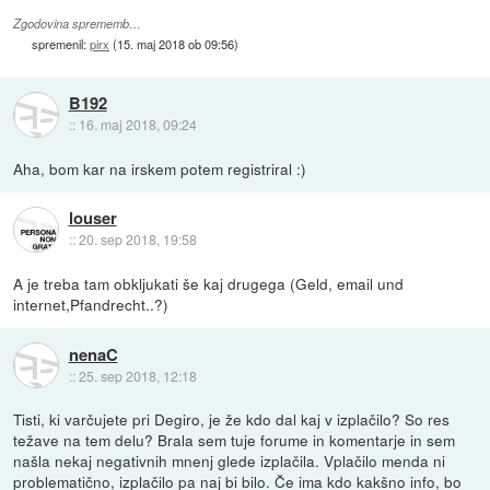
Zgodovina sprememb…
spremenil:
pirx
(
15. maj 2018 ob 09:56
)
B192
::
16. maj 2018, 09:24
Aha, bom kar na irskem potem registriral :)
louser
::
20. sep 2018, 19:58
A je treba tam obkljukati še kaj drugega (Geld, email und
internet,Pfandrecht..?)
nenaC
::
25. sep 2018, 12:18
Tisti, ki varčujete pri Degiro, je že kdo dal kaj v izplačilo? So res
težave na tem delu? Brala sem tuje forume in komentarje in sem
našla nekaj negativnih mnenj glede izplačila. Vplačilo menda ni
problematično, izplačilo pa naj bi bilo. Če ima kdo kakšno info, bo