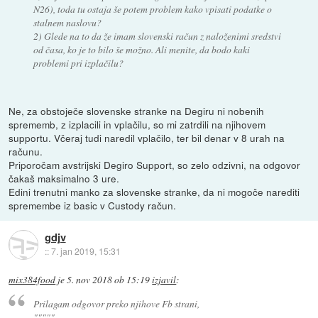
N26), toda tu ostaja še potem problem kako vpisati podatke o
stalnem naslovu?
2) Glede na to da že imam slovenski račun z naloženimi sredstvi
od časa, ko je to bilo še možno. Ali menite, da bodo kaki
problemi pri izplačilu?
Ne, za obstoječe slovenske stranke na Degiru ni nobenih
sprememb, z izplacili in vplačilu, so mi zatrdili na njihovem
supportu. Včeraj tudi naredil vplačilo, ter bil denar v 8 urah na
računu.
Priporočam avstrijski Degiro Support, so zelo odzivni, na odgovor
čakaš maksimalno 3 ure.
Edini trenutni manko za slovenske stranke, da ni mogoče narediti
spremembe iz basic v Custody račun.
gdjv
::
7. jan 2019, 15:31
mix384food
je
5. nov 2018 ob 15:19
izjavil
:
Prilagam odgovor preko njihove Fb strani,
"""""