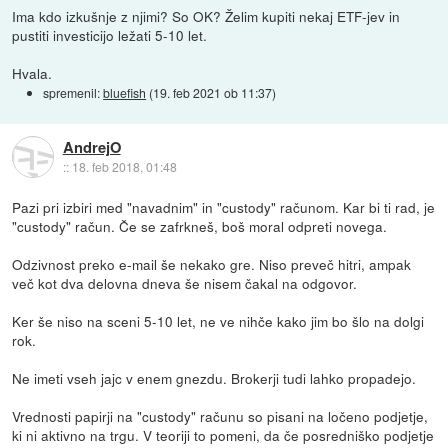
Ima kdo izkušnje z njimi? So OK? Želim kupiti nekaj ETF-jev in
pustiti investicijo ležati 5-10 let.
Hvala.
spremenil:
bluefish
(
19. feb 2021 ob 11:37
)
AndrejO
::
18. feb 2018, 01:48
Pazi pri izbiri med "navadnim" in "custody" računom. Kar bi ti rad, je
"custody" račun. Če se zafrkneš, boš moral odpreti novega.
Odzivnost preko e-mail še nekako gre. Niso preveč hitri, ampak
več kot dva delovna dneva še nisem čakal na odgovor.
Ker še niso na sceni 5-10 let, ne ve nihče kako jim bo šlo na dolgi
rok.
Ne imeti vseh jajc v enem gnezdu. Brokerji tudi lahko propadejo.
Vrednosti papirji na "custody" računu so pisani na ločeno podjetje,
ki ni aktivno na trgu. V teoriji to pomeni, da če posredniško podjetje