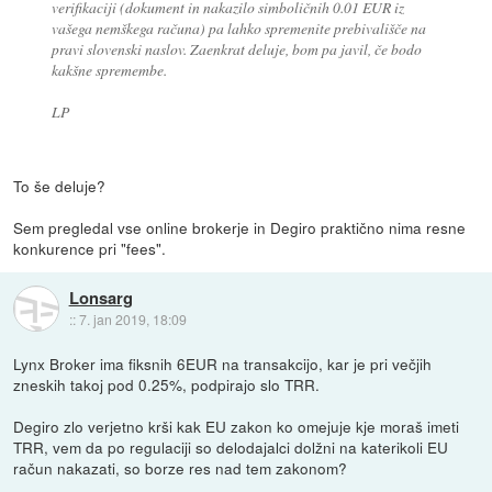
verifikaciji (dokument in nakazilo simboličnih 0.01 EUR iz
vašega nemškega računa) pa lahko spremenite prebivališče na
pravi slovenski naslov. Zaenkrat deluje, bom pa javil, če bodo
kakšne spremembe.
LP
To še deluje?
Sem pregledal vse online brokerje in Degiro praktično nima resne
konkurence pri "fees".
Lonsarg
::
7. jan 2019, 18:09
Lynx Broker ima fiksnih 6EUR na transakcijo, kar je pri večjih
zneskih takoj pod 0.25%, podpirajo slo TRR.
Degiro zlo verjetno krši kak EU zakon ko omejuje kje moraš imeti
TRR, vem da po regulaciji so delodajalci dolžni na katerikoli EU
račun nakazati, so borze res nad tem zakonom?