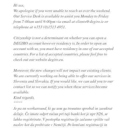
Hi xxx,
We apologise if you were unable to reach us over the weekend.
Our Service Desk is available to assist you Monday to Friday
from 7:00am until 9:00pm via email at clients@degiro.ie or
telephone at +353 (0)1513 4951.
Citizenship is not a determinant on whether you can open a
DEGIRO account however residency is. In order to open an
account with us, you must have residency in one of our accepted
countries. For a list of accepted countries, please feel free to
check out our website degiro.eu.
Moreover, the new changes will not impact our existing clients.
We are currently working on being able to offer our services in
Slovenia and Slovakia. If you would like, we can add you to our
contact list so we can notify you when these services become
available.
Kind regards,
"""""
Je pa en workaround, ki ga sem ga trenutno sprobal in zaenkrat
deluje. Če imate odprt račun pri tuji banki kot je npr N26, se
lahko registrirate. V postopku registracije začasno vpišite vaš
naslov kot da prebivate v Nemčiji. Po končani registraciji in