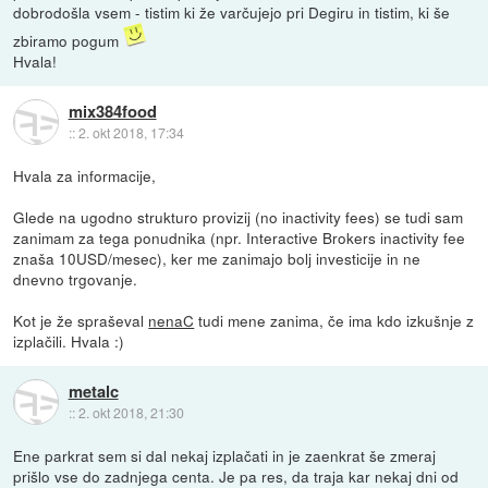
dobrodošla vsem - tistim ki že varčujejo pri Degiru in tistim, ki še
zbiramo pogum
Hvala!
mix384food
::
2. okt 2018, 17:34
Hvala za informacije,
Glede na ugodno strukturo provizij (no inactivity fees) se tudi sam
zanimam za tega ponudnika (npr. Interactive Brokers inactivity fee
znaša 10USD/mesec), ker me zanimajo bolj investicije in ne
dnevno trgovanje.
Kot je že spraševal
nenaC
tudi mene zanima, če ima kdo izkušnje z
izplačili. Hvala :)
metalc
::
2. okt 2018, 21:30
Ene parkrat sem si dal nekaj izplačati in je zaenkrat še zmeraj
prišlo vse do zadnjega centa. Je pa res, da traja kar nekaj dni od