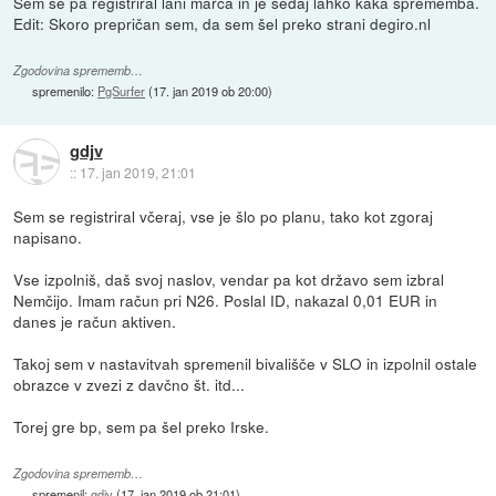
Sem se pa registriral lani marca in je sedaj lahko kaka sprememba.
Edit: Skoro prepričan sem, da sem šel preko strani degiro.nl
Zgodovina sprememb…
spremenilo:
PgSurfer
(
17. jan 2019 ob 20:00
)
gdjv
::
17. jan 2019, 21:01
Sem se registriral včeraj, vse je šlo po planu, tako kot zgoraj
napisano.
Vse izpolniš, daš svoj naslov, vendar pa kot državo sem izbral
Nemčijo. Imam račun pri N26. Poslal ID, nakazal 0,01 EUR in
danes je račun aktiven.
Takoj sem v nastavitvah spremenil bivališče v SLO in izpolnil ostale
obrazce v zvezi z davčno št. itd...
Torej gre bp, sem pa šel preko Irske.
Zgodovina sprememb…
spremenil:
gdjv
(
17. jan 2019 ob 21:01
)