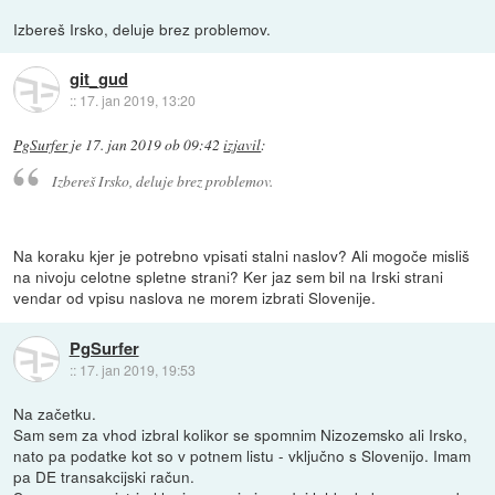
Izbereš Irsko, deluje brez problemov.
git_gud
::
17. jan 2019, 13:20
PgSurfer
je
17. jan 2019 ob 09:42
izjavil
:
Izbereš Irsko, deluje brez problemov.
Na koraku kjer je potrebno vpisati stalni naslov? Ali mogoče misliš
na nivoju celotne spletne strani? Ker jaz sem bil na Irski strani
vendar od vpisu naslova ne morem izbrati Slovenije.
PgSurfer
::
17. jan 2019, 19:53
Na začetku.
Sam sem za vhod izbral kolikor se spomnim Nizozemsko ali Irsko,
nato pa podatke kot so v potnem listu - vključno s Slovenijo. Imam
pa DE transakcijski račun.