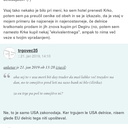
Vsaj tako nekako je bilo pri meni, ko sem hotel prenesti Krko,
potem sem pa preučil cenike od obeh in se je izkazalo, da je vsaj v
mojem primeru še najceneje in najenostavneje, če delnice
kratkomalo prodam in jih znova kupim pri Degiru (no, potem sem
namesto Krke kupil nekaj "ekvivalentnega", ampak to nima več
veze s tvojim vprašanjem).
trgovec35
::
21. jan 2019, 14:10
anketar
je
21. jan 2019 ob 13:28
izjavil
:
aha sej to v usa morš bit day trader da maš lahko več traydov na
dan, no te omejitve pred leti na saxo bank ni blo (ilirika)
za eu trge pa pol te omejitve ni?
Ne, to je samo USA zakonodaja. Ker trgujem le USA delnice, nisem
glede EU delnic tega niti upošteval.