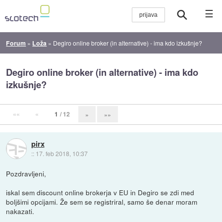
☰
Forum
»
Loža
»
Degiro online broker (in alternative) - ima kdo izkušnje?
Degiro online broker (in alternative) - ima kdo
izkušnje?
««
«
1
/ 12
»
»»
pirx
::
17. feb 2018, 10:37
Pozdravljeni,
iskal sem discount online brokerja v EU in Degiro se zdi med
boljšimi opcijami. Že sem se registriral, samo še denar moram
nakazati.