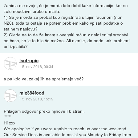
Zanima me dvoje, če je morda kdo dobil kake informacije, ker so
zelo neodzivni preko e-maila.
1) Se je morda že probal kdo registrirati s tujim računom (npr.
N26), toda tu ostaja še potem problem kako vpisati podatke o
stalnem naslovu?
2) Glede na to da že imam slovenski račun z naloženimi sredstvi
od časa, ko je to bilo še možno. Ali menite, da bodo kaki problemi
pri izplačilu?
Isotropic
::
5. nov 2018, 00:34
a pa kdo ve, zakaj jih ne sprejemajo več?
mix384food
::
5. nov 2018, 15:19
Prilagam odgovor preko njihove Fb strani,
"""""
Hi xxx,
We apologise if you were unable to reach us over the weekend.
Our Service Desk is available to assist you Monday to Friday from