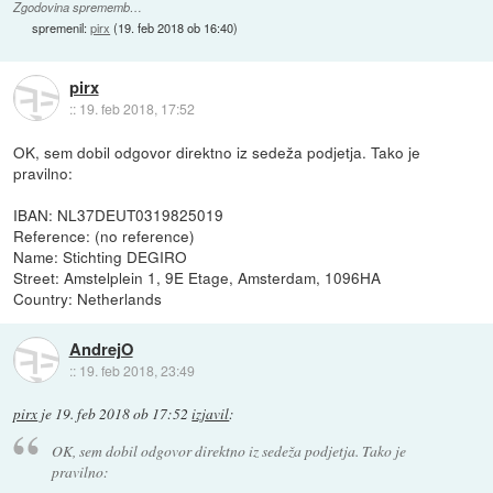
Zgodovina sprememb…
spremenil:
pirx
(
19. feb 2018 ob 16:40
)
pirx
::
19. feb 2018, 17:52
OK, sem dobil odgovor direktno iz sedeža podjetja. Tako je
pravilno:
IBAN: NL37DEUT0319825019
Reference: (no reference)
Name: Stichting DEGIRO
Street: Amstelplein 1, 9E Etage, Amsterdam, 1096HA
Country: Netherlands
AndrejO
::
19. feb 2018, 23:49
pirx
je
19. feb 2018 ob 17:52
izjavil
:
OK, sem dobil odgovor direktno iz sedeža podjetja. Tako je
pravilno: