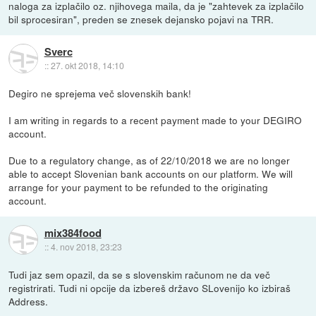
naloga za izplačilo oz. njihovega maila, da je "zahtevek za izplačilo
bil sprocesiran", preden se znesek dejansko pojavi na TRR.
Sverc
::
27. okt 2018, 14:10
Degiro ne sprejema več slovenskih bank!
I am writing in regards to a recent payment made to your DEGIRO
account.
Due to a regulatory change, as of 22/10/2018 we are no longer
able to accept Slovenian bank accounts on our platform. We will
arrange for your payment to be refunded to the originating
account.
mix384food
::
4. nov 2018, 23:23
Tudi jaz sem opazil, da se s slovenskim računom ne da več
registrirati. Tudi ni opcije da izbereš državo SLovenijo ko izbiraš
Address.