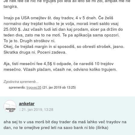
Je nek fee če nič ne trguješ pol leta ali leto se mi zdi, ampak me ne
tangira.
Imajo pa USA omejitev št. day tradov, 4 v 5 dneh. Če želiš
normalno day trejdat koliko te je volja, moraš imeti saldo vsaj
25.000 $. Jaz včasih tudi isti dan kaj prodam, sicer pa držim do
teden dva, zato me to ne moti. Te pa aplikacija sama opozori.
To je to. Drugih stroškov ni.
Okej, če trejdaš margin in si sposodiš, so obresti strošek, jasno.
Skratka druga ni. Poceni zadeva.
Aja, tisti mesečni fee 4,5$ ti odpade, če narediš 10 trejdov
mesečno. Včasih plačam, včasih ne, odvisno koliko trgujem.
Zgodovina sprememb…
spremenilo:
trgovec35
(
21. jan 2019 ob 13:25
)
anketar
::
21. jan 2019, 13:28
aha sej to v usa morš bit day trader da maš lahko več traydov na
dan, no te omejitve pred leti na saxo bank ni blo (ilirika)