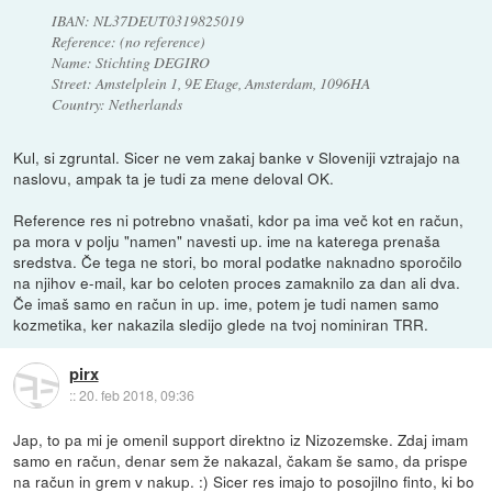
IBAN: NL37DEUT0319825019
Reference: (no reference)
Name: Stichting DEGIRO
Street: Amstelplein 1, 9E Etage, Amsterdam, 1096HA
Country: Netherlands
Kul, si zgruntal. Sicer ne vem zakaj banke v Sloveniji vztrajajo na
naslovu, ampak ta je tudi za mene deloval OK.
Reference res ni potrebno vnašati, kdor pa ima več kot en račun,
pa mora v polju "namen" navesti up. ime na katerega prenaša
sredstva. Če tega ne stori, bo moral podatke naknadno sporočilo
na njihov e-mail, kar bo celoten proces zamaknilo za dan ali dva.
Če imaš samo en račun in up. ime, potem je tudi namen samo
kozmetika, ker nakazila sledijo glede na tvoj nominiran TRR.
pirx
::
20. feb 2018, 09:36
Jap, to pa mi je omenil support direktno iz Nizozemske. Zdaj imam
samo en račun, denar sem že nakazal, čakam še samo, da prispe
na račun in grem v nakup. :) Sicer res imajo to posojilno finto, ki bo