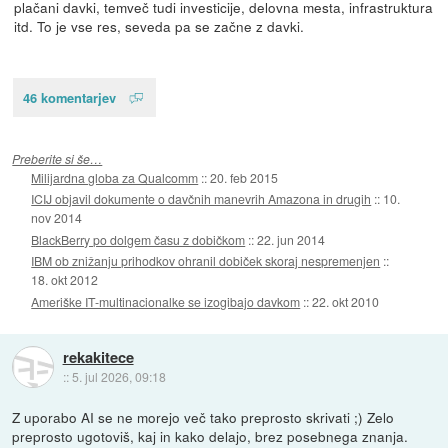
plačani davki, temveč tudi investicije, delovna mesta, infrastruktura
itd. To je vse res, seveda pa se začne z davki.
46 komentarjev
Preberite si še…
Milijardna globa za Qualcomm
::
20. feb 2015
ICIJ objavil dokumente o davčnih manevrih Amazona in drugih
::
10.
nov 2014
BlackBerry po dolgem času z dobičkom
::
22. jun 2014
IBM ob znižanju prihodkov ohranil dobiček skoraj nespremenjen
::
18. okt 2012
Ameriške IT-multinacionalke se izogibajo davkom
::
22. okt 2010
rekakitece
::
5. jul 2026, 09:18
Z uporabo AI se ne morejo več tako preprosto skrivati ;) Zelo
preprosto ugotoviš, kaj in kako delajo, brez posebnega znanja.