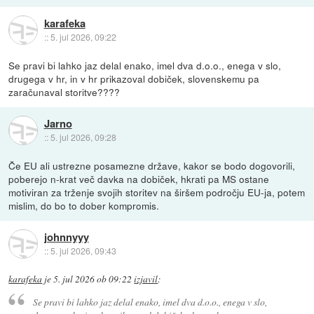
karafeka
::
5. jul 2026, 09:22
Se pravi bi lahko jaz delal enako, imel dva d.o.o., enega v slo,
drugega v hr, in v hr prikazoval dobiček, slovenskemu pa
zaračunaval storitve????
Jarno
::
5. jul 2026, 09:28
Če EU ali ustrezne posamezne države, kakor se bodo dogovorili,
poberejo n-krat več davka na dobiček, hkrati pa MS ostane
motiviran za trženje svojih storitev na širšem področju EU-ja, potem
mislim, do bo to dober kompromis.
johnnyyy
::
5. jul 2026, 09:43
karafeka
je
5. jul 2026 ob 09:22
izjavil
:
Se pravi bi lahko jaz delal enako, imel dva d.o.o., enega v slo,