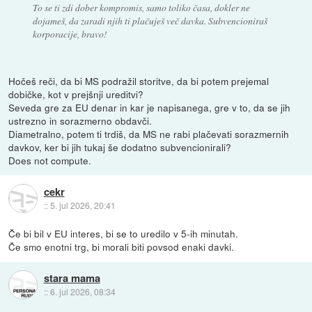
To se ti zdi dober kompromis, samo toliko časa, dokler ne
dojameš, da zaradi njih ti plačuješ več davka. Subvencioniraš
korporacije, bravo!
Hočeš reči, da bi MS podražil storitve, da bi potem prejemal
dobičke, kot v prejšnji ureditvi?
Seveda gre za EU denar in kar je napisanega, gre v to, da se jih
ustrezno in sorazmerno obdavči.
Diametralno, potem ti trdiš, da MS ne rabi plačevati sorazmernih
davkov, ker bi jih tukaj še dodatno subvencionirali?
Does not compute.
cekr
::
5. jul 2026, 20:41
Če bi bil v EU interes, bi se to uredilo v 5-ih minutah.
Če smo enotni trg, bi morali biti povsod enaki davki.
stara mama
::
6. jul 2026, 08:34