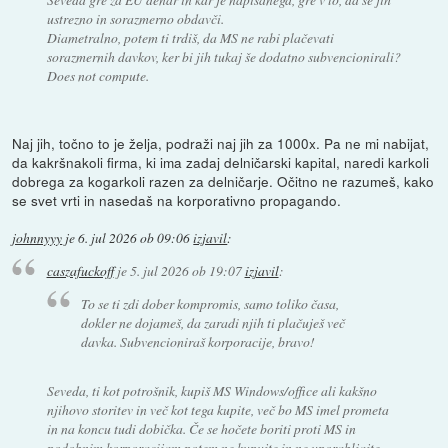
ustrezno in sorazmerno obdavči.
Diametralno, potem ti trdiš, da MS ne rabi plačevati
sorazmernih davkov, ker bi jih tukaj še dodatno subvencionirali?
Does not compute.
Naj jih, točno to je želja, podraži naj jih za 1000x. Pa ne mi nabijat,
da kakršnakoli firma, ki ima zadaj delničarski kapital, naredi karkoli
dobrega za kogarkoli razen za delničarje. Očitno ne razumeš, kako
se svet vrti in nasedaš na korporativno propagando.
johnnyyy
je
6. jul 2026 ob 09:06
izjavil
:
caszafuckoff
je
5. jul 2026 ob 19:07
izjavil
:
To se ti zdi dober kompromis, samo toliko časa,
dokler ne dojameš, da zaradi njih ti plačuješ več
davka. Subvencioniraš korporacije, bravo!
Seveda, ti kot potrošnik, kupiš MS Windows/office ali kakšno
njihovo storitev in več kot tega kupite, več bo MS imel prometa
in na koncu tudi dobička. Če se hočete boriti proti MS in
podobnim korporacijam potem ne kupujte in ne uporabljajte