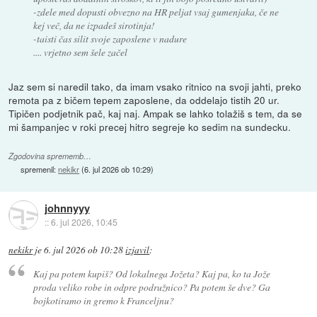
-zdele med dopusti obvezno na HR peljat vsaj gumenjaka, če ne
kej več, da ne izpadeš sirotinja!
-taisti čas silit svoje zaposlene v nadure
.... vrjetno sem šele začel
Jaz sem si naredil tako, da imam vsako ritnico na svoji jahti, preko
remota pa z bičem tepem zaposlene, da oddelajo tistih 20 ur.
Tipičen podjetnik pač, kaj naj. Ampak se lahko tolažiš s tem, da se
mi šampanjec v roki precej hitro segreje ko sedim na sundecku.
Zgodovina sprememb…
spremenil:
nekikr
(
6. jul 2026 ob 10:29
)
johnnyyy
::
6. jul 2026, 10:45
nekikr
je
6. jul 2026 ob 10:28
izjavil
:
Kaj pa potem kupiš? Od lokalnega Jožeta? Kaj pa, ko ta Jože
proda veliko robe in odpre podružnico? Pa potem še dve? Ga
bojkotiramo in gremo k Franceljnu?