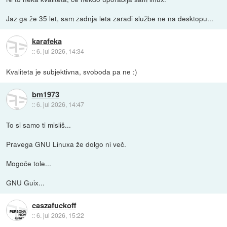
Jaz ga že 35 let, sam zadnja leta zaradi službe ne na desktopu...
karafeka
::
6. jul 2026, 14:34
Kvaliteta je subjektivna, svoboda pa ne :)
bm1973
::
6. jul 2026, 14:47
To si samo ti misliš...
Pravega GNU Linuxa že dolgo ni več.
Mogoče tole...
GNU Guix...
caszafuckoff
::
6. jul 2026, 15:22