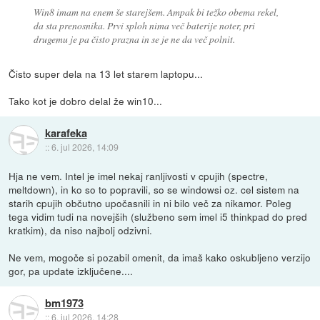
Win8 imam na enem še starejšem. Ampak bi težko obema rekel,
da sta prenosnika. Prvi sploh nima več baterije noter, pri
drugemu je pa čisto prazna in se je ne da več polnit.
Čisto super dela na 13 let starem laptopu...
Tako kot je dobro delal že win10...
karafeka
::
6. jul 2026, 14:09
Hja ne vem. Intel je imel nekaj ranljivosti v cpujih (spectre,
meltdown), in ko so to popravili, so se windowsi oz. cel sistem na
starih cpujih občutno upočasnili in ni bilo več za nikamor. Poleg
tega vidim tudi na novejših (službeno sem imel i5 thinkpad do pred
kratkim), da niso najbolj odzivni.
Ne vem, mogoče si pozabil omenit, da imaš kako oskubljeno verzijo
gor, pa update izključene....
bm1973
::
6. jul 2026, 14:28