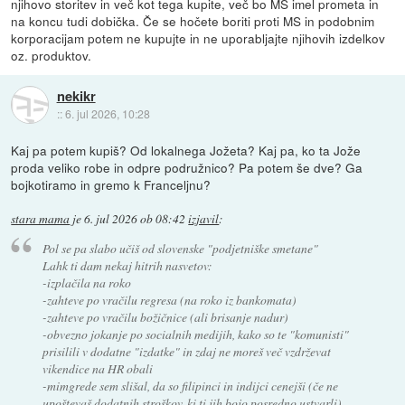
njihovo storitev in več kot tega kupite, več bo MS imel prometa in
na koncu tudi dobička. Če se hočete boriti proti MS in podobnim
korporacijam potem ne kupujte in ne uporabljajte njihovih izdelkov
oz. produktov.
nekikr
::
6. jul 2026, 10:28
Kaj pa potem kupiš? Od lokalnega Jožeta? Kaj pa, ko ta Jože
proda veliko robe in odpre podružnico? Pa potem še dve? Ga
bojkotiramo in gremo k Franceljnu?
stara mama
je
6. jul 2026 ob 08:42
izjavil
:
Pol se pa slabo učiš od slovenske "podjetniške smetane"
Lahk ti dam nekaj hitrih nasvetov:
-izplačila na roko
-zahteve po vračilu regresa (na roko iz bankomata)
-zahteve po vračilu božičnice (ali brisanje nadur)
-obvezno jokanje po socialnih medijih, kako so te "komunisti"
prisilili v dodatne "izdatke" in zdaj ne moreš več vzdrževat
vikendice na HR obali
-mimgrede sem slišal, da so filipinci in indijci cenejši (če ne
upoštevaš dodatnih stroškov, ki ti jih bojo posredno ustvarli)