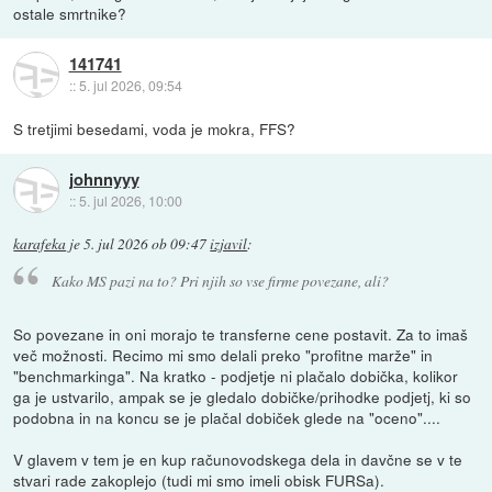
ostale smrtnike?
141741
::
5. jul 2026, 09:54
S tretjimi besedami, voda je mokra, FFS?
johnnyyy
::
5. jul 2026, 10:00
karafeka
je
5. jul 2026 ob 09:47
izjavil
:
Kako MS pazi na to? Pri njih so vse firme povezane, ali?
So povezane in oni morajo te transferne cene postavit. Za to imaš
več možnosti. Recimo mi smo delali preko "profitne marže" in
"benchmarkinga". Na kratko - podjetje ni plačalo dobička, kolikor
ga je ustvarilo, ampak se je gledalo dobičke/prihodke podjetj, ki so
podobna in na koncu se je plačal dobiček glede na "oceno"....
V glavem v tem je en kup računovodskega dela in davčne se v te
stvari rade zakoplejo (tudi mi smo imeli obisk FURSa).