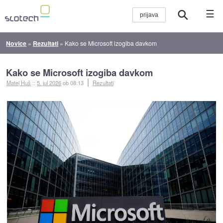
☰
Novice
»
Rezultati
»
Kako se Microsoft izogiba davkom
Kako se Microsoft izogiba davkom
Matej Huš
::
5. jul 2026
ob 08:13
Rezultati