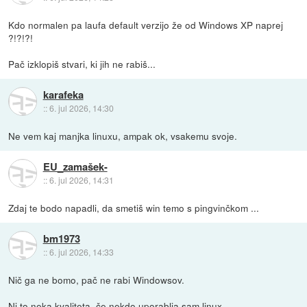
Kdo normalen pa laufa default verzijo že od Windows XP naprej
?!?!?!
Pač izklopiš stvari, ki jih ne rabiš...
karafeka
::
6. jul 2026, 14:30
Ne vem kaj manjka linuxu, ampak ok, vsakemu svoje.
EU_zamašek-
::
6. jul 2026, 14:31
Zdaj te bodo napadli, da smetiš win temo s pingvinčkom ...
bm1973
::
6. jul 2026, 14:33
Nič ga ne bomo, pač ne rabi Windowsov.
Ni to neka kvaliteta, če nekdo uporablja sam linux.