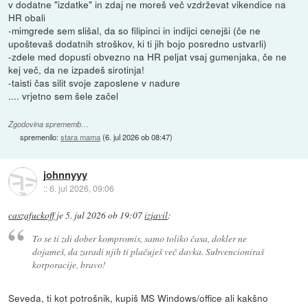
v dodatne "izdatke" in zdaj ne moreš več vzdrževat vikendice na
HR obali
-mimgrede sem slišal, da so filipinci in indijci cenejši (če ne
upoštevaš dodatnih stroškov, ki ti jih bojo posredno ustvarli)
-zdele med dopusti obvezno na HR peljat vsaj gumenjaka, če ne
kej več, da ne izpadeš sirotinja!
-taisti čas silit svoje zaposlene v nadure
.... vrjetno sem šele začel
Zgodovina sprememb…
spremenilo:
stara mama
(
6. jul 2026 ob 08:47
)
johnnyyy
::
6. jul 2026, 09:06
caszafuckoff
je
5. jul 2026 ob 19:07
izjavil
:
To se ti zdi dober kompromis, samo toliko časa, dokler ne
dojameš, da zaradi njih ti plačuješ več davka. Subvencioniraš
korporacije, bravo!
Seveda, ti kot potrošnik, kupiš MS Windows/office ali kakšno