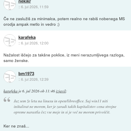
nekikr
::
6. jul 2026, 11:59
Če ne zaslužiš za minimalca, potem realno ne rabiš nobenega MS
orodja ampak metlo in vedro ;)
karafeka
::
6. jul 2026, 12:00
Nažalost iščejo za takšne poklice, iz meni nerazumljivega razloga,
samo ženske.
bm1973
::
6. jul 2026, 12:39
karafeka
je
6. jul 2026 ob 11:46
izjavil
:
Jaz sem že leta na linuxu in open/libreoffice. Saj win11 niti
inštalirat ne morem, ker je zaradi takih kapitalistov cena strojne
opreme narastla čez vse meje in si je več ne morem privoščit.
Ker ne znaš...