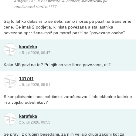
drugega v hr, in v hr prikazoval dobiček, slovenskemu pa
zaračunaval storitve????
Saj to lahko delaš in to se dela, samo moraš pa pazit na transferne
cene. Če imaš 2 podjetja, ki nista povezana a sta lastnika
povezana npr.: žena-mož pa moraš paziti na "povezane osebe".
karafeka
::
5. jul 2026, 09:47
Kako MS pazi na to? Pri njih so vse firme povezane, ali?
141741
::
5. jul 2026, 09:51
S kompliciranimi nesimetričnimi zaračunavanji intelektualne lastnine
in z vojsko odvetnikov?
karafeka
::
5. jul 2026, 09:53
Se pravi, z drugimi besedami, za njih veljajo drugi zakoni kot za