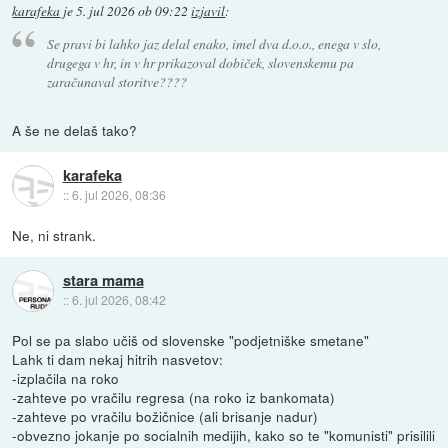
karafeka
je
5. jul 2026 ob 09:22
izjavil
:
Se pravi bi lahko jaz delal enako, imel dva d.o.o., enega v slo,
drugega v hr, in v hr prikazoval dobiček, slovenskemu pa
zaračunaval storitve????
A še ne delaš tako?
karafeka
::
6. jul 2026, 08:36
Ne, ni strank.
stara mama
::
6. jul 2026, 08:42
Pol se pa slabo učiš od slovenske "podjetniške smetane"
Lahk ti dam nekaj hitrih nasvetov:
-izplačila na roko
-zahteve po vračilu regresa (na roko iz bankomata)
-zahteve po vračilu božičnice (ali brisanje nadur)
-obvezno jokanje po socialnih medijih, kako so te "komunisti" prisilili