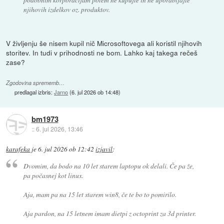
njihovih izdelkov oz. produktov.
V življenju še nisem kupil nič Microsoftovega ali koristil njihovih
storitev. In tudi v prihodnosti ne bom. Lahko kaj takega rečeš
zase?
Zgodovina sprememb…
predlagal izbris:
Jarno
(
6. jul 2026 ob 14:48
)
bm1973
::
6. jul 2026, 13:46
karafeka
je
6. jul 2026 ob 12:42
izjavil
:
Dvomim, da bodo na 10 let starem laptopu ok delali. Če pa že,
pa počasnej kot linux.
Aja, mam pa na 15 let starem win8, če te bo to pomirilo.
Aja pardon, na 15 letnem imam dietpi z octoprint za 3d printer.