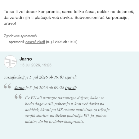
To se ti zdi dober kompromis, samo toliko časa, dokler ne dojameš,
da zaradi njih ti plačuješ več davka. Subvencioniraš korporacije,
bravo!
Zgodovina sprememb…
spremenil:
caszafuckoff
(
5. jul 2026 ob 19:07
)
Jarno
::
5. jul 2026, 19:25
caszafuckoff
je
5. jul 2026 ob 19:07
izjavil
:
Jarno
je
5. jul 2026 ob 09:28
izjavil
:
Če EU ali ustrezne posamezne države, kakor se
bodo dogovorili, poberejo n-krat več davka na
dobiček, hkrati pa MS ostane motiviran za trženje
svojih storitev na širšem področju EU-ja, potem
mislim, do bo to dober kompromis.