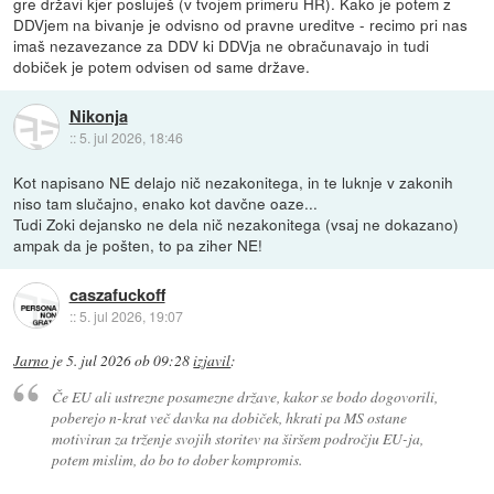
gre državi kjer posluješ (v tvojem primeru HR). Kako je potem z
DDVjem na bivanje je odvisno od pravne ureditve - recimo pri nas
imaš nezavezance za DDV ki DDVja ne obračunavajo in tudi
dobiček je potem odvisen od same države.
Nikonja
::
5. jul 2026, 18:46
Kot napisano NE delajo nič nezakonitega, in te luknje v zakonih
niso tam slučajno, enako kot davčne oaze...
Tudi Zoki dejansko ne dela nič nezakonitega (vsaj ne dokazano)
ampak da je pošten, to pa ziher NE!
caszafuckoff
::
5. jul 2026, 19:07
Jarno
je
5. jul 2026 ob 09:28
izjavil
:
Če EU ali ustrezne posamezne države, kakor se bodo dogovorili,
poberejo n-krat več davka na dobiček, hkrati pa MS ostane
motiviran za trženje svojih storitev na širšem področju EU-ja,
potem mislim, do bo to dober kompromis.