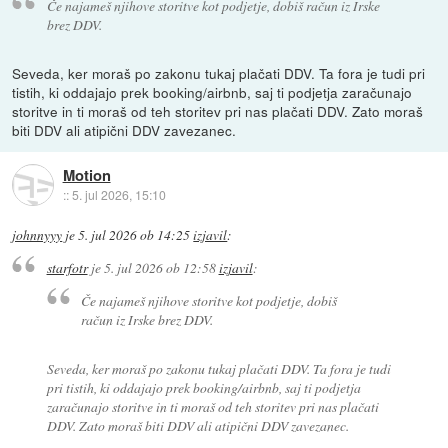
Če najameš njihove storitve kot podjetje, dobiš račun iz Irske
brez DDV.
Seveda, ker moraš po zakonu tukaj plačati DDV. Ta fora je tudi pri
tistih, ki oddajajo prek booking/airbnb, saj ti podjetja zaračunajo
storitve in ti moraš od teh storitev pri nas plačati DDV. Zato moraš
biti DDV ali atipični DDV zavezanec.
Motion
::
5. jul 2026, 15:10
johnnyyy
je
5. jul 2026 ob 14:25
izjavil
:
starfotr
je
5. jul 2026 ob 12:58
izjavil
:
Če najameš njihove storitve kot podjetje, dobiš
račun iz Irske brez DDV.
Seveda, ker moraš po zakonu tukaj plačati DDV. Ta fora je tudi
pri tistih, ki oddajajo prek booking/airbnb, saj ti podjetja
zaračunajo storitve in ti moraš od teh storitev pri nas plačati
DDV. Zato moraš biti DDV ali atipični DDV zavezanec.