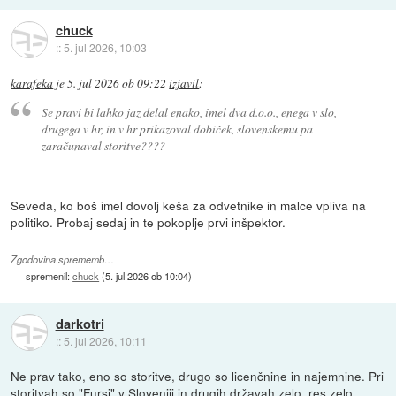
chuck
::
5. jul 2026, 10:03
karafeka
je
5. jul 2026 ob 09:22
izjavil
:
Se pravi bi lahko jaz delal enako, imel dva d.o.o., enega v slo,
drugega v hr, in v hr prikazoval dobiček, slovenskemu pa
zaračunaval storitve????
Seveda, ko boš imel dovolj keša za odvetnike in malce vpliva na
politiko. Probaj sedaj in te pokoplje prvi inšpektor.
Zgodovina sprememb…
spremenil:
chuck
(
5. jul 2026 ob 10:04
)
darkotri
::
5. jul 2026, 10:11
Ne prav tako, eno so storitve, drugo so licenčnine in najemnine. Pri
storitvah so "Fursi" v Sloveniji in drugih državah zelo, res zelo