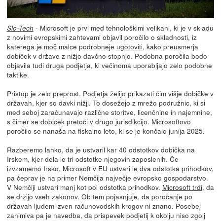
- Microsoft je prvi med tehnološkimi velikani, ki je v skladu
Slo-Tech
z novimi evropskimi zahtevami objavil poročilo o skladnosti, iz
katerega je moč malce podrobneje
ugotoviti
, kako preusmerja
dobiček v države z nižjo davčno stopnjo. Podobna poročila bodo
objavila tudi druga podjetja, ki večinoma uporabljajo zelo podobne
taktike.
Pristop je zelo preprost. Podjetja želijo prikazati čim višje dobičke v
državah, kjer so davki nižji. To dosežejo z mrežo podružnic, ki si
med seboj zaračunavajo različne storitve, licenčnine in najemnine,
s čimer se dobiček pretoči v drugo jurisdikcijo. Microsoftovo
poročilo se nanaša na fiskalno leto, ki se je končalo junija 2025.
Razberemo lahko, da je ustvaril kar 40 odstotkov dobička na
Irskem, kjer dela le tri odstotke njegovih zaposlenih. Če
izvzamemo Irsko, Microsoft v EU ustvari le dva odstotka prihodkov,
pa čeprav je na primer Nemčija največje evropsko gospodarstvo.
V Nemčiji ustvari manj kot pol odstotka prihodkov.
Microsoft trdi
, da
se držijo vseh zakonov. Ob tem pojasnjuje, da poročanje po
državah ljudem izven računovodskih krogov ni znano. Posebej
zanimiva pa je navedba, da prispevek podjetij k okolju niso zgolj