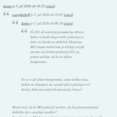
Jarno
je
5. jul 2026 ob 19:25
izjavil
:
caszafuckoff
je
5. jul 2026 ob 19:07
izjavil
:
Jarno
je
5. jul 2026 ob 09:28
izjavil
:
Če EU ali ustrezne posamezne države,
kakor se bodo dogovorili, poberejo n-
krat več davka na dobiček, hkrati pa
MS ostane motiviran za trženje svojih
storitev na širšem področju EU-ja,
potem mislim, do bo to dober
kompromis.
To se ti zdi dober kompromis, samo toliko časa,
dokler ne dojameš, da zaradi njih ti plačuješ več
davka. Subvencioniraš korporacije, bravo!
Hočeš reči, da bi MS podražil storitve, da bi potem prejemal
dobičke, kot v prejšnji ureditvi?
Seveda gre za EU denar in kar je napisanega, gre v to, da se jih