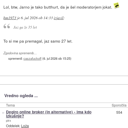
Lol, btw, Jarno je tako butthurt, da je šel moderatorjem jokat.
bm1973
je
6. jul 2026 ob 14:33
izjavil
:
Jaz ga že 35 let
To si me pa premagal, jaz samo 27 let.
Zgodovina sprememb…
spremenil:
caszafuckoff
(
6. jul 2026 ob 15:25
)
Vredno ogleda ...
Tema
Sporočila
»
Degiro online broker (in alternative) - ima kdo
554
izkušnje?
pirx
Oddelek:
Loža