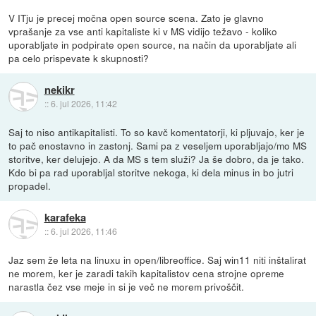
V ITju je precej močna open source scena. Zato je glavno
vprašanje za vse anti kapitaliste ki v MS vidijo težavo - koliko
uporabljate in podpirate open source, na način da uporabljate ali
pa celo prispevate k skupnosti?
nekikr
::
6. jul 2026, 11:42
Saj to niso antikapitalisti. To so kavč komentatorji, ki pljuvajo, ker je
to pač enostavno in zastonj. Sami pa z veseljem uporabljajo/mo MS
storitve, ker delujejo. A da MS s tem služi? Ja še dobro, da je tako.
Kdo bi pa rad uporabljal storitve nekoga, ki dela minus in bo jutri
propadel.
karafeka
::
6. jul 2026, 11:46
Jaz sem že leta na linuxu in open/libreoffice. Saj win11 niti inštalirat
ne morem, ker je zaradi takih kapitalistov cena strojne opreme
narastla čez vse meje in si je več ne morem privoščit.