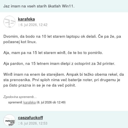
Jaz imam na vseh starih škatlah Win11.
karafeka
::
6. jul 2026, 12:42
Dvomim, da bodo na 10 let starem laptopu ok delali. Če pa že, pa
počasnej kot linux.
Aja, mam pa na 15 let starem win8, če te bo to pomirilo.
Aja pardon, na 15 letnem imam dietpi z octoprint za 3d printer.
Win8 imam na enem še starejšem. Ampak bi težko obema rekel, da
sta prenosnika. Prvi sploh nima več baterije noter, pri drugemu je
pa čisto prazna in se je ne da več polnit.
Zgodovina sprememb…
spremenil:
karafeka
(
6. jul 2026 ob 12:49
)
caszafuckoff
::
6. jul 2026, 12:53