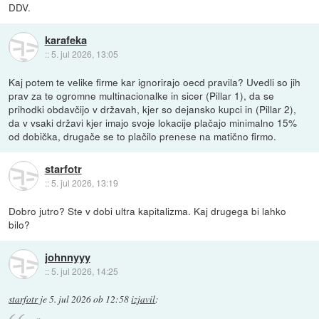
DDV.
karafeka
::
5. jul 2026, 13:05
Kaj potem te velike firme kar ignorirajo oecd pravila? Uvedli so jih
prav za te ogromne multinacionalke in sicer (Pillar 1), da se
prihodki obdavčijo v državah, kjer so dejansko kupci in (Pillar 2),
da v vsaki državi kjer imajo svoje lokacije plačajo minimalno 15%
od dobička, drugače se to plačilo prenese na matično firmo.
starfotr
::
5. jul 2026, 13:19
Dobro jutro? Ste v dobi ultra kapitalizma. Kaj drugega bi lahko
bilo?
johnnyyy
::
5. jul 2026, 14:25
starfotr
je
5. jul 2026 ob 12:58
izjavil
: