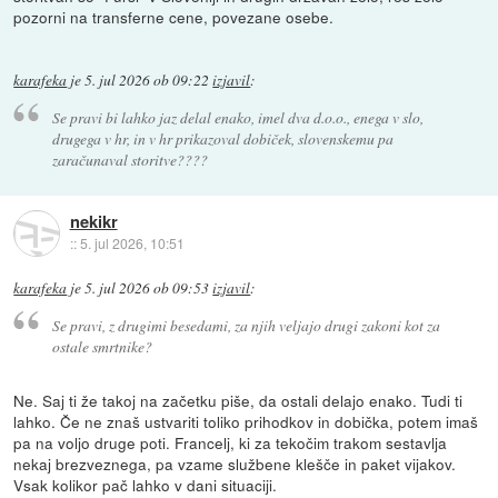
pozorni na transferne cene, povezane osebe.
karafeka
je
5. jul 2026 ob 09:22
izjavil
:
Se pravi bi lahko jaz delal enako, imel dva d.o.o., enega v slo,
drugega v hr, in v hr prikazoval dobiček, slovenskemu pa
zaračunaval storitve????
nekikr
::
5. jul 2026, 10:51
karafeka
je
5. jul 2026 ob 09:53
izjavil
:
Se pravi, z drugimi besedami, za njih veljajo drugi zakoni kot za
ostale smrtnike?
Ne. Saj ti že takoj na začetku piše, da ostali delajo enako. Tudi ti
lahko. Če ne znaš ustvariti toliko prihodkov in dobička, potem imaš
pa na voljo druge poti. Francelj, ki za tekočim trakom sestavlja
nekaj brezveznega, pa vzame službene klešče in paket vijakov.
Vsak kolikor pač lahko v dani situaciji.