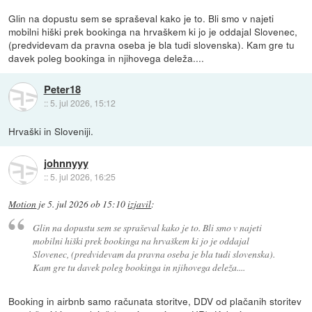
Glin na dopustu sem se spraševal kako je to. Bli smo v najeti
mobilni hiški prek bookinga na hrvaškem ki jo je oddajal Slovenec,
(predvidevam da pravna oseba je bla tudi slovenska). Kam gre tu
davek poleg bookinga in njihovega deleža....
Peter18
::
5. jul 2026, 15:12
Hrvaški in Sloveniji.
johnnyyy
::
5. jul 2026, 16:25
Motion
je
5. jul 2026 ob 15:10
izjavil
:
Glin na dopustu sem se spraševal kako je to. Bli smo v najeti
mobilni hiški prek bookinga na hrvaškem ki jo je oddajal
Slovenec, (predvidevam da pravna oseba je bla tudi slovenska).
Kam gre tu davek poleg bookinga in njihovega deleža....
Booking in airbnb samo računata storitve, DDV od plačanih storitev