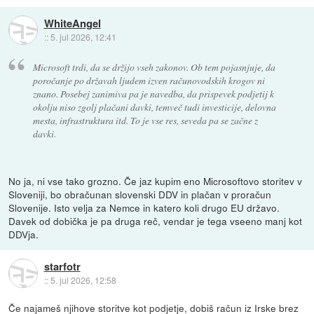
WhiteAngel
::
5. jul 2026, 12:41
Microsoft trdi, da se držijo vseh zakonov. Ob tem pojasnjuje, da
poročanje po državah ljudem izven računovodskih krogov ni
znano. Posebej zanimiva pa je navedba, da prispevek podjetij k
okolju niso zgolj plačani davki, temveč tudi investicije, delovna
mesta, infrastruktura itd. To je vse res, seveda pa se začne z
davki.
No ja, ni vse tako grozno. Če jaz kupim eno Microsoftovo storitev v
Sloveniji, bo obračunan slovenski DDV in plačan v proračun
Slovenije. Isto velja za Nemce in katero koli drugo EU državo.
Davek od dobička je pa druga reč, vendar je tega vseeno manj kot
DDVja.
starfotr
::
5. jul 2026, 12:58
Če najameš njihove storitve kot podjetje, dobiš račun iz Irske brez