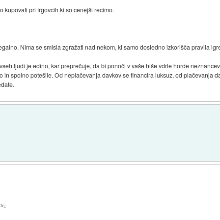
o kupovati pri trgovcih ki so cenejši recimo.
egalno. Nima se smisla zgražati nad nekom, ki samo dosledno izkorišča pravila igr
eh ljudi je edino, kar preprečuje, da bi ponoči v vaše hiše vdrle horde neznancev,
 in spolno potešile. Od neplačevanja davkov se financira luksuz, od plačevanja da
edate.
suz