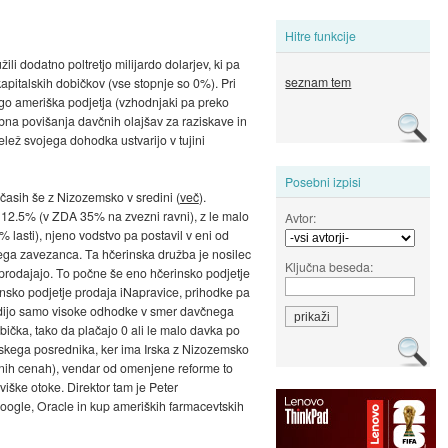
Hitre funkcije
ili dodatno poltretjo milijardo dolarjev, ki pa
seznam tem
pitalskih dobičkov (vse stopnje so 0%). Pri
rugo ameriška podjetja (vzhodnjaki pa preko
bna povišanja davčnih olajšav za raziskave in
lež svojega dohodka ustvarijo v tujini
Posebni izpisi
 včasih še z Nizozemsko v sredini (
več
).
i 12.5% (v ZDA 35% na zvezni ravni), z le malo
Avtor:
% lasti), njeno vodstvo pa postavil v eni od
nega zavezanca. Ta hčerinska družba je nosilec
Ključna beseda:
 prodajajo. To počne še eno hčerinsko podjetje
rinsko podjetje prodaja iNapravice, prihodke pa
 vidijo samo visoke odhodke v smer davčnega
bička, tako da plačajo 0 ali le malo davka po
mskega posrednika, ker ima Irska z Nizozemsko
fernih cenah), vendar od omenjene reforme to
iške otoke. Direktor tam je Peter
i Google, Oracle in kup ameriških farmacevtskih