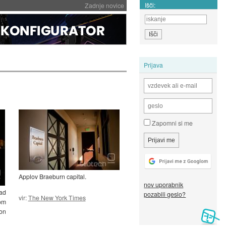
Išči:
Zadnje novice
Prijava
Zapomni si me
Applov Braeburn capital.
nov uporabnik
ad
pozabili geslo?
vir:
The New York Times
om
on