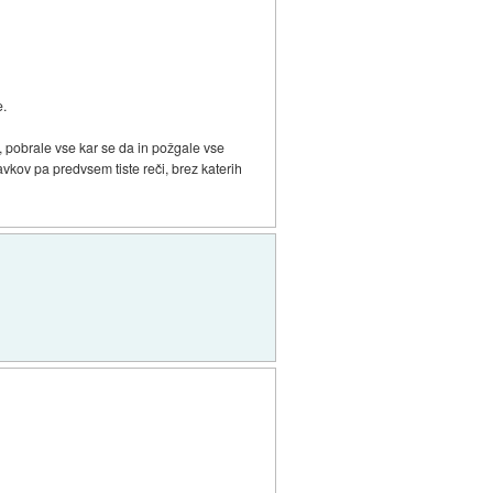
e.
 pobrale vse kar se da in požgale vse
vkov pa predvsem tiste reči, brez katerih