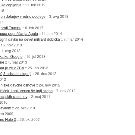
ike cepljenja
::
11. feb 2019
018
ijon dolarjev vredno podjetje
::
3. avg 2018
17
 proti Trumpu
::
6. feb 2017
čnega popuščanja Applu
::
11. jun 2014
zognil davku na devet milijard dobička
::
7. mar 2014
:
15. nov 2013
:
1. avg 2013
avka kot Google
::
15. jul 2013
ene
::
4. maj 2013
nar je že v ZDA
::
25. jan 2013
,3-odstotni stopnji
::
29. dec 2012
2012
ve nizke davčne osnove
::
24. nov 2012
običek, konkurenca še bolj skopa
::
7. nov 2012
cijskih sistemov
::
2. maj 2011
 2010
 davkom
::
22. okt 2010
feb 2009
igre Halo 3
::
26. okt 2007