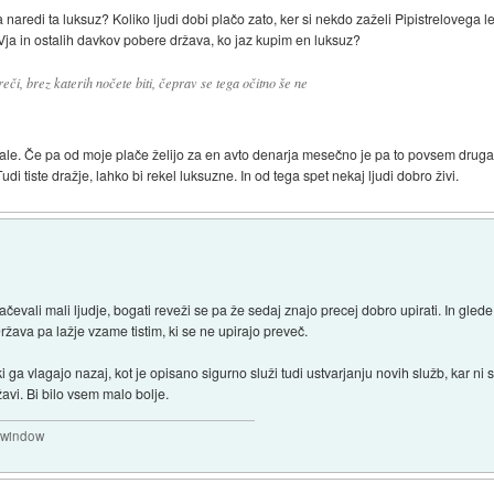
 naredi ta luksuz? Koliko ljudi dobi plačo zato, ker si nekdo zaželi Pipistrelovega let
Vja in ostalih davkov pobere država, ko jaz kupim en luksuz?
či, brez katerih nočete biti, čeprav se tega očitno še ne
ale. Če pa od moje plače želijo za en avto denarja mesečno je pa to povsem druga
i tiste dražje, lahko bi rekel luksuzne. In od tega spet nekaj ljudi dobro živi.
čevali mali ljudje, bogati reveži se pa že sedaj znajo precej dobro upirati. In glede
ržava pa lažje vzame tistim, ki se ne upirajo preveč.
 ga vlagajo nazaj, kot je opisano sigurno služi tudi ustvarjanju novih služb, kar ni 
žavi. Bi bilo vsem malo bolje.
a window