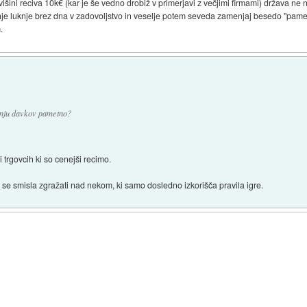
šini reciva 10k€ (kar je še vedno drobiž v primerjavi z večjimi firmami) država ne 
jenje luknje brez dna v zadovoljstvo in veselje potem seveda zamenjaj besedo "pame
.
vanju davkov pametno?
i trgovcih ki so cenejši recimo.
 se smisla zgražati nad nekom, ki samo dosledno izkorišča pravila igre.