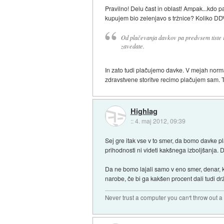
Pravilno! Delu čast in oblast! Ampak...kdo pa
kupujem bio zelenjavo s tržnice? Koliko DD
Od plačevanja davkov pa predvsem tiste re
zavedate.
In zato tudi plačujemo davke. V mejah norm
zdravstvene storitve recimo plačujem sam. Tud
Highlag
::
4. maj 2012, 09:39
Sej gre itak vse v to smer, da bomo davke pla
prihodnosti ni videti kakšnega izboljšanja. D
Da ne bomo lajali samo v eno smer, denar, ki
narobe, če bi ga kakšen procent dali tudi dr
Never trust a computer you can't throw out 