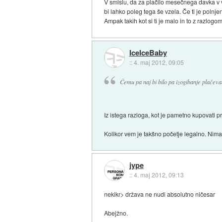
V smislu, da za plačilo mesečnega davka v vi
bi lahko poleg tega še vzela. Če ti je poln
Ampak takih kot si ti je malo in to z razlogom
IceIceBaby
::
4. maj 2012, 09:05
Čemu pa naj bi bilo pa izogibanje plače
Iz istega razloga, kot je pametno kupovati pr
Kolikor vem je takšno početje legalno. Nima
jype
::
4. maj 2012, 09:13
nekikr> država ne nudi absolutno ničesar
Abejžno.