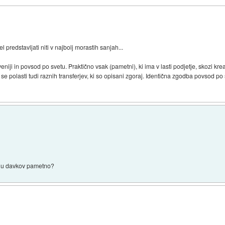
 predstavljati niti v najbolj morastih sanjah...
loveniji in povsod po svetu. Praktično vsak (pametni), ki ima v lasti podjetje, skozi k
se polasti tudi raznih transferjev, ki so opisani zgoraj. Identična zgodba povsod po s
nju davkov pametno?