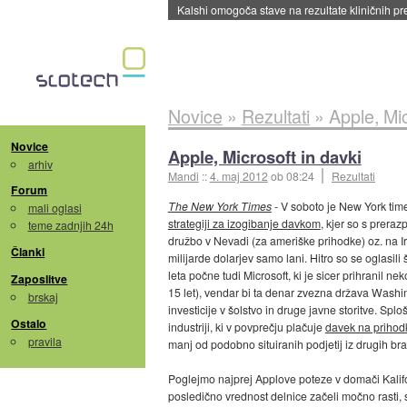
Kalshi omogoča stave na rezultate kliničnih pr
Novice
»
Rezultati
»
Apple, Mic
Novice
Apple, Microsoft in davki
arhiv
Mandi
::
4. maj 2012
ob 08:24
Rezultati
Forum
The New York Times
- V soboto je New York ti
mali oglasi
strategiji za izogibanje davkom
, kjer so s preraz
teme zadnjih 24h
družbo v Nevadi (za ameriške prihodke) oz. na Irs
Članki
milijarde dolarjev samo lani. Hitro so se oglasili
leta počne tudi Microsoft, ki je sicer prihranil ne
Zaposlitve
15 let), vendar bi ta denar zvezna država Washi
brskaj
investicije v šolstvo in druge javne storitve. Sp
Ostalo
industriji, ki v povprečju plačuje
davek na prihod
pravila
manj od podobno situiranih podjetij iz drugih bra
Poglejmo najprej Applove poteze v domači Kalifor
posledično vrednost delnice začeli močno rasti