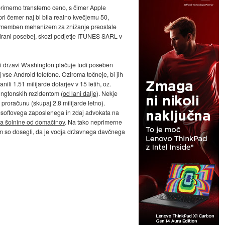
 primerno transferno ceno, s čimer Apple
 pri čemer naj bi bila realno kvečjemu 50,
i pomemben mehanizem za znižanje preostale
izirani posebej, skozi podjetje ITUNES SARL v
zni državi Washington plačuje tudi poseben
j vse Android telefone. Oziroma točneje, bi jih
ili 1.51 milijarde dolarjev v 15 letih, oz.
hingtonskih rezidentom (
od lani dalje
). Nekje
 proračunu (skupaj 2.8 milijarde letno).
rosoftovega zaposlenega in zdaj advokata na
za šolnine od domačinov
. Na tako neprimerne
em so dosegli, da je vodja državnega davčnega