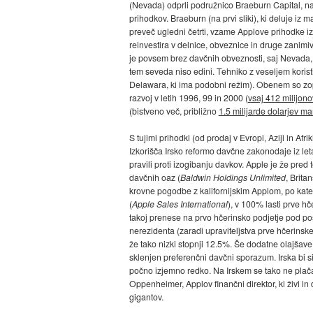
(Nevada) odprli podružnico Braeburn Capital, n
prihodkov. Braeburn (na prvi sliki), ki deluje iz 
preveč ugledni četrti, vzame Applove prihodke iz p
reinvestira v delnice, obveznice in druge zanimive 
je povsem brez davčnih obveznosti, saj Nevada, 
tem seveda niso edini. Tehniko z veseljem koristi
Delawara, ki ima podobni režim). Obenem so zope
razvoj v letih 1996, 99 in 2000 (
vsaj 412 milijon
(bistveno več, približno
1.5 milijarde dolarjev ma
S tujimi prihodki (od prodaj v Evropi, Aziji in Afri
Izkorišča Irsko reformo davčne zakonodaje iz let
pravili proti izogibanju davkov. Apple je že pred
davčnih oaz (
Baldwin Holdings Unlimited
, Brita
krovne pogodbe z kalifornijskim Applom, po kate
(
Apple Sales International
), v 100% lasti prve h
takoj prenese na prvo hčerinsko podjetje pod po
nerezidenta (zaradi upraviteljstva prve hčerinsk
že tako nizki stopnji 12.5%. Še dodatne olajša
sklenjen preferenčni davčni sporazum. Irska bi si
počno izjemno redko. Na Irskem se tako ne plača 
Oppenheimer, Applov finančni direktor, ki živi i
gigantov.