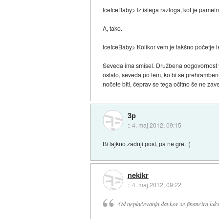
IceIceBaby> Iz istega razloga, kot je pametn
A, tako.
IceIceBaby> Kolikor vem je takšno početje l
Seveda ima smisel. Družbena odgovornost vs
ostalo, seveda po tem, ko bi se prehrambeno
nočete biti, čeprav se tega očitno še ne zav
3p
::
4. maj 2012, 09:15
Bi lajkno zadnji post, pa ne gre. :)
nekikr
::
4. maj 2012, 09:22
Od neplačevanja davkov se financira luk