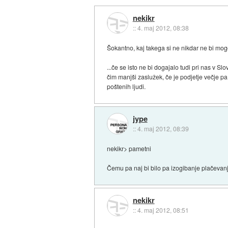
nekikr
::
4. maj 2012, 08:38
Šokantno, kaj takega si ne nikdar ne bi mogel
...če se isto ne bi dogajalo tudi pri nas v S
čim manjši zaslužek, če je podjetje večje pa 
poštenih ljudi.
jype
::
4. maj 2012, 08:39
nekikr> pametni
Čemu pa naj bi bilo pa izogibanje plačeva
nekikr
::
4. maj 2012, 08:51