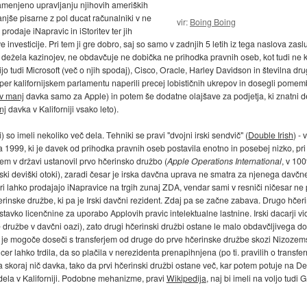
amenjeno upravljanju njihovih ameriških
manjše pisarne z pol ducat računalniki v ne
vir:
Boing Boing
rodaje iNapravic in iStoritev ter jih
investicije. Pri tem ji gre dobro, saj so samo v zadnjih 5 letih iz tega naslova zasluž
dežela kazinojev, ne obdavčuje ne dobička ne prihodka pravnih oseb, kot tudi ne ka
jo tudi Microsoft (več o njih spodaj), Cisco, Oracle, Harley Davidson in številna d
r kalifornijskem parlamentu naperili precej lobističnih ukrepov in dosegli pomem
ov manj
davka samo za Apple) in potem še dodatne olajšave za podjetja, ki znatni de
nj
davka v Kaliforniji vsako leto).
ki) so imeli nekoliko več dela. Tehniki se pravi "dvojni irski sendvič" (
Double Irish
) -
a 1999, ki je davek od prihodka pravnih oseb postavila enotno in posebej nizko, pr
 tem v državi ustanovil prvo hčerinsko družbo (
Apple Operations International
, v 100
nski deviški otoki), zaradi česar je irska davčna uprava ne smatra za njenega davč
ri lahko prodajajo iNapravice na trgih zunaj ZDA, vendar sami v resniči ničesar ne
čerinske družbe, ki pa je Irski davčni rezident. Zdaj pa se začne zabava. Drugo hče
stavko licenčnine za uporabo Applovih pravic intelektualne lastnine. Irski dacarji
e družbe v davčni oazi), zato drugi hčerinski družbi ostane le malo obdavčljivega do
ve je mogoče doseči s transferjem od druge do prve hčerinske družbe skozi Nizoze
cer lahko trdila, da so plačila v nerezidenta prenapihnjena (po ti. pravilih o trans
skoraj nič davka, tako da prvi hčerinski družbi ostane več, kar potem potuje na Dev
n dela v Kaliforniji. Podobne mehanizme, pravi
Wikipedija
, naj bi imeli na voljo tud