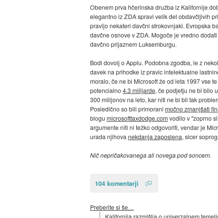
Obenem prva hčerinska družba iz Kalifornije dobiv
elegantno iz ZDA spravi velik del obdavčljivih 
pravijo nekateri davčni strokovnjaki. Evropska
davčne osnove v ZDA. Mogoče je vredno dodati še
davčno prijaznem Luksemburgu.
Bodi dovolj o Applu. Podobna zgodba, le z nekoli
davek na prihodke iz pravic intelektualne lastnine 
moralo, če ne bi Microsoft že od leta 1997 vse te 
potencialno
4.3 milijarde
, če podjetju ne bi bilo
300 milijonov na leto, kar niti ne bi bil tak pro
Posledično so bili primorani
močno zmanjšati fin
blogu
microsofttaxdodge.com
vodilo v "zoprno si
argumente niti ni težko odgovoriti, vendar je Mic
urada njihova
nekdanja zaposlena
, sicer soprog
Nič nepričakovanega ali novega pod soncem.
104 komentarji
Preberite si še…
Kalifornija razmišlja o univerzalnem teme