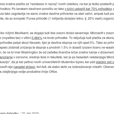
a znatna plačila za "raziskave in razvoj" novih izdelkov, na kar je težko postaviti
prihodkov. Po lanskem davčnem poročilu so tako
v tujini ustvarili kar 70% prihodkov
,
 baza tako zagotavlja ne samo znatne davčne prihranke na stari celini, ampak tud
, da so evropski iTunes prihodki (1 milijarda dolarjev letno, tj. 20% vseh) organ
ko nižjimi številkami, se dogaja tudi dve zvezni državi severneje. Microsoft v zve
(royalties tax) v višini
0.484%
na bruto prihodke. To vključuje tudi plačila za skora
prihodke peljal skozi Nevado, kjer je davčna stopnja na njih spet 0%. Tako so prihran
 uspelo zlobirati znižanja te stopnje s prvotnih 1.5% in doseči izvzem licenc ne-was
blem, če ne bi imel Washington že od začetka finančne krize znatne luknje v državnem
anciranje
v osnovne, srednje šole in fakultete, kar je po besedah nekdanjega Mic
tuacijo", da je kar petina novih univerzitetnih študentov tujcev, ker pač
plačajo več 
rosoft raje
napadel državo
, kot češ, da slabo skrbi za izobraževanje mladih. Oben
a zdajšnjega vodje produktne linije Office.
ljnem dohodku
::
25. feb 2020