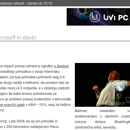
eizkusov zdravil
::
danes ob 12:10
rosoft in davki
mes objavil precej odmevno zgodbo
o Applovi
poreditvijo prihodkov v svojo hčerinsko
kem (za tuje prihodke) prihranili vsaj 2.4
 še drugi mediji s trditvami, da povsem isto že
koliko manj (4.3 milijarde, a v obdobju zadnjih
ngton še kako krvavo potrebovala za
lošno je problem precej endemičen v tehnološki
ke pravnih oseb
v višini ~10%, vsaj za tretjino
nž.
Ballmer, navdušen n
sodelovanjem z davčnim urad
niji. Leta 2006, ko so jim prihodki in
zvezne države Washingt
, so v 200 kilometrov oddaljenem Renu
(simbolična slika, seveda).