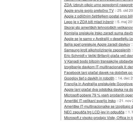
ZDA: izbruh ošpic urno spreobrnil nasprotn
Apple snuje svojo pretočno TV
::
25. okt 2
Apple z odličnim četrtletjem postal prvo bil
Lepo je v ZDA biti mlad inženir
::
5. maj 20
Skoraj sto ameriških tehnoloških velikanov
Komisija preiskuje Irsko zaradi suma dav
Apple se je samo v Avstraliji v desetletju i
Italija spet preiskuje Apple zaradi davkov
:
Samsung kroti alkoholiziranje zaposlenih
:
Eric Schmidt v Veliki Britaniji plača več d
V Kanadi bodo bitcoin transakcije obdavč
Izogibanje davkom IT-multinacionalk II: de
Facebook lani plačal davek na dobiček po 0
Googlov šef o davkih in robotih
::
14. dec 
Francija in Avstralija preiskujete Googlo
Apple lani plačal dva odstotka davka na d
Microsoft pobere 79 % vseh prodanih opera
Ameriški IT-velikani svarijo Irsko
::
21. nov
Ameriške IT-multinacionalke se izogibajo
NEC zapušča trg LCD-jev in odpušča
::
1. 
Microsoft z visoko prodajo Viste, Offica in 