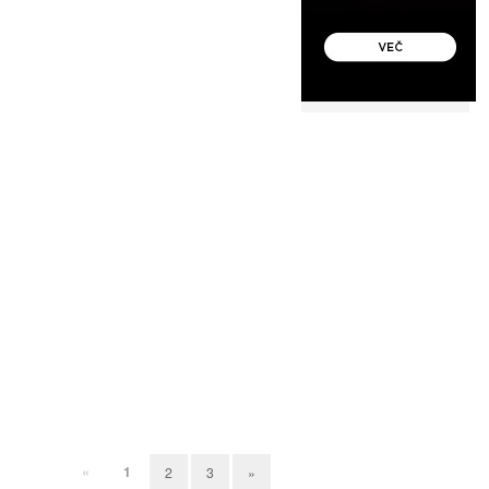
«
1
2
3
»