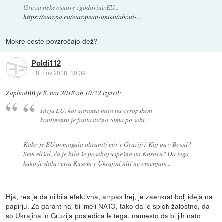
Gre za neke osnove zgodovine EU...
https://europa.eu/european-union/about-...
Mokre ceste povzročajo dež?
Poldi112
::
8. nov 2018, 10:39
ZaphodBB
je
8. nov 2018 ob 10:22
izjavil
:
Ideja EU, kot garanta miru na evropskem
kontinentu je fantastična sama po sebi.
Kako je EU pomagala ohraniti mir v Gruziji? Kaj pa v Bosni?
Sem slišal, da je bila še posebaj uspešna na Kosovu? Da tega
kako je dala vetra Rusom v Ukrajini niti ne omenjam...
Hja, res je da ni bila efektivna, ampak hej, je zaenkrat bolj ideja na
papirju. Za garant naj bi imeli NATO, tako da je sploh žalostno, da
so Ukrajina in Gruzija posledica le tega, namesto da bi jih nato