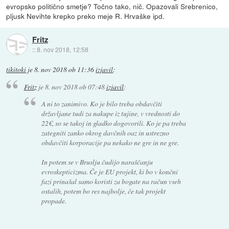
evropsko politično smetje? Točno tako, nič. Opazovali Srebrenico,
pljusk Nevihte krepko preko meje R. Hrvaške ipd.
Fritz
::
8. nov 2018, 12:58
tikitoki
je
8. nov 2018 ob 11:36
izjavil
:
Fritz
je
8. nov 2018 ob 07:48
izjavil
:
A ni to zanimivo. Ko je bilo treba obdavčiti
državljane tudi za nakupe iz tujine, v vrednosti do
22€, so se takoj in gladko dogovorili. Ko je pa treba
zategniti zanko okrog davčnih oaz in ustrezno
obdavčiti korporacije pa nekako ne gre in ne gre.
In potem se v Bruslju čudijo naraščanju
evroskepticizma. Če je EU projekt, ki bo v končni
fazi prinašal samo koristi za bogate na račun vseh
ostalih, potem bo res najbolje, če tak projekt
propade.