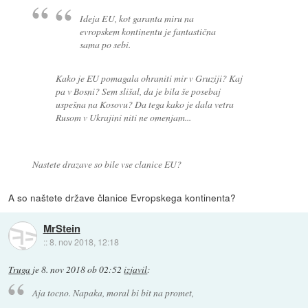
Ideja EU, kot garanta miru na
evropskem kontinentu je fantastična
sama po sebi.
Kako je EU pomagala ohraniti mir v Gruziji? Kaj
pa v Bosni? Sem slišal, da je bila še posebaj
uspešna na Kosovu? Da tega kako je dala vetra
Rusom v Ukrajini niti ne omenjam...
Nastete drazave so bile vse clanice EU?
A so naštete države članice Evropskega kontinenta?
MrStein
::
8. nov 2018, 12:18
Truga
je
8. nov 2018 ob 02:52
izjavil
:
Aja tocno. Napaka, moral bi bit na promet,