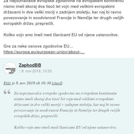
Za nepoznavalce evropske zgodovine na evropskem kontinentu
nismo imeli skoraj dva tisoč let vojn med velikimi evropskimi
državami in dve veliki moriji v zadnjem stoletju, kar naj bi ravno
povezovanje in soodvisnost Francije in Nemčije ter drugih večjih
evropskih držav, preprečili.
Koliko vojn smo imeli med članicami EU od njene ustanovitve.
Gre za neke osnove zgodovine EU...
https://europa.eu/european-union/about-...
ZaphodBB
::
8. nov 2018, 10:33
Fritz
je
8. nov 2018 ob 10:30
izjavil
:
Za nepoznavalce evropske zgodovine na evropskem kontinentu
nismo imeli skoraj dva tisoč let vojn med velikimi evropskimi
državami in dve veliki moriji v zadnjem stoletju, kar naj bi ravno
povezovanje in soodvisnost Francije in Nemčije ter drugih večjih
evropskih držav, preprečili.
Koliko vojn smo imeli med članicami EU od njene ustanovitve.