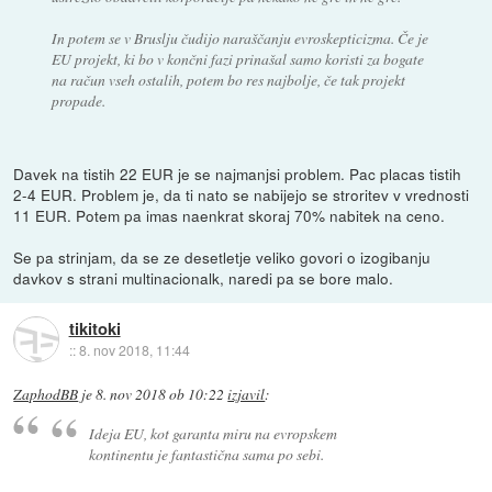
In potem se v Bruslju čudijo naraščanju evroskepticizma. Če je
EU projekt, ki bo v končni fazi prinašal samo koristi za bogate
na račun vseh ostalih, potem bo res najbolje, če tak projekt
propade.
Davek na tistih 22 EUR je se najmanjsi problem. Pac placas tistih
2-4 EUR. Problem je, da ti nato se nabijejo se stroritev v vrednosti
11 EUR. Potem pa imas naenkrat skoraj 70% nabitek na ceno.
Se pa strinjam, da se ze desetletje veliko govori o izogibanju
davkov s strani multinacionalk, naredi pa se bore malo.
tikitoki
::
8. nov 2018, 11:44
ZaphodBB
je
8. nov 2018 ob 10:22
izjavil
:
Ideja EU, kot garanta miru na evropskem
kontinentu je fantastična sama po sebi.