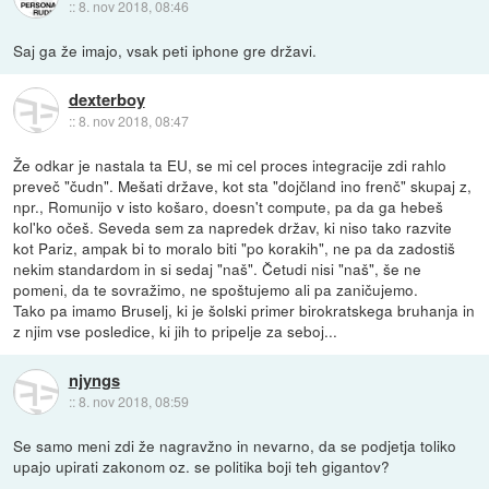
::
8. nov 2018, 08:46
Saj ga že imajo, vsak peti iphone gre državi.
dexterboy
::
8. nov 2018, 08:47
Že odkar je nastala ta EU, se mi cel proces integracije zdi rahlo
preveč "čudn". Mešati države, kot sta "dojčland ino frenč" skupaj z,
npr., Romunijo v isto košaro, doesn't compute, pa da ga hebeš
kol'ko očeš. Seveda sem za napredek držav, ki niso tako razvite
kot Pariz, ampak bi to moralo biti "po korakih", ne pa da zadostiš
nekim standardom in si sedaj "naš". Četudi nisi "naš", še ne
pomeni, da te sovražimo, ne spoštujemo ali pa zaničujemo.
Tako pa imamo Bruselj, ki je šolski primer birokratskega bruhanja in
z njim vse posledice, ki jih to pripelje za seboj...
njyngs
::
8. nov 2018, 08:59
Se samo meni zdi že nagravžno in nevarno, da se podjetja toliko
upajo upirati zakonom oz. se politika boji teh gigantov?