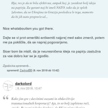
Hja, res je da ni bila efektivna, ampak hej, je zaenkrat bolj ideja
na papirju. Za garant naj bi imeli NATO, tako da je sploh
žalostno, da so Ukrajina in Gruzija posledica le tega, namesto
da bi jih nato preprečeval...
Nice whataboutism you got there.
Dajte se vi prot-ameriški-antisemiti najprej med sabo zmenit, potem
me pa pokličite, da se naprej pogovarjamo.
Sicer bom še mislil, da je neuresničena ideja na papirju zaslužna
za vse dobro kar se je zgodilo.
Zgodovina sprememb…
spremenil:
ZaphodBB
(
8. nov 2018 ob 10:42
)
darkolord
::
8. nov 2018, 10:47
Kako jim gre z davčnimi oazami in obdavčitvijo
transnacionalnih korporacij? Aja, to so bolj zapletene reči,
anede. Pa se mi nekako dozdeva, da EU in njene članice