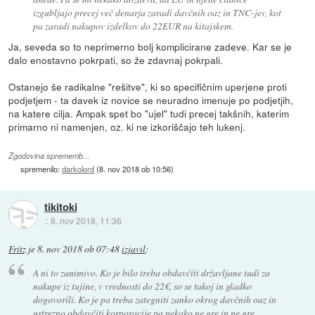
izgubljajo precej več denarja zaradi davčnih oaz in TNC-jev, kot
pa zaradi nakupov izdelkov do 22EUR na kitajskem.
Ja, seveda so to neprimerno bolj komplicirane zadeve. Kar se je
dalo enostavno pokrpati, so že zdavnaj pokrpali.
Ostanejo še radikalne "rešitve", ki so specifičnim uperjene proti
podjetjem - ta davek iz novice se neuradno imenuje po podjetjih,
na katere cilja. Ampak spet bo "ujel" tudi precej takšnih, katerim
primarno ni namenjen, oz. ki ne izkoriščajo teh lukenj.
Zgodovina sprememb…
spremenilo:
darkolord
(
8. nov 2018 ob 10:56
)
tikitoki
::
8. nov 2018, 11:36
Fritz
je
8. nov 2018 ob 07:48
izjavil
:
A ni to zanimivo. Ko je bilo treba obdavčiti državljane tudi za
nakupe iz tujine, v vrednosti do 22€, so se takoj in gladko
dogovorili. Ko je pa treba zategniti zanko okrog davčnih oaz in
ustrezno obdavčiti korporacije pa nekako ne gre in ne gre.