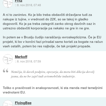
Fritz
::
8. nov 2018, 07:48
A ni to zanimivo. Ko je bilo treba obdavčiti državljane tudi za
nakupe iz tujine, v vrednosti do 22€, so se takoj in gladko
dogovorili. Ko je pa treba zategniti zanko okrog davčnih oaz in
ustrezno obdavčiti korporacije pa nekako ne gre in ne gre.
In potem se v Bruslju čudijo naraščanju evroskepticizma. Če je EU
projekt, ki bo v končni fazi prinašal samo koristi za bogate na račun
vseh ostalih, potem bo res najbolje, če tak projekt propade.
Markoff
::
8. nov 2018, 07:59
Nemčija, ki davek podpira, opozarja, da mora biti dikcija dovolj
jasna, da ne bo zajel tudi avtomobilske industrije.
Toliko o pravičnosti in enakopravnosti, ki sta menda med temeljnimi
vrednotami EU.
FlyingBee