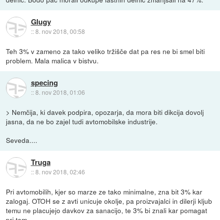
Glugy
::
8. nov 2018, 00:58
Teh 3% v zameno za tako veliko tržišče dat pa res ne bi smel biti
problem. Mala malica v bistvu.
specing
::
8. nov 2018, 01:06
> Nemčija, ki davek podpira, opozarja, da mora biti dikcija dovolj
jasna, da ne bo zajel tudi avtomobilske industrije.
Seveda....
Truga
::
8. nov 2018, 02:46
Pri avtomobilih, kjer so marze ze tako minimalne, zna bit 3% kar
zalogaj. OTOH se z avti unicuje okolje, pa proizvajalci in dilerji kljub
temu ne placujejo davkov za sanacijo, te 3% bi znali kar pomagat
pri tem.