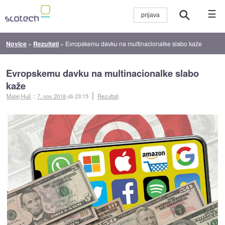
☰
Novice
»
Rezultati
»
Evropskemu davku na multinacionalke slabo kaže
Evropskemu davku na multinacionalke slabo
kaže
Matej Huš
::
7. nov 2018
ob 23:15
Rezultati