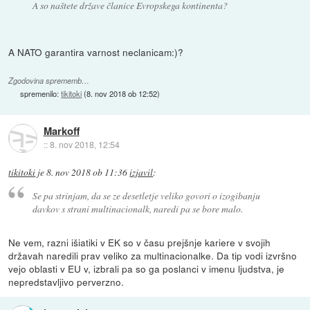
A so naštete države članice Evropskega kontinenta?
A NATO garantira varnost neclanicam:)?
Zgodovina sprememb…
spremenilo:
tikitoki
(
8. nov 2018 ob 12:52
)
Markoff
::
8. nov 2018, 12:54
tikitoki
je
8. nov 2018 ob 11:36
izjavil
:
Se pa strinjam, da se ze desetletje veliko govori o izogibanju
davkov s strani multinacionalk, naredi pa se bore malo.
Ne vem, razni išiatiki v EK so v času prejšnje kariere v svojih
državah naredili prav veliko za multinacionalke. Da tip vodi izvršno
vejo oblasti v EU v, izbrali pa so ga poslanci v imenu ljudstva, je
nepredstavljivo perverzno.