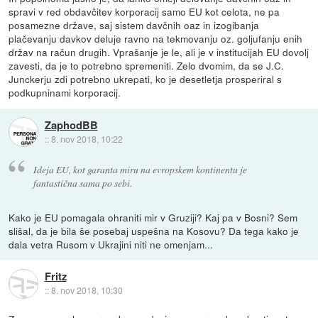
spravi v red obdavčitev korporacij samo EU kot celota, ne pa
posamezne države, saj sistem davčnih oaz in izogibanja
plačevanju davkov deluje ravno na tekmovanju oz. goljufanju enih
držav na račun drugih. Vprašanje je le, ali je v institucijah EU dovolj
zavesti, da je to potrebno spremeniti. Zelo dvomim, da se J.C.
Junckerju zdi potrebno ukrepati, ko je desetletja prosperiral s
podkupninami korporacij.
ZaphodBB
::
8. nov 2018, 10:22
Ideja EU, kot garanta miru na evropskem kontinentu je
fantastična sama po sebi.
Kako je EU pomagala ohraniti mir v Gruziji? Kaj pa v Bosni? Sem
slišal, da je bila še posebaj uspešna na Kosovu? Da tega kako je
dala vetra Rusom v Ukrajini niti ne omenjam...
Fritz
::
8. nov 2018, 10:30