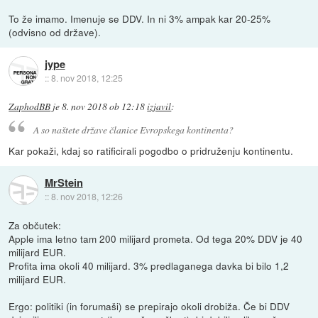
To že imamo. Imenuje se DDV. In ni 3% ampak kar 20-25%
(odvisno od države).
jype
::
8. nov 2018, 12:25
ZaphodBB
je
8. nov 2018 ob 12:18
izjavil
:
A so naštete države članice Evropskega kontinenta?
Kar pokaži, kdaj so ratificirali pogodbo o pridruženju kontinentu.
MrStein
::
8. nov 2018, 12:26
Za občutek:
Apple ima letno tam 200 milijard prometa. Od tega 20% DDV je 40
milijard EUR.
Profita ima okoli 40 milijard. 3% predlaganega davka bi bilo 1,2
milijard EUR.
Ergo: politiki (in forumaši) se prepirajo okoli drobiža. Če bi DDV