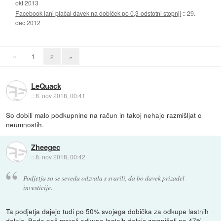
okt 2013
Facebook lani plačal davek na dobiček po 0,3-odstotni stopnji
::
29.
dec 2012
«
1
2
»
LeQuack
::
8. nov 2018, 00:41
So dobili malo podkupnine na račun in takoj nehajo razmišljat o
neumnostih.
Zheegec
::
8. nov 2018, 00:42
Podjetja so se seveda odzvala s svarili, da bo davek prizadel
investicije.
Ta podjetja dajejo tudi po 50% svojega dobička za odkupe lastnih
delnic. Bodo pač morali odkupe lastnih delnic zmanjšali na 47%.