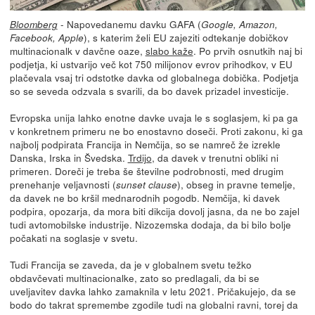
- Napovedanemu davku GAFA (
Bloomberg
Google, Amazon,
), s katerim želi EU zajeziti odtekanje dobičkov
Facebook, Apple
multinacionalk v davčne oaze,
slabo kaže
. Po prvih osnutkih naj bi
podjetja, ki ustvarijo več kot 750 milijonov evrov prihodkov, v EU
plačevala vsaj tri odstotke davka od globalnega dobička. Podjetja
so se seveda odzvala s svarili, da bo davek prizadel investicije.
Evropska unija lahko enotne davke uvaja le s soglasjem, ki pa ga
v konkretnem primeru ne bo enostavno doseči. Proti zakonu, ki ga
najbolj podpirata Francija in Nemčija, so se namreč že izrekle
Danska, Irska in Švedska.
Trdijo
, da davek v trenutni obliki ni
primeren. Doreči je treba še številne podrobnosti, med drugim
prenehanje veljavnosti (
), obseg in pravne temelje,
sunset clause
da davek ne bo kršil mednarodnih pogodb. Nemčija, ki davek
podpira, opozarja, da mora biti dikcija dovolj jasna, da ne bo zajel
tudi avtomobilske industrije. Nizozemska dodaja, da bi bilo bolje
počakati na soglasje v svetu.
Tudi Francija se zaveda, da je v globalnem svetu težko
obdavčevati multinacionalke, zato so predlagali, da bi se
uveljavitev davka lahko zamaknila v letu 2021. Pričakujejo, da se
bodo do takrat spremembe zgodile tudi na globalni ravni, torej da