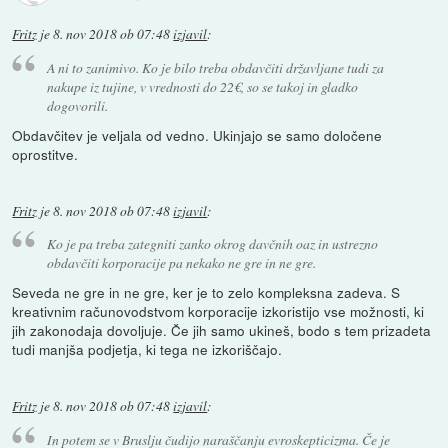
Fritz
je
8. nov 2018 ob 07:48
izjavil
:
A ni to zanimivo. Ko je bilo treba obdavčiti državljane tudi za
nakupe iz tujine, v vrednosti do 22€, so se takoj in gladko
dogovorili.
Obdavčitev je veljala od vedno. Ukinjajo se samo določene
oprostitve.
Fritz
je
8. nov 2018 ob 07:48
izjavil
:
Ko je pa treba zategniti zanko okrog davčnih oaz in ustrezno
obdavčiti korporacije pa nekako ne gre in ne gre.
Seveda ne gre in ne gre, ker je to zelo kompleksna zadeva. S
kreativnim računovodstvom korporacije izkoristijo vse možnosti, ki
jih zakonodaja dovoljuje. Če jih samo ukineš, bodo s tem prizadeta
tudi manjša podjetja, ki tega ne izkoriščajo.
Fritz
je
8. nov 2018 ob 07:48
izjavil
:
In potem se v Bruslju čudijo naraščanju evroskepticizma. Če je