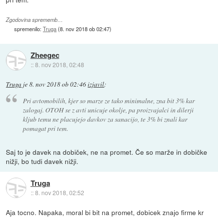
Zgodovina sprememb…
spremenilo:
Truga
(
8. nov 2018 ob 02:47
)
Zheegec
::
8. nov 2018, 02:48
Truga
je
8. nov 2018 ob 02:46
izjavil
:
Pri avtomobilih, kjer so marze ze tako minimalne, zna bit 3% kar
zalogaj. OTOH se z avti unicuje okolje, pa proizvajalci in dilerji
kljub temu ne placujejo davkov za sanacijo, te 3% bi znali kar
pomagat pri tem.
Saj to je davek na dobiček, ne na promet. Če so marže in dobičke
nižji, bo tudi davek nižji.
Truga
::
8. nov 2018, 02:52
Aja tocno. Napaka, moral bi bit na promet, dobicek znajo firme kr