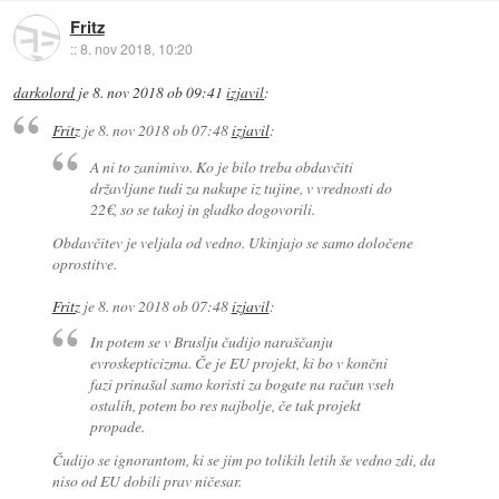
Fritz
::
8. nov 2018, 10:20
darkolord
je
8. nov 2018 ob 09:41
izjavil
:
Fritz
je
8. nov 2018 ob 07:48
izjavil
:
A ni to zanimivo. Ko je bilo treba obdavčiti
državljane tudi za nakupe iz tujine, v vrednosti do
22€, so se takoj in gladko dogovorili.
Obdavčitev je veljala od vedno. Ukinjajo se samo določene
oprostitve.
Fritz
je
8. nov 2018 ob 07:48
izjavil
:
In potem se v Bruslju čudijo naraščanju
evroskepticizma. Če je EU projekt, ki bo v končni
fazi prinašal samo koristi za bogate na račun vseh
ostalih, potem bo res najbolje, če tak projekt
propade.
Čudijo se ignorantom, ki se jim po tolikih letih še vedno zdi, da
niso od EU dobili prav ničesar.