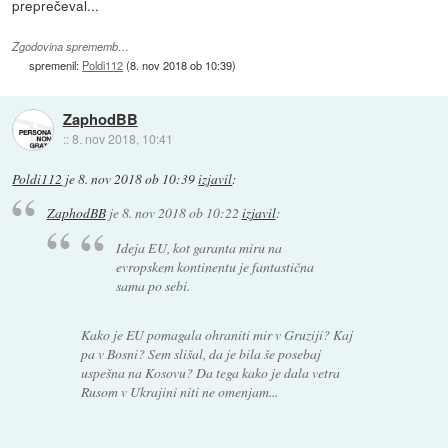
preprečeval...
Zgodovina sprememb…
spremenil:
Poldi112
(
8. nov 2018 ob 10:39
)
ZaphodBB
::
8. nov 2018, 10:41
Poldi112
je
8. nov 2018 ob 10:39
izjavil
:
ZaphodBB
je
8. nov 2018 ob 10:22
izjavil
:
Ideja EU, kot garanta miru na
evropskem kontinentu je fantastična
sama po sebi.
Kako je EU pomagala ohraniti mir v Gruziji? Kaj
pa v Bosni? Sem slišal, da je bila še posebaj
uspešna na Kosovu? Da tega kako je dala vetra
Rusom v Ukrajini niti ne omenjam...