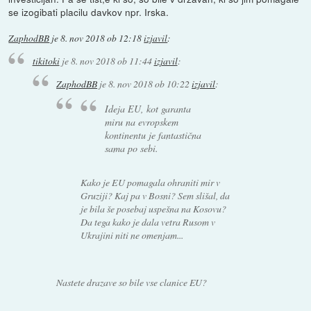
se izogibati placilu davkov npr. Irska.
ZaphodBB
je
8. nov 2018 ob 12:18
izjavil
:
tikitoki
je
8. nov 2018 ob 11:44
izjavil
:
ZaphodBB
je
8. nov 2018 ob 10:22
izjavil
:
Ideja EU, kot garanta
miru na evropskem
kontinentu je fantastična
sama po sebi.
Kako je EU pomagala ohraniti mir v
Gruziji? Kaj pa v Bosni? Sem slišal, da
je bila še posebaj uspešna na Kosovu?
Da tega kako je dala vetra Rusom v
Ukrajini niti ne omenjam...
Nastete drazave so bile vse clanice EU?