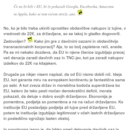
Če ne bi bili v EU, bi že pokazali Googlu, Facebooku, Amazonu
in Applu, kako se tem rečem streže, ane.
No, ko je bilo treba ukiniti oprostitev obdavčitve nakupov iz tujine, v
vrednosti do 22€, za državljane, so se takoj in gladko dogovorili.
Zadovoljen?
Kako jim gre z davčnimi oazami in obdavčitvijo
transnacionalnih korporacij? Aja, to so bolj zapletene reči, anede.
Pa se mi nekako dozdeva, da EU in njene članice izgubljajo precej
več denarja zaradi davčnih oaz in TNC-jev, kot pa zaradi nakupov
izdelkov do 22€ na kitajskem.
Drugače pa nikjer nisem napisal, da od EU nismo dobili nič. Ideja
EU, kot garanta miru na evropskem kontinentu je fantastična sama
po sebi. A kot zveza držav in morebitna bodoča superdržava bo
EU, katero že tako pesti močan demokratični deficit, morala
pokazati, da deluje v dobro svojih državljanov. Ekonomija je
pomembna, podjetja so pomembna a ne na račun državljanov. Ko
institucije EU postavljajo podjetja ali tujce pred državljane EU,
potem te institucije izgubljajo legitimnost v očeh lastnih državljanov
in posledično ogrožajo lasten obstoj.
In popolnoma jasno je, da lahko omeji delovanje davčnih oaz in