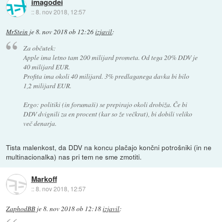
imagodei
::
8. nov 2018, 12:57
MrStein
je
8. nov 2018 ob 12:26
izjavil
:
Za občutek:
Apple ima letno tam 200 milijard prometa. Od tega 20% DDV je
40 milijard EUR.
Profita ima okoli 40 milijard. 3% predlaganega davka bi bilo
1,2 milijard EUR.
Ergo: politiki (in forumaši) se prepirajo okoli drobiža. Če bi
DDV dvignili za en procent (kar so že večkrat), bi dobili veliko
več denarja.
Tista malenkost, da DDV na koncu plačajo končni potrošniki (in ne
multinacionalka) nas pri tem ne sme zmotiti.
Markoff
::
8. nov 2018, 12:57
ZaphodBB
je
8. nov 2018 ob 12:18
izjavil
: