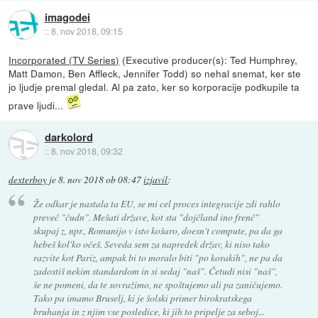
imagodei
::
8. nov 2018, 09:15
Incorporated (TV Series)
(Executive producer(s): Ted Humphrey,
Matt Damon, Ben Affleck, Jennifer Todd) so nehal snemat, ker ste
jo ljudje premal gledal. Al pa zato, ker so korporacije podkupile ta
prave ljudi...
darkolord
::
8. nov 2018, 09:32
dexterboy
je
8. nov 2018 ob 08:47
izjavil
:
Že odkar je nastala ta EU, se mi cel proces integracije zdi rahlo
preveč "čudn". Mešati države, kot sta "dojčland ino frenč"
skupaj z, npr., Romunijo v isto košaro, doesn't compute, pa da ga
hebeš kol'ko očeš. Seveda sem za napredek držav, ki niso tako
razvite kot Pariz, ampak bi to moralo biti "po korakih", ne pa da
zadostiš nekim standardom in si sedaj "naš". Četudi nisi "naš",
še ne pomeni, da te sovražimo, ne spoštujemo ali pa zaničujemo.
Tako pa imamo Bruselj, ki je šolski primer birokratskega
bruhanja in z njim vse posledice, ki jih to pripelje za seboj...