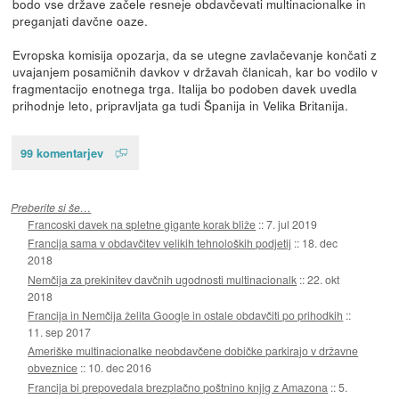
bodo vse države začele resneje obdavčevati multinacionalke in
preganjati davčne oaze.
Evropska komisija opozarja, da se utegne zavlačevanje končati z
uvajanjem posamičnih davkov v državah članicah, kar bo vodilo v
fragmentacijo enotnega trga. Italija bo podoben davek uvedla
prihodnje leto, pripravljata ga tudi Španija in Velika Britanija.
99 komentarjev
Preberite si še…
Francoski davek na spletne gigante korak bliže
::
7. jul 2019
Francija sama v obdavčitev velikih tehnoloških podjetij
::
18. dec
2018
Nemčija za prekinitev davčnih ugodnosti multinacionalk
::
22. okt
2018
Francija in Nemčija želita Google in ostale obdavčiti po prihodkih
::
11. sep 2017
Ameriške multinacionalke neobdavčene dobičke parkirajo v državne
obveznice
::
10. dec 2016
Francija bi prepovedala brezplačno poštnino knjig z Amazona
::
5.