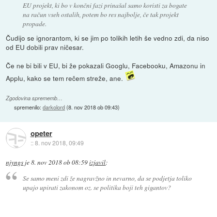
EU projekt, ki bo v končni fazi prinašal samo koristi za bogate
na račun vseh ostalih, potem bo res najbolje, če tak projekt
propade.
Čudijo se ignorantom, ki se jim po tolikih letih še vedno zdi, da niso
od EU dobili prav ničesar.
Če ne bi bili v EU, bi že pokazali Googlu, Facebooku, Amazonu in
Applu, kako se tem rečem streže, ane.
Zgodovina sprememb…
spremenilo:
darkolord
(
8. nov 2018 ob 09:43
)
opeter
::
8. nov 2018, 09:49
njyngs
je
8. nov 2018 ob 08:59
izjavil
:
Se samo meni zdi že nagravžno in nevarno, da se podjetja toliko
upajo upirati zakonom oz. se politika boji teh gigantov?