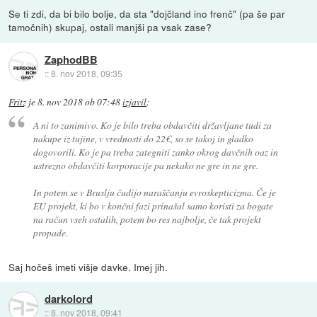
Se ti zdi, da bi bilo bolje, da sta "dojčland ino frenč" (pa še par
tamočnih) skupaj, ostali manjši pa vsak zase?
ZaphodBB
::
8. nov 2018, 09:35
Fritz
je
8. nov 2018 ob 07:48
izjavil
:
A ni to zanimivo. Ko je bilo treba obdavčiti državljane tudi za
nakupe iz tujine, v vrednosti do 22€, so se takoj in gladko
dogovorili. Ko je pa treba zategniti zanko okrog davčnih oaz in
ustrezno obdavčiti korporacije pa nekako ne gre in ne gre.
In potem se v Bruslju čudijo naraščanju evroskepticizma. Če je
EU projekt, ki bo v končni fazi prinašal samo koristi za bogate
na račun vseh ostalih, potem bo res najbolje, če tak projekt
propade.
Saj hočeš imeti višje davke. Imej jih.
darkolord
::
8. nov 2018, 09:41