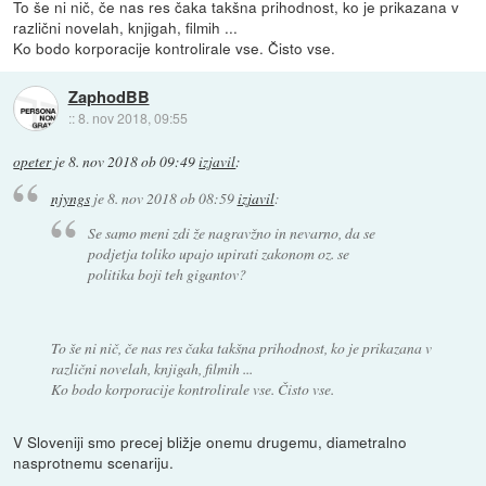
To še ni nič, če nas res čaka takšna prihodnost, ko je prikazana v
različni novelah, knjigah, filmih ...
Ko bodo korporacije kontrolirale vse. Čisto vse.
ZaphodBB
::
8. nov 2018, 09:55
opeter
je
8. nov 2018 ob 09:49
izjavil
:
njyngs
je
8. nov 2018 ob 08:59
izjavil
:
Se samo meni zdi že nagravžno in nevarno, da se
podjetja toliko upajo upirati zakonom oz. se
politika boji teh gigantov?
To še ni nič, če nas res čaka takšna prihodnost, ko je prikazana v
različni novelah, knjigah, filmih ...
Ko bodo korporacije kontrolirale vse. Čisto vse.
V Sloveniji smo precej bližje onemu drugemu, diametralno
nasprotnemu scenariju.