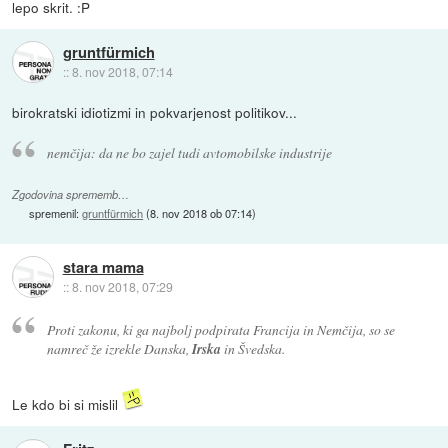
lepo skrit. :P
gruntfürmich
::
8. nov 2018, 07:14
birokratski idiotizmi in pokvarjenost politikov...
nemčija: da ne bo zajel tudi avtomobilske industrije
Zgodovina sprememb…
spremenil:
gruntfürmich
(
8. nov 2018 ob 07:14
)
stara mama
::
8. nov 2018, 07:29
Proti zakonu, ki ga najbolj podpirata Francija in Nemčija, so se
namreč že izrekle Danska,
Irska
in Švedska.
Le kdo bi si mislil