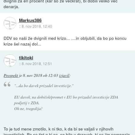
dvignili za en procent (kar so že večkrat), bi dobili veliko več
denarja.
Markus386
::
8. nov 2018, 12:40
DDV so naši že dvignili med krizo... ....in obljubili, da bo po koncu
krize šel nazaj dol...
tikitoki
::
8. nov 2018, 12:51
Prospekt
je
8. nov 2018 ob 12:03
izjavil
:
"...da bo davek prizadel investicije."
EU davek, na dobiček/promet v EU bo prizadel investicije ZDA
podjetij v ZDA.
Oh ne, tragedija!
To je tud mene zmotilo, k ni tko, k da bi se valjali v njihovih
investicijah. Pa se tist,e ki so, so bile v drzavah, ki so jim pomagale