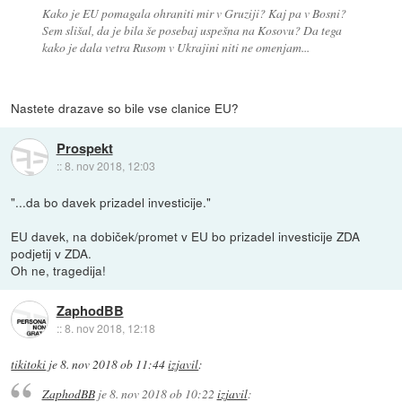
Kako je EU pomagala ohraniti mir v Gruziji? Kaj pa v Bosni?
Sem slišal, da je bila še posebaj uspešna na Kosovu? Da tega
kako je dala vetra Rusom v Ukrajini niti ne omenjam...
Nastete drazave so bile vse clanice EU?
Prospekt
::
8. nov 2018, 12:03
"...da bo davek prizadel investicije."
EU davek, na dobiček/promet v EU bo prizadel investicije ZDA
podjetij v ZDA.
Oh ne, tragedija!
ZaphodBB
::
8. nov 2018, 12:18
tikitoki
je
8. nov 2018 ob 11:44
izjavil
:
ZaphodBB
je
8. nov 2018 ob 10:22
izjavil
: