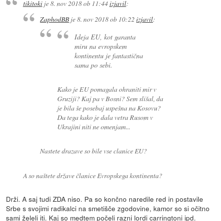
tikitoki
je
8. nov 2018 ob 11:44
izjavil
:
ZaphodBB
je
8. nov 2018 ob 10:22
izjavil
:
Ideja EU, kot garanta
miru na evropskem
kontinentu je fantastična
sama po sebi.
Kako je EU pomagala ohraniti mir v
Gruziji? Kaj pa v Bosni? Sem slišal, da
je bila še posebaj uspešna na Kosovu?
Da tega kako je dala vetra Rusom v
Ukrajini niti ne omenjam...
Nastete drazave so bile vse clanice EU?
A so naštete države članice Evropskega kontinenta?
Drži. A saj tudi ZDA niso. Pa so končno naredile red in postavile
Srbe s svojimi radikalci na smetišče zgodovine, kamor so si očitno
sami želeli iti. Kaj so medtem počeli razni lordi carringtoni ipd.