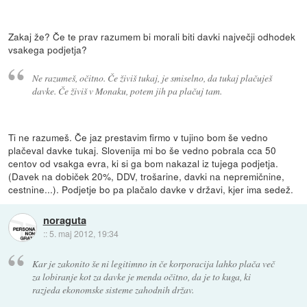
Zakaj že? Če te prav razumem bi morali biti davki največji odhodek
vsakega podjetja?
Ne razumeš, očitno. Če živiš tukaj, je smiselno, da tukaj plačuješ
davke. Če živiš v Monaku, potem jih pa plačuj tam.
Ti ne razumeš. Če jaz prestavim firmo v tujino bom še vedno
plačeval davke tukaj. Slovenija mi bo še vedno pobrala cca 50
centov od vsakga evra, ki si ga bom nakazal iz tujega podjetja.
(Davek na dobiček 20%, DDV, trošarine, davki na nepremičnine,
cestnine...). Podjetje bo pa plačalo davke v državi, kjer ima sedež.
noraguta
::
5. maj 2012, 19:34
Kar je zakonito še ni legitimno in če korporacija lahko plača več
za lobiranje kot za davke je menda očitno, da je to kuga, ki
razjeda ekonomske sisteme zahodnih držav.