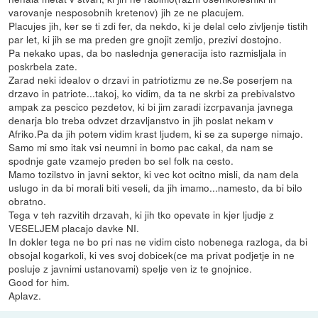
varovanje nesposobnih kretenov) jih ze ne placujem.
Placujes jih, ker se ti zdi fer, da nekdo, ki je delal celo zivljenje tistih
par let, ki jih se ma preden gre gnojit zemljo, prezivi dostojno.
Pa nekako upas, da bo naslednja generacija isto razmisljala in
poskrbela zate.
Zarad neki idealov o drzavi in patriotizmu ze ne.Se poserjem na
drzavo in patriote...takoj, ko vidim, da ta ne skrbi za prebivalstvo
ampak za pescico pezdetov, ki bi jim zaradi izcrpavanja javnega
denarja blo treba odvzet drzavljanstvo in jih poslat nekam v
Afriko.Pa da jih potem vidim krast ljudem, ki se za superge nimajo.
Samo mi smo itak vsi neumni in bomo pac cakal, da nam se
spodnje gate vzamejo preden bo sel folk na cesto.
Mamo tozilstvo in javni sektor, ki vec kot ocitno misli, da nam dela
uslugo in da bi morali biti veseli, da jih imamo...namesto, da bi bilo
obratno.
Tega v teh razvitih drzavah, ki jih tko opevate in kjer ljudje z
VESELJEM placajo davke NI.
In dokler tega ne bo pri nas ne vidim cisto nobenega razloga, da bi
obsojal kogarkoli, ki ves svoj dobicek(ce ma privat podjetje in ne
posluje z javnimi ustanovami) spelje ven iz te gnojnice.
Good for him.
Aplavz.