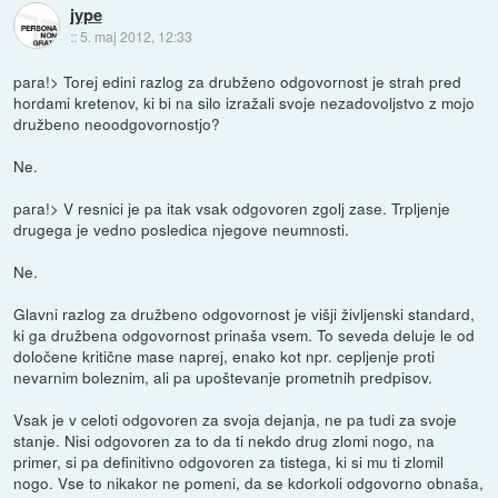
jype
::
5. maj 2012, 12:33
para!> Torej edini razlog za drubženo odgovornost je strah pred
hordami kretenov, ki bi na silo izražali svoje nezadovoljstvo z mojo
družbeno neoodgovornostjo?
Ne.
para!> V resnici je pa itak vsak odgovoren zgolj zase. Trpljenje
drugega je vedno posledica njegove neumnosti.
Ne.
Glavni razlog za družbeno odgovornost je višji življenski standard,
ki ga družbena odgovornost prinaša vsem. To seveda deluje le od
določene kritične mase naprej, enako kot npr. cepljenje proti
nevarnim boleznim, ali pa upoštevanje prometnih predpisov.
Vsak je v celoti odgovoren za svoja dejanja, ne pa tudi za svoje
stanje. Nisi odgovoren za to da ti nekdo drug zlomi nogo, na
primer, si pa definitivno odgovoren za tistega, ki si mu ti zlomil
nogo. Vse to nikakor ne pomeni, da se kdorkoli odgovorno obnaša,