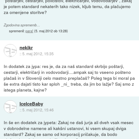
"poštarjev, cestarjev, policistov, električarjev, vodovodarjev", zakaj
je potem standard nekaterih tako nizek, kljub temu, da plačujemo
za omenjene storitve?
Zgodovina sprememb…
spremenil:
para!
(
5. maj 2012 ob 13:28
)
nekikr
::
5. maj 2012, 15:35
In dodatek za jypa: res je, da za naš standard skrbijo poštarji,
cestarji, električarji in vodovodarji....ampak saj to vseeno pošteno
plačaš in v Sloveniji celo mastno preplačaš? Poleg tega bi moral pa
še extra dajati tisto kar sploh _ni_ treba, da jim bo lažje? Saj smo z
istega planeta, kajne?
IceIceBaby
::
5. maj 2012, 15:46
In še en dodatek za jypeta: Zakaj ne daš jurja ali dveh vsak mesec
v dobrodelne namene ali kakšni ustanovi, ki vsem skupaj dviga
standard? Zakaj se samo od korporacij pričakuje, da bodo