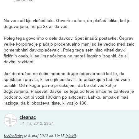
Ne vem od kje vlečeš tole. Govorim o tem, da plačaš toliko, kot je
dogovorjeno, ne pa 2x ali 3x več.
Poleg tega govorimo o delu davkov. Spet imaš 2 postavke. Čeprav
velike korporacije plačajo procentualno manj so še vedno med zelo
pomembnimi davkoplačevalci. Poleg tega sem niso všteti davki
fizičnih oseb, ki se jim načeloma ne moreš legalno izogniti, če si
davčni rezident.
Jaz do družbe ne čutim nobene druge odgovornosti kot te, da
spoštujem pravila, ki smo jih postavili. To pričakujem tudi od vseh
ostalih. Od nikogar pa ne pričakujem, da bo dal več kot je
dogovorjeno. Plačevati davke, če tega od tebe nihče ne zahteva je
podobno, kot bi vozil 100kmh po avtocesti. Lahko, ampak nimaš
razloga, da bi obtoževal tiste, ki vozijo 130.
cleanac
::
4. maj 2012, 23:24
IceIceBaby
je
4. maj 2012 ob 19:15
izjavil
: