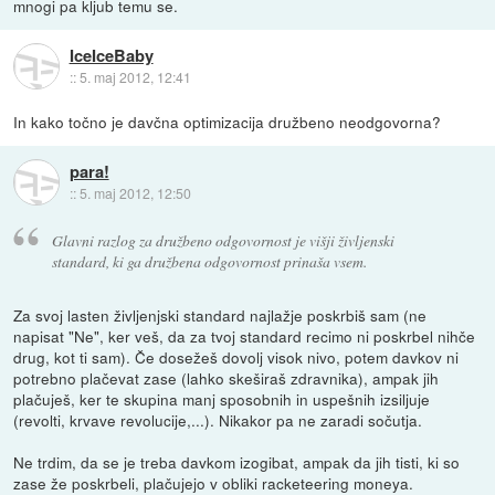
mnogi pa kljub temu se.
IceIceBaby
::
5. maj 2012, 12:41
In kako točno je davčna optimizacija družbeno neodgovorna?
para!
::
5. maj 2012, 12:50
Glavni razlog za družbeno odgovornost je višji življenski
standard, ki ga družbena odgovornost prinaša vsem.
Za svoj lasten življenjski standard najlažje poskrbiš sam (ne
napisat "Ne", ker veš, da za tvoj standard recimo ni poskrbel nihče
drug, kot ti sam). Če dosežeš dovolj visok nivo, potem davkov ni
potrebno plačevat zase (lahko skeširaš zdravnika), ampak jih
plačuješ, ker te skupina manj sposobnih in uspešnih izsiljuje
(revolti, krvave revolucije,...). Nikakor pa ne zaradi sočutja.
Ne trdim, da se je treba davkom izogibat, ampak da jih tisti, ki so
zase že poskrbeli, plačujejo v obliki racketeering moneya.