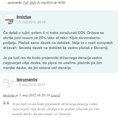
spremenilo:
PaX_MaN
(
5. maj 2012 ob 19:52
)
Invictus
::
5. maj 2012, 20:19
Če delaš v tujini, potem ti ni treba zaračunati DDV. Država se
obriše pod nosom za 20% tako ali tako. Kljub slovenskemu
podjetju. Plačaš samo davek na dobiček. Velja to v vseh evropskih
državah. Seveda davek na dobiček še vedno plačaš v Sloveniji.
Je pa tudi res da bodo prejemniki državnega denarja vedno
zagovarjali višje davke, da pipca ne usahne, plačniki pa čim
manjše davke, da jim ostane več denarja.
Iatromantis
::
5. maj 2012, 20:31
Invictus
je
5. maj 2012 ob 20:19
izjavil
:
Je pa tudi res da bodo prejemniki državnega denarja vedno
zagovarjali višje davke, da pipca ne usahne, plačniki pa čim
manjše davke, da jim ostane več denarja.