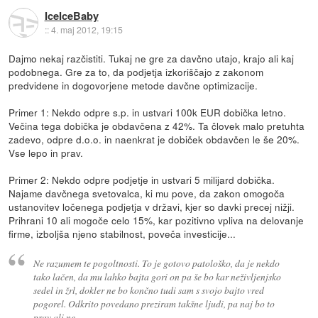
IceIceBaby
::
4. maj 2012, 19:15
Dajmo nekaj razčistiti. Tukaj ne gre za davčno utajo, krajo ali kaj
podobnega. Gre za to, da podjetja izkoriščajo z zakonom
predvidene in dogovorjene metode davčne optimizacije.
Primer 1: Nekdo odpre s.p. in ustvari 100k EUR dobička letno.
Večina tega dobička je obdavčena z 42%. Ta človek malo pretuhta
zadevo, odpre d.o.o. in naenkrat je dobiček obdavčen le še 20%.
Vse lepo in prav.
Primer 2: Nekdo odpre podjetje in ustvari 5 milijard dobička.
Najame davčnega svetovalca, ki mu pove, da zakon omogoča
ustanovitev ločenega podjetja v državi, kjer so davki precej nižji.
Prihrani 10 ali mogoče celo 15%, kar pozitivno vpliva na delovanje
firme, izboljša njeno stabilnost, poveča investicije...
Ne razumem te pogoltnosti. To je gotovo patološko, da je nekdo
tako lačen, da mu lahko bajta gori on pa še bo kar neživljenjsko
sedel in žrl, dokler ne bo končno tudi sam s svojo bajto vred
pogorel. Odkrito povedano preziram takšne ljudi, pa naj bo to
prav ali ne.