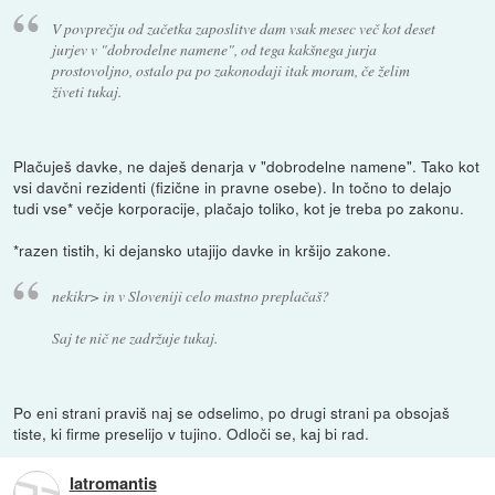
V povprečju od začetka zaposlitve dam vsak mesec več kot deset
jurjev v "dobrodelne namene", od tega kakšnega jurja
prostovoljno, ostalo pa po zakonodaji itak moram, če želim
živeti tukaj.
Plačuješ davke, ne daješ denarja v "dobrodelne namene". Tako kot
vsi davčni rezidenti (fizične in pravne osebe). In točno to delajo
tudi vse* večje korporacije, plačajo toliko, kot je treba po zakonu.
*razen tistih, ki dejansko utajijo davke in kršijo zakone.
nekikr> in v Sloveniji celo mastno preplačaš?
Saj te nič ne zadržuje tukaj.
Po eni strani praviš naj se odselimo, po drugi strani pa obsojaš
tiste, ki firme preselijo v tujino. Odloči se, kaj bi rad.
Iatromantis