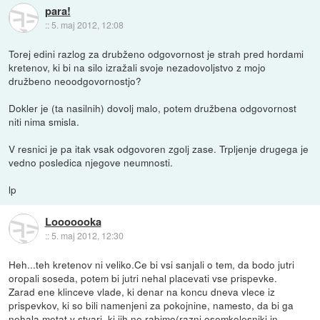
para!
::
5. maj 2012, 12:08
Torej edini razlog za drubženo odgovornost je strah pred hordami
kretenov, ki bi na silo izražali svoje nezadovoljstvo z mojo
družbeno neoodgovornostjo?
Dokler je (ta nasilnih) dovolj malo, potem družbena odgovornost
niti nima smisla.
V resnici je pa itak vsak odgovoren zgolj zase. Trpljenje drugega je
vedno posledica njegove neumnosti.
lp
Looooooka
::
5. maj 2012, 12:30
Heh...teh kretenov ni veliko.Ce bi vsi sanjali o tem, da bodo jutri
oropali soseda, potem bi jutri nehal placevati vse prispevke.
Zarad ene klinceve vlade, ki denar na koncu dneva vlece iz
prispevkov, ki so bili namenjeni za pokojnine, namesto, da bi ga
nehala metat v stvari, ki jih ne rabimo(razni osemkolesniki in