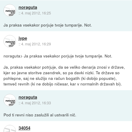
noraguta
::
4. maj 2012, 16:25
Ja praksa vsekakor porjuje tvoje tumparije. Not.
jype
::
4. maj 2012, 16:29
noraguta> Ja praksa vsekakor porjuje tvoje tumparije. Not.
Ja, praksa vsekakor potrjuje, da se veliko denarja znosi v države,
kjer so javne storitve zaendrek, so pa davki nizki. Te države so
pohlepne, saj ne služijo na račun bogatih (ki dobijo popuste),
temveč revnih (ki ne dobijo ničesar, kar v normalnih državah bi).
noraguta
::
4. maj 2012, 16:33
Pod ti revni niso zaslužili al ustvarili nič.
34054