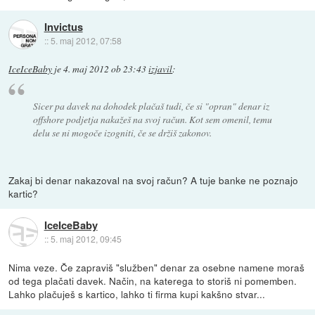
Invictus
::
5. maj 2012, 07:58
IceIceBaby
je
4. maj 2012 ob 23:43
izjavil
:
Sicer pa davek na dohodek plačaš tudi, če si "opran" denar iz
offshore podjetja nakažeš na svoj račun. Kot sem omenil, temu
delu se ni mogoče izogniti, če se držiš zakonov.
Zakaj bi denar nakazoval na svoj račun? A tuje banke ne poznajo
kartic?
IceIceBaby
::
5. maj 2012, 09:45
Nima veze. Če zapraviš "služben" denar za osebne namene moraš
od tega plačati davek. Način, na katerega to storiš ni pomemben.
Lahko plačuješ s kartico, lahko ti firma kupi kakšno stvar...