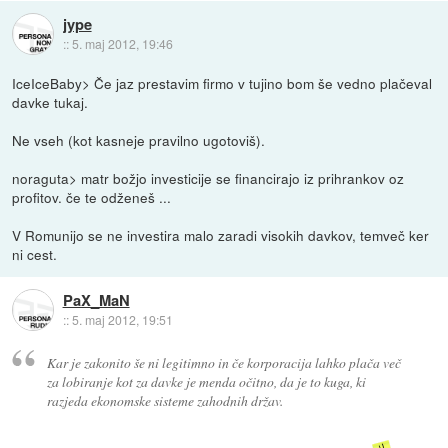
jype
::
5. maj 2012, 19:46
IceIceBaby> Če jaz prestavim firmo v tujino bom še vedno plačeval
davke tukaj.
Ne vseh (kot kasneje pravilno ugotoviš).
noraguta> matr božjo investicije se financirajo iz prihrankov oz
profitov. če te odženeš ...
V Romunijo se ne investira malo zaradi visokih davkov, temveč ker
ni cest.
PaX_MaN
::
5. maj 2012, 19:51
Kar je zakonito še ni legitimno in če korporacija lahko plača več
za lobiranje kot za davke je menda očitno, da je to kuga, ki
razjeda ekonomske sisteme zahodnih držav.