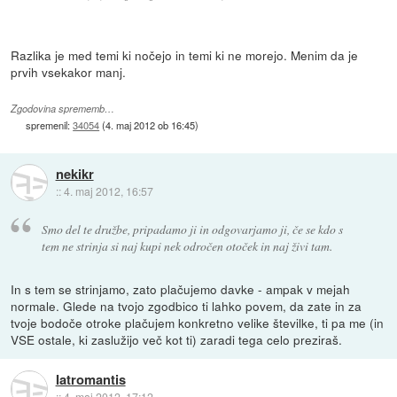
Razlika je med temi ki nočejo in temi ki ne morejo. Menim da je
prvih vsekakor manj.
Zgodovina sprememb…
spremenil:
34054
(
4. maj 2012 ob 16:45
)
nekikr
::
4. maj 2012, 16:57
Smo del te družbe, pripadamo ji in odgovarjamo ji, če se kdo s
tem ne strinja si naj kupi nek odročen otoček in naj živi tam.
In s tem se strinjamo, zato plačujemo davke - ampak v mejah
normale. Glede na tvojo zgodbico ti lahko povem, da zate in za
tvoje bodoče otroke plačujem konkretno velike številke, ti pa me (in
VSE ostale, ki zaslužijo več kot ti) zaradi tega celo preziraš.
Iatromantis
::
4. maj 2012, 17:12