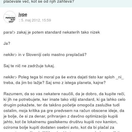
plačevale več, kot se od njih zahteva?
jype
::
5. maj 2012, 15:59
para!> zakaj je potem standard nekaterih tako nizek
Ja?
nekikr> in v Sloveniji celo mastno preplačaš?
Saj te nič ne zadržuje tukaj.
nekikr> Poleg tega bi moral pa še extra dajati tisto kar sploh _ni_
treba, da jim bo lažje? Saj smo z istega planeta, kajne?
Razumem, da so vas nekatere naučili, da je dobro, da kupite reči,
ki jih ne potrebujete, ker imate tako višji standard, ki ga lahko celo
drugim pokažete, ter da takšno početje omogoča zaslužke tudi
ostalim, moja kritika pa gre predvsem na račun obscene ideje, da
je bolje, če si za denar, prihranjen z davčno optimizacijo kupiš
jahto, kot če lokalnemu gasilskemu društvu kupiš nov kamion,
oziroma bolje kupiti dodaten osebni avto, kot da bi plačal za