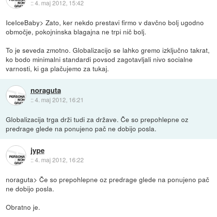
::
4. maj 2012, 15:42
IceIceBaby> Zato, ker nekdo prestavi firmo v davčno bolj ugodno
območje, pokojninska blagajna ne trpi nič bolj.
To je seveda zmotno. Globalizacijo se lahko gremo izključno takrat,
ko bodo minimalni standardi povsod zagotavljali nivo socialne
varnosti, ki ga plačujemo za tukaj.
noraguta
::
4. maj 2012, 16:21
Globalizacija trga drži tudi za države. Če so prepohlepne oz
predrage glede na ponujeno pač ne dobijo posla.
jype
::
4. maj 2012, 16:22
noraguta> Če so prepohlepne oz predrage glede na ponujeno pač
ne dobijo posla.
Obratno je.