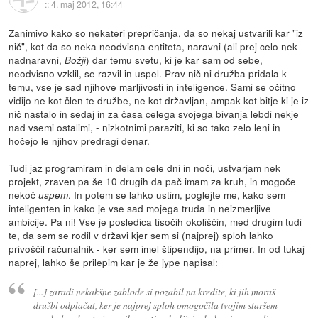
::
4. maj 2012, 16:44
Zanimivo kako so nekateri prepričanja, da so nekaj ustvarili kar "iz
nič", kot da so neka neodvisna entiteta, naravni (ali prej celo nek
nadnaravni,
) dar temu svetu, ki je kar sam od sebe,
Božji
neodvisno vzklil, se razvil in uspel. Prav nič ni družba pridala k
temu, vse je sad njihove marljivosti in inteligence. Sami se očitno
vidijo ne kot člen te družbe, ne kot državljan, ampak kot bitje ki je iz
nič nastalo in sedaj in za časa celega svojega bivanja lebdi nekje
nad vsemi ostalimi, - nizkotnimi paraziti, ki so tako zelo leni in
hočejo le njihov predragi denar.
Tudi jaz programiram in delam cele dni in noči, ustvarjam nek
projekt, zraven pa še 10 drugih da pač imam za kruh, in mogoče
nekoč
. In potem se lahko ustim, poglejte me, kako sem
uspem
inteligenten in kako je vse sad mojega truda in neizmerljive
ambicije. Pa ni! Vse je posledica tisočih okoliščin, med drugim tudi
te, da sem se rodil v državi kjer sem si (najprej) sploh lahko
privoščil računalnik - ker sem imel štipendijo, na primer. In od tukaj
naprej, lahko še prilepim kar je že jype napisal:
[...] zaradi nekakšne zablode si pozabil na kredite, ki jih moraš
družbi odplačat, ker je najprej sploh omogočila tvojim staršem