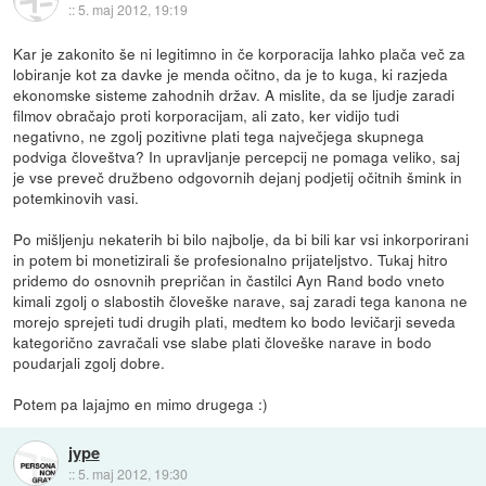
::
5. maj 2012, 19:19
Kar je zakonito še ni legitimno in če korporacija lahko plača več za
lobiranje kot za davke je menda očitno, da je to kuga, ki razjeda
ekonomske sisteme zahodnih držav. A mislite, da se ljudje zaradi
filmov obračajo proti korporacijam, ali zato, ker vidijo tudi
negativno, ne zgolj pozitivne plati tega največjega skupnega
podviga človeštva? In upravljanje percepcij ne pomaga veliko, saj
je vse preveč družbeno odgovornih dejanj podjetij očitnih šmink in
potemkinovih vasi.
Po mišljenju nekaterih bi bilo najbolje, da bi bili kar vsi inkorporirani
in potem bi monetizirali še profesionalno prijateljstvo. Tukaj hitro
pridemo do osnovnih prepričan in častilci Ayn Rand bodo vneto
kimali zgolj o slabostih človeške narave, saj zaradi tega kanona ne
morejo sprejeti tudi drugih plati, medtem ko bodo levičarji seveda
kategorično zavračali vse slabe plati človeške narave in bodo
poudarjali zgolj dobre.
Potem pa lajajmo en mimo drugega :)
jype
::
5. maj 2012, 19:30