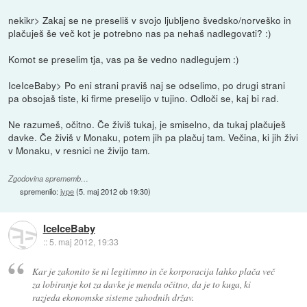
nekikr> Zakaj se ne preseliš v svojo ljubljeno švedsko/norveško in
plačuješ še več kot je potrebno nas pa nehaš nadlegovati? :)
Komot se preselim tja, vas pa še vedno nadlegujem :)
IceIceBaby> Po eni strani praviš naj se odselimo, po drugi strani
pa obsojaš tiste, ki firme preselijo v tujino. Odloči se, kaj bi rad.
Ne razumeš, očitno. Če živiš tukaj, je smiselno, da tukaj plačuješ
davke. Če živiš v Monaku, potem jih pa plačuj tam. Večina, ki jih živi
v Monaku, v resnici ne živijo tam.
Zgodovina sprememb…
spremenilo:
jype
(
5. maj 2012 ob 19:30
)
IceIceBaby
::
5. maj 2012, 19:33
Kar je zakonito še ni legitimno in če korporacija lahko plača več
za lobiranje kot za davke je menda očitno, da je to kuga, ki
razjeda ekonomske sisteme zahodnih držav.