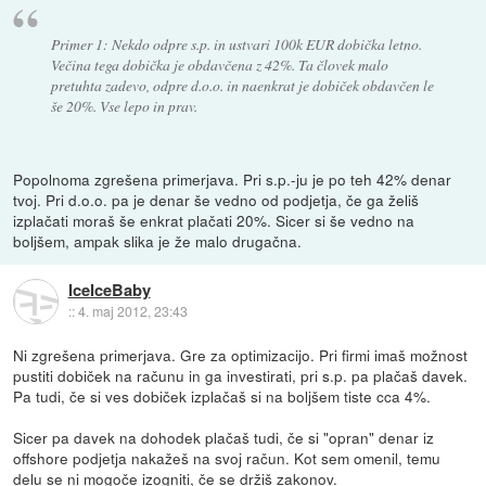
Primer 1: Nekdo odpre s.p. in ustvari 100k EUR dobička letno.
Večina tega dobička je obdavčena z 42%. Ta človek malo
pretuhta zadevo, odpre d.o.o. in naenkrat je dobiček obdavčen le
še 20%. Vse lepo in prav.
Popolnoma zgrešena primerjava. Pri s.p.-ju je po teh 42% denar
tvoj. Pri d.o.o. pa je denar še vedno od podjetja, če ga želiš
izplačati moraš še enkrat plačati 20%. Sicer si še vedno na
boljšem, ampak slika je že malo drugačna.
IceIceBaby
::
4. maj 2012, 23:43
Ni zgrešena primerjava. Gre za optimizacijo. Pri firmi imaš možnost
pustiti dobiček na računu in ga investirati, pri s.p. pa plačaš davek.
Pa tudi, če si ves dobiček izplačaš si na boljšem tiste cca 4%.
Sicer pa davek na dohodek plačaš tudi, če si "opran" denar iz
offshore podjetja nakažeš na svoj račun. Kot sem omenil, temu
delu se ni mogoče izogniti, če se držiš zakonov.