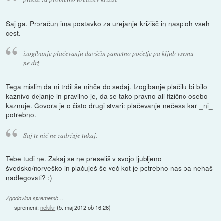
Saj ga. Proračun ima postavko za urejanje križišč in nasploh vseh
cest.
izogibanje plačevanju davščin pametno početje pa kljub vsemu
ne drž
Tega mislim da ni trdil še nihče do sedaj. Izogibanje plačilu bi bilo
kaznivo dejanje in pravilno je, da se tako pravno ali fizično osebo
kaznuje. Govora je o čisto drugi stvari: plačevanje nečesa kar _ni_
potrebno.
Saj te nič ne zadržuje tukaj.
Tebe tudi ne. Zakaj se ne preseliš v svojo ljubljeno
švedsko/norveško in plačuješ še več kot je potrebno nas pa nehaš
nadlegovati? :)
Zgodovina sprememb…
spremenil:
nekikr
(
5. maj 2012 ob 16:26
)