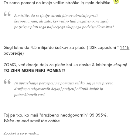
To samo pomeni da imajo velike stroške in malo dobička.
A mislite, da se ljudje zaradi filmov obračajo proti
korporacijam, ali zato, ker vidijo tudi negativno, ne zgolj
pozitivne plati tega največjega skupnega podviga človeštva?
Gugl letno da 4.5 milijarde šuškov za plače ( 33k zaposleni *
141k
povprečje
)
ZOMG, več dnarja dajo za plače kot za davke & lobiranje
!
skupaj
!
TO ZIHR MORE NEKI POMENT
In upravljanje percepcij ne pomaga veliko, saj je vse preveč
družbeno odgovornih dejanj podjetij očitnih šmink in
potemkinovih vasi.
Toj pa tko, ko maš "družbeno neodgovornih" 99,995%.
.
Wake up and smell the coffee
Zgodovina sprememb…