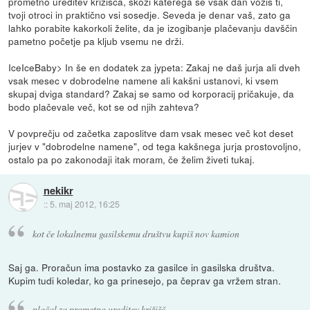
prometno ureditev križišča, skozi katerega se vsak dan voziš ti,
tvoji otroci in praktično vsi sosedje. Seveda je denar vaš, zato ga
lahko porabite kakorkoli želite, da je izogibanje plačevanju davščin
pametno početje pa kljub vsemu ne drži.
IceIceBaby> In še en dodatek za jypeta: Zakaj ne daš jurja ali dveh
vsak mesec v dobrodelne namene ali kakšni ustanovi, ki vsem
skupaj dviga standard? Zakaj se samo od korporacij pričakuje, da
bodo plačevale več, kot se od njih zahteva?
V povprečju od začetka zaposlitve dam vsak mesec več kot deset
jurjev v "dobrodelne namene", od tega kakšnega jurja prostovoljno,
ostalo pa po zakonodaji itak moram, če želim živeti tukaj.
nekikr
::
5. maj 2012, 16:25
kot če lokalnemu gasilskemu društvu kupiš nov kamion
Saj ga. Proračun ima postavko za gasilce in gasilska društva.
Kupim tudi koledar, ko ga prinesejo, pa čeprav ga vržem stran.
plačal za prometno ureditev križišč