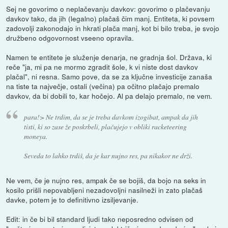
Sej ne govorimo o neplačevanju davkov: govorimo o plačevanju
davkov tako, da jih (legalno) plačaš čim manj. Entiteta, ki povsem
zadovolji zakonodajo in hkrati plača manj, kot bi bilo treba, je svojo
družbeno odgovornost vseeno opravila.
Namen te entitete je služenje denarja, ne gradnja šol. Država, ki
reče "ja, mi pa ne mormo zgradit šole, k vi niste dost davkov
plačal", ni resna. Samo pove, da se za ključne investicije zanaša
na tiste ta največje, ostali (večina) pa očitno plačajo premalo
davkov, da bi dobili to, kar hočejo. Al pa delajo premalo, ne vem.
para!> Ne trdim, da se je treba davkom izogibat, ampak da jih
tisti, ki so zase že poskrbeli, plačujejo v obliki racketeering
moneya.
Seveda to lahko trdiš, da je kar nujno res, pa nikakor ne drži.
Ne vem, če je nujno res, ampak če se bojiš, da bojo na seks in
kosilo prišli nepovabljeni nezadovoljni nasilneži in zato plačaš
davke, potem je to definitivno izsiljevanje.
Edit: in če bi bil standard ljudi tako neposredno odvisen od