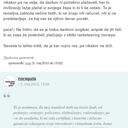
nikakor pa ne velja, da davkov ni potrebno plačevati, ker bi
civilizacijo lažje plačal iz svojega žepa in bi ti še ostalo. To je
temeljna zabloda večine tistih, ki ne znajo niti računat, niti si ne
predstavljajo, za kaj vse se njihov denar porabi.
para!> Ne trdim, da se je treba davkom izogibat, ampak da jih tisti,
ki so zase že poskrbeli, plačujejo v obliki racketeering moneya.
Seveda to lahko trdiš, da je kar nujno res, pa nikakor ne drži.
Zgodovina sprememb…
spremenilo:
jype
(
5. maj 2012 ob 13:02
)
noraguta
::
5. maj 2012, 13:06
To je neumnost. Za moj standard skrbi na tisoče ljudi, od
poštarjev, cestarjev, policistov, električarjev, vodovodarjev, pa
vse do uradnika, ki mi izda certifikat, s katerim z državno
garancijo izkazujem svojo istovetnost v virtualnem svetu. Jasno