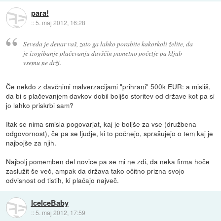
para!
::
5. maj 2012, 16:28
Seveda je denar vaš, zato ga lahko porabite kakorkoli želite, da
je izogibanje plačevanju davščin pametno početje pa kljub
vsemu ne drži.
Če nekdo z davčnimi malverzacijami "prihrani" 500k EUR: a misliš,
da bi s plačevanjem davkov dobil boljšo storitev od države kot pa si
jo lahko priskrbi sam?
Itak se nima smisla pogovarjat, kaj je boljše za vse (družbena
odgovornost), če pa se ljudje, ki to počnejo, sprašujejo o tem kaj je
najbojše za njih.
Najbolj pomemben del novice pa se mi ne zdi, da neka firma hoče
zaslužit še več, ampak da država tako očitno prizna svojo
odvisnost od tistih, ki plačajo največ.
IceIceBaby
::
5. maj 2012, 17:59