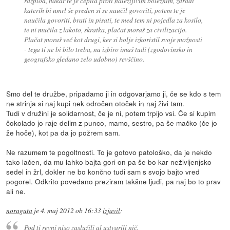
razplod, nakar te je cepila proti nalezljivim boleznim, zaradi
katerih bi umrl še preden si se naučil govoriti, potem te je
naučila govoriti, brati in pisati, te med tem ni pojedla za kosilo,
te ni mučila z lakoto, skratka, plačat moraš za civilizacijo.
Plačat moraš več kot drugi, ker si bolje izkoristil svoje možnosti
- tega ti ne bi bilo treba, na izbiro imaš tudi (zgodovinsko in
geografsko gledano zelo udobno) revščino.
Smo del te družbe, pripadamo ji in odgovarjamo ji, če se kdo s tem
ne strinja si naj kupi nek odročen otoček in naj živi tam.
Tudi v družini je solidarnost, če je ni, potem trpijo vsi. Če si kupim
čokolado jo raje delim z punco, mamo, sestro, pa še mačko (če jo
že hoče), kot pa da jo požrem sam.
Ne razumem te pogoltnosti. To je gotovo patološko, da je nekdo
tako lačen, da mu lahko bajta gori on pa še bo kar neživljenjsko
sedel in žrl, dokler ne bo končno tudi sam s svojo bajto vred
pogorel. Odkrito povedano preziram takšne ljudi, pa naj bo to prav
ali ne.
noraguta
je
4. maj 2012 ob 16:33
izjavil
:
Pod ti revni niso zaslužili al ustvarili nič.