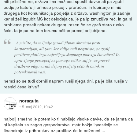
niti približno ne, država ima možnost spustit davke ali pa zgubi
podjetje katero ji prinese precej v proračun. in lobiranje ni nič
drugega kot komunikacija podjetja z državo. washington je zadnje
kar si želi izgubit MS kot delodajalca. je pa ip zmuzljiva reč. in ga ni
problema preselt nekam drugam. razen če se greš staro rusko
šolo. ta je pa na tem forumu očitno precej priljubljena.
. A mislite, da se ljudje zaradi filmov obračajo proti
korporacijam, ali zato, ker vidijo tudi negativno, ne zgolj
pozitivne plati tega največjega skupnega podviga človeštva? In
upravljanje percepcij ne pomaga veliko, saj je vse preveč
družbeno odgovornih dejanj podjetij očitnih šmink in
potemkinovih vasi.
nemci so se tudi obrnili napram rusiji njega dni. pa je bila rusija v
resnici česa kriva?
noraguta
::
5. maj 2012, 19:42
najbolj smešno je potem ko ti nabijejo visoke davke, da se jamra da
ni kapitala za zagon gospodarstva. matr božjo investicije se
financirajo iz prihrankov oz profitov. če te odženeš ...