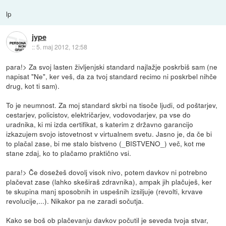
lp
jype
::
5. maj 2012, 12:58
para!> Za svoj lasten življenjski standard najlažje poskrbiš sam (ne
napisat "Ne", ker veš, da za tvoj standard recimo ni poskrbel nihče
drug, kot ti sam).
To je neumnost. Za moj standard skrbi na tisoče ljudi, od poštarjev,
cestarjev, policistov, električarjev, vodovodarjev, pa vse do
uradnika, ki mi izda certifikat, s katerim z državno garancijo
izkazujem svojo istovetnost v virtualnem svetu. Jasno je, da če bi
to plačal zase, bi me stalo bistveno (_BISTVENO_) več, kot me
stane zdaj, ko to plačamo praktično vsi.
para!> Če dosežeš dovolj visok nivo, potem davkov ni potrebno
plačevat zase (lahko skeširaš zdravnika), ampak jih plačuješ, ker
te skupina manj sposobnih in uspešnih izsiljuje (revolti, krvave
revolucije,...). Nikakor pa ne zaradi sočutja.
Kako se boš ob plačevanju davkov počutil je seveda tvoja stvar,