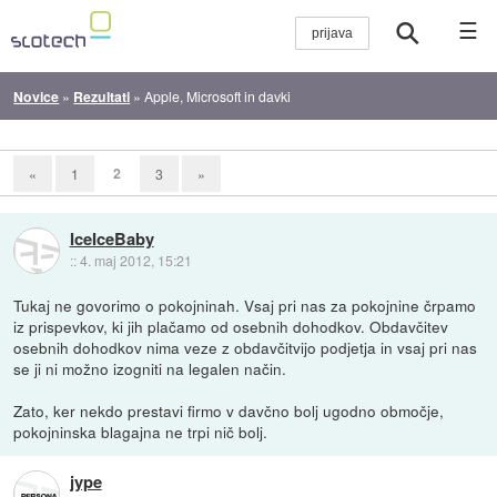
☰
Novice
»
Rezultati
»
Apple, Microsoft in davki
2
«
1
3
»
IceIceBaby
::
4. maj 2012, 15:21
Tukaj ne govorimo o pokojninah. Vsaj pri nas za pokojnine črpamo
iz prispevkov, ki jih plačamo od osebnih dohodkov. Obdavčitev
osebnih dohodkov nima veze z obdavčitvijo podjetja in vsaj pri nas
se ji ni možno izogniti na legalen način.
Zato, ker nekdo prestavi firmo v davčno bolj ugodno območje,
pokojninska blagajna ne trpi nič bolj.
jype