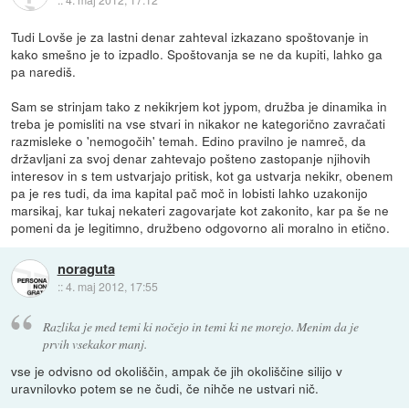
Tudi Lovše je za lastni denar zahteval izkazano spoštovanje in
kako smešno je to izpadlo. Spoštovanja se ne da kupiti, lahko ga
pa narediš.
Sam se strinjam tako z nekikrjem kot jypom, družba je dinamika in
treba je pomisliti na vse stvari in nikakor ne kategorično zavračati
razmisleke o 'nemogočih' temah. Edino pravilno je namreč, da
državljani za svoj denar zahtevajo pošteno zastopanje njihovih
interesov in s tem ustvarjajo pritisk, kot ga ustvarja nekikr, obenem
pa je res tudi, da ima kapital pač moč in lobisti lahko uzakonijo
marsikaj, kar tukaj nekateri zagovarjate kot zakonito, kar pa še ne
pomeni da je legitimno, družbeno odgovorno ali moralno in etično.
noraguta
::
4. maj 2012, 17:55
Razlika je med temi ki nočejo in temi ki ne morejo. Menim da je
prvih vsekakor manj.
vse je odvisno od okoliščin, ampak če jih okoliščine silijo v
uravnilovko potem se ne čudi, če nihče ne ustvari nič.