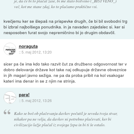
je, da če bi to plačal zase, bi me stalo bistveno (_BISTVENO_)
več, kot me stane zdaj, ko to plačamo praktično vsi.
kvečjemu ker se šlepaš na prispevke drugih, če bi bil svobodni trg
bi izbral najbolšega ponudnika. in ja navaden zajedalec si. ker si
nesposoben furat svojo nepremičnino bi jo drugim obdavčil.
noraguta
::
5. maj 2012, 13:20
sicer pa če ima kdo tako razvit čut za družbeno odgovornost ter v
dobro delovanje države kot take naj odkupuje državne obveznice
in jih magari javno sežiga. ne pa da proba pribit na kol vsakogar
kateri ima denar in se z njim ne strinja.
para!
::
5. maj 2012, 13:26
Kako se boš ob plačevanju davkov počutil je seveda tvoja stvar,
nikakor pa ne velja, da davkov ni potrebno plačevati, ker bi
civilizacijo lažje plačal iz svojega žepa in bi ti še ostalo.