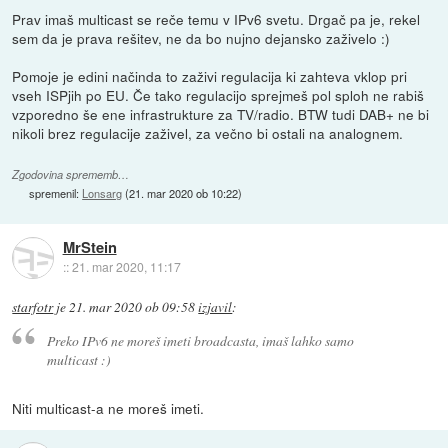
Prav imaš multicast se reče temu v IPv6 svetu. Drgač pa je, rekel
sem da je prava rešitev, ne da bo nujno dejansko zaživelo :)
Pomoje je edini načinda to zaživi regulacija ki zahteva vklop pri
vseh ISPjih po EU. Če tako regulacijo sprejmeš pol sploh ne rabiš
vzporedno še ene infrastrukture za TV/radio. BTW tudi DAB+ ne bi
nikoli brez regulacije zaživel, za večno bi ostali na analognem.
Zgodovina sprememb…
spremenil:
Lonsarg
(
21. mar 2020 ob 10:22
)
MrStein
::
21. mar 2020, 11:17
starfotr
je
21. mar 2020 ob 09:58
izjavil
:
Preko IPv6 ne moreš imeti broadcasta, imaš lahko samo
multicast :)
Niti multicast-a ne moreš imeti.