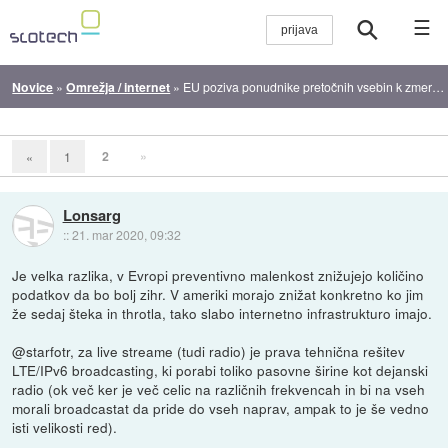
☰
Novice
»
Omrežja / internet
»
EU poziva ponudnike pretočnih vsebin k zmernosti, Netflix bo nižal ločljivost
2
»
«
1
Lonsarg
::
21. mar 2020, 09:32
Je velka razlika, v Evropi preventivno malenkost znižujejo količino
podatkov da bo bolj zihr. V ameriki morajo znižat konkretno ko jim
že sedaj šteka in throtla, tako slabo internetno infrastrukturo imajo.
@starfotr, za live streame (tudi radio) je prava tehnična rešitev
LTE/IPv6 broadcasting, ki porabi toliko pasovne širine kot dejanski
radio (ok več ker je več celic na različnih frekvencah in bi na vseh
morali broadcastat da pride do vseh naprav, ampak to je še vedno
isti velikosti red).