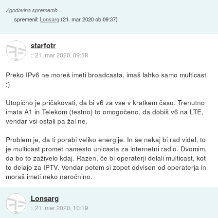
Zgodovina sprememb…
spremenil:
Lonsarg
(
21. mar 2020 ob 09:37
)
starfotr
::
21. mar 2020, 09:58
Preko IPv6 ne moreš imeti broadcasta, imaš lahko samo multicast
:)
Utopično je pričakovati, da bi v6 za vse v kratkem času. Trenutno
imata A1 in Telekom (testno) to omogočeno, da dobiš v6 na LTE,
vendar vsi ostali pa žal ne.
Problem je, da ti porabi veliko energije. In še nekaj bi rad videl, to
je multicast promet namesto unicasta za internetni radio. Dvomim,
da bo to zaživelo kdaj. Razen, če bi operaterji delali multicast, kot
to delajo za IPTV. Vendar potem si zopet odvisen od operaterja in
moraš imeti neko naročnino.
Lonsarg
::
21. mar 2020, 10:19