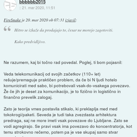
bbbbbb2015
::
21. mar 2020, 11:51
FireSnake
je
20. mar 2020 ob 07:31
izjavil
:
Hitro se izkaže da prodajajo to, česar ne morejo zagotoviti.
Kako predvidljivo.
Ne razumem, kaj bi točno rad povedal. Poglej, ti bom pojasnil:
Veda telekomunikacij od svojih začetkov (110+ let)
rešuje/premaguje praktičen problem, da če bi N ljudi hotelo
komunicirati med sabo, bi potrebovali vsak-do-vsakega povezavo.
Že če jih je deset za komunikacijo, je to fizično in logistično in
finančno prevelik zalogaj.
Zato je teorija vmes postavila stikalo, ki preklaplja med med
tokokrogi/paketi. Seveda je tudi taka zvezdasta arhitektura
predraga, saj ne more imeti vsak povezave do Ljubljane. Zato se
vodi agregirajo. Se pravi vsak ima povezavo do koncentratorja, kot
temu strokovno rečemo, potem pa je vse skupaj samo stvar