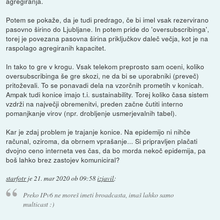
agregiranja.
Potem se pokaže, da je tudi predrago, če bi imel vsak rezervirano
pasovno širino do Ljubljane. In potem pride do 'oversubscribinga',
torej je povezana pasovna širina priključkov daleč večja, kot je na
raspolago agregiranih kapacitet.
In tako to gre v krogu. Vsak telekom preprosto sam oceni, koliko
oversubscribinga še gre skozi, ne da bi se uporabniki (preveč)
pritoževali. To se ponavadi dela na vzorčnih prometih v konicah.
Ampak tudi konice imajo t.i. sustainability. Torej koliko časa sistem
vzdrži na največji obremenitvi, preden začne čutiti interno
pomanjkanje virov (npr. drobljenje usmerjevalnih tabel).
Kar je zdaj problem je trajanje konice. Na epidemijo ni nihče
računal, oziroma, da obrnem vprašanje... Si pripravljen plačati
dvojno ceno interneta ves čas, da bo morda nekoč epidemija, pa
boš lahko brez zastojev komuniciral?
starfotr
je
21. mar 2020 ob 09:58
izjavil
:
Preko IPv6 ne moreš imeti broadcasta, imaš lahko samo
multicast :)