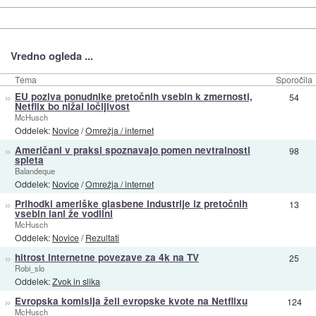
Vredno ogleda ...
Tema
Sporočila
»
EU poziva ponudnike pretočnih vsebin k zmernosti,
54
Netflix bo nižal ločljivost
McHusch
Oddelek:
Novice
/
Omrežja / internet
»
Američani v praksi spoznavajo pomen nevtralnosti
98
spleta
Balandeque
Oddelek:
Novice
/
Omrežja / internet
»
Prihodki ameriške glasbene industrije iz pretočnih
13
vsebin lani že vodilni
McHusch
Oddelek:
Novice
/
Rezultati
»
hitrost internetne povezave za 4k na TV
25
Robi_slo
Oddelek:
Zvok in slika
»
Evropska komisija želi evropske kvote na Netflixu
124
McHusch