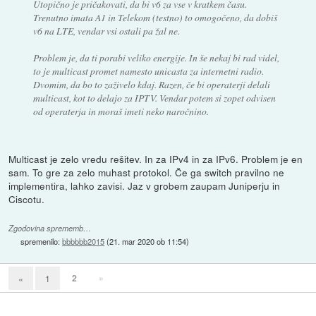
Utopično je pričakovati, da bi v6 za vse v kratkem času.
Trenutno imata A1 in Telekom (testno) to omogočeno, da dobiš
v6 na LTE, vendar vsi ostali pa žal ne.
Problem je, da ti porabi veliko energije. In še nekaj bi rad videl,
to je multicast promet namesto unicasta za internetni radio.
Dvomim, da bo to zaživelo kdaj. Razen, če bi operaterji delali
multicast, kot to delajo za IPTV. Vendar potem si zopet odvisen
od operaterja in moraš imeti neko naročnino.
Multicast je zelo vredu rešitev. In za IPv4 in za IPv6. Problem je en
sam. To gre za zelo muhast protokol. Če ga switch pravilno ne
implementira, lahko zavisi. Jaz v grobem zaupam Juniperju in
Ciscotu.
Zgodovina sprememb…
spremenilo:
bbbbbb2015
(
21. mar 2020 ob 11:54
)
2
»
«
1