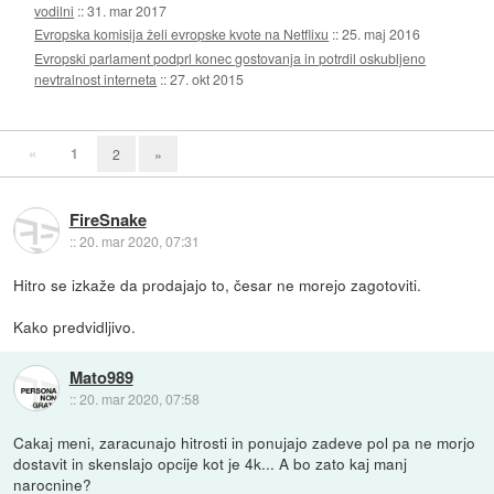
vodilni
::
31. mar 2017
Evropska komisija želi evropske kvote na Netflixu
::
25. maj 2016
Evropski parlament podprl konec gostovanja in potrdil oskubljeno
nevtralnost interneta
::
27. okt 2015
«
1
2
»
FireSnake
::
20. mar 2020, 07:31
Hitro se izkaže da prodajajo to, česar ne morejo zagotoviti.
Kako predvidljivo.
Mato989
::
20. mar 2020, 07:58
Cakaj meni, zaracunajo hitrosti in ponujajo zadeve pol pa ne morjo
dostavit in skenslajo opcije kot je 4k... A bo zato kaj manj
narocnine?