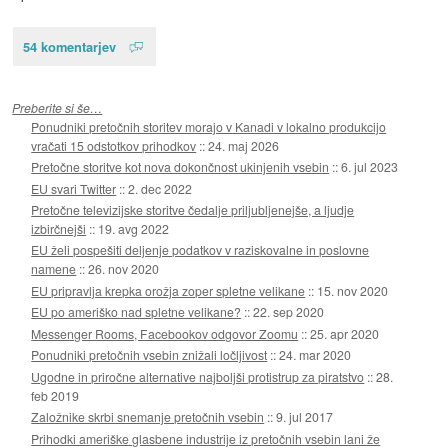
54 komentarjev
Preberite si še…
Ponudniki pretočnih storitev morajo v Kanadi v lokalno produkcijo
vračati 15 odstotkov prihodkov
::
24. maj 2026
Pretočne storitve kot nova dokončnost ukinjenih vsebin
::
6. jul 2023
EU svari Twitter
::
2. dec 2022
Pretočne televizijske storitve čedalje priljubljenejše, a ljudje
izbirčnejši
::
19. avg 2022
EU želi pospešiti deljenje podatkov v raziskovalne in poslovne
namene
::
26. nov 2020
EU pripravlja krepka orožja zoper spletne velikane
::
15. nov 2020
EU po ameriško nad spletne velikane?
::
22. sep 2020
Messenger Rooms, Facebookov odgovor Zoomu
::
25. apr 2020
Ponudniki pretočnih vsebin znižali ločljivost
::
24. mar 2020
Ugodne in priročne alternative najboljši protistrup za piratstvo
::
28.
feb 2019
Založnike skrbi snemanje pretočnih vsebin
::
9. jul 2017
Prihodki ameriške glasbene industrije iz pretočnih vsebin lani že