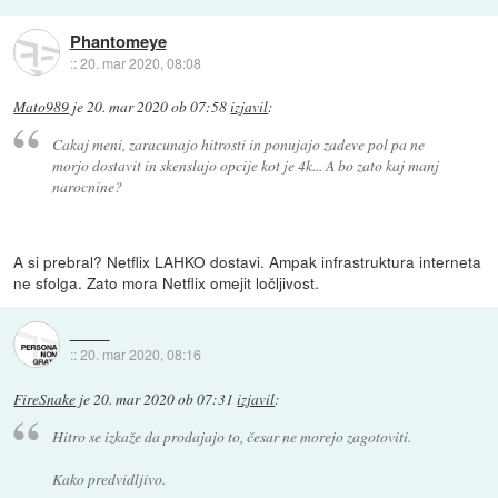
Phantomeye
::
20. mar 2020, 08:08
Mato989
je
20. mar 2020 ob 07:58
izjavil
:
Cakaj meni, zaracunajo hitrosti in ponujajo zadeve pol pa ne
morjo dostavit in skenslajo opcije kot je 4k... A bo zato kaj manj
narocnine?
A si prebral? Netflix LAHKO dostavi. Ampak infrastruktura interneta
ne sfolga. Zato mora Netflix omejit ločljivost.
::
20. mar 2020, 08:16
FireSnake
je
20. mar 2020 ob 07:31
izjavil
:
Hitro se izkaže da prodajajo to, česar ne morejo zagotoviti.
Kako predvidljivo.