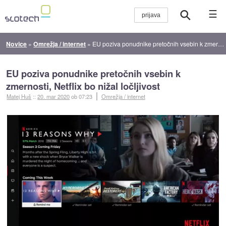
☰
Novice
»
Omrežja / internet
»
EU poziva ponudnike pretočnih vsebin k zmernosti, Netflix bo nižal ločljivost
EU poziva ponudnike pretočnih vsebin k
zmernosti, Netflix bo nižal ločljivost
Matej Huš
::
20. mar 2020
ob 07:23
Omrežja / internet