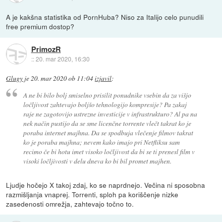
A je kakšna statistika od PornHuba? Niso za Italijo celo punudili
free premium dostop?
PrimozR
::
20. mar 2020, 16:30
Glugy
je
20. mar 2020 ob 11:04
izjavil
:
A ne bi bilo bolj smiselno prisilit ponudnike vsebin da za višjo
ločljivost zahtevajo boljšo tehnologijo kompresije? Pa zakaj
raje ne zagotovijo ustrezne investicije v infrastrukturo? Al pa na
nek način pustijo da se sme licenčne torrente vlečt takrat ko je
poraba internet majhna. Da se spodbuja vlečenje filmov takrat
ko je poraba majhna; nevem kako imajo pri Netfliksu sam
recimo če bi hotu imet visoko ločljivost da bi se ti prenesl film v
visoki ločljivosti v delu dneva ko bi bil promet majhen.
Ljudje hočejo X takoj zdaj, ko se naprdnejo. Večina ni sposobna
razmišljanja vnaprej. Torrenti, sploh pa koriščenje nizke
zasedenosti omrežja, zahtevajo točno to.