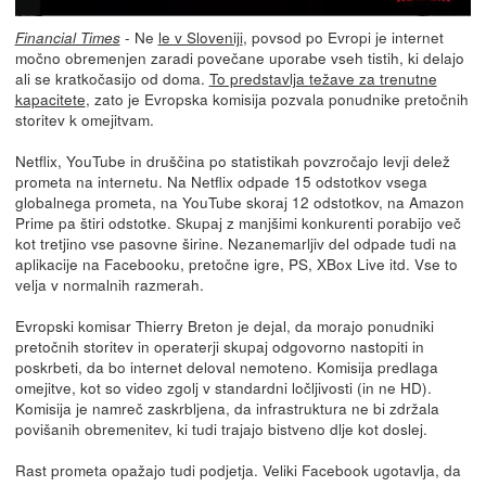
- Ne
le v Sloveniji
, povsod po Evropi je internet
Financial Times
močno obremenjen zaradi povečane uporabe vseh tistih, ki delajo
ali se kratkočasijo od doma.
To predstavlja težave za trenutne
kapacitete
, zato je Evropska komisija pozvala ponudnike pretočnih
storitev k omejitvam.
Netflix, YouTube in druščina po statistikah povzročajo levji delež
prometa na internetu. Na Netflix odpade 15 odstotkov vsega
globalnega prometa, na YouTube skoraj 12 odstotkov, na Amazon
Prime pa štiri odstotke. Skupaj z manjšimi konkurenti porabijo več
kot tretjino vse pasovne širine. Nezanemarljiv del odpade tudi na
aplikacije na Facebooku, pretočne igre, PS, XBox Live itd. Vse to
velja v normalnih razmerah.
Evropski komisar Thierry Breton je dejal, da morajo ponudniki
pretočnih storitev in operaterji skupaj odgovorno nastopiti in
poskrbeti, da bo internet deloval nemoteno. Komisija predlaga
omejitve, kot so video zgolj v standardni ločljivosti (in ne HD).
Komisija je namreč zaskrbljena, da infrastruktura ne bi zdržala
povišanih obremenitev, ki tudi trajajo bistveno dlje kot doslej.
Rast prometa opažajo tudi podjetja. Veliki Facebook ugotavlja, da