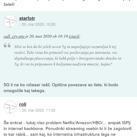
želeli!
starfotr
::
20. mar 2020, 10:28
call_cry-pto
je
20. mar 2020 ob 10:19
izjavil
:
Slisi se kot da bi zeleli uvest 5g in napeljujejo razmisljat k tej
resitvi. Tale virus bo prinesel vec poslovanja po internetu, vec
digitalnega placevanja, ki lahk pelje v brezgotovinsko druzbo in
5g, ki vse to pripomore k boljsemu nadzoru mnozic, kajne?
5G ti ne bo ničesar rešil. Optične povezave so tiste, ki bodo
omogočile kaj takega.
roli
::
20. mar 2020, 11:02
Še enkrat - tukaj niso problem Netflix/Amazon/HBO/... ampak ISPji
in internet backbone. Ponudniki streaming vsebin bi ti že zagotovili
to kar rabiš... sam kaj, ko internetna infrastruktura tega ne