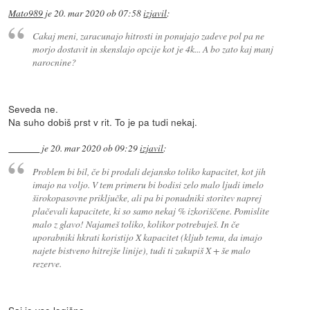
Mato989
je
20. mar 2020 ob 07:58
izjavil
:
Cakaj meni, zaracunajo hitrosti in ponujajo zadeve pol pa ne
morjo dostavit in skenslajo opcije kot je 4k... A bo zato kaj manj
narocnine?
Seveda ne.
Na suho dobiš prst v rit. To je pa tudi nekaj.
je
20. mar 2020 ob 09:29
izjavil
:
Problem bi bil, če bi prodali dejansko toliko kapacitet, kot jih
imajo na voljo. V tem primeru bi bodisi zelo malo ljudi imelo
širokopasovne priključke, ali pa bi ponudniki storitev naprej
plačevali kapacitete, ki so samo nekaj % izkoriščene. Pomislite
malo z glavo! Najameš toliko, kolikor potrebuješ. In če
uporabniki hkrati koristijo X kapacitet (kljub temu, da imajo
najete bistveno hitrejše linije), tudi ti zakupiš X + še malo
rezerve.
Saj je vse logično.