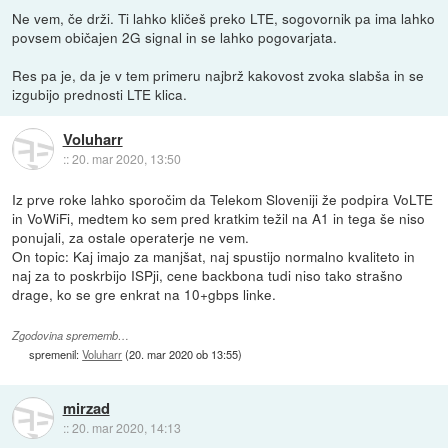
Ne vem, če drži. Ti lahko kličeš preko LTE, sogovornik pa ima lahko
povsem običajen 2G signal in se lahko pogovarjata.
Res pa je, da je v tem primeru najbrž kakovost zvoka slabša in se
izgubijo prednosti LTE klica.
Voluharr
::
20. mar 2020, 13:50
Iz prve roke lahko sporočim da Telekom Sloveniji že podpira VoLTE
in VoWiFi, medtem ko sem pred kratkim težil na A1 in tega še niso
ponujali, za ostale operaterje ne vem.
On topic: Kaj imajo za manjšat, naj spustijo normalno kvaliteto in
naj za to poskrbijo ISPji, cene backbona tudi niso tako strašno
drage, ko se gre enkrat na 10+gbps linke.
Zgodovina sprememb…
spremenil:
Voluharr
(
20. mar 2020 ob 13:55
)
mirzad
::
20. mar 2020, 14:13