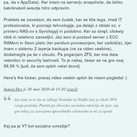
pa, da v AppData). Ker imam na serverju snapshote, da lahko
kakršnakoli sesutja hitro odpravim.
Prekleto se zavedam, da sem čudak, kar se tiče tega. Imaš IT
profesionalce, ki poznajo tehnologije, pa delajo z oblaki oz. v
primeru NAS-ov s Synologyji in podobno. Ker so simpl, clickety
click in relativno zanesljivi. Jaz sem si postavil server z ECC
RAMom in Xeon plato (ter pentium procesorjem, ker zadošča), kjer
imam v sistemu 2 layerja backupa (ne za video vsebine),
dodatnegfa pa še v cloudu. Pa poganjam ZFS, ker ima data
retention in security lastnosti. To je nekaj, česar se ne gre vsaj
99,99 % ljudi, če sem sploh rekel dovolj.
Here's the kicker, precej video vsebin sploh še nisem pogledal :)
Senior Dev
je
20. mar 2020 ob 15:42
izjavil
:
Jaz sem za to da se izklopi Youtube in Netflix kar je okoli 30%
vsega pretoka. Pustiti pa obvezno socialna omrežja in igre, saj
gre tukaj za zasvojene uporabnike s katerimi se ni za igrati.
Kaj pa je YT kot socialno omrežje?