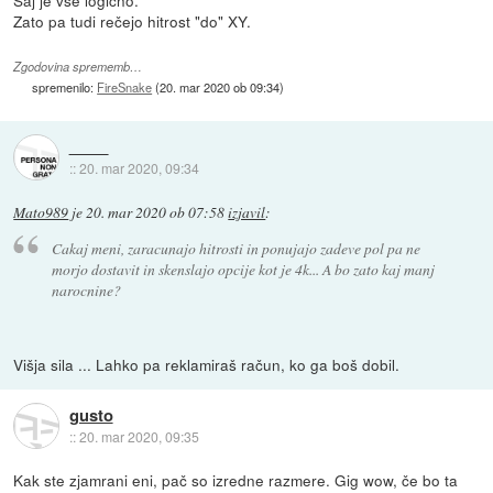
Zato pa tudi rečejo hitrost "do" XY.
Zgodovina sprememb…
spremenilo:
FireSnake
(
20. mar 2020 ob 09:34
)
::
20. mar 2020, 09:34
Mato989
je
20. mar 2020 ob 07:58
izjavil
:
Cakaj meni, zaracunajo hitrosti in ponujajo zadeve pol pa ne
morjo dostavit in skenslajo opcije kot je 4k... A bo zato kaj manj
narocnine?
Višja sila ... Lahko pa reklamiraš račun, ko ga boš dobil.
gusto
::
20. mar 2020, 09:35
Kak ste zjamrani eni, pač so izredne razmere. Gig wow, če bo ta