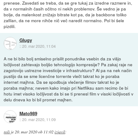
prenese. Zavedati se treba, da se gre tukaj za izredne razmere in,
da v normalnih časih očitno ni nekih problemov. Še vedno je pa
bolje, da malenkost znižajo bitrate kot pa, da je backbone toliko
zafilan, da ne more nihče nič več naredit normalno. Pol bi šele
pizdili.
Glugy
::
20. mar 2020, 11:04
A ne bi bilo bolj smiselno prisilit ponudnike vsebin da za višjo
ločljivost zahtevajo boljšo tehnologijo kompresije? Pa zakaj raje ne
zagotovijo ustrezne investicije v infrastrukturo? Al pa na nek način
pustijo da se sme licenčne torrente vlečt takrat ko je poraba
internet majhna. Da se spodbuja vlečenje filmov takrat ko je
poraba majhna; nevem kako imajo pri Netfliksu sam recimo če bi
hotu imet visoko ločljivost da bi se ti prenesl film v visoki ločljivosti v
delu dneva ko bi bil promet majhen.
Mato989
::
20. mar 2020, 11:09
roli
je
20. mar 2020 ob 11:02
izjavil
: