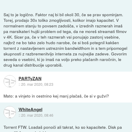
Saj to je logično. Faktor naj bi bil okoli 30, če se prav spominjam.
Torej, prodajo 30x toliko zmogljivosti, kolikor imajo kapacitet. V
normalnem stanju to povsem zadošča, v izrednih razmerah imaš
pa marsikateri hujši problem od tega, da ne moreš streamati filmov
v 4K. Sicer pa, če v teh razmerah vsi ponujajo zastonj vsebine,
najbrž ne bo tako zelo hudo narobe, če si boš potegnil kakšen
torrent z nastavljenem ustreznim bandwidthom in s tem pripomogel
skupnosti z razbremenitvijo interneta za nujnejše zadeve. Govorim
seveda o vsebini, ki jo imaš na voljo preko plačanih naročnin, le
drug kanal distribucije uporabiš.
PARTyZAN
::
20. mar 2020, 08:23
Mato: a vinjeto in cestnino kej manj plačaš, če si v gužvi?
WhiteAngel
::
20. mar 2020, 08:46
Torrent FTW. Loadaš ponoči ali takrat, ko so kapacitete. Disk pa