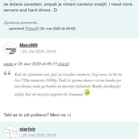
se težave zavedam, ampak je nimam namena omejiti. I need more
servers and hard drives. :D
Zgodovina sprememb…
spremenil:
PrimozR
(
20. mar 2020 ob 09:45
)
Mato989
::
20. mar 2020, 09:46
gusto
je
20. mar 2020 ob 09:35
izjavil
:
Kak ste zjamrani eni, pač so izredne razmere. Gig wow, če bo ta
čas 720p namesto 1080p. Tudi če gremo danes vsi na banko po
naš denar, nam ga banke ne morejo izplačati. Banke prodajajo
nekaj, kar ne morejo zagotoviti, buuuuu!
Tebi se to zdi pošteno? Meni ne =)
starfotr
::
20. mar 2020, 09:55