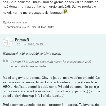
čas 720p namesto 1080p. Tudi če gremo danes vsi na banko po
naš denar, nam ga banke ne morejo izplačati. Banke prodajajo
nekaj, kar ne morejo zagotoviti, buuuuu!
Zgodovina sprememb…
spremenil:
gusto
(
20. mar 2020 ob 09:35
)
PrimozR
::
20. mar 2020, 09:45
WhiteAngel
je
20. mar 2020 ob 08:46
izjavil
:
Torrent FTW. Loadaš ponoči ali takrat, ko so kapacitete. Disk
pa posodiš še sosedu lahko.
Ma ni to glavna prednost. Glavno je, da imaš vsebine pri sebi. Če
se zanašaš na servis, lahko kadarkoli zadeva izgine (Friends je
HBO z Netflixa potegnil k sebi, npr.). Pri sebi pa samo, če policija
potrka na vrata in odnese server (offsite backup je nuja ;) ) oz. če
odletijo diski (backup in/ali offsite backup).
Prejle sem se zavedel, da sem prepper in hoarder. Težava je, da