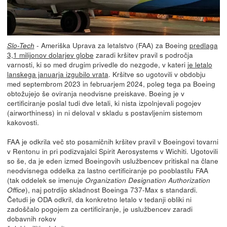
- Ameriška Uprava za letalstvo (FAA) za Boeing
predlaga
Slo-Tech
3,1 milijonov dolarjev globe
zaradi kršitev pravil s področja
varnosti, ki so med drugim privedle do nezgode, v kateri
je letalo
lanskega januarja izgubilo vrata
. Kršitve so ugotovili v obdobju
med septembrom 2023 in februarjem 2024, poleg tega pa Boeing
obtožujejo še oviranja neodvisne preiskave. Boeing je v
certificiranje poslal tudi dve letali, ki nista izpolnjevali pogojev
(airworthiness) in ni deloval v skladu s postavljenim sistemom
kakovosti.
FAA je odkrila več sto posamičnih kršitev pravil v Boeingovi tovarni
v Rentonu in pri podizvajalci Spirit Aerosystems v Wichiti. Ugotovili
so še, da je eden izmed Boeingovih uslužbencev pritiskal na člane
neodvisnega oddelka za lastno certificiranje po pooblastilu FAA
(tak oddelek se imenuje
Organization Designation Authorization
), naj potrdijo skladnost Boeinga 737-Max s standardi.
Office
Četudi je ODA odkril, da konkretno letalo v tedanji obliki ni
zadoščalo pogojem za certificiranje, je uslužbencev zaradi
dobavnih rokov