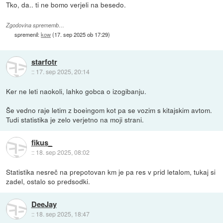
Tko, da.. ti ne bomo verjeli na besedo.
Zgodovina sprememb…
spremenil:
kow
(
17. sep 2025 ob 17:29
)
starfotr
::
17. sep 2025, 20:14
Ker ne leti naokoli, lahko gobca o izogibanju.
Še vedno raje letim z boeingom kot pa se vozim s kitajskim avtom.
Tudi statistika je zelo verjetno na moji strani.
fikus_
::
18. sep 2025, 08:02
Statistika nesreč na prepotovan km je pa res v prid letalom, tukaj si
zadel, ostalo so predsodki.
DeeJay
::
18. sep 2025, 18:47