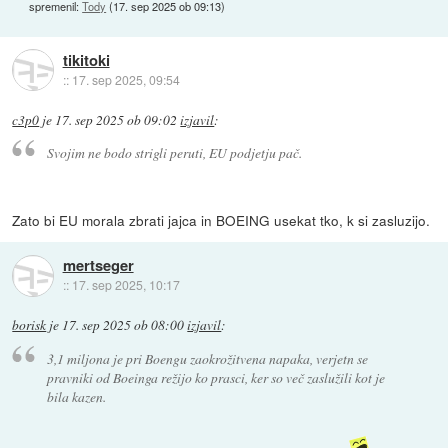
spremenil:
Tody
(
17. sep 2025 ob 09:13
)
tikitoki
::
17. sep 2025, 09:54
c3p0
je
17. sep 2025 ob 09:02
izjavil
:
Svojim ne bodo strigli peruti, EU podjetju pač.
Zato bi EU morala zbrati jajca in BOEING usekat tko, k si zasluzijo.
mertseger
::
17. sep 2025, 10:17
borisk
je
17. sep 2025 ob 08:00
izjavil
:
3,1 miljona je pri Boengu zaokrožitvena napaka, verjetn se
pravniki od Boeinga režijo ko prasci, ker so več zaslužili kot je
bila kazen.