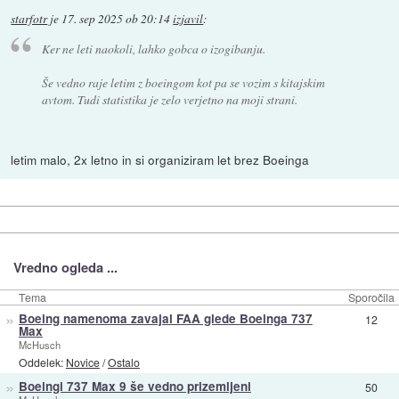
starfotr
je
17. sep 2025 ob 20:14
izjavil
:
Ker ne leti naokoli, lahko gobca o izogibanju.
Še vedno raje letim z boeingom kot pa se vozim s kitajskim
avtom. Tudi statistika je zelo verjetno na moji strani.
letim malo, 2x letno in si organiziram let brez Boeinga
Vredno ogleda ...
Tema
Sporočila
»
Boeing namenoma zavajal FAA glede Boeinga 737
12
Max
McHusch
Oddelek:
Novice
/
Ostalo
»
Boeingi 737 Max 9 še vedno prizemljeni
50