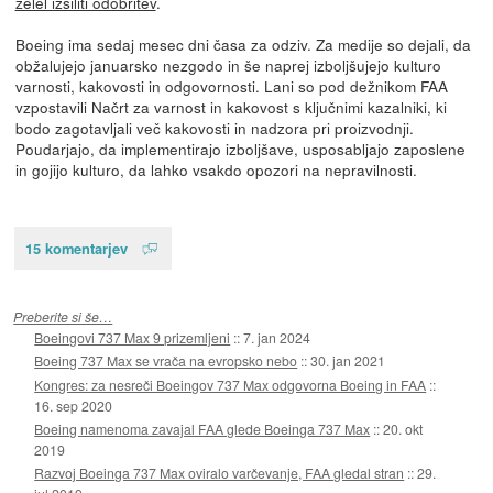
želel izsiliti odobritev
.
Boeing ima sedaj mesec dni časa za odziv. Za medije so dejali, da
obžalujejo januarsko nezgodo in še naprej izboljšujejo kulturo
varnosti, kakovosti in odgovornosti. Lani so pod dežnikom FAA
vzpostavili Načrt za varnost in kakovost s ključnimi kazalniki, ki
bodo zagotavljali več kakovosti in nadzora pri proizvodnji.
Poudarjajo, da implementirajo izboljšave, usposabljajo zaposlene
in gojijo kulturo, da lahko vsakdo opozori na nepravilnosti.
15 komentarjev
Preberite si še…
Boeingovi 737 Max 9 prizemljeni
::
7. jan 2024
Boeing 737 Max se vrača na evropsko nebo
::
30. jan 2021
Kongres: za nesreči Boeingov 737 Max odgovorna Boeing in FAA
::
16. sep 2020
Boeing namenoma zavajal FAA glede Boeinga 737 Max
::
20. okt
2019
Razvoj Boeinga 737 Max oviralo varčevanje, FAA gledal stran
::
29.