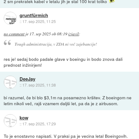
2 sm prekratek kabel v letalu jih je stal 100 krat toliko
gruntfürmich
::
17. sep 2025, 11:25
no comment
je
17. sep 2025 ob 08:19
izjavil
:
Tough administracija, v ZDA ni več zajebancije!
res je! sedaj bodo padale glave v boeingu in bodo znova dali
prednost inžinirjem!
DeeJay
::
17. sep 2025, 11:38
bi razumel, če bi blo $3,1m na posamezno kršitev. Z boeingom ne
letim nikoli več, rajš vzamem daljši let, pa da je z airbusom.
kow
::
17. sep 2025, 17:29
To je enostavno napisati. V praksi pa je vecina letal Boeingovih.