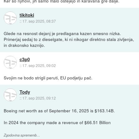
Ker so njihovi, jih samo malo oštejejo in karavana gre dalje.
tikitoki
::
17. sep 2025, 08:37
Glede na resnost dejanj je predlagana kazen smesno nizka.
Primerjaj sedaj to z dieselgate, ki ni nikogar direktno stala zivljenja,
in drakonsko kaznijo.
c3p0
::
17. sep 2025, 09:02
Svojim ne bodo strigli peruti, EU podjetju pač.
Tody
::
17. sep 2025, 09:12
Boeing net worth as of September 16, 2025 is $163.14B.
In 2024 the company made a revenue of $66.51 Billion
Zgodovina sprememb…