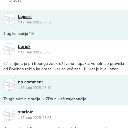
jul 2019
bajcert
::
17. sep 2025, 07:59
Tragikomedija^16
borisk
::
17. sep 2025, 08:00
3,1 miljona je pri Boengu zaokrožitvena napaka, verjetn se pravniki
od Boeinga režijo ko prasci, ker so več zaslužili kot je bila kazen.
no comment
::
17. sep 2025, 08:19
Tough administracija, v ZDA ni več zajebancije!
starfotr
::
17. sep 2025, 08:28