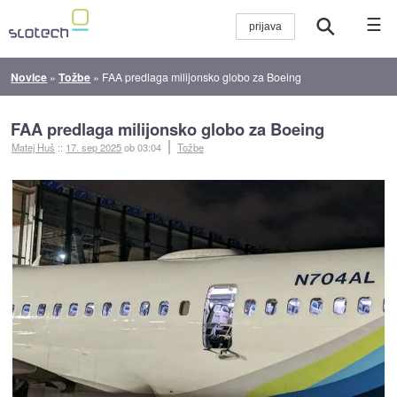
☰
Novice
»
Tožbe
»
FAA predlaga milijonsko globo za Boeing
FAA predlaga milijonsko globo za Boeing
Matej Huš
::
17. sep 2025
ob 03:04
Tožbe