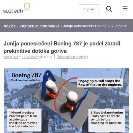
☰
Novice
»
Znanost in tehnologija
»
Junija ponesrečeni Boeing 787 je padel zaradi prekinitive dotoka goriva
Junija ponesrečeni Boeing 787 je padel zaradi
prekinitive dotoka goriva
Matej Huš
::
12. jul 2025
ob 10:18
Znanost in tehnologija