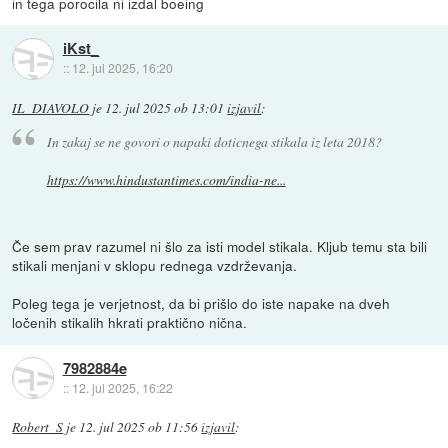
in tega porocila ni izdal boeing
iKst_
::
12. jul 2025, 16:20
IL_DIAVOLO
je
12. jul 2025 ob 13:01
izjavil
:
In zakaj se ne govori o napaki doticnega stikala iz leta 2018?
https://www.hindustantimes.com/india-ne...
Če sem prav razumel ni šlo za isti model stikala. Kljub temu sta bili
stikali menjani v sklopu rednega vzdrževanja.
Poleg tega je verjetnost, da bi prišlo do iste napake na dveh
ločenih stikalih hkrati praktično nična.
7982884e
::
12. jul 2025, 16:22
Robert_S
je
12. jul 2025 ob 11:56
izjavil
: