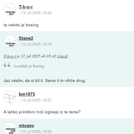
T-h-o-r
::
12. jul 2025, 18:42
ta nekdo je boeing
Stane2
::
12. jul 2025, 19:19
T-h-o-r
je
12. jul 2025 ob 18:42
izjavil
:
ta nekdo je boeing
Jaz mislim, da si bil ti. Samo ti in nihče drug.
bm1973
::
12. jul 2025, 19:27
A lahko primitivni troli izginejo iz te teme?
mtosev
::
12. jul 2025, 19:30