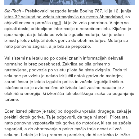
- Preiskovalci nezgode letala Boeing 787,
ki je 12. junija
Slo-Tech
letos 32 sekund po vzletu strmoglavilo na mesto Ahmedabad
, so
objavili vmesno poročilo (
pdf
), ki je že zelo podrobno. V njem so
opisali doslej pridobljene informacije o nesrečnem letu. Ključno je
spoznanje, da je letalo po vzletu izgubilo motorja, ker je eden
izmed pilotov izključil dotok goriva do obeh motorjev. Motorja so
nato ponovno zagnali, a je bilo že prepozno.
Vsi sistemi na letalu so po doslej znanih informacijah delovali
normalno in brez posebnosti. Zakrilca so bila primerno
nastavljena, podvozja po vzletu pilota še nista dvignila. Toda tri
sekunde po vzletu je nekdo izključil dotok goriva do motorjev,
zaradi česar je letalo izgubilo potisk in začelo izgubljati višino.
Istočasno se je avtomatično aktiviralo tudi zasilno napajanje z
električno energijo, ki izkorišča tok okoliškega zraka za poganjanje
turbine.
Eden izmed pilotov je takoj po dogodku vprašal drugega, zakaj je
prekinil dotok goriva. Ta je odgovoril, da tega ni storil. Pilota sta
nato ponovno vzpostavila tok goriva do motorjev, ki sta se začela
zaganjati, a do obratovanja s polno močjo traja deset ali več
sekund. Letalo je bilo preprosto prenizko, da bi se lahko iz težke