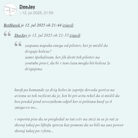
DeeJay
::
12. jul 2025, 21:59
BotHurek
je
12. jul 2025 ob 21:44
izjavil
:
DeeJay
je
12. jul 2025 ob 21:33
izjavil
:
zaspana napaka enega od pilotov, ker je mislil da
dviguje kolesa?
samo špekuliram, ker jih dosti teh pilotov na
youtube pravi, da bi v tem času mogla bit kolesa že
dvignjena.
knofi pa komande za dvig koles in zaprtje dovoda goriva na
avionu so tok razlicni da je, kot bi pri avtu rekel da si mislil da
bos predal pred sovoznikom odprl ker si pritisnu knof za 4
zmigavce no...
v reportu pise da so pregledal so tut cctv na stezi in se je rat ze
skoraj takoj po liftofu sprozu kar pomeni da so bili na aux power
skoraj takoj po vzletu...