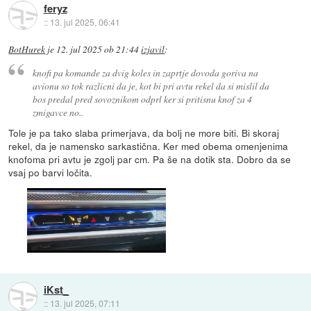
feryz
::
13. jul 2025, 06:41
BotHurek
je
12. jul 2025 ob 21:44
izjavil
:
knofi pa komande za dvig koles in zaprtje dovoda goriva na
avionu so tok razlicni da je, kot bi pri avtu rekel da si mislil da
bos predal pred sovoznikom odprl ker si pritisnu knof za 4
zmigavce no..
Tole je pa tako slaba primerjava, da bolj ne more biti. Bi skoraj
rekel, da je namensko sarkastična. Ker med obema omenjenima
knofoma pri avtu je zgolj par cm. Pa še na dotik sta. Dobro da se
vsaj po barvi ločita.
iKst_
::
13. jul 2025, 07:11