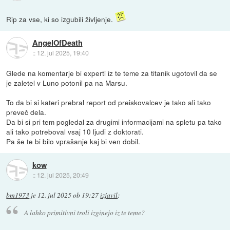
Rip za vse, ki so izgubili življenje.
AngelOfDeath
::
12. jul 2025, 19:40
Glede na komentarje bi experti iz te teme za titanik ugotovil da se
je zaletel v Luno potonil pa na Marsu.
To da bi si kateri prebral report od preiskovalcev je tako ali tako
preveč dela.
Da bi si pri tem pogledal za drugimi informacijami na spletu pa tako
ali tako potreboval vsaj 10 ljudi z doktorati.
Pa še te bi bilo vprašanje kaj bi ven dobil.
kow
::
12. jul 2025, 20:49
bm1973
je
12. jul 2025 ob 19:27
izjavil
:
A lahko primitivni troli izginejo iz te teme?