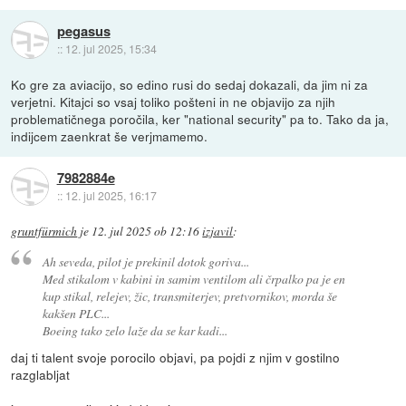
pegasus
::
12. jul 2025, 15:34
Ko gre za aviacijo, so edino rusi do sedaj dokazali, da jim ni za
verjetni. Kitajci so vsaj toliko pošteni in ne objavijo za njih
problematičnega poročila, ker "national security" pa to. Tako da ja,
indijcem zaenkrat še verjmamemo.
7982884e
::
12. jul 2025, 16:17
gruntfürmich
je
12. jul 2025 ob 12:16
izjavil
:
Ah seveda, pilot je prekinil dotok goriva...
Med stikalom v kabini in samim ventilom ali črpalko pa je en
kup stikal, relejev, žic, transmiterjev, pretvornikov, morda še
kakšen PLC...
Boeing tako zelo laže da se kar kadi...
daj ti talent svoje porocilo objavi, pa pojdi z njim v gostilno
razglabljat