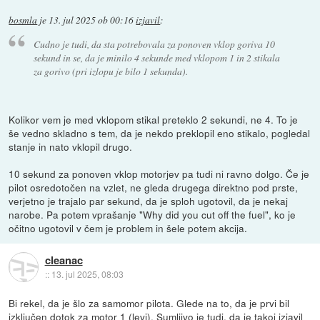
bosmla
je
13. jul 2025 ob 00:16
izjavil
:
Cudno je tudi, da sta potrebovala za ponoven vklop goriva 10
sekund in se, da je minilo 4 sekunde med vklopom 1 in 2 stikala
za gorivo (pri izlopu je bilo 1 sekunda).
Kolikor vem je med vklopom stikal preteklo 2 sekundi, ne 4. To je
še vedno skladno s tem, da je nekdo preklopil eno stikalo, pogledal
stanje in nato vklopil drugo.
10 sekund za ponoven vklop motorjev pa tudi ni ravno dolgo. Če je
pilot osredotočen na vzlet, ne gleda drugega direktno pod prste,
verjetno je trajalo par sekund, da je sploh ugotovil, da je nekaj
narobe. Pa potem vprašanje "Why did you cut off the fuel", ko je
očitno ugotovil v čem je problem in šele potem akcija.
cleanac
::
13. jul 2025, 08:03
Bi rekel, da je šlo za samomor pilota. Glede na to, da je prvi bil
izključen dotok za motor 1 (levi). Sumljivo je tudi, da je takoj izjavil