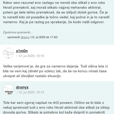
Kakor sem razumel eno razlago ne moreš obe stikali z eno roko
hkrati premaknit, saj moraš stikalo najprej mehansko aktivirat,
potem ga šele lahko premakneš, da se izključi dotok goriva. Če je
to naredil kdo od posadke je točno vedel, kaj počne in je to naredil
namerno. Kaj je pa razlog pa vprašanje, če bodo našli odgovor.
Zgodovina sprememb…
spremenil:
dronyx
(
12. jul 2025 ob 17:42
)
s1m0n
::
12. jul 2025, 18:16
Velika verjetnost je, da gre za namerno dejanje. Tudi višina leta ni
bila ne vem kaj (direkt po vzletu) tak, da še na koncu nimaš časa
ukrepat ali izboljšat nastalo situacijo.
dronyx
::
12. jul 2025, 18:19
Tole kar sem zgoraj napisal ne drži povsem. Očitno se bi dalo z
nekaj spretnosti tudi z eno roko hkrati aktivirati obe stikali za izklop
dovoda goriva. Stikalo je potrebno kot kaže dvigniti in pomakniti