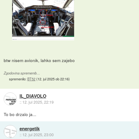
btw nisem avionik, lahko sem zajebo
Zgodovina sprememb…
spremenilo:
BT52
(
12. jul 2025 ob 22:16
)
IL_DIAVOLO
::
12. jul 2025, 22:19
To bo drzalo ja...
energetik
::
12. jul 2025, 23:00