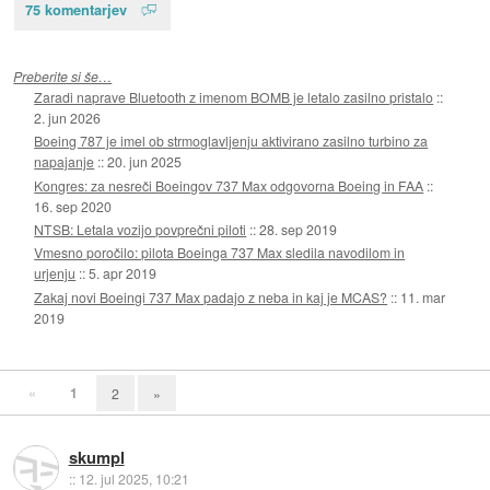
75 komentarjev
Preberite si še…
Zaradi naprave Bluetooth z imenom BOMB je letalo zasilno pristalo
::
2. jun 2026
Boeing 787 je imel ob strmoglavljenju aktivirano zasilno turbino za
napajanje
::
20. jun 2025
Kongres: za nesreči Boeingov 737 Max odgovorna Boeing in FAA
::
16. sep 2020
NTSB: Letala vozijo povprečni piloti
::
28. sep 2019
Vmesno poročilo: pilota Boeinga 737 Max sledila navodilom in
urjenju
::
5. apr 2019
Zakaj novi Boeingi 737 Max padajo z neba in kaj je MCAS?
::
11. mar
2019
«
1
2
»
skumpl
::
12. jul 2025, 10:21