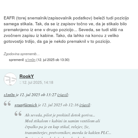
EAFR (torej snemalnik/zapisovalnik podatkov) beleži tudi pozicijo
samega stikala. Tak, da se iz zapisov točno ve, da je stikalo bilo
premaknjeno iz ene v drugo pozicijo... Seveda, se tudi sliši na
zvočnem zapisu iz kabine. Tako, da lahko na koncu z veliko
gotovostjo trdijo, da ga je nekdo premaknil v to pozicijo.
Zgodovina sprememb…
spremenil:
s1m0n
(
12. jul 2025 ob 13:30
)
RookY
::
12. jul 2025, 14:18
s1m0n
je
12. jul 2025 ob 13:27
izjavil
:
gruntfürmich
je
12. jul 2025 ob 12:16
izjavil
:
Ah seveda, pilot je prekinil dotok goriva...
Med stikalom v kabini in samim ventilom ali
črpalko pa je en kup stikal, relejev, žic,
transmiterjev, pretvornikov, morda še kakšen PLC...