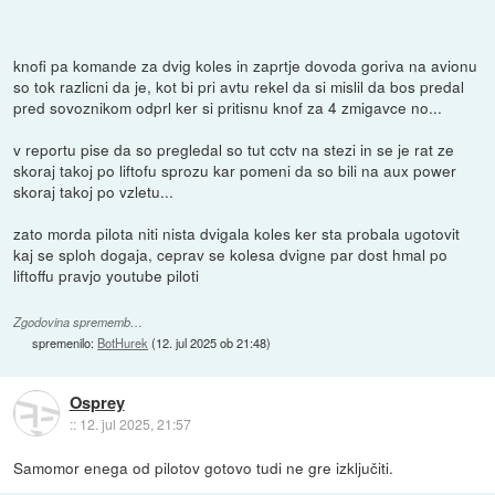
knofi pa komande za dvig koles in zaprtje dovoda goriva na avionu
so tok razlicni da je, kot bi pri avtu rekel da si mislil da bos predal
pred sovoznikom odprl ker si pritisnu knof za 4 zmigavce no...
v reportu pise da so pregledal so tut cctv na stezi in se je rat ze
skoraj takoj po liftofu sprozu kar pomeni da so bili na aux power
skoraj takoj po vzletu...
zato morda pilota niti nista dvigala koles ker sta probala ugotovit
kaj se sploh dogaja, ceprav se kolesa dvigne par dost hmal po
liftoffu pravjo youtube piloti
Zgodovina sprememb…
spremenilo:
BotHurek
(
12. jul 2025 ob 21:48
)
Osprey
::
12. jul 2025, 21:57
Samomor enega od pilotov gotovo tudi ne gre izključiti.