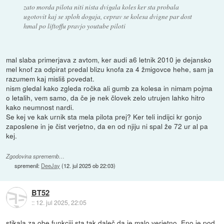
zato morda pilota niti nista dvigala koles ker sta probala
ugotovit kaj se sploh dogaja, ceprav se kolesa dvigne par dost
hmal po liftoffu pravjo youtube piloti
mal slaba primerjava z avtom, ker audi a6 letnik 2010 je dejansko
mel knof za odpirat predal blizu knofa za 4 žmigovce hehe, sam ja
razumem kaj misliš povedat.
nism gledal kako zgleda ročka ali gumb za kolesa in nimam pojma
o letalih, vem samo, da če je nek človek zelo utrujen lahko hitro
kako neumnost nardi.
Se kej ve kak urnik sta mela pilota prej? Ker teli indijci kr gonjo
zaposlene in je čist verjetno, da en od njiju ni spal že 72 ur al pa
kej.
Zgodovina sprememb…
spremenil:
DeeJay
(
12. jul 2025 ob 22:03
)
BT52
::
12. jul 2025, 22:05
stikala za obe funkciji sta tak daleč da je malo verjetno. Eno je pod