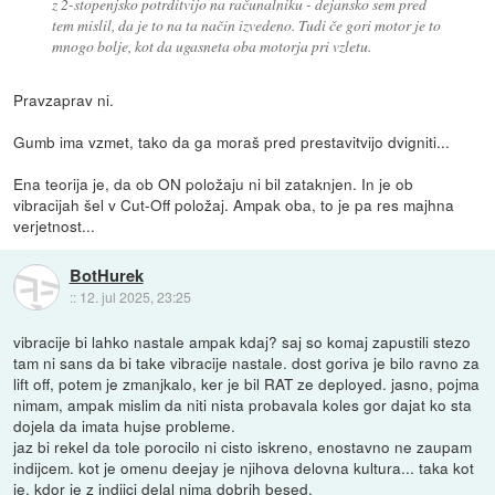
z 2-stopenjsko potrditvijo na računalniku - dejansko sem pred
tem mislil, da je to na ta način izvedeno. Tudi če gori motor je to
mnogo bolje, kot da ugasneta oba motorja pri vzletu.
Pravzaprav ni.
Gumb ima vzmet, tako da ga moraš pred prestavitvijo dvigniti...
Ena teorija je, da ob ON položaju ni bil zataknjen. In je ob
vibracijah šel v Cut-Off položaj. Ampak oba, to je pa res majhna
verjetnost...
BotHurek
::
12. jul 2025, 23:25
vibracije bi lahko nastale ampak kdaj? saj so komaj zapustili stezo
tam ni sans da bi take vibracije nastale. dost goriva je bilo ravno za
lift off, potem je zmanjkalo, ker je bil RAT ze deployed. jasno, pojma
nimam, ampak mislim da niti nista probavala koles gor dajat ko sta
dojela da imata hujse probleme.
jaz bi rekel da tole porocilo ni cisto iskreno, enostavno ne zaupam
indijcem. kot je omenu deejay je njihova delovna kultura... taka kot
je, kdor je z indijci delal nima dobrih besed.