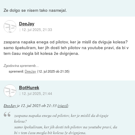
Ze dolgo se nisem tako nasmejal.
DeeJay
::
12. jul 2025, 21:33
zaspana napaka enega od pilotov, ker je mislil da dviguje kolesa?
samo špekuliram, ker jih dosti teh pilotov na youtube pravi, da bi v
tem času mogla bit kolesa že dvignjena.
Zgodovina sprememb…
spremenil:
DeeJay
(
12. jul 2025 ob 21:35
)
BotHurek
::
12. jul 2025, 21:44
DeeJay
je
12. jul 2025 ob 21:33
izjavil
:
zaspana napaka enega od pilotov, ker je mislil da dviguje
kolesa?
samo špekuliram, ker jih dosti teh pilotov na youtube pravi, da
bi v tem času mogla bit kolesa že dvignjena.