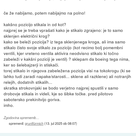
če že nabijamo, potem nabijajmo na polno!
kakšno pozicijo stikala in od kot?
najprej se je treba vprašati kako je stikalo zgrajeno: je to samo
sklenjen električni krog?
kako se beleži pozicija? iz tega sklenjenega kroga, ali ima samo
stikalo čisto svoje stikalo za pozicijo (kot recimo bolj pomembni
ventili, kjer vreteno ventila aktivira neodvisno stikalo ki točno
zabeleži v kakšni poziciji je ventil) ? sklepam da boeing tega nima,
ker so šelebajzerji in stiskači.
torej stikalo in njegova zabeležena pozicija visi na tokokrogu (ki se
lahko tudi zaradi napake/starosti... sklene ali razklene) ali notranjih
relejih, dodatnih stikalih...
skratka strokovnjaki se bodo verjetno najprej spustili v samo
drobovje stikala in videli, kje so šibke točke. pred pilotovo
sabotersko prekinitvijo goriva.
imho.
Zgodovina sprememb…
spremenil:
gruntfürmich
(
13. jul 2025 ob 08:07
)