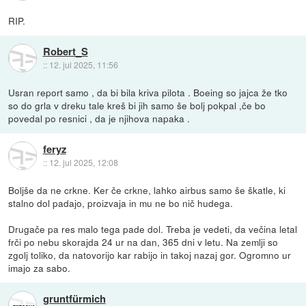
RIP.
Robert_S
::
12. jul 2025, 11:56
Usran report samo , da bi bila kriva pilota . Boeing so jajca že tko
so do grla v dreku tale kreš bi jih samo še bolj pokpal ,če bo
povedal po resnici , da je njihova napaka .
feryz
::
12. jul 2025, 12:08
Boljše da ne crkne. Ker če crkne, lahko airbus samo še škatle, ki
stalno dol padajo, proizvaja in mu ne bo nič hudega.
Drugače pa res malo tega pade dol. Treba je vedeti, da večina letal
frči po nebu skorajda 24 ur na dan, 365 dni v letu. Na zemlji so
zgolj toliko, da natovorijo kar rabijo in takoj nazaj gor. Ogromno ur
imajo za sabo.
gruntfürmich