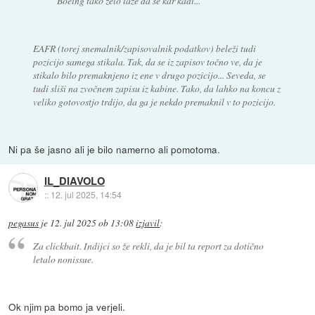
Boeing tako zelo laže da se kar kadi...
EAFR (torej snemalnik/zapisovalnik podatkov) beleži tudi
pozicijo samega stikala. Tak, da se iz zapisov točno ve, da je
stikalo bilo premaknjeno iz ene v drugo pozicijo... Seveda, se
tudi sliši na zvočnem zapisu iz kabine. Tako, da lahko na koncu z
veliko gotovostjo trdijo, da ga je nekdo premaknil v to pozicijo.
Ni pa še jasno ali je bilo namerno ali pomotoma.
IL_DIAVOLO
::
12. jul 2025, 14:54
pegasus
je
12. jul 2025 ob 13:08
izjavil
:
Za clickbait. Indijci so že rekli, da je bil ta report za dotično
letalo nonissue.
Ok njim pa bomo ja verjeli.