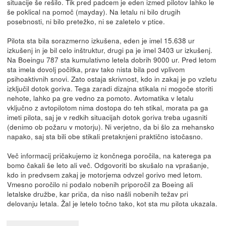
situacije še rešilo. Tik pred padcem je eden izmed pilotov lahko le
še poklical na pomoč (mayday). Na letalu ni bilo drugih
posebnosti, ni bilo pretežko, ni se zaletelo v ptice.
Pilota sta bila sorazmerno izkušena, eden je imel 15.638 ur
izkušenj in je bil celo inštruktur, drugi pa je imel 3403 ur izkušenj.
Na Boeingu 787 sta kumulativno letela dobrih 9000 ur. Pred letom
sta imela dovolj počitka, prav tako nista bila pod vplivom
psihoaktivnih snovi. Zato ostaja skrivnost, kdo in zakaj je po vzletu
izključil dotok goriva. Tega zaradi dizajna stikala ni mogoče storiti
nehote, lahko pa gre vedno za pomoto. Avtomatika v letalu
vključno z avtopilotom nima dostopa do teh stikal, morata pa ga
imeti pilota, saj je v redkih situacijah dotok goriva treba ugasniti
(denimo ob požaru v motorju). Ni verjetno, da bi šlo za mehansko
napako, saj sta bili obe stikali pretaknjeni praktično istočasno.
Več informacij pričakujemo iz končnega poročila, na katerega pa
bomo čakali še leto ali več. Odgovoriti bo skušalo na vprašanje,
kdo in predvsem zakaj je motorjema odvzel gorivo med letom.
Vmesno poročilo ni podalo nobenih priporočil za Boeing ali
letalske družbe, kar priča, da niso našli nobenih težav pri
delovanju letala. Žal je letelo točno tako, kot sta mu pilota ukazala.