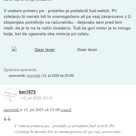
V vsakem primeru pa - prelahko je pretakniti fuel switch. Pri
vzletanju bi moralo biti to onemogočeno ali pa vsaj zavarovano z 2-
stopenjsko potrditvijo na računalniku - dejansko sem pred tem
mislil, da je to na ta način izvedeno. Tudi če gori motor je to mnogo
bolje, kot da ugasneta oba motorja pri vzletu.
Gear lever
Zgodovina sprememb…
spremenilo:
energetik
(
12. jul 2025 ob 23:09
)
bm1973
::
12. jul 2025, 23:13
energetik
je
12. jul 2025 ob 23:00
izjavil
:
V vsakem primeru pa - prelahko je pretakniti fuel switch. Pri
vzletanju bi moralo biti to onemogočeno ali pa vsaj zavarovano