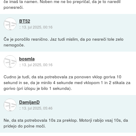
če imaš ta namen. Noben me ne bo prepričal, da je to naredil
ponesreči.
BT52
::
13. jul 2025, 00:16
Če je poročilo resnično. Jaz tudi mislim, da po nesreči tole zelo
nemogoče.
bosmla
::
13. jul 2025, 00:16
Cudno je tudi, da sta potrebovala za ponoven vklop goriva 10
sekund in se, da je minilo 4 sekunde med vklopom 1 in 2 stikala za
gorivo (pri izlopu je bilo 1 sekunda).
DamijanD
::
13. jul 2025, 05:46
Ne, da sta potrebovala 10s za preklop. Motorji rabijo vsaj 10s, da
pridejo do polne moči.