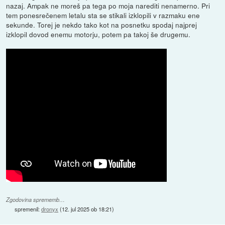
nazaj. Ampak ne moreš pa tega po moja narediti nenamerno. Pri
tem ponesrečenem letalu sta se stikali izklopili v razmaku ene
sekunde. Torej je nekdo tako kot na posnetku spodaj najprej
izklopil dovod enemu motorju, potem pa takoj še drugemu.
Zgodovina sprememb…
spremenil:
dronyx
(
12. jul 2025 ob 18:21
)