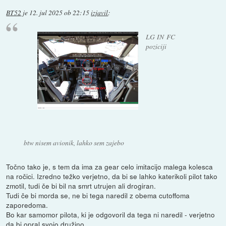
BT52
je
12. jul 2025 ob 22:15
izjavil
:
LG IN FC
poziciji
btw nisem avionik, lahko sem zajebo
Točno tako je, s tem da ima za gear celo imitacijo malega kolesca
na ročici. Izredno težko verjetno, da bi se lahko katerikoli pilot tako
zmotil, tudi če bi bil na smrt utrujen ali drogiran.
Tudi če bi morda se, ne bi tega naredil z obema cutoffoma
zaporedoma.
Bo kar samomor pilota, ki je odgovoril da tega ni naredil - verjetno
da bi opral svojo družino.