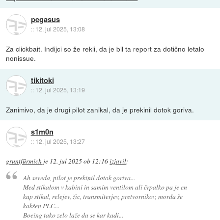
pegasus
::
12. jul 2025, 13:08
Za clickbait. Indijci so že rekli, da je bil ta report za dotično letalo
nonissue.
tikitoki
::
12. jul 2025, 13:19
Zanimivo, da je drugi pilot zanikal, da je prekinil dotok goriva.
s1m0n
::
12. jul 2025, 13:27
gruntfürmich
je
12. jul 2025 ob 12:16
izjavil
:
Ah seveda, pilot je prekinil dotok goriva...
Med stikalom v kabini in samim ventilom ali črpalko pa je en
kup stikal, relejev, žic, transmiterjev, pretvornikov, morda še
kakšen PLC...
Boeing tako zelo laže da se kar kadi...