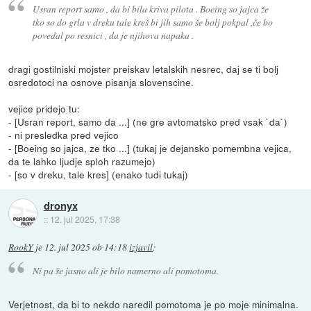
Usran report samo , da bi bila kriva pilota . Boeing so jajca že
tko so do grla v dreku tale kreš bi jih samo še bolj pokpal ,če bo
povedal po resnici , da je njihova napaka .
dragi gostilniski mojster preiskav letalskih nesrec, daj se ti bolj
osredotoci na osnove pisanja slovenscine.
vejice pridejo tu:
- [Usran report, samo da ...] (ne gre avtomatsko pred vsak `da`)
- ni presledka pred vejico
- [Boeing so jajca, ze tko ...] (tukaj je dejansko pomembna vejica,
da te lahko ljudje sploh razumejo)
- [so v dreku, tale kres] (enako tudi tukaj)
dronyx
::
12. jul 2025, 17:38
RookY
je
12. jul 2025 ob 14:18
izjavil
:
Ni pa še jasno ali je bilo namerno ali pomotoma.
Verjetnost, da bi to nekdo naredil pomotoma je po moje minimalna.