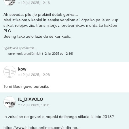
::
12. jul 2025, 12:16
Ah seveda, pilot je prekinil dotok goriva...
Med stikalom v kabini in samim ventilom ali črpalko pa je en kup
stikal, relejev, žic, transmiterjev, pretvornikov, morda še kakšen
PLC...
Boeing tako zelo laže da se kar kadi...
Zgodovina sprememb…
spremenil:
gruntfürmich
(
12. jul 2025 ob 12:16
)
kow
::
12. jul 2025, 12:28
To ni Boeingovo porocilo.
IL_DIAVOLO
::
12. jul 2025, 13:01
In zakaj se ne govori o napaki doticnega stikala iz leta 2018?
https://www.hindustantimes.com/india-ne...