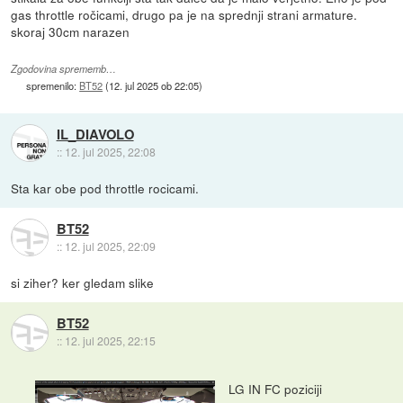
gas throttle ročicami, drugo pa je na sprednji strani armature.
skoraj 30cm narazen
Zgodovina sprememb…
spremenilo:
BT52
(
12. jul 2025 ob 22:05
)
IL_DIAVOLO
::
12. jul 2025, 22:08
Sta kar obe pod throttle rocicami.
BT52
::
12. jul 2025, 22:09
si ziher? ker gledam slike
BT52
::
12. jul 2025, 22:15
LG IN FC poziciji