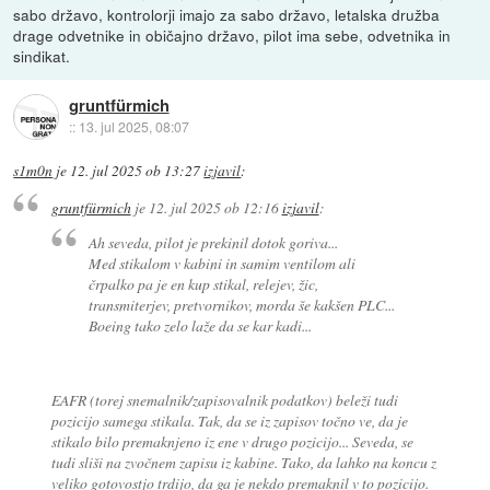
sabo državo, kontrolorji imajo za sabo državo, letalska družba
drage odvetnike in običajno državo, pilot ima sebe, odvetnika in
sindikat.
gruntfürmich
::
13. jul 2025, 08:07
s1m0n
je
12. jul 2025 ob 13:27
izjavil
:
gruntfürmich
je
12. jul 2025 ob 12:16
izjavil
:
Ah seveda, pilot je prekinil dotok goriva...
Med stikalom v kabini in samim ventilom ali
črpalko pa je en kup stikal, relejev, žic,
transmiterjev, pretvornikov, morda še kakšen PLC...
Boeing tako zelo laže da se kar kadi...
EAFR (torej snemalnik/zapisovalnik podatkov) beleži tudi
pozicijo samega stikala. Tak, da se iz zapisov točno ve, da je
stikalo bilo premaknjeno iz ene v drugo pozicijo... Seveda, se
tudi sliši na zvočnem zapisu iz kabine. Tako, da lahko na koncu z
veliko gotovostjo trdijo, da ga je nekdo premaknil v to pozicijo.