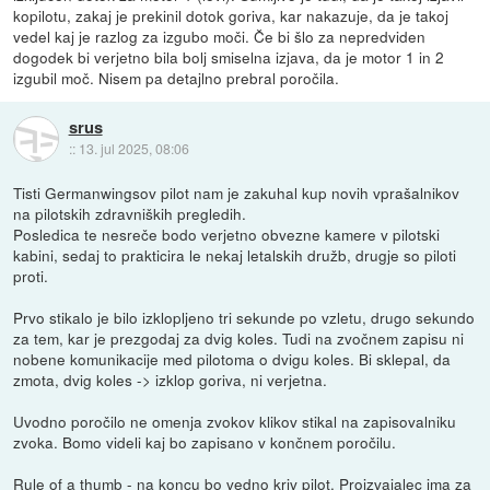
kopilotu, zakaj je prekinil dotok goriva, kar nakazuje, da je takoj
vedel kaj je razlog za izgubo moči. Če bi šlo za nepredviden
dogodek bi verjetno bila bolj smiselna izjava, da je motor 1 in 2
izgubil moč. Nisem pa detajlno prebral poročila.
srus
::
13. jul 2025, 08:06
Tisti Germanwingsov pilot nam je zakuhal kup novih vprašalnikov
na pilotskih zdravniških pregledih.
Posledica te nesreče bodo verjetno obvezne kamere v pilotski
kabini, sedaj to prakticira le nekaj letalskih družb, drugje so piloti
proti.
Prvo stikalo je bilo izklopljeno tri sekunde po vzletu, drugo sekundo
za tem, kar je prezgodaj za dvig koles. Tudi na zvočnem zapisu ni
nobene komunikacije med pilotoma o dvigu koles. Bi sklepal, da
zmota, dvig koles -> izklop goriva, ni verjetna.
Uvodno poročilo ne omenja zvokov klikov stikal na zapisovalniku
zvoka. Bomo videli kaj bo zapisano v končnem poročilu.
Rule of a thumb - na koncu bo vedno kriv pilot. Proizvajalec ima za