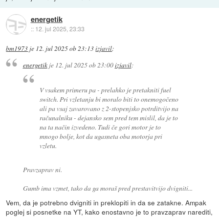
energetik
::
12. jul 2025, 23:33
bm1973
je
12. jul 2025 ob 23:13
izjavil
:
energetik
je
12. jul 2025 ob 23:00
izjavil
:
V vsakem primeru pa - prelahko je pretakniti fuel
switch. Pri vzletanju bi moralo biti to onemogočeno
ali pa vsaj zavarovano z 2-stopenjsko potrditvijo na
računalniku - dejansko sem pred tem mislil, da je to
na ta način izvedeno. Tudi če gori motor je to
mnogo bolje, kot da ugasneta oba motorja pri
vzletu.
Pravzaprav ni.
Gumb ima vzmet, tako da ga moraš pred prestavitvijo dvigniti...
Vem, da je potrebno dvigniti in preklopiti in da se zatakne. Ampak
poglej si posnetke na YT, kako enostavno je to pravzaprav narediti,