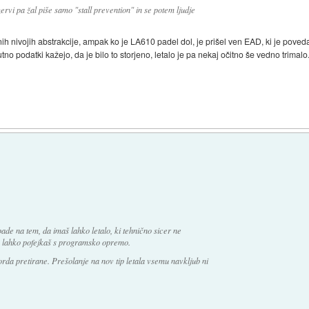
zervi pa žal piše samo "stall prevention" in se potem ljudje
nih nivojih abstrakcije, ampak ko je LA610 padel dol, je prišel ven EAD, ki je pove
nutno podatki kažejo, da je bilo to storjeno, letalo je pa nekaj očitno še vedno trimalo
pade na tem, da imaš lahko letalo, ki tehnično sicer ne
pa lahko pofejkaš s programsko opremo.
morda pretirane. Prešolanje na nov tip letala vsemu navkljub ni