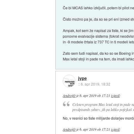
Če bi MCAS lahko izključil, potem bi pilot
Čisto možno pa je, da so se pri eni izmed stva
Ampak, kot sem že napisal za tiste, ki se jim
ponovne evalvacije sistema (tokrat neodvis
in -9 modele črtala iz 737 TC in ti modeli le
Zato sem tudi napisal, da ko so se Boeing in
Max letal stoji in pade na tem, da imaš lahk
jype
::
6. apr 2019, 18:32
AndrejO
je
6. apr 2019 ob 17:21
izjavil
:
Celoten program Max letal stoji in pade na
predpisanih zahtev, jih pa lahko pofejka
No, v resnici so tiste milijarde dolarjev mor
AndrejO
je
6. apr 2019 ob 17:21
izjavil
: