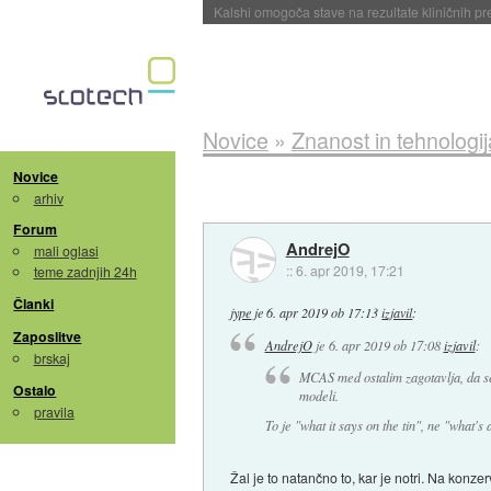
Sandisk že prodal več kot polovico SSD-jev za 
Novice
»
Znanost in tehnologij
Novice
arhiv
Forum
AndrejO
mali oglasi
::
6. apr 2019, 17:21
teme zadnjih 24h
Članki
jype
je
6. apr 2019 ob 17:13
izjavil
:
Zaposlitve
AndrejO
je
6. apr 2019 ob 17:08
izjavil
:
brskaj
MCAS med ostalim zagotavlja, da se
Ostalo
modeli.
pravila
To je "what it says on the tin", ne "what's 
Žal je to natančno to, kar je notri. Na konze