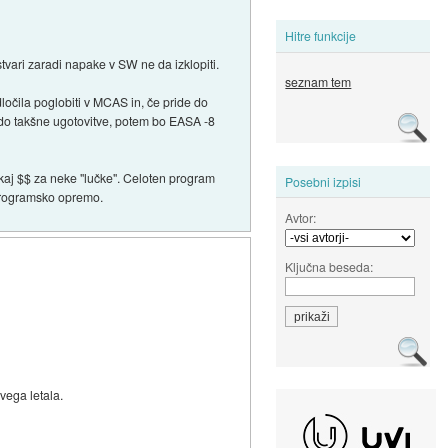
Hitre funkcije
 stvari zaradi napake v SW ne da izklopiti.
seznam tem
dločila poglobiti v MCAS in, če pride do
 do takšne ugotovitve, potem bo EASA -8
ekaj $$ za neke "lučke". Celoten program
Posebni izpisi
s programsko opremo.
Avtor:
Ključna beseda:
ovega letala.