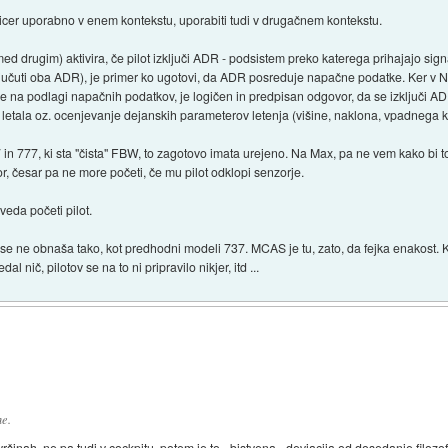
sicer uporabno v enem kontekstu, uporabiti tudi v drugačnem kontekstu.
d drugim) aktivira, če pilot izključi ADR - podsistem preko katerega prihajajo signal
(izključuti oba ADR), je primer ko ugotovi, da ADR posreduje napačne podatke. Ker v
uje na podlagi napačnih podatkov, je logičen in predpisan odgovor, da se izključi A
tala oz. ocenjevanje dejanskih parameterov letenja (višine, naklona, vpadnega kot
in 777, ki sta "čista" FBW, to zagotovo imata urejeno. Na Max, pa ne vem kako bi 
r, česar pa ne more početi, če mu pilot odklopi senzorje.
eda početi pilot.
se ne obnaša tako, kot predhodni modeli 737. MCAS je tu, zato, da fejka enakost. Ko
l nič, pilotov se na to ni pripravilo nikjer, itd ...
e.
šinah, ne pa tudi v cockpitu, potem je to _bistvena_ deviacija od dosedanje filozofij