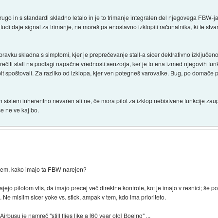
drugo in s standardi skladno letalo in je to trimanje integralen del njegovega FBW-j
udi daje signal za trimanje, ne moreš pa enostavno izklopiti računalnika, ki te stvar
popravku skladna s simptomi, kjer je preprečevanje stall-a sicer deklrativno izključe
ti stall na podlagi napačne vrednosti senzorja, ker je to ena izmed njegovih funkcij
 bit spoštovali. Za razliko od izklopa, kjer ven potegneš varovalke. Bug, po domače
n sistem inherentno nevaren ali ne, če mora pilot za izklop nebistvene funkcije za
e ne ve kaj bo.
 tem, kako imajo ta FBW narejen?
jejo pilotom vtis, da imajo precej več direktne kontrole, kot je imajo v resnici; še p
 Ne mislim sicer yoke vs. stick, ampak v tem, kdo ima prioriteto.
busu je namreč "still flies like a [60 year old] Boeing" ...