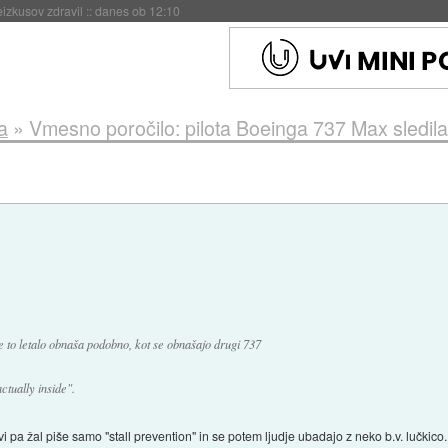
naslednji dve leti
::
danes ob 11:37
a
»
Vmesno poročilo: pilota Boeinga 737 Max sledila
 to letalo obnaša podobno, kot se obnašajo drugi 737
actually inside".
rvi pa žal piše samo "stall prevention" in se potem ljudje ubadajo z neko b.v. lučkico.