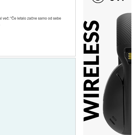
dal več: "Če letalo začne samo od sebe
.