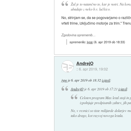
Žal je to natančno to, kar je notri. Na kon
ubadajo z neko b.v. lučkico.
No, strinjam se, da se pogovarjamo o različ
vrteti trime, izključimo motorje za trim." Tre
Zgodovina sprememb…
spremenilo:
jype
(
6. apr 2019 ob 18:33
)
AndrejO
::
6. apr 2019, 19:02
jype
je
6. apr 2019 ob 18:32
izjavil
:
AndrejO
je
6. apr 2019 ob 17:21
izjavil
:
Celoten program Max letal stoji in 
izpolnjuje predpisanih zahtev, jih 
No, v resnici so tiste milijarde dolarjev 
tako drago, kot razvoj novega letala.