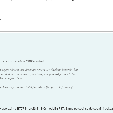
7
)
 s tem, kako imajo ta FBW narejen?
 dajejo pilotom vtis, da imajo precej več direktne kontrole, kot
 noter dodatne mehanizme, navzven pa tega ni nikjer videti. Ne
kdo ima prioriteto.
Airbusu je namreč "still flies like a [60 year old] Boeing" ...
.
a v uporabi na B777 in prejšnjih NG modelih 737. Sama po sebi se do sedaj ni poka