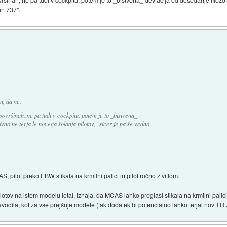
en 737".
, da ne.
ovršinah, ne pa tudi v cockpitu, potem je to _bistvena_
tivno ne terja le novega šolanja pilotov, "sicer je pa še vedno
, pilot preko FBW stikala na krmilni palici in pilot ročno z vitlom.
lotov na istem modelu letal, izhaja, da MCAS lahko preglasi stikala na krmilni palici,
 navodila, kot za vse prejšnje modele (tak dodatek bi potencialno lahko terjal nov TR z