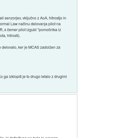
i senzorjev, vključno z AoA, hitrostjo in
 Normal Law načinu delovanja pilot na
DR, s čemer pilot izgubi "pomočnika iz
a, hitrosti).
to delovalo, ker je MCAS zadolžen za
 ga izklopiš je to drugo letalo z drugimi
e, ki definitivno ne terja le novega