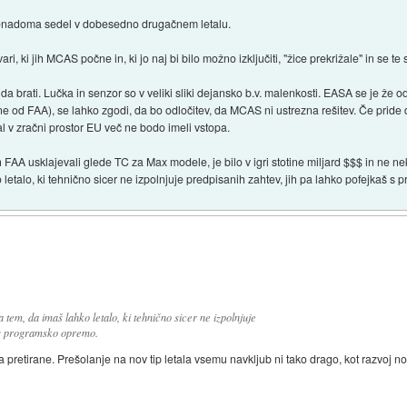
 nenadoma sedel v dobesedno drugačnem letalu.
ri, ki jih MCAS počne in, ki jo naj bi bilo možno izključiti, "žice prekrižale" in se te
 da brati. Lučka in senzor so v veliki sliki dejansko b.v. malenkosti. EASA se je že o
ne od FAA), se lahko zgodi, da bo odločitev, da MCAS ni ustrezna rešitev. Če pride
tal v zračni prostor EU več ne bodo imeli vstopa.
 FAA usklajevali glede TC za Max modele, je bilo v igri stotine miljard $$$ in ne n
o letalo, ki tehnično sicer ne izpolnjuje predpisanih zahtev, jih pa lahko pofejkaš 
 tem, da imaš lahko letalo, ki tehnično sicer ne izpolnjuje
š s programsko opremo.
da pretirane. Prešolanje na nov tip letala vsemu navkljub ni tako drago, kot razvoj n