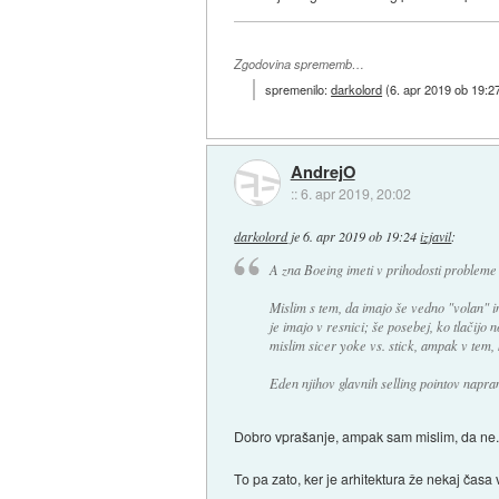
Zgodovina sprememb…
spremenilo:
darkolord
(
6. apr 2019 ob 19:2
AndrejO
::
6. apr 2019, 20:02
darkolord
je
6. apr 2019 ob 19:24
izjavil
:
A zna Boeing imeti v prihodosti probleme
Mislim s tem, da imajo še vedno "volan" in
je imajo v resnici; še posebej, ko tlačijo
mislim sicer yoke vs. stick, ampak v tem, 
Eden njihov glavnih selling pointov napram 
Dobro vprašanje, ampak sam mislim, da ne
To pa zato, ker je arhitektura že nekaj čas