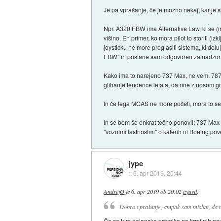
Je pa vprašanje, če je možno nekaj, kar je 
Npr. A320 FBW ima Alternative Law, ki se (me
višino. En primer, ko mora pilot to storiti 
joysticku ne more preglasiti sistema, ki del
FBW" in postane sam odgovoren za nadzor le
Kako ima to narejeno 737 Max, ne vem. 787 
glihanje tendence letala, da rine z nosom go
In če tega MCAS ne more početi, mora to sev
In se bom še enkrat tečno ponovil: 737 Max 
"voznimi lastnostmi" o katerih ni Boeing poveda
jype
::
6. apr 2019, 20:44
AndrejO
je
6. apr 2019 ob 20:02
izjavil
:
Dobro vprašanje, ampak sam mislim, da n
Če se trim dejansko premika na krmilnih povr