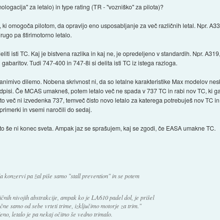
logacija" za letalo) in type rating (TR - "vozniško" za pilota)?
ing, ki omogoča pilotom, da opravijo eno usposabljanje za več različnih letal. Npr. A3
rugo pa štirimotorno letalo.
eliti isti TC. Kaj je bistvena razlika in kaj ne, je opredeljeno v standardih. Npr. A31
 gabaritov. Tudi 747-400 in 747-8i si delita isti TC iz istega razloga.
 zanimivo dilemo. Nobena skrivnost ni, da so letalne karakteristike Max modelov ne
dpisi. Če MCAS umakneš, potem letalo več ne spada v 737 TC in rabi nov TC, ki ga 
a to več ni izvedenka 737, temveč čisto novo letalo za katerega potrebuješ nov TC
primerki in vsemi naročili do sedaj.
R, to še ni konec sveta. Ampak jaz se sprašujem, kaj se zgodi, če EASA umakne TC.
 Na konzervi pa žal piše samo "stall prevention" in se potem
čnih nivojih abstrakcije, ampak ko je LA610 padel dol, je prišel
čne samo od sebe vrteti trime, izključimo motorje za trim."
jeno, letalo je pa nekaj očitno še vedno trimalo.