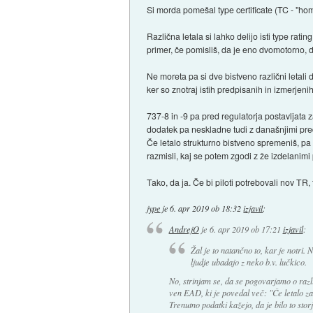
Si morda pomešal type certificate (TC - "homo
Različna letala si lahko delijo isti type rat
primer, če pomisliš, da je eno dvomotorno, d
Ne moreta pa si dve bistveno različni letali d
ker so znotraj istih predpisanih in izmerjenih
737-8 in -9 pa pred regulatorja postavljata
dodatek pa neskladne tudi z današnjimi pre
Če letalo strukturno bistveno spremeniš, p
razmisli, kaj se potem zgodi z že izdelanimi 
Tako, da ja. Če bi piloti potrebovali nov T
jype
je
6. apr 2019 ob 18:32
izjavil
:
AndrejO
je
6. apr 2019 ob 17:21
izjavil
:
Žal je to natančno to, kar je notri.
ljudje ubadajo z neko b.v. lučkico.
No, strinjam se, da se pogovarjamo o razli
ven EAD, ki je povedal več: "Če letalo za
Trenutno podatki kažejo, da je bilo to stor