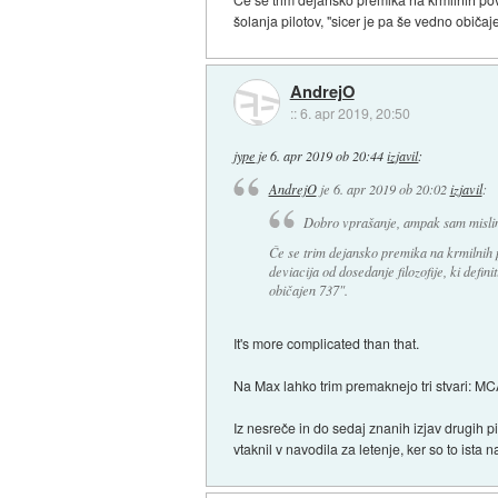
šolanja pilotov, "sicer je pa še vedno običaj
AndrejO
::
6. apr 2019, 20:50
jype
je
6. apr 2019 ob 20:44
izjavil
:
AndrejO
je
6. apr 2019 ob 20:02
izjavil
:
Dobro vprašanje, ampak sam mislim
Če se trim dejansko premika na krmilnih p
deviacija od dosedanje filozofije, ki defini
običajen 737".
It's more complicated than that.
Na Max lahko trim premaknejo tri stvari: MCAS
Iz nesreče in do sedaj znanih izjav drugih pi
vtaknil v navodila za letenje, ker so to ista