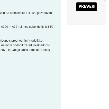
30 in A340 imata isti TR - kar je zabaven
9, A320 in A321 si med seboj delijo isti TC,
skladne s predhodnimi modeli, kot
ne more pridobiti zaradi neskladnosti.
 in nov TR. Oboje lahko podelaš, ampak