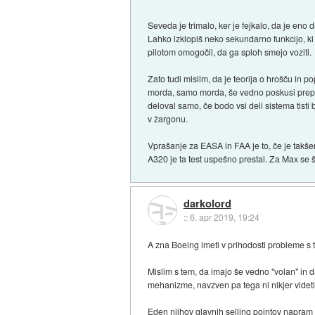
Seveda je trimalo, ker je fejkalo, da je eno 
Lahko izklopiš neko sekundarno funkcijo, ki t
pilotom omogočil, da ga sploh smejo voziti.
Zato tudi mislim, da je teorija o hrošču in 
morda, samo morda, še vedno poskusi prepreči
deloval samo, če bodo vsi deli sistema tisti
v žargonu.
Vprašanje za EASA in FAA je to, če je takše
A320 je ta test uspešno prestal. Za Max se š
darkolord
::
6. apr 2019, 19:24
A zna Boeing imeti v prihodosti probleme s
Mislim s tem, da imajo še vedno "volan" in da
mehanizme, navzven pa tega ni nikjer videti.
Eden njihov glavnih selling pointov napram Air