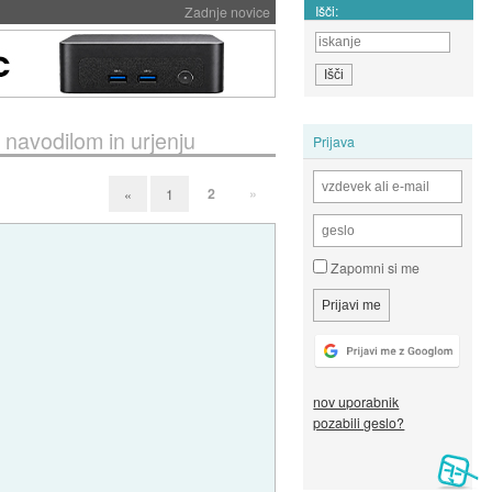
Išči:
Zadnje novice
 navodilom in urjenju
Prijava
2
»
«
1
Zapomni si me
nov uporabnik
pozabili geslo?