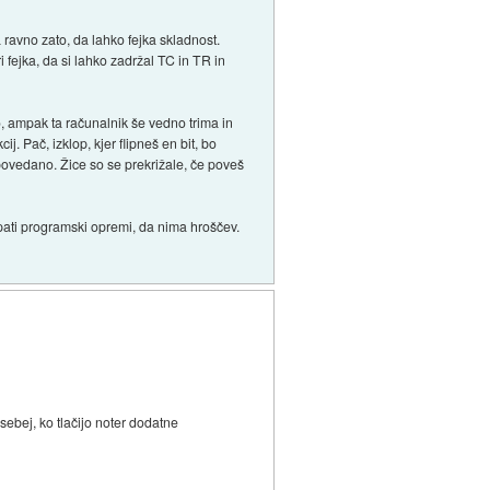
a ravno zato, da lahko fejka skladnost.
i fejka, da si lahko zadržal TC in TR in
no, ampak ta računalnik še vedno trima in
. Pač, izklop, kjer flipneš en bit, bo
 povedano. Žice so se prekrižale, če poveš
upati programski opremi, da nima hroščev.
osebej, ko tlačijo noter dodatne