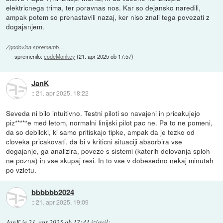
elektricnega trima, ter poravnas nos. Kar so dejansko naredili,
ampak potem so prenastavili nazaj, ker niso znali tega povezati z
dogajanjem.
Zgodovina sprememb…
spremenilo:
codeMonkey
(
21. apr 2025 ob 17:57
)
JanK
::
21. apr 2025, 18:22
Seveda ni bilo intuitivno. Testni piloti so navajeni in pricakujejo
piz*****e med letom, normalni linijski pilot pac ne. Pa to ne pomeni,
da so debilcki, ki samo pritiskajo tipke, ampak da je tezko od
cloveka pricakovati, da bi v kriticni situaciji absorbira vse
dogajanje, ga analizira, poveze s sistemi (katerih delovanja sploh
ne pozna) in vse skupaj resi. In to vse v dobesedno nekaj minutah
po vzletu.
bbbbbb2024
::
21. apr 2025, 19:09
JanK
je
21. apr 2025 ob 17:41
izjavil
: