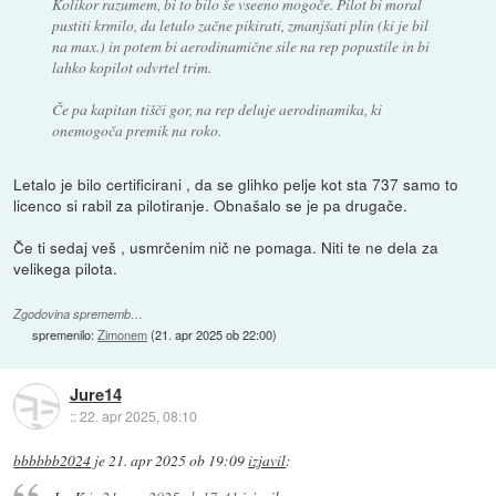
Kolikor razumem, bi to bilo še vseeno mogoče. Pilot bi moral
pustiti krmilo, da letalo začne pikirati, zmanjšati plin (ki je bil
na max.) in potem bi aerodinamične sile na rep popustile in bi
lahko kopilot odvrtel trim.
Če pa kapitan tišči gor, na rep deluje aerodinamika, ki
onemogoča premik na roko.
Letalo je bilo certificirani , da se glihko pelje kot sta 737 samo to
licenco si rabil za pilotiranje. Obnašalo se je pa drugače.
Če ti sedaj veš , usmrčenim nič ne pomaga. Niti te ne dela za
velikega pilota.
Zgodovina sprememb…
spremenilo:
Zimonem
(
21. apr 2025 ob 22:00
)
Jure14
::
22. apr 2025, 08:10
bbbbbb2024
je
21. apr 2025 ob 19:09
izjavil
: