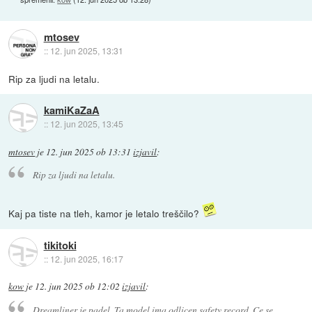
mtosev
::
12. jun 2025, 13:31
Rip za ljudi na letalu.
kamiKaZaA
::
12. jun 2025, 13:45
mtosev
je
12. jun 2025 ob 13:31
izjavil
:
Rip za ljudi na letalu.
Kaj pa tiste na tleh, kamor je letalo treščilo?
tikitoki
::
12. jun 2025, 16:17
kow
je
12. jun 2025 ob 12:02
izjavil
:
Dreamliner je padel. Ta model ima odlicen safety record. Ce se