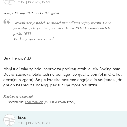
::
12. jun 2025, 12:21
kow
je
12. jun 2025 ob 12:02
izjavil
:
Dreamliner je padel. Ta model ima odlicen safety record. Ce se
ne motim, je to prvi vecji crash v skoraj 20 letih, ceprav jih leti
preko 1000.
Market je imo overreactal.
Buy the dip? :D
Meni tudi tako zgleda, ceprav za pretiran strah je kriv Boeing sam.
Dobra zasnova letala tudi ne pomaga, ce quality control ni OK, kot
omenjeno zgoraj. Se pa letalske nesrece dogajajo in verjetnost, da
gre ob nesreci za Boeing, pac tudi ne more biti nizka.
Zgodovina sprememb…
spremenilo:
codeMonkey
(
12. jun 2025 ob 12:22
)
kixs
::
12. jun 2025, 12:21