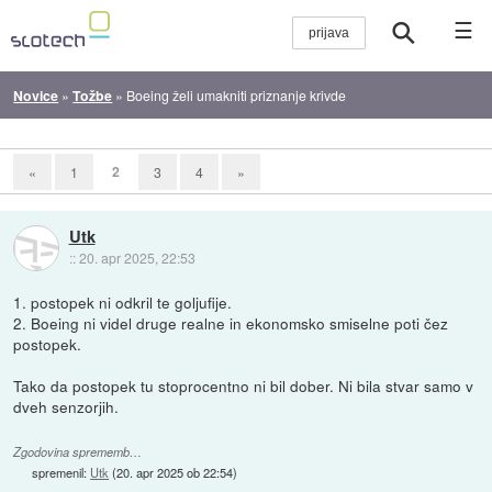
☰
Novice
»
Tožbe
»
Boeing želi umakniti priznanje krivde
2
«
1
3
4
»
Utk
::
20. apr 2025, 22:53
1. postopek ni odkril te goljufije.
2. Boeing ni videl druge realne in ekonomsko smiselne poti čez
postopek.
Tako da postopek tu stoprocentno ni bil dober. Ni bila stvar samo v
dveh senzorjih.
Zgodovina sprememb…
spremenil:
Utk
(
20. apr 2025 ob 22:54
)