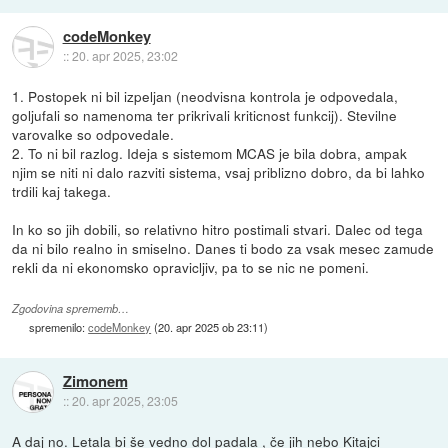
codeMonkey
::
20. apr 2025, 23:02
1. Postopek ni bil izpeljan (neodvisna kontrola je odpovedala,
goljufali so namenoma ter prikrivali kriticnost funkcij). Stevilne
varovalke so odpovedale.
2. To ni bil razlog. Ideja s sistemom MCAS je bila dobra, ampak
njim se niti ni dalo razviti sistema, vsaj priblizno dobro, da bi lahko
trdili kaj takega.
In ko so jih dobili, so relativno hitro postimali stvari. Dalec od tega
da ni bilo realno in smiselno. Danes ti bodo za vsak mesec zamude
rekli da ni ekonomsko opravicljiv, pa to se nic ne pomeni.
Zgodovina sprememb…
spremenilo:
codeMonkey
(
20. apr 2025 ob 23:11
)
Zimonem
::
20. apr 2025, 23:05
A daj no. Letala bi še vedno dol padala , če jih nebo Kitajci