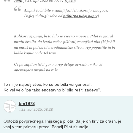
JanK
je
21. apr 2025 ob 17:41
izjavil
:
Ampak to bi bilo v zadnji fazi leta skoraj nemogoce.
Poglej si drugi video od
priblizno tukaj naprej
Kolikor razumem, bi to bilo še vseeno mogoče. Pilot bi moral
pustiti krmilo, da letalo začne pikirati, zmanjšati plin (ki je bil
na max.) in potem bi aerodinamične sile na rep popustile in bi
lahko kopilot odvrtel trim.
Če pa kapitan tišči gor, na rep deluje aerodinamika, ki
onemogoča premik na roko.
To mi je najbolj všeč, ko so po bitki vsi generali.
Ko vsi vejo "pa tako enostavno bi bilo rešiti zadevo".
bm1973
::
22. apr 2025, 08:28
Obtožiti povprečnega linijskega pilota, da je on kriv za crash, je
vsaj v tem primeru precej Poncij Pilat situacija.