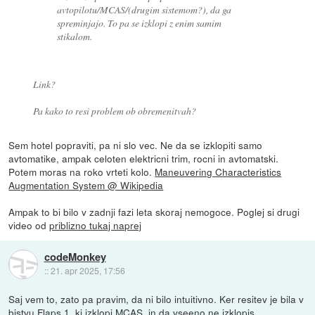
avtopilotu/MCAS/(drugim sistemom?), da ga
spreminjajo. To pa se izklopi z enim samim
stikalom.
Link?
Pa kako to resi problem ob obremenitvah?
Sem hotel popraviti, pa ni slo vec. Ne da se izklopiti samo
avtomatike, ampak celoten elektricni trim, rocni in avtomatski.
Potem moras na roko vrteti kolo.
Maneuvering Characteristics
Augmentation System @ Wikipedia
Ampak to bi bilo v zadnji fazi leta skoraj nemogoce. Poglej si drugi
video od
priblizno tukaj naprej
codeMonkey
::
21. apr 2025, 17:56
Saj vem to, zato pa pravim, da ni bilo intuitivno. Ker resitev je bila v
bistvu Flaps 1, ki izklopi MCAS, in da vseeno ne izklopis