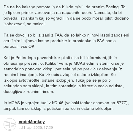
Da ne bo kaksne pomote in da bi kdo mislil, da branim Boeing. To
je tipicen primer varcevanja na napacnih receh. Namesto, da bi
povedali strankam kaj so vgradili in da se bodo morali piloti dodano
izobazevati, so molcali.
Pa se dovolj so bil zlizani z FAA, da so lahko njihovi lastni zaposleni
certificirali njihove lastne produkte in prostopke in FAA samo
porocali: vse OK.
Kot je Petter lepo povedal: ker piloti niso bili informirani, jih je
obnasanje presentilo. Kolikor vem, je MCAS edini sistem, ki se je
samodejno ponovno vklopil pet sekund po preklicu delovanja (z
rocnim trimanjem). Ko izklopis avtopilot ostane izklopljen. Ko
izklopis avtothrottle, ostane izklopljen. Tukaj pa se je po 5
sekundah sam vklopil, in trim spreminjal s hitrostjo vecjo od tiste,
dosegljive z rocnim trimom.
In MCAS je vgrajen tudi v KC-46 (vojaski tanker osnovan na B777),
ampak tam se izklopi s potiskom palice in ostane izklopljen.
codeMonkey
::
21. apr 2025, 17:29