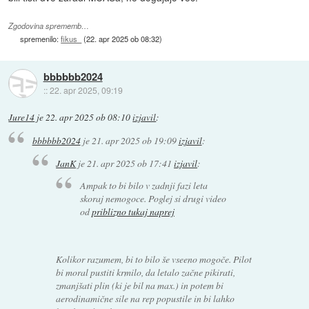
Zgodovina sprememb…
spremenilo:
fikus_
(
22. apr 2025 ob 08:32
)
bbbbbb2024
::
22. apr 2025, 09:19
Jure14
je
22. apr 2025 ob 08:10
izjavil
:
bbbbbb2024
je
21. apr 2025 ob 19:09
izjavil
:
JanK
je
21. apr 2025 ob 17:41
izjavil
:
Ampak to bi bilo v zadnji fazi leta
skoraj nemogoce. Poglej si drugi video
od
priblizno tukaj naprej
Kolikor razumem, bi to bilo še vseeno mogoče. Pilot
bi moral pustiti krmilo, da letalo začne pikirati,
zmanjšati plin (ki je bil na max.) in potem bi
aerodinamične sile na rep popustile in bi lahko