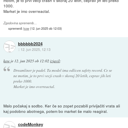
motim, je to prvi vecji crash v skoraj 20 letih, ceprav jih leti preko
1000.
Market je imo overreactal.
Zgodovina sprememb…
spremenil:
kow
(
12. jun 2025 ob 12:03
)
bbbbbb2024
::
12. jun 2025, 12:13
kow
je
12. jun 2025 ob 12:02
izjavil
:
Dreamliner je padel. Ta model ima odlicen safety record. Ce se
ne motim, je to prvi vecji crash v skoraj 20 letih, ceprav jih leti
preko 1000.
Market je imo overreactal.
Malo počakaj s sodbo. Ker če so zopet pozabili privijačiti vrata ali
kaj podobno abotnega, potem bo market še malo reagiral.
codeMonkey