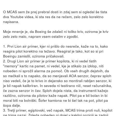
O MCAS sem že prej prebral dosti in zdaj sem si ogledal še tista
dva Youtube videa, ki sta res da ne rečem, zelo zelo korektno
napisana.
Moje mnenje je, da Boeing še zdaleč ni toliko kriv, oziroma je kriv
zelo zelo malo, napram vsem ostalim v zgodbi.
1. Prvi Lion air primer, kjer ni prišlo do nesreče, kaže na to, kako
reagira pilot korektno na težavo. Reagiral je tako, kot so si pri
Boeingu zamislili, oziroma pričakovali.
2. Drugi Lion air primer je primer kopilota, ki ni vedel tistih
"memory" kartic na pamet, ni vedel, kje je stikalo za izklop, niti
nobeden ni sprožil alarma za pomoč. Ob vseh drugih dejstvih, da
so mečkali s to napako, da so menjavali AOA senzor, čeprav sploh
niso vedeli, če je to krivo in dejansko so montirali rabljen senzor, ki
je bil napak kalibriran. In seveda ni testirano nič, reset računalnika,
če zazna senzor in čav. Sploh dojela nista, da instrumenti kažejo
različno, oziroma da pilotov kaže napak. Pilot pa e bil bolan in bi
moral biti na bolniški. Šofer kamiona ne bi šel tak na pot, pilot pa
šopa dalje.
3. Tretji primer, egiptovski, več napak, MCAS trima proti nuli, kopilot
ne trima nazaj. Zgleda nobeden ni dojel v kakšni poziciji je zadnji