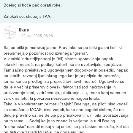
Boeing si hoče pač oprati roke.
Zafukali so, skupaj s FAA...
fikus_
::
22. apr 2025, 08:28
Saj po bitki je marsikaj jasno. Prav tako so po bitki glasni tisti, ki
preusmerjajo pozornost od izvirnega "greha".
V letalski industriji/panogi je (bil) sistem ugotavljanja napak,
letalskih nesreč, na podlagi katerih so se uveljavljale izboljšave.
Tam začno preiskave z ugotavljanjem dogodkov in posledic, napak
na letalih, ravnanj ljudi okrog tega kar je pripeljalo do nesreče,...
ter na koncu predlogi za preprečitev novih nesreč. Ugotovitve so,
da je v večini primerov človeški faktor tisti (od načrtovanja in
proizvodnje letal, vzdrževanja, pilotiranje,....), redko kdaj samo en
vzrok na letu, ki povzroči nesrečo/onemogoči letalo.
Tako je v konkretnem primeru "zajeb" Boeinga, da piloti niso vedeli
za obnašanje MCAS, niso vedeli, kako onemogočit sistem, če ne
deluje pravilno oz. ne deluje po pričakovanjih, ni bilo izobraževanja
na to temo,... Sedaj ko je to znano in verjetno je tudi Boeing
"mehansko" naredil nekaj v tej smeri, se pa takšne nesreče, kot sta
bili tisti dve zaradi MCASa, ne dogajajo več.