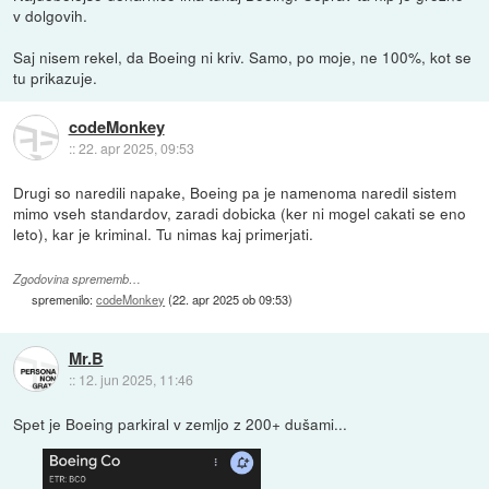
v dolgovih.
Saj nisem rekel, da Boeing ni kriv. Samo, po moje, ne 100%, kot se
tu prikazuje.
codeMonkey
::
22. apr 2025, 09:53
Drugi so naredili napake, Boeing pa je namenoma naredil sistem
mimo vseh standardov, zaradi dobicka (ker ni mogel cakati se eno
leto), kar je kriminal. Tu nimas kaj primerjati.
Zgodovina sprememb…
spremenilo:
codeMonkey
(
22. apr 2025 ob 09:53
)
Mr.B
::
12. jun 2025, 11:46
Spet je Boeing parkiral v zemljo z 200+ dušami...