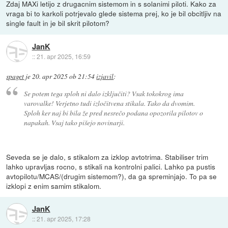
Zdaj MAXi letijo z drugacnim sistemom in s solanimi piloti. Kako za
vraga bi to karkoli potrjevalo glede sistema prej, ko je bil obcitljiv na
single fault in je bil skrit pilotom?
JanK
::
21. apr 2025, 16:59
spaget
je
20. apr 2025 ob 21:54
izjavil
:
Se potem tega sploh ni dalo izključiti? Vsak tokokrog ima
varovalke! Verjetno tudi izločitvena stikala. Tako da dvomim.
Sploh ker naj bi bila že pred nesrečo podana opozorila pilotov o
napakah. Vsaj tako pišejo novinarji.
Seveda se je dalo, s stikalom za izklop avtotrima. Stabiliser trim
lahko upravljas rocno, s stikali na kontrolni palici. Lahko pa pustis
avtopilotu/MCAS/(drugim sistemom?), da ga spreminjajo. To pa se
izklopi z enim samim stikalom.
JanK
::
21. apr 2025, 17:28