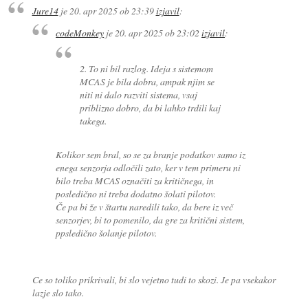
Jure14
je
20. apr 2025 ob 23:39
izjavil
:
codeMonkey
je
20. apr 2025 ob 23:02
izjavil
:
2. To ni bil razlog. Ideja s sistemom
MCAS je bila dobra, ampak njim se
niti ni dalo razviti sistema, vsaj
priblizno dobro, da bi lahko trdili kaj
takega.
Kolikor sem bral, so se za branje podatkov samo iz
enega senzorja odločili zato, ker v tem primeru ni
bilo treba MCAS označiti za kritičnega, in
posledično ni treba dodatno šolati pilotov.
Če pa bi že v štartu naredili tako, da bere iz več
senzorjev, bi to pomenilo, da gre za kritični sistem,
ppsledično šolanje pilotov.
Ce so toliko prikrivali, bi slo vejetno tudi to skozi. Je pa vsekakor
lazje slo tako.