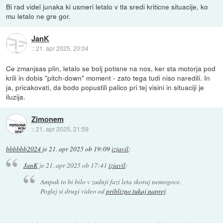
Bi rad videl junaka ki usmeri letalo v tla sredi kriticne situacije, ko
mu letalo ne gre gor.
JanK
::
21. apr 2025, 20:04
Ce zmanjsas plin, letalo se bolj potisne na nos, ker sta motorja pod
krili in dobis "pitch-down" moment - zato tega tudi niso naredili. In
ja, pricakovati, da bodo popustili palico pri tej visini in situaciji je
iluzija.
Zimonem
::
21. apr 2025, 21:59
bbbbbb2024
je
21. apr 2025 ob 19:09
izjavil
:
JanK
je
21. apr 2025 ob 17:41
izjavil
:
Ampak to bi bilo v zadnji fazi leta skoraj nemogoce.
Poglej si drugi video od
priblizno tukaj naprej