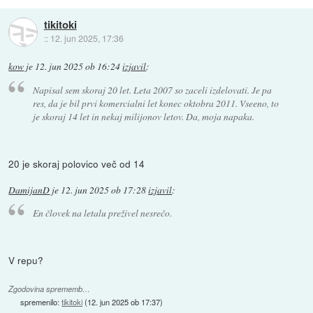
tikitoki
::
12. jun 2025, 17:36
kow
je
12. jun 2025 ob 16:24
izjavil
:
Napisal sem skoraj 20 let. Leta 2007 so zaceli izdelovati. Je pa
res, da je bil prvi komercialni let konec oktobra 2011. Vseeno, to
je skoraj 14 let in nekaj milijonov letov. Da, moja napaka.
20 je skoraj polovico več od 14
DamijanD
je
12. jun 2025 ob 17:28
izjavil
:
En človek na letalu preživel nesrečo.
V repu?
Zgodovina sprememb…
spremenilo:
tikitoki
(
12. jun 2025 ob 17:37
)