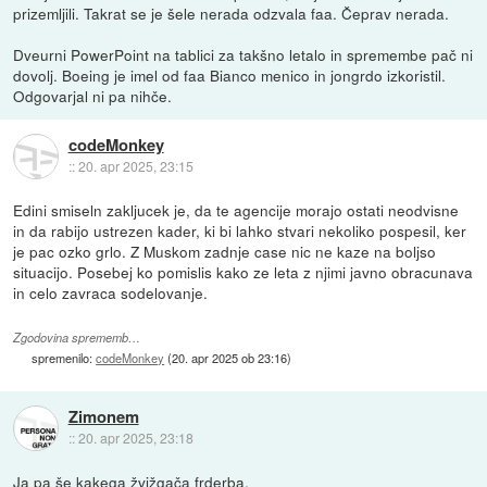
prizemljili. Takrat se je šele nerada odzvala faa. Čeprav nerada.
Dveurni PowerPoint na tablici za takšno letalo in spremembe pač ni
dovolj. Boeing je imel od faa Bianco menico in jongrdo izkoristil.
Odgovarjal ni pa nihče.
codeMonkey
::
20. apr 2025, 23:15
Edini smiseln zakljucek je, da te agencije morajo ostati neodvisne
in da rabijo ustrezen kader, ki bi lahko stvari nekoliko pospesil, ker
je pac ozko grlo. Z Muskom zadnje case nic ne kaze na boljso
situacijo. Posebej ko pomislis kako ze leta z njimi javno obracunava
in celo zavraca sodelovanje.
Zgodovina sprememb…
spremenilo:
codeMonkey
(
20. apr 2025 ob 23:16
)
Zimonem
::
20. apr 2025, 23:18
Ja pa še kakega žvižgača frderba.