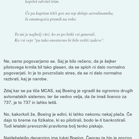
kopilot odvrtel trim.
Če pa kapitan tišči gor, na rep deluje aerodinamika,
ki onemogoča premik na roko.
To mi je najbolj všeč, ko so po bitki vsi generali.
Ko vsi vejo "pa tako enostavno bi bilo rešiti zadevo".
Ne, samo pogovarjamo se. Saj je bilo rečeno, da je šejker
pilotovega krmila bil tako glasen, da se sploh ni dalo normalno
pogovarjati. In je to povzročalo stres, da se ni dalo normalno
razbrati, kaj je narobe.
Zdaj kar se pa tiče MCAS, saj Boeing je vgradil še ogromno drugih
avtomatskih sistemov, ter še vedno velja, da če imaš licenco za
737, je to 737 in lahko letiš.
No, kakorkoli že, Boeing je edini, ki lahko nekomu nekaj plača. Če
dajo to breme na fizikalce, ki so pilotirali, bodo le-ti bankrotirali.
Tudi letalski prevozniki praviloma bolj tenko piskajo.
Najdebelejšo denarnico ima tukaj Boeing. Čeprav ta hip je grozno