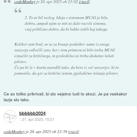
codeMonkey
je
20. apr 2025 ob 23:02
izjavil
:
2. To ni bil razlog. Ideja s sistemom MCAS je bila
dobra, ampak njim se niti ni dalo razviti sistema,
vsaj priblizno dobro, da bi lahko trdili kaj takega.
Kolikor sem bral, so se za branje podatkov samo iz enega
senzorja odločili zato, ker v tem primeru ni bilo treba MCAS
označiti za kritičnega, in posledično ni treba dodatno šolati
pilotov.
Če pa bi že v štartu naredili tako, da bere iz več senzorjev, bi to
pomenilo, da gre za kritični sistem, ppsledično šolanje pilotov.
Ce so toliko prikrivali, bi slo vejetno tudi to skozi. Je pa vsekakor
lazje slo tako.
bbbbbb2024
::
21. apr 2025, 15:21
codeMonkey
je
20. apr 2025 ob 23:59
izjavil
: