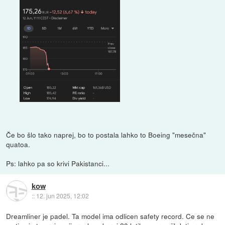
Če bo šlo tako naprej, bo to postala lahko to Boeing "mesečna"
quatoa.
Ps: lahko pa so krivi Pakistanci...
kow
::
12. jun 2025, 12:02
Dreamliner je padel. Ta model ima odlicen safety record. Ce se ne