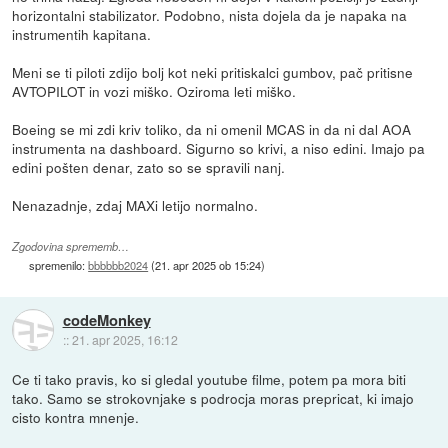
horizontalni stabilizator. Podobno, nista dojela da je napaka na
instrumentih kapitana.
Meni se ti piloti zdijo bolj kot neki pritiskalci gumbov, pač pritisne
AVTOPILOT in vozi miško. Oziroma leti miško.
Boeing se mi zdi kriv toliko, da ni omenil MCAS in da ni dal AOA
instrumenta na dashboard. Sigurno so krivi, a niso edini. Imajo pa
edini pošten denar, zato so se spravili nanj.
Nenazadnje, zdaj MAXi letijo normalno.
Zgodovina sprememb…
spremenilo:
bbbbbb2024
(
21. apr 2025 ob 15:24
)
codeMonkey
::
21. apr 2025, 16:12
Ce ti tako pravis, ko si gledal youtube filme, potem pa mora biti
tako. Samo se strokovnjake s podrocja moras prepricat, ki imajo
cisto kontra mnenje.