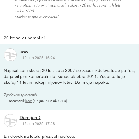
ne motim, je to prvi vecji crash v skoraj 20 letih, ceprav jih leti
preko 1000.
Market je imo overreactal.
20 let se v uporabi ni.
kow
::
12. jun 2025, 16:24
Napisal sem skoraj 20 let. Leta 2007 so zaceli izdelovati. Je pa res,
da je bil prvi komercialni let konec oktobra 2011. Vseeno, to je
skoraj 14 let in nekaj milijonov letov. Da, moja napaka.
Zgodovina sprememb…
spremenil:
kow
(
12. jun 2025 ob 16:25
)
DamijanD
::
12. jun 2025, 17:28
En človek na letalu preživel nesrečo.