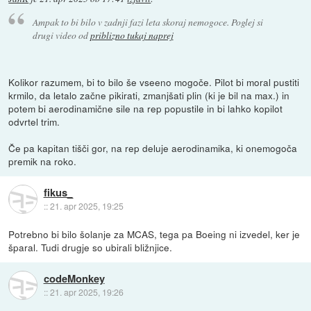
Ampak to bi bilo v zadnji fazi leta skoraj nemogoce. Poglej si
drugi video od
priblizno tukaj naprej
Kolikor razumem, bi to bilo še vseeno mogoče. Pilot bi moral pustiti
krmilo, da letalo začne pikirati, zmanjšati plin (ki je bil na max.) in
potem bi aerodinamične sile na rep popustile in bi lahko kopilot
odvrtel trim.
Če pa kapitan tišči gor, na rep deluje aerodinamika, ki onemogoča
premik na roko.
fikus_
::
21. apr 2025, 19:25
Potrebno bi bilo šolanje za MCAS, tega pa Boeing ni izvedel, ker je
šparal. Tudi drugje so ubirali bližnjice.
codeMonkey
::
21. apr 2025, 19:26