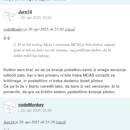
Jure14
::
20. apr 2025, 23:39
codeMonkey
je
20. apr 2025 ob 23:02
izjavil
:
2. To ni bil razlog. Ideja s sistemom MCAS je bila dobra, ampak
njim se niti ni dalo razviti sistema, vsaj priblizno dobro, da bi
lahko trdili kaj takega.
Kolikor sem bral, so se za branje podatkov samo iz enega senzorja
odločili zato, ker v tem primeru ni bilo treba MCAS označiti za
kritičnega, in posledično ni treba dodatno šolati pilotov.
Če pa bi že v štartu naredili tako, da bere iz več senzorjev, bi to
pomenilo, da gre za kritični sistem, ppsledično šolanje pilotov.
codeMonkey
::
20. apr 2025, 23:59
Jure14
je
20. apr 2025 ob 23:39
izjavil
: