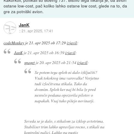
ostane low-cost, pač koliko lahko ostane low cost, glede na to, da
gre za potniški avion.
JanK
::
21. apr 2025, 17:41
codeMonkey
je
21. apr 2025 ob 17:29
izjavil
:
JanK
je
21. apr 2025 ob 16:59
izjavil
:
spaget
je
20. apr 2025 ob 21:54
izjavil
:
Se potem tega sploh ni dalo izključiti?
Vsak tokokrog ima varovalke! Verjetno
tudi izločitvena stikala. Tako da
dvomim. Sploh ker naj bi bila že pred
nesrečo podana opozorila pilotov o
napakah. Vsaj tako pišejo novinarji.
Seveda se je dalo, s stikalom za izklop avtotrima.
Stabiliser trim lahko upravljas rocno, s stikali na
kontrolni palici. Lahko pa pustis