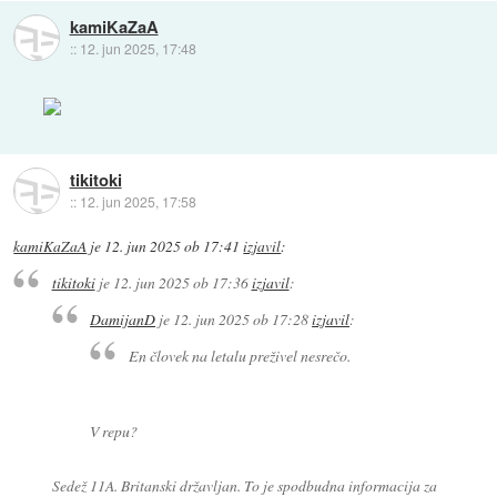
kamiKaZaA
::
12. jun 2025, 17:48
tikitoki
::
12. jun 2025, 17:58
kamiKaZaA
je
12. jun 2025 ob 17:41
izjavil
:
tikitoki
je
12. jun 2025 ob 17:36
izjavil
:
DamijanD
je
12. jun 2025 ob 17:28
izjavil
:
En človek na letalu preživel nesrečo.
V repu?
Sedež 11A. Britanski državljan. To je spodbudna informacija za