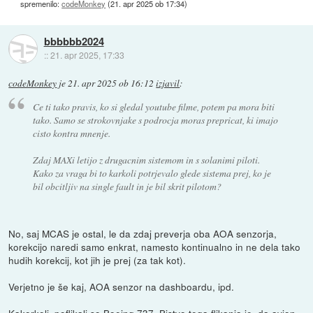
spremenilo:
codeMonkey
(
21. apr 2025 ob 17:34
)
bbbbbb2024
::
21. apr 2025, 17:33
codeMonkey
je
21. apr 2025 ob 16:12
izjavil
:
Ce ti tako pravis, ko si gledal youtube filme, potem pa mora biti
tako. Samo se strokovnjake s podrocja moras prepricat, ki imajo
cisto kontra mnenje.
Zdaj MAXi letijo z drugacnim sistemom in s solanimi piloti.
Kako za vraga bi to karkoli potrjevalo glede sistema prej, ko je
bil obcitljiv na single fault in je bil skrit pilotom?
No, saj MCAS je ostal, le da zdaj preverja oba AOA senzorja,
korekcijo naredi samo enkrat, namesto kontinualno in ne dela tako
hudih korekcij, kot jih je prej (za tak kot).
Verjetno je še kaj, AOA senzor na dashboardu, ipd.
Kakorkoli, poflikali so Boeing 737. Bistvo tega flikanja je, da avion