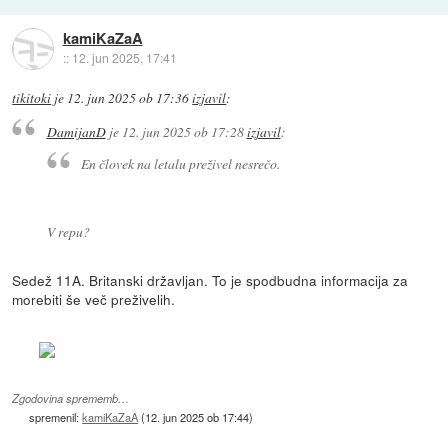
kamiKaZaA
::
12. jun 2025, 17:41
tikitoki
je
12. jun 2025 ob 17:36
izjavil
:
DamijanD
je
12. jun 2025 ob 17:28
izjavil
:
En človek na letalu preživel nesrečo.
V repu?
Sedež 11A. Britanski državljan. To je spodbudna informacija za
morebiti še več preživelih.
Zgodovina sprememb…
spremenil:
kamiKaZaA
(
12. jun 2025 ob 17:44
)