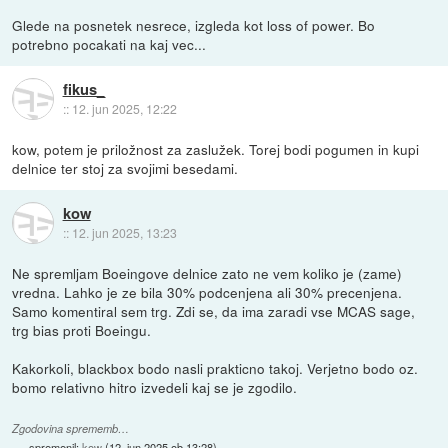
Glede na posnetek nesrece, izgleda kot loss of power. Bo
potrebno pocakati na kaj vec...
fikus_
::
12. jun 2025, 12:22
kow, potem je priložnost za zaslužek. Torej bodi pogumen in kupi
delnice ter stoj za svojimi besedami.
kow
::
12. jun 2025, 13:23
Ne spremljam Boeingove delnice zato ne vem koliko je (zame)
vredna. Lahko je ze bila 30% podcenjena ali 30% precenjena.
Samo komentiral sem trg. Zdi se, da ima zaradi vse MCAS sage,
trg bias proti Boeingu.
Kakorkoli, blackbox bodo nasli prakticno takoj. Verjetno bodo oz.
bomo relativno hitro izvedeli kaj se je zgodilo.
Zgodovina sprememb…
spremenil:
kow
(
12. jun 2025 ob 13:28
)