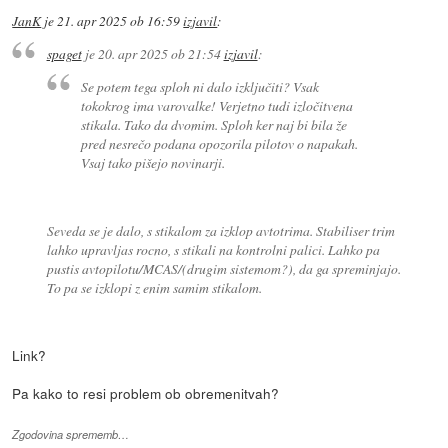
JanK
je
21. apr 2025 ob 16:59
izjavil
:
spaget
je
20. apr 2025 ob 21:54
izjavil
:
Se potem tega sploh ni dalo izključiti? Vsak
tokokrog ima varovalke! Verjetno tudi izločitvena
stikala. Tako da dvomim. Sploh ker naj bi bila že
pred nesrečo podana opozorila pilotov o napakah.
Vsaj tako pišejo novinarji.
Seveda se je dalo, s stikalom za izklop avtotrima. Stabiliser trim
lahko upravljas rocno, s stikali na kontrolni palici. Lahko pa
pustis avtopilotu/MCAS/(drugim sistemom?), da ga spreminjajo.
To pa se izklopi z enim samim stikalom.
Link?
Pa kako to resi problem ob obremenitvah?
Zgodovina sprememb…