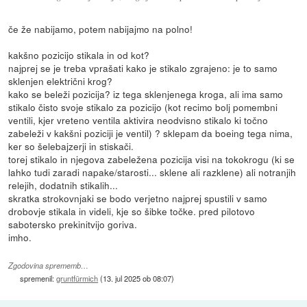
če že nabijamo, potem nabijajmo na polno!
kakšno pozicijo stikala in od kot?
najprej se je treba vprašati kako je stikalo zgrajeno: je to samo
sklenjen električni krog?
kako se beleži pozicija? iz tega sklenjenega kroga, ali ima samo
stikalo čisto svoje stikalo za pozicijo (kot recimo bolj pomembni
ventili, kjer vreteno ventila aktivira neodvisno stikalo ki točno
zabeleži v kakšni poziciji je ventil) ? sklepam da boeing tega nima,
ker so šelebajzerji in stiskači.
torej stikalo in njegova zabeležena pozicija visi na tokokrogu (ki se
lahko tudi zaradi napake/starosti... sklene ali razklene) ali notranjih
relejih, dodatnih stikalih...
skratka strokovnjaki se bodo verjetno najprej spustili v samo
drobovje stikala in videli, kje so šibke točke. pred pilotovo
sabotersko prekinitvijo goriva.
imho.
Zgodovina sprememb…
spremenil:
gruntfürmich
(
13. jul 2025 ob 08:07
)