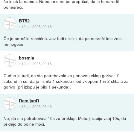
če imaš ta namen. Noben me ne bo prepričal, da je to naredil
ponesreči.
BT52
::
13. jul 2025, 00:16
Če je poročilo resnično. Jaz tudi mislim, da po nesreči tole zelo
nemogoče.
bosmla
::
13. jul 2025, 00:16
Cudno je tudi, da sta potrebovala za ponoven vklop goriva 10
sekund in se, da je minilo 4 sekunde med vklopom 1 in 2 stikala za
gorivo (pri izlopu je bilo 1 sekunda).
DamijanD
::
13. jul 2025, 05:46
Ne, da sta potrebovala 10s za preklop. Motorji rabijo vsaj 10s, da
pridejo do polne moči.