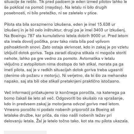
situacije še rešilo. Tik pred padcem je eden izmed pilotov lahko le
še poklical na pomoč (mayday). Na letalu ni bilo drugih
posebnosti, ni bilo pretežko, ni se zaletelo v ptice.
Pilota sta bila sorazmerno izkušena, eden je imel 15.638 ur
izkušenj in je bil celo inštruktur, drugi pa je imel 3403 ur izkušenj.
Na Boeingu 787 sta kumulativno letela dobrih 9000 ur. Pred letom
sta imela dovolj počitka, prav tako nista bila pod vplivom
psihoaktivnih snovi. Zato ostaja skrivnost, kdo in zakaj je po vzletu
izključil dotok goriva. Tega zaradi dizajna stikala ni mogoče storiti
nehote, lahko pa gre vedno za pomoto. Avtomatika v letalu
vključno z avtopilotom nima dostopa do teh stikal, morata pa ga
imeti pilota, saj je v redkih situacijah dotok goriva treba ugasniti
(denimo ob požaru v motorju). Ni verjetno, da bi šlo za mehansko
napako, saj sta bili obe stikali pretaknjeni praktično istočasno.
Več informacij pričakujemo iz končnega poročila, na katerega pa
bomo čakali še leto ali več. Odgovoriti bo skušalo na vprašanje,
kdo in predvsem zakaj je motorjema odvzel gorivo med letom.
Vmesno poročilo ni podalo nobenih priporočil za Boeing ali
letalske družbe, kar priča, da niso našli nobenih težav pri
delovanju letala. Žal je letelo točno tako, kot sta mu pilota ukazala.