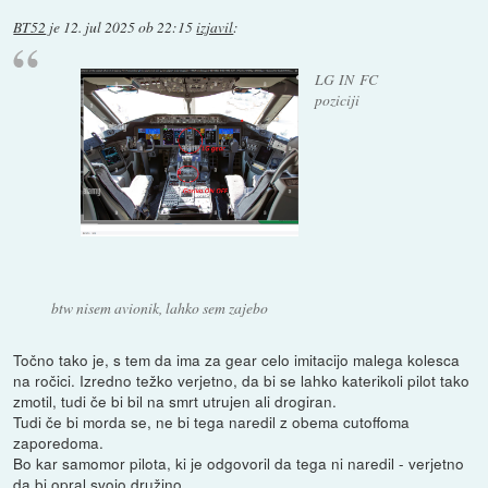
BT52
je
12. jul 2025 ob 22:15
izjavil
:
LG IN FC
poziciji
btw nisem avionik, lahko sem zajebo
Točno tako je, s tem da ima za gear celo imitacijo malega kolesca
na ročici. Izredno težko verjetno, da bi se lahko katerikoli pilot tako
zmotil, tudi če bi bil na smrt utrujen ali drogiran.
Tudi če bi morda se, ne bi tega naredil z obema cutoffoma
zaporedoma.
Bo kar samomor pilota, ki je odgovoril da tega ni naredil - verjetno
da bi opral svojo družino.