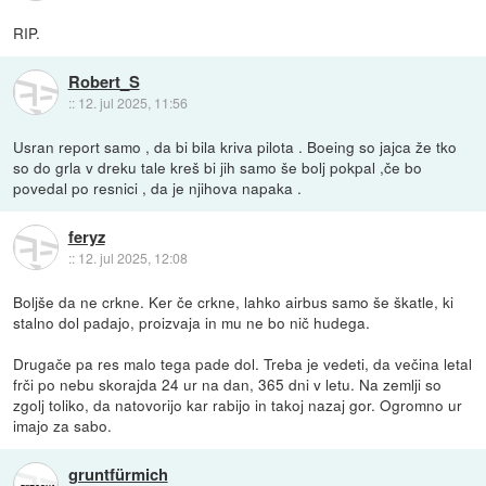
RIP.
Robert_S
::
12. jul 2025, 11:56
Usran report samo , da bi bila kriva pilota . Boeing so jajca že tko
so do grla v dreku tale kreš bi jih samo še bolj pokpal ,če bo
povedal po resnici , da je njihova napaka .
feryz
::
12. jul 2025, 12:08
Boljše da ne crkne. Ker če crkne, lahko airbus samo še škatle, ki
stalno dol padajo, proizvaja in mu ne bo nič hudega.
Drugače pa res malo tega pade dol. Treba je vedeti, da večina letal
frči po nebu skorajda 24 ur na dan, 365 dni v letu. Na zemlji so
zgolj toliko, da natovorijo kar rabijo in takoj nazaj gor. Ogromno ur
imajo za sabo.
gruntfürmich