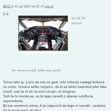
BT52
je
12. jul 2025 ob 22:15
izjavil
:
LG IN FC
poziciji
btw nisem avionik, lahko sem zajebo
Točno tako je, s tem da ima za gear celo imitacijo malega kolesca
na ročici. Izredno težko verjetno, da bi se lahko katerikoli pilot tako
zmotil, tudi če bi bil na smrt utrujen ali drogiran.
Tudi če bi morda se, ne bi tega naredil z obema cutoffoma
zaporedoma.
Bo kar samomor pilota, ki je odgovoril da tega ni naredil - verjetno
da bi opral svojo družino.