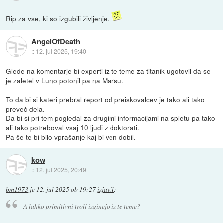
Rip za vse, ki so izgubili življenje.
AngelOfDeath
::
12. jul 2025, 19:40
Glede na komentarje bi experti iz te teme za titanik ugotovil da se
je zaletel v Luno potonil pa na Marsu.
To da bi si kateri prebral report od preiskovalcev je tako ali tako
preveč dela.
Da bi si pri tem pogledal za drugimi informacijami na spletu pa tako
ali tako potreboval vsaj 10 ljudi z doktorati.
Pa še te bi bilo vprašanje kaj bi ven dobil.
kow
::
12. jul 2025, 20:49
bm1973
je
12. jul 2025 ob 19:27
izjavil
:
A lahko primitivni troli izginejo iz te teme?