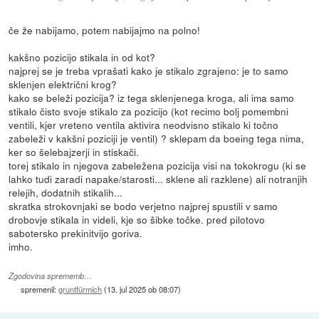
če že nabijamo, potem nabijajmo na polno!
kakšno pozicijo stikala in od kot?
najprej se je treba vprašati kako je stikalo zgrajeno: je to samo
sklenjen električni krog?
kako se beleži pozicija? iz tega sklenjenega kroga, ali ima samo
stikalo čisto svoje stikalo za pozicijo (kot recimo bolj pomembni
ventili, kjer vreteno ventila aktivira neodvisno stikalo ki točno
zabeleži v kakšni poziciji je ventil) ? sklepam da boeing tega nima,
ker so šelebajzerji in stiskači.
torej stikalo in njegova zabeležena pozicija visi na tokokrogu (ki se
lahko tudi zaradi napake/starosti... sklene ali razklene) ali notranjih
relejih, dodatnih stikalih...
skratka strokovnjaki se bodo verjetno najprej spustili v samo
drobovje stikala in videli, kje so šibke točke. pred pilotovo
sabotersko prekinitvijo goriva.
imho.
Zgodovina sprememb…
spremenil:
gruntfürmich
(
13. jul 2025 ob 08:07
)