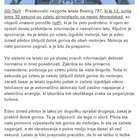
- Preiskovalci nezgode letala Boeing 787,
ki je 12. junija
Slo-Tech
letos 32 sekund po vzletu strmoglavilo na mesto Ahmedabad
, so
objavili vmesno poročilo (
pdf
), ki je že zelo podrobno. V njem so
opisali doslej pridobljene informacije o nesrečnem letu. Ključno je
spoznanje, da je letalo po vzletu izgubilo motorja, ker je eden
izmed pilotov izključil dotok goriva do obeh motorjev. Motorja so
nato ponovno zagnali, a je bilo že prepozno.
Vsi sistemi na letalu so po doslej znanih informacijah delovali
normalno in brez posebnosti. Zakrilca so bila primerno
nastavljena, podvozja po vzletu pilota še nista dvignila. Toda tri
sekunde po vzletu je nekdo izključil dotok goriva do motorjev,
zaradi česar je letalo izgubilo potisk in začelo izgubljati višino.
Istočasno se je avtomatično aktiviralo tudi zasilno napajanje z
električno energijo, ki izkorišča tok okoliškega zraka za poganjanje
turbine.
Eden izmed pilotov je takoj po dogodku vprašal drugega, zakaj je
prekinil dotok goriva. Ta je odgovoril, da tega ni storil. Pilota sta
nato ponovno vzpostavila tok goriva do motorjev, ki sta se začela
zaganjati, a do obratovanja s polno močjo traja deset ali več
sekund. Letalo je bilo preprosto prenizko, da bi se lahko iz težke