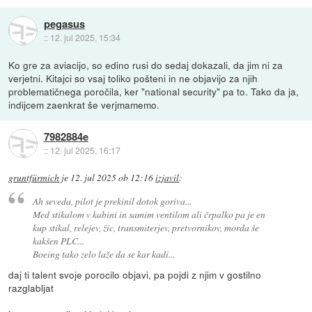
pegasus
::
12. jul 2025, 15:34
Ko gre za aviacijo, so edino rusi do sedaj dokazali, da jim ni za
verjetni. Kitajci so vsaj toliko pošteni in ne objavijo za njih
problematičnega poročila, ker "national security" pa to. Tako da ja,
indijcem zaenkrat še verjmamemo.
7982884e
::
12. jul 2025, 16:17
gruntfürmich
je
12. jul 2025 ob 12:16
izjavil
:
Ah seveda, pilot je prekinil dotok goriva...
Med stikalom v kabini in samim ventilom ali črpalko pa je en
kup stikal, relejev, žic, transmiterjev, pretvornikov, morda še
kakšen PLC...
Boeing tako zelo laže da se kar kadi...
daj ti talent svoje porocilo objavi, pa pojdi z njim v gostilno
razglabljat