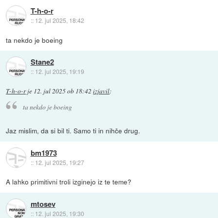
T-h-o-r
::
12. jul 2025, 18:42
ta nekdo je boeing
Stane2
::
12. jul 2025, 19:19
T-h-o-r
je
12. jul 2025 ob 18:42
izjavil
:
ta nekdo je boeing
Jaz mislim, da si bil ti. Samo ti in nihče drug.
bm1973
::
12. jul 2025, 19:27
A lahko primitivni troli izginejo iz te teme?
mtosev
::
12. jul 2025, 19:30