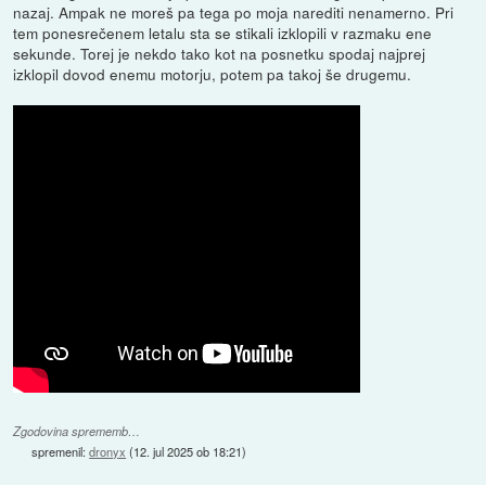
nazaj. Ampak ne moreš pa tega po moja narediti nenamerno. Pri
tem ponesrečenem letalu sta se stikali izklopili v razmaku ene
sekunde. Torej je nekdo tako kot na posnetku spodaj najprej
izklopil dovod enemu motorju, potem pa takoj še drugemu.
Zgodovina sprememb…
spremenil:
dronyx
(
12. jul 2025 ob 18:21
)