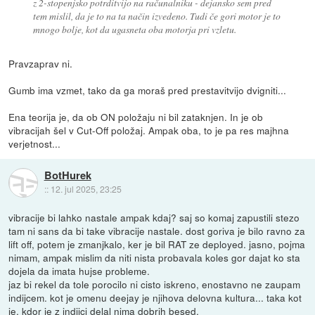
z 2-stopenjsko potrditvijo na računalniku - dejansko sem pred
tem mislil, da je to na ta način izvedeno. Tudi če gori motor je to
mnogo bolje, kot da ugasneta oba motorja pri vzletu.
Pravzaprav ni.
Gumb ima vzmet, tako da ga moraš pred prestavitvijo dvigniti...
Ena teorija je, da ob ON položaju ni bil zataknjen. In je ob
vibracijah šel v Cut-Off položaj. Ampak oba, to je pa res majhna
verjetnost...
BotHurek
::
12. jul 2025, 23:25
vibracije bi lahko nastale ampak kdaj? saj so komaj zapustili stezo
tam ni sans da bi take vibracije nastale. dost goriva je bilo ravno za
lift off, potem je zmanjkalo, ker je bil RAT ze deployed. jasno, pojma
nimam, ampak mislim da niti nista probavala koles gor dajat ko sta
dojela da imata hujse probleme.
jaz bi rekel da tole porocilo ni cisto iskreno, enostavno ne zaupam
indijcem. kot je omenu deejay je njihova delovna kultura... taka kot
je, kdor je z indijci delal nima dobrih besed.