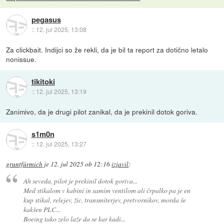
pegasus
::
12. jul 2025, 13:08
Za clickbait. Indijci so že rekli, da je bil ta report za dotično letalo
nonissue.
tikitoki
::
12. jul 2025, 13:19
Zanimivo, da je drugi pilot zanikal, da je prekinil dotok goriva.
s1m0n
::
12. jul 2025, 13:27
gruntfürmich
je
12. jul 2025 ob 12:16
izjavil
:
Ah seveda, pilot je prekinil dotok goriva...
Med stikalom v kabini in samim ventilom ali črpalko pa je en
kup stikal, relejev, žic, transmiterjev, pretvornikov, morda še
kakšen PLC...
Boeing tako zelo laže da se kar kadi...