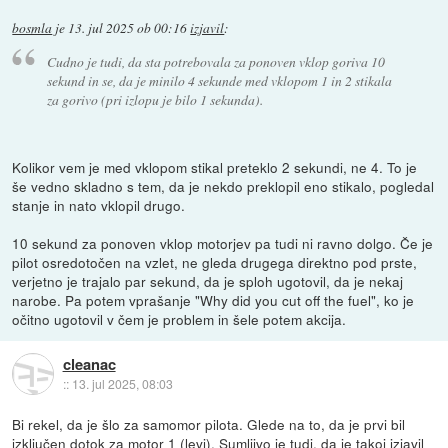
bosmla
je
13. jul 2025 ob 00:16
izjavil
:
Cudno je tudi, da sta potrebovala za ponoven vklop goriva 10
sekund in se, da je minilo 4 sekunde med vklopom 1 in 2 stikala
za gorivo (pri izlopu je bilo 1 sekunda).
Kolikor vem je med vklopom stikal preteklo 2 sekundi, ne 4. To je
še vedno skladno s tem, da je nekdo preklopil eno stikalo, pogledal
stanje in nato vklopil drugo.
10 sekund za ponoven vklop motorjev pa tudi ni ravno dolgo. Če je
pilot osredotočen na vzlet, ne gleda drugega direktno pod prste,
verjetno je trajalo par sekund, da je sploh ugotovil, da je nekaj
narobe. Pa potem vprašanje "Why did you cut off the fuel", ko je
očitno ugotovil v čem je problem in šele potem akcija.
cleanac
::
13. jul 2025, 08:03
Bi rekel, da je šlo za samomor pilota. Glede na to, da je prvi bil
izključen dotok za motor 1 (levi). Sumljivo je tudi, da je takoj izjavil