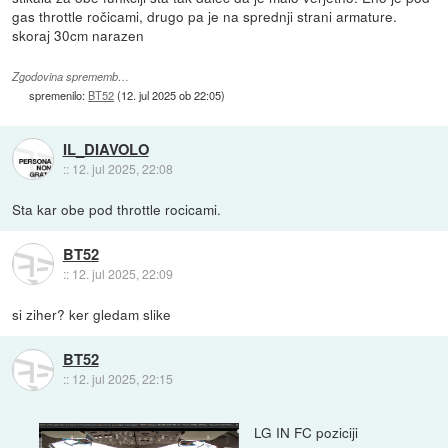
gas throttle ročicami, drugo pa je na sprednji strani armature.
skoraj 30cm narazen
Zgodovina sprememb…
spremenilo:
BT52
(
12. jul 2025 ob 22:05
)
IL_DIAVOLO
::
12. jul 2025, 22:08
Sta kar obe pod throttle rocicami.
BT52
::
12. jul 2025, 22:09
si ziher? ker gledam slike
BT52
::
12. jul 2025, 22:15
LG IN FC poziciji