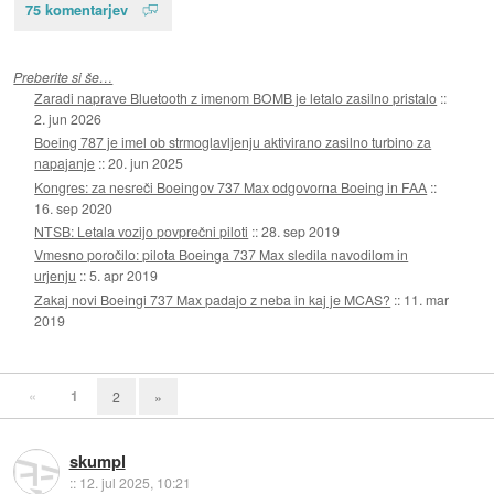
75 komentarjev
Preberite si še…
Zaradi naprave Bluetooth z imenom BOMB je letalo zasilno pristalo
::
2. jun 2026
Boeing 787 je imel ob strmoglavljenju aktivirano zasilno turbino za
napajanje
::
20. jun 2025
Kongres: za nesreči Boeingov 737 Max odgovorna Boeing in FAA
::
16. sep 2020
NTSB: Letala vozijo povprečni piloti
::
28. sep 2019
Vmesno poročilo: pilota Boeinga 737 Max sledila navodilom in
urjenju
::
5. apr 2019
Zakaj novi Boeingi 737 Max padajo z neba in kaj je MCAS?
::
11. mar
2019
«
1
2
»
skumpl
::
12. jul 2025, 10:21