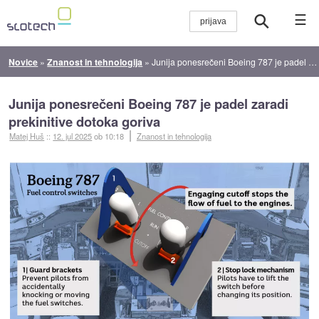
☰
Novice
»
Znanost in tehnologija
»
Junija ponesrečeni Boeing 787 je padel zaradi prekinitive dotoka goriva
Junija ponesrečeni Boeing 787 je padel zaradi
prekinitive dotoka goriva
Matej Huš
::
12. jul 2025
ob 10:18
Znanost in tehnologija