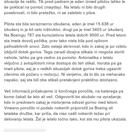
situacije še rešilo. Tik pred padcem je eden izmed pilotov lahko le
še poklical na pomoč (mayday). Na letalu ni bilo drugih
posebnosti, ni bilo pretežko, ni se zaletelo v ptice.
Pilota sta bila sorazmerno izkušena, eden je imel 15.638 ur
izkušenj in je bil celo inštruktur, drugi pa je imel 3403 ur izkušenj.
Na Boeingu 787 sta kumulativno letela dobrih 9000 ur. Pred letom
sta imela dovolj počitka, prav tako nista bila pod vplivom
psihoaktivnih snovi. Zato ostaja skrivnost, kdo in zakaj je po vzletu
izključil dotok goriva. Tega zaradi dizajna stikala ni mogoče storiti
nehote, lahko pa gre vedno za pomoto. Avtomatika v letalu
vključno z avtopilotom nima dostopa do teh stikal, morata pa ga
imeti pilota, saj je v redkih situacijah dotok goriva treba ugasniti
(denimo ob požaru v motorju). Ni verjetno, da bi šlo za mehansko
napako, saj sta bili obe stikali pretaknjeni praktično istočasno.
Več informacij pričakujemo iz končnega poročila, na katerega pa
bomo čakali še leto ali več. Odgovoriti bo skušalo na vprašanje,
kdo in predvsem zakaj je motorjema odvzel gorivo med letom.
Vmesno poročilo ni podalo nobenih priporočil za Boeing ali
letalske družbe, kar priča, da niso našli nobenih težav pri
delovanju letala. Žal je letelo točno tako, kot sta mu pilota ukazala.