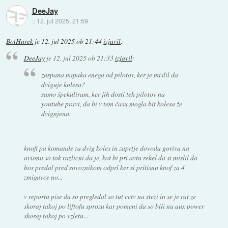
DeeJay
::
12. jul 2025, 21:59
BotHurek
je
12. jul 2025 ob 21:44
izjavil
:
DeeJay
je
12. jul 2025 ob 21:33
izjavil
:
zaspana napaka enega od pilotov, ker je mislil da
dviguje kolesa?
samo špekuliram, ker jih dosti teh pilotov na
youtube pravi, da bi v tem času mogla bit kolesa že
dvignjena.
knofi pa komande za dvig koles in zaprtje dovoda goriva na
avionu so tok razlicni da je, kot bi pri avtu rekel da si mislil da
bos predal pred sovoznikom odprl ker si pritisnu knof za 4
zmigavce no...
v reportu pise da so pregledal so tut cctv na stezi in se je rat ze
skoraj takoj po liftofu sprozu kar pomeni da so bili na aux power
skoraj takoj po vzletu...