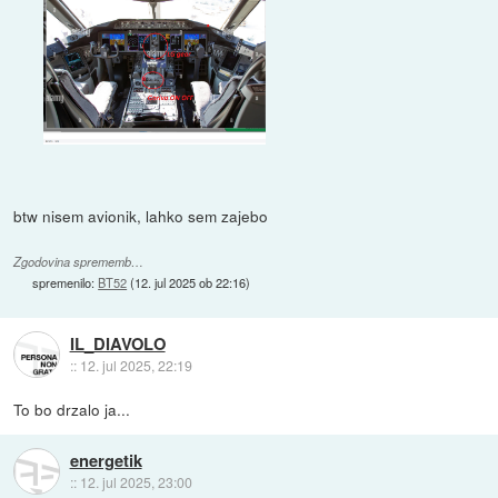
btw nisem avionik, lahko sem zajebo
Zgodovina sprememb…
spremenilo:
BT52
(
12. jul 2025 ob 22:16
)
IL_DIAVOLO
::
12. jul 2025, 22:19
To bo drzalo ja...
energetik
::
12. jul 2025, 23:00