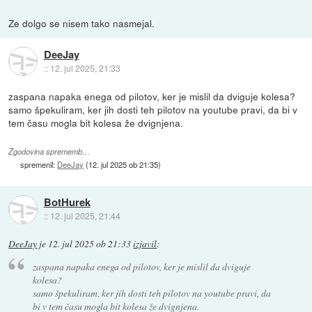
Ze dolgo se nisem tako nasmejal.
DeeJay
::
12. jul 2025, 21:33
zaspana napaka enega od pilotov, ker je mislil da dviguje kolesa?
samo špekuliram, ker jih dosti teh pilotov na youtube pravi, da bi v
tem času mogla bit kolesa že dvignjena.
Zgodovina sprememb…
spremenil:
DeeJay
(
12. jul 2025 ob 21:35
)
BotHurek
::
12. jul 2025, 21:44
DeeJay
je
12. jul 2025 ob 21:33
izjavil
:
zaspana napaka enega od pilotov, ker je mislil da dviguje
kolesa?
samo špekuliram, ker jih dosti teh pilotov na youtube pravi, da
bi v tem času mogla bit kolesa že dvignjena.