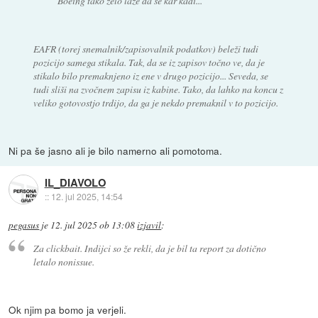
Boeing tako zelo laže da se kar kadi...
EAFR (torej snemalnik/zapisovalnik podatkov) beleži tudi
pozicijo samega stikala. Tak, da se iz zapisov točno ve, da je
stikalo bilo premaknjeno iz ene v drugo pozicijo... Seveda, se
tudi sliši na zvočnem zapisu iz kabine. Tako, da lahko na koncu z
veliko gotovostjo trdijo, da ga je nekdo premaknil v to pozicijo.
Ni pa še jasno ali je bilo namerno ali pomotoma.
IL_DIAVOLO
::
12. jul 2025, 14:54
pegasus
je
12. jul 2025 ob 13:08
izjavil
:
Za clickbait. Indijci so že rekli, da je bil ta report za dotično
letalo nonissue.
Ok njim pa bomo ja verjeli.