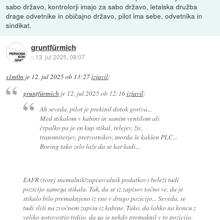
sabo državo, kontrolorji imajo za sabo državo, letalska družba
drage odvetnike in običajno državo, pilot ima sebe, odvetnika in
sindikat.
gruntfürmich
::
13. jul 2025, 08:07
s1m0n
je
12. jul 2025 ob 13:27
izjavil
:
gruntfürmich
je
12. jul 2025 ob 12:16
izjavil
:
Ah seveda, pilot je prekinil dotok goriva...
Med stikalom v kabini in samim ventilom ali
črpalko pa je en kup stikal, relejev, žic,
transmiterjev, pretvornikov, morda še kakšen PLC...
Boeing tako zelo laže da se kar kadi...
EAFR (torej snemalnik/zapisovalnik podatkov) beleži tudi
pozicijo samega stikala. Tak, da se iz zapisov točno ve, da je
stikalo bilo premaknjeno iz ene v drugo pozicijo... Seveda, se
tudi sliši na zvočnem zapisu iz kabine. Tako, da lahko na koncu z
veliko gotovostjo trdijo, da ga je nekdo premaknil v to pozicijo.