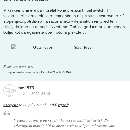
V vsakem primeru pa - prelahko je pretakniti fuel switch. Pri
vzletanju bi moralo biti to onemogočeno ali pa vsaj zavarovano z 2-
stopenjsko potrditvijo na računalniku - dejansko sem pred tem
mislil, da je to na ta način izvedeno. Tudi če gori motor je to mnogo
bolje, kot da ugasneta oba motorja pri vzletu.
Gear lever
Zgodovina sprememb…
spremenilo:
energetik
(
12. jul 2025 ob 23:09
)
bm1973
::
12. jul 2025, 23:13
energetik
je
12. jul 2025 ob 23:00
izjavil
:
V vsakem primeru pa - prelahko je pretakniti fuel switch. Pri
vzletanju bi moralo biti to onemogočeno ali pa vsaj zavarovano