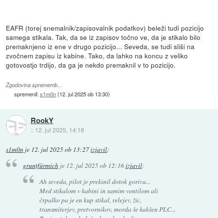
EAFR (torej snemalnik/zapisovalnik podatkov) beleži tudi pozicijo
samega stikala. Tak, da se iz zapisov točno ve, da je stikalo bilo
premaknjeno iz ene v drugo pozicijo... Seveda, se tudi sliši na
zvočnem zapisu iz kabine. Tako, da lahko na koncu z veliko
gotovostjo trdijo, da ga je nekdo premaknil v to pozicijo.
Zgodovina sprememb…
spremenil:
s1m0n
(
12. jul 2025 ob 13:30
)
RookY
::
12. jul 2025, 14:18
s1m0n
je
12. jul 2025 ob 13:27
izjavil
:
gruntfürmich
je
12. jul 2025 ob 12:16
izjavil
:
Ah seveda, pilot je prekinil dotok goriva...
Med stikalom v kabini in samim ventilom ali
črpalko pa je en kup stikal, relejev, žic,
transmiterjev, pretvornikov, morda še kakšen PLC...