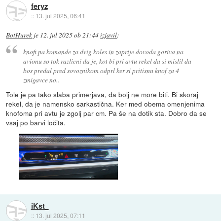
feryz
::
13. jul 2025, 06:41
BotHurek
je
12. jul 2025 ob 21:44
izjavil
:
knofi pa komande za dvig koles in zaprtje dovoda goriva na
avionu so tok razlicni da je, kot bi pri avtu rekel da si mislil da
bos predal pred sovoznikom odprl ker si pritisnu knof za 4
zmigavce no..
Tole je pa tako slaba primerjava, da bolj ne more biti. Bi skoraj
rekel, da je namensko sarkastična. Ker med obema omenjenima
knofoma pri avtu je zgolj par cm. Pa še na dotik sta. Dobro da se
vsaj po barvi ločita.
iKst_
::
13. jul 2025, 07:11