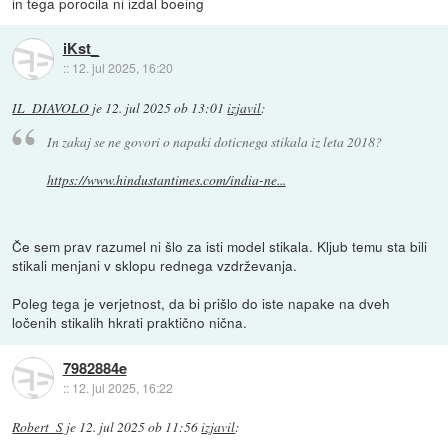
in tega porocila ni izdal boeing
iKst_
::
12. jul 2025, 16:20
IL_DIAVOLO
je
12. jul 2025 ob 13:01
izjavil
:
In zakaj se ne govori o napaki doticnega stikala iz leta 2018?
https://www.hindustantimes.com/india-ne...
Če sem prav razumel ni šlo za isti model stikala. Kljub temu sta bili
stikali menjani v sklopu rednega vzdrževanja.
Poleg tega je verjetnost, da bi prišlo do iste napake na dveh
ločenih stikalih hkrati praktično nična.
7982884e
::
12. jul 2025, 16:22
Robert_S
je
12. jul 2025 ob 11:56
izjavil
: