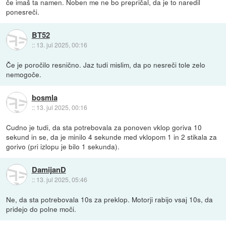
če imaš ta namen. Noben me ne bo prepričal, da je to naredil
ponesreči.
BT52
::
13. jul 2025, 00:16
Če je poročilo resnično. Jaz tudi mislim, da po nesreči tole zelo
nemogoče.
bosmla
::
13. jul 2025, 00:16
Cudno je tudi, da sta potrebovala za ponoven vklop goriva 10
sekund in se, da je minilo 4 sekunde med vklopom 1 in 2 stikala za
gorivo (pri izlopu je bilo 1 sekunda).
DamijanD
::
13. jul 2025, 05:46
Ne, da sta potrebovala 10s za preklop. Motorji rabijo vsaj 10s, da
pridejo do polne moči.