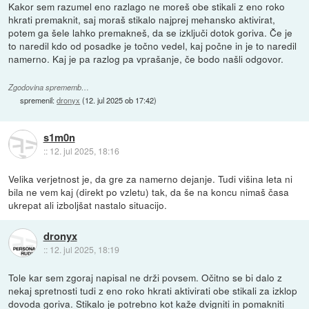
Kakor sem razumel eno razlago ne moreš obe stikali z eno roko
hkrati premaknit, saj moraš stikalo najprej mehansko aktivirat,
potem ga šele lahko premakneš, da se izključi dotok goriva. Če je
to naredil kdo od posadke je točno vedel, kaj počne in je to naredil
namerno. Kaj je pa razlog pa vprašanje, če bodo našli odgovor.
Zgodovina sprememb…
spremenil:
dronyx
(
12. jul 2025 ob 17:42
)
s1m0n
::
12. jul 2025, 18:16
Velika verjetnost je, da gre za namerno dejanje. Tudi višina leta ni
bila ne vem kaj (direkt po vzletu) tak, da še na koncu nimaš časa
ukrepat ali izboljšat nastalo situacijo.
dronyx
::
12. jul 2025, 18:19
Tole kar sem zgoraj napisal ne drži povsem. Očitno se bi dalo z
nekaj spretnosti tudi z eno roko hkrati aktivirati obe stikali za izklop
dovoda goriva. Stikalo je potrebno kot kaže dvigniti in pomakniti