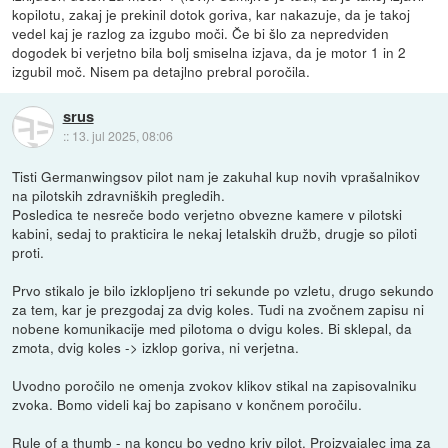
kopilotu, zakaj je prekinil dotok goriva, kar nakazuje, da je takoj
vedel kaj je razlog za izgubo moči. Če bi šlo za nepredviden
dogodek bi verjetno bila bolj smiselna izjava, da je motor 1 in 2
izgubil moč. Nisem pa detajlno prebral poročila.
srus
::
13. jul 2025, 08:06
Tisti Germanwingsov pilot nam je zakuhal kup novih vprašalnikov
na pilotskih zdravniških pregledih.
Posledica te nesreče bodo verjetno obvezne kamere v pilotski
kabini, sedaj to prakticira le nekaj letalskih družb, drugje so piloti
proti.
Prvo stikalo je bilo izklopljeno tri sekunde po vzletu, drugo sekundo
za tem, kar je prezgodaj za dvig koles. Tudi na zvočnem zapisu ni
nobene komunikacije med pilotoma o dvigu koles. Bi sklepal, da
zmota, dvig koles -> izklop goriva, ni verjetna.
Uvodno poročilo ne omenja zvokov klikov stikal na zapisovalniku
zvoka. Bomo videli kaj bo zapisano v končnem poročilu.
Rule of a thumb - na koncu bo vedno kriv pilot. Proizvajalec ima za