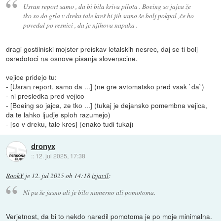
Usran report samo , da bi bila kriva pilota . Boeing so jajca že
tko so do grla v dreku tale kreš bi jih samo še bolj pokpal ,če bo
povedal po resnici , da je njihova napaka .
dragi gostilniski mojster preiskav letalskih nesrec, daj se ti bolj
osredotoci na osnove pisanja slovenscine.
vejice pridejo tu:
- [Usran report, samo da ...] (ne gre avtomatsko pred vsak `da`)
- ni presledka pred vejico
- [Boeing so jajca, ze tko ...] (tukaj je dejansko pomembna vejica,
da te lahko ljudje sploh razumejo)
- [so v dreku, tale kres] (enako tudi tukaj)
dronyx
::
12. jul 2025, 17:38
RookY
je
12. jul 2025 ob 14:18
izjavil
:
Ni pa še jasno ali je bilo namerno ali pomotoma.
Verjetnost, da bi to nekdo naredil pomotoma je po moje minimalna.