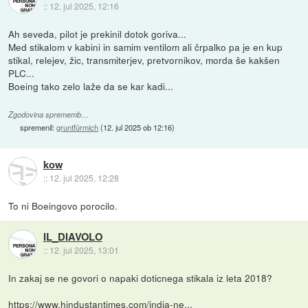
::
12. jul 2025, 12:16
Ah seveda, pilot je prekinil dotok goriva...
Med stikalom v kabini in samim ventilom ali črpalko pa je en kup
stikal, relejev, žic, transmiterjev, pretvornikov, morda še kakšen
PLC...
Boeing tako zelo laže da se kar kadi...
Zgodovina sprememb…
spremenil:
gruntfürmich
(
12. jul 2025 ob 12:16
)
kow
::
12. jul 2025, 12:28
To ni Boeingovo porocilo.
IL_DIAVOLO
::
12. jul 2025, 13:01
In zakaj se ne govori o napaki doticnega stikala iz leta 2018?
https://www.hindustantimes.com/india-ne...