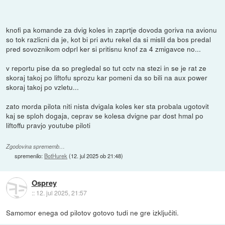
knofi pa komande za dvig koles in zaprtje dovoda goriva na avionu
so tok razlicni da je, kot bi pri avtu rekel da si mislil da bos predal
pred sovoznikom odprl ker si pritisnu knof za 4 zmigavce no...
v reportu pise da so pregledal so tut cctv na stezi in se je rat ze
skoraj takoj po liftofu sprozu kar pomeni da so bili na aux power
skoraj takoj po vzletu...
zato morda pilota niti nista dvigala koles ker sta probala ugotovit
kaj se sploh dogaja, ceprav se kolesa dvigne par dost hmal po
liftoffu pravjo youtube piloti
Zgodovina sprememb…
spremenilo:
BotHurek
(
12. jul 2025 ob 21:48
)
Osprey
::
12. jul 2025, 21:57
Samomor enega od pilotov gotovo tudi ne gre izključiti.