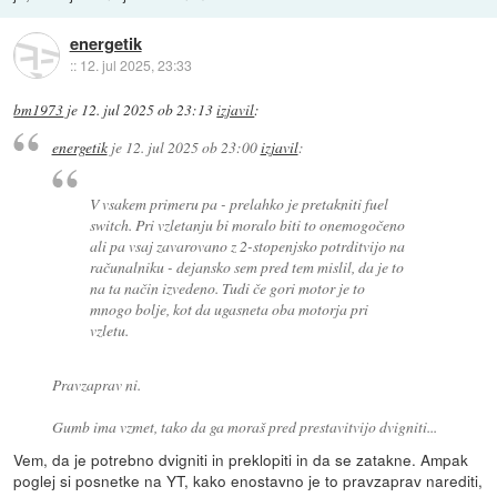
energetik
::
12. jul 2025, 23:33
bm1973
je
12. jul 2025 ob 23:13
izjavil
:
energetik
je
12. jul 2025 ob 23:00
izjavil
:
V vsakem primeru pa - prelahko je pretakniti fuel
switch. Pri vzletanju bi moralo biti to onemogočeno
ali pa vsaj zavarovano z 2-stopenjsko potrditvijo na
računalniku - dejansko sem pred tem mislil, da je to
na ta način izvedeno. Tudi če gori motor je to
mnogo bolje, kot da ugasneta oba motorja pri
vzletu.
Pravzaprav ni.
Gumb ima vzmet, tako da ga moraš pred prestavitvijo dvigniti...
Vem, da je potrebno dvigniti in preklopiti in da se zatakne. Ampak
poglej si posnetke na YT, kako enostavno je to pravzaprav narediti,