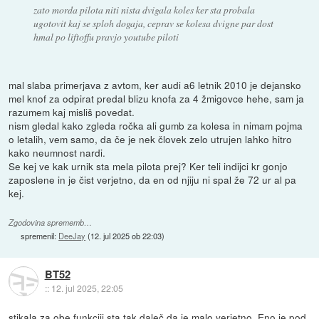
zato morda pilota niti nista dvigala koles ker sta probala
ugotovit kaj se sploh dogaja, ceprav se kolesa dvigne par dost
hmal po liftoffu pravjo youtube piloti
mal slaba primerjava z avtom, ker audi a6 letnik 2010 je dejansko
mel knof za odpirat predal blizu knofa za 4 žmigovce hehe, sam ja
razumem kaj misliš povedat.
nism gledal kako zgleda ročka ali gumb za kolesa in nimam pojma
o letalih, vem samo, da če je nek človek zelo utrujen lahko hitro
kako neumnost nardi.
Se kej ve kak urnik sta mela pilota prej? Ker teli indijci kr gonjo
zaposlene in je čist verjetno, da en od njiju ni spal že 72 ur al pa
kej.
Zgodovina sprememb…
spremenil:
DeeJay
(
12. jul 2025 ob 22:03
)
BT52
::
12. jul 2025, 22:05
stikala za obe funkciji sta tak daleč da je malo verjetno. Eno je pod