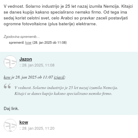
V vednost. Solarno industrijo je 25 let nazaj izumila Nemcija. Kitajci
se danes kupijo kaksno specialirano nemsko firmo. Od tega ima
sedaj korist celotni svet, celo Arabci so pravkar zaceli postavljati
ogromne fotovoltaicne (plus baterije) elektrarne.
Zgodovina sprememb…
spremenil:
kow
(
28. jan 2025 ob 11:08
)
Jazon
::
28. jan 2025, 11:08
kow
je
28. jan 2025 ob 11:07
izjavil
:
V vednost. Solarno industrijo je 25 let nazaj izumila Nemcija.
Kitajci se danes kupijo kaksno specialirano nemsko firmo.
Daj link.
kow
::
28. jan 2025, 11:20