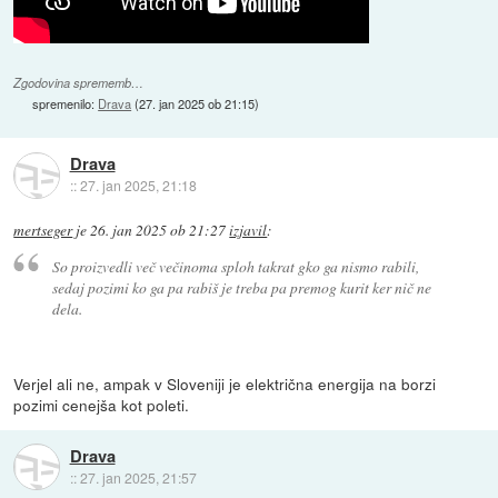
Zgodovina sprememb…
spremenilo:
Drava
(
27. jan 2025 ob 21:15
)
Drava
::
27. jan 2025, 21:18
mertseger
je
26. jan 2025 ob 21:27
izjavil
:
So proizvedli več večinoma sploh takrat gko ga nismo rabili,
sedaj pozimi ko ga pa rabiš je treba pa premog kurit ker nič ne
dela.
Verjel ali ne, ampak v Sloveniji je električna energija na borzi
pozimi cenejša kot poleti.
Drava
::
27. jan 2025, 21:57