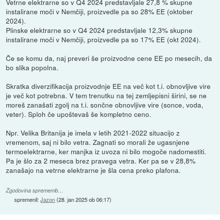
Vetrne elektrarne so v Q4 2024 predstavljale 27,8 % skupne
instalirane moči v Nemčiji, proizvedle pa so 28% EE (oktober
2024).
Plinske elektrarne so v Q4 2024 predstavljale 12,3% skupne
instalirane moči v Nemčiji, proizvedle pa so 17% EE (okt 2024).
Če se komu da, naj preveri še proizvodne cene EE po mesecih, da
bo slika popolna.
Skratka diverzifikacija proizvodnje EE na več kot t.i. obnovljive vire
je več kot potrebna. V tem trenutku na tej zemljepisni širini, se ne
moreš zanašati zgolj na t.i. sončne obnovljive vire (sonce, voda,
veter). Sploh če upoštevaš še kompletno ceno.
Npr. Velika Britanija je imela v letih 2021-2022 situacijo z
vremenom, saj ni bilo vetra. Zagnati so morali že ugasnjene
termoelektrarne, ker manjka iz uvoza ni bilo mogoče nadomestiti.
Pa je šlo za 2 meseca brez pravega vetra. Ker pa se v 28,8%
zanašajo na vetrne elektrarne je šla cena preko plafona.
Zgodovina sprememb…
spremenil:
Jazon
(
28. jan 2025 ob 06:17
)