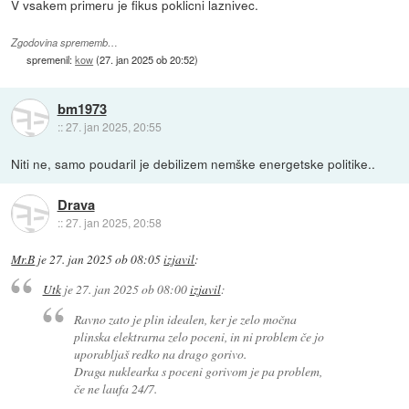
V vsakem primeru je fikus poklicni laznivec.
Zgodovina sprememb…
spremenil:
kow
(
27. jan 2025 ob 20:52
)
bm1973
::
27. jan 2025, 20:55
Niti ne, samo poudaril je debilizem nemške energetske politike..
Drava
::
27. jan 2025, 20:58
Mr.B
je
27. jan 2025 ob 08:05
izjavil
:
Utk
je
27. jan 2025 ob 08:00
izjavil
:
Ravno zato je plin idealen, ker je zelo močna
plinska elektrarna zelo poceni, in ni problem če jo
uporabljaš redko na drago gorivo.
Draga nuklearka s poceni gorivom je pa problem,
če ne laufa 24/7.