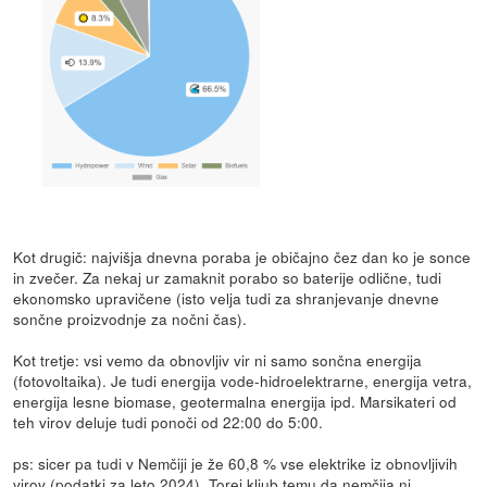
Kot drugič: najvišja dnevna poraba je običajno čez dan ko je sonce
in zvečer. Za nekaj ur zamaknit porabo so baterije odlične, tudi
ekonomsko upravičene (isto velja tudi za shranjevanje dnevne
sončne proizvodnje za nočni čas).
Kot tretje: vsi vemo da obnovljiv vir ni samo sončna energija
(fotovoltaika). Je tudi energija vode-hidroelektrarne, energija vetra,
energija lesne biomase, geotermalna energija ipd. Marsikateri od
teh virov deluje tudi ponoči od 22:00 do 5:00.
ps: sicer pa tudi v Nemčiji je že 60,8 % vse elektrike iz obnovljivih
virov (podatki za leto 2024). Torej kljub temu da nemčija ni