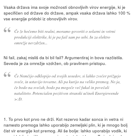
Vsaka država ima svoje možnosti obnovljivih virov energije, ki je
specifičen od države do države, ampak vsaka država lahko 100 %
vse energije pridobi iz obnovljivih virov.
Če že hočemo biti realni, moramo govoriti o solarni in vetrni
produkciji elektrike, ki je pa fail sam po sebi. In za elektro
omrežje nevzdržen...
Ni fail, zakaj misliš da bi bil fail? Argumentiraj in bova razčistila.
Seveda je za omrežje vzdržen, ob pravilnem pristopu.
Če Nemčijo odklopijo od svojih sosedov, si lahko zvečer prižgejo
sveče, in ustavijo tovarne. Ali pa kurijo na veliko premog. No ja,
če bodo na svečah, bodo pa mogoče več fukal in povečali
nataliteto. Potencialen pozitiven stranski učinek Energiewende
>:D.
1. To prvo kot prvo ne drži. Kot rezervo kadar sonca in vetra ni
namesto premoga lahko uporabijo zemeljski plin, ki je mnogo bolj
čist vir energije kot premog. Ali še bolje: lahko uporabijo vodik, ki