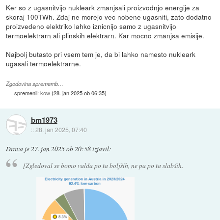
Ker so z ugasnitvijo nukleark zmanjsali proizvodnjo energije za
skoraj 100TWh. Zdaj ne morejo vec nobene ugasniti, zato dodatno
proizvedeno elektriko lahko iznicnijo samo z ugasnitvijo
termoelektrarn ali plinskih elektrarn. Kar mocno zmanjsa emisije.
Najbolj butasto pri vsem tem je, da bi lahko namesto nukleark
ugasali termoelektrarne.
Zgodovina sprememb…
spremenil:
kow
(
28. jan 2025 ob 06:35
)
bm1973
::
28. jan 2025, 07:40
Drava
je
27. jan 2025 ob 20:58
izjavil
:
[Zgledoval se bomo valda po ta boljših, ne pa po ta slabših.