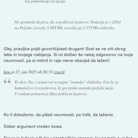
kaj pametnega od njega.
Ne spremeni dejstva, da si poklicen laznivec. Nemcija je v 2024
na Poljsko izvozila 5.88TWh, uvozila pa 2.37TWh elektrike.
Glej, pravljice pojdi govoriti/pisati drugam! Svet se ne vrti okrog
tebe in tvojega nabijanja. Si mi dolžan še nekaj odgovorov na tvoje
neumnosti, pa si mrknil in raje mene obsojaš da lažem!
kow
je
27. jan 2025 ob 20:51
izjavil
:
To drzi. No, v resnici ni to nujno "nemska" elektrika. Gre le za
kumulativo izvoza/uvoza, ki gre preko nemsko poljske meje.
V vsakem primeru je fikus poklicni laznivec.
Ko ti dokažemo, da pišeš neumnosti, pa trdiš, da lažemo.
Dober argument vreden kowa.
Drava je Inženir z N-tim uporabniškim imenom, ki vas trola z vedno