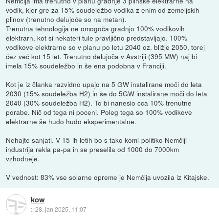
Nemčija ima trenutno v planu gradnje 3 plinske elektrarne na
vodik, kjer gre za 15% soudeležbo vodika z enim od zemeljskih
plinov (trenutno delujoče so na metan).
Trenutna tehnologija ne omogoča gradnjo 100% vodikovih
elektrarn, kot si nekateri tule pravljično predstavljajo. 100%
vodikove elektrarne so v planu po letu 2040 oz. bližje 2050, torej
čez več kot 15 let. Trenutno delujoča v Avstriji (395 MW) naj bi
imela 15% soudeležbo in še ena podobna v Franciji.
Kot je iz članka razvidno upajo na 5 GW instalirane moči do leta
2030 (15% soudeležba H2) in še do 5GW instalirane moči do leta
2040 (30% soudeležba H2). To bi naneslo cca 10% trenutne
porabe. Nič od tega ni poceni. Poleg tega so 100% vodikove
elektrarne še hudo hudo eksperimentalne.
Nehajte sanjati. V 15-ih letih bo s tako komi-politiko Nemčiji
industrija rekla pa-pa in se preselila od 1000 do 7000km
vzhodneje.
V vednost: 83% vse solarne opreme je Nemčija uvozila iz Kitajske.
kow
::
28. jan 2025, 11:07