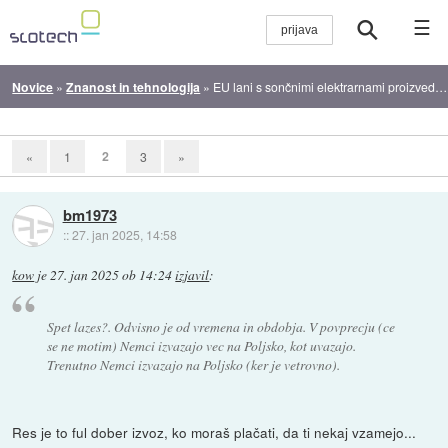
☰
Novice
»
Znanost in tehnologija
»
EU lani s sončnimi elektrarnami proizvedla več kot s premogom
2
«
1
3
»
bm1973
::
27. jan 2025, 14:58
kow
je
27. jan 2025 ob 14:24
izjavil
:
Spet lazes?. Odvisno je od vremena in obdobja. V povprecju (ce
se ne motim) Nemci izvazajo vec na Poljsko, kot uvazajo.
Trenutno Nemci izvazajo na Poljsko (ker je vetrovno).
Res je to ful dober izvoz, ko moraš plačati, da ti nekaj vzamejo...