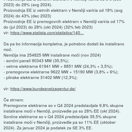
2023) do 29% (avg 2024).
Proizvodnja EE iz vetrnih elektrarn v Nemčiji variria od 18% (avg
2024) do 43% (dec 2023)
Proizvodnje EE iz premogovnih elektrarn v Nemčiji variria od 17%
do (jul 2023) do 28% (okt 2024) (32% feb 2023)
vir:
https://www.statista.com/statistics/140...
Da pa bo informacija kompletna, je potrebno dodati še instalirano
moč.
Nemčija ima 254825 MW instalirane moči (nov 2024)
- sončni paneli 90343 MW (35,5%);
- vetrne elektrarne 61941 MW + 8851 MW (24,3% + 3,5%);
- premogovne elektrarne 9622 MW + 15190 MW (3,8% + 6%);
- plinske elektrarne 31402 MW (12,3%);
vir:
https://www.bundesnetzagentur.de/
Če strnem:
Premogovne elektrarne so v Q4 2024 predstavljale 9,8% skupne
instalirane moči v Nemčiji, proizvedle pa so 28% EE (okt 2024).
Sončne elektrarne so v Q4 2024 predstavljale 35,5% skupne
instalirane moči v Nemčiji, proizvedle pa so 11% EE (oktober
2024). Za januar 2024 je podatek za SE 3% EE.