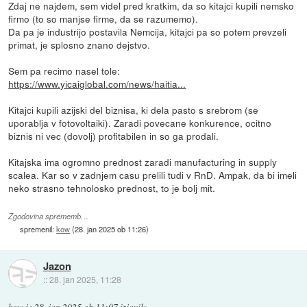
Zdaj ne najdem, sem videl pred kratkim, da so kitajci kupili nemsko
firmo (to so manjse firme, da se razumemo).
Da pa je industrijo postavila Nemcija, kitajci pa so potem prevzeli
primat, je splosno znano dejstvo.
Sem pa recimo nasel tole:
https://www.yicaiglobal.com/news/haitia...
Kitajci kupili azijski del biznisa, ki dela pasto s srebrom (se
uporablja v fotovoltaiki). Zaradi povecane konkurence, ocitno
biznis ni vec (dovolj) profitabilen in so ga prodali.
Kitajska ima ogromno prednost zaradi manufacturing in supply
scalea. Kar so v zadnjem casu prelili tudi v RnD. Ampak, da bi imeli
neko strasno tehnolosko prednost, to je bolj mit.
Zgodovina sprememb…
spremenil:
kow
(
28. jan 2025 ob 11:26
)
Jazon
::
28. jan 2025, 11:28