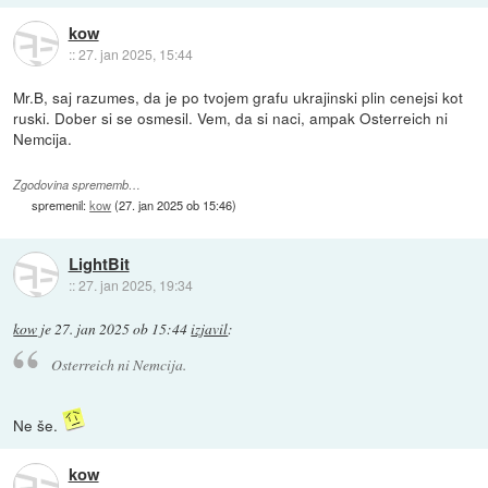
kow
::
27. jan 2025, 15:44
Mr.B, saj razumes, da je po tvojem grafu ukrajinski plin cenejsi kot
ruski. Dober si se osmesil. Vem, da si naci, ampak Osterreich ni
Nemcija.
Zgodovina sprememb…
spremenil:
kow
(
27. jan 2025 ob 15:46
)
LightBit
::
27. jan 2025, 19:34
kow
je
27. jan 2025 ob 15:44
izjavil
:
Osterreich ni Nemcija.
Ne še.
kow