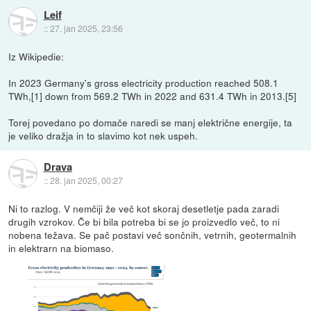
Leif
::
27. jan 2025, 23:56
Iz Wikipedie:
In 2023 Germany's gross electricity production reached 508.1
TWh,[1] down from 569.2 TWh in 2022 and 631.4 TWh in 2013.[5]
Torej povedano po domače naredi se manj električne energije, ta
je veliko dražja in to slavimo kot nek uspeh.
Drava
::
28. jan 2025, 00:27
Ni to razlog. V nemčiji že več kot skoraj desetletje pada zaradi
drugih vzrokov. Če bi bila potreba bi se jo proizvedlo več, to ni
nobena težava. Se pač postavi več sončnih, vetrnih, geotermalnih
in elektrarn na biomaso.