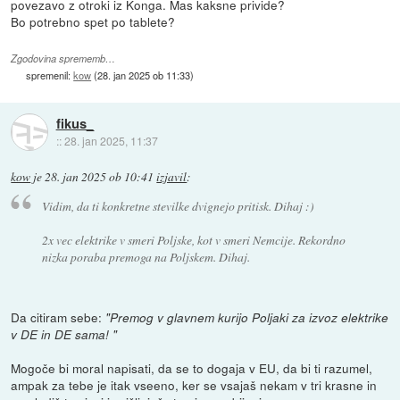
povezavo z otroki iz Konga. Mas kaksne privide?
Bo potrebno spet po tablete?
Zgodovina sprememb…
spremenil:
kow
(
28. jan 2025 ob 11:33
)
fikus_
::
28. jan 2025, 11:37
kow
je
28. jan 2025 ob 10:41
izjavil
:
Vidim, da ti konkretne stevilke dvignejo pritisk. Dihaj :)
2x vec elektrike v smeri Poljske, kot v smeri Nemcije. Rekordno
nizka poraba premoga na Poljskem. Dihaj.
Da citiram sebe:
"Premog v glavnem kurijo Poljaki za izvoz elektrike
v DE in DE sama! "
Mogoče bi moral napisati, da se to dogaja v EU, da bi ti razumel,
ampak za tebe je itak vseeno, ker se vsajaš nekam v tri krasne in