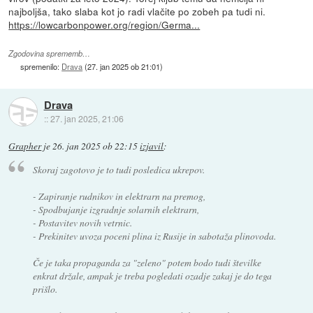
najboljša, tako slaba kot jo radi vlačite po zobeh pa tudi ni.
https://lowcarbonpower.org/region/Germa...
Zgodovina sprememb…
spremenilo:
Drava
(
27. jan 2025 ob 21:01
)
Drava
::
27. jan 2025, 21:06
Grapher
je
26. jan 2025 ob 22:15
izjavil
:
Skoraj zagotovo je to tudi posledica ukrepov.
- Zapiranje rudnikov in elektrarn na premog,
- Spodbujanje izgradnje solarnih elektrarn,
- Postavitev novih vetrnic.
- Prekinitev uvoza poceni plina iz Rusije in sabotaža plinovoda.
Če je taka propaganda za "zeleno" potem bodo tudi številke
enkrat držale, ampak je treba pogledati ozadje zakaj je do tega
prišlo.