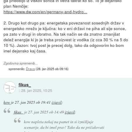
ga pridobijo iz viškov sonca in vetra takrat ko so. To je dejansko
plan Nemčije:
https://www.dw.com/en/germany-and-hydro...
2. Drugo kot drugo pa: energetska povezanost sosednjih držav v
energetsko mrežo je ključna: ko v eni državi ne piha ali sije sonce,
pa zato v drugi in obratno. Na tak način se da znatno zmanjšat
delež energije ki jo je treba proizvest iz vodika (iz cca 30 % na 5 do
10 %). Jazon: tvoj post je precej dolg, tako da odgovorim ko bom
imel dejansko kaj časa.
Zgodovina sprememb…
spremenilo:
Drava
(
28. jan 2025 ob 09:16
)
fikus_
::
28. jan 2025, 10:25
kow
je
27. jan 2025 ob 19:41
izjavil
:
fikus_
je
27. jan 2025 ob 14:49
izjavil
:
kow napleta nekaj na pamet in si izmišljuje
scenarije, da bi imel prav! Tako da ne pričakovati