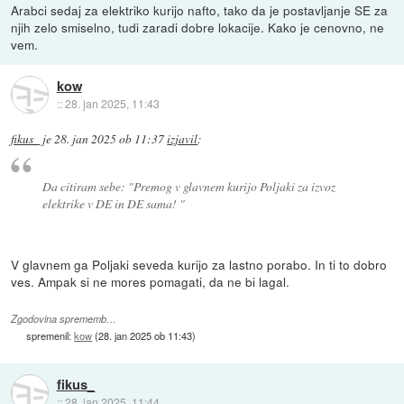
Arabci sedaj za elektriko kurijo nafto, tako da je postavljanje SE za
njih zelo smiselno, tudi zaradi dobre lokacije. Kako je cenovno, ne
vem.
kow
::
28. jan 2025, 11:43
fikus_
je
28. jan 2025 ob 11:37
izjavil
:
Da citiram sebe:
"Premog v glavnem kurijo Poljaki za izvoz
elektrike v DE in DE sama! "
V glavnem ga Poljaki seveda kurijo za lastno porabo. In ti to dobro
ves. Ampak si ne mores pomagati, da ne bi lagal.
Zgodovina sprememb…
spremenil:
kow
(
28. jan 2025 ob 11:43
)
fikus_
::
28. jan 2025, 11:44