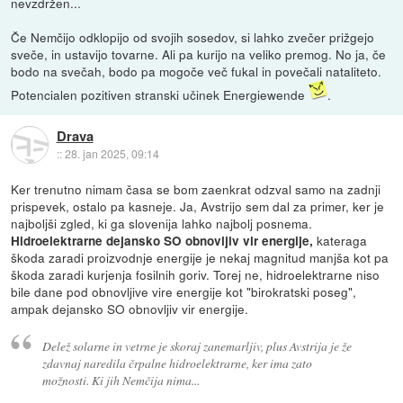
nevzdržen...
Če Nemčijo odklopijo od svojih sosedov, si lahko zvečer prižgejo
sveče, in ustavijo tovarne. Ali pa kurijo na veliko premog. No ja, če
bodo na svečah, bodo pa mogoče več fukal in povečali nataliteto.
Potencialen pozitiven stranski učinek Energiewende
.
Drava
::
28. jan 2025, 09:14
Ker trenutno nimam časa se bom zaenkrat odzval samo na zadnji
prispevek, ostalo pa kasneje. Ja, Avstrijo sem dal za primer, ker je
najboljši zgled, ki ga slovenija lahko najbolj posnema.
kateraga
Hidroelektrarne dejansko SO obnovljiv vir energije,
škoda zaradi proizvodnje energije je nekaj magnitud manjša kot pa
škoda zaradi kurjenja fosilnih goriv. Torej ne, hidroelektrarne niso
bile dane pod obnovljive vire energije kot "birokratski poseg",
ampak dejansko SO obnovljiv vir energije.
Delež solarne in vetrne je skoraj zanemarljiv, plus Avstrija je že
zdavnaj naredila črpalne hidroelektrarne, ker ima zato
možnosti. Ki jih Nemčija nima...