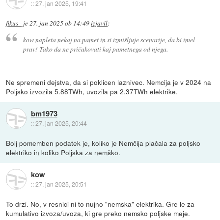
::
27. jan 2025, 19:41
fikus_
je
27. jan 2025 ob 14:49
izjavil
:
kow napleta nekaj na pamet in si izmišljuje scenarije, da bi imel
prav! Tako da ne pričakovati kaj pametnega od njega.
Ne spremeni dejstva, da si poklicen laznivec. Nemcija je v 2024 na
Poljsko izvozila 5.88TWh, uvozila pa 2.37TWh elektrike.
bm1973
::
27. jan 2025, 20:44
Bolj pomemben podatek je, koliko je Nemčija plačala za poljsko
elektriko in koliko Poljska za nemško.
kow
::
27. jan 2025, 20:51
To drzi. No, v resnici ni to nujno "nemska" elektrika. Gre le za
kumulativo izvoza/uvoza, ki gre preko nemsko poljske meje.