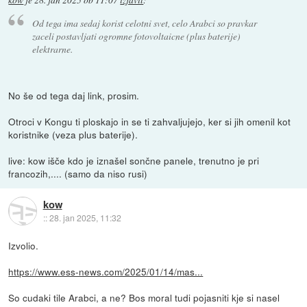
kow
je
28. jan 2025 ob 11:07
izjavil
:
Od tega ima sedaj korist celotni svet, celo Arabci so pravkar
zaceli postavljati ogromne fotovoltaicne (plus baterije)
elektrarne.
No še od tega daj link, prosim.
Otroci v Kongu ti ploskajo in se ti zahvaljujejo, ker si jih omenil kot
koristnike (veza plus baterije).
live: kow išče kdo je iznašel sončne panele, trenutno je pri
francozih,.... (samo da niso rusi)
kow
::
28. jan 2025, 11:32
Izvolio.
https://www.ess-news.com/2025/01/14/mas...
So cudaki tile Arabci, a ne? Bos moral tudi pojasniti kje si nasel