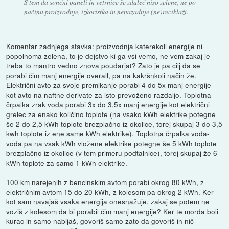
S tem da sončni paneli in vetrnice še zdaleč niso zelene, ne po
načinu proizvodnje, izkoristka in nenazadnje (ne)reciklaži.
Komentar zadnjega stavka: proizvodnja katerekoli energije ni
popolnoma zelena, to je dejstvo ki ga vsi vemo, ne vem zakaj je
treba to mantro vedno znova poudarjat? Zato je pa cilj da se
porabi čim manj energije overall, pa na kakršnkoli način že.
Električni avto za svoje premikanje porabi 4 do 5x manj energije
kot avto na naftne derivate za isto prevoženo razdaljo. Toplotna
črpalka zrak voda porabi 3x do 3,5x manj energije kot električni
grelec za enako količino toplote (na vsako kWh elektrike potegne
še 2 do 2,5 kWh toplote brezplačno iz okolice, torej skupaj 3 do 3,5
kwh toplote iz ene same kWh elektrike). Toplotna črpalka voda-
voda pa na vsak kWh vložene elektrike potegne še 5 kWh toplote
brezplačno iz okolice (v tem primeru podtalnice), torej skupaj že 6
kWh toplote za samo 1 kWh elektrike.
100 km narejenih z bencinskim avtom porabi okrog 80 kWh, z
električnim avtom 15 do 20 kWh, z kolesom pa okrog 2 kWh. Ker
kot sam navajaš vsaka energija onesnažuje, zakaj se potem ne
voziš z kolesom da bi porabil čim manj energije? Ker te morda boli
kurac in samo nabijaš, govoriš samo zato da govoriš in nič