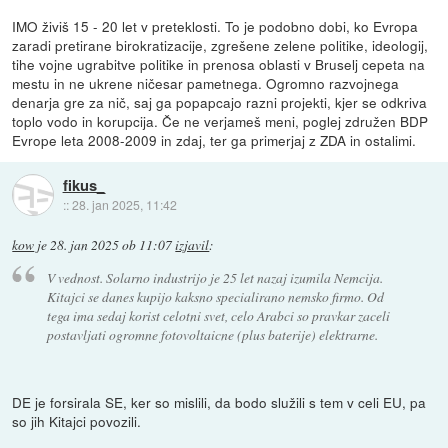
IMO živiš 15 - 20 let v preteklosti. To je podobno dobi, ko Evropa
zaradi pretirane birokratizacije, zgrešene zelene politike, ideologij,
tihe vojne ugrabitve politike in prenosa oblasti v Bruselj cepeta na
mestu in ne ukrene ničesar pametnega. Ogromno razvojnega
denarja gre za nič, saj ga popapcajo razni projekti, kjer se odkriva
toplo vodo in korupcija. Če ne verjameš meni, poglej združen BDP
Evrope leta 2008-2009 in zdaj, ter ga primerjaj z ZDA in ostalimi.
fikus_
::
28. jan 2025, 11:42
kow
je
28. jan 2025 ob 11:07
izjavil
:
V vednost. Solarno industrijo je 25 let nazaj izumila Nemcija.
Kitajci se danes kupijo kaksno specialirano nemsko firmo. Od
tega ima sedaj korist celotni svet, celo Arabci so pravkar zaceli
postavljati ogromne fotovoltaicne (plus baterije) elektrarne.
DE je forsirala SE, ker so mislili, da bodo služili s tem v celi EU, pa
so jih Kitajci povozili.