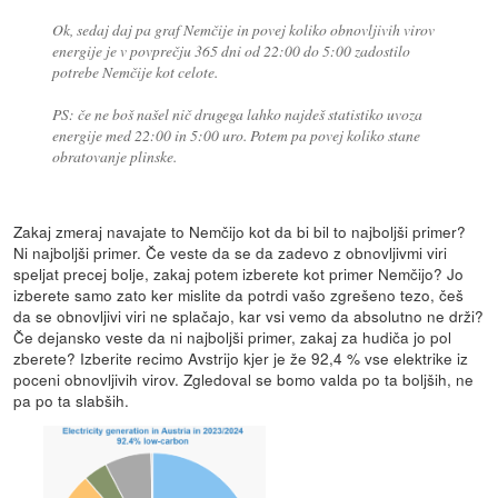
Ok, sedaj daj pa graf Nemčije in povej koliko obnovljivih virov
energije je v povprečju 365 dni od 22:00 do 5:00 zadostilo
potrebe Nemčije kot celote.
PS: če ne boš našel nič drugega lahko najdeš statistiko uvoza
energije med 22:00 in 5:00 uro. Potem pa povej koliko stane
obratovanje plinske.
Zakaj zmeraj navajate to Nemčijo kot da bi bil to najboljši primer?
Ni najboljši primer. Če veste da se da zadevo z obnovljivmi viri
speljat precej bolje, zakaj potem izberete kot primer Nemčijo? Jo
izberete samo zato ker mislite da potrdi vašo zgrešeno tezo, češ
da se obnovljivi viri ne splačajo, kar vsi vemo da absolutno ne drži?
Če dejansko veste da ni najboljši primer, zakaj za hudiča jo pol
zberete? Izberite recimo Avstrijo kjer je že 92,4 % vse elektrike iz
poceni obnovljivih virov. Zgledoval se bomo valda po ta boljših, ne
pa po ta slabših.