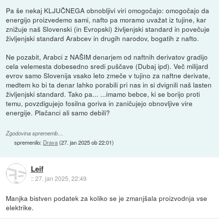
Pa še nekaj KLJUČNEGA obnobljivi viri omogočajo: omogočajo da
energijo proizvedemo sami, nafto pa moramo uvažat iz tujine, kar
znižuje naš Slovenski (in Evropski) življenjski standard in povečuje
življenjski standard Arabcev in drugih narodov, bogatih z nafto.
Ne pozabit, Arabci z NAŠIM denarjem od naftnih derivatov gradijo
cela velemesta dobesedno sredi puščave (Dubaj ipd). Več milijard
evrov samo Slovenija vsako leto zmeče v tujino za naftne derivate,
medtem ko bi ta denar lahko porabili pri nas in si dvignili naš lasten
življenjski standard. Tako pa... ...imamo bebce, ki se borijo proti
temu, povzdigujejo fosilna goriva in zaničujejo obnovljive vire
energije. Plačanci ali samo debili?
Zgodovina sprememb…
spremenilo:
Drava
(
27. jan 2025 ob 22:01
)
Leif
::
27. jan 2025, 22:49
Manjka bistven podatek za koliko se je zmanjšala proizvodnja vse
elektrike.