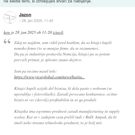
ne slediš temi, si izmišljuješ stvari za nabijanje.
Jazon
::
28. jan 2025, 11:40
kow
je
28. jan 2025 ob 11:20
izjavil
:
Zdaj ne najdem, sem videl pred kratkim, da so kitajci kupili
nemsko firmo (to so manjse firme, da se razumemo).
Da pa je industrijo postavila Nemcija, kitajci pa so potem
prevzeli primat, je splosno znano dejstvo.
Sem pa recimo nasel tole:
https://www.yicaiglobal.com/news/haitia...
Kitajci kupili azijski del biznisa, ki dela pasto s srebrom (se
uporablja v fotovoltaiki). Zaradi povecane konkurence, ocitno
biznis ni vec (dovolj) profitabilen in so ga prodali.
Kitajska ima ogromno prednost zaradi manufacturing in supply
scalea. Kar so v zadnjem casu prelili tudi v RnD. Ampak, da bi
imeli neko strasno tehnolosko prednost, to je bolj mit.