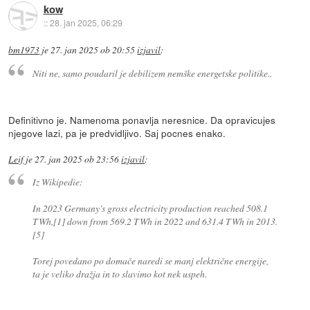
kow
::
28. jan 2025, 06:29
bm1973
je
27. jan 2025 ob 20:55
izjavil
:
Niti ne, samo poudaril je debilizem nemške energetske politike..
Definitivno je. Namenoma ponavlja neresnice. Da opravicujes
njegove lazi, pa je predvidljivo. Saj pocnes enako.
Leif
je
27. jan 2025 ob 23:56
izjavil
:
Iz Wikipedie:
In 2023 Germany's gross electricity production reached 508.1
TWh,[1] down from 569.2 TWh in 2022 and 631.4 TWh in 2013.
[5]
Torej povedano po domače naredi se manj električne energije,
ta je veliko dražja in to slavimo kot nek uspeh.