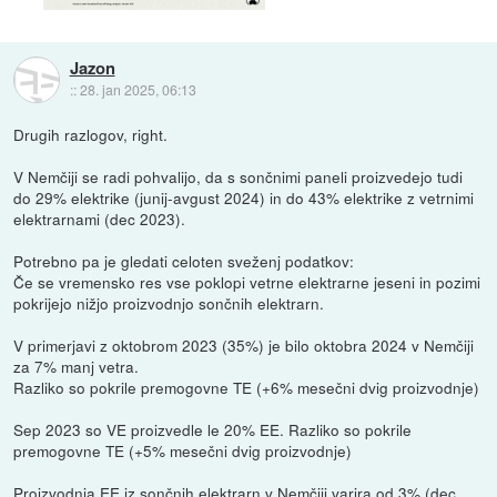
Jazon
::
28. jan 2025, 06:13
Drugih razlogov, right.
V Nemčiji se radi pohvalijo, da s sončnimi paneli proizvedejo tudi
do 29% elektrike (junij-avgust 2024) in do 43% elektrike z vetrnimi
elektrarnami (dec 2023).
Potrebno pa je gledati celoten sveženj podatkov:
Če se vremensko res vse poklopi vetrne elektrarne jeseni in pozimi
pokrijejo nižjo proizvodnjo sončnih elektrarn.
V primerjavi z oktobrom 2023 (35%) je bilo oktobra 2024 v Nemčiji
za 7% manj vetra.
Razliko so pokrile premogovne TE (+6% mesečni dvig proizvodnje)
Sep 2023 so VE proizvedle le 20% EE. Razliko so pokrile
premogovne TE (+5% mesečni dvig proizvodnje)
Proizvodnja EE iz sončnih elektrarn v Nemčiji varira od 3% (dec