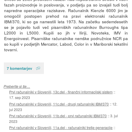
fazah proizvodnje in poslovanja, v podjetju pa so izvajali tudi bolj
napredne operacijske raziskave. Računalnik Kienzle 6000 jim je
omogočil postopen prehod na pravi elektronski računalnik
IBM/370, ki so ga namestili leta 1973. Na začetku sedemdesetih
se je pojavilo tudi več pisarniških računalnikov Burroughs tipa
L2000 in L5000. Kupili so jih v Iliriji, Novoteks, IMV in
Energoinvest. Pisarniške računalnike nemške podružnice NCR pa
so kupili v podjetjih Mercator, Labod, Color in v Mariborski tekstilni
tovarni.
7 komentarjev
Preberite si še…
Prvi računalniki v Sloveniji, 13c.del - finančni informacijski sistem
::
17. sep 2023
Prvi računalniki v Sloveniji, 11c.del - drugi računalniki IBM/370
::
12.
jul 2023
Prvi računalniki v Sloveniji, 11b.del - prvi računalniki IBM/370
::
3. jul
2023
Prvi računalniki v Sloveniji, 11a.del - računalniki tretje generacije
::