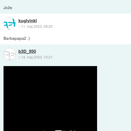
Jože
kuglvinkl
::
11. maj 2023, 08:25
Barbapapa2 :)
b3D_950
::
14. maj 2023, 10:21