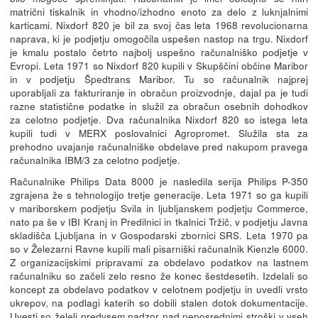
matrični tiskalnik in vhodno/izhodno enoto za delo z luknjalnimi
karticami. Nixdorf 820 je bil za svoj čas leta 1968 revolucionarna
naprava, ki je podjetju omogočila uspešen nastop na trgu. Nixdorf
je kmalu postalo četrto najbolj uspešno računalniško podjetje v
Evropi. Leta 1971 so Nixdorf 820 kupili v Skupščini občine Maribor
in v podjetju Špedtrans Maribor. Tu so računalnik najprej
uporabljali za fakturiranje in obračun proizvodnje, dajal pa je tudi
razne statistične podatke in služil za obračun osebnih dohodkov
za celotno podjetje. Dva računalnika Nixdorf 820 so istega leta
kupili tudi v MERX poslovalnici Agropromet. Služila sta za
prehodno uvajanje računalniške obdelave pred nakupom pravega
računalnika IBM/3 za celotno podjetje.
Računalnike Philips Data 8000 je nasledila serija Philips P-350
zgrajena že s tehnologijo tretje generacije. Leta 1971 so ga kupili
v mariborskem podjetju Svila in ljubljanskem podjetju Commerce,
nato pa še v IBI Kranj in Predilnici in tkalnici Tržič, v podjetju Javna
skladišča Ljubljana in v Gospodarski zbornici SRS. Leta 1970 pa
so v Železarni Ravne kupili mali pisarniški računalnik Kienzle 6000.
Z organizacijskimi pripravami za obdelavo podatkov na lastnem
računalniku so začeli zelo resno že konec šestdesetih. Izdelali so
koncept za obdelavo podatkov v celotnem podjetju in uvedli vrsto
ukrepov, na podlagi katerih so dobili stalen dotok dokumentacije.
Uvesti so želeli predvsem nadzor nad neposrednimi stroški v vseh