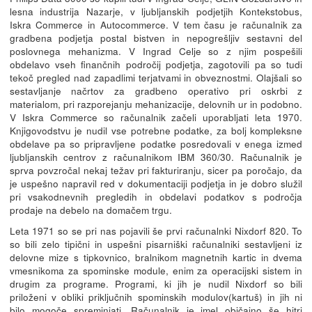
lesna industrija Nazarje, v ljubljanskih podjetjih Kontekstobus,
Iskra Commerce in Autocommerce. V tem času je računalnik za
gradbena podjetja postal bistven in nepogrešljiv sestavni del
poslovnega mehanizma. V Ingrad Celje so z njim pospešili
obdelavo vseh finančnih področij podjetja, zagotovili pa so tudi
tekoč pregled nad zapadlimi terjatvami in obveznostmi. Olajšali so
sestavljanje načrtov za gradbeno operativo pri oskrbi z
materialom, pri razporejanju mehanizacije, delovnih ur in podobno.
V Iskra Commerce so računalnik začeli uporabljati leta 1970.
Knjigovodstvu je nudil vse potrebne podatke, za bolj kompleksne
obdelave pa so pripravljene podatke posredovali v enega izmed
ljubljanskih centrov z računalnikom IBM 360/30. Računalnik je
sprva povzročal nekaj težav pri fakturiranju, sicer pa poročajo, da
je uspešno napravil red v dokumentaciji podjetja in je dobro služil
pri vsakodnevnih pregledih in obdelavi podatkov s področja
prodaje na debelo na domačem trgu.
Leta 1971 so se pri nas pojavili še prvi računalnki Nixdorf 820. To
so bili zelo tipični in uspešni pisarniški računalniki sestavljeni iz
delovne mize s tipkovnico, bralnikom magnetnih kartic in dvema
vmesnikoma za spominske module, enim za operacijski sistem in
drugim za programe. Programi, ki jih je nudil Nixdorf so bili
priloženi v obliki priključnih spominskih modulov(kartuš) in jih ni
bilo mogoče spreminjati. Računalnik je imel običajno še hitri