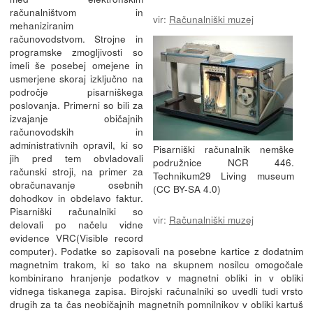
računalništvom in
vir:
Računalniški muzej
mehaniziranim
računovodstvom. Strojne in
programske zmogljivosti so
imeli še posebej omejene in
usmerjene skoraj izključno na
področje pisarniškega
poslovanja. Primerni so bili za
izvajanje običajnih
računovodskih in
administrativnih opravil, ki so
Pisarniški računalnik nemške
jih pred tem obvladovali
podružnice NCR 446.
računski stroji, na primer za
Technikum29 Living museum
obračunavanje osebnih
(CC BY-SA 4.0)
dohodkov in obdelavo faktur.
Pisarniški računalniki so
vir:
Računalniški muzej
delovali po načelu vidne
evidence VRC(Visible record
computer). Podatke so zapisovali na posebne kartice z dodatnim
magnetnim trakom, ki so tako na skupnem nosilcu omogočale
kombinirano hranjenje podatkov v magnetni obliki in v obliki
vidnega tiskanega zapisa. Birojski računalniki so uvedli tudi vrsto
drugih za ta čas neobičajnih magnetnih pomnilnikov v obliki kartuš