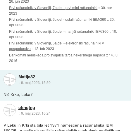
26. jun 2023
Prvi računalniki v Sloveniji, 7a.del - prvi mini računalniki
::
30. apr
2023
Prvi računalniki v Sloveniji, 6c.del - ostali računalniki IBM/360
::
20.
apr 2023
Prvi računalniki v Sloveniji, 6b.del - manjši računalniki IBM/360
::
10.
apr 2023
Prvi računalniki v Sloveniji, 5a.del - elektronski računalniki v
gospodarstvu
::
12. feb 2023
Bankomati nemškega proizvajalca tarča hekerskega napada
::
14. jul
2016
Matija82
::
9. maj 2023, 15:59
Nič Krke, Leka?
chnglng
::
9. maj 2023, 16:24
V Leku in Krki sta bila let 1971 nameščena računalnika IBM
360/25.. o malih pisarniških računalnikih v teh dveh podjetjih pa