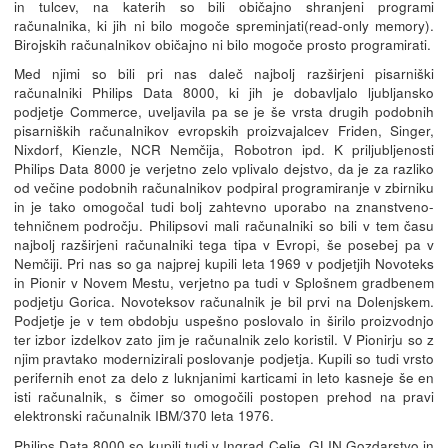
in tulcev, na katerih so bili običajno shranjeni programi
računalnika, ki jih ni bilo mogoče spreminjati(read-only memory).
Birojskih računalnikov običajno ni bilo mogoče prosto programirati.
Med njimi so bili pri nas daleč najbolj razširjeni pisarniški
računalniki Philips Data 8000, ki jih je dobavljalo ljubljansko
podjetje Commerce, uveljavila pa se je še vrsta drugih podobnih
pisarniških računalnikov evropskih proizvajalcev Friden, Singer,
Nixdorf, Kienzle, NCR Nemčija, Robotron ipd. K priljubljenosti
Philips Data 8000 je verjetno zelo vplivalo dejstvo, da je za razliko
od večine podobnih računalnikov podpiral programiranje v zbirniku
in je tako omogočal tudi bolj zahtevno uporabo na znanstveno-
tehničnem področju. Philipsovi mali računalniki so bili v tem času
najbolj razširjeni računalniki tega tipa v Evropi, še posebej pa v
Nemčiji. Pri nas so ga najprej kupili leta 1969 v podjetjih Novoteks
in Pionir v Novem Mestu, verjetno pa tudi v Splošnem gradbenem
podjetju Gorica. Novoteksov računalnik je bil prvi na Dolenjskem.
Podjetje je v tem obdobju uspešno poslovalo in širilo proizvodnjo
ter izbor izdelkov zato jim je računalnik zelo koristil. V Pionirju so z
njim pravtako modernizirali poslovanje podjetja. Kupili so tudi vrsto
perifernih enot za delo z luknjanimi karticami in leto kasneje še en
isti računalnik, s čimer so omogočili postopen prehod na pravi
elektronski računalnik IBM/370 leta 1976.
Philips Data 8000 so kupili tudi v Ingrad Celje, GLIN Gozdarstvo in