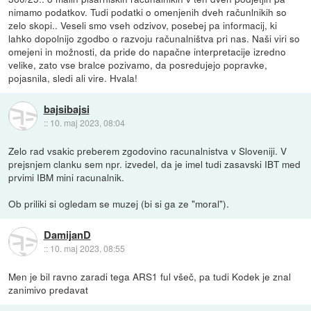
nimamo podatkov. Tudi podatki o omenjenih dveh računlnikih so
zelo skopi.. Veseli smo vseh odzivov, posebej pa informacij, ki
lahko dopolnijo zgodbo o razvoju računalništva pri nas. Naši viri so
omejeni in možnosti, da pride do napačne interpretacije izredno
velike, zato vse bralce pozivamo, da posredujejo popravke,
pojasnila, sledi ali vire. Hvala!
bajsibajsi
::
10. maj 2023, 08:04
Zelo rad vsakic preberem zgodovino racunalnistva v Sloveniji. V
prejsnjem clanku sem npr. izvedel, da je imel tudi zasavski IBT med
prvimi IBM mini racunalnik.
Ob priliki si ogledam se muzej (bi si ga ze "moral").
DamijanD
::
10. maj 2023, 08:55
Men je bil ravno zaradi tega ARS1 ful všeč, pa tudi Kodek je znal
zanimivo predavat