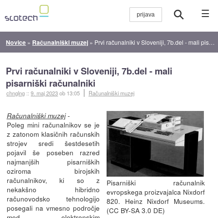
☰
Novice
»
Računalniški muzej
»
Prvi računalniki v Sloveniji, 7b.del - mali pisarniški računalniki
Prvi računalniki v Sloveniji, 7b.del - mali
pisarniški računalniki
chnglng
::
9. maj 2023
ob 13:05
Računalniški muzej
-
Računalniški muzej
Poleg mini računalnikov se je
z zatonom klasičnih računskih
strojev sredi šestdesetih
pojavil še poseben razred
najmanjših pisarniških
oziroma birojskih
računalnikov, ki so z
Pisarniški računalnik
nekakšno hibridno
evropskega proizvajalca Nixdorf
računovodsko tehnologijo
820. Heinz Nixdorf Museums.
posegali na vmesno področje
(CC BY-SA 3.0 DE)
med elektronskim