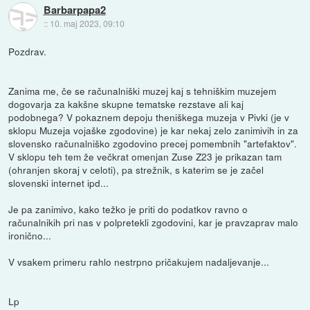
Barbarpapa2
::
10. maj 2023, 09:10
Pozdrav.
Zanima me, če se računalniški muzej kaj s tehniškim muzejem
dogovarja za kakšne skupne tematske rezstave ali kaj
podobnega? V pokaznem depoju theniškega muzeja v Pivki (je v
sklopu Muzeja vojaške zgodovine) je kar nekaj zelo zanimivih in za
slovensko računalniško zgodovino precej pomembnih "artefaktov".
V sklopu teh tem že večkrat omenjan Zuse Z23 je prikazan tam
(ohranjen skoraj v celoti), pa strežnik, s katerim se je začel
slovenski internet ipd...
Je pa zanimivo, kako težko je priti do podatkov ravno o
računalnikih pri nas v polpretekli zgodovini, kar je pravzaprav malo
ironično...
V vsakem primeru rahlo nestrpno pričakujem nadaljevanje...
Lp