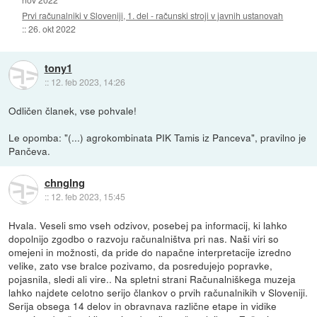
Prvi računalniki v Sloveniji, 1. del - računski stroji v javnih ustanovah
::
26. okt 2022
tony1
::
12. feb 2023, 14:26
Odličen članek, vse pohvale!
Le opomba: "(...) agrokombinata PIK Tamis iz Panceva", pravilno je
Pančeva.
chnglng
::
12. feb 2023, 15:45
Hvala. Veseli smo vseh odzivov, posebej pa informacij, ki lahko
dopolnijo zgodbo o razvoju računalništva pri nas. Naši viri so
omejeni in možnosti, da pride do napačne interpretacije izredno
velike, zato vse bralce pozivamo, da posredujejo popravke,
pojasnila, sledi ali vire.. Na spletni strani Računalniškega muzeja
lahko najdete celotno serijo člankov o prvih računalnikih v Sloveniji.
Serija obsega 14 delov in obravnava različne etape in vidike