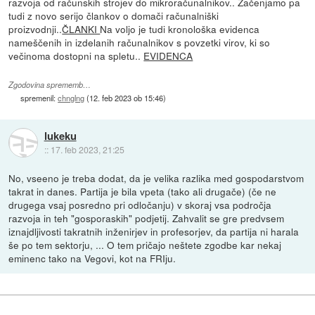
razvoja od računskih strojev do mikroračunalnikov.. Začenjamo pa
tudi z novo serijo člankov o domači računalniški
proizvodnji..
ČLANKI
Na voljo je tudi kronološka evidenca
nameščenih in izdelanih računalnikov s povzetki virov, ki so
večinoma dostopni na spletu..
EVIDENCA
Zgodovina sprememb…
spremenil:
chnglng
(
12. feb 2023 ob 15:46
)
lukeku
::
17. feb 2023, 21:25
No, vseeno je treba dodat, da je velika razlika med gospodarstvom
takrat in danes. Partija je bila vpeta (tako ali drugače) (če ne
drugega vsaj posredno pri odločanju) v skoraj vsa področja
razvoja in teh "gosporaskih" podjetij. Zahvalit se gre predvsem
iznajdljivosti takratnih inženirjev in profesorjev, da partija ni harala
še po tem sektorju, ... O tem pričajo neštete zgodbe kar nekaj
eminenc tako na Vegovi, kot na FRIju.