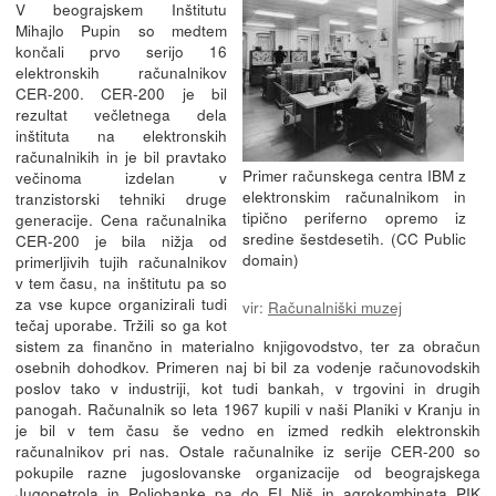
V beograjskem Inštitutu
Mihajlo Pupin so medtem
končali prvo serijo 16
elektronskih računalnikov
CER-200. CER-200 je bil
rezultat večletnega dela
inštituta na elektronskih
računalnikih in je bil pravtako
Primer računskega centra IBM z
večinoma izdelan v
elektronskim računalnikom in
tranzistorski tehniki druge
tipično periferno opremo iz
generacije. Cena računalnika
sredine šestdesetih. (CC Public
CER-200 je bila nižja od
domain)
primerljivih tujih računalnikov
v tem času, na inštitutu pa so
za vse kupce organizirali tudi
vir:
Računalniški muzej
tečaj uporabe. Tržili so ga kot
sistem za finančno in materialno knjigovodstvo, ter za obračun
osebnih dohodkov. Primeren naj bi bil za vodenje računovodskih
poslov tako v industriji, kot tudi bankah, v trgovini in drugih
panogah. Računalnik so leta 1967 kupili v naši Planiki v Kranju in
je bil v tem času še vedno en izmed redkih elektronskih
računalnikov pri nas. Ostale računalnike iz serije CER-200 so
pokupile razne jugoslovanske organizacije od beograjskega
Jugopetrola in Poljobanke pa do EI Niš in agrokombinata PIK