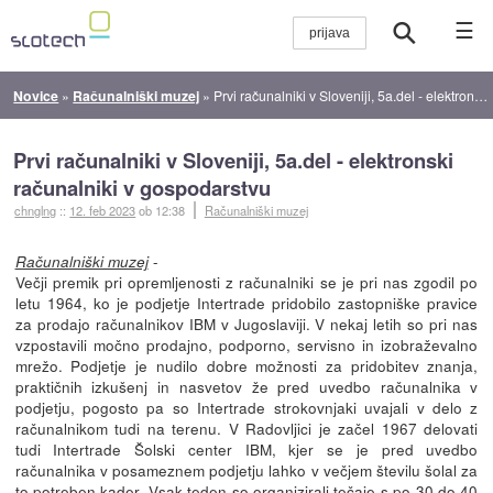
☰
Novice
»
Računalniški muzej
»
Prvi računalniki v Sloveniji, 5a.del - elektronski računalniki v gospodarstvu
Prvi računalniki v Sloveniji, 5a.del - elektronski
računalniki v gospodarstvu
chnglng
::
12. feb 2023
ob 12:38
Računalniški muzej
-
Računalniški muzej
Večji premik pri opremljenosti z računalniki se je pri nas zgodil po
letu 1964, ko je podjetje Intertrade pridobilo zastopniške pravice
za prodajo računalnikov IBM v Jugoslaviji. V nekaj letih so pri nas
vzpostavili močno prodajno, podporno, servisno in izobraževalno
mrežo. Podjetje je nudilo dobre možnosti za pridobitev znanja,
praktičnih izkušenj in nasvetov že pred uvedbo računalnika v
podjetju, pogosto pa so Intertrade strokovnjaki uvajali v delo z
računalnikom tudi na terenu. V Radovljici je začel 1967 delovati
tudi Intertrade Šolski center IBM, kjer se je pred uvedbo
računalnika v posameznem podjetju lahko v večjem številu šolal za
to potreben kader. Vsak teden so organizirali tečaje s po 30 do 40