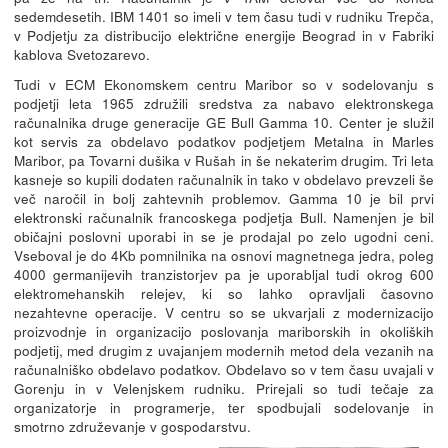
sedemdesetih. IBM 1401 so imeli v tem času tudi v rudniku Trepča,
v Podjetju za distribucijo električne energije Beograd in v Fabriki
kablova Svetozarevo.
Tudi v ECM Ekonomskem centru Maribor so v sodelovanju s
podjetji leta 1965 združili sredstva za nabavo elektronskega
računalnika druge generacije GE Bull Gamma 10. Center je služil
kot servis za obdelavo podatkov podjetjem Metalna in Marles
Maribor, pa Tovarni dušika v Rušah in še nekaterim drugim. Tri leta
kasneje so kupili dodaten računalnik in tako v obdelavo prevzeli še
več naročil in bolj zahtevnih problemov. Gamma 10 je bil prvi
elektronski računalnik francoskega podjetja Bull. Namenjen je bil
običajni poslovni uporabi in se je prodajal po zelo ugodni ceni.
Vseboval je do 4Kb pomnilnika na osnovi magnetnega jedra, poleg
4000 germanijevih tranzistorjev pa je uporabljal tudi okrog 600
elektromehanskih relejev, ki so lahko opravljali časovno
nezahtevne operacije. V centru so se ukvarjali z modernizacijo
proizvodnje in organizacijo poslovanja mariborskih in okoliških
podjetij, med drugim z uvajanjem modernih metod dela vezanih na
računalniško obdelavo podatkov. Obdelavo so v tem času uvajali v
Gorenju in v Velenjskem rudniku. Prirejali so tudi tečaje za
organizatorje in programerje, ter spodbujali sodelovanje in
smotrno združevanje v gospodarstvu.