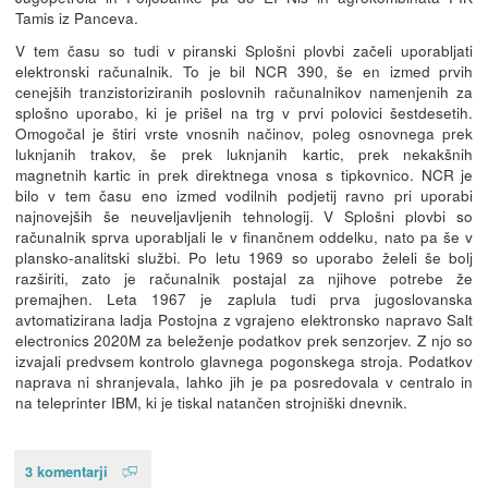
Tamis iz Panceva.
V tem času so tudi v piranski Splošni plovbi začeli uporabljati
elektronski računalnik. To je bil NCR 390, še en izmed prvih
cenejših tranzistoriziranih poslovnih računalnikov namenjenih za
splošno uporabo, ki je prišel na trg v prvi polovici šestdesetih.
Omogočal je štiri vrste vnosnih načinov, poleg osnovnega prek
luknjanih trakov, še prek luknjanih kartic, prek nekakšnih
magnetnih kartic in prek direktnega vnosa s tipkovnico. NCR je
bilo v tem času eno izmed vodilnih podjetij ravno pri uporabi
najnovejših še neuveljavljenih tehnologij. V Splošni plovbi so
računalnik sprva uporabljali le v finančnem oddelku, nato pa še v
plansko-analitski službi. Po letu 1969 so uporabo želeli še bolj
razširiti, zato je računalnik postajal za njihove potrebe že
premajhen. Leta 1967 je zaplula tudi prva jugoslovanska
avtomatizirana ladja Postojna z vgrajeno elektronsko napravo Salt
electronics 2020M za beleženje podatkov prek senzorjev. Z njo so
izvajali predvsem kontrolo glavnega pogonskega stroja. Podatkov
naprava ni shranjevala, lahko jih je pa posredovala v centralo in
na teleprinter IBM, ki je tiskal natančen strojniški dnevnik.
3 komentarji