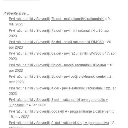
Preberite si še…
Prvi računalniki v Sloveniji, 7b.del - mali pisarniški računalniki
::
9.
maj 2023
Prvi računalniki v Sloveniji, 7a.del - prvi mini računalniki
::
30. apr
2023
Prvi računalniki v Sloveniji, 6c.del - ostali računalniki IBM/360
::
20.
apr 2023
Prvi računalniki v Sloveniji, 6a.del - prvi računalniki IBM/360
::
17. apr
2023
Prvi računalniki v Sloveniji, 6b.del - manjši računalniki IBM/360
::
10.
apr 2023
Prvi računalniki v Sloveniji, 5b.del - prvi večji elektronski center
::
2.
mar 2023
Prvi računalniki v Sloveniji, 4.del - prvi elektronski računalnik
::
22. jan
2023
Prvi računalniki v Sloveniji, 3.del – računalniki prve generacije v
Jugoslaviji
::
4. jan 2023
Prvi računalniki v Sloveniji, dodatek A - programiranje z ožičenjem
::
18. nov 2022
Prvi računalniki v Sloveniji, 2. del - računski stroji v gospodarstvu
::
2.
nov 2022