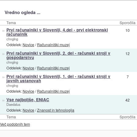
Vredno ogleda ...
Tema
Sporočila
»
Prvi računalniki v Sloveniji, 4.del - prvi elektronski
10
računalnik
chnglng
Oddelek:
Novice
/
Računalniški muzej
»
Prvi računalniki v Sloveniji, 2. del - računski stroji v
12
gospodarstvu
chnglng
Oddelek:
Novice
/
Računalniški muzej
»
Prvi računalniki v Sloveniji, 1. del - računski stroji v
7
javnih ustanovah
chnglng
Oddelek:
Novice
/
Računalniški muzej
»
Vse najboljše, ENIAC
42
Daedalus
Oddelek:
Novice
/
Znanost in tehnologija
Tema
Sporočila
Več podobnih tem