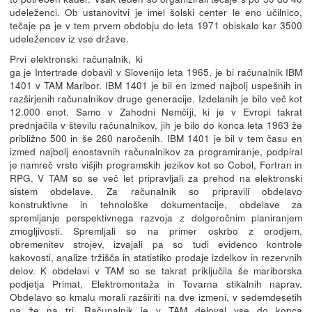
udeleženci. Ob ustanovitvi je imel šolski center le eno učilnico,
tečaje pa je v tem prvem obdobju do leta 1971 obiskalo kar 3500
udeležencev iz vse države.
Prvi elektronski računalnik, ki
ga je Intertrade dobavil v Slovenijo leta 1965, je bi računalnik IBM
1401 v TAM Maribor. IBM 1401 je bil en izmed najbolj uspešnih in
razširjenih računalnikov druge generacije. Izdelanih je bilo več kot
12.000 enot. Samo v Zahodni Nemčiji, ki je v Evropi takrat
prednjačila v številu računalnikov, jih je bilo do konca leta 1963 že
približno 500 in še 260 naročenih. IBM 1401 je bil v tem času en
izmed najbolj enostavnih računalnikov za programiranje, podpiral
je namreč vrsto višjih programskih jezikov kot so Cobol, Fortran in
RPG. V TAM so se več let pripravljali za prehod na elektronski
sistem obdelave. Za računalnik so pripravili obdelavo
konstruktivne in tehnološke dokumentacije, obdelave za
spremljanje perspektivnega razvoja z dolgoročnim planiranjem
zmogljivosti. Spremljali so na primer oskrbo z orodjem,
obremenitev strojev, izvajali pa so tudi evidenco kontrole
kakovosti, analize tržišča in statistiko prodaje izdelkov in rezervnih
delov. K obdelavi v TAM so se takrat priključila še mariborska
podjetja Primat, Elektromontaža in Tovarna stikalnih naprav.
Obdelavo so kmalu morali razširiti na dve izmeni, v sedemdesetih
pa že na tri. Računalnik je v TAM deloval vse do konca