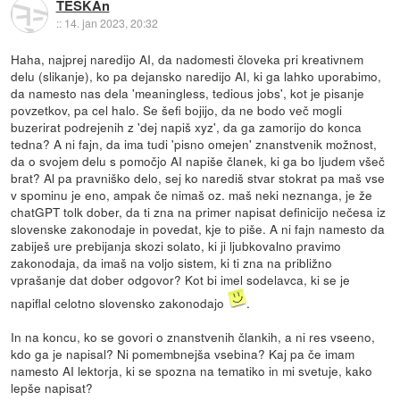
TESKAn
::
14. jan 2023, 20:32
Haha, najprej naredijo AI, da nadomesti človeka pri kreativnem
delu (slikanje), ko pa dejansko naredijo AI, ki ga lahko uporabimo,
da namesto nas dela 'meaningless, tedious jobs', kot je pisanje
povzetkov, pa cel halo. Se šefi bojijo, da ne bodo več mogli
buzerirat podrejenih z 'dej napiš xyz', da ga zamorijo do konca
tedna? A ni fajn, da ima tudi 'pisno omejen' znanstvenik možnost,
da o svojem delu s pomočjo AI napiše članek, ki ga bo ljudem všeč
brat? Al pa pravniško delo, sej ko narediš stvar stokrat pa maš vse
v spominu je eno, ampak če nimaš oz. maš neki neznanga, je že
chatGPT tolk dober, da ti zna na primer napisat definicijo nečesa iz
slovenske zakonodaje in povedat, kje to piše. A ni fajn namesto da
zabiješ ure prebijanja skozi solato, ki ji ljubkovalno pravimo
zakonodaja, da imaš na voljo sistem, ki ti zna na približno
vprašanje dat dober odgovor? Kot bi imel sodelavca, ki se je
napiflal celotno slovensko zakonodajo
.
In na koncu, ko se govori o znanstvenih člankih, a ni res vseeno,
kdo ga je napisal? Ni pomembnejša vsebina? Kaj pa če imam
namesto AI lektorja, ki se spozna na tematiko in mi svetuje, kako
lepše napisat?