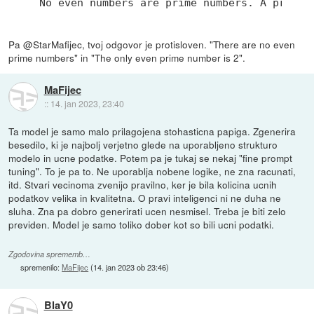
No even numbers are prime numbers. A prime 
Pa @StarMafijec, tvoj odgovor je protisloven. "There are no even
prime numbers" in "The only even prime number is 2".
MaFijec
::
14. jan 2023, 23:40
Ta model je samo malo prilagojena stohasticna papiga. Zgenerira
besedilo, ki je najbolj verjetno glede na uporabljeno strukturo
modelo in ucne podatke. Potem pa je tukaj se nekaj "fine prompt
tuning". To je pa to. Ne uporablja nobene logike, ne zna racunati,
itd. Stvari vecinoma zvenijo pravilno, ker je bila kolicina ucnih
podatkov velika in kvalitetna. O pravi inteligenci ni ne duha ne
sluha. Zna pa dobro generirati ucen nesmisel. Treba je biti zelo
previden. Model je samo toliko dober kot so bili ucni podatki.
Zgodovina sprememb…
spremenilo:
MaFijec
(
14. jan 2023 ob 23:46
)
BlaY0