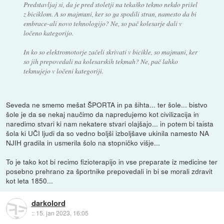
Predstavljaj si, da je pred stoletji na tekaško tekmo nekdo prišel
z biciklom. A so majmuni, ker so ga spodili stran, namesto da bi
embrace-ali novo tehnologijo? Ne, so pač kolesarje dali v
ločeno kategorijo.
In ko so elektromotorje začeli skrivati v bicikle, so majmuni, ker
so jih prepovedali na kolesarskih tekmah? Ne, pač lahko
tekmujejo v ločeni kategoriji.
Seveda ne smemo mešat ŠPORTA in pa šihta... ter šole... bistvo
šole je da se nekaj naučimo da napredujemo kot civilizacija in
naredimo stvari ki nam nekatere stvari olajšajo... in potem bi taista
šola ki UČI ljudi da so vedno boljši izboljšave ukinila namesto NA
NJIH gradila in usmerila šolo na stopničko višje...
To je tako kot bi recimo fizioterapijo in vse preparate iz medicine ter
posebno prehrano za športnike prepovedali in bi se morali zdravit
kot leta 1850...
darkolord
::
15. jan 2023, 16:05