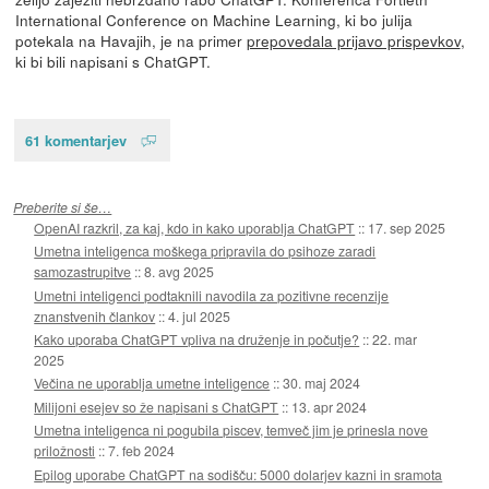
International Conference on Machine Learning, ki bo julija
potekala na Havajih, je na primer
prepovedala prijavo prispevkov
,
ki bi bili napisani s ChatGPT.
61 komentarjev
Preberite si še…
OpenAI razkril, za kaj, kdo in kako uporablja ChatGPT
::
17. sep 2025
Umetna inteligenca moškega pripravila do psihoze zaradi
samozastrupitve
::
8. avg 2025
Umetni inteligenci podtaknili navodila za pozitivne recenzije
znanstvenih člankov
::
4. jul 2025
Kako uporaba ChatGPT vpliva na druženje in počutje?
::
22. mar
2025
Večina ne uporablja umetne inteligence
::
30. maj 2024
Milijoni esejev so že napisani s ChatGPT
::
13. apr 2024
Umetna inteligenca ni pogubila piscev, temveč jim je prinesla nove
priložnosti
::
7. feb 2024
Epilog uporabe ChatGPT na sodišču: 5000 dolarjev kazni in sramota