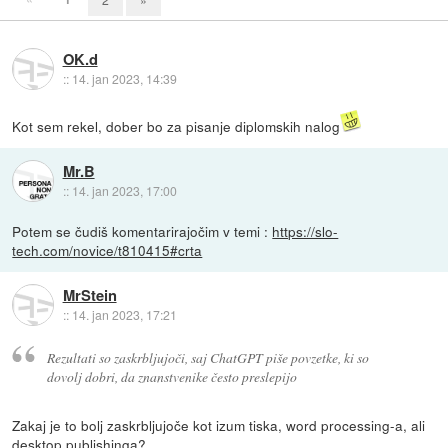
OK.d
::
14. jan 2023, 14:39
Kot sem rekel, dober bo za pisanje diplomskih nalog
Mr.B
::
14. jan 2023, 17:00
Potem se čudiš komentarirajočim v temi :
https://slo-
tech.com/novice/t810415#crta
MrStein
::
14. jan 2023, 17:21
Rezultati so zaskrbljujoči, saj ChatGPT piše povzetke, ki so
dovolj dobri, da znanstvenike često preslepijo
Zakaj je to bolj zaskrbljujoče kot izum tiska, word processing-a, ali
desktop publishinga?