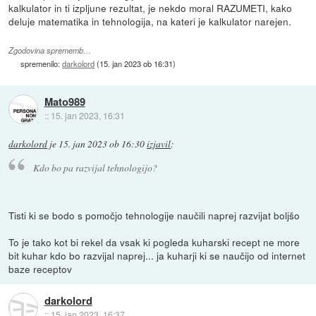
kalkulator in ti izpljune rezultat, je nekdo moral RAZUMETI, kako
deluje matematika in tehnologija, na kateri je kalkulator narejen.
Zgodovina sprememb…
spremenilo:
darkolord
(
15. jan 2023 ob 16:31
)
Mato989
::
15. jan 2023, 16:31
darkolord
je
15. jan 2023 ob 16:30
izjavil
:
Kdo bo pa razvijal tehnologijo?
Tisti ki se bodo s pomočjo tehnologije naučili naprej razvijat boljšo
To je tako kot bi rekel da vsak ki pogleda kuharski recept ne more
bit kuhar kdo bo razvijal naprej... ja kuharji ki se naučijo od internet
baze receptov
darkolord
::
15. jan 2023, 16:37