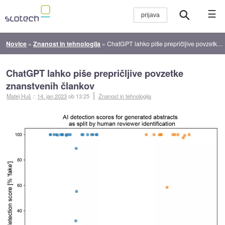
☰
Novice
»
Znanost in tehnologija
»
ChatGPT lahko piše prepričljive povzetke znanstvenih člankov
ChatGPT lahko piše prepričljive povzetke
znanstvenih člankov
Matej Huš
::
14. jan 2023
ob 13:25
Znanost in tehnologija