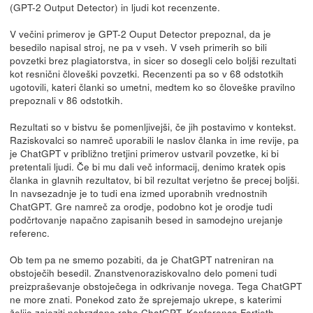
(GPT-2 Output Detector) in ljudi kot recenzente.
V večini primerov je GPT-2 Ouput Detector prepoznal, da je
besedilo napisal stroj, ne pa v vseh. V vseh primerih so bili
povzetki brez plagiatorstva, in sicer so dosegli celo boljši rezultati
kot resnični človeški povzetki. Recenzenti pa so v 68 odstotkih
ugotovili, kateri članki so umetni, medtem ko so človeške pravilno
prepoznali v 86 odstotkih.
Rezultati so v bistvu še pomenljivejši, če jih postavimo v kontekst.
Raziskovalci so namreč uporabili le naslov članka in ime revije, pa
je ChatGPT v približno tretjini primerov ustvaril povzetke, ki bi
pretentali ljudi. Če bi mu dali več informacij, denimo kratek opis
članka in glavnih rezultatov, bi bil rezultat verjetno še precej boljši.
In navsezadnje je to tudi ena izmed uporabnih vrednostnih
ChatGPT. Gre namreč za orodje, podobno kot je orodje tudi
podčrtovanje napačno zapisanih besed in samodejno urejanje
referenc.
Ob tem pa ne smemo pozabiti, da je ChatGPT natreniran na
obstoječih besedil. Znanstvenoraziskovalno delo pomeni tudi
preizpraševanje obstoječega in odkrivanje novega. Tega ChatGPT
ne more znati. Ponekod zato že sprejemajo ukrepe, s katerimi
želijo zajeziti nebrzdano rabo ChatGPT. Konferenca Fortieth