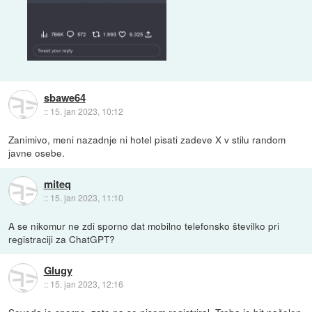
sbawe64
::
15. jan 2023, 10:12
Zanimivo, meni nazadnje ni hotel pisati zadeve X v stilu random
javne osebe.
miteq
::
15. jan 2023, 11:10
A se nikomur ne zdi sporno dat mobilno telefonsko številko pri
registraciji za ChatGPT?
Glugy
::
15. jan 2023, 12:16
Seveda je sporno, zato pa se nisem registriral. Treba je bit načelen