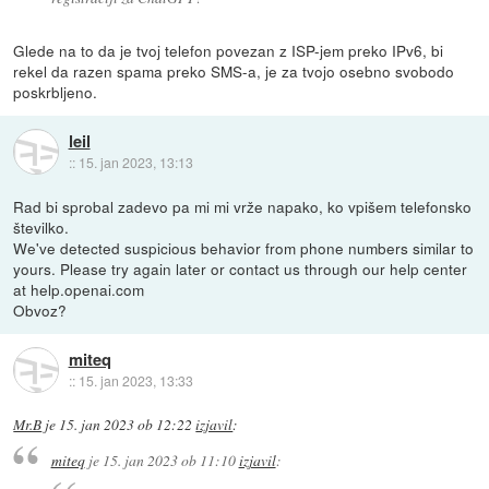
Glede na to da je tvoj telefon povezan z ISP-jem preko IPv6, bi
rekel da razen spama preko SMS-a, je za tvojo osebno svobodo
poskrbljeno.
leil
::
15. jan 2023, 13:13
Rad bi sprobal zadevo pa mi mi vrže napako, ko vpišem telefonsko
številko.
We've detected suspicious behavior from phone numbers similar to
yours. Please try again later or contact us through our help center
at help.openai.com
Obvoz?
miteq
::
15. jan 2023, 13:33
Mr.B
je
15. jan 2023 ob 12:22
izjavil
:
miteq
je
15. jan 2023 ob 11:10
izjavil
: