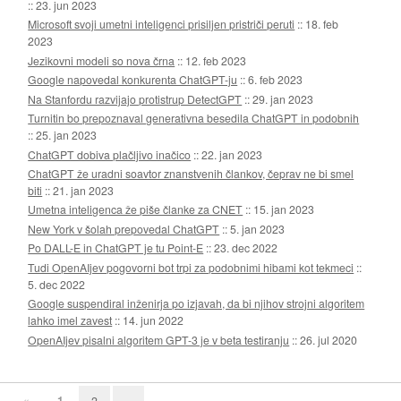
::
23. jun 2023
Microsoft svoji umetni inteligenci prisiljen pristriči peruti
::
18. feb
2023
Jezikovni modeli so nova črna
::
12. feb 2023
Google napovedal konkurenta ChatGPT-ju
::
6. feb 2023
Na Stanfordu razvijajo protistrup DetectGPT
::
29. jan 2023
Turnitin bo prepoznaval generativna besedila ChatGPT in podobnih
::
25. jan 2023
ChatGPT dobiva plačljivo inačico
::
22. jan 2023
ChatGPT že uradni soavtor znanstvenih člankov, čeprav ne bi smel
biti
::
21. jan 2023
Umetna inteligenca že piše članke za CNET
::
15. jan 2023
New York v šolah prepovedal ChatGPT
::
5. jan 2023
Po DALL-E in ChatGPT je tu Point-E
::
23. dec 2022
Tudi OpenAIjev pogovorni bot trpi za podobnimi hibami kot tekmeci
::
5. dec 2022
Google suspendiral inženirja po izjavah, da bi njihov strojni algoritem
lahko imel zavest
::
14. jun 2022
OpenAIjev pisalni algoritem GPT-3 je v beta testiranju
::
26. jul 2020
«
1
2
»