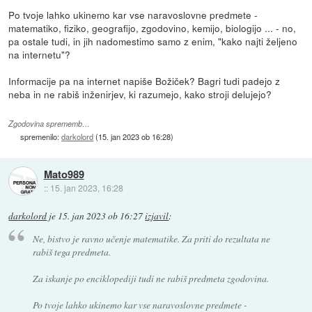
Po tvoje lahko ukinemo kar vse naravoslovne predmete -
matematiko, fiziko, geografijo, zgodovino, kemijo, biologijo ... - no,
pa ostale tudi, in jih nadomestimo samo z enim, "kako najti željeno
na internetu"?
Informacije pa na internet napiše Božiček? Bagri tudi padejo z
neba in ne rabiš inženirjev, ki razumejo, kako stroji delujejo?
Zgodovina sprememb…
spremenilo:
darkolord
(
15. jan 2023 ob 16:28
)
Mato989
::
15. jan 2023, 16:28
darkolord
je
15. jan 2023 ob 16:27
izjavil
:
Ne, bistvo je ravno učenje matematike. Za priti do rezultata ne
rabiš tega predmeta.
Za iskanje po enciklopediji tudi ne rabiš predmeta zgodovina.
Po tvoje lahko ukinemo kar vse naravoslovne predmete -