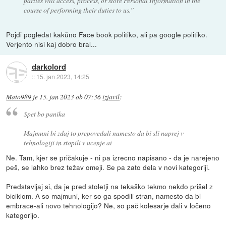
parties will access, process, or store Personal Information in the
course of performing their duties to us.”
Pojdi pogledat kaküno Face book politiko, ali pa google politiko.
Verjento nisi kaj dobro bral...
darkolord
::
15. jan 2023, 14:25
Mato989
je
15. jan 2023 ob 07:36
izjavil
:
Spet bo panika
Majmuni bi zdaj to prepovedali namesto da bi sli naprej v
tehnologiji in stopili v ucenje ai
Ne. Tam, kjer se pričakuje - ni pa izrecno napisano - da je narejeno
peš, se lahko brez težav omeji. Se pa zato dela v novi kategoriji.
Predstavljaj si, da je pred stoletji na tekaško tekmo nekdo prišel z
biciklom. A so majmuni, ker so ga spodili stran, namesto da bi
embrace-ali novo tehnologijo? Ne, so pač kolesarje dali v ločeno
kategorijo.