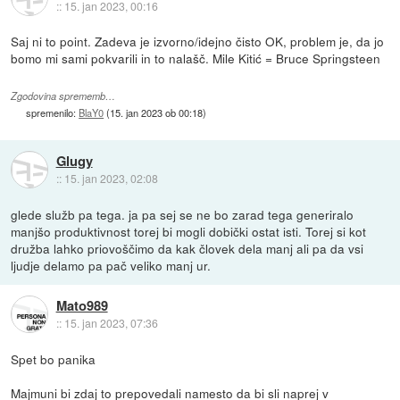
::
15. jan 2023, 00:16
Saj ni to point. Zadeva je izvorno/idejno čisto OK, problem je, da jo
bomo mi sami pokvarili in to nalašč. Mile Kitić = Bruce Springsteen
Zgodovina sprememb…
spremenilo:
BlaY0
(
15. jan 2023 ob 00:18
)
Glugy
::
15. jan 2023, 02:08
glede služb pa tega. ja pa sej se ne bo zarad tega generiralo
manjšo produktivnost torej bi mogli dobički ostat isti. Torej si kot
družba lahko priovoščimo da kak človek dela manj ali pa da vsi
ljudje delamo pa pač veliko manj ur.
Mato989
::
15. jan 2023, 07:36
Spet bo panika
Majmuni bi zdaj to prepovedali namesto da bi sli naprej v