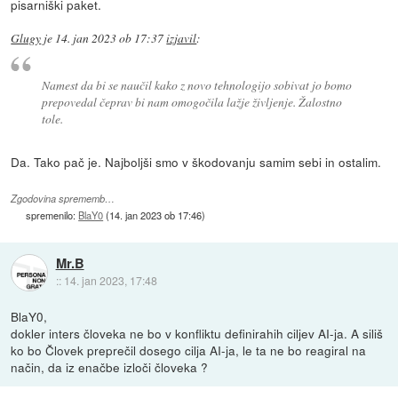
pisarniški paket.
Glugy
je
14. jan 2023 ob 17:37
izjavil
:
Namest da bi se naučil kako z novo tehnologijo sobivat jo bomo
prepovedal čeprav bi nam omogočila lažje življenje. Žalostno
tole.
Da. Tako pač je. Najboljši smo v škodovanju samim sebi in ostalim.
Zgodovina sprememb…
spremenilo:
BlaY0
(
14. jan 2023 ob 17:46
)
Mr.B
::
14. jan 2023, 17:48
BlaY0,
dokler inters človeka ne bo v konfliktu definirahih ciljev AI-ja. A siliš
ko bo Človek preprečil dosego cilja AI-ja, le ta ne bo reagiral na
način, da iz enačbe izloči človeka ?