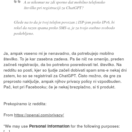
A se nikomur ne zdi sporno dat mobilno telefonsko
številko pri registraciji za ChatGPT?
Glede na to da je tvoj telefon povezan z ISP-jem preko IPv6, bi
rekel da razen spama preko SMS-a, je za tvojo osebno svobodo
poskrbljeno.
Ja, ampak vseeno mi je nenavadno, da potrebujejo mobilno
številko. To je kar zasebna zadeva. Pa še nič ne omenijo, preden
začneš registracijo, da bo potrebno posredovati tel. številko. Na
redditu so posti, kjer so ljudje začeli dobivati spam sms-e nekaj dni
zatem, ko so se registrirali za ChatGPT. Čisto možno, da gre za
preprosto naključje, ampak njihov privacy policy ni vzpodbuden.
Pač, kot pri Facebooku; če je nekaj brezplačno, si ti produkt.
Prekopiramo iz reddita:
From
https://openai.com/privacy/
“We may use
for the following purposes:
Personal Information
[…]