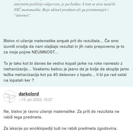
internetu poiščejo odgovore, je pa bedno. S tem se niso naučili
NIČ matematike. Raje ukineš predmet ali ga preimenuješ v
"internet".
Bistvo ni učenje matematike ampak prit do rezultata... Če smo
izumili orodja da nam olajšajo rezultat in jih nato prepovemo je to
za moje pojme NEUMNOST...
To je tako kot bi danes še vedno kopali jarke na roke namesto z
mehanizacijo... Vsakemu bebcu je jasno da je bolje da skoplje jamo
težka mehanizacija kot pa 40 delavcev z lopato... ti bi pa rad ostal
na lopatah ker ?
darkolord
::
15. jan 2023, 16:27
Ne, bistvo je ravno učenje matematike. Za priti do rezultata ne
rabiš tega predmeta.
Za iskanje po enciklopediji tudi ne rabiš predmeta zgodovina.