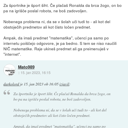
Za športnike je šport šiht. Če plačaš Ronalda da brca žogo, on bo
pa na igrišče poslal robota, ne boš zadovoljen.
Nobenega problema ni, da se v šolah uči tudi to - ali kot del
obstoječih predmetov ali kot čisto ločen predmet.
Ampak, da imaš predmet "matematika", učenci pa samo po
internetu poiščejo odgovore, je pa bedno. S tem se niso naučili
NIČ matematike. Raje ukineš predmet ali ga preimenuješ v
"internet".
Mato989
::
15. jan 2023, 16:15
darkolord
je
15. jan 2023 ob 16:05
izjavil
:
Za športnike je šport šiht. Če plačaš Ronalda da brca žogo, on
bo pa na igrišče poslal robota, ne boš zadovoljen.
Nobenega problema ni, da se v šolah uči tudi to - ali kot del
obstoječih predmetov ali kot čisto ločen predmet.
Ampak, da imaš predmet "matematika", učenci pa samo po