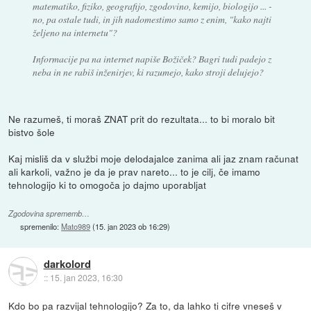
matematiko, fiziko, geografijo, zgodovino, kemijo, biologijo ... -
no, pa ostale tudi, in jih nadomestimo samo z enim, "kako najti
željeno na internetu"?
Informacije pa na internet napiše Božiček? Bagri tudi padejo z
neba in ne rabiš inženirjev, ki razumejo, kako stroji delujejo?
Ne razumeš, ti moraš ZNAT prit do rezultata... to bi moralo bit
bistvo šole
Kaj misliš da v službi moje delodajalce zanima ali jaz znam računat
ali karkoli, važno je da je prav nareto... to je cilj, če imamo
tehnologijo ki to omogoča jo dajmo uporabljat
Zgodovina sprememb…
spremenilo:
Mato989
(
15. jan 2023 ob 16:29
)
darkolord
::
15. jan 2023, 16:30
Kdo bo pa razvijal tehnologijo? Za to, da lahko ti cifre vneseš v