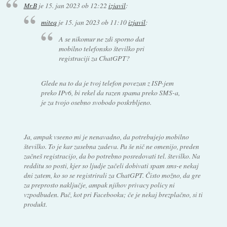
Mr.B
je
15. jan 2023 ob 12:22
izjavil
:
miteq
je
15. jan 2023 ob 11:10
izjavil
:
A se nikomur ne zdi sporno dat
mobilno telefonsko številko pri
registraciji za ChatGPT?
Glede na to da je tvoj telefon povezan z ISP-jem
preko IPv6, bi rekel da razen spama preko SMS-a,
je za tvojo osebno svobodo poskrbljeno.
Ja, ampak vseeno mi je nenavadno, da potrebujejo mobilno
številko. To je kar zasebna zadeva. Pa še nič ne omenijo, preden
začneš registracijo, da bo potrebno posredovati tel. številko. Na
redditu so posti, kjer so ljudje začeli dobivati spam sms-e nekaj
dni zatem, ko so se registrirali za ChatGPT. Čisto možno, da gre
za preprosto naključje, ampak njihov privacy policy ni
vzpodbuden. Pač, kot pri Facebooku; če je nekaj brezplačno, si ti
produkt.