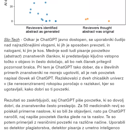
- Odkar je ChatGPT javno dostopen, se uporabniki čudijo
Slo-Tech
nad najrazličnejšimi vlogami, ki jih je sposoben prevzeti, in
nalogami, ki jim je kos. Mednje sodi tudi pisanje povzetkov
(
) znanstvenih člankov, ki predstavljajo ključno vstopno
abstract
točko v objavo in često določajo, ali bo nek članek pritegnil
pozornost bralca. Pri tem je ChatGPT tako dober, da v številnih
primerih znanstveniki ne morejo ugotoviti, ali je nek povzetek
napisal človek ali ChatGPT. Raziskovalci z dveh chicaških univerz
v (še nerecenziranem) rokopisu poročajo o raziskavi, kjer so
ugotavljali, kako dobri so ti povzetki.
Rezultati so zaskrbljujoči, saj ChatGPT piše povzetke, ki so dovolj
dobri, da znanstvenike često preslepijo. Za 50 medicinskih revij so
poiskali primerne naslove, ki so bili že objavljeni, nato pa ChatGPT
naročili, naj napiše povzetek članka glede na ta naslov. Te so
potem primerjali z resničnimi povzetki na različne načine. Uporabili
so detektor plagiatorstva, detektor pisanja z umetno inteligenco