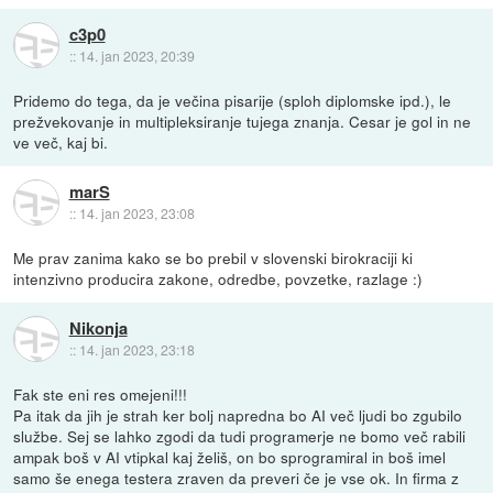
c3p0
::
14. jan 2023, 20:39
Pridemo do tega, da je večina pisarije (sploh diplomske ipd.), le
prežvekovanje in multipleksiranje tujega znanja. Cesar je gol in ne
ve več, kaj bi.
marS
::
14. jan 2023, 23:08
Me prav zanima kako se bo prebil v slovenski birokraciji ki
intenzivno producira zakone, odredbe, povzetke, razlage :)
Nikonja
::
14. jan 2023, 23:18
Fak ste eni res omejeni!!!
Pa itak da jih je strah ker bolj napredna bo AI več ljudi bo zgubilo
službe. Sej se lahko zgodi da tudi programerje ne bomo več rabili
ampak boš v AI vtipkal kaj želiš, on bo sprogramiral in boš imel
samo še enega testera zraven da preveri če je vse ok. In firma z