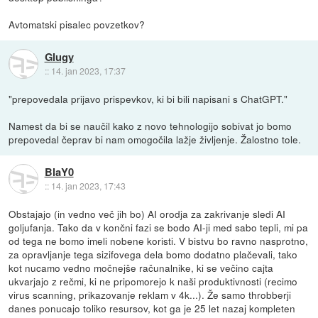
Avtomatski pisalec povzetkov?
Glugy
::
14. jan 2023, 17:37
"prepovedala prijavo prispevkov, ki bi bili napisani s ChatGPT."
Namest da bi se naučil kako z novo tehnologijo sobivat jo bomo
prepovedal čeprav bi nam omogočila lažje življenje. Žalostno tole.
BlaY0
::
14. jan 2023, 17:43
Obstajajo (in vedno več jih bo) AI orodja za zakrivanje sledi AI
goljufanja. Tako da v končni fazi se bodo AI-ji med sabo tepli, mi pa
od tega ne bomo imeli nobene koristi. V bistvu bo ravno nasprotno,
za opravljanje tega sizifovega dela bomo dodatno plačevali, tako
kot nucamo vedno močnejše računalnike, ki se večino cajta
ukvarjajo z rečmi, ki ne pripomorejo k naši produktivnosti (recimo
virus scanning, prikazovanje reklam v 4k...). Že samo throbberji
danes ponucajo toliko resursov, kot ga je 25 let nazaj kompleten