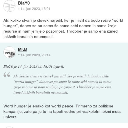
BlaY0
::
14. jan 2023, 18:01
Ah, koliko stvari je človek naredil, ker je mislil da bodo rešile "world
hunger", danes so pa samo še same sebi namen in samo žrejo
resurse in nam jemljejo pozornost. Throbber je samo ena izmed
takšnih banalnih neumnosti.
Mr.B
::
14. jan 2023, 20:14
BlaY0
je
14. jan 2023 ob 18:01
izjavil
:
Ah, koliko stvari je človek naredil, ker je mislil da bodo rešile
"world hunger", danes so pa samo še same sebi namen in samo
žrejo resurse in nam jemljejo pozornost. Throbber je samo ena
izmed takšnih banalnih neumnosti.
Word hunger je enako kot world peace. Primerno za politicne
kampanije, zato pa je to na tapeti vedno pri vsakoletni tekmi muss
univers.