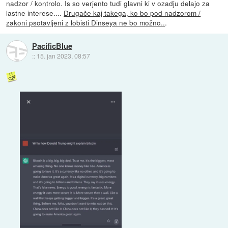
nadzor / kontrolo. Is so verjento tudi glavni ki v ozadju delajo za
lastne interese....
Drugače kaj takega, ko bo pod nadzorom /
zakoni psotavljeni z lobisti Dinseya ne bo možno..
.
PacificBlue
::
15. jan 2023, 08:57