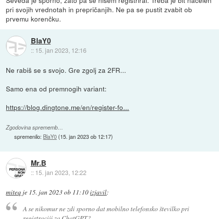
pri svojih vrednotah in prepričanjih. Ne pa se pustit zvabit ob
prvemu korenčku.
BlaY0
::
15. jan 2023, 12:16
Ne rabiš se s svojo. Gre zgolj za 2FR...
Samo ena od premnogih variant:
https://blog.dingtone.me/en/register-fo...
Zgodovina sprememb…
spremenilo:
BlaY0
(
15. jan 2023 ob 12:17
)
Mr.B
::
15. jan 2023, 12:22
miteq
je
15. jan 2023 ob 11:10
izjavil
:
A se nikomur ne zdi sporno dat mobilno telefonsko številko pri
registraciji za ChatGPT?