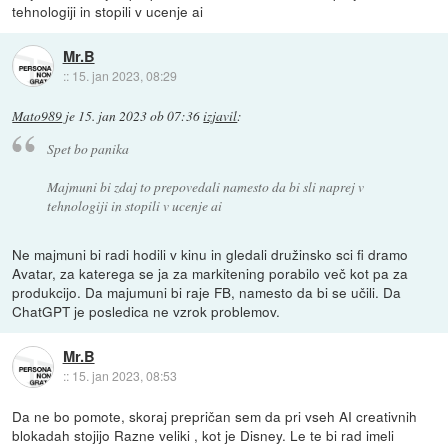
tehnologiji in stopili v ucenje ai
Mr.B
::
15. jan 2023, 08:29
Mato989
je
15. jan 2023 ob 07:36
izjavil
:
Spet bo panika
Majmuni bi zdaj to prepovedali namesto da bi sli naprej v
tehnologiji in stopili v ucenje ai
Ne majmuni bi radi hodili v kinu in gledali družinsko sci fi dramo
Avatar, za katerega se ja za markitening porabilo več kot pa za
produkcijo. Da majumuni bi raje FB, namesto da bi se učili. Da
ChatGPT je posledica ne vzrok problemov.
Mr.B
::
15. jan 2023, 08:53
Da ne bo pomote, skoraj prepričan sem da pri vseh AI creativnih
blokadah stojijo Razne veliki , kot je Disney. Le te bi rad imeli