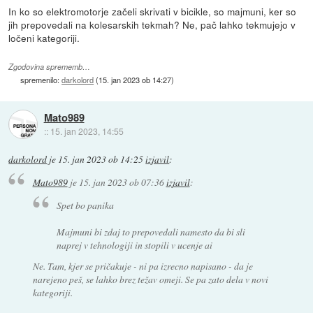
In ko so elektromotorje začeli skrivati v bicikle, so majmuni, ker so
jih prepovedali na kolesarskih tekmah? Ne, pač lahko tekmujejo v
ločeni kategoriji.
Zgodovina sprememb…
spremenilo:
darkolord
(
15. jan 2023 ob 14:27
)
Mato989
::
15. jan 2023, 14:55
darkolord
je
15. jan 2023 ob 14:25
izjavil
:
Mato989
je
15. jan 2023 ob 07:36
izjavil
:
Spet bo panika
Majmuni bi zdaj to prepovedali namesto da bi sli
naprej v tehnologiji in stopili v ucenje ai
Ne. Tam, kjer se pričakuje - ni pa izrecno napisano - da je
narejeno peš, se lahko brez težav omeji. Se pa zato dela v novi
kategoriji.