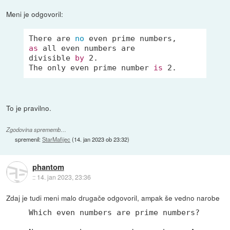
Meni je odgovoril:
There are 
no
as
 all even numbers are

divisible 
by
2.
The only even prime number 
is
2.
To je pravilno.
Zgodovina sprememb…
spremenil:
StarMafijec
(
14. jan 2023 ob 23:32
)
phantom
::
14. jan 2023, 23:36
Zdaj je tudi meni malo drugače odgovoril, ampak še vedno narobe
Which even numbers are prime numbers?
