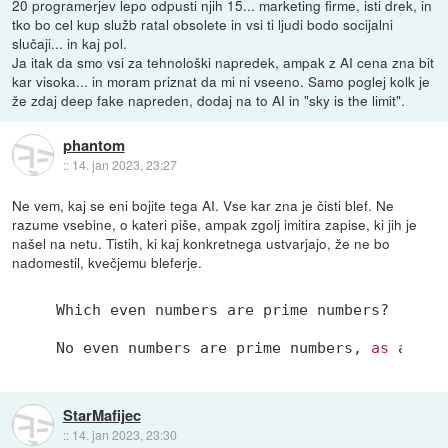
20 programerjev lepo odpusti njih 15... marketing firme, isti drek, in
tko bo cel kup služb ratal obsolete in vsi ti ljudi bodo socijalni
slučaji... in kaj pol.
Ja itak da smo vsi za tehnološki napredek, ampak z AI cena zna bit
kar visoka... in moram priznat da mi ni vseeno. Samo poglej kolk je
že zdaj deep fake napreden, dodaj na to AI in "sky is the limit".
phantom
::
14. jan 2023, 23:27
Ne vem, kaj se eni bojite tega AI. Vse kar zna je čisti blef. Ne
razume vsebine, o kateri piše, ampak zgolj imitira zapise, ki jih je
našel na netu. Tistih, ki kaj konkretnega ustvarjajo, že ne bo
nadomestil, kvečjemu bleferje.
Which even numbers are prime numbers?

No even numbers are prime numbers, 
as
 a pri
StarMafijec
::
14. jan 2023, 23:30