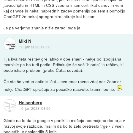
javascriptu in HTML in CSS vseeno imam certifikat osnov in vem
kaj osnvoe in nekaj naprednih zadev pomenijo pa sem s pomočjo
ChatGPT že nekaj sprogramiral hitreje kot bi sam.
Je pa verjetno znanje nižje zaradi tega ja.
Miki N
::
6. jan 2023, 08:56
Hja kvaliteta rešitev gre lahko v obe smeri - nekje bo izboljšana,
marsikje pa bo tudi padla. Pričakujte še več "bloata" in rešitev, ki
bodo iskale problem (preko Čata, seveda).
Če ste še vedno optimistični .. evo ena: ravno zdaj nek Zoomer
nekje ChatGPT sprašuje za pecaške nasvete. Izumrli bomo.
Heisenberg
::
6. jan 2023, 08:59
Glede na to da je google v paniki in mečejo neomejeno denarja v
razvoj svoje različice, mislim da bo to zelo pretreslo trge - v vseh
pogledih, v naslendjih 5 letih