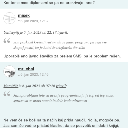
Ker teme med diplomami se pa ne prekrivajo, ane?
misek
::
6. jan 2023, 12:37
Unilseptij
je
5. jan 2023 ob 22:17
izjavil
:
sem poskusil kreirati račun, da se malo poigram, pa sem vse
skupaj pustil, ko je hotel še telefonsko številko
Uporabiš eno javno številko za prejem SMS, pa je problem rešen.
mr_chai
::
6. jan 2023, 12:46
Mato989
je
6. jan 2023 ob 07:26
izjavil
:
Jaz uporabljam tole za ucenje programiranja je top od top samo
sprasevat se mors naucit in dele kode zdruzevat
Ne vem če se boš na ta način kaj prida naučil. No ja, mogoče pa.
Jaz sem še vedno pristaš klasike, da se posvetiš eni dobri knjigi,