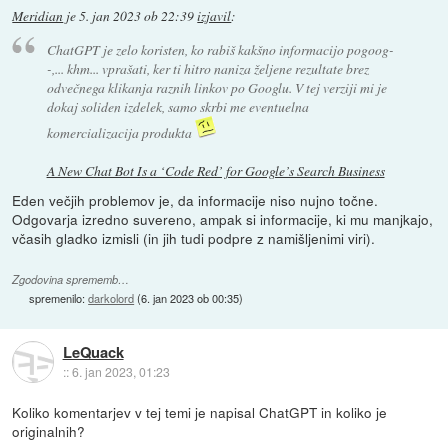
Meridian
je
5. jan 2023 ob 22:39
izjavil
:
ChatGPT je zelo koristen, ko rabiš kakšno informacijo pogoog-
-,... khm... vprašati, ker ti hitro naniza željene rezultate brez
odvečnega klikanja raznih linkov po Googlu. V tej verziji mi je
dokaj soliden izdelek, samo skrbi me eventuelna
komercializacija produkta
A New Chat Bot Is a ‘Code Red’ for Google’s Search Business
Eden večjih problemov je, da informacije niso nujno točne.
Odgovarja izredno suvereno, ampak si informacije, ki mu manjkajo,
včasih gladko izmisli (in jih tudi podpre z namišljenimi viri).
Zgodovina sprememb…
spremenilo:
darkolord
(
6. jan 2023 ob 00:35
)
LeQuack
::
6. jan 2023, 01:23
Koliko komentarjev v tej temi je napisal ChatGPT in koliko je
originalnih?