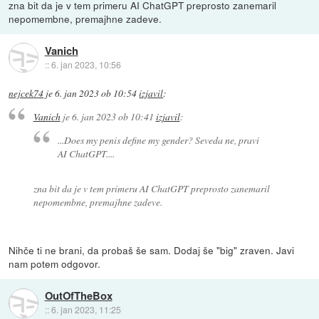
zna bit da je v tem primeru AI ChatGPT preprosto zanemaril
nepomembne, premajhne zadeve.
Vanich
::
6. jan 2023, 10:56
nejcek74
je
6. jan 2023 ob 10:54
izjavil
:
Vanich
je
6. jan 2023 ob 10:41
izjavil
:
...Does my penis define my gender? Seveda ne, pravi
AI ChatGPT....
zna bit da je v tem primeru AI ChatGPT preprosto zanemaril
nepomembne, premajhne zadeve.
Nihče ti ne brani, da probaš še sam. Dodaj še "big" zraven. Javi
nam potem odgovor.
OutOfTheBox
::
6. jan 2023, 11:25