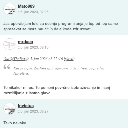
Mato989
::
6. jan 2023, 07:26
Jaz uporabljam tole za ucenje programiranja je top od top samo
sprasevat se mors naucit in dele kode zdruzevat
mrdaco
::
6. jan 2023, 08:16
OutOfTheBox
je
5. jan 2023 ob 22:16
izjavil
:
Kar je super. Zastonj izobraževanje in še hitrejši napredek
človeštva.
To nikakor ni res. To pomeni površno izobraževanje in manj
razmišljanja z lastno glavo.
Invictus
::
6. jan 2023, 08:27
Tako nekako...