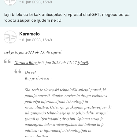
::
6. jan 2023, 15:48
fajn bi blo ce bi kak anticepilec kj vprasal chatGPT, mogoce bo pa
robotu zaupal ce ljudem ne :D
Karamelo
::
6. jan 2023, 16:49
esel
je
6. jan 2023 ob 13:46
izjavil
:
Goran's Blog
je
6. jan 2023 ob 13:27
izjavil
:
On ve!
Kaj je slo-tech ?
Slo-tech je slovenski tehnološki spletni portal, ki
ponuja novosti, članke, novice in drugo vsebino s
področja informacijskih tehnologij in
računalništva. Ustvarja ga skupina prostovoljcev, ki
jih zanimajo tehnologije in se želijo deliti svojimi
znanji in izkušnjami z drugimi. Spletna stran je
namenjena tako strokovnjakom kot laikom in je
odličen vir informacij o tehnologijah in
računalništvu.