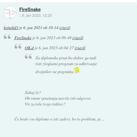
FireSnake
::
6. jan 2023, 12:25
kotnikd3
je
6. jan 2023 ob 10:14
izjavil
:
FireSnake
je
6. jan 2023 ob 09:49
izjavil
:
OK.d
je
6. jan 2023 ob 04:27
izjavil
:
Za diplomske pisat bo dober, ga tudi
tisti zloglasni program za odkrivanje
dvojnikov ne pogrunta
Zakaj že?
Ob istem vprašanju navrže isti odgovor.
Vir za tole tvojo trditev?
Če bodo vse diplome o isti zadevi, bo to problem, ja ...