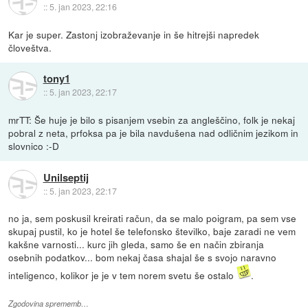
::
5. jan 2023, 22:16
Kar je super. Zastonj izobraževanje in še hitrejši napredek
človeštva.
tony1
::
5. jan 2023, 22:17
mrTT: Še huje je bilo s pisanjem vsebin za angleščino, folk je nekaj
pobral z neta, prfoksa pa je bila navdušena nad odličnim jezikom in
slovnico :-D
Unilseptij
::
5. jan 2023, 22:17
no ja, sem poskusil kreirati račun, da se malo poigram, pa sem vse
skupaj pustil, ko je hotel še telefonsko številko, baje zaradi ne vem
kakšne varnosti... kurc jih gleda, samo še en način zbiranja
osebnih podatkov... bom nekaj časa shajal še s svojo naravno
inteligenco, kolikor je je v tem norem svetu še ostalo
.
Zgodovina sprememb…