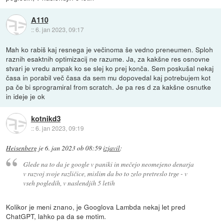
A110
::
6. jan 2023, 09:17
Mah ko rabiš kaj resnega je večinoma še vedno preneumen. Sploh
raznih esaktnih optimizacij ne razume. Ja, za kakšne res osnovne
stvari je vredu ampak ko se slej ko prej konča. Sem poskušal nekaj
časa in porabil več časa da sem mu dopovedal kaj potrebujem kot
pa če bi sprogramiral from scratch. Je pa res d za kakšne osnutke
in ideje je ok
kotnikd3
::
6. jan 2023, 09:19
Heisenberg
je
6. jan 2023 ob 08:59
izjavil
:
Glede na to da je google v paniki in mečejo neomejeno denarja
v razvoj svoje različice, mislim da bo to zelo pretreslo trge - v
vseh pogledih, v naslendjih 5 letih
Kolikor je meni znano, je Googlova Lambda nekaj let pred
ChatGPT, lahko pa da se motim.