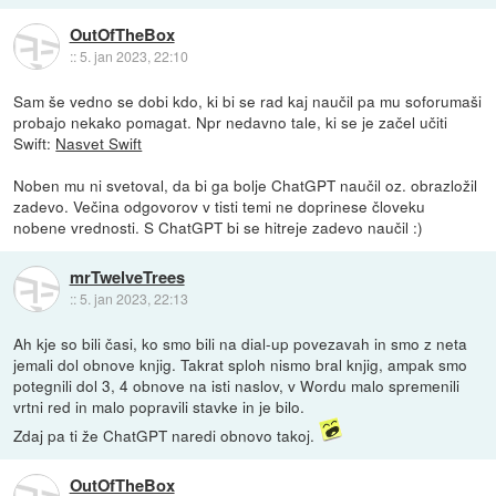
OutOfTheBox
::
5. jan 2023, 22:10
Sam še vedno se dobi kdo, ki bi se rad kaj naučil pa mu soforumaši
probajo nekako pomagat. Npr nedavno tale, ki se je začel učiti
Swift:
Nasvet Swift
Noben mu ni svetoval, da bi ga bolje ChatGPT naučil oz. obrazložil
zadevo. Večina odgovorov v tisti temi ne doprinese človeku
nobene vrednosti. S ChatGPT bi se hitreje zadevo naučil :)
mrTwelveTrees
::
5. jan 2023, 22:13
Ah kje so bili časi, ko smo bili na dial-up povezavah in smo z neta
jemali dol obnove knjig. Takrat sploh nismo bral knjig, ampak smo
potegnili dol 3, 4 obnove na isti naslov, v Wordu malo spremenili
vrtni red in malo popravili stavke in je bilo.
Zdaj pa ti že ChatGPT naredi obnovo takoj.
OutOfTheBox