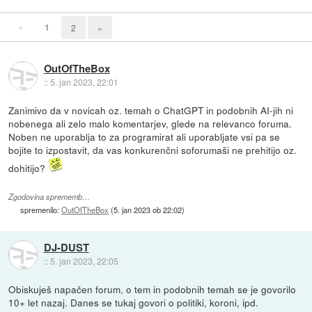
«
1
2
»
OutOfTheBox
::
5. jan 2023, 22:01
Zanimivo da v novicah oz. temah o ChatGPT in podobnih AI-jih ni
nobenega ali zelo malo komentarjev, glede na relevanco foruma.
Noben ne uporablja to za programirat ali uporabljate vsi pa se
bojite to izpostavit, da vas konkurenčni soforumaši ne prehitijo oz.
dohitijo?
Zgodovina sprememb…
spremenilo:
OutOfTheBox
(
5. jan 2023 ob 22:02
)
DJ-DUST
::
5. jan 2023, 22:05
Obiskuješ napačen forum, o tem in podobnih temah se je govorilo
10+ let nazaj. Danes se tukaj govori o politiki, koroni, ipd.