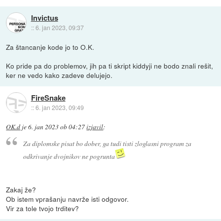
Invictus
::
6. jan 2023, 09:37
Za štancanje kode jo to O.K.
Ko pride pa do problemov, jih pa ti skript kiddyji ne bodo znali rešit,
ker ne vedo kako zadeve delujejo.
FireSnake
::
6. jan 2023, 09:49
OK.d
je
6. jan 2023 ob 04:27
izjavil
:
Za diplomske pisat bo dober, ga tudi tisti zloglasni program za
odkrivanje dvojnikov ne pogrunta
Zakaj že?
Ob istem vprašanju navrže isti odgovor.
Vir za tole tvojo trditev?