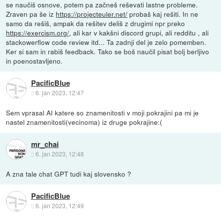
se naučiš osnove, potem pa začneš reševati lastne probleme.
Zraven pa še iz
https://projecteuler.net/
probaš kaj rešiti. In ne
samo da rešiš, ampak da rešitev deliš z drugimi npr preko
https://exercism.org/
, ali kar v kakšni discord grupi, ali redditu , ali
stackowerflow code review itd... Ta zadnji del je zelo pomemben.
Ker si sam in rabiš feedback. Tako se boš naučil pisat bolj berljivo
in poenostavljeno.
PacificBlue
::
6. jan 2023, 12:47
Sem vprasal AI katere so znamenitosti v moji pokrajini pa mi je
nastel znamenitosti(vecinoma) iz druge pokrajine:(
mr_chai
::
6. jan 2023, 12:48
A zna tale chat GPT tudi kaj slovensko ?
PacificBlue
::
6. jan 2023, 12:49