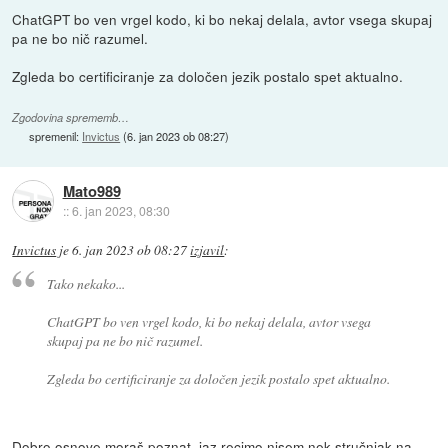
ChatGPT bo ven vrgel kodo, ki bo nekaj delala, avtor vsega skupaj
pa ne bo nič razumel.
Zgleda bo certificiranje za določen jezik postalo spet aktualno.
Zgodovina sprememb…
spremenil:
Invictus
(
6. jan 2023 ob 08:27
)
Mato989
::
6. jan 2023, 08:30
Invictus
je
6. jan 2023 ob 08:27
izjavil
:
Tako nekako...
ChatGPT bo ven vrgel kodo, ki bo nekaj delala, avtor vsega
skupaj pa ne bo nič razumel.
Zgleda bo certificiranje za določen jezik postalo spet aktualno.
Dobro osnove moraš poznat, jaz recimo nisem nek stručnjak na