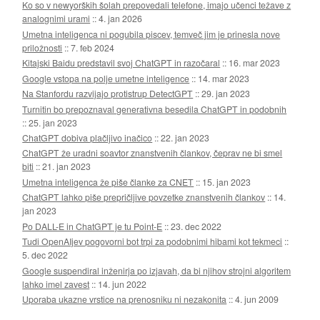
Ko so v newyorških šolah prepovedali telefone, imajo učenci težave z
analognimi urami
::
4. jan 2026
Umetna inteligenca ni pogubila piscev, temveč jim je prinesla nove
priložnosti
::
7. feb 2024
Kitajski Baidu predstavil svoj ChatGPT in razočaral
::
16. mar 2023
Google vstopa na polje umetne inteligence
::
14. mar 2023
Na Stanfordu razvijajo protistrup DetectGPT
::
29. jan 2023
Turnitin bo prepoznaval generativna besedila ChatGPT in podobnih
::
25. jan 2023
ChatGPT dobiva plačljivo inačico
::
22. jan 2023
ChatGPT že uradni soavtor znanstvenih člankov, čeprav ne bi smel
biti
::
21. jan 2023
Umetna inteligenca že piše članke za CNET
::
15. jan 2023
ChatGPT lahko piše prepričljive povzetke znanstvenih člankov
::
14.
jan 2023
Po DALL-E in ChatGPT je tu Point-E
::
23. dec 2022
Tudi OpenAIjev pogovorni bot trpi za podobnimi hibami kot tekmeci
::
5. dec 2022
Google suspendiral inženirja po izjavah, da bi njihov strojni algoritem
lahko imel zavest
::
14. jun 2022
Uporaba ukazne vrstice na prenosniku ni nezakonita
::
4. jun 2009