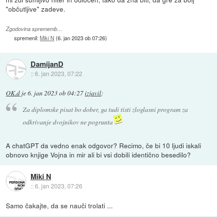
"občutljive" zadeve.
Zgodovina sprememb…
spremenil:
Miki N
(
6. jan 2023 ob 07:26
)
DamijanD
::
6. jan 2023, 07:22
OK.d
je
6. jan 2023 ob 04:27
izjavil
:
Za diplomske pisat bo dober, ga tudi tisti zloglasni program za
odkrivanje dvojnikov ne pogrunta
A chatGPT da vedno enak odgovor? Recimo, če bi 10 ljudi iskali
obnovo knjige Vojna in mir ali bi vsi dobili identično besedilo?
Miki N
::
6. jan 2023, 07:26
Samo čakajte, da se nauči trolati ...