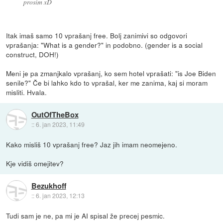
prosim xD
Itak imaš samo 10 vprašanj free. Bolj zanimivi so odgovori
vprašanja: "What is a gender?" in podobno. (gender is a social
construct, DOH!)
Meni je pa zmanjkalo vprašanj, ko sem hotel vprašati: "is Joe Biden
senile?" Če bi lahko kdo to vprašal, ker me zanima, kaj si moram
misliti. Hvala.
OutOfTheBox
::
6. jan 2023, 11:49
Kako misliš 10 vprašanj free? Jaz jih imam neomejeno.
Kje vidiš omejitev?
Bezukhoff
::
6. jan 2023, 12:13
Tudi sam je ne, pa mi je AI spisal že precej pesmic.