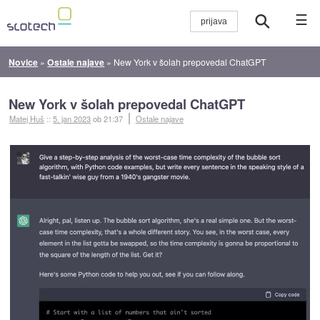
☰
Novice
»
Ostale najave
»
New York v šolah prepovedal ChatGPT
New York v šolah prepovedal ChatGPT
Matej Huš
::
5. jan 2023
ob 21:37
Ostale najave