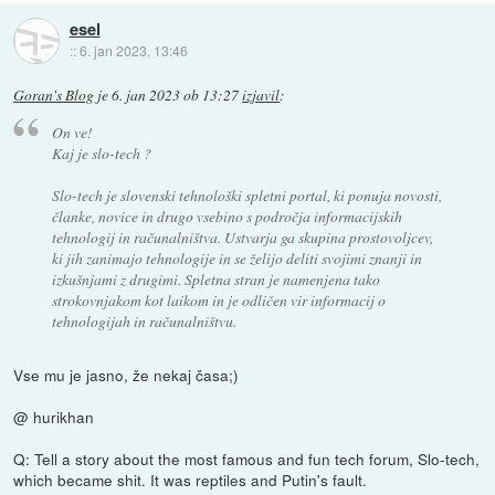
esel
::
6. jan 2023, 13:46
Goran's Blog
je
6. jan 2023 ob 13:27
izjavil
:
On ve!
Kaj je slo-tech ?
Slo-tech je slovenski tehnološki spletni portal, ki ponuja novosti,
članke, novice in drugo vsebino s področja informacijskih
tehnologij in računalništva. Ustvarja ga skupina prostovoljcev,
ki jih zanimajo tehnologije in se želijo deliti svojimi znanji in
izkušnjami z drugimi. Spletna stran je namenjena tako
strokovnjakom kot laikom in je odličen vir informacij o
tehnologijah in računalništvu.
Vse mu je jasno, že nekaj časa;)
@ hurikhan
Q: Tell a story about the most famous and fun tech forum, Slo-tech,
which became shit. It was reptiles and Putin's fault.