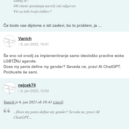
Zakaj že?
Ob istem vprašanju navrže isti odgovor.
Vir za tole tvojo trditev?
Če bodo vse diplome o isti zadevi, bo to problem, ja ...
Vanich
::
6. jan 2023, 10:41
Še eno od orodij za implementiranje samo ideološko pravilne woke
LGBTŽNJ agende.
Does my penis define my gender? Seveda ne, pravi AI ChatGPT.
Poizkusite še sami.
nejcek74
::
6. jan 2023, 10:54
Vanich
je
6. jan 2023 ob 10:41
izjavil
:
...Does my penis define my gender? Seveda ne, pravi AI
ChatGPT....