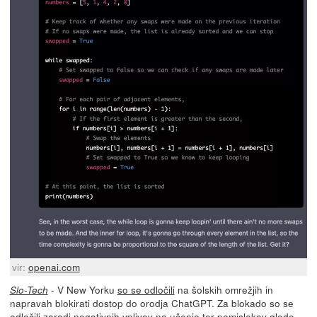
vir:
openai.com
- V New Yorku
so se odločili
na šolskih omrežjih in
Slo-Tech
napravah blokirati dostop do orodja ChatGPT. Za blokado so se
odločili zaradi negativnih vplivov na učenje ter pomislekov glede