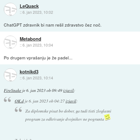
LeQuack
::
6. jan 2023, 10:02
ChatGPT zdravnik bi nam rešil zdravstvo čez noč.
Metabond
::
6. jan 2023, 10:04
Po drugem vprašanju je že padel...
kotnikd3
::
6. jan 2023, 10:14
FireSnake
je
6. jan 2023 ob 09:49
izjavil
:
OK.d
je
6. jan 2023 ob 04:27
izjavil
:
Za diplomske pisat bo dober, ga tudi tisti zloglasni
program za odkrivanje dvojnikov ne pogrunta