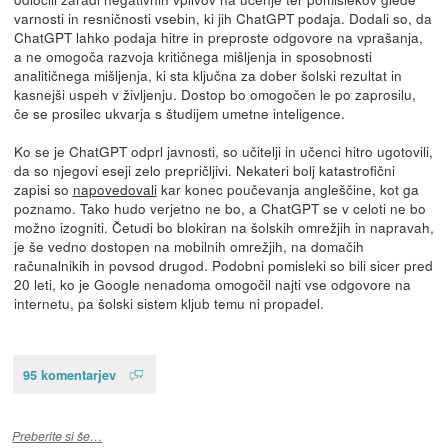
varnosti in resničnosti vsebin, ki jih ChatGPT podaja. Dodali so, da
ChatGPT lahko podaja hitre in preproste odgovore na vprašanja,
a ne omogoča razvoja kritičnega mišljenja in sposobnosti
analitičnega mišljenja, ki sta ključna za dober šolski rezultat in
kasnejši uspeh v življenju. Dostop bo omogočen le po zaprosilu,
če se prosilec ukvarja s študijem umetne inteligence.
Ko se je ChatGPT odprl javnosti, so učitelji in učenci hitro ugotovili,
da so njegovi eseji zelo prepričljivi. Nekateri bolj katastrofični
zapisi so
napovedovali
kar konec poučevanja angleščine, kot ga
poznamo. Tako hudo verjetno ne bo, a ChatGPT se v celoti ne bo
možno izogniti. Četudi bo blokiran na šolskih omrežjih in napravah,
je še vedno dostopen na mobilnih omrežjih, na domačih
računalnikih in povsod drugod. Podobni pomisleki so bili sicer pred
20 leti, ko je Google nenadoma omogočil najti vse odgovore na
internetu, pa šolski sistem kljub temu ni propadel.
95 komentarjev
Preberite si še…