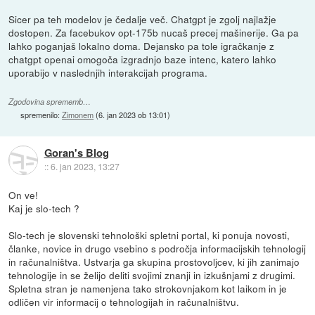
Sicer pa teh modelov je čedalje več. Chatgpt je zgolj najlažje
dostopen. Za facebukov opt-175b nucaš precej mašinerije. Ga pa
lahko poganjaš lokalno doma. Dejansko pa tole igračkanje z
chatgpt openai omogoča izgradnjo baze intenc, katero lahko
uporabijo v naslednjih interakcijah programa.
Zgodovina sprememb…
spremenilo:
Zimonem
(
6. jan 2023 ob 13:01
)
Goran's Blog
::
6. jan 2023, 13:27
On ve!
Kaj je slo-tech ?
Slo-tech je slovenski tehnološki spletni portal, ki ponuja novosti,
članke, novice in drugo vsebino s področja informacijskih tehnologij
in računalništva. Ustvarja ga skupina prostovoljcev, ki jih zanimajo
tehnologije in se želijo deliti svojimi znanji in izkušnjami z drugimi.
Spletna stran je namenjena tako strokovnjakom kot laikom in je
odličen vir informacij o tehnologijah in računalništvu.