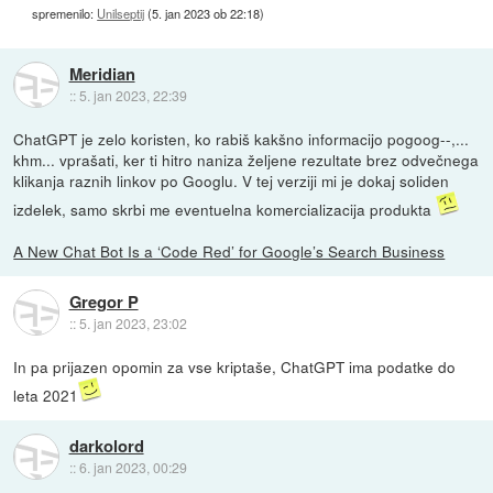
spremenilo:
Unilseptij
(
5. jan 2023 ob 22:18
)
Meridian
::
5. jan 2023, 22:39
ChatGPT je zelo koristen, ko rabiš kakšno informacijo pogoog--,...
khm... vprašati, ker ti hitro naniza željene rezultate brez odvečnega
klikanja raznih linkov po Googlu. V tej verziji mi je dokaj soliden
izdelek, samo skrbi me eventuelna komercializacija produkta
A New Chat Bot Is a ‘Code Red’ for Google’s Search Business
Gregor P
::
5. jan 2023, 23:02
In pa prijazen opomin za vse kriptaše, ChatGPT ima podatke do
leta 2021
darkolord
::
6. jan 2023, 00:29