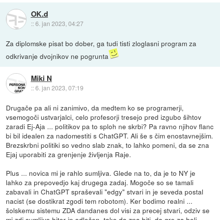
OK.d
::
6. jan 2023, 04:27
Za diplomske pisat bo dober, ga tudi tisti zloglasni program za
odkrivanje dvojnikov ne pogrunta
Miki N
::
6. jan 2023, 07:19
Drugače pa ali ni zanimivo, da medtem ko se programerji,
vsemogoči ustvarjalci, celo profesorji tresejo pred izgubo šihtov
zaradi Ej-Aja ... politikov pa to sploh ne skrbi? Pa ravno njihov flanc
bi bil idealen za nadomestiti s ChatGPT. Ali še s čim enostavnejšim.
Brezskrbni politiki so vedno slab znak, to lahko pomeni, da se zna
Ejaj uporabiti za grenjenje življenja Raje.
Plus ... novica mi je rahlo sumljiva. Glede na to, da je to NY je
lahko za prepovedjo kaj drugega zadaj. Mogoče so se tamali
zabavali in ChatGPT spraševali "edgy" stvari in je seveda postal
nacist (se dostikrat zgodi tem robotom). Ker bodimo realni ...
šolskemu sistemu ZDA dandanes dol visi za precej stvari, odziv se
mi zdi sumljivo hiter in odločen, tako da zna biti, da gre za bolj