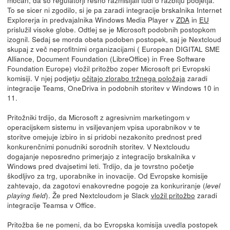
močan, da so regulatorji resno razmišljali tudi o razbitju podjetja.
To se sicer ni zgodilo, si je pa zaradi integracije brskalnika Internet
Explorerja in predvajalnika Windows Media Player v
ZDA
in
EU
prislužil visoke globe. Odtlej se je Microsoft podobnih postopkom
izognil. Sedaj se morda obeta podoben postopek, saj je Nextcloud
skupaj z več neprofitnimi organizacijami ( European DIGITAL SME
Alliance, Document Foundation (LibreOffice) in Free Software
Foundation Europe) vložil pritožbo zoper Microsoft pri Evropski
komisiji. V njej podjetju
očitajo zlorabo tržnega položaja
zaradi
integracije Teams, OneDriva in podobnih storitev v Windows 10 in
11.
Pritožniki trdijo, da Microsoft z agresivnim marketingom v
operacijskem sistemu in vsiljevanjem vpisa uporabnikov v te
storitve omejuje izbiro in si pridobi nezakonito prednost pred
konkurenčnimi ponudniki sorodnih storitev. V Nextcloudu
dogajanje neposredno primerjajo z integracijo brskalnika v
Windows pred dvajsetimi leti. Trdijo, da je tovrstno početje
škodljivo za trg, uporabnike in inovacije. Od Evropske komisije
zahtevajo, da zagotovi enakovredne pogoje za konkuriranje (
level
). Že pred Nextcloudom je Slack
vložil pritožbo
zaradi
playing field
integracije Teamsa v Office.
Pritožba še ne pomeni, da bo Evropska komisija uvedla postopek