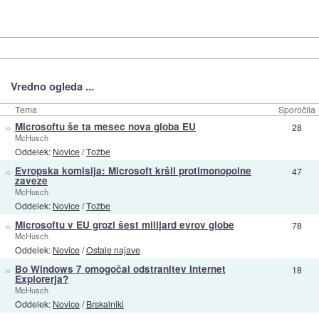
Vredno ogleda ...
Tema
Sporočila
»
Microsoftu še ta mesec nova globa EU
28
McHusch
Oddelek:
Novice
/
Tožbe
»
Evropska komisija: Microsoft kršil protimonopolne
47
zaveze
McHusch
Oddelek:
Novice
/
Tožbe
»
Microsoftu v EU grozi šest milijard evrov globe
78
McHusch
Oddelek:
Novice
/
Ostale najave
»
Bo Windows 7 omogočal odstranitev Internet
18
Explorerja?
McHusch
Oddelek:
Novice
/
Brskalniki