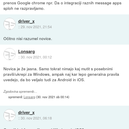
prenos Google chrome npr. Da o integraciji raznih message apps
sploh ne razpravljamo.
driver_x
::
29. nov 2021, 21:54
Očitno nisi razumel novice.
Lonsarg
::
30. nov 2021, 00:12
Novica je že jasna. Samo tokrat nimajo kaj mutit s posebnimi
pravili/ukrepi za Windows, ampak naj kar lepo generalna pravila
uvedejo, da bo veljalo tudi za Android in iOS.
Zgodovina sprememb…
spremenil:
Lonsarg
(
30. nov 2021 ob 00:14
)
driver_x
::
30. nov 2021, 06:18