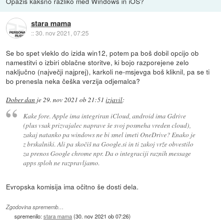
Opaziš kakšno razliko med Windows in iOS?
stara mama
::
30. nov 2021, 07:25
Se bo spet vleklo do izida win12, potem pa boš dobil opcijo ob
namestitvi o izbiri oblačne storitve, ki bojo razporejene zelo
naključno (največji najprej), karkoli ne-msjevga boš kliknil, pa se ti
bo prenesla neka češka verzija odjemalca?
Dober dan
je
29. nov 2021 ob 21:51
izjavil
:
Kake fore. Apple ima integriran iCloud, android ima Gdrive
(plus vsak prizvajalec naprave še svoj posmeha vreden cloud),
zakaj natanko pa windows ne bi smel imeti OneDrive? Enako je
z brskalniki. Ali pa skočiš na Google.si in ti zakoj vrže obvestilo
za prenos Google chrome npr. Da o integraciji raznih message
apps sploh ne razpravljamo.
Evropska komisija ima očitno še dosti dela.
Zgodovina sprememb…
spremenilo:
stara mama
(
30. nov 2021 ob 07:26
)