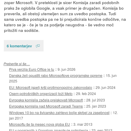
zoper Microsoft. V preteklosti je sicer Komisija zaradi podobnih
praks že oglobila Google, a vsak primer je drugačen. Komisija bo
preverila, ali obstoji utemeljen sum za uvedbo postopka. Tudi
sama uvedba postopka pa ne bi prejudicirala končne odločitve, na
katero se je - če je ta za podjetje neugodna - še vedno moč
pritožiti na sodišče.
6 komentarjev
Preberite si še…
Prva verzija Euro Office je tu
::
9. jun 2026
Danska želi opustiti rabo Microsoftove programske opreme
::
15. jun
2025
EU: Microsoft (spet) krši protimonopolno zakonodajo
::
29. jun 2024
Osem potrošniških organizacij toži Meto
::
29. feb 2024
Evropska komisija začela preiskovati Microsoft
::
28. jul 2023
Evropska komisija nad Microsoft zaradi Teams
::
25. jan 2023
Windows 10 bo na švicarsko zahtevo bolje skrbel za zasebnost
::
12.
jan 2017
Microsoftu še ta mesec nova globa EU
::
3. mar 2013
EU v pogajanjih z Googlom zmanjkuje potrpljenja
::
23. sep 2012