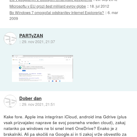
Microsoftu v EU grozi šest milijard evrov globe
::
18. jul 2012
Bo Windows 7 omogočal odstranitev Internet Explorerja?
::
6. mar
2009
PARTyZAN
::
29. nov 2021, 21:37
Dober dan
::
29. nov 2021, 21:51
Kake fore. Apple ima integriran iCloud, android ima Gdrive (plus
vsak prizvajalec naprave še svoj posmeha vreden cloud), zakaj
natanko pa windows ne bi smel imeti OneDrive? Enako je z
brskalniki. Ali pa skočiš na Google.si in ti zakoj vrže obvestilo za