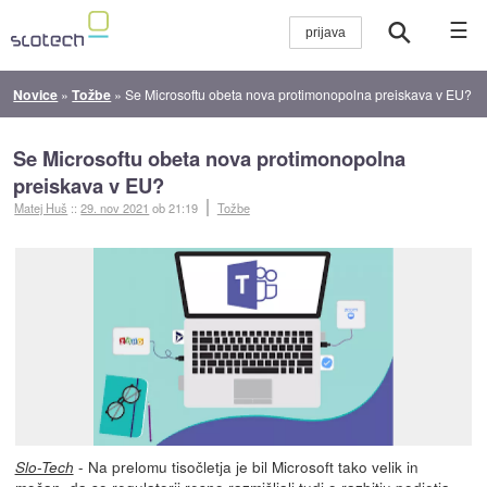
☰
Novice
»
Tožbe
»
Se Microsoftu obeta nova protimonopolna preiskava v EU?
Se Microsoftu obeta nova protimonopolna
preiskava v EU?
Matej Huš
::
29. nov 2021
ob 21:19
Tožbe
- Na prelomu tisočletja je bil Microsoft tako velik in
Slo-Tech