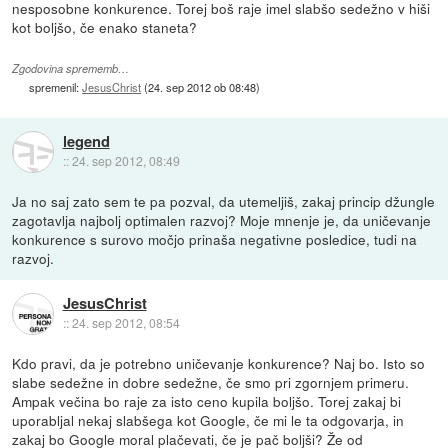
nesposobne konkurence. Torej boš raje imel slabšo sedežno v hiši
kot boljšo, če enako staneta?
Zgodovina sprememb…
spremenil:
JesusChrist
(
24. sep 2012 ob 08:48
)
legend
::
24. sep 2012, 08:49
Ja no saj zato sem te pa pozval, da utemeljiš, zakaj princip džungle
zagotavlja najbolj optimalen razvoj? Moje mnenje je, da uničevanje
konkurence s surovo močjo prinaša negativne posledice, tudi na
razvoj.
JesusChrist
::
24. sep 2012, 08:54
Kdo pravi, da je potrebno uničevanje konkurence? Naj bo. Isto so
slabe sedežne in dobre sedežne, če smo pri zgornjem primeru.
Ampak večina bo raje za isto ceno kupila boljšo. Torej zakaj bi
uporabljal nekaj slabšega kot Google, če mi le ta odgovarja, in
zakaj bo Google moral plačevati, če je pač boljši? Že od