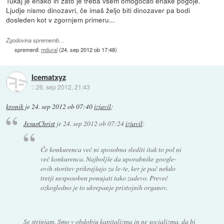
Tukaj je enako in zato je treba vsem omogočati enake pogoje.
Ljudje nismo dinozavri, če imaš željo biti dinozaver pa bodi
dosleden kot v zgornjem primeru...
Zgodovina sprememb…
spremenil:
mdural
(
24. sep 2012 ob 17:48
)
Icematxyz
::
26. sep 2012, 21:43
kronik
je
24. sep 2012 ob 07:40
izjavil
:
JesusChrist
je
24. sep 2012 ob 07:24
izjavil
:
Če konkurenca več ni sposobna slediti itak to pol ni
več konkurenca. Najboljše da uporabnike google-
ovih storitev prikrajšajo za le-te, ker je pač nekdo
tretji nesposoben ponujati tako zadevo. Preveč
ozkogledno je to ukrepanje pristojnih organov.
Se strinjam. Smo v obdobju kapitalizma in ne socializma, da bi