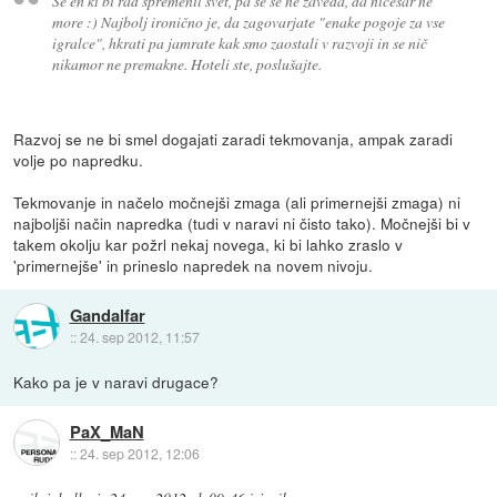
Še en ki bi rad spremenil svet, pa se še ne zaveda, da ničesar ne
more :) Najbolj ironično je, da zagovarjate "enake pogoje za vse
igralce", hkrati pa jamrate kak smo zaostali v razvoji in se nič
nikamor ne premakne. Hoteli ste, poslušajte.
Razvoj se ne bi smel dogajati zaradi tekmovanja, ampak zaradi
volje po napredku.
Tekmovanje in načelo močnejši zmaga (ali primernejši zmaga) ni
najboljši način napredka (tudi v naravi ni čisto tako). Močnejši bi v
takem okolju kar požrl nekaj novega, ki bi lahko zraslo v
'primernejše' in prineslo napredek na novem nivoju.
Gandalfar
::
24. sep 2012, 11:57
Kako pa je v naravi drugace?
PaX_MaN
::
24. sep 2012, 12:06