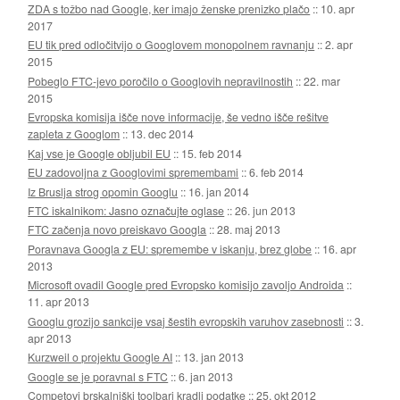
ZDA s tožbo nad Google, ker imajo ženske prenizko plačo
::
10. apr
2017
EU tik pred odločitvijo o Googlovem monopolnem ravnanju
::
2. apr
2015
Pobeglo FTC-jevo poročilo o Googlovih nepravilnostih
::
22. mar
2015
Evropska komisija išče nove informacije, še vedno išče rešitve
zapleta z Googlom
::
13. dec 2014
Kaj vse je Google obljubil EU
::
15. feb 2014
EU zadovoljna z Googlovimi spremembami
::
6. feb 2014
Iz Bruslja strog opomin Googlu
::
16. jan 2014
FTC iskalnikom: Jasno označujte oglase
::
26. jun 2013
FTC začenja novo preiskavo Googla
::
28. maj 2013
Poravnava Googla z EU: spremembe v iskanju, brez globe
::
16. apr
2013
Microsoft ovadil Google pred Evropsko komisijo zavoljo Androida
::
11. apr 2013
Googlu grozijo sankcije vsaj šestih evropskih varuhov zasebnosti
::
3.
apr 2013
Kurzweil o projektu Google AI
::
13. jan 2013
Google se je poravnal s FTC
::
6. jan 2013
Competovi brskalniški toolbari kradli podatke
::
25. okt 2012