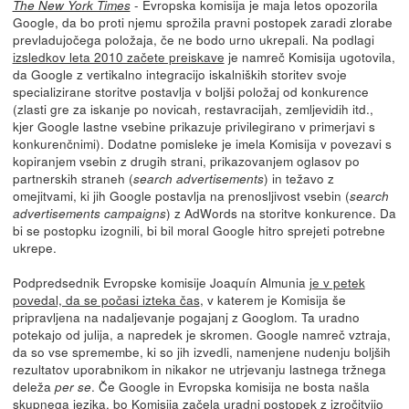
- Evropska komisija je maja letos opozorila
The New York Times
Google, da bo proti njemu sprožila pravni postopek zaradi zlorabe
prevladujočega položaja, če ne bodo urno ukrepali. Na podlagi
izsledkov leta 2010 začete preiskave
je namreč Komisija ugotovila,
da Google z vertikalno integracijo iskalniških storitev svoje
specializirane storitve postavlja v boljši položaj od konkurence
(zlasti gre za iskanje po novicah, restavracijah, zemljevidih itd.,
kjer Google lastne vsebine prikazuje privilegirano v primerjavi s
konkurenčnimi). Dodatne pomisleke je imela Komisija v povezavi s
kopiranjem vsebin z drugih strani, prikazovanjem oglasov po
partnerskih straneh (
) in težavo z
search advertisements
omejitvami, ki jih Google postavlja na prenosljivost vsebin (
search
) z AdWords na storitve konkurence. Da
advertisements campaigns
bi se postopku izognili, bi bil moral Google hitro sprejeti potrebne
ukrepe.
Podpredsednik Evropske komisije Joaquín Almunia
je v petek
povedal, da se počasi izteka čas
, v katerem je Komisija še
pripravljena na nadaljevanje pogajanj z Googlom. Ta uradno
potekajo od julija, a napredek je skromen. Google namreč vztraja,
da so vse spremembe, ki so jih izvedli, namenjene nudenju boljših
rezultatov uporabnikom in nikakor ne utrjevanju lastnega tržnega
deleža
. Če Google in Evropska komisija ne bosta našla
per se
skupnega jezika, bo Komisija začela uradni postopek z izročitvijo