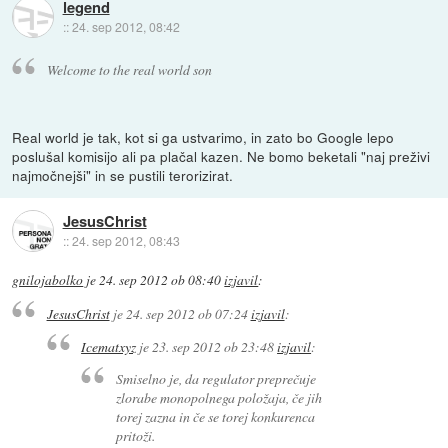
legend
::
24. sep 2012, 08:42
Welcome to the real world son
Real world je tak, kot si ga ustvarimo, in zato bo Google lepo
poslušal komisijo ali pa plačal kazen. Ne bomo beketali "naj preživi
najmočnejši" in se pustili terorizirat.
JesusChrist
::
24. sep 2012, 08:43
gnilojabolko
je
24. sep 2012 ob 08:40
izjavil
:
JesusChrist
je
24. sep 2012 ob 07:24
izjavil
:
Icematxyz
je
23. sep 2012 ob 23:48
izjavil
:
Smiselno je, da regulator preprečuje
zlorabe monopolnega položaja, če jih
torej zazna in če se torej konkurenca
pritoži.