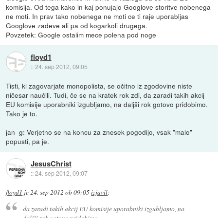
komisija. Od tega kako in kaj ponujajo Googlove storitve nobenega
ne moti. In prav tako nobenega ne moti ce ti raje uporabljas
Googlove zadeve ali pa od kogarkoli drugega.
Povzetek: Google ostalim mece polena pod noge
floyd1
::
24. sep 2012, 09:05
Tisti, ki zagovarjate monopolista, se očitno iz zgodovine niste
ničesar naučili. Tudi, če se na kratek rok zdi, da zaradi takih akcij
EU komisije uporabniki izgubljamo, na daljši rok gotovo pridobimo.
Tako je to.
jan_g: Verjetno se na koncu za znesek pogodijo, vsak "malo"
popusti, pa je.
JesusChrist
::
24. sep 2012, 09:07
floyd1
je
24. sep 2012 ob 09:05
izjavil
:
da zaradi takih akcij EU komisije uporabniki izgubljamo, na
daljši rok gotovo pridobimo.