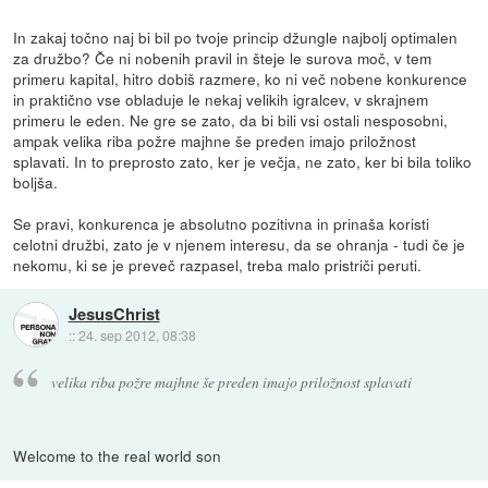
In zakaj točno naj bi bil po tvoje princip džungle najbolj optimalen
za družbo? Če ni nobenih pravil in šteje le surova moč, v tem
primeru kapital, hitro dobiš razmere, ko ni več nobene konkurence
in praktično vse obladuje le nekaj velikih igralcev, v skrajnem
primeru le eden. Ne gre se zato, da bi bili vsi ostali nesposobni,
ampak velika riba požre majhne še preden imajo priložnost
splavati. In to preprosto zato, ker je večja, ne zato, ker bi bila toliko
boljša.
Se pravi, konkurenca je absolutno pozitivna in prinaša koristi
celotni družbi, zato je v njenem interesu, da se ohranja - tudi če je
nekomu, ki se je preveč razpasel, treba malo pristriči peruti.
JesusChrist
::
24. sep 2012, 08:38
velika riba požre majhne še preden imajo priložnost splavati
Welcome to the real world son