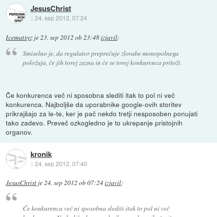
JesusChrist
::
24. sep 2012, 07:24
Icematxyz
je
23. sep 2012 ob 23:48
izjavil
:
Smiselno je, da regulator preprečuje zlorabe monopolnega
položaja, če jih torej zazna in če se torej konkurenca pritoži.
Če konkurenca več ni sposobna slediti itak to pol ni več
konkurenca. Najboljše da uporabnike google-ovih storitev
prikrajšajo za le-te, ker je pač nekdo tretji nesposoben ponujati
tako zadevo. Preveč ozkogledno je to ukrepanje pristojnih
organov.
kronik
::
24. sep 2012, 07:40
JesusChrist
je
24. sep 2012 ob 07:24
izjavil
:
Če konkurenca več ni sposobna slediti itak to pol ni več