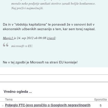
moralo neko podjetje umikati storitve zaradi boljše konkurence.
Naj preživi najmočnejši.
Da in v "obdobju kapitalizma" te ponavadi že v osnovni šoli v
ekonomskih učbenikih seznanijo s tem, kar sem torej napisal.
Magic1
je
24. sep 2012 ob 09:08
izjavil
:
microsoft vs EU.
Ne v tej zgodbi je Microsoft na strani EU komisije!
Vredno ogleda ...
Tema
Sporočila
»
Pobeglo FTC-jevo poročilo o Googlovih nepravilnostih
5