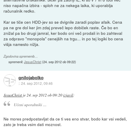
niso napačna izbira - sploh ne za nekega laika, ki uporablja
računalnik redko.
Kar se tiče cen HDD-jev so se dvignile zaradi poplav afaik. Cena
pa ne gre dol ker jim zdaj preveč lepo dobiček raste. Če bo en
znižal pa bo drugi jamral, ker bodo oni več prodali in bo zahteval
za odpravo "monopola" cenejših na trgu... in po tej logiki bo cena
višja namesto nižja.
Zgodovina sprememb…
spremenil:
JesusChrist
(
24. sep 2012 ob 09:22
)
gnilojabolko
::
24. sep 2012, 09:46
JesusChrist
je
24. sep 2012 ob 09:20
izjavil
:
Učeni uporabniki ....
Ne mores predpostavljat da ce ti ves eno stvar, bodo kar vsi vedeli,
zato je treba vsim dati moznost.