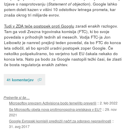
Izjave o nasprotovanju (
). Google lahko
Statement of objection
potem doleti kazen v višini 10 odstotkov letnega prometa, kar
znaša okrog tri milijarde evrov.
Tudi v ZDA teče postopek proti Googlu
zaradi enakih razlogov.
Tam ga vodi Zvezna trgovinska komisija (FTC), ki bo svoje
povedala v prihodnjih tednih ali mesecih. Vodja FTC-ja Jon
Leibowitz je namreč prejšnji teden povedal, da bo FTC do konca
leta odločil, ali bo sprožil uradni postopek zoper Google. Če
nekoliko pošpekuliramo, bo verjetno tudi EU čakala nekako do
konca leta. Nato pa bodo za Google nastopili težki časi, še zlasti
če bosta regulatorja enakih zahtev.
41 komentarjev
Preberite si še…
Microsoftov prevzem Activisiona bodo temeljito preverili
::
2. feb 2022
Se Microsoftu obeta nova protimonopolna preiskava v EU?
::
29. nov
2021
Google Evropski komisiji predložil načrt za odpravo nepravilnosti
::
31. avg 2017