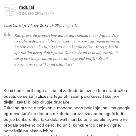
mdural
::
24. sep 2012, 17:47
JesusChrist
je
24. sep 2012 ob 08:54
izjavil
:
Kdo pravi, da je potrebno uničevanje konkurence? Naj bo. Isto
so slabe sedežne in dobre sedežne, če smo pri zgornjem primeru.
Ampak večina bo raje za isto ceno kupila boljšo. Torej zakaj bi
uporabljal nekaj slabšega kot Google, če mi le ta odgovarja, in
zakaj bo Google moral plačevati, če je pač boljši? Že od
dinozavrov velja "koj jači, taj tlači".
Ko si boš zlomil nogo ali zbolel za hudo boleznijo te mora družba
pustiti, če se sam zližeš iz tega ok, sicer pa crkneš. Tako je v
divjini, zakaj bi bilo drugje drugače.
Tukaj se gre za omejevanje monopolnega položaja, saj ima google
ogromne količine denarja s katerimi brez težav onemogoči tudi
boljše konkurente. Tako dela wall mart ko uniči ostale trgovine ko
prodaja bistveno pod ceno, ko uniči konkurenco cene dvigne,
potrošniki pa nimajo izbire.