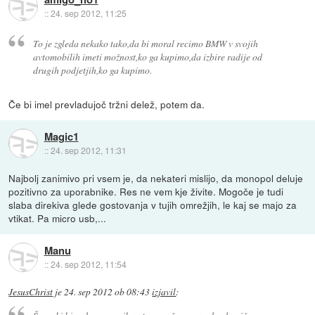
::
24. sep 2012, 11:25
To je zgleda nekako tako,da bi moral recimo BMW v svojih
avtomobilih imeti možnost,ko ga kupimo,da izbire radije od
drugih podjetjih,ko ga kupimo.
Če bi imel prevladujoč tržni delež, potem da.
Magic1
::
24. sep 2012, 11:31
Najbolj zanimivo pri vsem je, da nekateri mislijo, da monopol deluje
pozitivno za uporabnike. Res ne vem kje živite. Mogoče je tudi
slaba direkiva glede gostovanja v tujih omrežjih, le kaj se majo za
vtikat. Pa micro usb,...
Manu
::
24. sep 2012, 11:54
JesusChrist
je
24. sep 2012 ob 08:43
izjavil
: