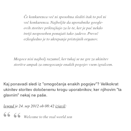
Če konkurenca več ni sposobna slediti itak to pol ni
več konkurenca. Najboljše da uporabnike google-
ovih storitev prikrajšajo za le-te, ker je pač nekdo
tretji nesposoben ponujati tako zadevo. Preveč
ozkogledno je to ukrepanje pristojnih organov.
Mogoce nisi najbolj razumel, ker tukaj se ne gre za ukinitev
storitve ampak za omogocanje enakih pogojev vsem igralcem.
Kaj ponavadi sledi iz "omogočanja enakih pogojev"? Velikokrat
ukinitev storitev določenemu krogu uporabnikov, ker njihovim "ta
glavnim" nekaj ne paše.
legend
je
24. sep 2012 ob 08:42
izjavil
:
Welcome to the real world son