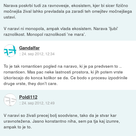
Narava poskrbi tudi za ravnovesje, ekosistem, kjer bi sicer fizično
močnejša žival lahko prevladala pa zaradi teh omejitev močnejšega
ustavi.
V naravi ni monopola, ampak vlada ekosistem. Narava 'ljubi'
raznolikost. Monopol raznolikosti 'ne mara'.
Gandalfar
::
24. sep 2012, 12:34
To je tak romanticen pogled na naravo, ki je pa predvsem to ..
romanticen. Mas pac neke lastnosti prostora, ki jih potem vrste
izkoriscajo do konca kolikor se da. Ce bodo v procesu izpodrinile
druge vrste, they don't care.
Poldi112
::
24. sep 2012, 12:49
V naravi so živali precej bolj soodvisne, tako da je stvar kar
uravnotežena. Jasno konstantno niha, sem pa tja kaj izumre,
ampak to je to.