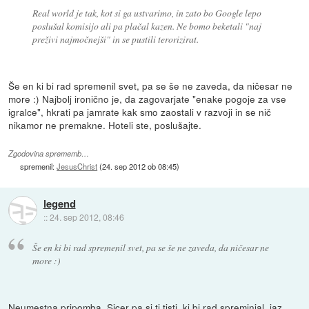
Real world je tak, kot si ga ustvarimo, in zato bo Google lepo
poslušal komisijo ali pa plačal kazen. Ne bomo beketali "naj
preživi najmočnejši" in se pustili terorizirat.
Še en ki bi rad spremenil svet, pa se še ne zaveda, da ničesar ne
more :) Najbolj ironično je, da zagovarjate "enake pogoje za vse
igralce", hkrati pa jamrate kak smo zaostali v razvoji in se nič
nikamor ne premakne. Hoteli ste, poslušajte.
Zgodovina sprememb…
spremenil:
JesusChrist
(
24. sep 2012 ob 08:45
)
legend
::
24. sep 2012, 08:46
Še en ki bi rad spremenil svet, pa se še ne zaveda, da ničesar ne
more :)
Neumestna pripomba. Sicer pa si ti tisti, ki bi rad spreminjal, jaz