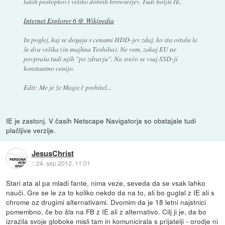
takih postopkov) veliko dobrih browserjev. Tudi boljši IE.
Internet Explorer 6 @ Wikipedia
In poglej, kaj se dogaja s cenami HDD-jev zdaj, ko sta ostala le
še dva velika (in majhna Toshiba). Ne vem, zakaj EU ne
povpraša tudi njih "po zdravju". Na srečo se vsaj SSD-ji
konstantno cenijo.
Edit: Me je že Magic1 prehitel...
IE je zastonj. V časih Netscape Navigatorja so obstajale tudi
plačljive verzije.
JesusChrist
::
24. sep 2012, 11:01
Stari ata al pa mladi fante, nima veze, seveda da se vsak lahko
nauči. Gre se le za to koliko nekdo da na to, ali bo guglal z IE ali s
chrome oz drugimi alternativami. Dvomim da je 18 letni najstnici
pomembno, če bo šla na FB z IE ali z alternativo. Cilj ji je, da bo
izrazila svoje globoke misli tam in komunicirala s prijatelji - orodje ni