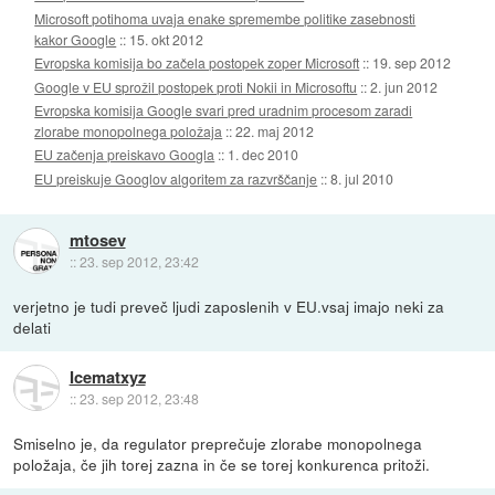
Microsoft potihoma uvaja enake spremembe politike zasebnosti
kakor Google
::
15. okt 2012
Evropska komisija bo začela postopek zoper Microsoft
::
19. sep 2012
Google v EU sprožil postopek proti Nokii in Microsoftu
::
2. jun 2012
Evropska komisija Google svari pred uradnim procesom zaradi
zlorabe monopolnega položaja
::
22. maj 2012
EU začenja preiskavo Googla
::
1. dec 2010
EU preiskuje Googlov algoritem za razvrščanje
::
8. jul 2010
mtosev
::
23. sep 2012, 23:42
verjetno je tudi preveč ljudi zaposlenih v EU.vsaj imajo neki za
delati
Icematxyz
::
23. sep 2012, 23:48
Smiselno je, da regulator preprečuje zlorabe monopolnega
položaja, če jih torej zazna in če se torej konkurenca pritoži.