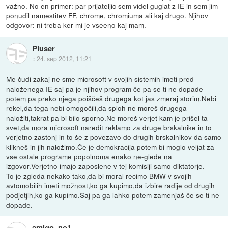
važno. No en primer: par prijateljic sem videl guglat z IE in sem jim
ponudil namestitev FF, chrome, chromiuma ali kaj drugo. Njihov
odgovor: ni treba ker mi je vseeno kaj mam.
Pluser
::
24. sep 2012, 11:21
Me čudi zakaj ne sme microsoft v svojih sistemih imeti pred-
naloženega IE saj pa je njihov program če pa se ti ne dopade
potem pa preko njega poiščeš drugega kot jas zmeraj storim.Nebi
rekel,da tega nebi omogočili,da sploh ne moreš drugega
naložiti,takrat pa bi bilo sporno.Ne moreš verjet kam je prišel ta
svet,da mora microsoft naredit reklamo za druge brskalnike in to
verjetno zastonj in to še z povezavo do drugih brskalnikov da samo
klikneš in jih naložimo.Če je demokracija potem bi moglo veljat za
vse ostale programe popolnoma enako ne-glede na
izgovor.Verjetno imajo zaposlene v tej komisiji samo diktatorje.
To je zgleda nekako tako,da bi moral recimo BMW v svojih
avtomobilih imeti možnost,ko ga kupimo,da izbire radije od drugih
podjetjih,ko ga kupimo.Saj pa ga lahko potem zamenjaš če se ti ne
dopade.
amigo_no1