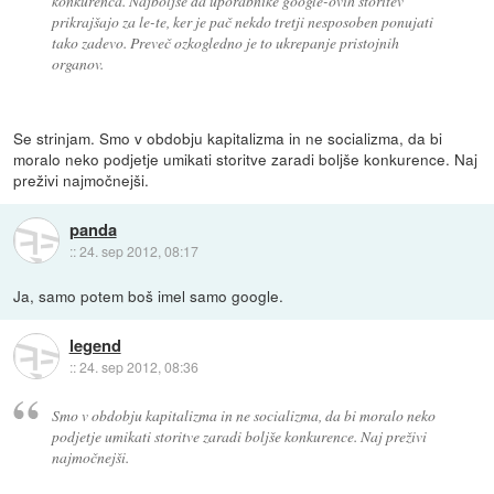
konkurenca. Najboljše da uporabnike google-ovih storitev
prikrajšajo za le-te, ker je pač nekdo tretji nesposoben ponujati
tako zadevo. Preveč ozkogledno je to ukrepanje pristojnih
organov.
Se strinjam. Smo v obdobju kapitalizma in ne socializma, da bi
moralo neko podjetje umikati storitve zaradi boljše konkurence. Naj
preživi najmočnejši.
panda
::
24. sep 2012, 08:17
Ja, samo potem boš imel samo google.
legend
::
24. sep 2012, 08:36
Smo v obdobju kapitalizma in ne socializma, da bi moralo neko
podjetje umikati storitve zaradi boljše konkurence. Naj preživi
najmočnejši.