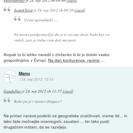
gnilojabolko
je
24. sep 2012 ob 09:46
izjavil
:
JesusChrist
je
24. sep 2012 ob 09:20
izjavil
:
Učeni uporabniki ....
Ne mores predpostavljat da ce ti ves eno stvar, bodo kar vsi
vedeli, zato je treba vsim dati moznost.
Ampak to bi lahko naredil z zloženko ki bi jo dobilo vsako
gospodinjstvo v Evropi.
Na dan konkurence, recimo
...
Manu
::
24. sep 2012, 12:14
Gandalfar
je
24. sep 2012 ob 11:57
izjavil
:
Kako pa je v naravi drugace?
Na primer narava poskrbi za geografske značilnosti, vreme itd... in
tako tiste močnejše onemogoči, zaustavi ... ter tako pusti
drugačnim vrstam, da se razvijejo.