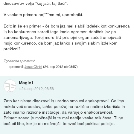
dinozavrov velja "koj jači, taj tlači".
V vsakem primeru naj***mo mi, uporabniki.
Edit: in še en primer - če bom jaz mel slabši izdelek kot konkurenca
in bo konkurenca zaradi tega imela ogromen dobiček jaz pa
zanemarljivega. Torej more EU pristojni organ začeti omejevati
mojo konkurenco, da bom jaz lahko s svojim slabim izdelkom
preživel?
Zgodovina sprememb…
spremenil:
JesusChrist
(
24. sep 2012 ob 08:57
)
Magic1
::
24. sep 2012, 08:58
Zato ker nismo dinozavri in uradno smo vsi enakopravni. Če ima
nekdo več sredstev, lahko položaj na različne načine izkorišča in
zato imamo različne inštitucije, da varujejo enakopravnost.
Primer: sosed je močnejši in te mal nabije vsake tolk časa. Ti ne
boš bil tiho, ker je on močnejši, temveč boš poklical policijo.