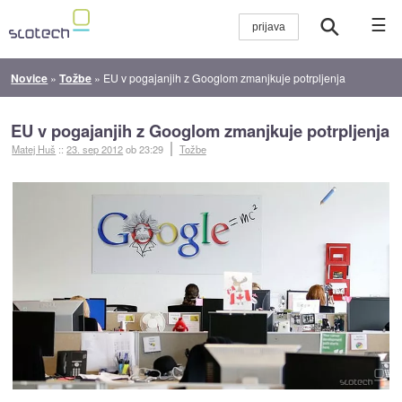
☰
Novice
»
Tožbe
»
EU v pogajanjih z Googlom zmanjkuje potrpljenja
EU v pogajanjih z Googlom zmanjkuje potrpljenja
Matej Huš
::
23. sep 2012
ob 23:29
Tožbe