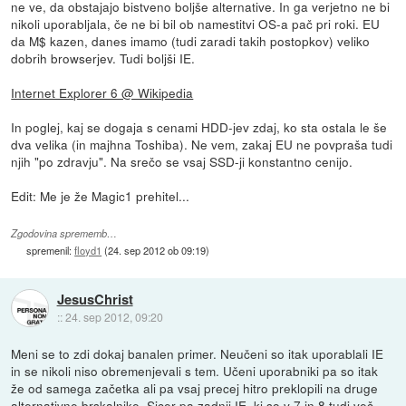
ne ve, da obstajajo bistveno boljše alternative. In ga verjetno ne bi
nikoli uporabljala, če ne bi bil ob namestitvi OS-a pač pri roki. EU
da M$ kazen, danes imamo (tudi zaradi takih postopkov) veliko
dobrih browserjev. Tudi boljši IE.
Internet Explorer 6 @ Wikipedia
In poglej, kaj se dogaja s cenami HDD-jev zdaj, ko sta ostala le še
dva velika (in majhna Toshiba). Ne vem, zakaj EU ne povpraša tudi
njih "po zdravju". Na srečo se vsaj SSD-ji konstantno cenijo.
Edit: Me je že Magic1 prehitel...
Zgodovina sprememb…
spremenil:
floyd1
(
24. sep 2012 ob 09:19
)
JesusChrist
::
24. sep 2012, 09:20
Meni se to zdi dokaj banalen primer. Neučeni so itak uporablali IE
in se nikoli niso obremenjevali s tem. Učeni uporabniki pa so itak
že od samega začetka ali pa vsaj precej hitro preklopili na druge
alternativne brskalnike. Sicer pa zadnji IE, ki so v 7 in 8 tudi več