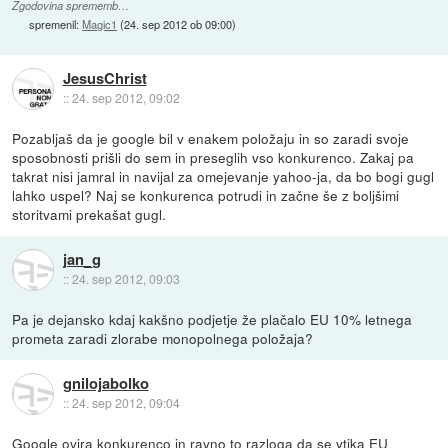
Zgodovina sprememb…
spremenil:
Magic1
(
24. sep 2012 ob 09:00
)
JesusChrist
::
24. sep 2012, 09:02
Pozabljaš da je google bil v enakem položaju in so zaradi svoje
sposobnosti prišli do sem in preseglih vso konkurenco. Zakaj pa
takrat nisi jamral in navijal za omejevanje yahoo-ja, da bo bogi gugl
lahko uspel? Naj se konkurenca potrudi in začne še z boljšimi
storitvami prekašat gugl.
jan_g
::
24. sep 2012, 09:03
Pa je dejansko kdaj kakšno podjetje že plačalo EU 10% letnega
prometa zaradi zlorabe monopolnega položaja?
gnilojabolko
::
24. sep 2012, 09:04
Google ovira konkurenco in ravno to razloga da se vtika EU