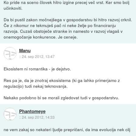
Ko pride na sceno človek hitro izgine precej več vrst. Ker smo bolj
učinkoviti.
Da bi pustil zakon močnejšega v gospodarstvu bi hitro razvoj crknil.
Če z nikomur ne tekmuješ pač ni neke želje po financiranju
razvoja. Cuzaš obstoječe stranke in namesto v razvoj vlagaš v
onemogočanje konkurence. Je ceneje.
Manu
::
24. sep 2012, 13:47
Ekosistem ni romantika - je dejstvo.
Res pa je, da je znotraj ekosistema (ki ga lahko primerjamo z
regulacijo) tudi nekaj tekmovanja.
Nekako podobno bi se morali zgledovat tudi v gospodarstvu.
Phantomeye
::
24. sep 2012, 14:33
ne vem zakaj so nekateri ljudje prepričani, da ima evolucija nek cilj