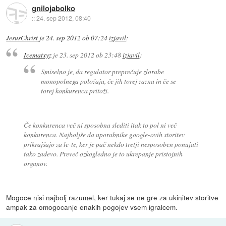
gnilojabolko
::
24. sep 2012, 08:40
JesusChrist
je
24. sep 2012 ob 07:24
izjavil
:
Icematxyz
je
23. sep 2012 ob 23:48
izjavil
:
Smiselno je, da regulator preprečuje zlorabe
monopolnega položaja, če jih torej zazna in če se
torej konkurenca pritoži.
Če konkurenca več ni sposobna slediti itak to pol ni več
konkurenca. Najboljše da uporabnike google-ovih storitev
prikrajšajo za le-te, ker je pač nekdo tretji nesposoben ponujati
tako zadevo. Preveč ozkogledno je to ukrepanje pristojnih
organov.
Mogoce nisi najbolj razumel, ker tukaj se ne gre za ukinitev storitve
ampak za omogocanje enakih pogojev vsem igralcem.