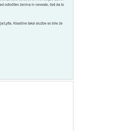
ed odločitev ženina in neveste, češ da to
a/Lyfta. Klasične taksi službe so bile že