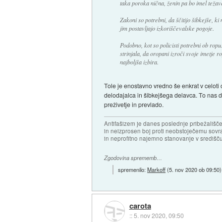
taka poroka nična, ženin pa bo imel teža
Zakoni so potrebni, da ščitijo šibkejše, k
jim postavljajo izkoriščevalske pogoje.
Podobno, kot so policisti potrebni ob ropu
strinjala, da oropani izroči svoje imetje 
najboljša izbira.
Tole je enostavno vredno še enkrat v celoti
delodajalca in šibkejšega delavca. To nas dela
preživetje in prevlado.
Antifašizem je danes poslednje pribežališče
in neizprosen boj proti neobstoječemu sovr
in neprofitno najemno stanovanje v središču
Zgodovina sprememb…
spremenilo:
Markoff
(
5. nov 2020 ob 09:50
)
carota
::
5. nov 2020, 09:50