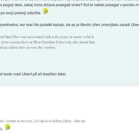
a s pogoji dela, zakaj mora država posegati vmes? Kot bi nekdo posegal v poroko m
 po svoji presoji odločila.
redmetna, ker real-life podatki kažejo, da se je število žrtev zmanjšalo zaradi Uberj
nd that Uber was associated with a decrease in motor vehicle
r from researchers at West Carolina University also found that
tal accident rates across the country.
li bodo vzeli Uber/Lyft ali klasičen taksi.
v ženina in neveste, češ da to ni dobra izbira - oba sta
la.