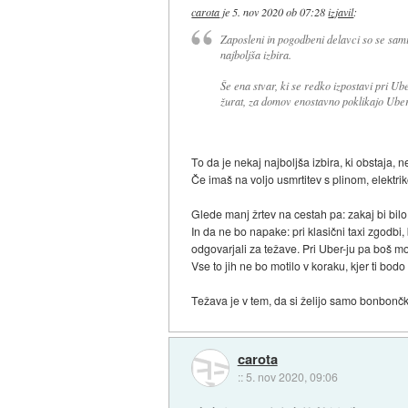
carota
je
5. nov 2020 ob 07:28
izjavil
:
Zaposleni in pogodbeni delavci so se sami o
najboljša izbira.
Še ena stvar, ki se redko izpostavi pri Ube
žurat, za domov enostavno poklikajo Uber/
To da je nekaj najboljša izbira, ki obstaja, n
Če imaš na voljo usmrtitev s plinom, elektriko
Glede manj žrtev na cestah pa: zakaj bi bilo
In da ne bo napake: pri klasični taxi zgodbi,
odgovarjali za težave. Pri Uber-ju pa boš mor
Vse to jih ne bo motilo v koraku, kjer ti bodo
Težava je v tem, da si želijo samo bonbončk
carota
::
5. nov 2020, 09:06