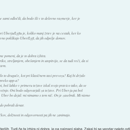
 sami odločili, da bodo šli v to delovno razmerje, ker je
pri Uberju/Lyftu je, koliko manj žrtev je na cestah, ker ko
vno poklikajo Uber/Lyft, da jih odpelje domov.
 ne pomeni, da je to dobra izbira.
iko, streljanjem, obešanjem in utopitvijo, se da tudi reči, da si
 tem.
lo to drugače, kot pri klasičnem taxi prevozu? Kaj bi držalo
š preko app-a?
bi, boš lahko v primeru težave iskal svojo pravico tako, da se
l vožnjo. Oni bodo odgovarjali za težave. Pri Uber-ju pa boš
m. Uber bo dejal: mi nimamo s tem nič. On je zasebnik. Mi nismo
odo pobrali denar.
kov, dolžnosti in odgovornosti pa jih ne zanimajo.
terijih. Tudi če ta izbira ni dobra, je pa najmanj slaba. Zakaj bi se vendar nekdo odlo