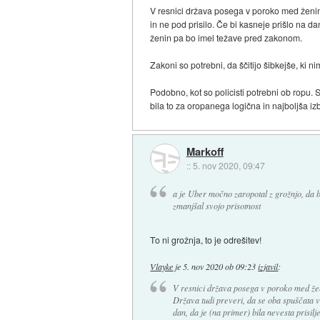
V resnici država posega v poroko med ženino
in ne pod prisilo. Če bi kasneje prišlo na da
ženin pa bo imel težave pred zakonom.
Zakoni so potrebni, da ščitijo šibkejše, ki n
Podobno, kot so policisti potrebni ob ropu. 
bila to za oropanega logična in najboljša izb
Markoff
::
5. nov 2020, 09:47
a je Uber močno zaropotal z grožnjo, da b
zmanjšal svojo prisotnost
To ni grožnja, to je odrešitev!
Vlayke
je
5. nov 2020 ob 09:23
izjavil
:
V resnici država posega v poroko med žen
Država tudi preveri, da se oba spuščata v p
dan, da je (na primer) bila nevesta prisil