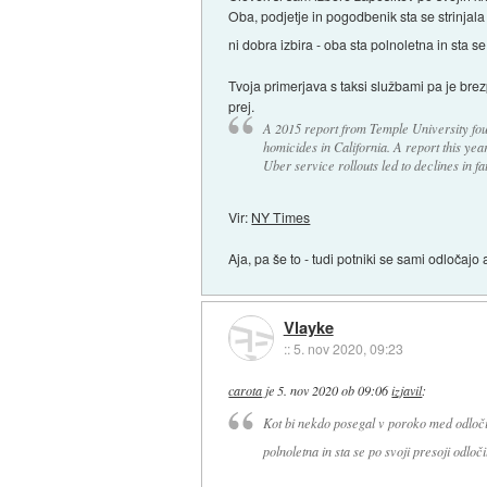
Oba, podjetje in pogodbenik sta se strinjal
ni dobra izbira - oba sta polnoletna in sta se
Tvoja primerjava s taksi službami pa je brezp
prej.
A 2015 report from Temple University fou
homicides in California. A report this yea
Uber service rollouts led to declines in fa
Vir:
NY Times
Aja, pa še to - tudi potniki se sami odločajo a
Vlayke
::
5. nov 2020, 09:23
carota
je
5. nov 2020 ob 09:06
izjavil
:
Kot bi nekdo posegal v poroko med odločite
polnoletna in sta se po svoji presoji odloči