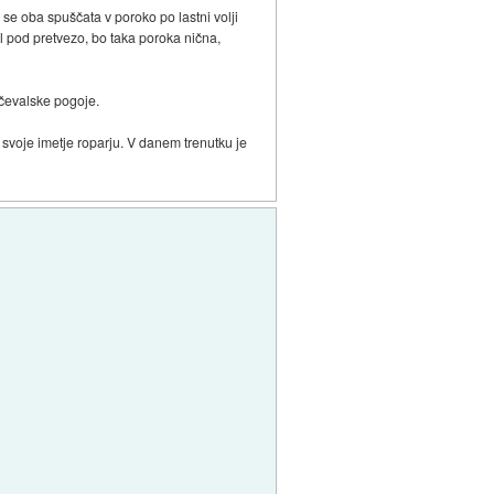
se oba spuščata v poroko po lastni volji
del pod pretvezo, bo taka poroka nična,
iščevalske pogoje.
i svoje imetje roparju. V danem trenutku je