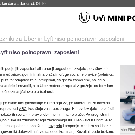
s ob 06:09
vozniki za Uber in Lyft niso polnopravni zaposleni
 Lyft niso polnopravni zaposleni
nih podjetjih zaposleni ali zunanji pogodbeni izvajalci, je v številnih
amreč pripadajo minimalna plača in druge socialne pravice (bolniška,
i
je zakonodajalec želel predpisati
, da gre za zaposlene, saj delo
natančnimi navodili, a je Uber močno zaropotal z grožnjo, da bo v tem
j močno zmanjšal svojo prisotnost.
ji potekalo tudi glasovanje o Predlogu 22, po katerem bi za tovrstna
reprost test
ABC
, kdo šteje za zaposlenega. Njihovi izvajalci ne bi šteli
nekaterih socialnih pravic, denimo minimalne plače. Po drugi strani
v, bolniške ali zdravstvenega zavarovanja itd. Prebivalci Kalifornije
so
vanjem je potekala obsežna in
razgreta
kampanja, v katero so Uber in
vir: Flic
n zagovorniki delavskih pravic pa desetkrat manj. Rezultati bodo bržkone