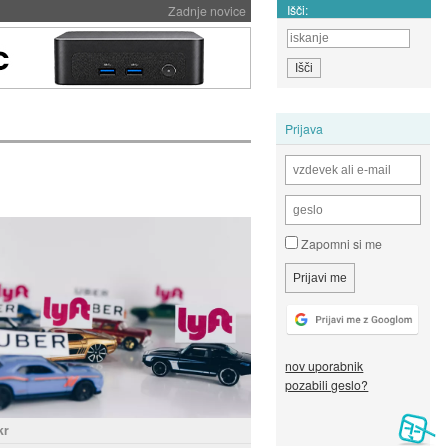
Išči:
Zadnje novice
Prijava
Zapomni si me
nov uporabnik
pozabili geslo?
kr