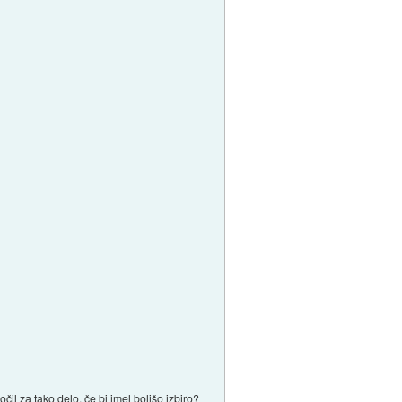
čil za tako delo, če bi imel boljšo izbiro?