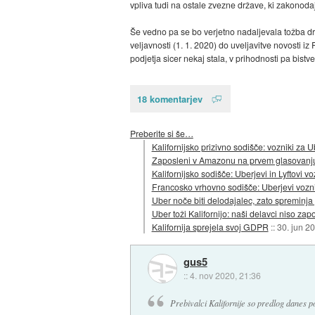
vpliva tudi na ostale zvezne države, ki zakonodaj
Še vedno pa se bo verjetno nadaljevala tožba drž
veljavnosti (1. 1. 2020) do uveljavitve novosti i
podjetja sicer nekaj stala, v prihodnosti pa bis
18 komentarjev
Preberite si še…
Kalifornijsko prizivno sodišče: vozniki za 
Zaposleni v Amazonu na prvem glasovanju z
Kalifornijsko sodišče: Uberjevi in Lyftovi v
Francosko vrhovno sodišče: Uberjevi vozni
Uber noče biti delodajalec, zato spreminj
Uber toži Kalifornijo: naši delavci niso zapo
Kalifornija sprejela svoj GDPR
::
30. jun 2
gus5
::
4. nov 2020, 21:36
Prebivalci Kalifornije so predlog danes pot