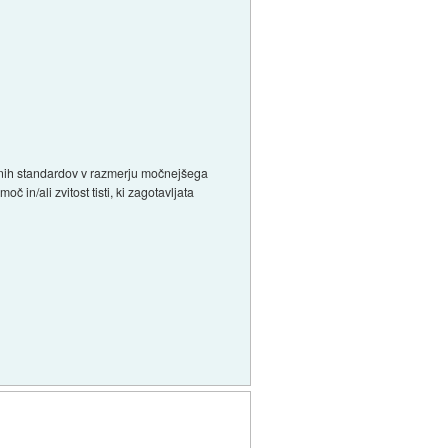
ičnih standardov v razmerju močnejšega
 in/ali zvitost tisti, ki zagotavljata