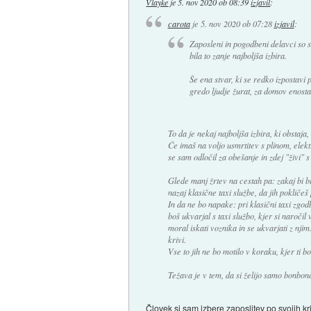
Vlayke
je
5. nov 2020 ob 08:39
izjavil
:
carota
je
5. nov 2020 ob 07:28
izjavil
:
Zaposleni in pogodbeni delavci so se
bila to zanje najboljša izbira.
Še ena stvar, ki se redko izpostavi 
gredo ljudje žurat, za domov enosta
To da je nekaj najboljša izbira, ki obstaja,
Če imaš na voljo usmrtitev s plinom, elektr
se sam odločil za obešanje in zdej "živi" s
Glede manj žrtev na cestah pa: zakaj bi bi
nazaj klasične taxi službe, da jih pokliče
In da ne bo napake: pri klasični taxi zgod
boš ukvarjal s taxi službo, kjer si naroči
moral iskati voznika in se ukvarjati z nji
krivi.
Vse to jih ne bo motilo v koraku, kjer ti b
Težava je v tem, da si želijo samo bonbonč
Človek si sam izbere zaposlitev po svojih kri