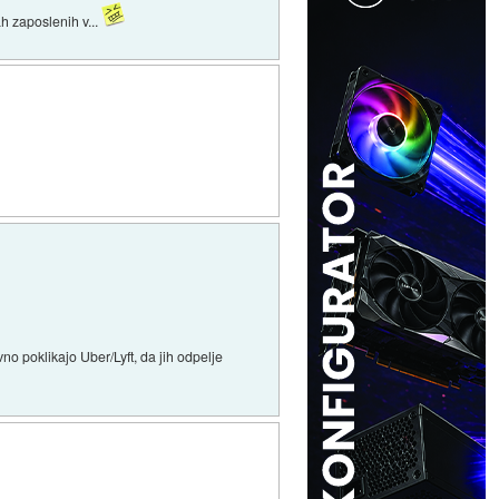
ah zaposlenih v...
vno poklikajo Uber/Lyft, da jih odpelje