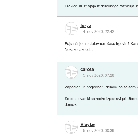
Pravice, ki izhajajo iz delovnega razmerja, 
feryz
::
4. nov 2020, 22:42
Pojutrišnjem o delovnem času trgovin? Kar se, 
Nekako tako, da.
carota
::
5. nov 2020, 07:28
Zaposleni in pogodbeni delavci so se sami odl
Še ena stvar, ki se redko izpostavi pri Uberj
domov.
Vlayke
::
5. nov 2020, 08:39