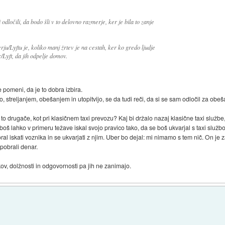
dločili, da bodo šli v to delovno razmerje, ker je bila to zanje
rju/Lyftu je, koliko manj žrtev je na cestah, ker ko gredo ljudje
Lyft, da jih odpelje domov.
e pomeni, da je to dobra izbira.
, streljanjem, obešanjem in utopitvijo, se da tudi reči, da si se sam odločil za obeša
 to drugače, kot pri klasičnem taxi prevozu? Kaj bi držalo nazaj klasične taxi službe
 boš lahko v primeru težave iskal svojo pravico tako, da se boš ukvarjal s taxi službo
al iskati voznika in se ukvarjati z njim. Uber bo dejal: mi nimamo s tem nič. On je z
 pobrali denar.
ov, dolžnosti in odgovornosti pa jih ne zanimajo.