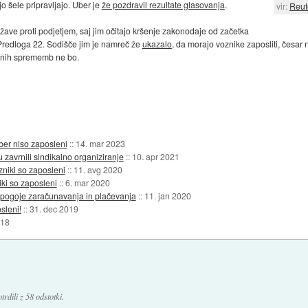
o šele pripravljajo. Uber je
že pozdravil rezultate glasovanja
.
vir:
Reut
ave proti podjetjem, saj jim očitajo kršenje zakonodaje od začetka
z Predloga 22. Sodišče jim je namreč že
ukazalo
, da morajo voznike zaposliti, česar n
tvenih sprememb ne bo.
Uber niso zaposleni
::
14. mar 2023
avrnili sindikalno organiziranje
::
10. apr 2021
ozniki so zaposleni
::
11. avg 2020
ki so zaposleni
::
6. mar 2020
a pogoje zaračunavanja in plačevanja
::
11. jan 2020
sleni!
::
31. dec 2019
018
rdili z 58 odstotki.