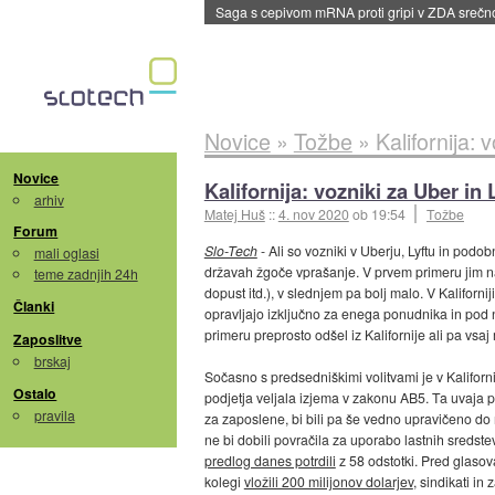
BMW v vozilih začel predvajati reklame
::
dane
Novice
»
Tožbe
»
Kalifornija: 
Novice
Kalifornija: vozniki za Uber in
arhiv
Matej Huš
::
4. nov 2020
ob 19:54
Tožbe
Forum
Slo-Tech
- Ali so vozniki v Uberju, Lyftu in podob
mali oglasi
državah žgoče vprašanje. V prvem primeru jim n
teme zadnjih 24h
dopust itd.), v slednjem pa bolj malo. V Kalifornij
Članki
opravljajo izključno za enega ponudnika in pod 
primeru preprosto odšel iz Kalifornije ali pa vsa
Zaposlitve
brskaj
Sočasno s predsedniškimi volitvami je v Kaliforni
Ostalo
podjetja veljala izjema v zakonu AB5. Ta uvaja p
pravila
za zaposlene, bi bili pa še vedno upravičeno do 
ne bi dobili povračila za uporabo lastnih sredste
predlog danes potrdili
z 58 odstotki. Pred glaso
kolegi
vložili 200 milijonov dolarjev
, sindikati i