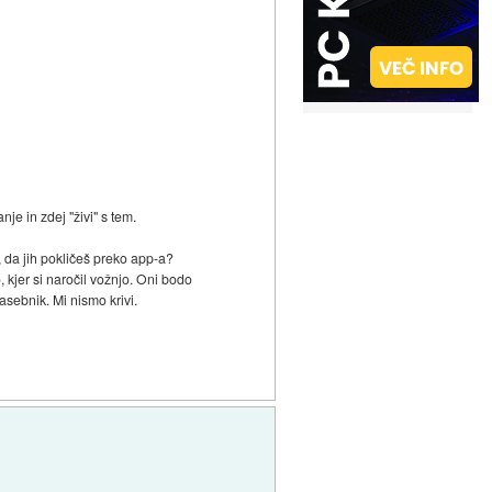
nje in zdej "živi" s tem.
, da jih pokličeš preko app-a?
, kjer si naročil vožnjo. Oni bodo
asebnik. Mi nismo krivi.