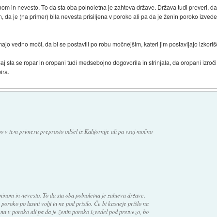
m in nevesto. To da sta oba polnoletna je zahteva države. Država tudi preveri, da 
n, da je (na primer) bila nevesta prisiljena v poroko ali pa da je ženin poroko izve
imajo vedno moči, da bi se postavili po robu močnejšim, kateri jim postavljajo izkor
Saj sta se ropar in oropani tudi medsebojno dogovorila in strinjala, da oropani izroč
ira.
o v tem primeru preprosto odšel iz Kalifornije ali pa vsaj močno
inom in nevesto. To da sta oba polnoletna je zahteva države.
oroko po lastni volji in ne pod prisilo. Če bi kasneje prišlo na
jena v poroko ali pa da je ženin poroko izvedel pod pretvezo, bo