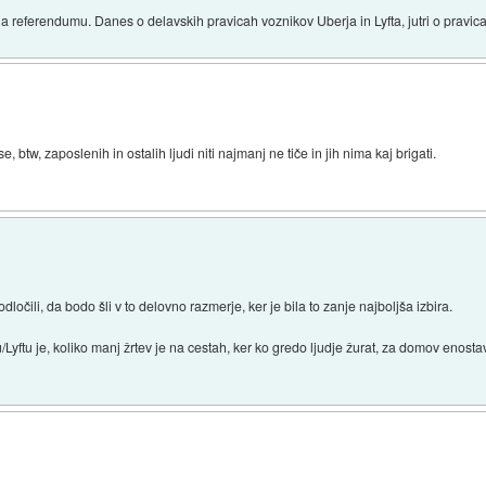
na referendumu. Danes o delavskih pravicah voznikov Uberja in Lyfta, jutri o pravic
btw, zaposlenih in ostalih ljudi niti najmanj ne tiče in jih nima kaj brigati.
očili, da bodo šli v to delovno razmerje, ker je bila to zanje najboljša izbira.
u/Lyftu je, koliko manj žrtev je na cestah, ker ko gredo ljudje žurat, za domov enosta