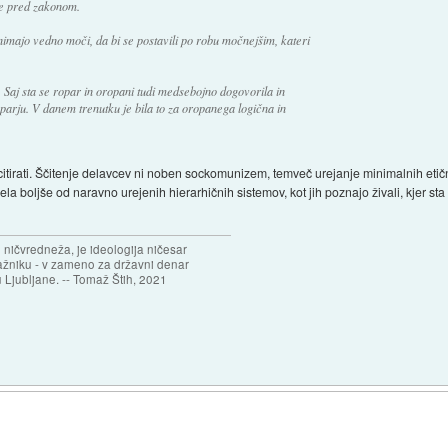
ve pred zakonom.
i nimajo vedno moči, da bi se postavili po robu močnejšim, kateri
. Saj sta se ropar in oropani tudi medsebojno dogovorila in
roparju. V danem trenutku je bila to za oropanega logična in
 citirati. Ščitenje delavcev ni noben sockomunizem, temveč urejanje minimalnih et
 boljše od naravno urejenih hierarhičnih sistemov, kot jih poznajo živali, kjer sta moč
 ničvredneža, je ideologija ničesar
ažniku - v zameno za državni denar
 Ljubljane. -- Tomaž Štih, 2021