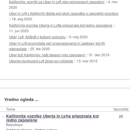
Kalifornija: vozniki za Uber in Lyft niso polnopravni zaposleni
::
4. nov
2020
Uber in Lyft v Kaliforniji iščeta pot okoli razsodbe o zaposlitvi voznikov
::
18. avg 2020
Kalifornija voznike Uberja in Lyfta pripoznala kot redno zaposlene
::
11. jun 2020
Uber, Lyft, AirBnB v težkem položaju
::
9. maj 2020
Uber in Lyft povzročata več onesnaževanja in zastojev, kot jih
odpravljata
::
25. feb 2020
Uber toži Kalifornijo: naši delavci niso zaposleni!
::
31. dec 2019
Uberjev konkurent Lyft zbral pol milijarde
::
13. mar 2015
Vredno ogleda ...
Tema
Sporočila
»
Kalifornija voznike Uberja in Lyfta pripoznala kot
25
redno zaposlene
Balandeque
Oddelek:
Novice
/
Ostale najave