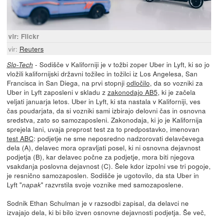
vir: Flickr
vir:
Reuters
- Sodišče v Kaliforniji je v tožbi zoper Uber in Lyft, ki so jo
Slo-Tech
vložili kalifornijski državni tožilec in tožilci iz Los Angelesa, San
Francisca in San Diega, na prvi stopnji
odločilo
, da so vozniki za
Uber in Lyft zaposleni v skladu z
zakonodajo AB5
, ki je začela
veljati januarja letos. Uber in Lyft, ki sta nastala v Kaliforniji, ves
čas poudarjata, da si vozniki sami izbirajo delovni čas in osnovna
sredstva, zato so samozaposleni. Zakonodaja, ki jo je Kalifornija
sprejela lani, uvaja preprost test za to predpostavko, imenovan
test ABC
: podjetje ne sme neposredno nadzorovati delavčevega
dela (A), delavec mora opravljati posel, ki ni osnovna dejavnost
podjetja (B), kar delavec počne za podjetje, mora biti njegova
vsakdanja poslovna dejavnost (C). Šele kdor izpolni vse tri pogoje,
je resnično samozaposlen. Sodišče je ugotovilo, da sta Uber in
Lyft "
" razvrstila svoje voznike med samozaposlene.
napak
Sodnik Ethan Schulman je v razsodbi zapisal, da delavci ne
izvajajo dela, ki bi bilo izven osnovne dejavnosti podjetja. Še več,