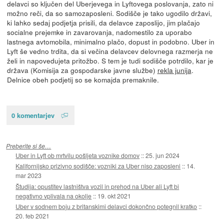
delavci so ključen del Uberjevega in Lyftovega poslovanja, zato ni
možno reči, da so samozaposleni. Sodišče je tako ugodilo državi,
ki lahko sedaj podjetja prisili, da delavce zaposlijo, jim plačajo
socialne prejemke in zavarovanja, nadomestilo za uporabo
lastnega avtomobila, minimalno plačo, dopust in podobno. Uber in
Lyft še vedno trdita, da si večina delavcev delovnega razmerja ne
želi in napovedujeta pritožbo. S tem je tudi sodišče potrdilo, kar je
država (Komisija za gospodarske javne službe)
rekla junija
.
Delnice obeh podjetij so se komajda premaknile.
0 komentarjev
Preberite si še…
Uber in Lyft ob mrtvilu pošljeta voznike domov
::
25. jun 2024
Kalifornijsko prizivno sodišče: vozniki za Uber niso zaposleni
::
14.
mar 2023
Študija: opustitev lastništva vozil in prehod na Uber ali Lyft bi
negativno vplivala na okolje
::
19. okt 2021
Uber v sodnem boju z britanskimi delavci dokončno potegnil kratko
::
20. feb 2021