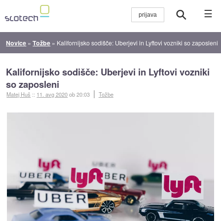
☰
Novice
»
Tožbe
»
Kalifornijsko sodišče: Uberjevi in Lyftovi vozniki so zaposleni
Kalifornijsko sodišče: Uberjevi in Lyftovi vozniki
so zaposleni
Matej Huš
::
11. avg 2020
ob 20:03
Tožbe