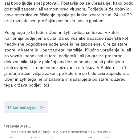
saj bodo ljudje spet potovali. Postavlja pa se vprašanje, kako bodo
gostitelji zagotavljali varnost pred virusom. Podjetje je že objavilo
nove smernice za čiščenje, gostje pa lahko izberejo tudi 24- ali 72-
urni razmak med prejšnjim gostom in novim gostom.
Poleg tega je ta teden Uber in Lyft zadela še tožba, v kateri
Kalifornija podjetjema
očita
, da so voznike napačno razvrstili kot
neodvisne pogodbene sodelavce in ne zaposlene. Gre za stare
spore, v katere je Uber zapletel marsikje. Ključno vprašanje je, ali
so vozniki neodvisni in torej podjetniki, ali pa gre za prekarno
delovno silo, ki je v položaj navidezne neodvisnosti potisnjena
proti svoji volji z namenom zniževanja stroškov. V Kaliforniji je 1.
januarja začel veljati zakon, po katerem so ti delavci zaposleni, a
Uber in Lyft tega ne priznavata in nadaljujeta po starem. Zaradi
tega država podjetji toži.
17 komentarjev
Preberite si še…
Uber Eats se širi v Evropi, tudi v naši soseščini
::
15. feb 2026