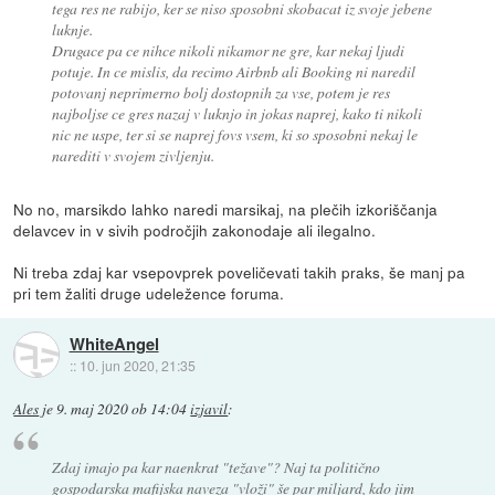
tega res ne rabijo, ker se niso sposobni skobacat iz svoje jebene
luknje.
Drugace pa ce nihce nikoli nikamor ne gre, kar nekaj ljudi
potuje. In ce mislis, da recimo Airbnb ali Booking ni naredil
potovanj neprimerno bolj dostopnih za vse, potem je res
najboljse ce gres nazaj v luknjo in jokas naprej, kako ti nikoli
nic ne uspe, ter si se naprej fovs vsem, ki so sposobni nekaj le
narediti v svojem zivljenju.
No no, marsikdo lahko naredi marsikaj, na plečih izkoriščanja
delavcev in v sivih področjih zakonodaje ali ilegalno.
Ni treba zdaj kar vsepovprek poveličevati takih praks, še manj pa
pri tem žaliti druge udeležence foruma.
WhiteAngel
::
10. jun 2020, 21:35
Ales
je
9. maj 2020 ob 14:04
izjavil
:
Zdaj imajo pa kar naenkrat "težave"? Naj ta politično
gospodarska mafijska naveza "vloži" še par miljard, kdo jim