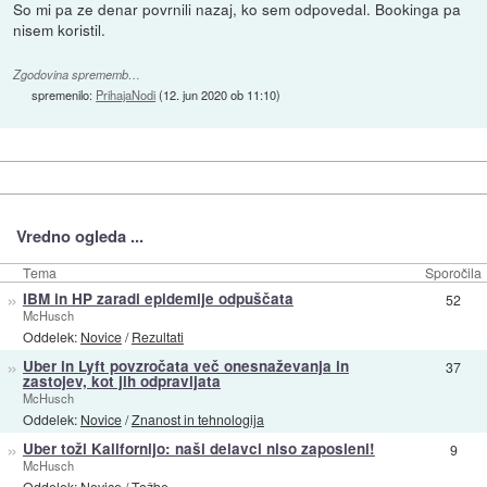
So mi pa ze denar povrnili nazaj, ko sem odpovedal. Bookinga pa
nisem koristil.
Zgodovina sprememb…
spremenilo:
PrihajaNodi
(
12. jun 2020 ob 11:10
)
Vredno ogleda ...
Tema
Sporočila
»
IBM in HP zaradi epidemije odpuščata
52
McHusch
Oddelek:
Novice
/
Rezultati
»
Uber in Lyft povzročata več onesnaževanja in
37
zastojev, kot jih odpravljata
McHusch
Oddelek:
Novice
/
Znanost in tehnologija
»
Uber toži Kalifornijo: naši delavci niso zaposleni!
9
McHusch
Oddelek:
Novice
/
Tožbe