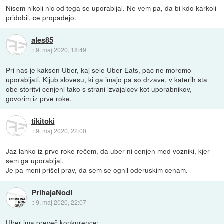
Nisem nikoli nic od tega se uporabljal. Ne vem pa, da bi kdo karkoli
pridobil, ce propadejo.
ales85
::
9. maj 2020, 18:49
Pri nas je kaksen Uber, kaj sele Uber Eats, pac ne moremo
uporabljati. Kljub slovesu, ki ga imajo pa so drzave, v katerih sta
obe storitvi cenjeni tako s strani izvajalcev kot uporabnikov,
govorim iz prve roke.
tikitoki
::
9. maj 2020, 22:00
Jaz lahko iz prve roke rečem, da uber ni cenjen med vozniki, kjer
sem ga uporabljal.
Je pa meni prišel prav, da sem se ognil oderuskim cenam.
PrihajaNodi
::
9. maj 2020, 22:07
Uber ima preveč konkurence: