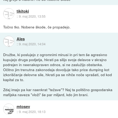
tikitoki
::
9. maj 2020, 13:55
Točno tko. Nobene škode, če propadejo.
Ales
::
9. maj 2020, 14:04
Družbe, ki poslujejo z ogromnimi minusi in pri tem še agresivno
kupujejo druga podjetja, hkrati pa silijo svoje delavce v skrajno
podrejen in neenakopraven odnos, si ne zaslužijo obstanka.
Očitno jim trenutna zakonodaja dovoljuje tako price dumping kot
izkoriščanje delovne sile, hkrati pa se nihče noče vprašati, od kod
kapital za to.
Zdaj imajo pa kar naenkrat "težave"? Naj ta politično gospodarska
mafijska naveza "vloži" še par miljard, kdo jim brani.
mtosev
::
9. maj 2020, 18:13