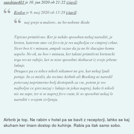
sunshine403
je
10. jun 2020 ob 21:22
izjavil
:
Evolve
je
9. maj 2020 ob 13:28
izjavil
:
naj grejo u maloro.. ne bo nobene škode
Tipicno primitivno. Ker je nekdo sposoben nekaj narediti, je
kreten, katerem smo vsi fovs in je res najboljse ce cimprej crkne.
Sicer bos ti v minusu, ampak vazno da ja ne bi slucajno komu
uspelo. No ok, ne bos v minusu, ker taksni primitivni kretencki
tega res ne rabijo, ker se niso sposobni skobacat iz svoje jebene
luknje.
Drugace pa ce nihce nikoli nikamor ne gre, kar nekaj ljudi
potuje. In ce mislis, da recimo Airbnb ali Booking ni naredil
potovanj neprimerno bolj dostopnih za vse, potem je res
najboljse ce gres nazaj v luknjo in jokas naprej, kako ti nikoli
nic ne uspe, ter si se naprej fovs vsem, ki so sposobni nekaj le
narediti v svojem zivljenju.
Airbnb je top. Ne rabim v hotel pa se bavit z receptorji, lahko se kaj
skuham ker imam dostop do kuhinje. Rabis pa itak samo sobo.