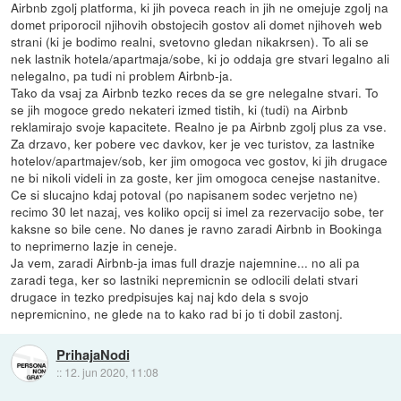
Airbnb zgolj platforma, ki jih poveca reach in jih ne omejuje zgolj na
domet priporocil njihovih obstojecih gostov ali domet njihoveh web
strani (ki je bodimo realni, svetovno gledan nikakrsen). To ali se
nek lastnik hotela/apartmaja/sobe, ki jo oddaja gre stvari legalno ali
nelegalno, pa tudi ni problem Airbnb-ja.
Tako da vsaj za Airbnb tezko reces da se gre nelegalne stvari. To
se jih mogoce gredo nekateri izmed tistih, ki (tudi) na Airbnb
reklamirajo svoje kapacitete. Realno je pa Airbnb zgolj plus za vse.
Za drzavo, ker pobere vec davkov, ker je vec turistov, za lastnike
hotelov/apartmajev/sob, ker jim omogoca vec gostov, ki jih drugace
ne bi nikoli videli in za goste, ker jim omogoca cenejse nastanitve.
Ce si slucajno kdaj potoval (po napisanem sodec verjetno ne)
recimo 30 let nazaj, ves koliko opcij si imel za rezervacijo sobe, ter
kaksne so bile cene. No danes je ravno zaradi Airbnb in Bookinga
to neprimerno lazje in ceneje.
Ja vem, zaradi Airbnb-ja imas full drazje najemnine... no ali pa
zaradi tega, ker so lastniki nepremicnin se odlocili delati stvari
drugace in tezko predpisujes kaj naj kdo dela s svojo
nepremicnino, ne glede na to kako rad bi jo ti dobil zastonj.
PrihajaNodi
::
12. jun 2020, 11:08