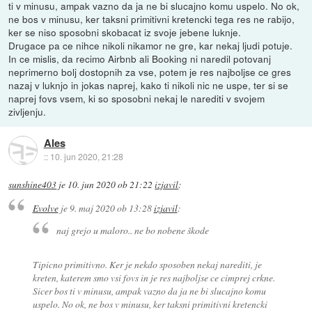
ti v minusu, ampak vazno da ja ne bi slucajno komu uspelo. No ok,
ne bos v minusu, ker taksni primitivni kretencki tega res ne rabijo,
ker se niso sposobni skobacat iz svoje jebene luknje.
Drugace pa ce nihce nikoli nikamor ne gre, kar nekaj ljudi potuje.
In ce mislis, da recimo Airbnb ali Booking ni naredil potovanj
neprimerno bolj dostopnih za vse, potem je res najboljse ce gres
nazaj v luknjo in jokas naprej, kako ti nikoli nic ne uspe, ter si se
naprej fovs vsem, ki so sposobni nekaj le narediti v svojem
zivljenju.
Ales
::
10. jun 2020, 21:28
sunshine403
je
10. jun 2020 ob 21:22
izjavil
:
Evolve
je
9. maj 2020 ob 13:28
izjavil
:
naj grejo u maloro.. ne bo nobene škode
Tipicno primitivno. Ker je nekdo sposoben nekaj narediti, je
kreten, katerem smo vsi fovs in je res najboljse ce cimprej crkne.
Sicer bos ti v minusu, ampak vazno da ja ne bi slucajno komu
uspelo. No ok, ne bos v minusu, ker taksni primitivni kretencki