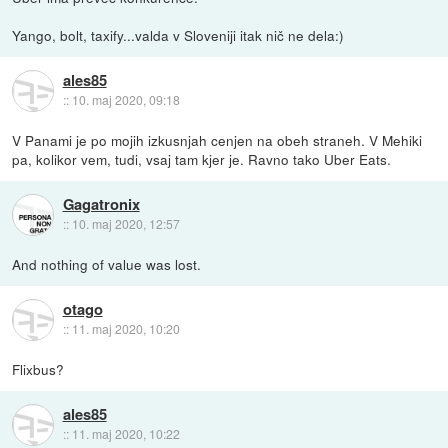
Yango, bolt, taxify...valda v Sloveniji itak nič ne dela:)
ales85
::
10. maj 2020, 09:18
V Panami je po mojih izkusnjah cenjen na obeh straneh. V Mehiki
pa, kolikor vem, tudi, vsaj tam kjer je. Ravno tako Uber Eats.
Gagatronix
::
10. maj 2020, 12:57
And nothing of value was lost.
otago
::
11. maj 2020, 10:20
Flixbus?
ales85
::
11. maj 2020, 10:22