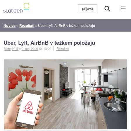
☰
Novice
»
Rezultati
»
Uber, Lyft, AirBnB v težkem položaju
Uber, Lyft, AirBnB v težkem položaju
Matej Huš
::
9. maj 2020
ob 13:22
Rezultati