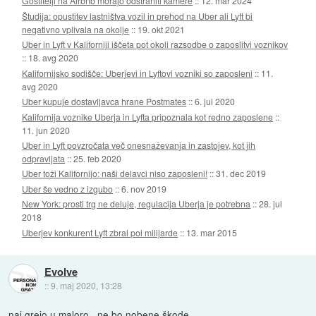
Gostitelji na Airbnb morajo odstraniti kamere
::
12. mar 2024
Študija: opustitev lastništva vozil in prehod na Uber ali Lyft bi
negativno vplivala na okolje
::
19. okt 2021
Uber in Lyft v Kaliforniji iščeta pot okoli razsodbe o zaposlitvi voznikov
::
18. avg 2020
Kalifornijsko sodišče: Uberjevi in Lyftovi vozniki so zaposleni
::
11.
avg 2020
Uber kupuje dostavljavca hrane Postmates
::
6. jul 2020
Kalifornija voznike Uberja in Lyfta pripoznala kot redno zaposlene
::
11. jun 2020
Uber in Lyft povzročata več onesnaževanja in zastojev, kot jih
odpravljata
::
25. feb 2020
Uber toži Kalifornijo: naši delavci niso zaposleni!
::
31. dec 2019
Uber še vedno z izgubo
::
6. nov 2019
New York: prosti trg ne deluje, regulacija Uberja je potrebna
::
28. jul
2018
Uberjev konkurent Lyft zbral pol milijarde
::
13. mar 2015
Evolve
::
9. maj 2020, 13:28
naj grejo u maloro.. ne bo nobene škode