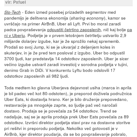
vir: Pxfuel
- Eden izmed posebej prizadetih segmentov med
Slo-Tech
pandemijo je delitvena ekonomija (
), kamor se
sharing economy
uvrščajo na primer AirBnB, Uber ali Lyft. Prvi bo moral zaradi
padca povpraševanja
odpustiti četrtino zaposlenih
, nič kaj bolje
pa
ni v Uberju
. Podjetje je v prvem letošnjem četrtletju ustvarilo 2,9
milijarde dolarjev izgube, kar je že sprožilo nekaj sprememb.
Prodali so svoj Jump, ki se je ukvarjal z deljenjem koles in
skuterjev, in je že pred tem posloval z izgubo. Uber bo odpustil
3700 ljudi, kar predstavlja 14 odstotkov zaposlenih. Uber je sicer
večino izgube ustvaril zaradi investicij v sorodna podjetja v tujini,
denimo Grab in DiDi. V konkurentu Lyftu bodo odslovili 17
odstotkov zaposlenih ali 982 ljudi.
Toda medtem ko glavna Uberjeva dejavnost usiha (marca in aprila
je bil padec več kot 80-odstoten), je preporod doživela podružnica
Uber Eats, ki dostavlja hrano. Ker je bilo druženje prepovedano,
restavracije pa mnogokje zaprte, so ljudje pač več naročali
dostavo. Prodaja se je povečala za 54 odstotkov. Trend se
nadaljuje, saj se je aprila prodaja prek Uber Eats povečala za 89
odstotkov. Izvršni direktor podjetja stavi prav na dostavne storitve
pri rešitvi in preporodu podjetja. Nekoliko več gotovosti je v
AirBnb, kjer direktor poudarja, da se bo povpraševanje pobralo,