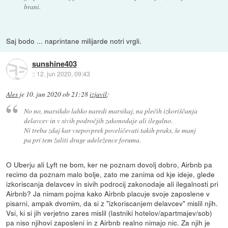
brani.
Saj bodo ... naprintane milijarde notri vrgli.
sunshine403
::
12. jun 2020, 09:43
Ales
je
10. jun 2020 ob 21:28
izjavil
:
No no, marsikdo lahko naredi marsikaj, na plečih izkoriščanja
delavcev in v sivih področjih zakonodaje ali ilegalno.
Ni treba zdaj kar vsepovprek poveličevati takih praks, še manj
pa pri tem žaliti druge udeležence foruma.
O Uberju ali Lyft ne bom, ker ne poznam dovolj dobro, Airbnb pa
recimo da poznam malo bolje, zato me zanima od kje ideje, glede
izkoriscanja delavcev in sivih podrocij zakonodaje ali ilegalnosti pri
Airbnb? Ja nimam pojma kako Airbnb placuje svoje zaposlene v
pisarni, ampak dvomim, da si z "izkoriscanjem delavcev" mislil njih.
Vsi, ki si jih verjetno zares mislil (lastniki hotelov/apartmajev/sob)
pa niso njihovi zaposleni in z Airbnb realno nimajo nic. Za njih je