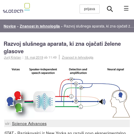
☰
Novice
»
Znanost in tehnologija
»
Razvoj slušnega aparata, ki zna ojačati želene glasove
Razvoj slušnega aparata, ki zna ojačati želene
glasove
Jurij Kristan
::
18. maj 2019
ob 11:49
Znanost in tehnologija
vir:
Science Advances
- Raziskovalci iz New Yorka
so razvili
prvo eksperimentalno
STAT