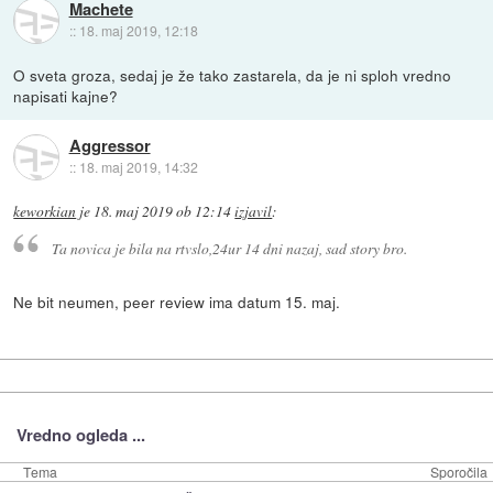
Machete
::
18. maj 2019, 12:18
O sveta groza, sedaj je že tako zastarela, da je ni sploh vredno
napisati kajne?
Aggressor
::
18. maj 2019, 14:32
keworkian
je
18. maj 2019 ob 12:14
izjavil
:
Ta novica je bila na rtvslo,24ur 14 dni nazaj, sad story bro.
Ne bit neumen, peer review ima datum 15. maj.
Vredno ogleda ...
Tema
Sporočila