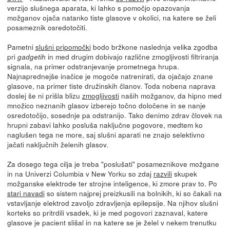
verzijo slušnega aparata, ki lahko s pomočjo opazovanja
možganov ojača natanko tiste glasove v okolici, na katere se želi
posameznik osredotočiti.
Pametni
slušni pripomočki
bodo bržkone naslednja velika zgodba
pri
in med drugim dobivajo različne zmogljivosti filtriranja
gadgetih
signala, na primer odstranjevanje prometnega hrupa.
Najnaprednejše inačice je mogoče natrenirati, da ojačajo znane
glasove, na primer tiste družinskih članov. Toda nobena naprava
doslej še ni prišla blizu
zmogljivosti
naših možganov, da hipno med
množico neznanih glasov izberejo točno določene in se nanje
osredotočijo, sosednje pa odstranijo. Tako denimo zdrav človek na
hrupni zabavi lahko posluša naključne pogovore, medtem ko
naglušen tega ne more, saj slušni aparati ne znajo selektivno
jačati naključnih želenih glasov.
Za dosego tega cilja je treba "poslušati" posameznikove možgane
in na Univerzi Columbia v New Yorku so zdaj
razvili
skupek
možganske elektrode ter strojne inteligence, ki zmore prav to. Po
stari navadi
so sistem najprej preizkusili na bolnikih, ki so čakali na
vstavljanje elektrod zavoljo zdravljenja epilepsije. Na njihov slušni
korteks so pritrdili vsadek, ki je med pogovori zaznaval, katere
glasove je pacient slišal in na katere se je želel v nekem trenutku