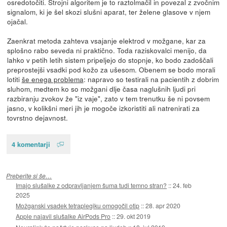
osredotočiti. Strojni algoritem je to raztolmačil in povezal z zvočnim
signalom, ki je šel skozi slušni aparat, ter želene glasove v njem
ojačal.
Zaenkrat metoda zahteva vsajanje elektrod v možgane, kar za
splošno rabo seveda ni praktično. Toda raziskovalci menijo, da
lahko v petih letih sistem pripeljejo do stopnje, ko bodo zadoščali
preprostejši vsadki pod kožo za ušesom. Obenem se bodo morali
lotiti
še enega problema
: napravo so testirali na pacientih z dobrim
sluhom, medtem ko so možgani dlje časa naglušnih ljudi pri
razbiranju zvokov že "iz vaje", zato v tem trenutku še ni povsem
jasno, v kolikšni meri jih je mogoče izkoristiti ali natrenirati za
tovrstno dejavnost.
4 komentarji
Preberite si še…
Imajo slušalke z odpravljanjem šuma tudi temno stran?
::
24. feb
2025
Možganski vsadek tetraplegiku omogočil otip
::
28. apr 2020
Apple najavil slušalke AirPods Pro
::
29. okt 2019