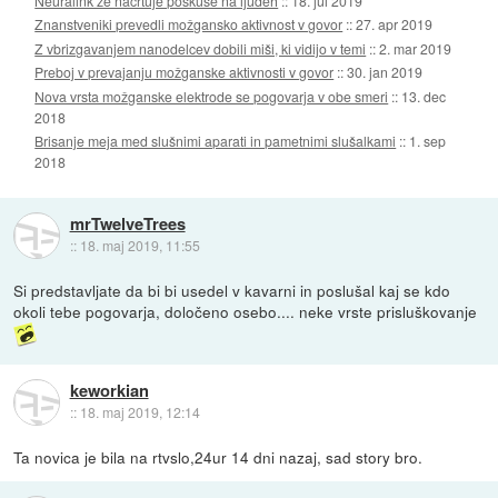
Neuralink že načrtuje poskuse na ljudeh
::
18. jul 2019
Znanstveniki prevedli možgansko aktivnost v govor
::
27. apr 2019
Z vbrizgavanjem nanodelcev dobili miši, ki vidijo v temi
::
2. mar 2019
Preboj v prevajanju možganske aktivnosti v govor
::
30. jan 2019
Nova vrsta možganske elektrode se pogovarja v obe smeri
::
13. dec
2018
Brisanje meja med slušnimi aparati in pametnimi slušalkami
::
1. sep
2018
mrTwelveTrees
::
18. maj 2019, 11:55
Si predstavljate da bi bi usedel v kavarni in poslušal kaj se kdo
okoli tebe pogovarja, določeno osebo.... neke vrste prisluškovanje
keworkian
::
18. maj 2019, 12:14
Ta novica je bila na rtvslo,24ur 14 dni nazaj, sad story bro.