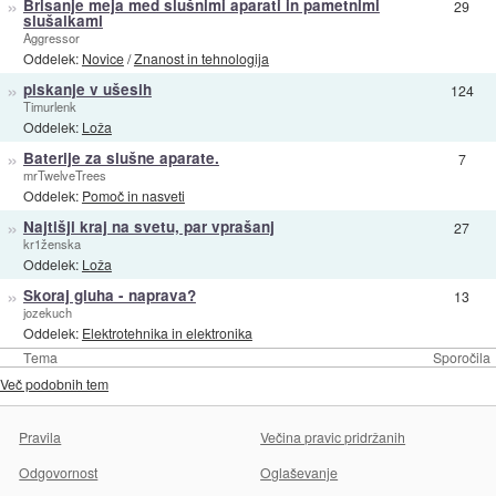
»
Brisanje meja med slušnimi aparati in pametnimi
29
slušalkami
Aggressor
Oddelek:
Novice
/
Znanost in tehnologija
»
piskanje v ušesih
124
Timurlenk
Oddelek:
Loža
»
Baterije za slušne aparate.
7
mrTwelveTrees
Oddelek:
Pomoč in nasveti
»
Najtišji kraj na svetu, par vprašanj
27
kr1ženska
Oddelek:
Loža
»
Skoraj gluha - naprava?
13
jozekuch
Oddelek:
Elektrotehnika in elektronika
Tema
Sporočila
Več podobnih tem
Pravila
Večina pravic pridržanih
Odgovornost
Oglaševanje