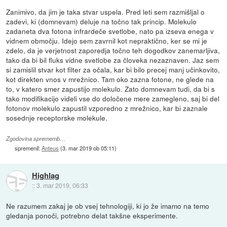
Zanimivo, da jim je taka stvar uspela. Pred leti sem razmišljal o
zadevi, ki (domnevam) deluje na točno tak princip. Molekulo
zadaneta dva fotona infrardeče svetlobe, nato pa izseva enega v
vidnem območju. Idejo sem zavrnil kot nepraktično, ker se mi je
zdelo, da je verjetnost zaporedja točno teh dogodkov zanemarljiva,
tako da bi bil fluks vidne svetlobe za človeka nezaznaven. Jaz sem
si zamislil stvar kot filter za očala, kar bi bilo precej manj učinkovito,
kot direkten vnos v mrežnico. Tam oko zazna fotone, ne glede na
to, v katero smer zapustijo molekulo. Zato domnevam tudi, da bi s
tako modifikacijo videli vse do določene mere zamegleno, saj bi del
fotonov molekulo zapustil vzporedno z mrežnico, kar bi zaznale
sosednje receptorske molekule.
Zgodovina sprememb…
spremenil:
Anteus
(
3. mar 2019 ob 05:11
)
Highlag
::
3. mar 2019, 06:33
Ne razumem zakaj je ob vsej tehnologiji, ki jo že imamo na temo
gledanja ponoči, potrebno delat takšne eksperimente.