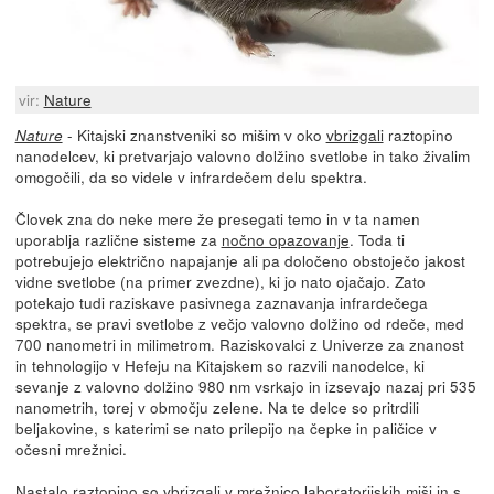
vir:
Nature
- Kitajski znanstveniki so mišim v oko
vbrizgali
raztopino
Nature
nanodelcev, ki pretvarjajo valovno dolžino svetlobe in tako živalim
omogočili, da so videle v infrardečem delu spektra.
Človek zna do neke mere že presegati temo in v ta namen
uporablja različne sisteme za
nočno opazovanje
. Toda ti
potrebujejo električno napajanje ali pa določeno obstoječo jakost
vidne svetlobe (na primer zvezdne), ki jo nato ojačajo. Zato
potekajo tudi raziskave pasivnega zaznavanja infrardečega
spektra, se pravi svetlobe z večjo valovno dolžino od rdeče, med
700 nanometri in milimetrom. Raziskovalci z Univerze za znanost
in tehnologijo v Hefeju na Kitajskem so razvili nanodelce, ki
sevanje z valovno dolžino 980 nm vsrkajo in izsevajo nazaj pri 535
nanometrih, torej v območju zelene. Na te delce so pritrdili
beljakovine, s katerimi se nato prilepijo na čepke in paličice v
očesni mrežnici.
Nastalo raztopino so vbrizgali v mrežnico laboratorijskih miši in s