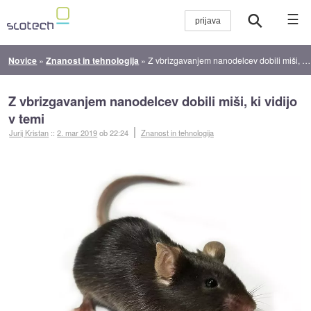
☰
Novice
»
Znanost in tehnologija
»
Z vbrizgavanjem nanodelcev dobili miši, ki vidijo v temi
Z vbrizgavanjem nanodelcev dobili miši, ki vidijo
v temi
Jurij Kristan
::
2. mar 2019
ob 22:24
Znanost in tehnologija