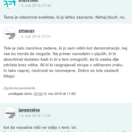
::
4. mar 2019, 07:44
Tema je odsotnost svetlobe, ki jo lahko zaznamo. Nehaj bluzit, no.
zmaugy
::
4. mar 2019, 07:51
Tole je zelo zanimiva zadeva, ki jo sam vidim kot demonstracijo, kaj
vse bo morda še mogoče. Na primer nanodelci v pljučih, ki bi
absorbirali dodaten kisik in bi s tem omogočili, da bi oseba dlje
zdržala brez vdiha. Ali ki bi razgrajevali strupe v vdihanem zraku.
In tako naprej, možnosti so neomejene. Dobro so tole zastavili
Kitajci.
Zgodovina sprememb…
predlagalo izbris:
49106
(
4. mar 2019 ob 11:52
)
janezvalva
::
4. mar 2019, 11:41
kot da navadne miši ne vidijo v temi. lol.