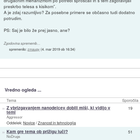
drugačnim mehanizmom po potrebi sproščali in s tem zagotavljali
preskrbo telesa s kisikom”.
A je zdaj razumljivo? Za posebne primere se občasno tudi dodatno
potrudim.
PS: Saj je bilo že prej jasno, ane?
Zgodovina sprememb…
spremenilo:
zmaugy
(
4. mar 2019 ob 16:34
)
Vredno ogleda ...
Tema
Sporočila
»
Z vbrizgavanjem nanodelcev dobili miši, ki vidijo v
19
temi
Aggressor
Oddelek:
Novice
/
Znanost in tehnologija
»
Kam gre tema ob prižigu luči?
51
NoDrugs