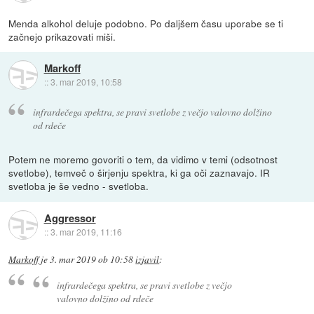
Menda alkohol deluje podobno. Po daljšem času uporabe se ti
začnejo prikazovati miši.
Markoff
::
3. mar 2019, 10:58
infrardečega spektra, se pravi svetlobe z večjo valovno dolžino
od rdeče
Potem ne moremo govoriti o tem, da vidimo v temi (odsotnost
svetlobe), temveč o širjenju spektra, ki ga oči zaznavajo. IR
svetloba je še vedno - svetloba.
Aggressor
::
3. mar 2019, 11:16
Markoff
je
3. mar 2019 ob 10:58
izjavil
:
infrardečega spektra, se pravi svetlobe z večjo
valovno dolžino od rdeče