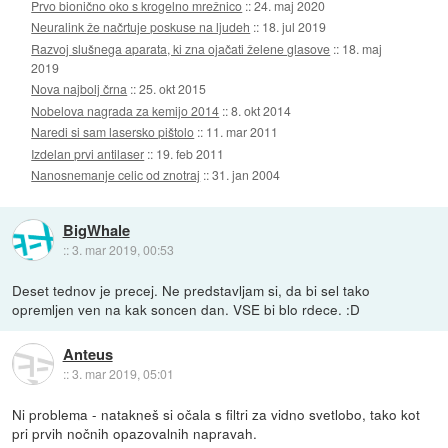
Prvo bionično oko s krogelno mrežnico
::
24. maj 2020
Neuralink že načrtuje poskuse na ljudeh
::
18. jul 2019
Razvoj slušnega aparata, ki zna ojačati želene glasove
::
18. maj
2019
Nova najbolj črna
::
25. okt 2015
Nobelova nagrada za kemijo 2014
::
8. okt 2014
Naredi si sam lasersko pištolo
::
11. mar 2011
Izdelan prvi antilaser
::
19. feb 2011
Nanosnemanje celic od znotraj
::
31. jan 2004
BigWhale
::
3. mar 2019, 00:53
Deset tednov je precej. Ne predstavljam si, da bi sel tako
opremljen ven na kak soncen dan. VSE bi blo rdece. :D
Anteus
::
3. mar 2019, 05:01
Ni problema - natakneš si očala s filtri za vidno svetlobo, tako kot
pri prvih nočnih opazovalnih napravah.