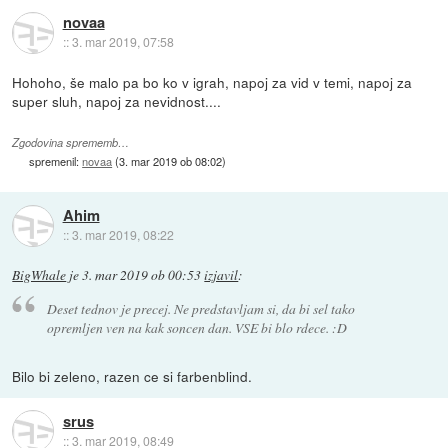
novaa
::
3. mar 2019, 07:58
Hohoho, še malo pa bo ko v igrah, napoj za vid v temi, napoj za
super sluh, napoj za nevidnost....
Zgodovina sprememb…
spremenil:
novaa
(
3. mar 2019 ob 08:02
)
Ahim
::
3. mar 2019, 08:22
BigWhale
je
3. mar 2019 ob 00:53
izjavil
:
Deset tednov je precej. Ne predstavljam si, da bi sel tako
opremljen ven na kak soncen dan. VSE bi blo rdece. :D
Bilo bi zeleno, razen ce si farbenblind.
srus
::
3. mar 2019, 08:49