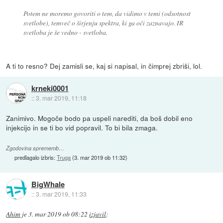
Potem ne moremo govoriti o tem, da vidimo v temi (odsotnost
svetlobe), temveč o širjenju spektra, ki ga oči zaznavajo. IR
svetloba je še vedno - svetloba.
A ti to resno? Dej zamisli se, kaj si napisal, in čimprej zbriši, lol.
krneki0001
::
3. mar 2019, 11:18
Zanimivo. Mogoče bodo pa uspeli narediti, da boš dobil eno
injekcijo in se ti bo vid popravil. To bi bila zmaga.
Zgodovina sprememb…
predlagalo izbris:
Truga
(
3. mar 2019 ob 11:32
)
BigWhale
::
3. mar 2019, 11:33
Ahim
je
3. mar 2019 ob 08:22
izjavil
: