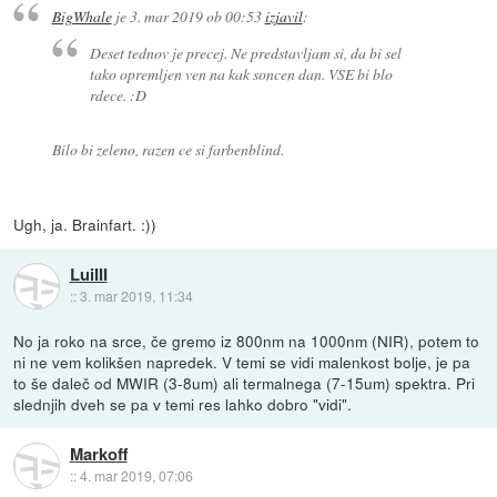
BigWhale
je
3. mar 2019 ob 00:53
izjavil
:
Deset tednov je precej. Ne predstavljam si, da bi sel
tako opremljen ven na kak soncen dan. VSE bi blo
rdece. :D
Bilo bi zeleno, razen ce si farbenblind.
Ugh, ja. Brainfart. :))
LuiIII
::
3. mar 2019, 11:34
No ja roko na srce, če gremo iz 800nm na 1000nm (NIR), potem to
ni ne vem kolikšen napredek. V temi se vidi malenkost bolje, je pa
to še daleč od MWIR (3-8um) ali termalnega (7-15um) spektra. Pri
slednjih dveh se pa v temi res lahko dobro "vidi".
Markoff
::
4. mar 2019, 07:06