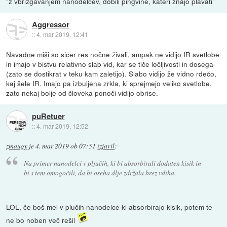
"z vbrizgavanjem nanodelcev, dobili pingvine, kateri znajo plavati"
Aggressor
::
4. mar 2019, 12:41
Navadne miši so sicer res nočne živali, ampak ne vidijo IR svetlobe
in imajo v bistvu relativno slab vid, kar se tiče ločljivosti in dosega
(zato se dostikrat v teku kam zaletijo). Slabo vidijo že vidno rdečo,
kaj šele IR. Imajo pa izbuljena zrkla, ki sprejmejo veliko svetlobe,
zato nekaj bolje od človeka ponoči vidijo obrise.
puRetuer
::
4. mar 2019, 12:52
zmaugy
je
4. mar 2019 ob 07:51
izjavil
:
Na primer nanodelci v pljučih, ki bi absorbirali dodaten kisik in
bi s tem omogočili, da bi oseba dlje zdržala brez vdiha.
LOL, če boš mel v plučih nanodelce ki absorbirajo kisik, potem te
ne bo noben več rešil