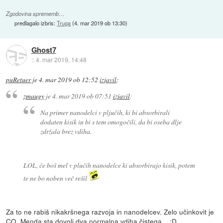
Zgodovina sprememb…
predlagalo izbris:
Truga
(
4. mar 2019 ob 13:30
)
Ghost7
::
4. mar 2019, 14:48
puRetuer
je
4. mar 2019 ob 12:52
izjavil
:
zmaugy
je
4. mar 2019 ob 07:51
izjavil
:
Na primer nanodelci v pljučih, ki bi absorbirali
dodaten kisik in bi s tem omogočili, da bi oseba dlje
zdržala brez vdiha.
LOL, če boš mel v plučih nanodelce ki absorbirajo kisik, potem
te ne bo noben več rešil
Za to ne rabiš nikakršnega razvoja in nanodelcev. Zelo učinkovit je
CO. Menda sta dovolj dva normalna vdiha čistega... :D