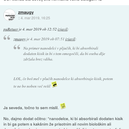
zmaugy
::
4. mar 2019, 16:25
puRetuer
je
4. mar 2019 ob 12:52
izjavil
:
zmaugy
je
4. mar 2019 ob 07:51
izjavil
:
Na primer nanodelci v pljučih, ki bi absorbirali
dodaten kisik in bi s tem omogočili, da bi oseba dlje
zdržala brez vdiha.
LOL, če boš mel v plučih nanodelce ki absorbirajo kisik, potem
te ne bo noben več rešil
Ja seveda, točno to sem mislil.
No, dajmo dodat očitno: “nanodelce, ki bi absorbirali dodaten kisik
in bi ga potem s kakšnim že prisotnim ali novim biološkim ali