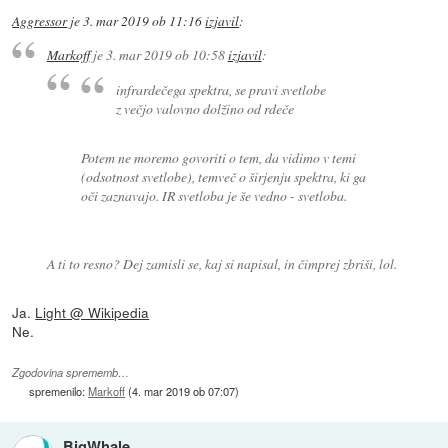
Aggressor
je
3. mar 2019 ob 11:16
izjavil
:
Markoff
je
3. mar 2019 ob 10:58
izjavil
:
infrardečega spektra, se pravi svetlobe
z večjo valovno dolžino od rdeče
Potem ne moremo govoriti o tem, da vidimo v temi
(odsotnost svetlobe), temveč o širjenju spektra, ki ga
oči zaznavajo. IR svetloba je še vedno - svetloba.
A ti to resno? Dej zamisli se, kaj si napisal, in čimprej zbriši, lol.
Ja.
Light @ Wikipedia
Ne.
Zgodovina sprememb…
spremenilo:
Markoff
(
4. mar 2019 ob 07:07
)
BigWhale