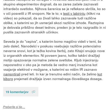
skupino eksperimentov dognali, da so zares začele zaznavati
infrardečo svetlobo. Njihova šarenica se je refleksno skrčila, ko so
v oči posvetili z IR snopom. Ne le to; s
testi v labirintu
(klikni na
video) so pokazali, da so živali lahko zaznavale tudi različne
oblike, s katerimi so jih usmerjali skozi različne izhode. Raztopina
je delovala približno deset tednov, preden jo je telo razgradilo in ni
pustila zaznavnih stranskih učinkov.
Seveda je do "cepiva", s katerim bomo magično videli v temi, še
zelo daleč. Nanodelci v poskusu vsebujejo različne potencialno
nevarne snovi, kot je težka kovina Iterbij, zato Kitajci snujejo nove
iz organskih elementov. Ni povsem jasno, koliko takšni dražljaji
motijo opazovanje normalne zelene svetlobe. Kljub injeciranju
neposredno v oko pa je metoda še vedno manj invazivna kot
vsajanje elektrod v možgane, s katerimi so mišim IR zaznavo
namontirali
pred leti. In kar je trenutno edini način, če želimo
kot
kiborg
prejemati dražljaje izven normalnega človeškega dosega.
19 komentarjev
Preberite si še…