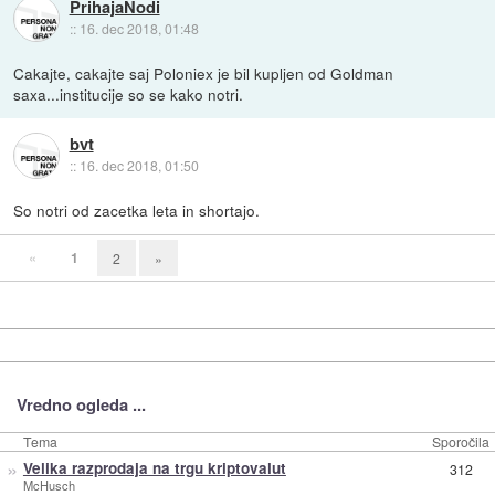
PrihajaNodi
::
16. dec 2018, 01:48
Cakajte, cakajte saj Poloniex je bil kupljen od Goldman
saxa...institucije so se kako notri.
bvt
::
16. dec 2018, 01:50
So notri od zacetka leta in shortajo.
«
1
2
»
Vredno ogleda ...
Tema
Sporočila
»
Velika razprodaja na trgu kriptovalut
312
McHusch