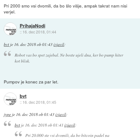
Pri 2000 smo vsi dvomili, da bo šlo višje, ampak takrat nam nisi
verjel.
PrihajaNodi
::
16. dec 2018, 01:44
bvt
je
16. dec 2018 ob 01:43
izjavil
:
Robot vas bo spet zajebal. Ne boste ujeli dna, ker bo pump hiter
kot blisk.
Pumpov je konec za par let.
bvt
::
16. dec 2018, 01:45
jype
je
16. dec 2018 ob 01:43
izjavil
:
bvt
je
16. dec 2018 ob 01:41
izjavil
:
Pri 20.000 ste vsi dvomili, da bo bitcoin padel na