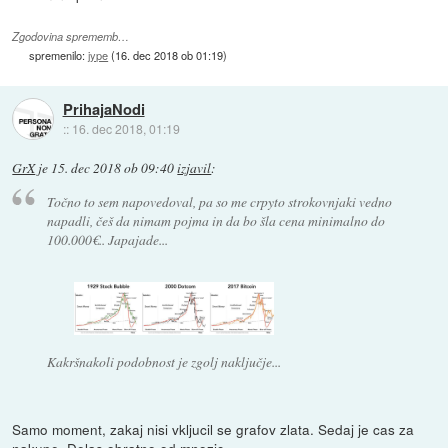
Zgodovina sprememb…
spremenilo:
jype
(
16. dec 2018 ob 01:19
)
PrihajaNodi
::
16. dec 2018, 01:19
GrX
je
15. dec 2018 ob 09:40
izjavil
:
Točno to sem napovedoval, pa so me crpyto strokovnjaki vedno
napadli, češ da nimam pojma in da bo šla cena minimalno do
100.000€.. Japajade...
Kakršnakoli podobnost je zgolj naključje...
Samo moment, zakaj nisi vkljucil se grafov zlata. Sedaj je cas za