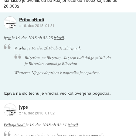
20.000$!
PrihajaNodi
::
16. dec 2018, 01:31
jype
je
16. dec 2018 ob 01:28
izjavil
:
Vazelin
je
16. dec 2018 ob 01:23
izjavil
:
Bilzerian, ne Blizerian. Jaz sem tudi dolgo mislil, da
je Blizerian. Ampak je Bilzerian
Whatever. Njegov doprinos k napredku je negativen.
Izjava na slo techu je vredna vec kot overjena pogodba.
jype
::
16. dec 2018, 01:32
PrihajaNodi
je
16. dec 2018 ob 01:31
izjavil
:
Izjava na slo techu je vredna vec kot overjena pogodba.