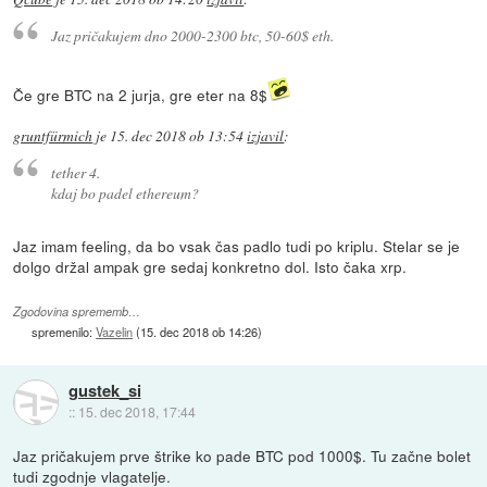
Jaz pričakujem dno 2000-2300 btc, 50-60$ eth.
Če gre BTC na 2 jurja, gre eter na 8$
gruntfürmich
je
15. dec 2018 ob 13:54
izjavil
:
tether 4.
kdaj bo padel ethereum?
Jaz imam feeling, da bo vsak čas padlo tudi po kriplu. Stelar se je
dolgo držal ampak gre sedaj konkretno dol. Isto čaka xrp.
Zgodovina sprememb…
spremenilo:
Vazelin
(
15. dec 2018 ob 14:26
)
gustek_si
::
15. dec 2018, 17:44
Jaz pričakujem prve štrike ko pade BTC pod 1000$. Tu začne bolet
tudi zgodnje vlagatelje.