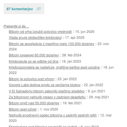
87 komentarjev
Preberite si še…
Bitcoin od vrha izgubil polovico vrednosti
::
15. jun 2026
Vlada snuje obdavčitev kriptovalut
::
17. apr 2025
Bitcoin se spogleduje z magično mejo 100.000 dolarjev
::
23. nov
2024
Bitcoin presegel 60.000 dolarjev
::
28. feb 2024
Kriptovalute so se odbile od dna
::
16. jan 2023
Kriptorazprodaja se nadaljuje, grafične kartice spet ugodne
::
18. jun
2022
Bitcoin je polovico pod vrhom
::
23. jan 2022
Google Labs dobiva enoto za veriženje blokov
::
22. jan 2022
V El Salvadorju bitcoin zakonito plačilno sredstvo
::
9. jun 2021
Za bitcoinom najhujši mesec v zadnjem desetletju
::
29. maj 2021
Bitcoin prvič nad 50.000 dolarjev
::
16. feb 2021
Bitcoin spet oživel
::
1. nov 2020
Najhujši enodnevni padec bitcoina v zadnjih sedmih letih
::
12. mar
2020
Eksplozivno rast bitcoina povzročil en lastnik
::
6. nov 2019