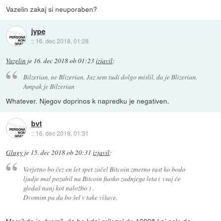
Vazelin zakaj si neuporaben?
jype
::
16. dec 2018, 01:28
Vazelin
je
16. dec 2018 ob 01:23
izjavil
:
Bilzerian, ne Blizerian. Jaz sem tudi dolgo mislil, da je Blizerian.
Ampak je Bilzerian
Whatever. Njegov doprinos k napredku je negativen.
bvt
::
16. dec 2018, 01:31
Glugy
je
15. dec 2018 ob 20:31
izjavil
:
Verjetno bo čez en let spet začel Bitcoin zmerno rast ko bodo
ljudje mal pozabil na Bitcoin fiasko zadnjega leta ( vsaj če
gledaš nanj kot naložbo ) .
Dvomim pa da bo šel v take višave.
Marsikdo je dvomil, da bo kdaj prilezel do 1000$ kaj sele do