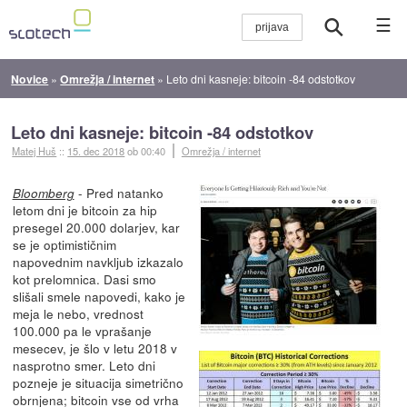
☰
Novice
»
Omrežja / internet
»
Leto dni kasneje: bitcoin -84 odstotkov
Leto dni kasneje: bitcoin -84 odstotkov
Matej Huš
::
15. dec 2018
ob 00:40
Omrežja / internet
- Pred natanko
Bloomberg
letom dni je bitcoin za hip
presegel 20.000 dolarjev, kar
se je optimističnim
napovednim navkljub izkazalo
kot prelomnica. Dasi smo
slišali smele napovedi, kako je
meja le nebo, vrednost
100.000 pa le vprašanje
mesecev, je šlo v letu 2018 v
nasprotno smer. Leto dni
pozneje je situacija simetrično
obrnjena; bitcoin vse od vrha