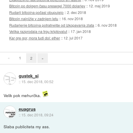
Bitcoin po dolgem času presegel 7000 dolarjev
::
12. maj 2019
Rudarji bitcoina počasi obupujejo
::
2. dec 2018
Bitcoin najnižje v zadnjem letu
::
16. nov 2018
Rudarjenje bitcoina potratnejše od izkopavanja zlata
::
6. nov 2018
Velika razprodaja na trgu kriptovalut
::
17. jan 2018
Kar gre gor, mora tudi dol: ether
::
12. jul 2017
«
1
2
»
gustek_si
::
15. dec 2018, 00:52
Velik pok mehurčka.
euagrus
::
15. dec 2018, 09:24
Slaba publiciteta my ass.