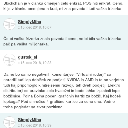
Blockchain je v članku omenjen celo enkrat, POS niti enkrat. Ceno,
ki je v članku omenjena n krat, mi zna povedati tudi vaška frizerka.
SimplyMiha
::
15. dec 2018, 10:07
Če bi vaška frizerka znala povedati ceno, ne bi bila vaška frizerka,
pač pa vaška milijonarka.
gustek_si
::
15. dec 2018, 10:28
Da ne bo samo negativnih komentarjev. "Virtualni rudarji" so
naredili tudi lep dobiček za podjetji NVIDIA in AMD in to bo verjetno
tudi kaj pripomoglo k hitrejšemu razvoju teh dveh podjetij. Elektro
distributerji so pravtako zelo hvaležni in bodo lahko izplačali lepe
božičnice. Polna Bolha poceni grafičnih kartic za božič. Kaj hočeš
lepšega? Pod smrečico 4 grafične kartice za ceno ene. Vedno
treba pogledat na stvar pozitivno.
SimplyMiha
::
15. dec 2018, 10:39