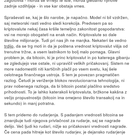
zadnje vzdihljaje - in vse kar obstaja vmes.
Spraševati se, kaj je šlo narobe, je napačno. Model ni bil vzdržen,
saj meteorski rasti vedno sledi korekcija. Predvsem pa so
kriptovalute nekaj časa kršile temeljno zakonitost gospodarstva:
vsi ne morejo obogateti na enak način. Kriptovalute so dale
številne milijonarje. Tudi pri nas jih ne manjka. Nekateri še vedno
trdijo
, da se trg moti in da je poštena vrednost kriptovalut višja od
trenutne tržne, a vsem lastnikom to bolj malo pomaga. Glavni
problem je, da bitcoin, ki je princ kriptovalut in po katerega gibanju
se zgledujejo vse ostale, ni upravičil velikih pričakovanj. Sistem ne
more nadomestiti niti kartičnih plačil po vsem svetu, kaj šele
celotnega finančnega ustroja. S tem je povezan pragmatičen
razlog. Četudi je veriženje blokov revolucionarna tehnologija, ni
prav nobenega razloga, da bi bitcoin postal plačilno sredstvo
prihodnosti. To je lahko katerakoli kriptovaluta, bržkone kakšna z
večjo propustnostjo (bitcoin ima omejeno število transakcij na in
sekundo) in manj potratna.
S tem pridemo do rudarjenja. S padanjem vrednosti bitcoina se
zmanjšuje tudi njegova privlačnost za rudarje, saj se nagrade
delijo. Več ljudi ko rudari, nižje so pričakovani vrednosti nagrade.
Če cena pada hitreje kot število rudarjev, je dejansko rudarjenje