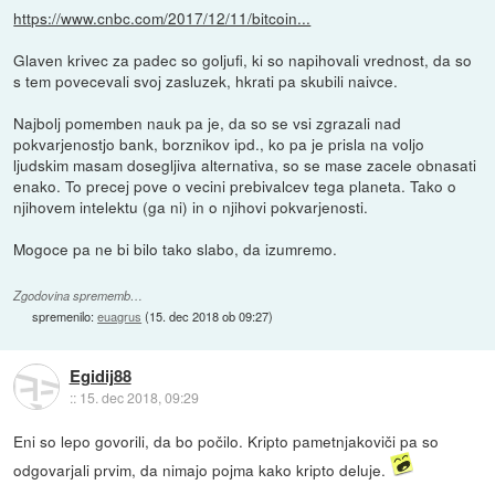
https://www.cnbc.com/2017/12/11/bitcoin...
Glaven krivec za padec so goljufi, ki so napihovali vrednost, da so
s tem povecevali svoj zasluzek, hkrati pa skubili naivce.
Najbolj pomemben nauk pa je, da so se vsi zgrazali nad
pokvarjenostjo bank, borznikov ipd., ko pa je prisla na voljo
ljudskim masam dosegljiva alternativa, so se mase zacele obnasati
enako. To precej pove o vecini prebivalcev tega planeta. Tako o
njihovem intelektu (ga ni) in o njihovi pokvarjenosti.
Mogoce pa ne bi bilo tako slabo, da izumremo.
Zgodovina sprememb…
spremenilo:
euagrus
(
15. dec 2018 ob 09:27
)
Egidij88
::
15. dec 2018, 09:29
Eni so lepo govorili, da bo počilo. Kripto pametnjakoviči pa so
odgovarjali prvim, da nimajo pojma kako kripto deluje.