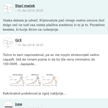
Stari maček
::
15. dec 2018, 09:32
Vsaka debata je odveč. Kriptovalute pač nimajo realne osnove (kot
dolgo več ne tudi vsa ostala plačilna sredstva) in to je to. Pozabimo
bedake, ki kurijo štrom za rudarjenje.
GrX
::
15. dec 2018, 09:40
Točno to sem napovedoval, pa so me crpyto strokovnjaki vedno
napadli, češ da nimam pojma in da bo šla cena minimalno do
100.000€.. Japajade...
Kakršnakoli podobnost je zgolj naključje...
jype