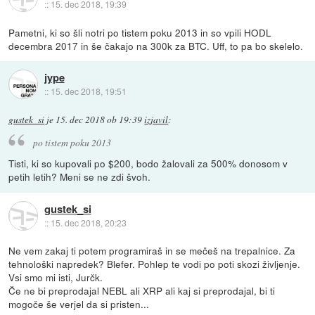
::
15. dec 2018, 19:39
Pametni, ki so šli notri po tistem poku 2013 in so vpili HODL
decembra 2017 in še čakajo na 300k za BTC. Uff, to pa bo skelelo.
jype
::
15. dec 2018, 19:51
gustek_si
je
15. dec 2018 ob 19:39
izjavil
:
po tistem poku 2013
Tisti, ki so kupovali po $200, bodo žalovali za 500% donosom v
petih letih? Meni se ne zdi švoh.
gustek_si
::
15. dec 2018, 20:23
Ne vem zakaj ti potem programiraš in se mečeš na trepalnice. Za
tehnološki napredek? Blefer. Pohlep te vodi po poti skozi življenje.
Vsi smo mi isti, Jurčk.
Če ne bi preprodajal NEBL ali XRP ali kaj si preprodajal, bi ti
mogoče še verjel da si pristen...