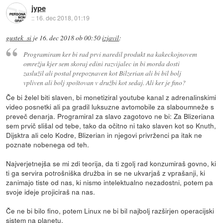
jype
::
16. dec 2018, 01:19
gustek_si
je
16. dec 2018 ob 00:50
izjavil
:
Programiram ker bi rad prvi naredil produkt na kakeckojnovem
omrežju kjer sem skoraj edini razvijalec in bi morda dosti
zaslužil ali postal prepoznaven kot Bilzerian ali bi bil bolj
vpliven ali bolj spoštovan v družbi kot sedaj. Ali ker je fino?
Če bi želel biti slaven, bi monetiziral youtube kanal z adrenalinskimi
video posnetki ali pa gradil luksuzne avtomobile za slaboumneže s
preveč denarja. Programiral za slavo zagotovo ne bi: Za Blizeriana
sem prvič slišal od tebe, tako da očitno ni tako slaven kot so Knuth,
Dijsktra ali celo Kodre, Blizerian in njegovi privrženci pa itak ne
poznate nobenega od teh.
Najverjetnejša se mi zdi teorija, da ti zgolj rad konzumiraš govno, ki
ti ga servira potrošniška družba in se ne ukvarjaš z vprašanji, ki
zanimajo tiste od nas, ki nismo intelektualno nezadostni, potem pa
svoje ideje projiciraš na nas.
Če ne bi bilo fino, potem Linux ne bi bil najbolj razširjen operacijski
sistem na planetu.