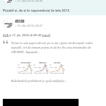
::
15. dec 2018, 09:46
Pozabil si, da si to napovedoval že leta 2013.
49106
::
15. dec 2018, 09:47
GrX
je
15. dec 2018 ob 09:40
izjavil
:
Točno to sem napovedoval, pa so me crpyto strokovnjaki vedno
napadli, češ da nimam pojma in da bo šla cena minimalno do
100.000€.. Japajade...
Kakršnakoli podobnost je zgolj naključje...