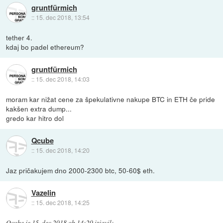
gruntfürmich
::
15. dec 2018, 13:54
tether 4.
kdaj bo padel ethereum?
gruntfürmich
::
15. dec 2018, 14:03
moram kar nižat cene za špekulativne nakupe BTC in ETH če pride
kakšen extra dump...
gredo kar hitro dol
Qcube
::
15. dec 2018, 14:20
Jaz pričakujem dno 2000-2300 btc, 50-60$ eth.
Vazelin
::
15. dec 2018, 14:25
Qcube
je
15. dec 2018 ob 14:20
izjavil
: