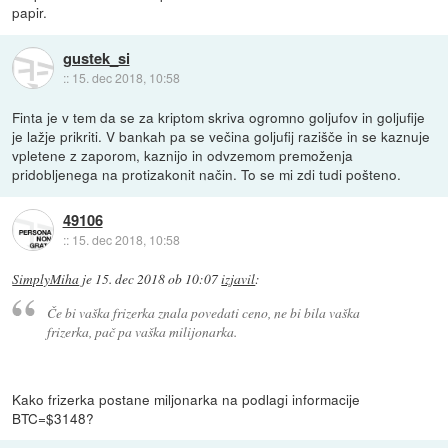
papir.
gustek_si
::
15. dec 2018, 10:58
Finta je v tem da se za kriptom skriva ogromno goljufov in goljufije
je lažje prikriti. V bankah pa se večina goljufij razišče in se kaznuje
vpletene z zaporom, kaznijo in odvzemom premoženja
pridobljenega na protizakonit način. To se mi zdi tudi pošteno.
49106
::
15. dec 2018, 10:58
SimplyMiha
je
15. dec 2018 ob 10:07
izjavil
:
Če bi vaška frizerka znala povedati ceno, ne bi bila vaška
frizerka, pač pa vaška milijonarka.
Kako frizerka postane miljonarka na podlagi informacije
BTC=$3148?