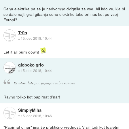
Cena elektrike pa se je nedvomno dvignila za vse. Ali kdo ve, kje bi
se dalo najti graf gibanja cene elektrike tako pri nas kot po vsej
Evropi?
Tr0n
::
15. dec 2018, 10:44
Let it all burn down!
globoko grlo
::
15. dec 2018, 10:44
Kriptovalute pač nimajo realne osnove
Ravno toliko kot papirnat d'nar!
SimplyMiha
::
15. dec 2018, 10:46
"Papirnat d'nar" ima še praktično vrednost. V sili tudi kot toaletni