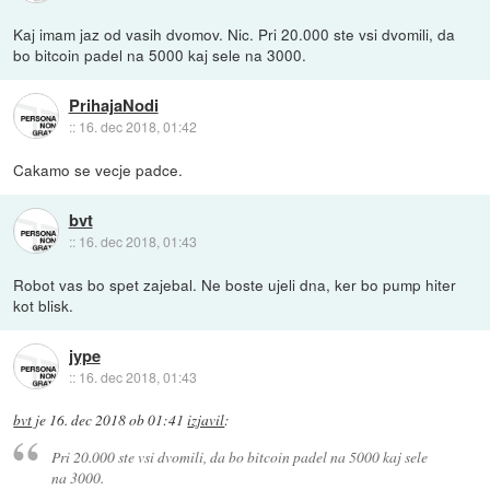
Kaj imam jaz od vasih dvomov. Nic. Pri 20.000 ste vsi dvomili, da
bo bitcoin padel na 5000 kaj sele na 3000.
PrihajaNodi
::
16. dec 2018, 01:42
Cakamo se vecje padce.
bvt
::
16. dec 2018, 01:43
Robot vas bo spet zajebal. Ne boste ujeli dna, ker bo pump hiter
kot blisk.
jype
::
16. dec 2018, 01:43
bvt
je
16. dec 2018 ob 01:41
izjavil
:
Pri 20.000 ste vsi dvomili, da bo bitcoin padel na 5000 kaj sele
na 3000.