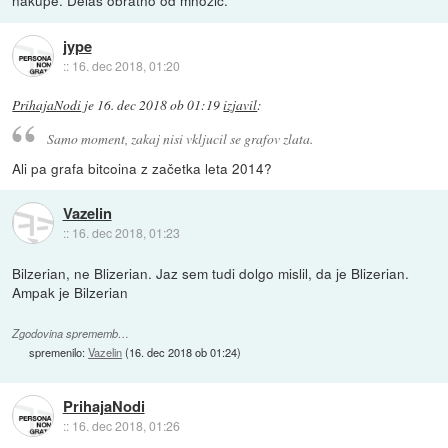
nakupe. Delas obratno od mnozic.
jype
::
16. dec 2018, 01:20
PrihajaNodi
je
16. dec 2018 ob 01:19
izjavil
:
Samo moment, zakaj nisi vkljucil se grafov zlata.
Ali pa grafa bitcoina z začetka leta 2014?
Vazelin
::
16. dec 2018, 01:23
Bilzerian, ne Blizerian. Jaz sem tudi dolgo mislil, da je Blizerian.
Ampak je Bilzerian
Zgodovina sprememb…
spremenilo:
Vazelin
(
16. dec 2018 ob 01:24
)
PrihajaNodi
::
16. dec 2018, 01:26