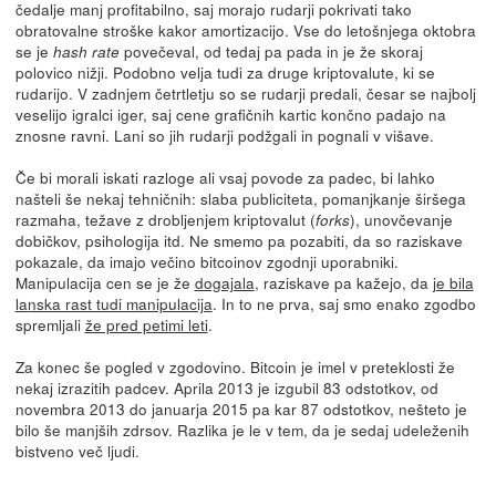
čedalje manj profitabilno, saj morajo rudarji pokrivati tako
obratovalne stroške kakor amortizacijo. Vse do letošnjega oktobra
se je
povečeval, od tedaj pa pada in je že skoraj
hash rate
polovico nižji. Podobno velja tudi za druge kriptovalute, ki se
rudarijo. V zadnjem četrtletju so se rudarji predali, česar se najbolj
veselijo igralci iger, saj cene grafičnih kartic končno padajo na
znosne ravni. Lani so jih rudarji podžgali in pognali v višave.
Če bi morali iskati razloge ali vsaj povode za padec, bi lahko
našteli še nekaj tehničnih: slaba publiciteta, pomanjkanje širšega
razmaha, težave z drobljenjem kriptovalut (
), unovčevanje
forks
dobičkov, psihologija itd. Ne smemo pa pozabiti, da so raziskave
pokazale, da imajo večino bitcoinov zgodnji uporabniki.
Manipulacija cen se je že
dogajala
, raziskave pa kažejo, da
je bila
lanska rast tudi manipulacija
. In to ne prva, saj smo enako zgodbo
spremljali
že pred petimi leti
.
Za konec še pogled v zgodovino. Bitcoin je imel v preteklosti že
nekaj izrazitih padcev. Aprila 2013 je izgubil 83 odstotkov, od
novembra 2013 do januarja 2015 pa kar 87 odstotkov, nešteto je
bilo še manjših zdrsov. Razlika je le v tem, da je sedaj udeleženih
bistveno več ljudi.