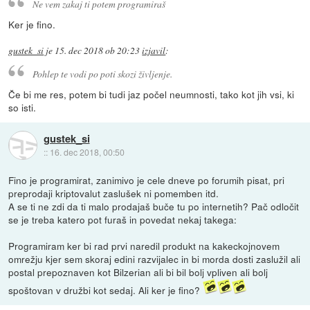
Ne vem zakaj ti potem programiraš
Ker je fino.
gustek_si
je
15. dec 2018 ob 20:23
izjavil
:
Pohlep te vodi po poti skozi življenje.
Če bi me res, potem bi tudi jaz počel neumnosti, tako kot jih vsi, ki
so isti.
gustek_si
::
16. dec 2018, 00:50
Fino je programirat, zanimivo je cele dneve po forumih pisat, pri
preprodaji kriptovalut zaslušek ni pomemben itd.
A se ti ne zdi da ti malo prodajaš buče tu po internetih? Pač odločit
se je treba katero pot furaš in povedat nekaj takega:
Programiram ker bi rad prvi naredil produkt na kakeckojnovem
omrežju kjer sem skoraj edini razvijalec in bi morda dosti zaslužil ali
postal prepoznaven kot Bilzerian ali bi bil bolj vpliven ali bolj
spoštovan v družbi kot sedaj. Ali ker je fino?