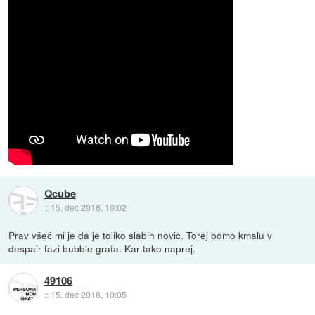
Qcube
::
15. dec 2018, 10:02
Prav všeč mi je da je toliko slabih novic. Torej bomo kmalu v
despair fazi bubble grafa. Kar tako naprej.
49106
::
15. dec 2018, 10:05