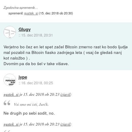
Zgodovina sprememb…
spremenil:
gustek_si
(
15. dec 2018 ob 20:30
)
Glugy
::
15. dec 2018, 20:31
Verjetno bo čez en let spet začel Bitcoin zmerno rast ko bodo ljudje
mal pozabil na Bitcoin fiasko zadnjega leta ( vsaj če gledaš nanj
kot naložbo ) .
Dvomim pa da bo šel v take višave.
jype
::
16. dec 2018, 00:25
gustek_si
je
15. dec 2018 ob 20:23
izjavil
:
Vsi smo mi isti, Jurčk.
Ne drugih po sebi sodit, no.
gustek_si
je
15. dec 2018 ob 20:23
izjavil
: