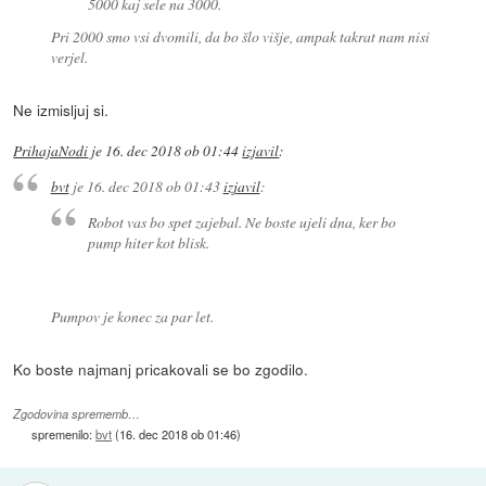
5000 kaj sele na 3000.
Pri 2000 smo vsi dvomili, da bo šlo višje, ampak takrat nam nisi
verjel.
Ne izmisljuj si.
PrihajaNodi
je
16. dec 2018 ob 01:44
izjavil
:
bvt
je
16. dec 2018 ob 01:43
izjavil
:
Robot vas bo spet zajebal. Ne boste ujeli dna, ker bo
pump hiter kot blisk.
Pumpov je konec za par let.
Ko boste najmanj pricakovali se bo zgodilo.
Zgodovina sprememb…
spremenilo:
bvt
(
16. dec 2018 ob 01:46
)