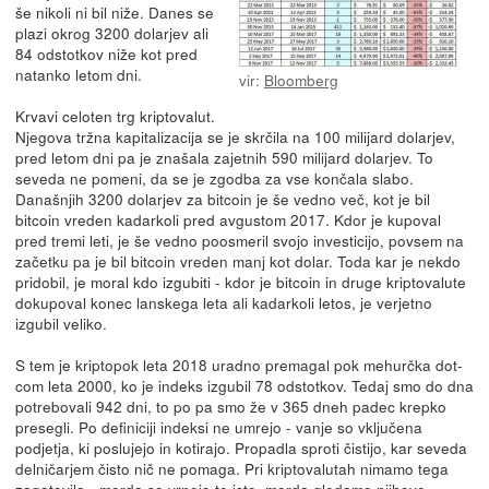
še nikoli ni bil niže. Danes se
plazi okrog 3200 dolarjev ali
84 odstotkov niže kot pred
natanko letom dni.
vir:
Bloomberg
Krvavi celoten trg kriptovalut.
Njegova tržna kapitalizacija se je skrčila na 100 milijard dolarjev,
pred letom dni pa je znašala zajetnih 590 milijard dolarjev. To
seveda ne pomeni, da se je zgodba za vse končala slabo.
Današnjih 3200 dolarjev za bitcoin je še vedno več, kot je bil
bitcoin vreden kadarkoli pred avgustom 2017. Kdor je kupoval
pred tremi leti, je še vedno poosmeril svojo investicijo, povsem na
začetku pa je bil bitcoin vreden manj kot dolar. Toda kar je nekdo
pridobil, je moral kdo izgubiti - kdor je bitcoin in druge kriptovalute
dokupoval konec lanskega leta ali kadarkoli letos, je verjetno
izgubil veliko.
S tem je kriptopok leta 2018 uradno premagal pok mehurčka dot-
com leta 2000, ko je indeks izgubil 78 odstotkov. Tedaj smo do dna
potrebovali 942 dni, to po pa smo že v 365 dneh padec krepko
presegli. Po definiciji indeksi ne umrejo - vanje so vključena
podjetja, ki poslujejo in kotirajo. Propadla sproti čistijo, kar seveda
delničarjem čisto nič ne pomaga. Pri kriptovalutah nimamo tega
zagotovila - morda se vrnejo te iste, morda gledamo njihove