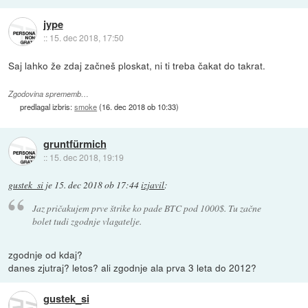
jype
::
15. dec 2018, 17:50
Saj lahko že zdaj začneš ploskat, ni ti treba čakat do takrat.
Zgodovina sprememb…
predlagal izbris:
smoke
(
16. dec 2018 ob 10:33
)
gruntfürmich
::
15. dec 2018, 19:19
gustek_si
je
15. dec 2018 ob 17:44
izjavil
:
Jaz pričakujem prve štrike ko pade BTC pod 1000$. Tu začne
bolet tudi zgodnje vlagatelje.
zgodnje od kdaj?
danes zjutraj? letos? ali zgodnje ala prva 3 leta do 2012?
gustek_si