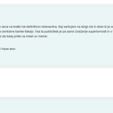
 cena na kratki rok definitivno irelevantna. Saj varčujem na dolgi rok in stvar ki je
ga centralne banke tiskajo. Vsa ta publiciteta je pa samo izražanje superiornosti in v b
Tko da tukaj pride na misel un meme:
I have won