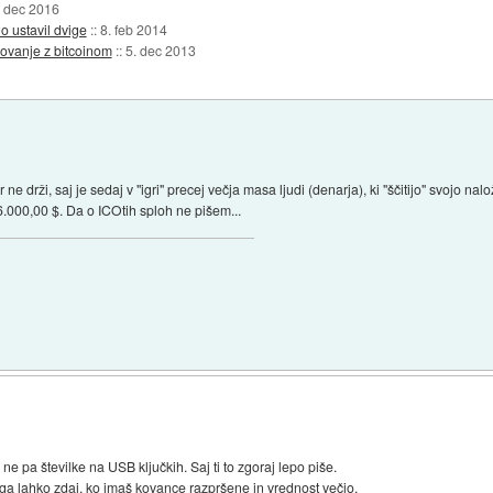
. dec 2016
o ustavil dvige
::
8. feb 2014
ovanje z bitcoinom
::
5. dec 2013
or ne drži, saj je sedaj v "igri" precej večja masa ljudi (denarja), ki "ščitijo" svojo n
6.000,00 $. Da o ICOtih sploh ne pišem...
)
 pa številke na USB ključkih. Saj ti to zgoraj lepo piše.
ot ga lahko zdaj, ko imaš kovance razpršene in vrednost večjo.