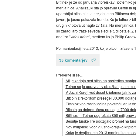
Bitfinex je že od
januarja v preiskavi
, potem ko 
menjalnice
. Analiza, ki sta jo opravila Griffin i
uporabljal bitcoin in tether, da je na Bitfinexu d
javen, je jasno pokazala trende. Ko je tether z bi
drugih kriptovalut naglo zvišala. Na menjalnica, ki
so zaradi arbitraže seveda sledile tudi ostale. Z
analiza "
videti trdna
", medtem ko jo Philip Gradw
Po manipulaciji leta 2013, ko je bitcoin zrasel s 
35 komentarjev
Preberite si še…
Ali je zadnja rast bitcoina posledica manip
Tether se je poravnal v obtožbah, da nima k
V Južni Koreji več deset kriptomenjalnic za
Bitcoin z rekordom presegel 30.000 dolarj
Eksplozivno rast bitcoina povzročil en lastn
Bitcoin po dolgem času presegel 7000 dol
Bitfinex in Tether pogrešata 850 milijonov 
Sesutje turške lire podžgalo promet na tur
Nov milijonski vdor v južnokorejsko kripto
Kako je dvojica leta 2013 manipulirala s t