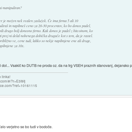
 ni manipuliran?
er je možen nek realen zaslužek. Če ima firma 5 ali 10
uliraš in napihneš ceno za 20-30 procentov, ko bo donos padel,
pili drugo bolj donosno firmo. Kak donos je padel z bitcoinom, ko
i prej ni delal nobenega dobička drugače kot s tem, da je rastel.
ibližno ve, cene tudi, lahko so nekje napihnjene ene ali druge,
apihnjene za 10x.
i dol... Vsakič ko DUTB ne proda oz. da na trg VSEH praznih stanovanj, dejansko pos
 linka!
com/#/?r=E3I9Ij
nce.com/?ref=10161115
Zelo verjetno se bo tudi v bodoče.