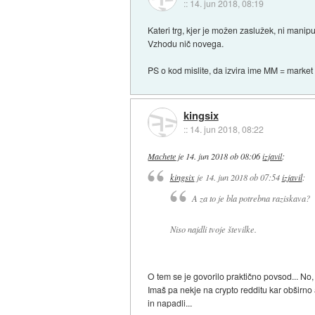
::
14. jun 2018, 08:19
Kateri trg, kjer je možen zaslužek, ni manip
Vzhodu nič novega.
PS o kod mislite, da izvira ime MM = market
kingsix
::
14. jun 2018, 08:22
Machete
je
14. jun 2018 ob 08:06
izjavil
:
kingsix
je
14. jun 2018 ob 07:54
izjavil
:
A za to je bla potrebna raziskava?
Niso najdli tvoje številke.
O tem se je govorilo praktično povsod... No, 
Imaš pa nekje na crypto redditu kar obširno
in napadli...