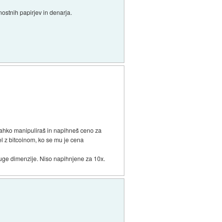
dnostnih papirjev in denarja.
 lahko manipuliraš in napihneš ceno za
el z bitcoinom, ko se mu je cena
ruge dimenzije. Niso napihnjene za 10x.