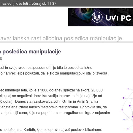
naslednji dve leti
::
včeraj ob 11:37
ava: lanska rast bitcoina posledica manipulacije
a posledica manipulacije
te
sel in svojo vrednost posedmeril, je bila to posledica tržne
 so namreč letos
pokazali, da je šlo za manipulacijo, ki sta jo izvedla
nec minulega leta, ko je s 1000 dolarjev splezal na skoraj 20.000
je, saj se negativni dnevi kar vrstijo in prav te dni je najnižje od
 dolarji. Danes sta raziskovalca John Griffin in Amin Sham z
 kjer sta analizirala lansko meteorsko rast bitcoina. Ugotovila sta, da
 manipulaciji cene, ki je na popolnoma nereguliranem trgu z nejasnim
x s sedežem na Karibih, kjer se opravi največ poslov z bitcoinom.