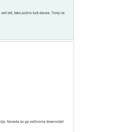
več leti, tako počno tudi danes. Torej na
lacija. Seveda so ga večinoma downvotali