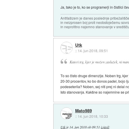
Ja, tako je to, ko se programerji in čistilci 
Antifašizem je danes poslednje pribežališče
in neizprosen boj proti neobstoječemu sovr
in neprofitno najemno stanovanje v središču
Utk
::
14. jun 2018, 09:51
Kateri trg, kjer je možen zaslužek, ni man
To so čisto druge dimenzije. Noben trg, kje
20-30 procentov, ko bo donos padel, bojo lj
podeseterila? Noben, sej niti prej ni delal 
Isto stanovanja. Kakšne so najemnine se pri
Mato989
::
14. jun 2018, 10:33
Utk
je
14. jun 2018 ob 09:51
izjavil
: