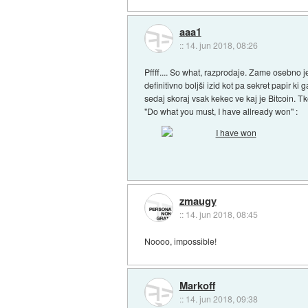
aaa1
::
14. jun 2018, 08:26
Pffff.... So what, razprodaje. Zame osebno je
definitivno boljši izid kot pa sekret papir ki 
sedaj skoraj vsak kekec ve kaj je Bitcoin. 
"Do what you must, I have allready won" :
zmaugy
::
14. jun 2018, 08:45
Noooo, impossible!
Markoff
::
14. jun 2018, 09:38