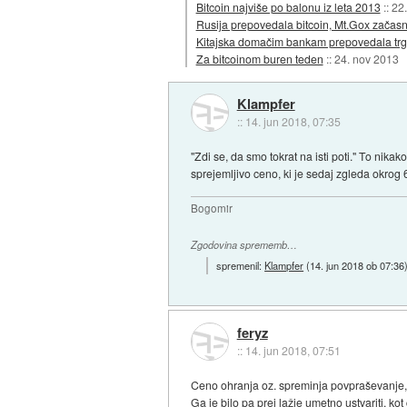
Bitcoin najviše po balonu iz leta 2013
::
22
Rusija prepovedala bitcoin, Mt.Gox začasn
Kitajska domačim bankam prepovedala trg
Za bitcoinom buren teden
::
24. nov 2013
Klampfer
::
14. jun 2018, 07:35
"Zdi se, da smo tokrat na isti poti." To nikak
sprejemljivo ceno, ki je sedaj zgleda okrog 
Bogomir
Zgodovina sprememb…
spremenil:
Klampfer
(
14. jun 2018 ob 07:36
feryz
::
14. jun 2018, 07:51
Ceno ohranja oz. spreminja povpraševanje, ne
Ga je bilo pa prej lažje umetno ustvariti, k