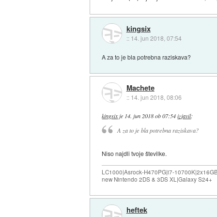
kingsix
::
14. jun 2018, 07:54
A za to je bla potrebna raziskava?
Machete
::
14. jun 2018, 08:06
kingsix
je
14. jun 2018 ob 07:54
izjavil
:
A za to je bla potrebna raziskava?
Niso najdli tvoje številke.
LC1000|Asrock-H470PG|i7-10700K|2x16G
new Nintendo 2DS & 3DS XL|Galaxy S24+
heftek