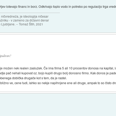
čevljev lotevajo financ in borz. Odkrivajo toplo vodo in potrebo po regulacijo trga vre
 ničvredneža, je ideologija ničesar
ažniku - v zameno za državni denar
 Ljubljane. -- Tomaž Štih, 2021
ipuliran?
r je možen nek realen zaslužek. Če ima firma 5 ali 10 procentov donosa na kapital,
udje pač nehali kupovat oz. bojo kupili drugo bolj donosno firmo. Kak donos je pad
nobenega dobička drugače kot s tem, da je rastel.
bližno ve, cene tudi, lahko so nekje napihnjene ene ali druge, ampak to so čisto d