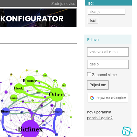
Išči:
Zadnje novice
Prijava
Zapomni si me
nov uporabnik
pozabili geslo?