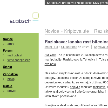
Sandisk že prodal več kot polovico SSD-jev za 
Novice
»
Kriptovalute
»
Razisk
Novice
Raziskava: lanska rast bitcoin
arhiv
Matej Huš
::
14. jun 2018
ob 06:25
Kriptovalu
Forum
Slo-Tech
- Ko je bitcoin leta 2013 eksplozivno ra
mali oglasi
manipulacije. Raziskovalci iz Tel Aviva in Tulse
teme zadnjih 24h
dva bota
.
Članki
Naslednjo eksplozivno rast je bitcoin doživel ko
Zaposlitve
dolarjev. Letos ima bitcoin za seboj težavno pollet
brskaj
decembrskega vrha, ko se komajda drži nad 6000
Ostalo
Univerze v Austinu
objavila
rezultate
raziskave
,
pravila
lahko vsaj polovico rasti pripišemo organizirani
lastništvom pričakovana.
Sumljiva je zlasti slabo regulirana borza Bitfine