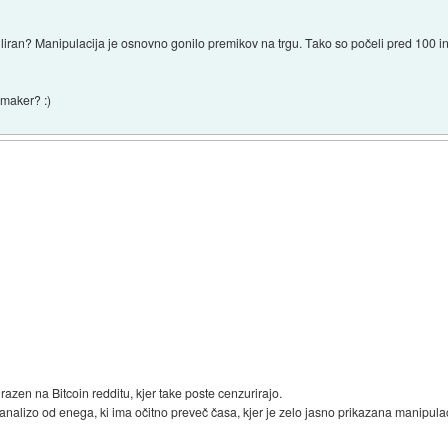
uliran? Manipulacija je osnovno gonilo premikov na trgu. Tako so počeli pred 100 in 
 maker? :)
razen na Bitcoin redditu, kjer take poste cenzurirajo.
 analizo od enega, ki ima očitno preveč časa, kjer je zelo jasno prikazana manipu