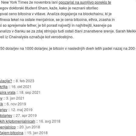
je New York Times že novembra lani
opozarjal na sumljivo poreklo te
n njegov doktorski študent Sham, kaže, kako je neznani storilec
vigoval ceno bitcoina v višave. Analiza dogajanja na blockchainu, ki je
tfinexa tekel na ostale menjalnice, se je cena bitcoina, ethra, zcasha in
 so sprejemale tether, je bil porast največji in najhitrejši, kasneje pa
 analizo v članku se za zdaj strinjajo tudi ostali člani znanstvene srenje. Sarah Mei
ell iz Chainalysis označuje kot verodostojno.
150 dolarjev na 1000 dolarjev, je bitcoin v naslednjih dveh letih padel nazaj na 200 do
ulacije?
::
8. feb 2023
ritja
::
16. okt 2021
pira vrata
::
18. sep 2021
ev
::
3. jan 2021
ik
::
6. nov 2019
arjev
::
12. maj 2019
dolarjev
::
27. apr 2019
ških kriptomenjalnicah
::
16. avg 2018
menjalnico
::
20. jun 2018
ečajem bitcoina
::
15. jan 2018