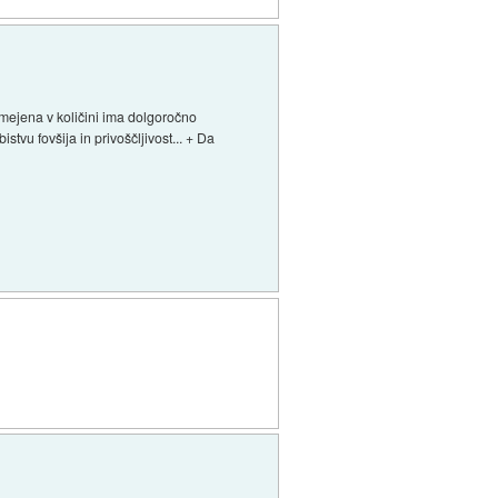
 omejena v količini ima dolgoročno
istvu fovšija in privoščljivost... + Da