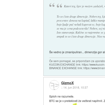
Kateri trg, kjer je možen zaslužek,
To so čisto druge dimenzije. Noben trg, kj
procentov donosa na kapital, lahko manip
bojo ljudje pač nehali kupovat oz. bojo ku
se mu je cena podeseterila? Noben, sej nit
Isto stanovanja. Kakšne so najemnine se pr
ampak to so čisto druge dimenzije. Niso n
Še vedno je zmanipuliran... dimenzije gor al
Če sem pomagal, se priporočam za uporabo
KUCOIN EXCHANGE link: https://www.kucoin.
BINANCE EXCHANGE link: https://www.bina
GizmoX
::
14. jun 2018, 10:37
Sploh ne razumete.
BTC se je v preteklosti že večkrat napihnil. 