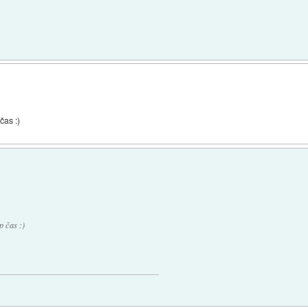
čas :)
p čas :)