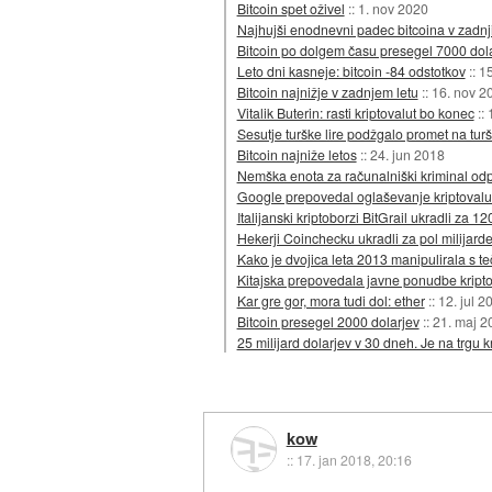
Bitcoin spet oživel
::
1. nov 2020
Najhujši enodnevni padec bitcoina v zadnj
Bitcoin po dolgem času presegel 7000 dol
Leto dni kasneje: bitcoin -84 odstotkov
::
15
Bitcoin najnižje v zadnjem letu
::
16. nov 2
Vitalik Buterin: rasti kriptovalut bo konec
::
Sesutje turške lire podžgalo promet na tur
Bitcoin najniže letos
::
24. jun 2018
Nemška enota za računalniški kriminal odpr
Google prepovedal oglaševanje kriptovalu
Italijanski kriptoborzi BitGrail ukradli za 1
Hekerji Coinchecku ukradli za pol milijarde
Kako je dvojica leta 2013 manipulirala s t
Kitajska prepovedala javne ponudbe kriptov
Kar gre gor, mora tudi dol: ether
::
12. jul 2
Bitcoin presegel 2000 dolarjev
::
21. maj 2
25 milijard dolarjev v 30 dneh. Je na trgu 
kow
::
17. jan 2018, 20:16