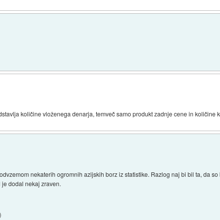
dstavlja količine vloženega denarja, temveč samo produkt zadnje cene in količine k
dvzemom nekaterih ogromnih azijskih borz iz statistike. Razlog naj bi bil ta, da so 
d je dodal nekaj zraven.
)