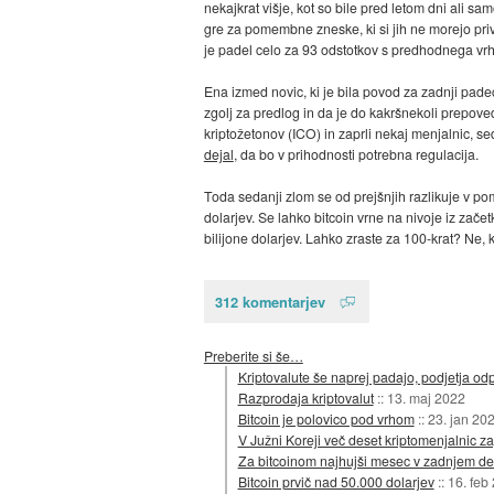
nekajkrat višje, kot so bile pred letom dni ali s
gre za pomembne zneske, ki si jih ne morejo priv
je padel celo za 93 odstotkov s predhodnega vrh
Ena izmed novic, ki je bila povod za zadnji pade
zgolj za predlog in da je do kakršnekoli prepoved
kriptožetonov (ICO) in zaprli nekaj menjalnic, se
dejal
, da bo v prihodnosti potrebna regulacija.
Toda sedanji zlom se od prejšnjih razlikuje v pom
dolarjev. Se lahko bitcoin vrne na nivoje iz zače
bilijone dolarjev. Lahko zraste za 100-krat? Ne, 
312 komentarjev
Preberite si še…
Kriptovalute še naprej padajo, podjetja od
Razprodaja kriptovalut
::
13. maj 2022
Bitcoin je polovico pod vrhom
::
23. jan 20
V Južni Koreji več deset kriptomenjalnic za
Za bitcoinom najhujši mesec v zadnjem des
Bitcoin prvič nad 50.000 dolarjev
::
16. feb