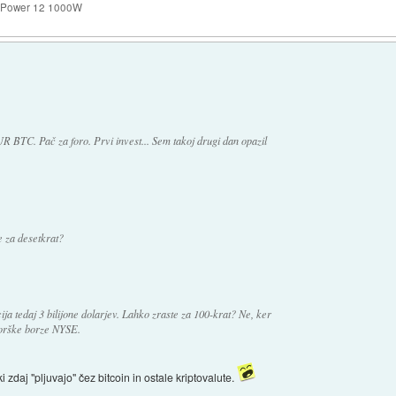
k Power 12 1000W
 BTC. Pač za foro. Prvi invest... Sem takoj drugi dan opazil
e za desetkrat?
cija tedaj 3 bilijone dolarjev. Lahko zraste za 100-krat? Ne, ker
yorške borze NYSE.
 ki zdaj "pljuvajo" čez bitcoin in ostale kriptovalute.