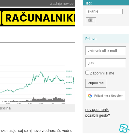
Išči:
Zadnje novice
Prijava
Zapomni si me
tcoina
nov uporabnik
pozabili geslo?
sko rastjo, saj so njihove vrednosti še vedno