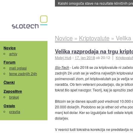
Sandisk že prodal več kot polovico SSD-jev za 
Novice
»
Kriptovalute
»
Velika
Novice
Velika razprodaja na trgu kript
arhiv
Matej Huš
::
17. jan 2018
ob 20:12
Kriptovalu
Forum
Slo-Tech
- Leto 2018 se za kriptovalute ni začel
mali oglasi
zadnjih 24 urah se je večina največjih kriptovalut
teme zadnjih 24h
poimenovali zlom, pri kriptovalutah pa je večja v
Članki
narašča. Ob tem veterani poudarjajo, da je bitco
tokrat šlo spet navzgor. Teorij, kaj je sprožilo za
Zaposlitve
brskaj
Bitcoin se je danes spustil pod vrednost 10.000
Ostalo
20.000 dolarjih. Podobno se je ether od vrha poc
pravila
manj kot dolar. Ker so izgubljale tudi ostale kript
dolarjev.
V resnici tudi tokratna korekcija ne predstavlja