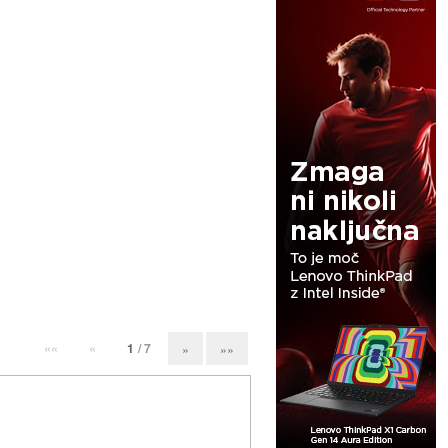
««
«
1
/ 7
»
»»