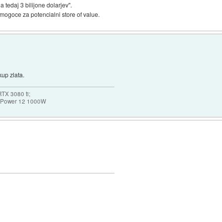
a tedaj 3 bilijone dolarjev".
mogoce za potencialni store of value.
kup zlata.
TX 3080 ti;
k Power 12 1000W
)