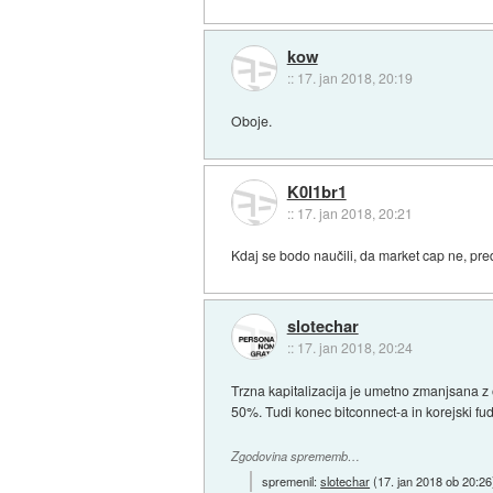
kow
::
17. jan 2018, 20:19
Oboje.
K0l1br1
::
17. jan 2018, 20:21
Kdaj se bodo naučili, da market cap ne, pre
slotechar
::
17. jan 2018, 20:24
Trzna kapitalizacija je umetno zmanjsana z o
50%. Tudi konec bitconnect-a in korejski fu
Zgodovina sprememb…
spremenil:
slotechar
(
17. jan 2018 ob 20:26