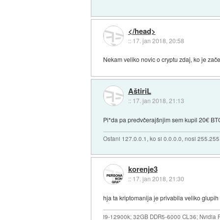
</head>
::
17. jan 2018, 20:58
Nekam veliko novic o cryptu zdaj, ko je zače
AštiriL
::
17. jan 2018, 21:13
Pi*da pa predvčerajšnjim sem kupil 20€ BTC.
Ostani 127.0.0.1, ko si 0.0.0.0, nosi 255.25
korenje3
::
17. jan 2018, 21:30
hja ta kriptomanija je privabila veliko glupih 
i9-12900k; 32GB DDR5-6000 CL36; Nvidia R