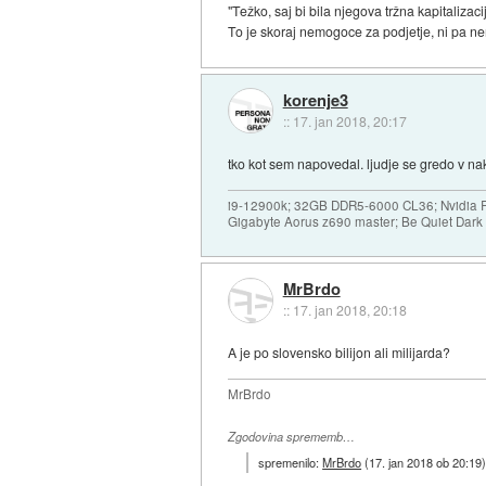
"Težko, saj bi bila njegova tržna kapitalizacij
To je skoraj nemogoce za podjetje, ni pa ne
korenje3
::
17. jan 2018, 20:17
tko kot sem napovedal. ljudje se gredo v na
i9-12900k; 32GB DDR5-6000 CL36; Nvidia R
Gigabyte Aorus z690 master; Be Quiet Dar
MrBrdo
::
17. jan 2018, 20:18
A je po slovensko bilijon ali milijarda?
MrBrdo
Zgodovina sprememb…
spremenilo:
MrBrdo
(
17. jan 2018 ob 20:19