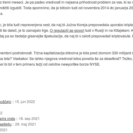
amo tremi meseci. Je pa padec vrednosti in nejasna prihodnost problem za vse, ki so v
oščiti izgubiti. Toda spomnimo, da je bitcoin tudi od novembra 2014 do januarja 201
a.
c, je bila tudi nepreverjena vest, da naj bi Južna Koreja prepovedala uporabo kript
i še daleč, je to zamajalo trge.
O regulaciji se govori
tudi v Rusiji in na Kitajskem.
daj pa so čedalje glasnejše špekulacije, da naj bi v celoti prepovedali kriptovalute.
embni podrobnosti. Tržna kapitalizacija bitcoina je bila pred zlomom 330 milijard d
tka leta? Vsekakor. Se lahko njegova vrednost letos poveča še za desetkrat? Težko, s
ker bi bil v tem primeru težji od celotne newyorške borze NYSE.
puščajo
::
15. jun 2022
22
pira vrata
::
18. sep 2021
etletju
::
29. maj 2021
 2021