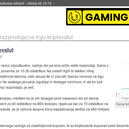
naslednji dve leti
::
včeraj ob 11:37
 razprodaja na trgu kriptovalut
ovalut
te
o ravno vzpodbudno, zadnje dni pa smo priče veliki razprodaji. Samo v
 pocenila za 10-30 odstotkov. Na ostalih trgih bi takšen nihaj
olatilnost stalnica, zato obupa še ni zaznati, čeprav nervoza na trgu
in še vsakega januarja izgubljal in dosegel minimum, in da bo tudi
dnjo razprodajo, je več.
 dolarjev, medtem ko je vrh dosegel pred mesecem dni pri skoraj
enil za 40 odstotkov na 850 dolarjev, ripple pa kar za 70 odstotkov na
Cena bi
ovalute, se je njihova skupna tržna kapitalizacija skrčila na 450 milijard
 nobenega razloga za zaskrbljenost kupcem, ki so kriptovalute kupovali pred decembr