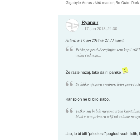
Gigabyte Aorus z690 master; Be Quiet Dar
Ryanair
::
17. jan 2018, 21:30
AštiriL
je
17. jan 2018 ob 21:13
izjavil
:
Pi*da pa predvčerajšnjim sem kupil 20EUR
nekaj čudnega...
Že raste nazaj, tako da ni panike
Se lahko njegova vrednost letos poveča š
Kar sploh ne bi bilo slabo.
Težko, saj bi bila njegova tržna kapitaliza
bi bil v tem primeru težji od celotne new
Jao, to bi bili "priceless" pogledi vseh tistih,