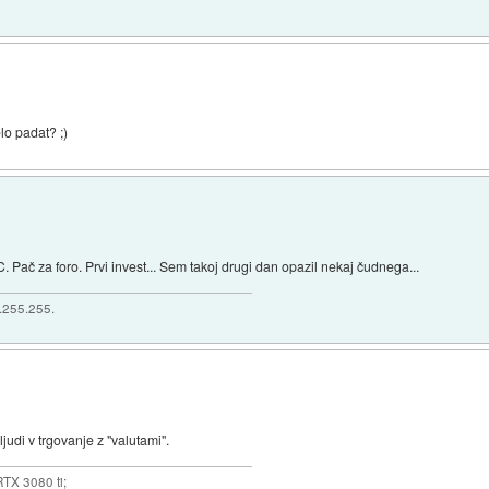
lo padat? ;)
 Pač za foro. Prvi invest... Sem takoj drugi dan opazil nekaj čudnega...
5.255.255.
ljudi v trgovanje z "valutami".
TX 3080 ti;