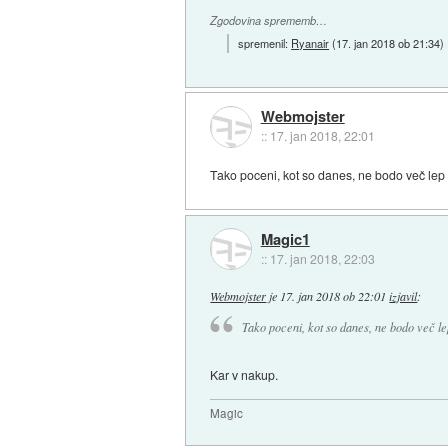
Zgodovina sprememb…
spremenil:
Ryanair
(
17. jan 2018 ob 21:34
)
Webmojster
::
17. jan 2018, 22:01
Tako poceni, kot so danes, ne bodo več lep 
Magic1
::
17. jan 2018, 22:03
Webmojster
je
17. jan 2018 ob 22:01
izjavil
:
Tako poceni, kot so danes, ne bodo več le
Kar v nakup.
Magic