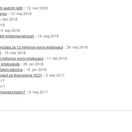
ih sedmih letih
::
12. mar 2020
arjev
::
12. maj 2019
. dec 2018
018
10. sep 2018
ških kriptomenjalnicah
::
16. avg 2018
odala za 12 milijonov evrov kriptovalut
::
28. maj 2018
t
::
15. mar 2018
20 milijonov evrov kriptovalut
::
11. feb 2018
 kriptovalute
::
26. jan 2018
ečajem bitcoina
::
15. jan 2018
alut za financiranje (ICO)
::
5. sep 2017
017
017
kripovalut balon?
::
9. maj 2017