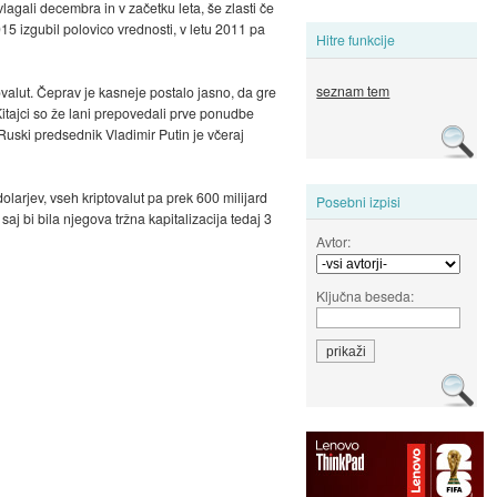
lagali decembra in v začetku leta, še zlasti če
5 izgubil polovico vrednosti, v letu 2011 pa
Hitre funkcije
seznam tem
ovalut. Čeprav je kasneje postalo jasno, da gre
 Kitajci so že lani prepovedali prve ponudbe
 Ruski predsednik Vladimir Putin je včeraj
olarjev, vseh kriptovalut pa prek 600 milijard
Posebni izpisi
aj bi bila njegova tržna kapitalizacija tedaj 3
Avtor:
Ključna beseda: