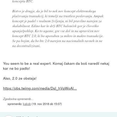
koncepta BTC.
Bistvo je drugje, da je bil to nek nov koncept elektronskega
plačevanja transakcij, ki temelji na trustless poslovanju. Ampak
koncept je padel v realnem življenju, ni bil pravilno narejen za
skalabilnost. Edino kar še drži BTC balonček gor je človeško
upanje/pohlep. Ko to ugasne, gre vse dol in na upravičen nov
koncept BTC 2.0, ki bo uporaben za mikro in makro transakcije.
Se pa bojim, da bo btc 2.0 narejen na nacionalnih ravneh in ne
na decentralizirani.
You seem to be a real expert. Komaj čakam da boš naredil nekaj
kar ne bo padlo!
Also, 2.0 ze obstaja!
https://pbs.twimg.com/media/DsI_hVqWoAI...
Zgodovina sprememb…
spremenilo:
kakob
(
19. nov 2018 ob 15:07
)