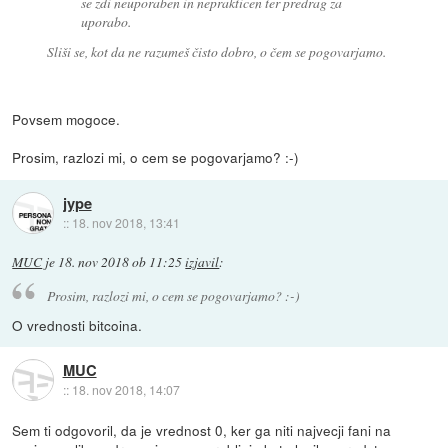
se zdi neuporaben in neprakticen ter predrag za
uporabo.
Sliši se, kot da ne razumeš čisto dobro, o čem se pogovarjamo.
Povsem mogoce.
Prosim, razlozi mi, o cem se pogovarjamo? :-)
jype
::
18. nov 2018, 13:41
MUC
je
18. nov 2018 ob 11:25
izjavil
:
Prosim, razlozi mi, o cem se pogovarjamo? :-)
O vrednosti bitcoina.
MUC
::
18. nov 2018, 14:07
Sem ti odgovoril, da je vrednost 0, ker ga niti najvecji fani na