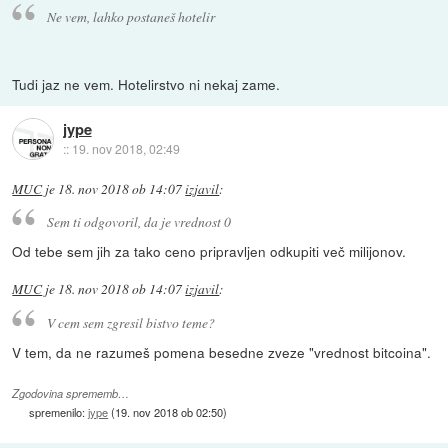
Ne vem, lahko postaneš hotelir
Tudi jaz ne vem. Hotelirstvo ni nekaj zame.
jype
::
19. nov 2018, 02:49
MUC
je
18. nov 2018 ob 14:07
izjavil
:
Sem ti odgovoril, da je vrednost 0
Od tebe sem jih za tako ceno pripravljen odkupiti več milijonov.
MUC
je
18. nov 2018 ob 14:07
izjavil
:
V cem sem zgresil bistvo teme?
V tem, da ne razumeš pomena besedne zveze "vrednost bitcoina".
Zgodovina sprememb…
spremenilo:
jype
(
19. nov 2018 ob 02:50
)