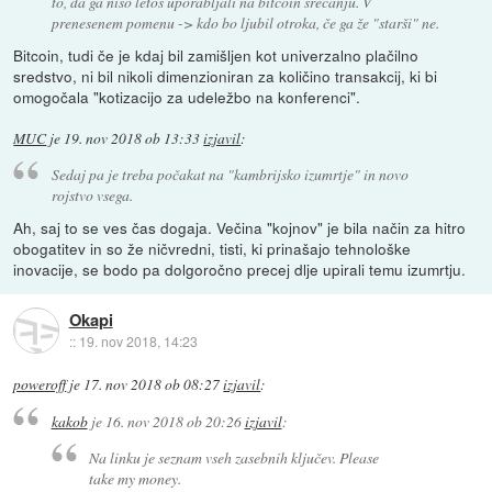
to, da ga niso letos uporabljali na bitcoin srečanju. V
prenesenem pomenu -> kdo bo ljubil otroka, če ga že "starši" ne.
Bitcoin, tudi če je kdaj bil zamišljen kot univerzalno plačilno
sredstvo, ni bil nikoli dimenzioniran za količino transakcij, ki bi
omogočala "kotizacijo za udeležbo na konferenci".
MUC
je
19. nov 2018 ob 13:33
izjavil
:
Sedaj pa je treba počakat na "kambrijsko izumrtje" in novo
rojstvo vsega.
Ah, saj to se ves čas dogaja. Večina "kojnov" je bila način za hitro
obogatitev in so že ničvredni, tisti, ki prinašajo tehnološke
inovacije, se bodo pa dolgoročno precej dlje upirali temu izumrtju.
Okapi
::
19. nov 2018, 14:23
poweroff
je
17. nov 2018 ob 08:27
izjavil
:
kakob
je
16. nov 2018 ob 20:26
izjavil
:
Na linku je seznam vseh zasebnih ključev. Please
take my money.