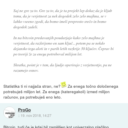
Saj ne gre za to. Gre za to, da je ta projekt lep dokaz da je kljub
temu, da je verjetnost za nek dogodek zelo zelo majhna, se v
lahko vseeno zgodi, da bomo imeli preprosto srečo in bomo
dogodek zadeli.
In na bitcoin predavanjih poudarjajo kako zelo majhna je
verjetnost, da razkrijemo en sam ključ... potem pa se nekdo
dejansko tega aloti in v parih letih razkrije 30 ključev. Čeprav bi
po teoriji že za enega potreboval milijon let.
Skratka, point je v tem, da ljudje operirajo z verjetnostjo, pa ne
razumejo osnov.
Statistika ti ni najjača stran, ne?
Za enega točno določenega
potrebuješ milijon let. Za enega (kateregakoli) izmed milijon
računov, pa potrebuješ eno leto.
ProGo
::
19. nov 2018, 14:27
Bitcoin, tudi če je kdaj bil zamišljen kot univerzalno plačilno