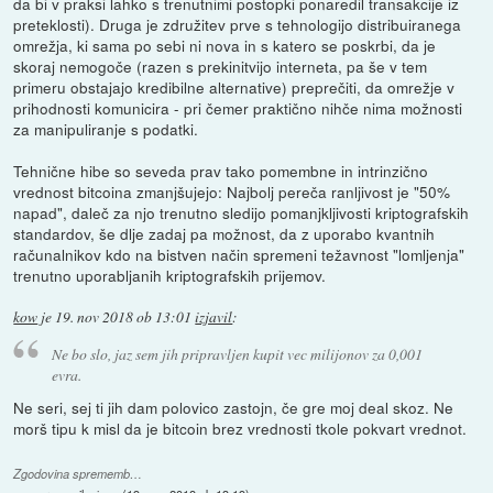
da bi v praksi lahko s trenutnimi postopki ponaredil transakcije iz
preteklosti). Druga je združitev prve s tehnologijo distribuiranega
omrežja, ki sama po sebi ni nova in s katero se poskrbi, da je
skoraj nemogoče (razen s prekinitvijo interneta, pa še v tem
primeru obstajajo kredibilne alternative) preprečiti, da omrežje v
prihodnosti komunicira - pri čemer praktično nihče nima možnosti
za manipuliranje s podatki.
Tehnične hibe so seveda prav tako pomembne in intrinzično
vrednost bitcoina zmanjšujejo: Najbolj pereča ranljivost je "50%
napad", daleč za njo trenutno sledijo pomanjkljivosti kriptografskih
standardov, še dlje zadaj pa možnost, da z uporabo kvantnih
računalnikov kdo na bistven način spremeni težavnost "lomljenja"
trenutno uporabljanih kriptografskih prijemov.
kow
je
19. nov 2018 ob 13:01
izjavil
:
Ne bo slo, jaz sem jih pripravljen kupit vec milijonov za 0,001
evra.
Ne seri, sej ti jih dam polovico zastojn, če gre moj deal skoz. Ne
morš tipu k misl da je bitcoin brez vrednosti tkole pokvart vrednot.
Zgodovina sprememb…