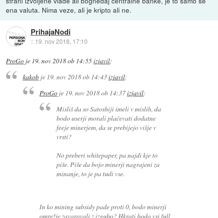
strani izvoljene vlade ali bognedaj centralne banke, je to samo še
ena valuta. Nima veze, ali je kripto ali ne.
PrihajaNodi
::
19. nov 2018, 17:10
ProGo
je
19. nov 2018 ob 14:55
izjavil
:
kakob
je
19. nov 2018 ob 14:43
izjavil
:
ProGo
je
19. nov 2018 ob 14:37
izjavil
:
Misliš da so Satoshiji imeli v mislih, da
bodo userji morali plačevati dodatne
feeje minerjem, da se prebijejo višje v
vrsti?
No preberi whitepaper, pa najdi kje to
piše. Piše da bojo minerji nagrajeni za
minanje, to je pa tudi vse.
In ko mining subsidy pade proti 0, bodo minerji
omrežje zavarovali z izgubo? Hkrati bodo vsi full