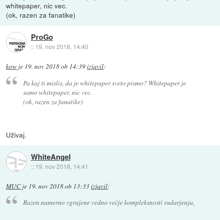
whitepaper, nic vec.
(ok, razen za fanatike)
ProGo
::
19. nov 2018, 14:40
kow
je
19. nov 2018 ob 14:39
izjavil
:
Pa kaj ti mislis, da je whitepaper sveto pismo? Whitepaper je
samo whitepaper, nic vec.
(ok, razen za fanatike)
Uživaj.
WhiteAngel
::
19. nov 2018, 14:41
MUC
je
19. nov 2018 ob 13:33
izjavil
:
Razen namerno vgrajene vedno večje kompleksnosti rudarjenja,