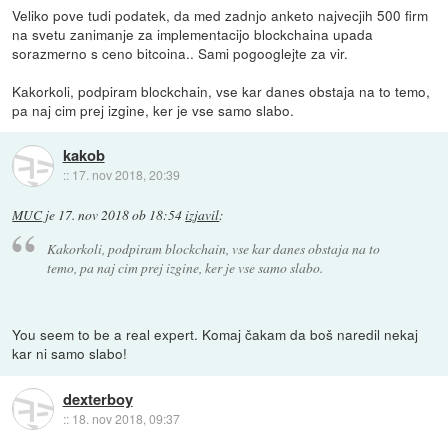
Veliko pove tudi podatek, da med zadnjo anketo najvecjih 500 firm
na svetu zanimanje za implementacijo blockchaina upada
sorazmerno s ceno bitcoina.. Sami pogooglejte za vir.
Kakorkoli, podpiram blockchain, vse kar danes obstaja na to temo,
pa naj cim prej izgine, ker je vse samo slabo.
kakob
::
17. nov 2018, 20:39
MUC
je
17. nov 2018 ob 18:54
izjavil
:
Kakorkoli, podpiram blockchain, vse kar danes obstaja na to
temo, pa naj cim prej izgine, ker je vse samo slabo.
You seem to be a real expert. Komaj čakam da boš naredil nekaj
kar ni samo slabo!
dexterboy
::
18. nov 2018, 09:37