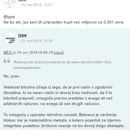
::
19. nov 2018, 13:01
@jype
Ne bo slo, jaz sem jih pripravljen kupit vec milijonov za 0,001 evra.
jype
::
19. nov 2018, 13:18
MUC
je
19. nov 2018 ob 08:18
izjavil
:
Potem pa mi razloži prosim in ne da samo navržeš trditev brez
protiargumentov.
No, prav.
Vrednost bitcoina izhaja iz tega, da je prvi način v zgodovini
človeštva, ki na varen način in skoraj brez možnosti, da ti to
kdorkoli prepreči, omogoča prenos sredstev z enega ali več
arbitrarnih računov, na enega ali več drugih računov.
To omogoča z uporabo tehnične novosti: Bistvena je veriženje
blokov, kar je matematična metoda, s katero poskrbiš za izjemno
integriteto podatkov (bržkone vesolje ne bo dovolj dolgo obstajalo,