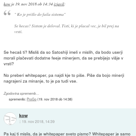
kow
je
19. nov 2018 ob 14:34
izjavil
:
" Ko je prišlo do faila sistema"
Se hecas? Sistem je deloval. Tisti, ki je placal vec, je bil prej na
vrsti.
Se hecaš ti? Misliš da so Satoshiji imeli v mislih, da bodo userji
morali plačevati dodatne feeje minerjem, da se prebijejo višje v
vrsti?
No preberi whitepaper, pa najdi kje to piše. Piše da bojo minerji
nagrajeni za minanje, to je pa tudi vse.
Zgodovina sprememb…
spremenilo:
ProGo
(
19. nov 2018 ob 14:38
)
kow
::
19. nov 2018, 14:39
Pa kaj ti mislis, da je whitepaper sveto pismo? Whitepaper je samo