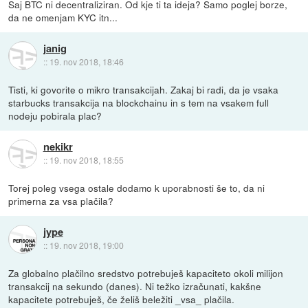
Saj BTC ni decentraliziran. Od kje ti ta ideja? Samo poglej borze,
da ne omenjam KYC itn...
janig
::
19. nov 2018, 18:46
Tisti, ki govorite o mikro transakcijah. Zakaj bi radi, da je vsaka
starbucks transakcija na blockchainu in s tem na vsakem full
nodeju pobirala plac?
nekikr
::
19. nov 2018, 18:55
Torej poleg vsega ostale dodamo k uporabnosti še to, da ni
primerna za vsa plačila?
jype
::
19. nov 2018, 19:00
Za globalno plačilno sredstvo potrebuješ kapaciteto okoli milijon
transakcij na sekundo (danes). Ni težko izračunati, kakšne
kapacitete potrebuješ, če želiš beležiti _vsa_ plačila.