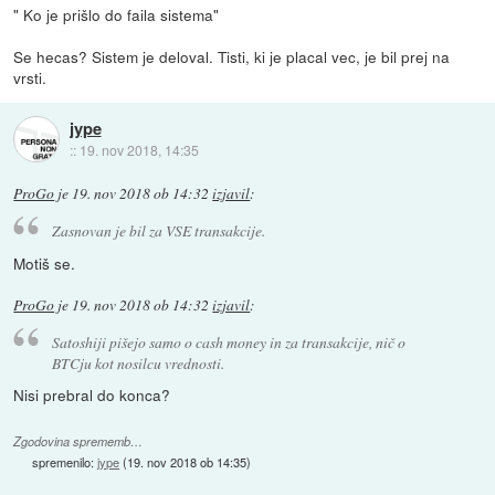
" Ko je prišlo do faila sistema"
Se hecas? Sistem je deloval. Tisti, ki je placal vec, je bil prej na
vrsti.
jype
::
19. nov 2018, 14:35
ProGo
je
19. nov 2018 ob 14:32
izjavil
:
Zasnovan je bil za VSE transakcije.
Motiš se.
ProGo
je
19. nov 2018 ob 14:32
izjavil
:
Satoshiji pišejo samo o cash money in za transakcije, nič o
BTCju kot nosilcu vrednosti.
Nisi prebral do konca?
Zgodovina sprememb…
spremenilo:
jype
(
19. nov 2018 ob 14:35
)