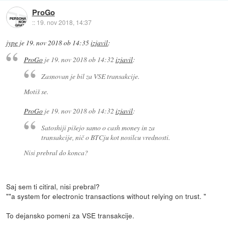
ProGo
::
19. nov 2018, 14:37
jype
je
19. nov 2018 ob 14:35
izjavil
:
ProGo
je
19. nov 2018 ob 14:32
izjavil
:
Zasnovan je bil za VSE transakcije.
Motiš se.
ProGo
je
19. nov 2018 ob 14:32
izjavil
:
Satoshiji pišejo samo o cash money in za
transakcije, nič o BTCju kot nosilcu vrednosti.
Nisi prebral do konca?
Saj sem ti citiral, nisi prebral?
""a system for electronic transactions without relying on trust. "
To dejansko pomeni za VSE transakcije.