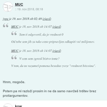
MUC
::
19. nov 2018, 08:18
jype
je
19. nov 2018 ob 02:49
izjavil
:
MUC
je
18. nov 2018 ob 14:07
izjavil
:
Sem ti odgovoril, da je vrednost 0
Od tebe sem jih za tako ceno pripravljen odkupiti več milijonov.
MUC
je
18. nov 2018 ob 14:07
izjavil
:
V cem sem zgresil bistvo teme?
V tem, da ne razumeš pomena besedne zveze "vrednost bitcoina".
Hmm, mogoče.
Potem pa mi razloži prosim in ne da samo navržeš trditev brez
protiargumentov.
kow