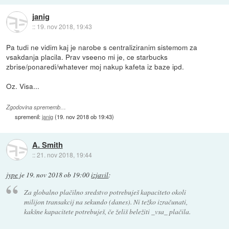
janig
::
19. nov 2018, 19:43
Pa tudi ne vidim kaj je narobe s centraliziranim sistemom za
vsakdanja placila. Prav vseeno mi je, ce starbucks
zbrise/ponaredi/whatever moj nakup kafeta iz baze ipd.
Oz. Visa...
Zgodovina sprememb…
spremenil:
janig
(
19. nov 2018 ob 19:43
)
A. Smith
::
21. nov 2018, 19:44
jype
je
19. nov 2018 ob 19:00
izjavil
:
Za globalno plačilno sredstvo potrebuješ kapaciteto okoli
milijon transakcij na sekundo (danes). Ni težko izračunati,
kakšne kapacitete potrebuješ, če želiš beležiti _vsa_ plačila.