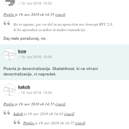
::
19. nov 2018, 15:00
ProGo
je
19. nov 2018 ob 14:55
izjavil
:
Ko to ugasne, gre vse dol in na upravičen nov koncept BTC 2.0,
ki bo uporaben za mikro in makro transakcije.
Daj malo poračunaj, no.
kow
::
19. nov 2018, 15:04
Poanta je decentralizacija. Skalabilnost, ki ne ohrani
decentralizacije, ni napredek.
kakob
::
19. nov 2018, 15:06
ProGo
je
19. nov 2018 ob 14:55
izjavil
:
kakob
je
19. nov 2018 ob 14:43
izjavil
:
ProGo
je
19. nov 2018 ob 14:37
izjavil
: