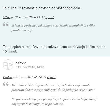
To ni res. Tezavnost je odvisna od vlozenega dela.
MUC
je
19. nov 2018 ob 13:33
izjavil
:
ki ima za posledico zakasnitve potrjevanja transakcij in velike
porabe energije
To pa sploh ni res. Ravno pricakovan cas potrjevanja je fiksiran na
10 minut.
kakob
::
19. nov 2018, 14:43
ProGo
je
19. nov 2018 ob 14:37
izjavil
:
Misliš da so Satoshiji imeli v mislih, da bodo userji morali
plačevati dodatne feeje minerjem, da se prebijejo višje v vrsti?
No preberi whitepaper, pa najdi kje to piše. Piše da bojo minerji
nagrajeni za minanje, to je pa tudi vse.