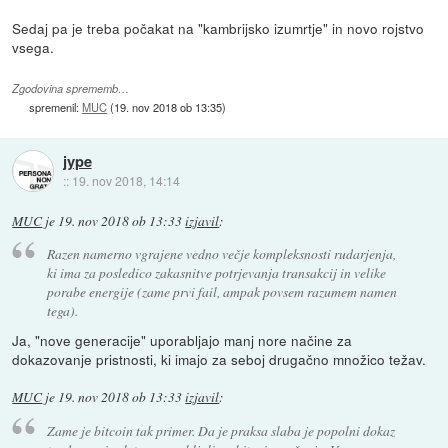
Sedaj pa je treba počakat na "kambrijsko izumrtje" in novo rojstvo
vsega.
Zgodovina sprememb…
spremenil:
MUC
(
19. nov 2018 ob 13:35
)
jype
::
19. nov 2018, 14:14
MUC
je
19. nov 2018 ob 13:33
izjavil
:
Razen namerno vgrajene vedno večje kompleksnosti rudarjenja,
ki ima za posledico zakasnitve potrjevanja transakcij in velike
porabe energije (zame prvi fail, ampak povsem razumem namen
tega).
Ja, "nove generacije" uporabljajo manj nore načine za
dokazovanje pristnosti, ki imajo za seboj drugačno množico težav.
MUC
je
19. nov 2018 ob 13:33
izjavil
:
Zame je bitcoin tak primer. Da je praksa slaba je popolni dokaz