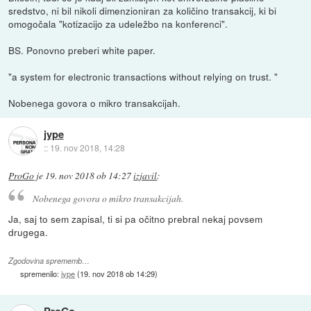
sredstvo, ni bil nikoli dimenzioniran za količino transakcij, ki bi
omogočala "kotizacijo za udeležbo na konferenci".
BS. Ponovno preberi white paper.
"a system for electronic transactions without relying on trust. "
Nobenega govora o mikro transakcijah.
jype
::
19. nov 2018, 14:28
ProGo
je
19. nov 2018 ob 14:27
izjavil
:
Nobenega govora o mikro transakcijah.
Ja, saj to sem zapisal, ti si pa očitno prebral nekaj povsem
drugega.
Zgodovina sprememb…
spremenilo:
jype
(
19. nov 2018 ob 14:29
)