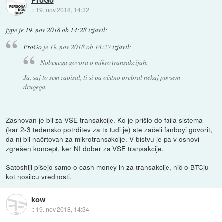
ProGo
::
19. nov 2018, 14:32
jype
je
19. nov 2018 ob 14:28
izjavil
:
ProGo
je
19. nov 2018 ob 14:27
izjavil
:
Nobenega govora o mikro transakcijah.
Ja, saj to sem zapisal, ti si pa očitno prebral nekaj povsem
drugega.
Zasnovan je bil za VSE transakcije. Ko je prišlo do faila sistema
(kar 2-3 tedensko potrditev za tx tudi je) ste začeli fanboyi govorit,
da ni bil načrtovan za mikrotransakcije. V bistvu je pa v osnovi
zgrešen koncept, ker NI dober za VSE transakcije.
Satoshiji pišejo samo o cash money in za transakcije, nič o BTCju
kot nosilcu vrednosti.
kow
::
19. nov 2018, 14:34