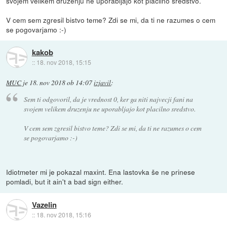
svojem velikem druzenju ne uporabljajo kot placilno sredstvo.
V cem sem zgresil bistvo teme? Zdi se mi, da ti ne razumes o cem
se pogovarjamo :-)
kakob
::
18. nov 2018, 15:15
MUC
je
18. nov 2018 ob 14:07
izjavil
:
Sem ti odgovoril, da je vrednost 0, ker ga niti najvecji fani na
svojem velikem druzenju ne uporabljajo kot placilno sredstvo.
V cem sem zgresil bistvo teme? Zdi se mi, da ti ne razumes o cem
se pogovarjamo :-)
Idiotmeter mi je pokazal maxint. Ena lastovka še ne prinese
pomladi, but it ain't a bad sign either.
Vazelin
::
18. nov 2018, 15:16