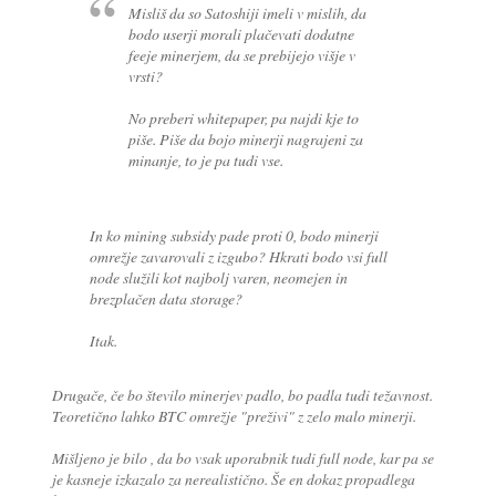
Misliš da so Satoshiji imeli v mislih, da
bodo userji morali plačevati dodatne
feeje minerjem, da se prebijejo višje v
vrsti?
No preberi whitepaper, pa najdi kje to
piše. Piše da bojo minerji nagrajeni za
minanje, to je pa tudi vse.
In ko mining subsidy pade proti 0, bodo minerji
omrežje zavarovali z izgubo? Hkrati bodo vsi full
node služili kot najbolj varen, neomejen in
brezplačen data storage?
Itak.
Drugače, če bo število minerjev padlo, bo padla tudi težavnost.
Teoretično lahko BTC omrežje "preživi" z zelo malo minerji.
Mišljeno je bilo , da bo vsak uporabnik tudi full node, kar pa se
je kasneje izkazalo za nerealistično. Še en dokaz propadlega