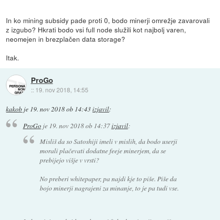
In ko mining subsidy pade proti 0, bodo minerji omrežje zavarovali
z izgubo? Hkrati bodo vsi full node služili kot najbolj varen,
neomejen in brezplačen data storage?
Itak.
ProGo
::
19. nov 2018, 14:55
kakob
je
19. nov 2018 ob 14:43
izjavil
:
ProGo
je
19. nov 2018 ob 14:37
izjavil
:
Misliš da so Satoshiji imeli v mislih, da bodo userji
morali plačevati dodatne feeje minerjem, da se
prebijejo višje v vrsti?
No preberi whitepaper, pa najdi kje to piše. Piše da
bojo minerji nagrajeni za minanje, to je pa tudi vse.