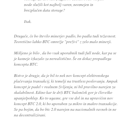
node služili kot najbolj varen, neomejen in
brezplačen data storage?
Itak.
Drugače, če bo število minerjev padlo, bo padla tudi težavnost.
Teoretično lahko BTC omrežje "preživi" z zelo malo minerji.
Mišljeno je bilo , da bo vsak uporabnik tudi full node, kar pa se
je kasneje izkazalo za nerealistično. Še en dokaz propadlega
koncepta BTC.
Bistvo je drugje, da je bil to nek nov koncept elektronskega
plačevanja transakcij, ki temelji na trustless poslovanju. Ampak
koncept je padel v realnem življenju, ni bil pravilno narejen za
skalabilnost. Edino kar še drži BTC balonček gor je človeško
upanje/pohlep. Ko to ugasne, gre vse dol in na upravičen nov
koncept BTC 2.0, ki bo uporaben za mikro in makro transakcije.
Se pa bojim, da bo btc 2.0 narejen na nacionalnih ravneh in ne
na decentralizirani.