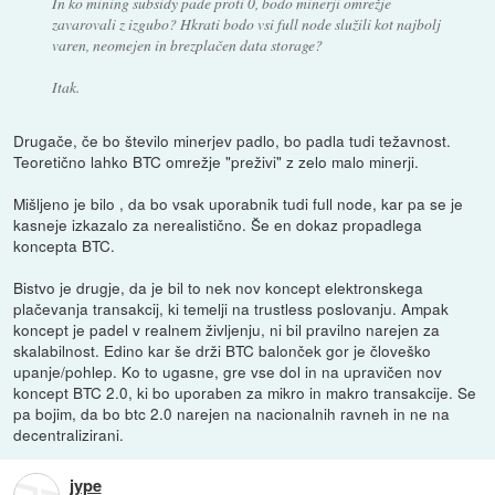
In ko mining subsidy pade proti 0, bodo minerji omrežje
zavarovali z izgubo? Hkrati bodo vsi full node služili kot najbolj
varen, neomejen in brezplačen data storage?
Itak.
Drugače, če bo število minerjev padlo, bo padla tudi težavnost.
Teoretično lahko BTC omrežje "preživi" z zelo malo minerji.
Mišljeno je bilo , da bo vsak uporabnik tudi full node, kar pa se je
kasneje izkazalo za nerealistično. Še en dokaz propadlega
koncepta BTC.
Bistvo je drugje, da je bil to nek nov koncept elektronskega
plačevanja transakcij, ki temelji na trustless poslovanju. Ampak
koncept je padel v realnem življenju, ni bil pravilno narejen za
skalabilnost. Edino kar še drži BTC balonček gor je človeško
upanje/pohlep. Ko to ugasne, gre vse dol in na upravičen nov
koncept BTC 2.0, ki bo uporaben za mikro in makro transakcije. Se
pa bojim, da bo btc 2.0 narejen na nacionalnih ravneh in ne na
decentralizirani.
jype