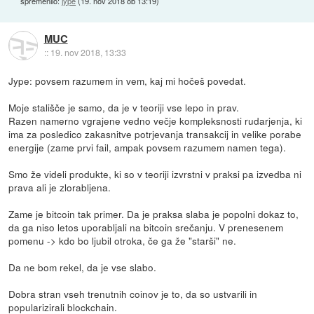
spremenilo:
jype
(
19. nov 2018 ob 13:19
)
MUC
::
19. nov 2018, 13:33
Jype: povsem razumem in vem, kaj mi hočeš povedat.
Moje stališče je samo, da je v teoriji vse lepo in prav.
Razen namerno vgrajene vedno večje kompleksnosti rudarjenja, ki
ima za posledico zakasnitve potrjevanja transakcij in velike porabe
energije (zame prvi fail, ampak povsem razumem namen tega).
Smo že videli produkte, ki so v teoriji izvrstni v praksi pa izvedba ni
prava ali je zlorabljena.
Zame je bitcoin tak primer. Da je praksa slaba je popolni dokaz to,
da ga niso letos uporabljali na bitcoin srečanju. V prenesenem
pomenu -> kdo bo ljubil otroka, če ga že "starši" ne.
Da ne bom rekel, da je vse slabo.
Dobra stran vseh trenutnih coinov je to, da so ustvarili in
popularizirali blockchain.