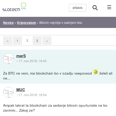
☰
Novice
»
Kriptovalute
»
Bitcoin najnižje v zadnjem letu
2
«
1
3
»
marS
::
17. nov 2018, 18:45
Za BTC ne vem, ma blockchain bo v ozadju vsepovsod
želeli ali
ne...
MUC
::
17. nov 2018, 18:54
Ampak takrat ta blockchain za sedanje bitcoin opurtuniste ne bo
zanimiv... Zakaj ze?