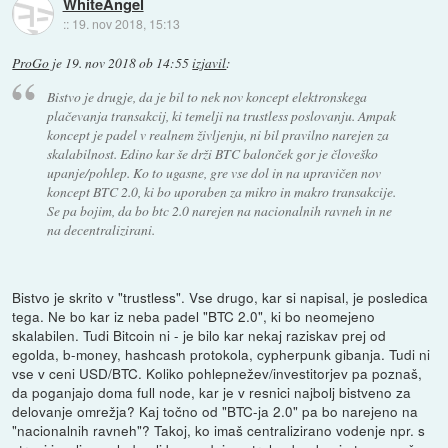
WhiteAngel
::
19. nov 2018, 15:13
ProGo
je
19. nov 2018 ob 14:55
izjavil
:
Bistvo je drugje, da je bil to nek nov koncept elektronskega
plačevanja transakcij, ki temelji na trustless poslovanju. Ampak
koncept je padel v realnem življenju, ni bil pravilno narejen za
skalabilnost. Edino kar še drži BTC balonček gor je človeško
upanje/pohlep. Ko to ugasne, gre vse dol in na upravičen nov
koncept BTC 2.0, ki bo uporaben za mikro in makro transakcije.
Se pa bojim, da bo btc 2.0 narejen na nacionalnih ravneh in ne
na decentralizirani.
Bistvo je skrito v "trustless". Vse drugo, kar si napisal, je posledica
tega. Ne bo kar iz neba padel "BTC 2.0", ki bo neomejeno
skalabilen. Tudi Bitcoin ni - je bilo kar nekaj raziskav prej od
egolda, b-money, hashcash protokola, cypherpunk gibanja. Tudi ni
vse v ceni USD/BTC. Koliko pohlepnežev/investitorjev pa poznaš,
da poganjajo doma full node, kar je v resnici najbolj bistveno za
delovanje omrežja? Kaj točno od "BTC-ja 2.0" pa bo narejeno na
"nacionalnih ravneh"? Takoj, ko imaš centralizirano vodenje npr. s