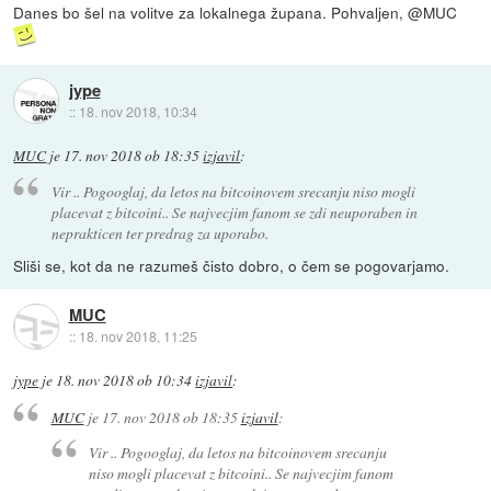
Danes bo šel na volitve za lokalnega župana. Pohvaljen, @MUC
jype
::
18. nov 2018, 10:34
MUC
je
17. nov 2018 ob 18:35
izjavil
:
Vir .. Pogooglaj, da letos na bitcoinovem srecanju niso mogli
placevat z bitcoini.. Se najvecjim fanom se zdi neuporaben in
neprakticen ter predrag za uporabo.
Sliši se, kot da ne razumeš čisto dobro, o čem se pogovarjamo.
MUC
::
18. nov 2018, 11:25
jype
je
18. nov 2018 ob 10:34
izjavil
:
MUC
je
17. nov 2018 ob 18:35
izjavil
:
Vir .. Pogooglaj, da letos na bitcoinovem srecanju
niso mogli placevat z bitcoini.. Se najvecjim fanom