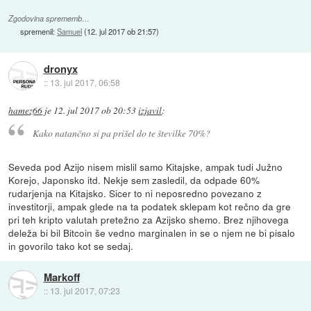
Zgodovina sprememb…
spremenil:
Samuel
(
12. jul 2017 ob 21:57
)
dronyx
::
13. jul 2017, 06:58
hamez66
je
12. jul 2017 ob 20:53
izjavil
:
Kako natančno si pa prišel do te številke 70%?
Seveda pod Azijo nisem mislil samo Kitajske, ampak tudi Južno
Korejo, Japonsko itd. Nekje sem zasledil, da odpade 60%
rudarjenja na Kitajsko. Sicer to ni neposredno povezano z
investitorji, ampak glede na ta podatek sklepam kot rečno da gre
pri teh kripto valutah pretežno za Azijsko shemo. Brez njihovega
deleža bi bil Bitcoin še vedno marginalen in se o njem ne bi pisalo
in govorilo tako kot se sedaj.
Markoff
::
13. jul 2017, 07:23