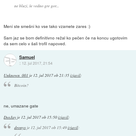
ne bluzi, še vedno gre gor...
Meni ste smešni ko vse tako vzamete zares :)
Sam jaz se bom definitivno režal ko pečen če na koncu ugotovim
da sem celo v šali trofil napoved.
Samuel
::
12. jul 2017, 21:54
Unknown_001
je
12. jul 2017 ob 21:35
izjavil
:
Bitcoin?
ne, umazane gate
DeeJay
je
12. jul 2017 ob 15:50
izjavil
:
dronyx
je
12. jul 2017 ob 15:49
izjavil
: