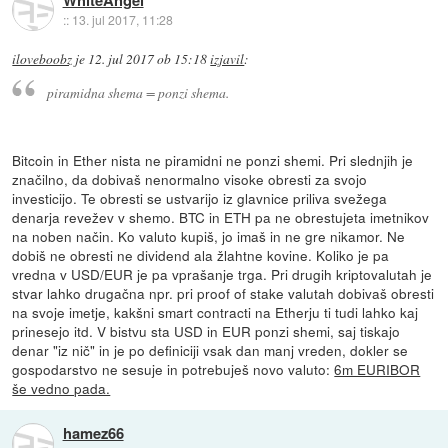
::
13. jul 2017, 11:28
iloveboobz
je
12. jul 2017 ob 15:18
izjavil
:
piramidna shema = ponzi shema.
Bitcoin in Ether nista ne piramidni ne ponzi shemi. Pri slednjih je
značilno, da dobivaš nenormalno visoke obresti za svojo
investicijo. Te obresti se ustvarijo iz glavnice priliva svežega
denarja revežev v shemo. BTC in ETH pa ne obrestujeta imetnikov
na noben način. Ko valuto kupiš, jo imaš in ne gre nikamor. Ne
dobiš ne obresti ne dividend ala žlahtne kovine. Koliko je pa
vredna v USD/EUR je pa vprašanje trga. Pri drugih kriptovalutah je
stvar lahko drugačna npr. pri proof of stake valutah dobivaš obresti
na svoje imetje, kakšni smart contracti na Etherju ti tudi lahko kaj
prinesejo itd. V bistvu sta USD in EUR ponzi shemi, saj tiskajo
denar "iz nič" in je po definiciji vsak dan manj vreden, dokler se
gospodarstvo ne sesuje in potrebuješ novo valuto:
6m EURIBOR
še vedno pada.
hamez66