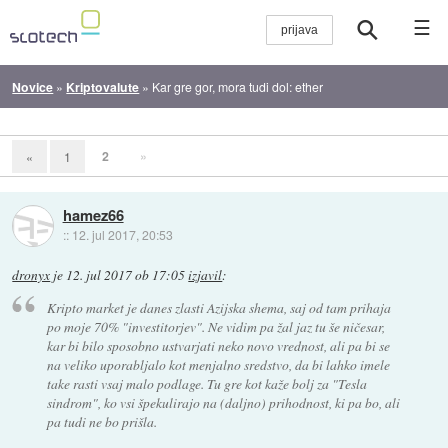
☰
Novice
»
Kriptovalute
»
Kar gre gor, mora tudi dol: ether
2
»
«
1
hamez66
::
12. jul 2017, 20:53
dronyx
je
12. jul 2017 ob 17:05
izjavil
:
Kripto market je danes zlasti Azijska shema, saj od tam prihaja
po moje 70% "investitorjev". Ne vidim pa žal jaz tu še ničesar,
kar bi bilo sposobno ustvarjati neko novo vrednost, ali pa bi se
na veliko uporabljalo kot menjalno sredstvo, da bi lahko imele
take rasti vsaj malo podlage. Tu gre kot kaže bolj za "Tesla
sindrom", ko vsi špekulirajo na (daljno) prihodnost, ki pa bo, ali
pa tudi ne bo prišla.