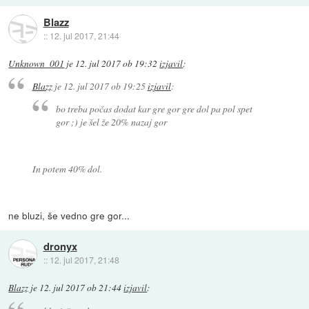
Blazz
::
12. jul 2017, 21:44
Unknown_001
je
12. jul 2017 ob 19:32
izjavil
:
Blazz
je
12. jul 2017 ob 19:25
izjavil
:
bo treba počas dodat kar gre gor gre dol pa pol spet
gor ;) je šel že 20% nazaj gor
In potem 40% dol.
ne bluzi, še vedno gre gor...
dronyx
::
12. jul 2017, 21:48
Blazz
je
12. jul 2017 ob 21:44
izjavil
: