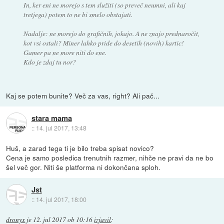
In, ker eni ne morejo s tem služiti (so preveč neumni, ali kaj
tretjega) potem to ne bi smelo obstajati.
Nadalje: ne morejo do grafičnih, jokajo. A ne znajo prednaročit,
kot vsi ostali? Miner lahko pride do desetih (novih) kartic!
Gamer pa ne more niti do ene.
Kdo je zdaj tu nor?
Kaj se potem bunite? Več za vas, right? Ali pač...
stara mama
::
14. jul 2017, 13:48
Huš, a zarad tega ti je bilo treba spisat novico?
Cena je samo posledica trenutnih razmer, nihče ne pravi da ne bo
šel več gor. Niti še platforma ni dokončana sploh.
Jst
::
14. jul 2017, 18:00
dronyx
je
12. jul 2017 ob 10:16
izjavil
: