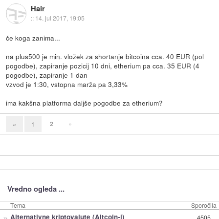
Hair
::
14. jul 2017, 19:05
če koga zanima...
na plus500 je min. vložek za shortanje bitcoina cca. 40 EUR (pol
pogodbe), zapiranje pozicij 10 dni, etherium pa cca. 35 EUR (4
pogodbe), zapiranje 1 dan
vzvod je 1:30, vstopna marža pa 3,33%
ima kakšna platforma daljše pogodbe za etherium?
2
»
«
1
Vredno ogleda ...
Tema
Sporočila
»
Alternativne kriptovalute (Altcoin-i)
4505