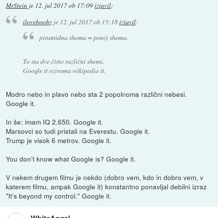
MrStein
je
12. jul 2017 ob 17:09
izjavil
:
iloveboobz
je
12. jul 2017 ob 15:18
izjavil
:
piramidna shema = ponzi shema.
To sta dve čisto različni shemi.
Google it oziroma wikipedia it.
Modro nebo in plavo nebo sta 2 popolnoma različni nebesi.
Google it.
In še: imam IQ 2.650. Google it.
Marsovci so tudi pristali na Everestu. Google it.
Trump je visok 6 metrov. Google it.
You don't know what Google is? Google it.
V nekem drugem filmu je nekdo (dobro vem, kdo in dobro vem, v
katerem filmu, ampak Google it) konstantno ponavljal debilni izraz
"It's beyond my control." Google it.
WhiteAngel