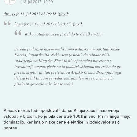
::
13. jul 2017, 12:29
dronyx
je
13. jul 2017 ob 06:58
izjavil
:
hamez66
je
12. jul 2017 ob 20:53
izjavil
:
Kako natančno si pa prišel do te številke 70%?
Seveda pod Azijo nisem mislil samo Kitajske, ampak tudi Južno
Korejo, Japonsko itd. Nekje sem zasledil, da odpade 60%
rudarjenja na Kitajsko. Sicer to ni neposredno povezano z
investitorji, ampak glede na ta podatek sklepam kot rečno da gre
pri teh kripto valutah pretežno za Azijsko shemo. Brez njihovega
deleža bi bil Bitcoin še vedno marginalen in se o njem ne bi
pisalo in govorilo tako kot se sedaj.
Ampak moraš tudi upoštevati, da so Kitajci začeli masovneje
vstopati v bitcoin, ko je bila cena že 100$ in več. Pri miningu imajo
dominacijo, ker imajo nizke cene elektrike in izdelovalce asic
naprav.