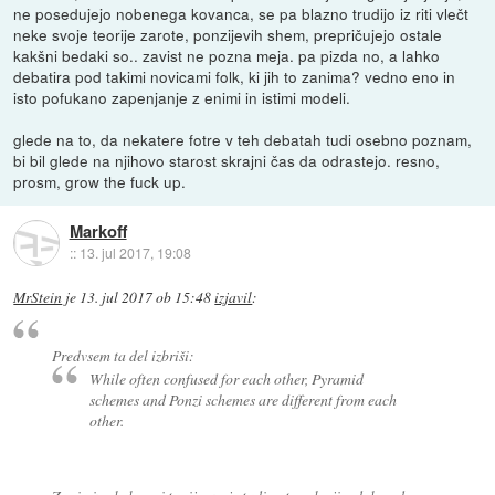
ne posedujejo nobenega kovanca, se pa blazno trudijo iz riti vlečt
neke svoje teorije zarote, ponzijevih shem, prepričujejo ostale
kakšni bedaki so.. zavist ne pozna meja. pa pizda no, a lahko
debatira pod takimi novicami folk, ki jih to zanima? vedno eno in
isto pofukano zapenjanje z enimi in istimi modeli.
glede na to, da nekatere fotre v teh debatah tudi osebno poznam,
bi bil glede na njihovo starost skrajni čas da odrastejo. resno,
prosm, grow the fuck up.
Markoff
::
13. jul 2017, 19:08
MrStein
je
13. jul 2017 ob 15:48
izjavil
:
Predvsem ta del izbriši:
While often confused for each other, Pyramid
schemes and Ponzi schemes are different from each
other.