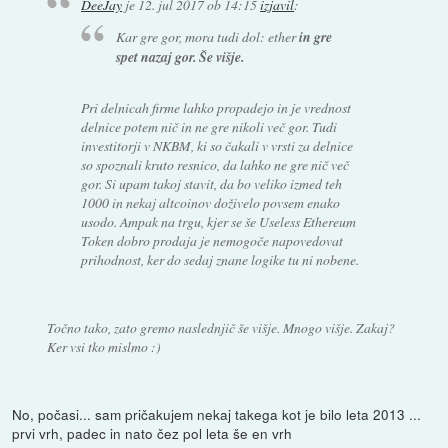
DeeJay
je
12. jul 2017 ob 14:15
izjavil
:
Kar gre gor, mora tudi dol: ether
in gre
spet nazaj gor. Še višje.
Pri delnicah firme lahko propadejo in je vrednost
delnice potem nič in ne gre nikoli več gor. Tudi
investitorji v NKBM, ki so čakali v vrsti za delnice
so spoznali kruto resnico, da lahko ne gre nič več
gor. Si upam takoj stavit, da bo veliko izmed teh
1000 in nekaj altcoinov doživelo povsem enako
usodo. Ampak na trgu, kjer se še Useless Ethereum
Token dobro prodaja je nemogoče napovedovat
prihodnost, ker do sedaj znane logike tu ni nobene.
Točno tako, zato gremo naslednjič še višje. Mnogo višje. Zakaj?
Ker vsi tko mislmo :)
No, počasi... sam pričakujem nekaj takega kot je bilo leta 2013 ...
prvi vrh, padec in nato čez pol leta še en vrh