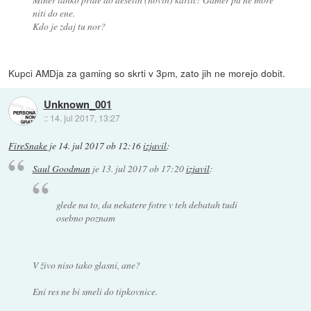
niti do ene.
Kdo je zdaj tu nor?
Kupci AMDja za gaming so skrti v 3pm, zato jih ne morejo dobit.
Unknown_001
::
14. jul 2017, 13:27
FireSnake
je
14. jul 2017 ob 12:16
izjavil
:
Saul Goodman
je
13. jul 2017 ob 17:20
izjavil
:
glede na to, da nekatere fotre v teh debatah tudi
osebno poznam
V živo niso tako glasni, ane?
Eni res ne bi smeli do tipkovnice.