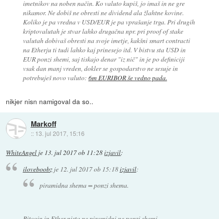
imetnikov na noben način. Ko valuto kupiš, jo imaš in ne gre
nikamor. Ne dobiš ne obresti ne dividend ala žlahtne kovine.
Koliko je pa vredna v USD/EUR je pa vprašanje trga. Pri drugih
kriptovalutah je stvar lahko drugačna npr. pri proof of stake
valutah dobivaš obresti na svoje imetje, kakšni smart contracti
na Etherju ti tudi lahko kaj prinesejo itd. V bistvu sta USD in
EUR ponzi shemi, saj tiskajo denar "iz nič" in je po definiciji
vsak dan manj vreden, dokler se gospodarstvo ne sesuje in
potrebuješ novo valuto:
6m EURIBOR še vedno pada.
nikjer nisn namigoval da so..
Markoff
::
13. jul 2017, 15:16
WhiteAngel
je
13. jul 2017 ob 11:28
izjavil
:
iloveboobz
je
12. jul 2017 ob 15:18
izjavil
:
piramidna shema = ponzi shema.
Bitcoin in Ether nista ne piramidni ne ponzi shemi.