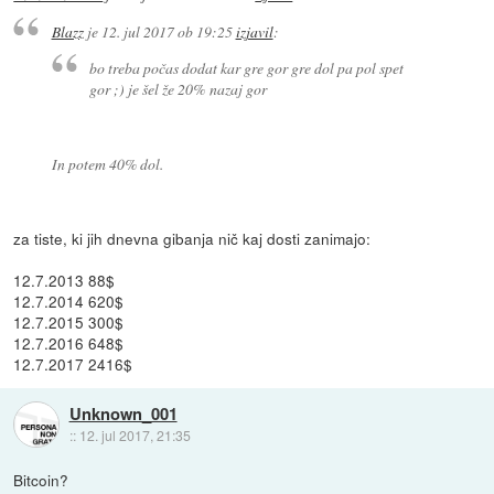
Blazz
je
12. jul 2017 ob 19:25
izjavil
:
bo treba počas dodat kar gre gor gre dol pa pol spet
gor ;) je šel že 20% nazaj gor
In potem 40% dol.
za tiste, ki jih dnevna gibanja nič kaj dosti zanimajo:
12.7.2013 88$
12.7.2014 620$
12.7.2015 300$
12.7.2016 648$
12.7.2017 2416$
Unknown_001
::
12. jul 2017, 21:35
Bitcoin?