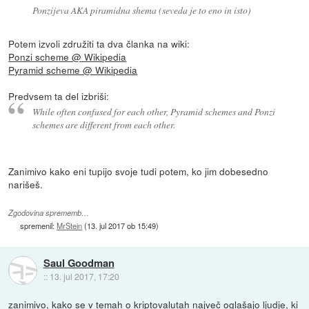
Ponzijeva AKA piramidna shema (seveda je to eno in isto)
Potem izvoli združiti ta dva članka na wiki:
Ponzi scheme @ Wikipedia
Pyramid scheme @ Wikipedia
Predvsem ta del izbriši:
While often confused for each other, Pyramid schemes and Ponzi
schemes are different from each other.
Zanimivo kako eni tupijo svoje tudi potem, ko jim dobesedno
narišeš.
Zgodovina sprememb…
spremenil:
MrStein
(
13. jul 2017 ob 15:49
)
Saul Goodman
::
13. jul 2017, 17:20
zanimivo, kako se v temah o kriptovalutah največ oglašajo ljudje, ki