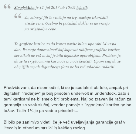
SimplyMiha
je
12. jul 2017 ob 10:02
izjavil
:
Ja, minerji jih že vračajo na trg, skušajo izkoristiti
visoke cene. Osebno bi počakal, dokler se ne vrnejo
na originalne cene.
Te grafične kartice so do konca navite bile v uporabi 24 ur na
dan. Po moje danes nimaš kaj kupovat rabljene grafične kartice,
ker nikoli ne veš za kaj je bila dejansko uporabljena. Problem je,
da se ta crypto mania kar noče in noče končati. Upam vsaj da se
ob nižjih cenah digitalnega zlata ne bo več splačalo rudariti.
Predvidevam, da nisem edini, ki se je spotaknil ob tole, ampak pri
digitalnih "rudarjev" je bolj prisoten undervolt in underclock, zato s
temi karticami ne bi smelo biti problema. Naj bo zraven še račun za
garancijo za vsak slučaj, vendar pomoje z "zgonjeno" kartico ne bo
težav. Tistih 1% je pa vedno prisotnih...
Bi bilo pa zanimivo videti, če je več uveljavljanja garancije graf v
litecoin in etherium mrzlici in kakšen razlog.