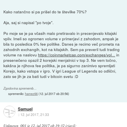
Kako natančno si pa prišel do te številke 70%?
Aja, saj si napisal "po tvoje".
Po moje se je pa včasih malo pretiravalo in precenjevalo kitajski
vpliv. Imeli so ogromen volume v primerjavi z zahodom, ampak je
bila to posledica 0% fee politike. Danes je recimo več prometa na
zahodnih exchangih, kot na kitajskih. Sem pa preveril tudi trading
volume na naslovu
https://coinmarketcap.com/exchanges/vol...
in
presenečeno opazil 2 korejski menjalnici v top 3. Ne vem točno,
kakšna je njihova fee politika, je pa sigurno zanimivo spremljati
Korejo, kako vstopa v igro. V igri League of Legends so odlični,
zato se jih je za bati tudi v bitcoin svetu :D
Zgodovina sprememb…
spremenilo:
hamez66
(
12. jul 2017 ob 20:56
)
Samuel
::
12. jul 2017, 21:33
Unknown_001
je
12. jul 2017 ob 19:32
izjavil
: