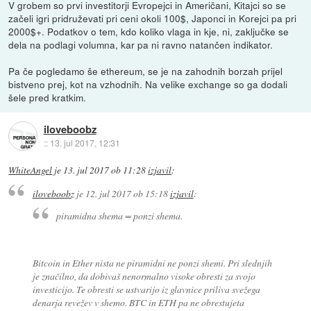
V grobem so prvi investitorji Evropejci in Američani, Kitajci so se
začeli igri pridruževati pri ceni okoli 100$, Japonci in Korejci pa pri
2000$+. Podatkov o tem, kdo koliko vlaga in kje, ni, zaključke se
dela na podlagi volumna, kar pa ni ravno natančen indikator.
Pa če pogledamo še ethereum, se je na zahodnih borzah prijel
bistveno prej, kot na vzhodnih. Na velike exchange so ga dodali
šele pred kratkim.
iloveboobz
::
13. jul 2017, 12:31
WhiteAngel
je
13. jul 2017 ob 11:28
izjavil
:
iloveboobz
je
12. jul 2017 ob 15:18
izjavil
:
piramidna shema = ponzi shema.
Bitcoin in Ether nista ne piramidni ne ponzi shemi. Pri slednjih
je značilno, da dobivaš nenormalno visoke obresti za svojo
investicijo. Te obresti se ustvarijo iz glavnice priliva svežega
denarja revežev v shemo. BTC in ETH pa ne obrestujeta