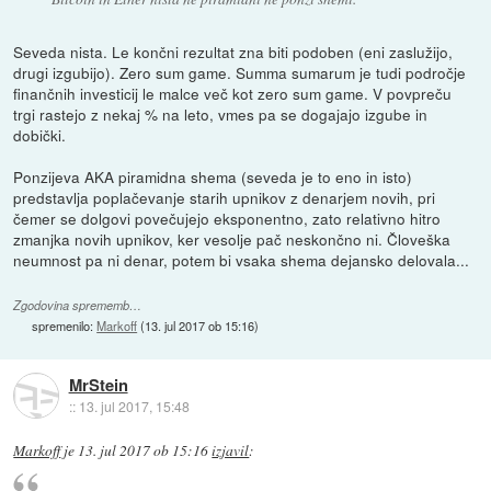
Seveda nista. Le končni rezultat zna biti podoben (eni zaslužijo,
drugi izgubijo). Zero sum game. Summa sumarum je tudi področje
finančnih investicij le malce več kot zero sum game. V povpreču
trgi rastejo z nekaj % na leto, vmes pa se dogajajo izgube in
dobički.
Ponzijeva AKA piramidna shema (seveda je to eno in isto)
predstavlja poplačevanje starih upnikov z denarjem novih, pri
čemer se dolgovi povečujejo eksponentno, zato relativno hitro
zmanjka novih upnikov, ker vesolje pač neskončno ni. Človeška
neumnost pa ni denar, potem bi vsaka shema dejansko delovala...
Zgodovina sprememb…
spremenilo:
Markoff
(
13. jul 2017 ob 15:16
)
MrStein
::
13. jul 2017, 15:48
Markoff
je
13. jul 2017 ob 15:16
izjavil
: