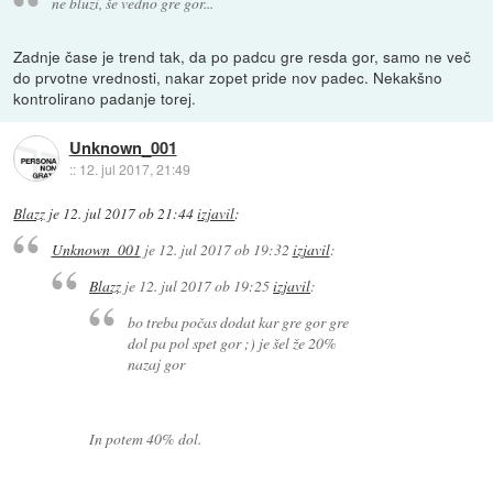
ne bluzi, še vedno gre gor...
Zadnje čase je trend tak, da po padcu gre resda gor, samo ne več
do prvotne vrednosti, nakar zopet pride nov padec. Nekakšno
kontrolirano padanje torej.
Unknown_001
::
12. jul 2017, 21:49
Blazz
je
12. jul 2017 ob 21:44
izjavil
:
Unknown_001
je
12. jul 2017 ob 19:32
izjavil
:
Blazz
je
12. jul 2017 ob 19:25
izjavil
:
bo treba počas dodat kar gre gor gre
dol pa pol spet gor ;) je šel že 20%
nazaj gor
In potem 40% dol.