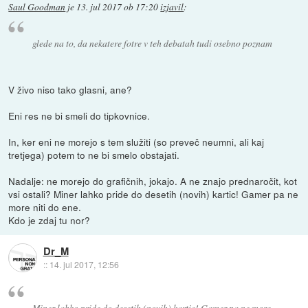
Saul Goodman
je
13. jul 2017 ob 17:20
izjavil
:
glede na to, da nekatere fotre v teh debatah tudi osebno poznam
V živo niso tako glasni, ane?
Eni res ne bi smeli do tipkovnice.
In, ker eni ne morejo s tem služiti (so preveč neumni, ali kaj
tretjega) potem to ne bi smelo obstajati.
Nadalje: ne morejo do grafičnih, jokajo. A ne znajo prednaročit, kot
vsi ostali? Miner lahko pride do desetih (novih) kartic! Gamer pa ne
more niti do ene.
Kdo je zdaj tu nor?
Dr_M
::
14. jul 2017, 12:56
Miner lahko pride do desetih (novih) kartic! Gamer pa ne more