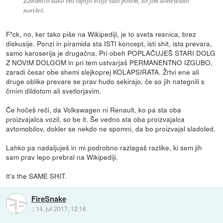
Zanimivo kako eni tupijo svoje tudi potem, ko jim dobesedno
narišeš.
F*ck, no, ker tako piše na Wikipediji, je to sveta resnica, brez
diskusije. Ponzi in piramida sta ISTI koncept, isti shit, ista prevara,
samo karoserija je drugačna. Pri obeh POPLAČUJEŠ STARI DOLG
Z NOVIM DOLGOM in pri tem ustvarjaš PERMANENTNO IZGUBO,
zaradi česar obe shemi slejkoprej KOLAPSIRATA. Žrtvi ene ali
druge oblike prevare se prav hudo sekirajo, če so jih nategnili s
črnim dildotom ali svetlorjavim.
Če hočeš reči, da Volkswagen ni Renault, ko pa sta oba
proizvajalca vozil, so be it. Še vedno sta oba proizvajalca
avtomobilov, dokler se nekdo ne spomni, da bo proizvajal sladoled.
Lahko pa nadaljuješ in mi podrobno razlagaš razlike, ki sem jih
sam prav lepo prebral na Wikipediji.
It's the SAME SHIT.
FireSnake
::
14. jul 2017, 12:16