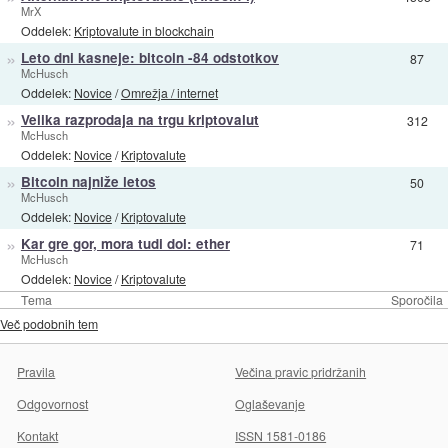
MrX
Oddelek:
Kriptovalute in blockchain
»
Leto dni kasneje: bitcoin -84 odstotkov
87
McHusch
Oddelek:
Novice
/
Omrežja / internet
»
Velika razprodaja na trgu kriptovalut
312
McHusch
Oddelek:
Novice
/
Kriptovalute
»
Bitcoin najniže letos
50
McHusch
Oddelek:
Novice
/
Kriptovalute
»
Kar gre gor, mora tudi dol: ether
71
McHusch
Oddelek:
Novice
/
Kriptovalute
Tema
Sporočila
Več podobnih tem
Pravila
Večina pravic pridržanih
Odgovornost
Oglaševanje
Kontakt
ISSN 1581-0186