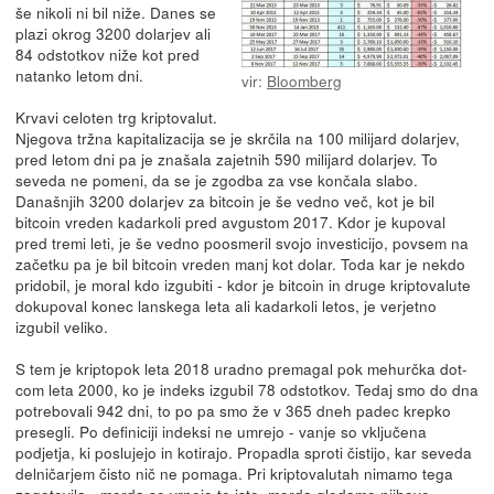
še nikoli ni bil niže. Danes se
plazi okrog 3200 dolarjev ali
84 odstotkov niže kot pred
natanko letom dni.
vir:
Bloomberg
Krvavi celoten trg kriptovalut.
Njegova tržna kapitalizacija se je skrčila na 100 milijard dolarjev,
pred letom dni pa je znašala zajetnih 590 milijard dolarjev. To
seveda ne pomeni, da se je zgodba za vse končala slabo.
Današnjih 3200 dolarjev za bitcoin je še vedno več, kot je bil
bitcoin vreden kadarkoli pred avgustom 2017. Kdor je kupoval
pred tremi leti, je še vedno poosmeril svojo investicijo, povsem na
začetku pa je bil bitcoin vreden manj kot dolar. Toda kar je nekdo
pridobil, je moral kdo izgubiti - kdor je bitcoin in druge kriptovalute
dokupoval konec lanskega leta ali kadarkoli letos, je verjetno
izgubil veliko.
S tem je kriptopok leta 2018 uradno premagal pok mehurčka dot-
com leta 2000, ko je indeks izgubil 78 odstotkov. Tedaj smo do dna
potrebovali 942 dni, to po pa smo že v 365 dneh padec krepko
presegli. Po definiciji indeksi ne umrejo - vanje so vključena
podjetja, ki poslujejo in kotirajo. Propadla sproti čistijo, kar seveda
delničarjem čisto nič ne pomaga. Pri kriptovalutah nimamo tega
zagotovila - morda se vrnejo te iste, morda gledamo njihove