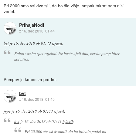
Pri 2000 smo vsi dvomili, da bo šlo višje, ampak takrat nam nisi
verjel.
PrihajaNodi
::
16. dec 2018, 01:44
bvt
je
16. dec 2018 ob 01:43
izjavil
:
Robot vas bo spet zajebal. Ne boste ujeli dna, ker bo pump hiter
kot blisk.
Pumpov je konec za par let.
bvt
::
16. dec 2018, 01:45
jype
je
16. dec 2018 ob 01:43
izjavil
:
bvt
je
16. dec 2018 ob 01:41
izjavil
:
Pri 20.000 ste vsi dvomili, da bo bitcoin padel na