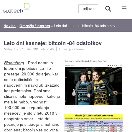
☰
Novice
»
Omrežja / internet
»
Leto dni kasneje: bitcoin -84 odstotkov
Leto dni kasneje: bitcoin -84 odstotkov
Matej Huš
::
15. dec 2018
ob 00:40
Omrežja / internet
- Pred natanko
Bloomberg
letom dni je bitcoin za hip
presegel 20.000 dolarjev, kar
se je optimističnim
napovednim navkljub izkazalo
kot prelomnica. Dasi smo
slišali smele napovedi, kako je
meja le nebo, vrednost
100.000 pa le vprašanje
mesecev, je šlo v letu 2018 v
nasprotno smer. Leto dni
pozneje je situacija simetrično
obrnjena; bitcoin vse od vrha