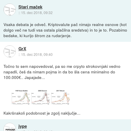
Stari maček
::
15. dec 2018, 09:32
Vsaka debata je odveč. Kriptovalute pač nimajo realne osnove (kot
dolgo več ne tudi vsa ostala plačilna sredstva) in to je to. Pozabimo
bedake, ki kurijo štrom za rudarjenje.
GrX
::
15. dec 2018, 09:40
Točno to sem napovedoval, pa so me crpyto strokovnjaki vedno
napadli, češ da nimam pojma in da bo šla cena minimalno do
100.000€.. Japajade...
Kakršnakoli podobnost je zgolj naključje...
jype