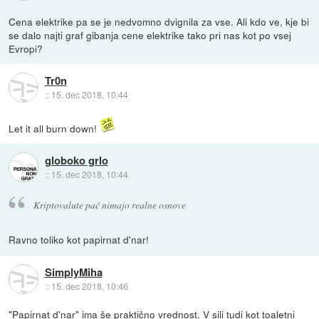
Cena elektrike pa se je nedvomno dvignila za vse. Ali kdo ve, kje bi
se dalo najti graf gibanja cene elektrike tako pri nas kot po vsej
Evropi?
Tr0n
::
15. dec 2018, 10:44
Let it all burn down!
globoko grlo
::
15. dec 2018, 10:44
Kriptovalute pač nimajo realne osnove
Ravno toliko kot papirnat d'nar!
SimplyMiha
::
15. dec 2018, 10:46
"Papirnat d'nar" ima še praktično vrednost. V sili tudi kot toaletni