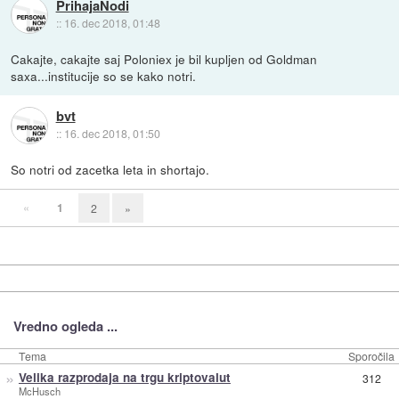
PrihajaNodi
::
16. dec 2018, 01:48
Cakajte, cakajte saj Poloniex je bil kupljen od Goldman
saxa...institucije so se kako notri.
bvt
::
16. dec 2018, 01:50
So notri od zacetka leta in shortajo.
«
1
2
»
Vredno ogleda ...
Tema
Sporočila
»
Velika razprodaja na trgu kriptovalut
312
McHusch