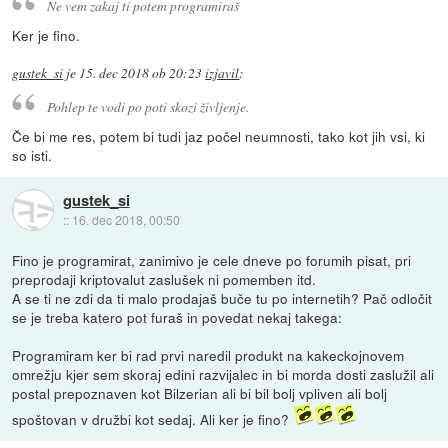
Ne vem zakaj ti potem programiraš
Ker je fino.
gustek_si
je
15. dec 2018 ob 20:23
izjavil
:
Pohlep te vodi po poti skozi življenje.
Če bi me res, potem bi tudi jaz počel neumnosti, tako kot jih vsi, ki
so isti.
gustek_si
::
16. dec 2018, 00:50
Fino je programirat, zanimivo je cele dneve po forumih pisat, pri
preprodaji kriptovalut zaslušek ni pomemben itd.
A se ti ne zdi da ti malo prodajaš buče tu po internetih? Pač odločit
se je treba katero pot furaš in povedat nekaj takega:
Programiram ker bi rad prvi naredil produkt na kakeckojnovem
omrežju kjer sem skoraj edini razvijalec in bi morda dosti zaslužil ali
postal prepoznaven kot Bilzerian ali bi bil bolj vpliven ali bolj
spoštovan v družbi kot sedaj. Ali ker je fino?