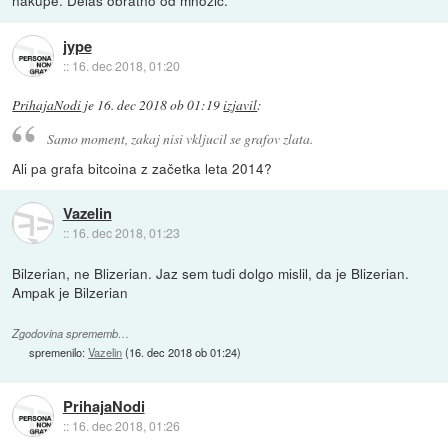
nakupe. Delas obratno od mnozic.
jype
::
16. dec 2018, 01:20
PrihajaNodi
je
16. dec 2018 ob 01:19
izjavil
:
Samo moment, zakaj nisi vkljucil se grafov zlata.
Ali pa grafa bitcoina z začetka leta 2014?
Vazelin
::
16. dec 2018, 01:23
Bilzerian, ne Blizerian. Jaz sem tudi dolgo mislil, da je Blizerian.
Ampak je Bilzerian
Zgodovina sprememb…
spremenilo:
Vazelin
(
16. dec 2018 ob 01:24
)
PrihajaNodi
::
16. dec 2018, 01:26