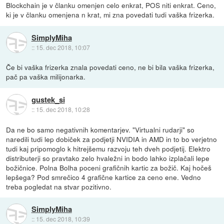
Blockchain je v članku omenjen celo enkrat, POS niti enkrat. Ceno,
ki je v članku omenjena n krat, mi zna povedati tudi vaška frizerka.
SimplyMiha
::
15. dec 2018, 10:07
Če bi vaška frizerka znala povedati ceno, ne bi bila vaška frizerka,
pač pa vaška milijonarka.
gustek_si
::
15. dec 2018, 10:28
Da ne bo samo negativnih komentarjev. "Virtualni rudarji" so
naredili tudi lep dobiček za podjetji NVIDIA in AMD in to bo verjetno
tudi kaj pripomoglo k hitrejšemu razvoju teh dveh podjetij. Elektro
distributerji so pravtako zelo hvaležni in bodo lahko izplačali lepe
božičnice. Polna Bolha poceni grafičnih kartic za božič. Kaj hočeš
lepšega? Pod smrečico 4 grafične kartice za ceno ene. Vedno
treba pogledat na stvar pozitivno.
SimplyMiha
::
15. dec 2018, 10:39