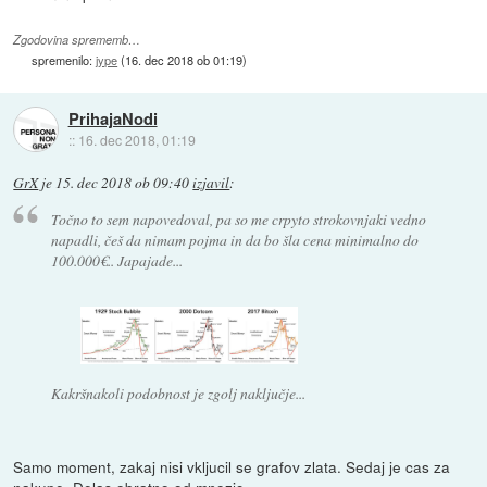
Zgodovina sprememb…
spremenilo:
jype
(
16. dec 2018 ob 01:19
)
PrihajaNodi
::
16. dec 2018, 01:19
GrX
je
15. dec 2018 ob 09:40
izjavil
:
Točno to sem napovedoval, pa so me crpyto strokovnjaki vedno
napadli, češ da nimam pojma in da bo šla cena minimalno do
100.000€.. Japajade...
Kakršnakoli podobnost je zgolj naključje...
Samo moment, zakaj nisi vkljucil se grafov zlata. Sedaj je cas za