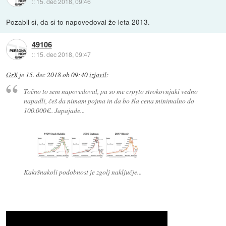
::
15. dec 2018, 09:46
Pozabil si, da si to napovedoval že leta 2013.
49106
::
15. dec 2018, 09:47
GrX
je
15. dec 2018 ob 09:40
izjavil
:
Točno to sem napovedoval, pa so me crpyto strokovnjaki vedno
napadli, češ da nimam pojma in da bo šla cena minimalno do
100.000€.. Japajade...
Kakršnakoli podobnost je zgolj naključje...