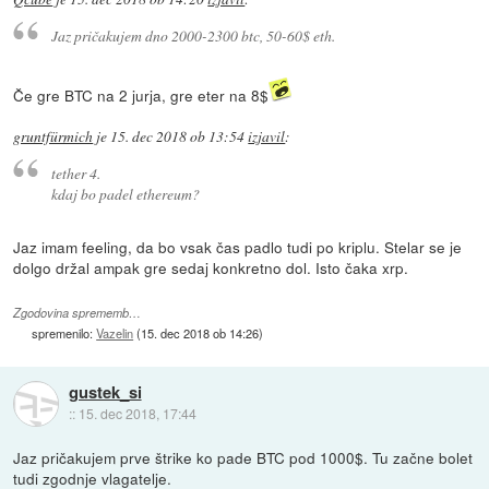
Jaz pričakujem dno 2000-2300 btc, 50-60$ eth.
Če gre BTC na 2 jurja, gre eter na 8$
gruntfürmich
je
15. dec 2018 ob 13:54
izjavil
:
tether 4.
kdaj bo padel ethereum?
Jaz imam feeling, da bo vsak čas padlo tudi po kriplu. Stelar se je
dolgo držal ampak gre sedaj konkretno dol. Isto čaka xrp.
Zgodovina sprememb…
spremenilo:
Vazelin
(
15. dec 2018 ob 14:26
)
gustek_si
::
15. dec 2018, 17:44
Jaz pričakujem prve štrike ko pade BTC pod 1000$. Tu začne bolet
tudi zgodnje vlagatelje.