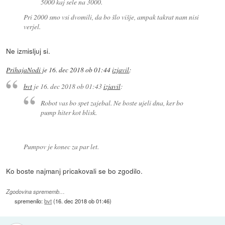
5000 kaj sele na 3000.
Pri 2000 smo vsi dvomili, da bo šlo višje, ampak takrat nam nisi
verjel.
Ne izmisljuj si.
PrihajaNodi
je
16. dec 2018 ob 01:44
izjavil
:
bvt
je
16. dec 2018 ob 01:43
izjavil
:
Robot vas bo spet zajebal. Ne boste ujeli dna, ker bo
pump hiter kot blisk.
Pumpov je konec za par let.
Ko boste najmanj pricakovali se bo zgodilo.
Zgodovina sprememb…
spremenilo:
bvt
(
16. dec 2018 ob 01:46
)