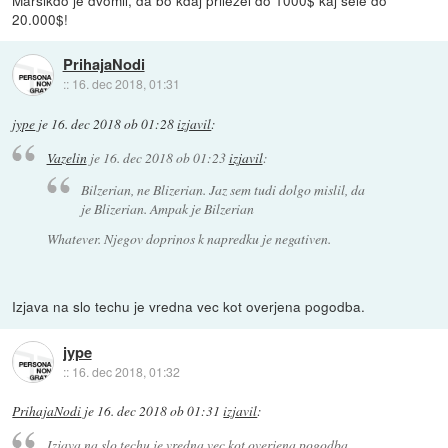
20.000$!
PrihajaNodi
::
16. dec 2018, 01:31
jype
je
16. dec 2018 ob 01:28
izjavil
:
Vazelin
je
16. dec 2018 ob 01:23
izjavil
:
Bilzerian, ne Blizerian. Jaz sem tudi dolgo mislil, da
je Blizerian. Ampak je Bilzerian
Whatever. Njegov doprinos k napredku je negativen.
Izjava na slo techu je vredna vec kot overjena pogodba.
jype
::
16. dec 2018, 01:32
PrihajaNodi
je
16. dec 2018 ob 01:31
izjavil
:
Izjava na slo techu je vredna vec kot overjena pogodba.