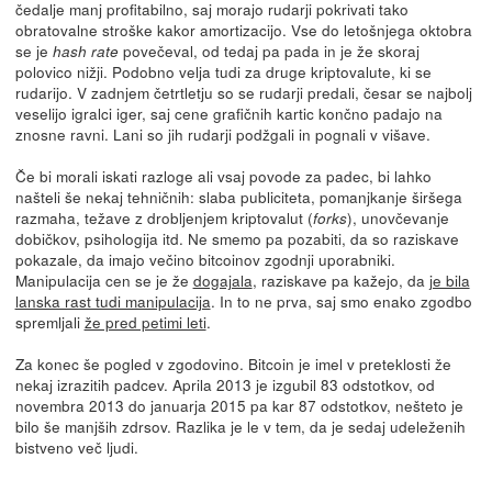
čedalje manj profitabilno, saj morajo rudarji pokrivati tako
obratovalne stroške kakor amortizacijo. Vse do letošnjega oktobra
se je
povečeval, od tedaj pa pada in je že skoraj
hash rate
polovico nižji. Podobno velja tudi za druge kriptovalute, ki se
rudarijo. V zadnjem četrtletju so se rudarji predali, česar se najbolj
veselijo igralci iger, saj cene grafičnih kartic končno padajo na
znosne ravni. Lani so jih rudarji podžgali in pognali v višave.
Če bi morali iskati razloge ali vsaj povode za padec, bi lahko
našteli še nekaj tehničnih: slaba publiciteta, pomanjkanje širšega
razmaha, težave z drobljenjem kriptovalut (
), unovčevanje
forks
dobičkov, psihologija itd. Ne smemo pa pozabiti, da so raziskave
pokazale, da imajo večino bitcoinov zgodnji uporabniki.
Manipulacija cen se je že
dogajala
, raziskave pa kažejo, da
je bila
lanska rast tudi manipulacija
. In to ne prva, saj smo enako zgodbo
spremljali
že pred petimi leti
.
Za konec še pogled v zgodovino. Bitcoin je imel v preteklosti že
nekaj izrazitih padcev. Aprila 2013 je izgubil 83 odstotkov, od
novembra 2013 do januarja 2015 pa kar 87 odstotkov, nešteto je
bilo še manjših zdrsov. Razlika je le v tem, da je sedaj udeleženih
bistveno več ljudi.