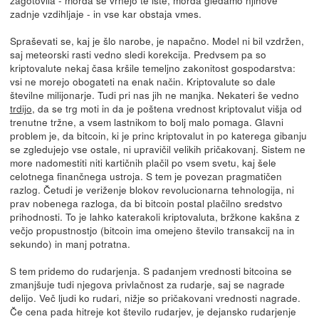
zadnje vzdihljaje - in vse kar obstaja vmes.
Spraševati se, kaj je šlo narobe, je napačno. Model ni bil vzdržen,
saj meteorski rasti vedno sledi korekcija. Predvsem pa so
kriptovalute nekaj časa kršile temeljno zakonitost gospodarstva:
vsi ne morejo obogateti na enak način. Kriptovalute so dale
številne milijonarje. Tudi pri nas jih ne manjka. Nekateri še vedno
trdijo
, da se trg moti in da je poštena vrednost kriptovalut višja od
trenutne tržne, a vsem lastnikom to bolj malo pomaga. Glavni
problem je, da bitcoin, ki je princ kriptovalut in po katerega gibanju
se zgledujejo vse ostale, ni upravičil velikih pričakovanj. Sistem ne
more nadomestiti niti kartičnih plačil po vsem svetu, kaj šele
celotnega finančnega ustroja. S tem je povezan pragmatičen
razlog. Četudi je veriženje blokov revolucionarna tehnologija, ni
prav nobenega razloga, da bi bitcoin postal plačilno sredstvo
prihodnosti. To je lahko katerakoli kriptovaluta, bržkone kakšna z
večjo propustnostjo (bitcoin ima omejeno število transakcij na in
sekundo) in manj potratna.
S tem pridemo do rudarjenja. S padanjem vrednosti bitcoina se
zmanjšuje tudi njegova privlačnost za rudarje, saj se nagrade
delijo. Več ljudi ko rudari, nižje so pričakovani vrednosti nagrade.
Če cena pada hitreje kot število rudarjev, je dejansko rudarjenje