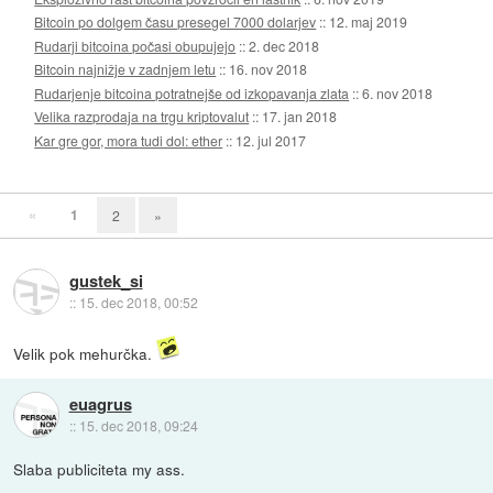
Bitcoin po dolgem času presegel 7000 dolarjev
::
12. maj 2019
Rudarji bitcoina počasi obupujejo
::
2. dec 2018
Bitcoin najnižje v zadnjem letu
::
16. nov 2018
Rudarjenje bitcoina potratnejše od izkopavanja zlata
::
6. nov 2018
Velika razprodaja na trgu kriptovalut
::
17. jan 2018
Kar gre gor, mora tudi dol: ether
::
12. jul 2017
«
1
2
»
gustek_si
::
15. dec 2018, 00:52
Velik pok mehurčka.
euagrus
::
15. dec 2018, 09:24
Slaba publiciteta my ass.