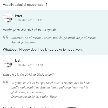
Vazelin zakaj si neuporaben?
jype
::
16. dec 2018, 01:28
Vazelin
je
16. dec 2018 ob 01:23
izjavil
:
Bilzerian, ne Blizerian. Jaz sem tudi dolgo mislil, da je Blizerian.
Ampak je Bilzerian
Whatever. Njegov doprinos k napredku je negativen.
bvt
::
16. dec 2018, 01:31
Glugy
je
15. dec 2018 ob 20:31
izjavil
:
Verjetno bo čez en let spet začel Bitcoin zmerno rast ko bodo
ljudje mal pozabil na Bitcoin fiasko zadnjega leta ( vsaj če
gledaš nanj kot naložbo ) .
Dvomim pa da bo šel v take višave.
Marsikdo je dvomil, da bo kdaj prilezel do 1000$ kaj sele do