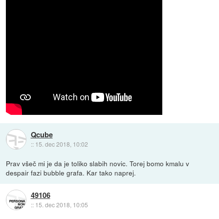
Qcube
::
15. dec 2018, 10:02
Prav všeč mi je da je toliko slabih novic. Torej bomo kmalu v
despair fazi bubble grafa. Kar tako naprej.
49106
::
15. dec 2018, 10:05