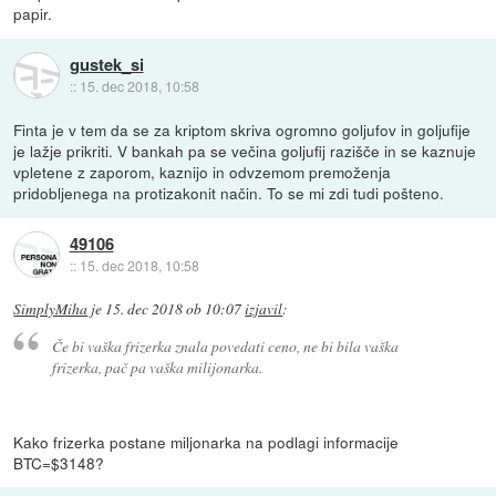
papir.
gustek_si
::
15. dec 2018, 10:58
Finta je v tem da se za kriptom skriva ogromno goljufov in goljufije
je lažje prikriti. V bankah pa se večina goljufij razišče in se kaznuje
vpletene z zaporom, kaznijo in odvzemom premoženja
pridobljenega na protizakonit način. To se mi zdi tudi pošteno.
49106
::
15. dec 2018, 10:58
SimplyMiha
je
15. dec 2018 ob 10:07
izjavil
:
Če bi vaška frizerka znala povedati ceno, ne bi bila vaška
frizerka, pač pa vaška milijonarka.
Kako frizerka postane miljonarka na podlagi informacije
BTC=$3148?