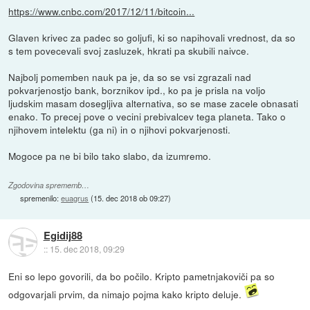
https://www.cnbc.com/2017/12/11/bitcoin...
Glaven krivec za padec so goljufi, ki so napihovali vrednost, da so
s tem povecevali svoj zasluzek, hkrati pa skubili naivce.
Najbolj pomemben nauk pa je, da so se vsi zgrazali nad
pokvarjenostjo bank, borznikov ipd., ko pa je prisla na voljo
ljudskim masam dosegljiva alternativa, so se mase zacele obnasati
enako. To precej pove o vecini prebivalcev tega planeta. Tako o
njihovem intelektu (ga ni) in o njihovi pokvarjenosti.
Mogoce pa ne bi bilo tako slabo, da izumremo.
Zgodovina sprememb…
spremenilo:
euagrus
(
15. dec 2018 ob 09:27
)
Egidij88
::
15. dec 2018, 09:29
Eni so lepo govorili, da bo počilo. Kripto pametnjakoviči pa so
odgovarjali prvim, da nimajo pojma kako kripto deluje.