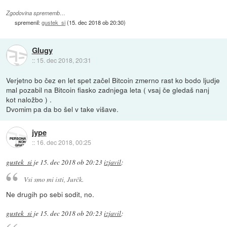
Zgodovina sprememb…
spremenil:
gustek_si
(
15. dec 2018 ob 20:30
)
Glugy
::
15. dec 2018, 20:31
Verjetno bo čez en let spet začel Bitcoin zmerno rast ko bodo ljudje
mal pozabil na Bitcoin fiasko zadnjega leta ( vsaj če gledaš nanj
kot naložbo ) .
Dvomim pa da bo šel v take višave.
jype
::
16. dec 2018, 00:25
gustek_si
je
15. dec 2018 ob 20:23
izjavil
:
Vsi smo mi isti, Jurčk.
Ne drugih po sebi sodit, no.
gustek_si
je
15. dec 2018 ob 20:23
izjavil
: