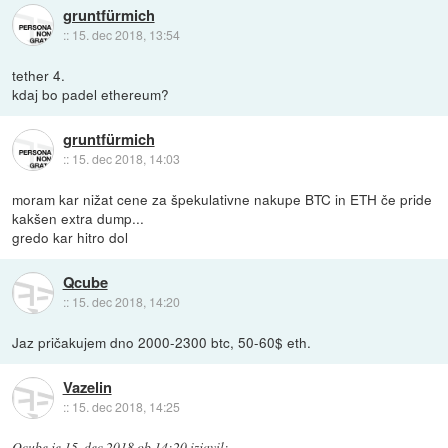
gruntfürmich
::
15. dec 2018, 13:54
tether 4.
kdaj bo padel ethereum?
gruntfürmich
::
15. dec 2018, 14:03
moram kar nižat cene za špekulativne nakupe BTC in ETH če pride
kakšen extra dump...
gredo kar hitro dol
Qcube
::
15. dec 2018, 14:20
Jaz pričakujem dno 2000-2300 btc, 50-60$ eth.
Vazelin
::
15. dec 2018, 14:25
Qcube
je
15. dec 2018 ob 14:20
izjavil
: