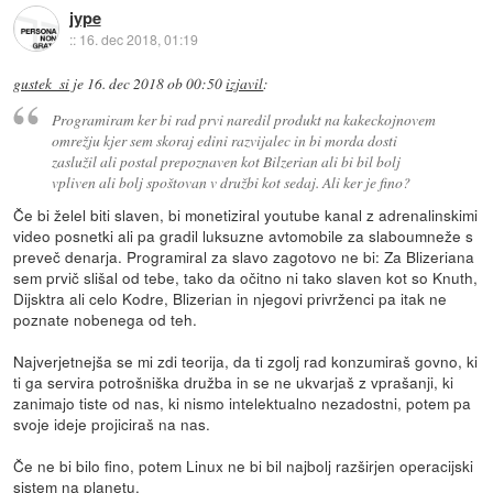
jype
::
16. dec 2018, 01:19
gustek_si
je
16. dec 2018 ob 00:50
izjavil
:
Programiram ker bi rad prvi naredil produkt na kakeckojnovem
omrežju kjer sem skoraj edini razvijalec in bi morda dosti
zaslužil ali postal prepoznaven kot Bilzerian ali bi bil bolj
vpliven ali bolj spoštovan v družbi kot sedaj. Ali ker je fino?
Če bi želel biti slaven, bi monetiziral youtube kanal z adrenalinskimi
video posnetki ali pa gradil luksuzne avtomobile za slaboumneže s
preveč denarja. Programiral za slavo zagotovo ne bi: Za Blizeriana
sem prvič slišal od tebe, tako da očitno ni tako slaven kot so Knuth,
Dijsktra ali celo Kodre, Blizerian in njegovi privrženci pa itak ne
poznate nobenega od teh.
Najverjetnejša se mi zdi teorija, da ti zgolj rad konzumiraš govno, ki
ti ga servira potrošniška družba in se ne ukvarjaš z vprašanji, ki
zanimajo tiste od nas, ki nismo intelektualno nezadostni, potem pa
svoje ideje projiciraš na nas.
Če ne bi bilo fino, potem Linux ne bi bil najbolj razširjen operacijski
sistem na planetu.