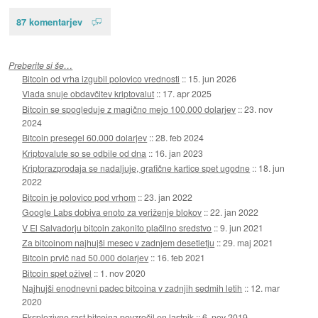
87 komentarjev
Preberite si še…
Bitcoin od vrha izgubil polovico vrednosti
::
15. jun 2026
Vlada snuje obdavčitev kriptovalut
::
17. apr 2025
Bitcoin se spogleduje z magično mejo 100.000 dolarjev
::
23. nov
2024
Bitcoin presegel 60.000 dolarjev
::
28. feb 2024
Kriptovalute so se odbile od dna
::
16. jan 2023
Kriptorazprodaja se nadaljuje, grafične kartice spet ugodne
::
18. jun
2022
Bitcoin je polovico pod vrhom
::
23. jan 2022
Google Labs dobiva enoto za veriženje blokov
::
22. jan 2022
V El Salvadorju bitcoin zakonito plačilno sredstvo
::
9. jun 2021
Za bitcoinom najhujši mesec v zadnjem desetletju
::
29. maj 2021
Bitcoin prvič nad 50.000 dolarjev
::
16. feb 2021
Bitcoin spet oživel
::
1. nov 2020
Najhujši enodnevni padec bitcoina v zadnjih sedmih letih
::
12. mar
2020
Eksplozivno rast bitcoina povzročil en lastnik
::
6. nov 2019