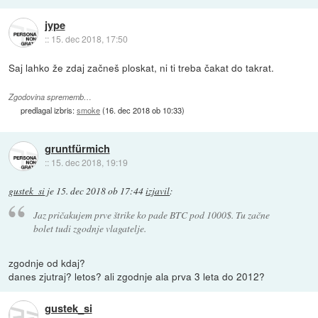
jype
::
15. dec 2018, 17:50
Saj lahko že zdaj začneš ploskat, ni ti treba čakat do takrat.
Zgodovina sprememb…
predlagal izbris:
smoke
(
16. dec 2018 ob 10:33
)
gruntfürmich
::
15. dec 2018, 19:19
gustek_si
je
15. dec 2018 ob 17:44
izjavil
:
Jaz pričakujem prve štrike ko pade BTC pod 1000$. Tu začne
bolet tudi zgodnje vlagatelje.
zgodnje od kdaj?
danes zjutraj? letos? ali zgodnje ala prva 3 leta do 2012?
gustek_si