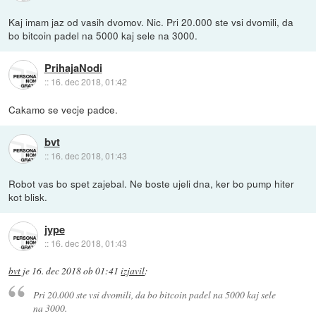
Kaj imam jaz od vasih dvomov. Nic. Pri 20.000 ste vsi dvomili, da
bo bitcoin padel na 5000 kaj sele na 3000.
PrihajaNodi
::
16. dec 2018, 01:42
Cakamo se vecje padce.
bvt
::
16. dec 2018, 01:43
Robot vas bo spet zajebal. Ne boste ujeli dna, ker bo pump hiter
kot blisk.
jype
::
16. dec 2018, 01:43
bvt
je
16. dec 2018 ob 01:41
izjavil
:
Pri 20.000 ste vsi dvomili, da bo bitcoin padel na 5000 kaj sele
na 3000.