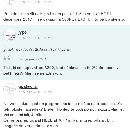
::
15. dec 2018, 19:39
Pametni, ki so šli notri po tistem poku 2013 in so vpili HODL
decembra 2017 in še čakajo na 300k za BTC. Uff, to pa bo skelelo.
jype
::
15. dec 2018, 19:51
gustek_si
je
15. dec 2018 ob 19:39
izjavil
:
po tistem poku 2013
Tisti, ki so kupovali po $200, bodo žalovali za 500% donosom v
petih letih? Meni se ne zdi švoh.
gustek_si
::
15. dec 2018, 20:23
Ne vem zakaj ti potem programiraš in se mečeš na trepalnice. Za
tehnološki napredek? Blefer. Pohlep te vodi po poti skozi življenje.
Vsi smo mi isti, Jurčk.
Če ne bi preprodajal NEBL ali XRP ali kaj si preprodajal, bi ti
mogoče še verjel da si pristen...