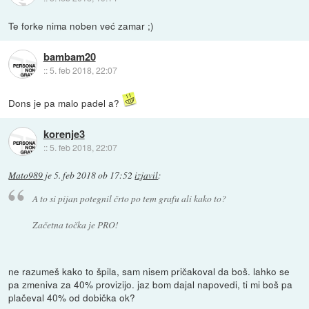
Te forke nima noben već zamar ;)
bambam20
::
5. feb 2018, 22:07
Dons je pa malo padel a?
korenje3
::
5. feb 2018, 22:07
Mato989
je
5. feb 2018 ob 17:52
izjavil
:
A to si pijan potegnil črto po tem grafu ali kako to?
Začetna točka je PRO!
ne razumeš kako to špila, sam nisem pričakoval da boš. lahko se
pa zmeniva za 40% provizijo. jaz bom dajal napovedi, ti mi boš pa
plačeval 40% od dobička ok?