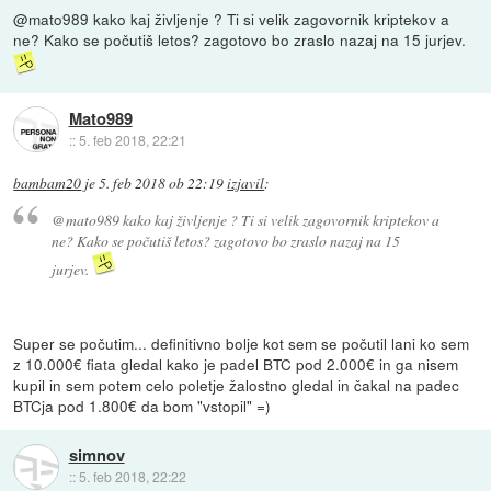
@mato989 kako kaj življenje ? Ti si velik zagovornik kriptekov a
ne? Kako se počutiš letos? zagotovo bo zraslo nazaj na 15 jurjev.
Mato989
::
5. feb 2018, 22:21
bambam20
je
5. feb 2018 ob 22:19
izjavil
:
@mato989 kako kaj življenje ? Ti si velik zagovornik kriptekov a
ne? Kako se počutiš letos? zagotovo bo zraslo nazaj na 15
jurjev.
Super se počutim... definitivno bolje kot sem se počutil lani ko sem
z 10.000€ fiata gledal kako je padel BTC pod 2.000€ in ga nisem
kupil in sem potem celo poletje žalostno gledal in čakal na padec
BTCja pod 1.800€ da bom "vstopil" =)
simnov
::
5. feb 2018, 22:22