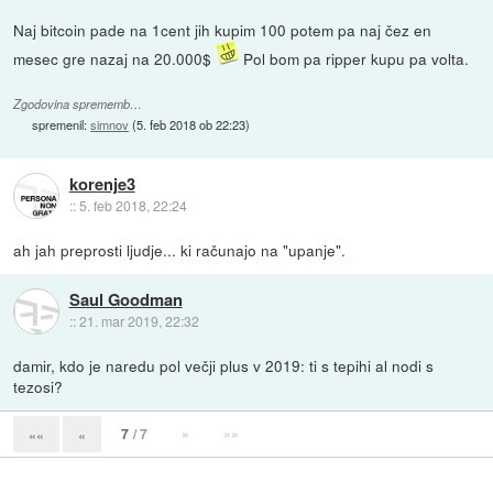
Naj bitcoin pade na 1cent jih kupim 100 potem pa naj čez en
mesec gre nazaj na 20.000$
Pol bom pa ripper kupu pa volta.
Zgodovina sprememb…
spremenil:
simnov
(
5. feb 2018 ob 22:23
)
korenje3
::
5. feb 2018, 22:24
ah jah preprosti ljudje... ki računajo na "upanje".
Saul Goodman
::
21. mar 2019, 22:32
damir, kdo je naredu pol večji plus v 2019: ti s tepihi al nodi s
tezosi?
7
/ 7
»
»»
««
«