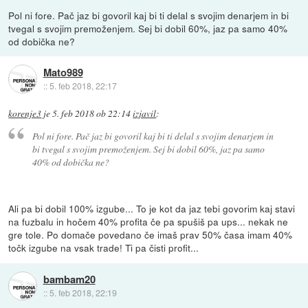
Pol ni fore. Pač jaz bi govoril kaj bi ti delal s svojim denarjem in bi
tvegal s svojim premoženjem. Sej bi dobil 60%, jaz pa samo 40%
od dobička ne?
Mato989
::
5. feb 2018, 22:17
korenje3
je
5. feb 2018 ob 22:14
izjavil
:
Pol ni fore. Pač jaz bi govoril kaj bi ti delal s svojim denarjem in
bi tvegal s svojim premoženjem. Sej bi dobil 60%, jaz pa samo
40% od dobička ne?
Ali pa bi dobil 100% izgube... To je kot da jaz tebi govorim kaj stavi
na fuzbalu in hočem 40% profita če pa spušiš pa ups... nekak ne
gre tole. Po domače povedano če imaš prav 50% časa imam 40%
točk izgube na vsak trade! Ti pa čisti profit...
bambam20
::
5. feb 2018, 22:19