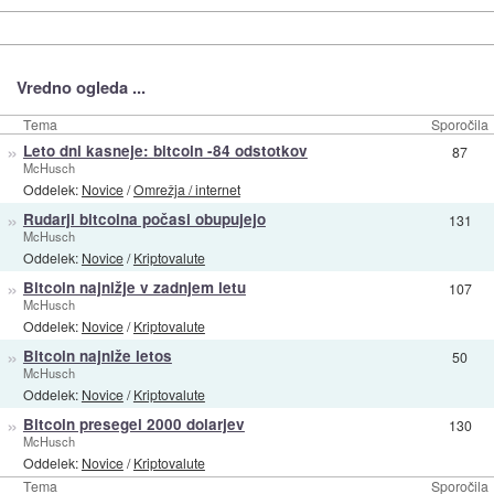
Vredno ogleda ...
Tema
Sporočila
»
Leto dni kasneje: bitcoin -84 odstotkov
87
McHusch
Oddelek:
Novice
/
Omrežja / internet
»
Rudarji bitcoina počasi obupujejo
131
McHusch
Oddelek:
Novice
/
Kriptovalute
»
Bitcoin najnižje v zadnjem letu
107
McHusch
Oddelek:
Novice
/
Kriptovalute
»
Bitcoin najniže letos
50
McHusch
Oddelek:
Novice
/
Kriptovalute
»
Bitcoin presegel 2000 dolarjev
130
McHusch
Oddelek:
Novice
/
Kriptovalute
Tema
Sporočila