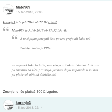
Mato989
::
5. feb 2018, 22:08
korenje3
je
5. feb 2018 ob 22:07
izjavil
:
Mato989
je
5. feb 2018 ob 17:52
izjavil
:
A to si pijan potegnil črto po tem grafu ali kako to?
Začetna točka je PRO!
ne razumeš kako to špila, sam nisem pričakoval da boš. lahko se
pa zmeniva za 40% provizijo. jaz bom dajal napovedi, ti mi boš
pa plačeval 40% od dobička ok?
Zmenjeno, če plačaš 100% izgube.
korenje3
::
5. feb 2018, 22:14