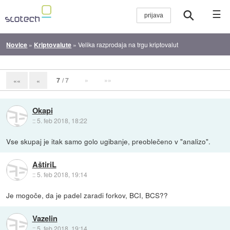
☰
Novice
»
Kriptovalute
»
Velika razprodaja na trgu kriptovalut
7
/ 7
»
»»
««
«
Okapi
::
5. feb 2018, 18:22
Vse skupaj je itak samo golo ugibanje, preoblečeno v "analizo".
AštiriL
::
5. feb 2018, 19:14
Je mogoče, da je padel zaradi forkov, BCI, BCS??
Vazelin
::
5. feb 2018, 19:14