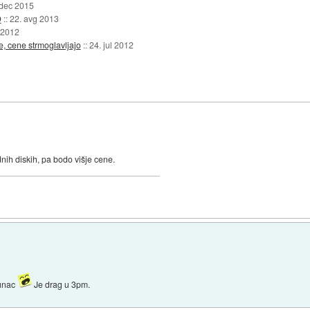
 dec 2015
D
::
22. avg 2013
 2012
, cene strmoglavljajo
::
24. jul 2012
nih diskih, pa bodo višje cene.
sunac
Je drag u 3pm.