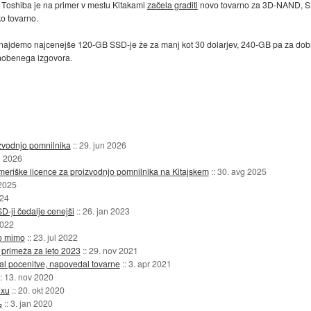
j. Toshiba je na primer v mestu Kitakami
začela graditi
novo tovarno za 3D-NAND, SK H
o tovarno.
 najdemo najcenejše 120-GB SSD-je že za manj kot 30 dolarjev, 240-GB pa za dobr
 nobenega izgovora.
zvodnjo pomnilnika
::
29. jun 2026
n 2026
eriške licence za proizvodnjo pomnilnika na Kitajskem
::
30. avg 2025
 2025
024
-ji čedalje cenejši
::
26. jan 2023
2022
so mimo
::
23. jul 2022
z primeža za leto 2023
::
29. nov 2021
 pocenitve, napovedal tovarne
::
3. apr 2021
::
13. nov 2020
ixu
::
20. okt 2020
%
::
3. jan 2020