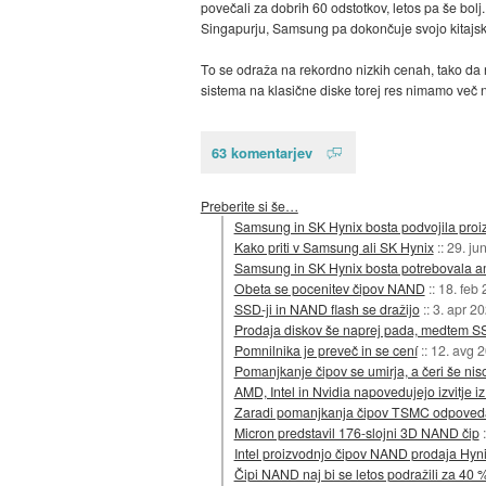
povečali za dobrih 60 odstotkov, letos pa še bol
Singapurju, Samsung pa dokončuje svojo kitajsk
To se odraža na rekordno nizkih cenah, tako da
sistema na klasične diske torej res nimamo več
63 komentarjev
Preberite si še…
Samsung in SK Hynix bosta podvojila proi
Kako priti v Samsung ali SK Hynix
::
29. ju
Samsung in SK Hynix bosta potrebovala am
Obeta se pocenitev čipov NAND
::
18. feb
SSD-ji in NAND flash se dražijo
::
3. apr 2
Prodaja diskov še naprej pada, medtem SSD
Pomnilnika je preveč in se cení
::
12. avg 
Pomanjkanje čipov se umirja, a čeri še ni
AMD, Intel in Nvidia napovedujejo izvitje i
Zaradi pomanjkanja čipov TSMC odpovedal
Micron predstavil 176-slojni 3D NAND čip
Intel proizvodnjo čipov NAND prodaja Hyn
Čipi NAND naj bi se letos podražili za 40 