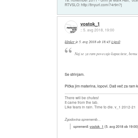
RTVSLO: http://tinyurl.com/74r9n7j
vostok_1
::
5. avg 2018, 19:00
klinker
je
5. avg 2018 ob 18:43
izjavil
:
Naj se za ram povecajo kapacitete, bemu
Se strinjam.
Pička jim materina, lopovi. Daš več za ram 
There will be chutes!
It came from the lab.
Like tears in rain. Time to die. v_1 2012-21
Zgodovina sprememb…
spremenil:
vostok_1
(
5. avg 2018 ob 19:00