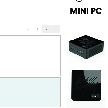
«
1
2
»