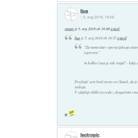
Ijus
::
5. avg 2018, 19:08
opeter
je
5. avg 2018 ob 19:00
izjavil
:
Ijus
je
5. avg 2018 ob 18:55
izjavil
:
"Za namestitev operacijskega siste
izgovora."
in koliko časa je tole trajal? - kdaj 
Prejšnjič sem bral ravno en članek, da je 
stoletja.
V zdajšnji obliki (seveda z drugačnim vm
tf!
Isotropic