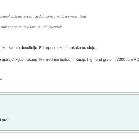
tehnologija luč sveta ugledala konec 70-ih let prejšnjega
esnikom) pa recimo tam na začetku 90-ih.
j kot zadnje desetletje. Enterprise okolje nekako ne steje.
o upirajo, kljub nakupu 1k+ vrednim buildom. Kupijo high end grafo in 7200 rpm 
5
)
 prej.