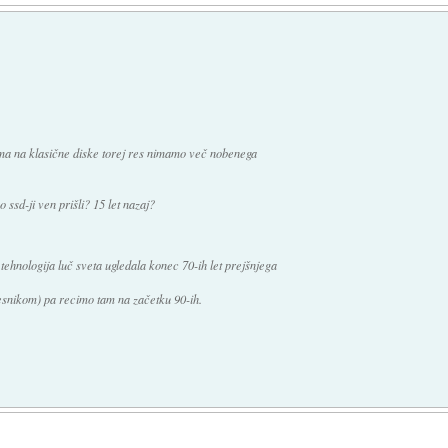
ma na klasične diske torej res nimamo več nobenega
so ssd-ji ven prišli? 15 let nazaj?
tehnologija luč sveta ugledala konec 70-ih let prejšnjega
esnikom) pa recimo tam na začetku 90-ih.