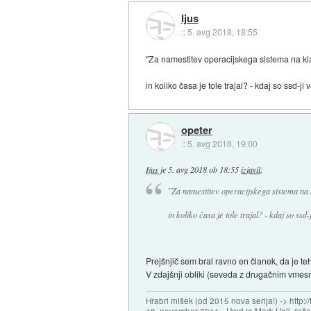
Ijus
::
5. avg 2018, 18:55
"Za namestitev operacijskega sistema na kl
in koliko časa je tole trajal? - kdaj so ssd-ji 
opeter
::
5. avg 2018, 19:00
Ijus
je
5. avg 2018 ob 18:55
izjavil
:
"Za namestitev operacijskega sistema na 
in koliko časa je tole trajal? - kdaj so ssd-
Prejšnjič sem bral ravno en članek, da je teh
V zdajšnji obliki (seveda z drugačnim vmes
Hrabri mišek (od 2015 nova serija!) -> http:/
18. november 2011 - Umrl je Mark Hall, "oč