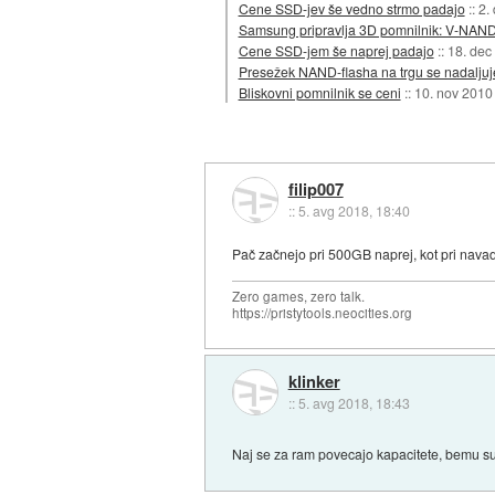
Cene SSD-jev še vedno strmo padajo
::
2.
Samsung pripravlja 3D pomnilnik: V-NAN
Cene SSD-jem še naprej padajo
::
18. dec
Presežek NAND-flasha na trgu se nadaljuje
Bliskovni pomnilnik se ceni
::
10. nov 2010
filip007
::
5. avg 2018, 18:40
Pač začnejo pri 500GB naprej, kot pri navad
Zero games, zero talk.
https://pristytools.neocities.org
klinker
::
5. avg 2018, 18:43
Naj se za ram povecajo kapacitete, bemu 