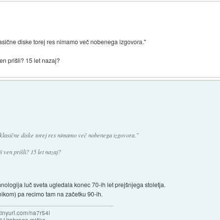
asične diske torej res nimamo več nobenega izgovora."
ven prišli? 15 let nazaj?
klasične diske torej res nimamo več nobenega izgovora."
ji ven prišli? 15 let nazaj?
nologija luč sveta ugledala konec 70-ih let prejšnjega stoletja.
nikom) pa recimo tam na začetku 90-ih.
/tinyurl.com/na7r54l
e" Hrabrega miška