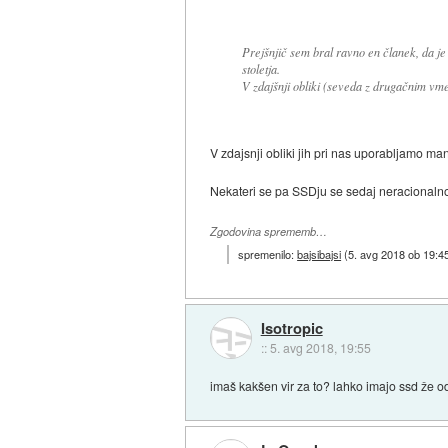
Prejšnjič sem bral ravno en članek, da je 
stoletja.
V zdajšnji obliki (seveda z drugačnim vm
V zdajsnji obliki jih pri nas uporabljamo man
Nekateri se pa SSDju se sedaj neracionaln
Zgodovina sprememb…
spremenilo:
bajsibajsi
(
5. avg 2018 ob 19:4
Isotropic
::
5. avg 2018, 19:55
imaš kakšen vir za to? lahko imajo ssd že od