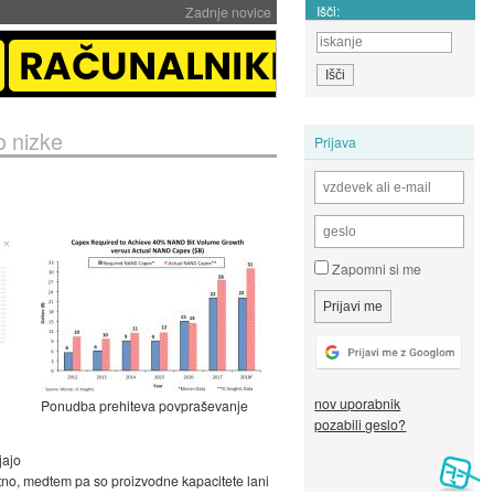
Išči:
Zadnje novice
 nizke
Prijava
Zapomni si me
nov uporabnik
Ponudba prehiteva povpraševanje
pozabili geslo?
jajo
tno, medtem pa so proizvodne kapacitete lani