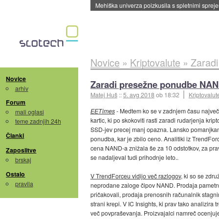
Evropska vesoljska agencija razvija svojo rak
Novice
»
Kriptovalute
»
Zarad
Novice
Zaradi presežne ponudbe NAND
arhiv
Matej Huš
::
5. avg 2018
ob 18:32
Kriptovalut
Forum
EETimes
- Medtem ko se v zadnjem času največk
mali oglasi
kartic, ki po skokoviti rasti zaradi rudarjenja krip
teme zadnjih 24h
SSD-jev precej manj opazna. Lansko pomanjka
Članki
ponudba, kar je zbilo ceno. Analitiki iz TrendFo
cena NAND-a znižala še za 10 odstotkov, za prav 
Zaposlitve
se nadaljeval tudi prihodnje leto..
brskaj
Ostalo
V TrendForceu vidijo več razlogov
, ki so se zdru
pravila
neprodane zaloge čipov NAND. Prodaja pametnih 
pričakovali, prodaja prenosnih računalnik stag
strani krepi. V IC Insights, ki prav tako analizira 
več povpraševanja. Proizvajalci namreč ocenjuje