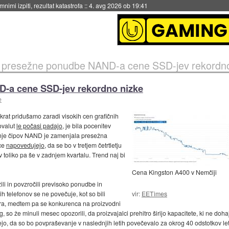
eto za večkratno uporabo
::
4. avg 2026 ob 19:41
i presežne ponudbe NAND-a cene SSD-jev rekordno
-a cene SSD-jev rekordno nizke
e
rat pridušamo zaradi visokih cen grafičnih
tovalut
le počasi padajo
, je bila pocenitev
nje čipov NAND je zamenjala presežna
rce
napovedujejo
, da se bo v tretjem četrtletju
toliko pa še v zadnjem kvartalu. Trend naj bi
Cena Kingston A400 v Nemčiji
žili in povzročili previsoko ponudbe in
vir:
EETimes
telefonov se ne povečuje, kot so bili
nira, medtem pa se konkurenca na proizvodni
trg, so že minuli mesec opozorili, da proizvajalci prehitro širijo kapacitete, ki ne doha
jo, da so bo povpraševanje v naslednjih letih povečevalo za okrog 40 odstotkov le