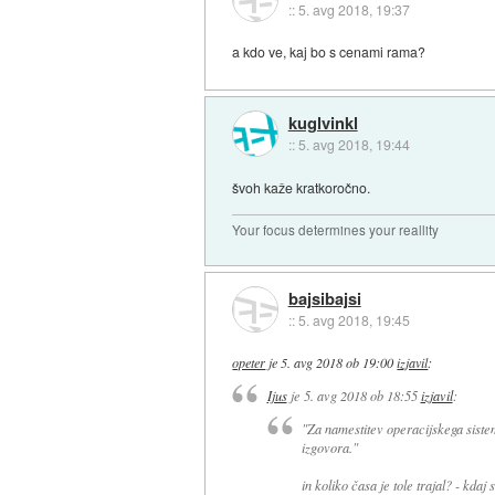
::
5. avg 2018, 19:37
a kdo ve, kaj bo s cenami rama?
kuglvinkl
::
5. avg 2018, 19:44
švoh kaže kratkoročno.
Your focus determines your reallity
bajsibajsi
::
5. avg 2018, 19:45
opeter
je
5. avg 2018 ob 19:00
izjavil
:
Ijus
je
5. avg 2018 ob 18:55
izjavil
:
"Za namestitev operacijskega siste
izgovora."
in koliko časa je tole trajal? - kdaj 