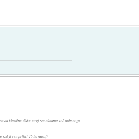
ma na klasične diske torej res nimamo več nobenega
so ssd-ji ven prišli? 15 let nazaj?