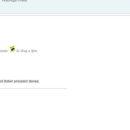
 sunac
Je drag u 3pm.
kot dober procesor danes.
)