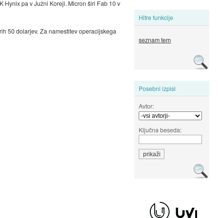
ynix pa v Južni Koreji. Micron širi Fab 10 v
Hitre funkcije
ih 50 dolarjev. Za namestitev operacijskega
seznam tem
Posebni izpisi
Avtor:
Ključna beseda: