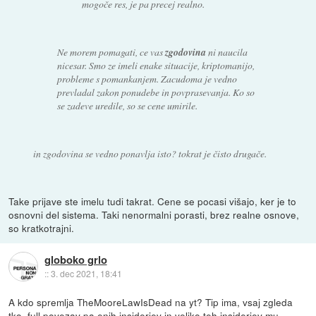
mogoče res, je pa precej realno.
Ne morem pomagati, ce vas
zgodovina
ni naucila
nicesar. Smo ze imeli enake situacije, kriptomanijo,
probleme s pomankanjem. Zacudoma je vedno
prevladal zakon ponudebe in povprasevanja. Ko so
se zadeve uredile, so se cene umirile.
in zgodovina se vedno ponavlja isto? tokrat je čisto drugače.
Take prijave ste imelu tudi takrat. Cene se pocasi višajo, ker je to
osnovni del sistema. Taki nenormalni porasti, brez realne osnove,
so kratkotrajni.
globoko grlo
::
3. dec 2021, 18:41
A kdo spremlja TheMooreLawIsDead na yt? Tip ima, vsaj zgleda
tko, full povezav pa enih insiderjev in veliko teh insiderjev mu