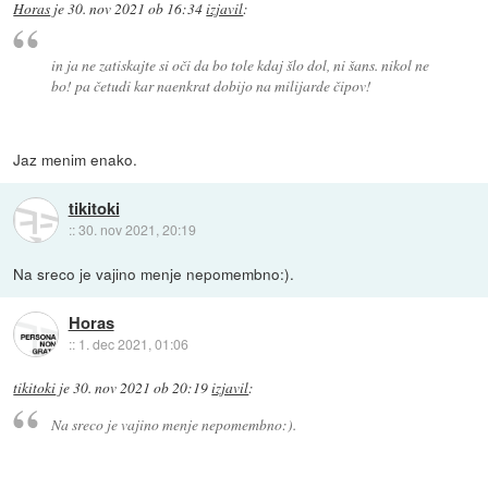
Horas
je
30. nov 2021 ob 16:34
izjavil
:
in ja ne zatiskajte si oči da bo tole kdaj šlo dol, ni šans. nikol ne
bo! pa četudi kar naenkrat dobijo na milijarde čipov!
Jaz menim enako.
tikitoki
::
30. nov 2021, 20:19
Na sreco je vajino menje nepomembno:).
Horas
::
1. dec 2021, 01:06
tikitoki
je
30. nov 2021 ob 20:19
izjavil
:
Na sreco je vajino menje nepomembno:).