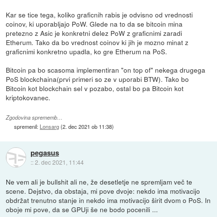
Kar se tice tega, koliko graficnih rabis je odvisno od vrednosti
coinov, ki uporabljajo PoW. Glede na to da se bitcoin mina
pretezno z Asic je konkretni delez PoW z graficnimi zaradi
Etherum. Tako da bo vrednost coinov ki jih je mozno minat z
graficnimi konkretno upadla, ko gre Etherum na PoS.
Bitcoin pa bo scasoma implementiran "on top of" nekega drugega
PoS blockchaina(prvi primeri so ze v uporabi BTW). Tako bo
Bitcoin kot blockchain sel v pozabo, ostal bo pa Bitcoin kot
kriptokovanec.
Zgodovina sprememb…
spremenil:
Lonsarg
(
2. dec 2021 ob 11:38
)
pegasus
::
2. dec 2021, 11:44
Ne vem ali je bullshit ali ne, že desetletje ne spremljam več te
scene. Dejstvo, da obstaja, mi pove dvoje: nekdo ima motivacijo
obdržat trenutno stanje in nekdo ima motivacijo širit dvom o PoS. In
oboje mi pove, da se GPUji še ne bodo pocenili ...