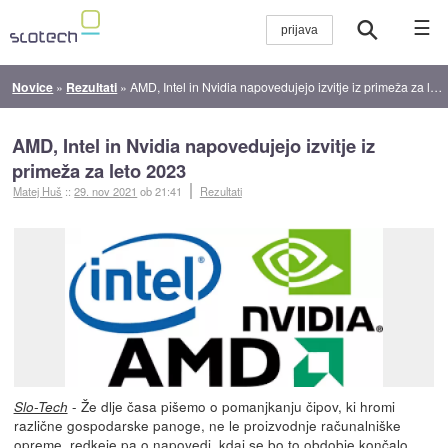
☰
Novice
»
Rezultati
»
AMD, Intel in Nvidia napovedujejo izvitje iz primeža za leto 2023
AMD, Intel in Nvidia napovedujejo izvitje iz
primeža za leto 2023
Matej Huš
::
29. nov 2021
ob 21:41
Rezultati
- Že dlje časa pišemo o pomanjkanju čipov, ki hromi
Slo-Tech
različne gospodarske panoge, ne le proizvodnje računalniške
opreme, redkeje pa o napovedi, kdaj se bo to obdobje končalo.