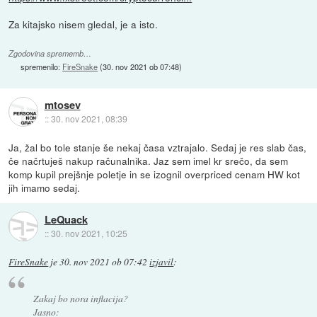
Za kitajsko nisem gledal, je a isto.
Zgodovina sprememb…
spremenilo:
FireSnake
(
30. nov 2021 ob 07:48
)
mtosev
::
30. nov 2021, 08:39
Ja, žal bo tole stanje še nekaj časa vztrajalo. Sedaj je res slab čas,
če načrtuješ nakup računalnika. Jaz sem imel kr srečo, da sem
komp kupil prejšnje poletje in se izognil overpriced cenam HW kot
jih imamo sedaj.
LeQuack
::
30. nov 2021, 10:25
FireSnake
je
30. nov 2021 ob 07:42
izjavil
:
Zakaj bo nora inflacija?
Jasno: