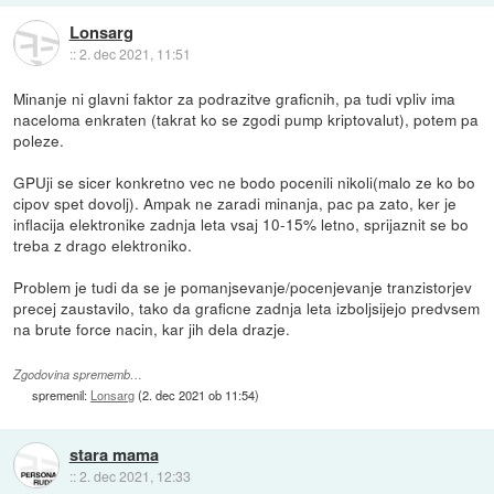
Lonsarg
::
2. dec 2021, 11:51
Minanje ni glavni faktor za podrazitve graficnih, pa tudi vpliv ima
naceloma enkraten (takrat ko se zgodi pump kriptovalut), potem pa
poleze.
GPUji se sicer konkretno vec ne bodo pocenili nikoli(malo ze ko bo
cipov spet dovolj). Ampak ne zaradi minanja, pac pa zato, ker je
inflacija elektronike zadnja leta vsaj 10-15% letno, sprijaznit se bo
treba z drago elektroniko.
Problem je tudi da se je pomanjsevanje/pocenjevanje tranzistorjev
precej zaustavilo, tako da graficne zadnja leta izboljsijejo predvsem
na brute force nacin, kar jih dela drazje.
Zgodovina sprememb…
spremenil:
Lonsarg
(
2. dec 2021 ob 11:54
)
stara mama
::
2. dec 2021, 12:33