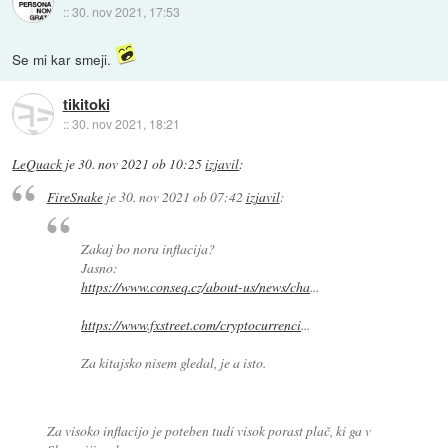
::
30. nov 2021, 17:53
Se mi kar smeji.
tikitoki
::
30. nov 2021, 18:21
LeQuack
je
30. nov 2021 ob 10:25
izjavil
:
FireSnake
je
30. nov 2021 ob 07:42
izjavil
:
Zakaj bo nora inflacija?
Jasno:
https://www.conseq.cz/about-us/news/cha
...
https://www.fxstreet.com/cryptocurrenci
...
Za kitajsko nisem gledal, je a isto.
Za visoko inflacijo je poteben tudi visok porast plač, ki ga v