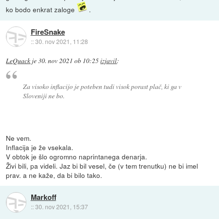
ko bodo enkrat zaloge
.
FireSnake
::
30. nov 2021, 11:28
LeQuack
je
30. nov 2021 ob 10:25
izjavil
:
Za visoko inflacijo je poteben tudi visok porast plač, ki ga v
Sloveniji ne bo.
Ne vem.
Inflacija je že vsekala.
V obtok je šlo ogromno naprintanega denarja.
Živi bili, pa videli. Jaz bi bil vesel, če (v tem trenutku) ne bi imel
prav. a ne kaže, da bi bilo tako.
Markoff
::
30. nov 2021, 15:37