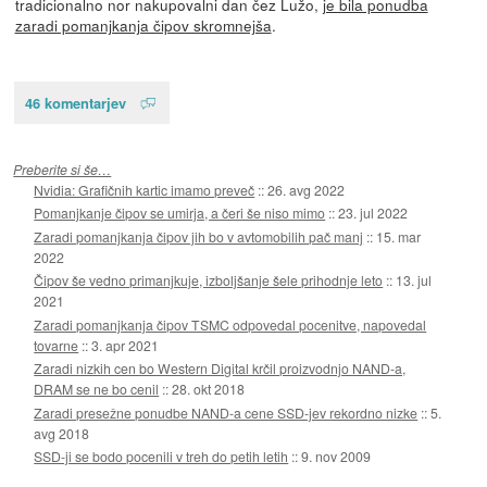
tradicionalno nor nakupovalni dan čez Lužo,
je bila ponudba
zaradi pomanjkanja čipov skromnejša
.
46 komentarjev
Preberite si še…
Nvidia: Grafičnih kartic imamo preveč
::
26. avg 2022
Pomanjkanje čipov se umirja, a čeri še niso mimo
::
23. jul 2022
Zaradi pomanjkanja čipov jih bo v avtomobilih pač manj
::
15. mar
2022
Čipov še vedno primanjkuje, izboljšanje šele prihodnje leto
::
13. jul
2021
Zaradi pomanjkanja čipov TSMC odpovedal pocenitve, napovedal
tovarne
::
3. apr 2021
Zaradi nizkih cen bo Western Digital krčil proizvodnjo NAND-a,
DRAM se ne bo cenil
::
28. okt 2018
Zaradi presežne ponudbe NAND-a cene SSD-jev rekordno nizke
::
5.
avg 2018
SSD-ji se bodo pocenili v treh do petih letih
::
9. nov 2009