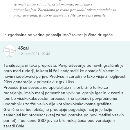
ze imeli enake situacije, kriptomanijo, probleme s
pomankanjem. Zacudoma je vedno prevladal zakon ponudebe in
povprasevanja. Ko so se zadeve uredile, so se cene umirile.
in zgodovina se vedno ponavlja isto? tokrat je čisto drugače.
45cal
::
2. dec 2021, 19:43
Ta situacija ni tako preprosta. Povpraševanje po novih grafičnih je
noro med rudarji, folkom ki želi nadgraditi že obstoječi sistem in
novimi izdelovalci pc-jev. Predvsem zaradi ne tako višje zmogljivosti
20xx generacije v primerjavi z gtx 10xx.
Procesorji se seveda ne uporabljajo niti približno toliko za
rudarjenje, imajo manj pomemben vpliv na igranje iger in v zvezi s
tem bo visokokakovosten procesor (na splošno) povprečnemu
uporabniku zdržal veliko dlje kot visokokakovostna grafična.
Grafične se tudi običajno prodajajo pogosteje, saj jo je lažje
zamenjati kot procesor (vsaj zaradi potrebe po novi matični vsakih
par let). Tudi cene SSD-jev so bile nekaj časa pod vprašajem
zaradi Chie.