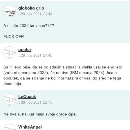
globoko grlo
::
29. nov 2021, 21:43
A ni leto 2022 še vmes????
FUCK OFF!
opeter
::
29. nov 2021, 21:45
Saj ti lepo piše, da se bo zdajšnja situacija vlekla vsaj še eno leto
(zato ni omenjeno 2022), če ne dve (IBM omenja 2024). Imam
občutek, da se stranje ne bo "normaliziralo" vsaj do sredine tega
desetletja.
LeQuack
::
29. nov 2021, 22:15
Ne hvala, naj kar majo svoje drage čipe.
WhiteAngel