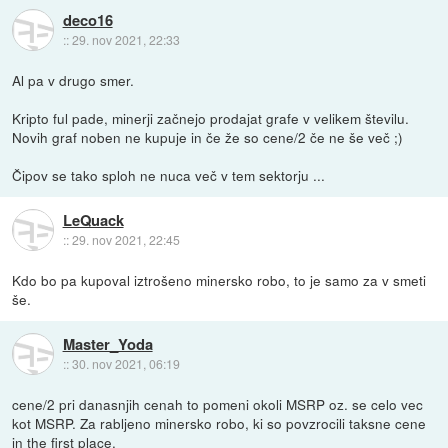
deco16
::
29. nov 2021, 22:33
Al pa v drugo smer.
Kripto ful pade, minerji začnejo prodajat grafe v velikem številu.
Novih graf noben ne kupuje in če že so cene/2 če ne še več ;)
Čipov se tako sploh ne nuca več v tem sektorju ...
LeQuack
::
29. nov 2021, 22:45
Kdo bo pa kupoval iztrošeno minersko robo, to je samo za v smeti
še.
Master_Yoda
::
30. nov 2021, 06:19
cene/2 pri danasnjih cenah to pomeni okoli MSRP oz. se celo vec
kot MSRP. Za rabljeno minersko robo, ki so povzrocili taksne cene
in the first place.