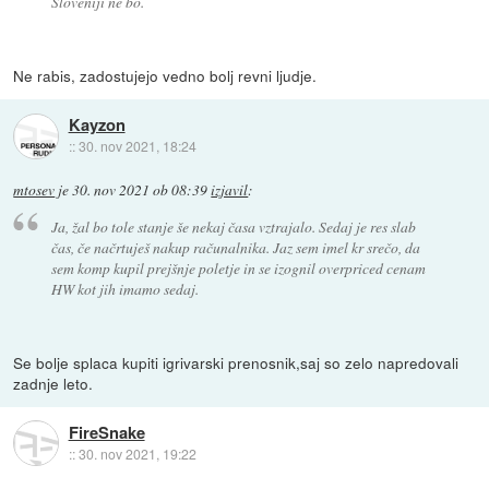
Sloveniji ne bo.
Ne rabis, zadostujejo vedno bolj revni ljudje.
Kayzon
::
30. nov 2021, 18:24
mtosev
je
30. nov 2021 ob 08:39
izjavil
:
Ja, žal bo tole stanje še nekaj časa vztrajalo. Sedaj je res slab
čas, če načrtuješ nakup računalnika. Jaz sem imel kr srečo, da
sem komp kupil prejšnje poletje in se izognil overpriced cenam
HW kot jih imamo sedaj.
Se bolje splaca kupiti igrivarski prenosnik,saj so zelo napredovali
zadnje leto.
FireSnake
::
30. nov 2021, 19:22