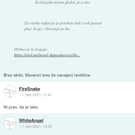
Za kitajsko nisem gledal, je a isto.
Za visoko inflacijo je poteben tudi visok porast
plač, ki ga v Sloveniji ne bo.
Očitno se že dogaja:
https://siol.net/posel-danes/novice/slo...
Brez skrbi, Slovenci smo že navajeni revščine.
FireSnake
::
1. dec 2021, 11:41
Ni prav, da je tako.
WhiteAngel
::
1. dec 2021, 13:02