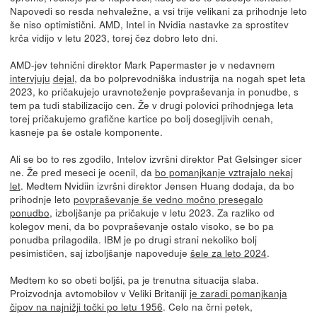
Napovedi so resda nehvaležne, a vsi trije velikani za prihodnje leto
še niso optimistični. AMD, Intel in Nvidia nastavke za sprostitev
krča vidijo v letu 2023, torej čez dobro leto dni.
AMD-jev tehnični direktor Mark Papermaster je v nedavnem
intervjuju
dejal
, da bo polprevodniška industrija na nogah spet leta
2023, ko pričakujejo uravnoteženje povpraševanja in ponudbe, s
tem pa tudi stabilizacijo cen. Že v drugi polovici prihodnjega leta
torej pričakujemo grafične kartice po bolj dosegljivih cenah,
kasneje pa še ostale komponente.
Ali se bo to res zgodilo, Intelov izvršni direktor Pat Gelsinger sicer
ne. Že pred meseci je ocenil, da
bo pomanjkanje vztrajalo nekaj
let
. Medtem Nvidiin izvršni direktor Jensen Huang dodaja, da bo
prihodnje leto
povpraševanje še vedno močno presegalo
ponudbo
, izboljšanje pa pričakuje v letu 2023. Za razliko od
kolegov meni, da bo povpraševanje ostalo visoko, se bo pa
ponudba prilagodila. IBM je po drugi strani nekoliko bolj
pesimističen, saj izboljšanje napoveduje
šele za leto 2024
.
Medtem ko so obeti boljši, pa je trenutna situacija slaba.
Proizvodnja avtomobilov v Veliki Britaniji
je zaradi pomanjkanja
čipov na najnižji točki po letu 1956
. Celo na črni petek,