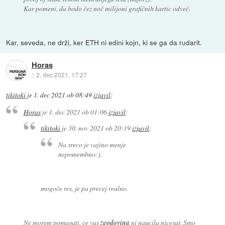
Kar pomeni, da bodo čez noč milijoni grafičnih kartic odveč.
Kar, seveda, ne drži, ker ETH ni edini kojn, ki se ga da rudarit.
Horas
::
2. dec 2021, 17:27
tikitoki
je
1. dec 2021 ob 08:49
izjavil
:
Horas
je
1. dec 2021 ob 01:06
izjavil
:
tikitoki
je
30. nov 2021 ob 20:19
izjavil
:
Na sreco je vajino menje
nepomembno:).
mogoče res, je pa precej realno.
Ne morem pomagati, ce vas
zgodovina
ni naucila nicesar. Smo