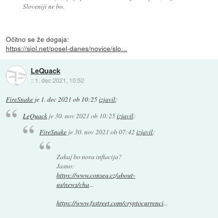
Sloveniji ne bo.
Očitno se že dogaja:
https://siol.net/posel-danes/novice/slo...
LeQuack
::
1. dec 2021, 10:52
FireSnake
je
1. dec 2021 ob 10:25
izjavil
:
LeQuack
je
30. nov 2021 ob 10:25
izjavil
:
FireSnake
je
30. nov 2021 ob 07:42
izjavil
:
Zakaj bo nora inflacija?
Jasno:
https://www.conseq.cz/about-
us/news/cha
...
https://www.fxstreet.com/cryptocurrenci
...