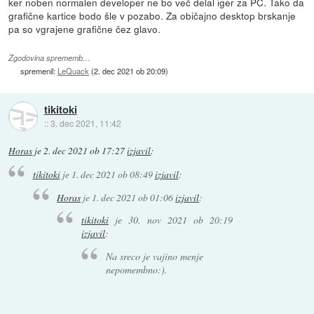
ker noben normalen developer ne bo več delal iger za PC. Tako da
grafične kartice bodo šle v pozabo. Za običajno desktop brskanje
pa so vgrajene grafične čez glavo.
Zgodovina sprememb…
spremenil:
LeQuack
(
2. dec 2021 ob 20:09
)
tikitoki
::
3. dec 2021, 11:42
Horas
je
2. dec 2021 ob 17:27
izjavil
:
tikitoki
je
1. dec 2021 ob 08:49
izjavil
:
Horas
je
1. dec 2021 ob 01:06
izjavil
:
tikitoki
je
30. nov 2021 ob 20:19
izjavil
:
Na sreco je vajino menje
nepomembno:).