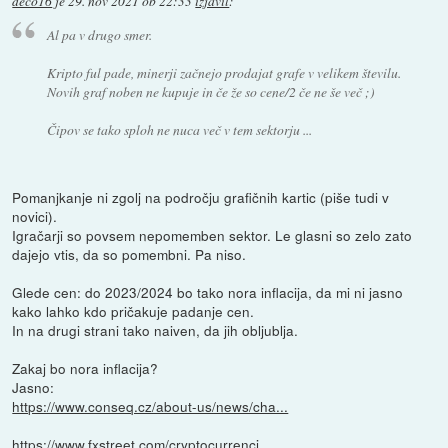
deco16
je
29. nov 2021 ob 22:33
izjavil
:
Al pa v drugo smer.
Kripto ful pade, minerji začnejo prodajat grafe v velikem številu.
Novih graf noben ne kupuje in če že so cene/2 če ne še več ;)
Čipov se tako sploh ne nuca več v tem sektorju ...
Pomanjkanje ni zgolj na področju grafičnih kartic (piše tudi v
novici).
Igračarji so povsem nepomemben sektor. Le glasni so zelo zato
dajejo vtis, da so pomembni. Pa niso.
Glede cen: do 2023/2024 bo tako nora inflacija, da mi ni jasno
kako lahko kdo pričakuje padanje cen.
In na drugi strani tako naiven, da jih obljublja.
Zakaj bo nora inflacija?
Jasno:
https://www.conseq.cz/about-us/news/cha...
https://www.fxstreet.com/cryptocurrenci...