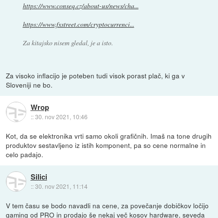
https://www.conseq.cz/about-us/news/cha...
https://www.fxstreet.com/cryptocurrenci...
Za kitajsko nisem gledal, je a isto.
Za visoko inflacijo je poteben tudi visok porast plač, ki ga v
Sloveniji ne bo.
Wrop
::
30. nov 2021, 10:46
Kot, da se elektronika vrti samo okoli grafičnih. Imaš na tone drugih
produktov sestavljeno iz istih komponent, pa so cene normalne in
celo padajo.
Silici
::
30. nov 2021, 11:14
V tem času se bodo navadli na cene, za povečanje dobičkov ločijo
gaming od PRO in prodajo še nekaj več kosov hardware, seveda