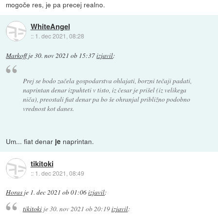
mogoče res, je pa precej realno.
WhiteAngel
::
1. dec 2021, 08:28
Markoff
je
30. nov 2021 ob 15:37
izjavil
:
Prej se bodo začela gospodarstva ohlajati, borzni tečaji padati,
naprintan denar izpuhteti v tisto, iz česar je prišel (iz velikega
niča), preostali fiat denar pa bo še ohranjal približno podobno
vrednost kot danes.
Um... fiat denar
naprintan.
je
tikitoki
::
1. dec 2021, 08:49
Horas
je
1. dec 2021 ob 01:06
izjavil
:
tikitoki
je
30. nov 2021 ob 20:19
izjavil
: