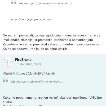
Na sreco je vajino menje nepomembno:).
mogoče res, je pa precej realno.
Ne morem pomagati, ce vas zgodovina ni naucila nicesar. Smo ze
imeli enake situacije, kriptomanijo, probleme s pomankanjem.
Zacudoma je vedno prevladal zakon ponudebe in povprasevanja.
Ko so se zadeve uredile, so se cene umirile.
FireSnake
::
1. dec 2021, 09:23
tikitoki
je
30. nov 2021 ob 20:19
izjavil
:
Na sreco je vajino menje nepomembno:).
Kakor je nepomembno
kar
tukaj gori napišemo. Vključno
vse
vsi mi
s tabo.