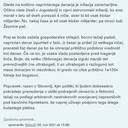
Glede na količino naprintanega denarja je inflacija zanemarljiva.
Očitno niste živeli v Jugoslaviji in njeni astronomski inflaciji, ko smo
morali v letu ali dveh porezati 4 ničle, sicer bi bil vsak klošar
milijarder. No, nekaj časa je bil vsak klošar milijarder, pa otroci tudi.
Žepnine pač.
Prej se bodo začela gospodarstva ohlajati, borzni tečaji padati,
naprintan denar izpuhteti v tisto, iz česar je prišel (iz velikega niča),
preostali fiat denar pa bo še ohranjal približno podobno vrednost
kot danes. Če ne bo, je vsaka vlada postavljena pred tveganje
linča. Bolje, da veliko (fiktivnega) denarja izgubi manjši del
premožnejših (ne ultrabogati, ti so ultrabogati z razlogom) kot
masa dninarjev in mezdnikov, ki gredo na ulice približno 1e100x
hitreje kot bogatuni.
Popravek: razen v Sloveniji, kjer politiki, ki ljudem dobesedno
pokradejo premoženje v obliki podrejenih obveznic s fiktivnimi
tečaji na podlagi arbitrarnih nestrokovnih ocenjevanj nepremičnih
pod bančnimi hipotekami, še naprej uživajo podporo tega istega
butastega plebsa.
Zgodovina sprememb…
spremenilo:
Markoff
(
30. nov 2021 ob 15:38
)