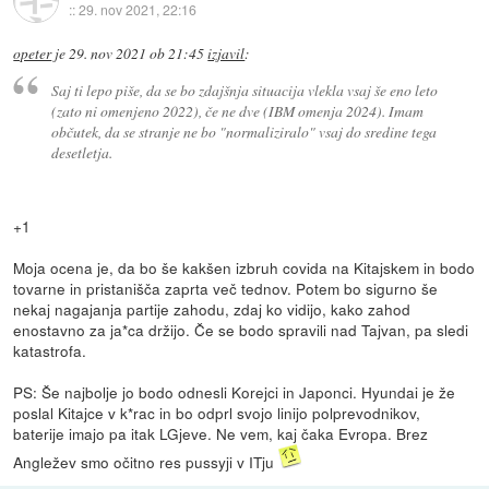
::
29. nov 2021, 22:16
opeter
je
29. nov 2021 ob 21:45
izjavil
:
Saj ti lepo piše, da se bo zdajšnja situacija vlekla vsaj še eno leto
(zato ni omenjeno 2022), če ne dve (IBM omenja 2024). Imam
občutek, da se stranje ne bo "normaliziralo" vsaj do sredine tega
desetletja.
+1
Moja ocena je, da bo še kakšen izbruh covida na Kitajskem in bodo
tovarne in pristanišča zaprta več tednov. Potem bo sigurno še
nekaj nagajanja partije zahodu, zdaj ko vidijo, kako zahod
enostavno za ja*ca držijo. Če se bodo spravili nad Tajvan, pa sledi
katastrofa.
PS: Še najbolje jo bodo odnesli Korejci in Japonci. Hyundai je že
poslal Kitajce v k*rac in bo odprl svojo linijo polprevodnikov,
baterije imajo pa itak LGjeve. Ne vem, kaj čaka Evropa. Brez
Angležev smo očitno res pussyji v ITju