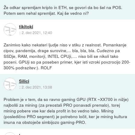
Že odkar spremljam kripto in ETH, se govori da bo šel na POS.
Potem sem nehal spremljat. Kaj še vedno ni?
tikitoki
::
2. dec 2021, 12:40
Zanimivo kako nekateri ljudje niso v stiku z realnost. Pomankanje
cipov, pandemija, drage surovine,... bla, bla, bla. Cudezno pa
SSDje, RAM, monitorji, INTEL CPUji,.... niso bili se nikoli tako
poceni. GPUji so pa poseben primer, kjer isti vzroki povzrocijo 200-
300% podrazitev:). ROLF
Silici
::
2. dec 2021, 13:08
Problem je v tem, da so ravno gaming GPU (RTX ~XX700 in nižje)
najbolši za mining (za preostali PRO ponavadi premalo), torej
mining pobere vse kar dela profit in bo vedno tako. Mining
(posledično PRO segment) je potrebno ločit, ker je mining kultura
imuna na obstoječe simbijozo gaming-PRO.