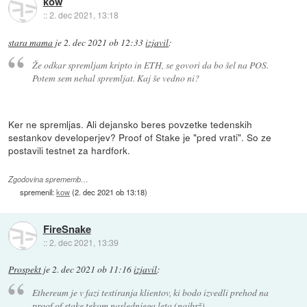
kow
::
2. dec 2021, 13:18
stara mama
je
2. dec 2021 ob 12:33
izjavil
:
Že odkar spremljam kripto in ETH, se govori da bo šel na POS.
Potem sem nehal spremljat. Kaj še vedno ni?
Ker ne spremljas. Ali dejansko beres povzetke tedenskih
sestankov developerjev? Proof of Stake je "pred vrati". So ze
postavili testnet za hardfork.
Zgodovina sprememb…
spremenil:
kow
(
2. dec 2021 ob 13:18
)
FireSnake
::
2. dec 2021, 13:39
Prospekt
je
2. dec 2021 ob 11:16
izjavil
:
Ethereum je v fazi testiranja klientov, ki bodo izvedli prehod na
proof of stake tekom naslednjega leta (najbrž).