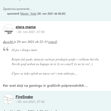
Zgodovina sprememb…
spremenil:
Master_Yoda
(
30. nov 2021 ob 06:20
)
stara mama
::
30. nov 2021, 07:30
deco16
je
29. nov 2021 ob 22:33
izjavil
:
Al pa v drugo smer.
Kripto ful pade, minerji začnejo prodajat grafe v velikem številu.
Novih graf noben ne kupuje in če že so cene/2 če ne še več ;)
Čipov se tako sploh ne nuca več v tem sektorju ...
Ker svet stoji na gamingu in grafičnih polprevodnikih....
FireSnake
::
30. nov 2021, 07:42