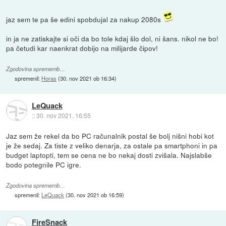
jaz sem te pa še edini spobdujal za nakup 2080s
in ja ne zatiskajte si oči da bo tole kdaj šlo dol, ni šans. nikol ne bo!
pa četudi kar naenkrat dobijo na milijarde čipov!
Zgodovina sprememb…
spremenil:
Horas
(
30. nov 2021 ob 16:34
)
LeQuack
::
30. nov 2021, 16:55
Jaz sem že rekel da bo PC računalnik postal še bolj nišni hobi kot
je že sedaj. Za tiste z veliko denarja, za ostale pa smartphoni in pa
budget laptopti, tem se cena ne bo nekaj dosti zvišala. Najslabše
bodo potegnile PC igre.
Zgodovina sprememb…
spremenil:
LeQuack
(
30. nov 2021 ob 16:59
)
FireSnack