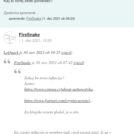
Kaj si torej želel povedati?
Zgodovina sprememb…
spremenilo:
FireSnake
(
1. dec 2021 ob 09:23
)
FireSnake
::
1. dec 2021, 10:25
LeQuack
je
30. nov 2021 ob 10:25
izjavil
:
FireSnake
je
30. nov 2021 ob 07:42
izjavil
:
Zakaj bo nora inflacija?
Jasno:
https://www.conseq.cz/about-us/news/cha
...
https://www.fxstreet.com/cryptocurrenci
...
Za kitajsko nisem gledal, je a isto.
Za visoko inflacijo je poteben tudi visok porast plač, ki ga v