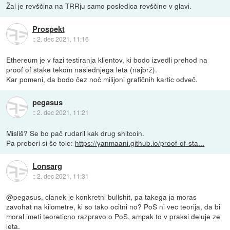
Žal je revščina na TRRju samo posledica revščine v glavi.
Prospekt
::
2. dec 2021, 11:16
Ethereum je v fazi testiranja klientov, ki bodo izvedli prehod na
proof of stake tekom naslednjega leta (najbrž).
Kar pomeni, da bodo čez noč milijoni grafičnih kartic odveč.
pegasus
::
2. dec 2021, 11:21
Misliš? Se bo pač rudaril kak drug shitcoin.
Pa preberi si še tole:
https://yanmaani.github.io/proof-of-sta...
Lonsarg
::
2. dec 2021, 11:31
@pegasus, clanek je konkretni bullshit, pa takega ja moras
zavohat na kilometre, ki so tako ocitni no? PoS ni vec teorija, da bi
moral imeti teoreticno razpravo o PoS, ampak to v praksi deluje ze
leta.