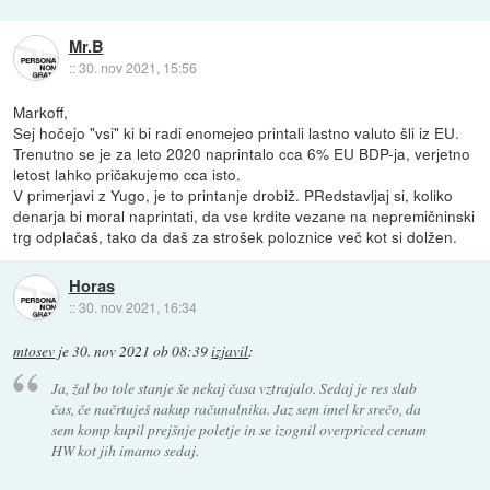
Mr.B
::
30. nov 2021, 15:56
Markoff,
Sej hočejo "vsi" ki bi radi enomejeo printali lastno valuto šli iz EU.
Trenutno se je za leto 2020 naprintalo cca 6% EU BDP-ja, verjetno
letost lahko pričakujemo cca isto.
V primerjavi z Yugo, je to printanje drobiž. PRedstavljaj si, koliko
denarja bi moral naprintati, da vse krdite vezane na nepremičninski
trg odplačaš, tako da daš za strošek poloznice več kot si dolžen.
Horas
::
30. nov 2021, 16:34
mtosev
je
30. nov 2021 ob 08:39
izjavil
:
Ja, žal bo tole stanje še nekaj časa vztrajalo. Sedaj je res slab
čas, če načrtuješ nakup računalnika. Jaz sem imel kr srečo, da
sem komp kupil prejšnje poletje in se izognil overpriced cenam
HW kot jih imamo sedaj.