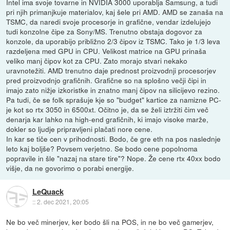
Intel ima svoje tovarne in NVIDIA 3000 uporablja Samsung, a tudi
pri njih primanjkuje materialov, kaj šele pri AMD. AMD se zanaša na
TSMC, da naredi svoje procesorje in grafične, vendar izdelujejo
tudi konzolne čipe za Sony/MS. Trenutno obstaja dogovor za
konzole, da uporabijo približno 2/3 čipov iz TSMC. Tako je 1/3 leva
razdeljena med GPU in CPU. Velikost matrice na GPU prinaša
veliko manj čipov kot za CPU. Zato morajo stvari nekako
uravnotežiti. AMD trenutno daje prednost proizvodnji procesorjev
pred proizvodnjo grafičnih. Grafične so na splošno večji čipi in
imajo zato nižje izkoristke in znatno manj čipov na silicijevo rezino.
Pa tudi, če se folk sprašuje kje so "budget" kartice za namizne PC-
je kot so rtx 3050 in 6500xt. Očitno je, da se želi iztržiti čim več
denarja kar lahko na high-end grafičnih, ki imajo visoke marže,
dokler so ljudje pripravljeni plačati nore cene.
In kar se tiče cen v prihodnosti. Bodo, če gre eth na pos naslednje
leto kaj boljše? Povsem verjetno. Se bodo cene popolnoma
popravile in šle "nazaj na stare tire"? Nope. Že cene rtx 40xx bodo
višje, da ne govorimo o porabi energije.
LeQuack
::
2. dec 2021, 20:05
Ne bo več minerjev, ker bodo šli na POS, in ne bo več gamerjev,