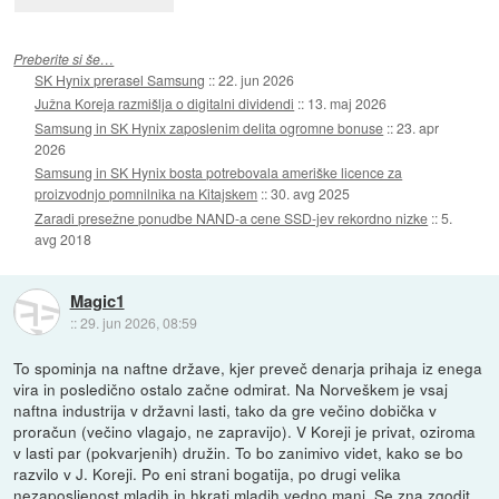
Preberite si še…
SK Hynix prerasel Samsung
::
22. jun 2026
Južna Koreja razmišlja o digitalni dividendi
::
13. maj 2026
Samsung in SK Hynix zaposlenim delita ogromne bonuse
::
23. apr
2026
Samsung in SK Hynix bosta potrebovala ameriške licence za
proizvodnjo pomnilnika na Kitajskem
::
30. avg 2025
Zaradi presežne ponudbe NAND-a cene SSD-jev rekordno nizke
::
5.
avg 2018
Magic1
::
29. jun 2026, 08:59
To spominja na naftne države, kjer preveč denarja prihaja iz enega
vira in posledično ostalo začne odmirat. Na Norveškem je vsaj
naftna industrija v državni lasti, tako da gre večino dobička v
proračun (večino vlagajo, ne zapravijo). V Koreji je privat, oziroma
v lasti par (pokvarjenih) družin. To bo zanimivo videt, kako se bo
razvilo v J. Koreji. Po eni strani bogatija, po drugi velika
nezaposljenost mladih in hkrati mladih vedno manj. Se zna zgodit,