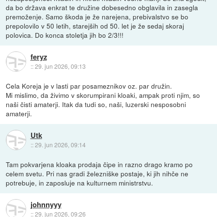
da bo država enkrat te družine dobesedno obglavila in zasegla
premoženje. Samo škoda je že narejena, prebivalstvo se bo
prepolovilo v 50 letih, starejših od 50. let je že sedaj skoraj
polovica. Do konca stoletja jih bo 2/3!!!
feryz
::
29. jun 2026, 09:13
Cela Koreja je v lasti par posameznikov oz. par družin.
Mi mislimo, da živimo v skorumpirani kloaki, ampak proti njim, so
naši čisti amaterji. Itak da tudi so, naši, luzerski nesposobni
amaterji.
Utk
::
29. jun 2026, 09:14
Tam pokvarjena kloaka prodaja čipe in razno drago kramo po
celem svetu. Pri nas gradi železniške postaje, ki jih nihče ne
potrebuje, in zaposluje na kulturnem ministrstvu.
johnnyyy
::
29. jun 2026, 09:26