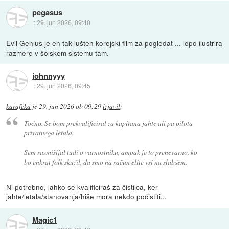
pegasus
::
29. jun 2026, 09:40
Evil Genius je en tak lušten korejski film za pogledat ... lepo ilustrira
razmere v šolskem sistemu tam.
johnnyyy
::
29. jun 2026, 09:45
karafeka
je
29. jun 2026 ob 09:29
izjavil
:
Točno. Se bom prekvalificiral za kapitana jahte ali pa pilota
privatnega letala.
Sem razmišljal tudi o varnostniku, ampak je to prenevarno, ko
bo enkrat folk skužil, da smo na račun elite vsi na slabšem.
Ni potrebno, lahko se kvalificiraš za čistilca, ker
jahte/letala/stanovanja/hiše mora nekdo počistiti...
Magic1