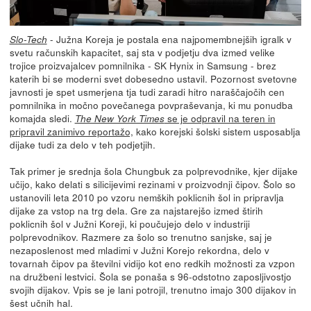
- Južna Koreja je postala ena najpomembnejših igralk v
Slo-Tech
svetu računskih kapacitet, saj sta v podjetju dva izmed velike
trojice proizvajalcev pomnilnika - SK Hynix in Samsung - brez
katerih bi se moderni svet dobesedno ustavil. Pozornost svetovne
javnosti je spet usmerjena tja tudi zaradi hitro naraščajočih cen
pomnilnika in močno povečanega povpraševanja, ki mu ponudba
komajda sledi.
se je odpravil na teren in
The New York Times
pripravil zanimivo reportažo,
kako korejski šolski sistem usposablja
dijake tudi za delo v teh podjetjih.
Tak primer je srednja šola Chungbuk za polprevodnike, kjer dijake
učijo, kako delati s silicijevimi rezinami v proizvodnji čipov. Šolo so
ustanovili leta 2010 po vzoru nemških poklicnih šol in pripravlja
dijake za vstop na trg dela. Gre za najstarejšo izmed štirih
poklicnih šol v Južni Koreji, ki poučujejo delo v industriji
polprevodnikov. Razmere za šolo so trenutno sanjske, saj je
nezaposlenost med mladimi v Južni Korejo rekordna, delo v
tovarnah čipov pa številni vidijo kot eno redkih možnosti za vzpon
na družbeni lestvici. Šola se ponaša s 96-odstotno zaposljivostjo
svojih dijakov. Vpis se je lani potrojil, trenutno imajo 300 dijakov in
šest učnih hal.