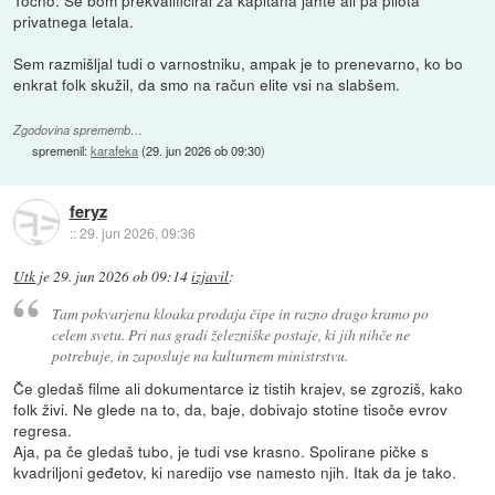
Točno. Se bom prekvalificiral za kapitana jahte ali pa pilota
privatnega letala.
Sem razmišljal tudi o varnostniku, ampak je to prenevarno, ko bo
enkrat folk skužil, da smo na račun elite vsi na slabšem.
Zgodovina sprememb…
spremenil:
karafeka
(
29. jun 2026 ob 09:30
)
feryz
::
29. jun 2026, 09:36
Utk
je
29. jun 2026 ob 09:14
izjavil
:
Tam pokvarjena kloaka prodaja čipe in razno drago kramo po
celem svetu. Pri nas gradi železniške postaje, ki jih nihče ne
potrebuje, in zaposluje na kulturnem ministrstvu.
Če gledaš filme ali dokumentarce iz tistih krajev, se zgroziš, kako
folk živi. Ne glede na to, da, baje, dobivajo stotine tisoče evrov
regresa.
Aja, pa če gledaš tubo, je tudi vse krasno. Spolirane pičke s
kvadriljoni geđetov, ki naredijo vse namesto njih. Itak da je tako.