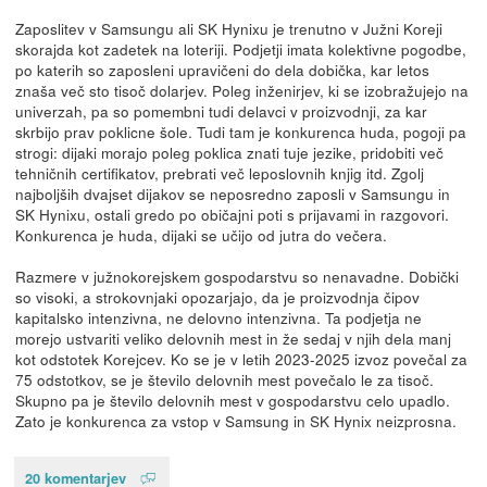
Zaposlitev v Samsungu ali SK Hynixu je trenutno v Južni Koreji
skorajda kot zadetek na loteriji. Podjetji imata kolektivne pogodbe,
po katerih so zaposleni upravičeni do dela dobička, kar letos
znaša več sto tisoč dolarjev. Poleg inženirjev, ki se izobražujejo na
univerzah, pa so pomembni tudi delavci v proizvodnji, za kar
skrbijo prav poklicne šole. Tudi tam je konkurenca huda, pogoji pa
strogi: dijaki morajo poleg poklica znati tuje jezike, pridobiti več
tehničnih certifikatov, prebrati več leposlovnih knjig itd. Zgolj
najboljših dvajset dijakov se neposredno zaposli v Samsungu in
SK Hynixu, ostali gredo po običajni poti s prijavami in razgovori.
Konkurenca je huda, dijaki se učijo od jutra do večera.
Razmere v južnokorejskem gospodarstvu so nenavadne. Dobički
so visoki, a strokovnjaki opozarjajo, da je proizvodnja čipov
kapitalsko intenzivna, ne delovno intenzivna. Ta podjetja ne
morejo ustvariti veliko delovnih mest in že sedaj v njih dela manj
kot odstotek Korejcev. Ko se je v letih 2023-2025 izvoz povečal za
75 odstotkov, se je število delovnih mest povečalo le za tisoč.
Skupno pa je število delovnih mest v gospodarstvu celo upadlo.
Zato je konkurenca za vstop v Samsung in SK Hynix neizprosna.
20 komentarjev