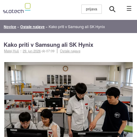
☰
Novice
»
Ostale najave
»
Kako priti v Samsung ali SK Hynix
Kako priti v Samsung ali SK Hynix
Matej Huš
::
29. jun 2026
ob 07:09
Ostale najave