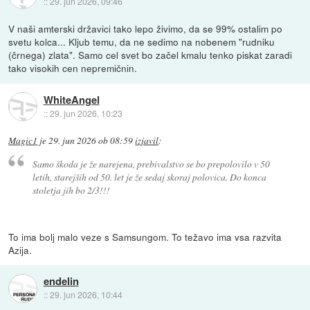
::
29. jun 2026, 09:46
V naši amterski državici tako lepo živimo, da se 99% ostalim po
svetu kolca... Kljub temu, da ne sedimo na nobenem "rudniku
(črnega) zlata". Samo cel svet bo začel kmalu tenko piskat zaradi
tako visokih cen nepremičnin.
WhiteAngel
::
29. jun 2026, 10:23
Magic1
je
29. jun 2026 ob 08:59
izjavil
:
Samo škoda je že narejena, prebivalstvo se bo prepolovilo v 50
letih, starejših od 50. let je že sedaj skoraj polovica. Do konca
stoletja jih bo 2/3!!!
To ima bolj malo veze s Samsungom. To težavo ima vsa razvita
Azija.
endelin
::
29. jun 2026, 10:44