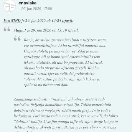
enavlaka
::
29. jun 2026, 17:08
FastWIND
je
29. jun 2026 ob 14:24
izjavil
:
Magic1
je
29. jun 2026 ob 13:19
izjavil
:
Res je, drastično zmanjšajmo ljudi v razvitem svetu,
vse avtomatizirajmo, Ai bo razmišljal namesto nas.
Čez par stoletij pa nas ne bo več. Zdaj je samo
vprašanje, ali se bomo sami exterminirali s tem
tekom natalitete, ali nas bo preprosto AI izbrisal,
ali nas bodo preprosto afričani zavzeli. Kaj bo
naredil narod, kjer bo velik del prebivalstva v
"plenicah", ostali pa bodo razmišljali kakšenga
spola so na posamezni dan.
Zmanjšanje rodnosti v "razviem" zahodnem svetu je tudi
posledica življenja domačinov v izobilju. Toliko materialnih
dobrin si včeina ni mogla privoščiti nikoli prej... In to vodi v
hedonizem. Pari imajo vedno manj otrok, ker so utovili, da lahko
"dobrote" iobilja, ki se jim ponuja lajže uživajo v dvoje kot pa to
deliti z otorki in skrbeti zanje... Potem se je potrebno marsičemu