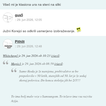
Všeč mi je klasicna ura na steni na sliki
gus5
::
29. jun 2026, 12:05
Južni Korejci so odkrili usmerjeno izobraževanje.
Pithlit
::
29. jun 2026, 12:48
WhiteAngel
je
29. jun 2026 ob 10:23
izjavil
:
Magic1
je
29. jun 2026 ob 08:59
izjavil
:
Samo škoda je že narejena, prebivalstvo se bo
prepolovilo v 50 letih, starejših od 50. let je že sedaj
skoraj polovica. Do konca stoletja jih bo 2/3!!!
To ima bolj malo veze s Samsungom. To težavo ima vsa razvita
Azija.