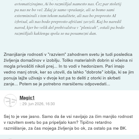
avtomatizirajmo, Ai bo razmišljal namesto nas. Čez par stoletij
pa nas ne bo več. Zdaj je samo vprašanje, ali se bomo sami
exterminirali s tem tekom natalitete, ali nas bo preprosto AI
izbrisal, ali nas bodo preprosto afričani zavzeli. Kaj bo naredil
narod, kjer bo velik del prebivalstva v "plenicah", ostali pa bodo
razmišljali kakšenga spola so na posamezni dan.
Zmanjšanje rodnosti v "razviem" zahodnem svetu je tudi posledica
življenja domačinov v izobilju. Toliko materialnih dobrin si včeina ni
mogla privoščiti nikoli prej... In to vodi v hedonizem. Pari imajo
vedno manj otrok, ker so utovili, da lahko "dobrote" iobilja, ki se jim
ponuja lajže uživajo v dvoje kot pa to deliti z otorki in skrbeti
zanje... Potem se je potrebno marsičemu odpovedati...
Magic1
::
29. jun 2026, 16:30
Sej to je vse jasno. Samo da še vsi navijajo za čim manjšo rodnost
v razvitem svetu bo pa pripeljalo kam? Tipično retardno
razmišlanje, za čas mojega življenja bo ok, za ostalo pa me BK.