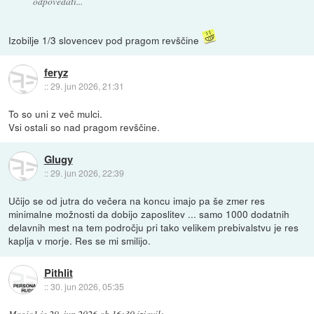
odpovedati...
Izobilje 1/3 slovencev pod pragom revščine
feryz
::
29. jun 2026, 21:31
To so uni z več mulci.
Vsi ostali so nad pragom revščine.
Glugy
::
29. jun 2026, 22:39
Učijo se od jutra do večera na koncu imajo pa še zmer res
minimalne možnosti da dobijo zaposlitev ... samo 1000 dodatnih
delavnih mest na tem področju pri tako velikem prebivalstvu je res
kaplja v morje. Res se mi smilijo.
Pithlit
::
30. jun 2026, 05:35