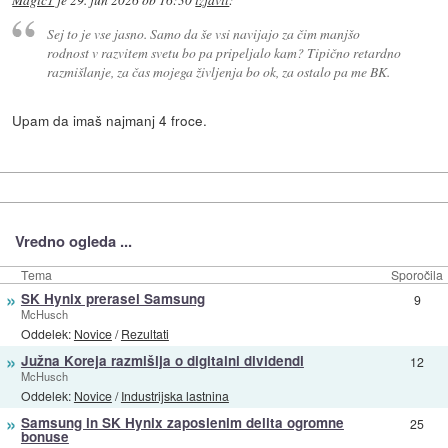
Magic1
je
29. jun 2026 ob 16:30
izjavil
:
Sej to je vse jasno. Samo da še vsi navijajo za čim manjšo
rodnost v razvitem svetu bo pa pripeljalo kam? Tipično retardno
razmišlanje, za čas mojega življenja bo ok, za ostalo pa me BK.
Upam da imaš najmanj 4 froce.
Vredno ogleda ...
Tema
Sporočila
»
SK Hynix prerasel Samsung
9
McHusch
Oddelek:
Novice
/
Rezultati
»
Južna Koreja razmišlja o digitalni dividendi
12
McHusch
Oddelek:
Novice
/
Industrijska lastnina
»
Samsung in SK Hynix zaposlenim delita ogromne
25
bonuse