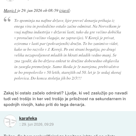
Magic1
je
29. jun 2026 ob 08:59
izjavil
:
To spominja na naftne države, kjer preveč denarja prihaja iz
enega vira in posledično ostalo začne odmirat. Na Norveškem je
vsaj naftna industrija v državni lasti, tako da gre večino dobička
v proračun (večino vlagajo, ne zapravijo). V Koreji je privat,
oziroma v lasti par (pokvarjenih) družin. To bo zanimivo videt,
kako se bo razvilo v J. Koreji. Po eni strani bogatija, po drugi
velika nezaposljenost mladih in hkrati mladih vedno manj. Se
zna zgodit, da bo država enkrat te družine dobesedno obglavila
in zasegla premoženje. Samo škoda je že narejena, prebivalstvo
se bo prepolovilo v 50 letih, starejših od 50. let je že sedaj skoraj
polovica. Do konca stoletja jih bo 2/3!!!
Zakaj bi ostalo začelo odmirati? Ljudje, ki več zaslužijo po navadi
tudi več trošijo in ker več trošijo je priložnost na sekundarnem in
spodnjih nivojih, kako priti do tega denarja.
karafeka
::
29. jun 2026, 09:29