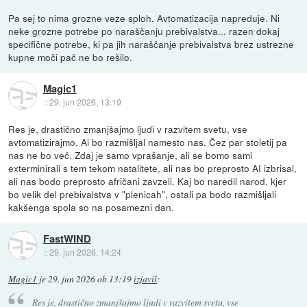
Pa sej to nima grozne veze sploh. Avtomatizacija napreduje. Ni
neke grozne potrebe po naraščanju prebivalstva... razen dokaj
specifične potrebe, ki pa jih naraščanje prebivalstva brez ustrezne
kupne moči pač ne bo rešilo.
Magic1
::
29. jun 2026, 13:19
Res je, drastično zmanjšajmo ljudi v razvitem svetu, vse
avtomatizirajmo, Ai bo razmišljal namesto nas. Čez par stoletij pa
nas ne bo več. Zdaj je samo vprašanje, ali se bomo sami
exterminirali s tem tekom natalitete, ali nas bo preprosto AI izbrisal,
ali nas bodo preprosto afričani zavzeli. Kaj bo naredil narod, kjer
bo velik del prebivalstva v "plenicah", ostali pa bodo razmišljali
kakšenga spola so na posamezni dan.
FastWIND
::
29. jun 2026, 14:24
Magic1
je
29. jun 2026 ob 13:19
izjavil
:
Res je, drastično zmanjšajmo ljudi v razvitem svetu, vse