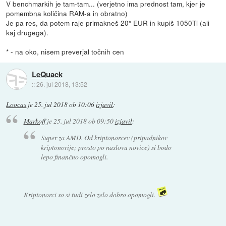
V benchmarkih je tam-tam... (verjetno ima prednost tam, kjer je
pomembna količina RAM-a in obratno)
Je pa res, da potem raje primakneš 20* EUR in kupiš 1050Ti (ali
kaj drugega).
* - na oko, nisem preverjal točnih cen
LeQuack
::
26. jul 2018, 13:52
Loocas
je
25. jul 2018 ob 10:06
izjavil
:
Markoff
je
25. jul 2018 ob 09:50
izjavil
:
Super za AMD. Od kriptonorcev (pripadnikov
kriptonorije; prosto po naslovu novice) si bodo
lepo finančno opomogli.
Kriptonorci so si tudi zelo zelo dobro opomogli.