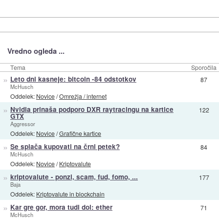
Vredno ogleda ...
Tema
Sporočila
»
Leto dni kasneje: bitcoin -84 odstotkov
87
McHusch
Oddelek:
Novice
/
Omrežja / internet
»
Nvidia prinaša podporo DXR raytracingu na kartice
122
GTX
Aggressor
Oddelek:
Novice
/
Grafične kartice
»
Se splača kupovati na črni petek?
84
McHusch
Oddelek:
Novice
/
Kriptovalute
»
kriptovalute - ponzi, scam, fud, fomo, ...
177
Baja
Oddelek:
Kriptovalute in blockchain
»
Kar gre gor, mora tudi dol: ether
71
McHusch