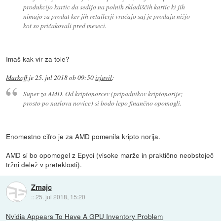
produkcijo kartic da sedijo na polnih skladiščih kartic ki jih
nimajo za prodat ker jih retailerji vračajo saj je prodaja nižjo
kot so pričakovali pred meseci.
Imaš kak vir za tole?
Markoff
je
25. jul 2018 ob 09:50
izjavil
:
Super za AMD. Od kriptonorcev (pripadnikov kriptonorije;
prosto po naslovu novice) si bodo lepo finančno opomogli.
Enomestno cifro je za AMD pomenila kripto norija.
AMD si bo opomogel z Epyci (visoke marže in praktično neobstoječ
tržni delež v preteklosti).
Zmajc
::
25. jul 2018, 15:20
Nvidia Appears To Have A GPU Inventory Problem