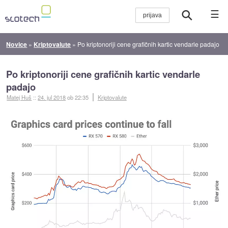
☰
Novice
»
Kriptovalute
»
Po kriptonoriji cene grafičnih kartic vendarle padajo
Po kriptonoriji cene grafičnih kartic vendarle
padajo
Matej Huš
::
24. jul 2018
ob 22:35
Kriptovalute