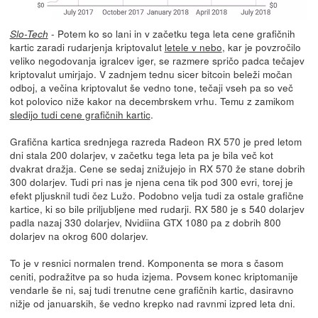
- Potem ko so lani in v začetku tega leta cene grafičnih
Slo-Tech
kartic zaradi rudarjenja kriptovalut
letele v nebo
, kar je povzročilo
veliko negodovanja igralcev iger, se razmere spričo padca tečajev
kriptovalut umirjajo. V zadnjem tednu sicer bitcoin beleži močan
odboj, a večina kriptovalut še vedno tone, tečaji vseh pa so več
kot polovico niže kakor na decembrskem vrhu. Temu z zamikom
sledijo tudi cene grafičnih kartic
.
Grafična kartica srednjega razreda Radeon RX 570 je pred letom
dni stala 200 dolarjev, v začetku tega leta pa je bila več kot
dvakrat dražja. Cene se sedaj znižujejo in RX 570 že stane dobrih
300 dolarjev. Tudi pri nas je njena cena tik pod 300 evri, torej je
efekt pljusknil tudi čez Lužo. Podobno velja tudi za ostale grafične
kartice, ki so bile priljubljene med rudarji. RX 580 je s 540 dolarjev
padla nazaj 330 dolarjev, Nvidiina GTX 1080 pa z dobrih 800
dolarjev na okrog 600 dolarjev.
To je v resnici normalen trend. Komponenta se mora s časom
ceniti, podražitve pa so huda izjema. Povsem konec kriptomanije
vendarle še ni, saj tudi trenutne cene grafičnih kartic, dasiravno
nižje od januarskih, še vedno krepko nad ravnmi izpred leta dni.