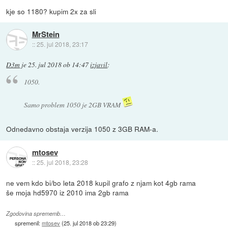
kje so 1180? kupim 2x za sli
MrStein
::
25. jul 2018, 23:17
D3m
je
25. jul 2018 ob 14:47
izjavil
:
1050.
Samo problem 1050 je 2GB VRAM
Odnedavno obstaja verzija 1050 z 3GB RAM-a.
mtosev
::
25. jul 2018, 23:28
ne vem kdo bi/bo leta 2018 kupil grafo z njam kot 4gb rama
še moja hd5970 iz 2010 ima 2gb rama
Zgodovina sprememb…
spremenil:
mtosev
(
25. jul 2018 ob 23:29
)