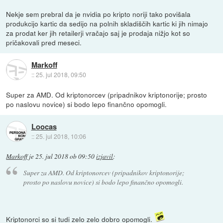
Nekje sem prebral da je nvidia po kripto noriji tako povišala
produkcijo kartic da sedijo na polnih skladiščih kartic ki jih nimajo
za prodat ker jih retailerji vračajo saj je prodaja nižjo kot so
pričakovali pred meseci.
Markoff
::
25. jul 2018, 09:50
Super za AMD. Od kriptonorcev (pripadnikov kriptonorije; prosto
po naslovu novice) si bodo lepo finančno opomogli.
Loocas
::
25. jul 2018, 10:06
Markoff
je
25. jul 2018 ob 09:50
izjavil
:
Super za AMD. Od kriptonorcev (pripadnikov kriptonorije;
prosto po naslovu novice) si bodo lepo finančno opomogli.
Kriptonorci so si tudi zelo zelo dobro opomogli.