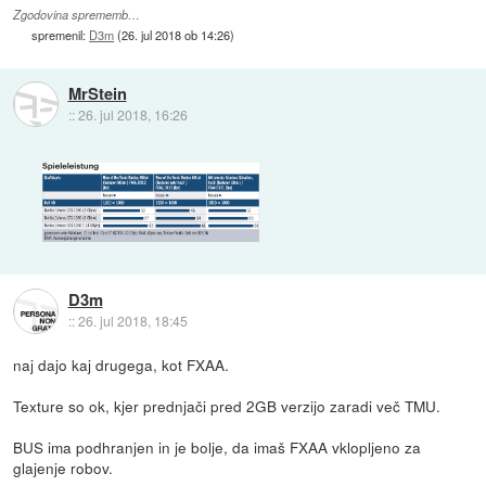
Zgodovina sprememb…
spremenil:
D3m
(
26. jul 2018 ob 14:26
)
MrStein
::
26. jul 2018, 16:26
D3m
::
26. jul 2018, 18:45
naj dajo kaj drugega, kot FXAA.
Texture so ok, kjer prednjači pred 2GB verzijo zaradi več TMU.
BUS ima podhranjen in je bolje, da imaš FXAA vklopljeno za
glajenje robov.