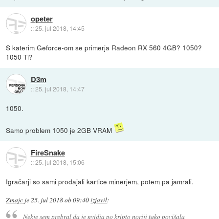
opeter
::
25. jul 2018, 14:45
S katerim Geforce-om se primerja Radeon RX 560 4GB? 1050?
1050 Ti?
D3m
::
25. jul 2018, 14:47
1050.
Samo problem 1050 je 2GB VRAM
FireSnake
::
25. jul 2018, 15:06
Igračarji so sami prodajali kartice minerjem, potem pa jamrali.
Zmajc
je
25. jul 2018 ob 09:40
izjavil
:
Nekje sem prebral da je nvidia po kripto noriji tako povišala