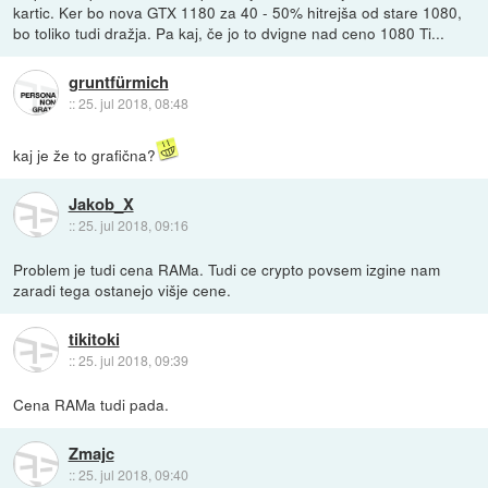
kartic. Ker bo nova GTX 1180 za 40 - 50% hitrejša od stare 1080,
bo toliko tudi dražja. Pa kaj, če jo to dvigne nad ceno 1080 Ti...
gruntfürmich
::
25. jul 2018, 08:48
kaj je že to grafična?
Jakob_X
::
25. jul 2018, 09:16
Problem je tudi cena RAMa. Tudi ce crypto povsem izgine nam
zaradi tega ostanejo višje cene.
tikitoki
::
25. jul 2018, 09:39
Cena RAMa tudi pada.
Zmajc
::
25. jul 2018, 09:40