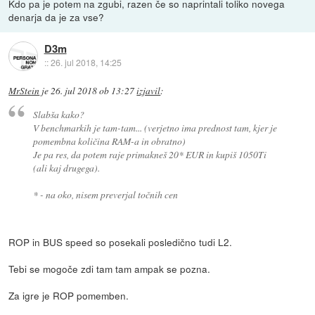
Kdo pa je potem na zgubi, razen če so naprintali toliko novega
denarja da je za vse?
D3m
::
26. jul 2018, 14:25
MrStein
je
26. jul 2018 ob 13:27
izjavil
:
Slabša kako?
V benchmarkih je tam-tam... (verjetno ima prednost tam, kjer je
pomembna količina RAM-a in obratno)
Je pa res, da potem raje primakneš 20* EUR in kupiš 1050Ti
(ali kaj drugega).
* - na oko, nisem preverjal točnih cen
ROP in BUS speed so posekali posledično tudi L2.
Tebi se mogoče zdi tam tam ampak se pozna.
Za igre je ROP pomemben.