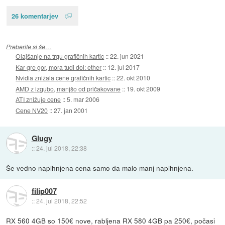
26 komentarjev
Preberite si še…
Olajšanje na trgu grafičnih kartic
::
22. jun 2021
Kar gre gor, mora tudi dol: ether
::
12. jul 2017
Nvidia znižala cene grafičnih kartic
::
22. okt 2010
AMD z izgubo, manjšo od pričakovane
::
19. okt 2009
ATI znižuje cene
::
5. mar 2006
Cene NV20
::
27. jan 2001
Glugy
::
24. jul 2018, 22:38
Še vedno napihnjena cena samo da malo manj napihnjena.
filip007
::
24. jul 2018, 22:52
RX 560 4GB so 150€ nove, rabljena RX 580 4GB pa 250€, počasi