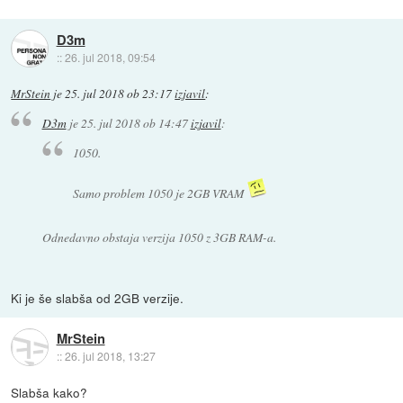
D3m
::
26. jul 2018, 09:54
MrStein
je
25. jul 2018 ob 23:17
izjavil
:
D3m
je
25. jul 2018 ob 14:47
izjavil
:
1050.
Samo problem 1050 je 2GB VRAM
Odnedavno obstaja verzija 1050 z 3GB RAM-a.
Ki je še slabša od 2GB verzije.
MrStein
::
26. jul 2018, 13:27
Slabša kako?