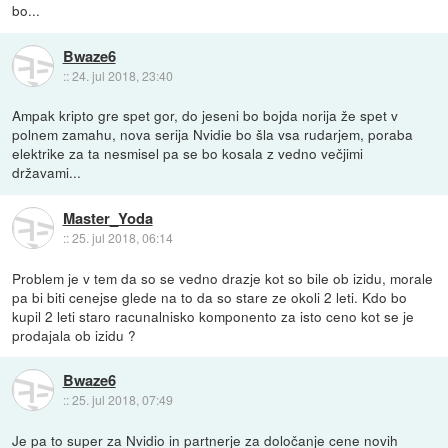
bo...
Bwaze6
::
24. jul 2018, 23:40
Ampak kripto gre spet gor, do jeseni bo bojda norija že spet v
polnem zamahu, nova serija Nvidie bo šla vsa rudarjem, poraba
elektrike za ta nesmisel pa se bo kosala z vedno večjimi
državami...
Master_Yoda
::
25. jul 2018, 06:14
Problem je v tem da so se vedno drazje kot so bile ob izidu, morale
pa bi biti cenejse glede na to da so stare ze okoli 2 leti. Kdo bo
kupil 2 leti staro racunalnisko komponento za isto ceno kot se je
prodajala ob izidu ?
Bwaze6
::
25. jul 2018, 07:49
Je pa to super za Nvidio in partnerje za določanje cene novih