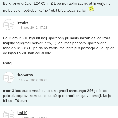
Bo kr prvo držalo. L2ARC in ZIL pa ne rabim zaenkrat in verjetno
ne bo sploh potrebe, ker je 1gbit brez težav zafilan
levaky
::
18. dec 2012, 17:23
Sej l2arc in ZIL zna bit bolj uporaben pri kakih bazah oz. če imaš
majhne fajle(mail server, http,...), da imaš pogosto uporabljene
tabele v l2ARC-u, pa da so zapisi mal hitrejši s pomočjo ZILa, sploh
če imaš za ZIL kak ZeusRAM.
Matej
rkobarov
::
18. dec 2012, 20:28
mam 3 leta staro masino, ko sm ugradil samsunga 256gb je pc
poletel, ceprav mam samo sata2 :p (narocil sm ga v nemciji, ko je
bil se 170 eur)
jest10
::
19. dec 2012, 08:57