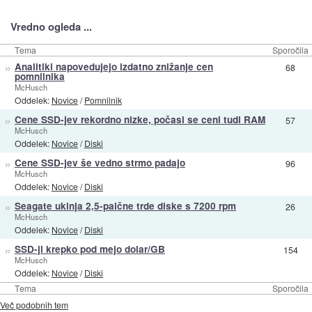
Vredno ogleda ...
Tema
Sporočila
»
Analitiki napovedujejo izdatno znižanje cen
68
pomnilnika
McHusch
Oddelek:
Novice
/
Pomnilnik
»
Cene SSD-jev rekordno nizke, počasi se ceni tudi RAM
57
McHusch
Oddelek:
Novice
/
Diski
»
Cene SSD-jev še vedno strmo padajo
96
McHusch
Oddelek:
Novice
/
Diski
»
Seagate ukinja 2,5-palčne trde diske s 7200 rpm
26
McHusch
Oddelek:
Novice
/
Diski
»
SSD-ji krepko pod mejo dolar/GB
154
McHusch
Oddelek:
Novice
/
Diski
Tema
Sporočila
Več podobnih tem