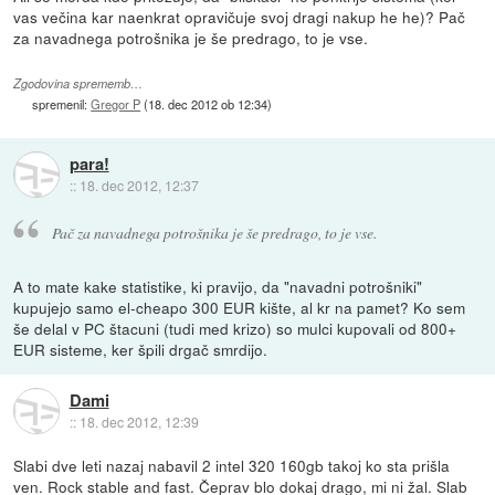
vas večina kar naenkrat opravičuje svoj dragi nakup he he)? Pač
za navadnega potrošnika je še predrago, to je vse.
Zgodovina sprememb…
spremenil:
Gregor P
(
18. dec 2012 ob 12:34
)
para!
::
18. dec 2012, 12:37
Pač za navadnega potrošnika je še predrago, to je vse.
A to mate kake statistike, ki pravijo, da "navadni potrošniki"
kupujejo samo el-cheapo 300 EUR kište, al kr na pamet? Ko sem
še delal v PC štacuni (tudi med krizo) so mulci kupovali od 800+
EUR sisteme, ker špili drgač smrdijo.
Dami
::
18. dec 2012, 12:39
Slabi dve leti nazaj nabavil 2 intel 320 160gb takoj ko sta prišla
ven. Rock stable and fast. Čeprav blo dokaj drago, mi ni žal. Slab