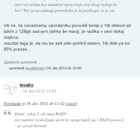
(ker vas večina kar naenkrat opravičuje svoj dragi nakup he
he)? Pač za navadnega potrošnika je še predrago, to je vse.
niti ne. če navadnemu uporabniku ponudiš komp z 1tb diskom ali
takim z 128gb ssd-jem (lahko še manj), je razlika v ceni dokaj
majhna.
rezultat tega je, da mu bo ssd zelo pohitril sistem, 1tb disk pa bo
95% prazen...
Zgodovina sprememb…
spremenil:
gruntfürmich
(
18. dec 2012 ob 15:45
)
levaky
::
18. dec 2012, 15:59
FireSnake
je
18. dec 2012 ob 12:42
izjavil
:
Dami: zakaj 2, ali imaš RAID?
Jaz namreč razmišljam, da bi še enega kupil, pa v RAID postavil
- ne zaradi hitrosti.