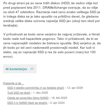
Po drugi strani pa so cene trdih diskov (HDD) še vedno višje kot
pred poplavami leta 2011. DRAMeXchange ocenjuje, da so višje
za okoli 47 odstotkov. Razmerje med ceno enako velikega SSD-ja
in trdega diska se je tako spustilo na približno devet, če gledamo
srednje velike diske oziroma največje SSD-jev (oboji tam okoli pol
terabajta).
V prihodnosti se bodo cene verjetno še najprej zniževale, a hkrati
bodo rasle tudi kapacitete pogonov. Tako ni pričakovati, da bi se
cene najcenejših modelov še bistveno spustile. Bolj verjetno je, da
jih bodo po isti ceni nadomestili prostornejši modeli. Kar tudi ni
slabo, saj so najmanjši SSD-ji res že zelo poceni (manj kot 100
evrov).
46 komentarjev
Preberite si še…
SSD-ji sledijo pomnilniku in so čedalje dražji
::
12. apr 2026
Tudi SSD se draži
::
1. dec 2025
Obeta se pocenitev čipov NAND
::
18. feb 2025
SSD-ji in NAND flash se dražijo
::
3. apr 2024