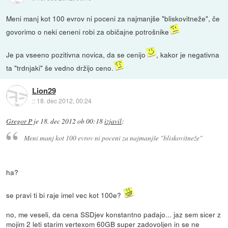
Meni manj kot 100 evrov ni poceni za najmanjše "bliskovitneže", če
govorimo o neki ceneni robi za običajne potrošnike
Je pa vseeno pozitivna novica, da se cenijo
, kakor je negativna
ta "trdnjaki" še vedno držijo ceno.
Lion29
::
18. dec 2012, 00:24
Gregor P
je
18. dec 2012 ob 00:18
izjavil
:
Meni manj kot 100 evrov ni poceni za najmanjše "bliskovitneže"
ha?
se pravi ti bi raje imel vec kot 100e?
no, me veseli, da cena SSDjev konstantno padajo... jaz sem sicer z
mojim 2 leti starim vertexom 60GB super zadovoljen in se ne