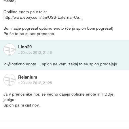
mesto)
Optično enoto pa v tole:
http://www.ebay.com/itm/USB-External-Ca...
Bom lažje pogrešal optično enoto (če jo sploh bom pogrešal)
Pa še to bo super prenosna.
Lion29
::
20. dec 2012, 21:15
lol@opticno enoto.... sploh ne vem, zakaj to se sploh prodajajo
Relanium
::
20. dec 2012, 21:25
Ja v prenosnike npr. še vedno dajejo optične enote in HDDje,
jebiga.
Sploh pa ni čist nov.