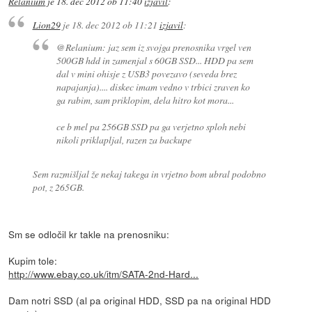
Relanium
je
18. dec 2012 ob 11:40
izjavil
:
Lion29
je
18. dec 2012 ob 11:21
izjavil
:
@Relanium: jaz sem iz svojga prenosnika vrgel ven
500GB hdd in zamenjal s 60GB SSD... HDD pa sem
dal v mini ohisje z USB3 povezavo (seveda brez
napajanja).... diskec imam vedno v trbici zraven ko
ga rabim, sam priklopim, dela hitro kot mora...
ce b mel pa 256GB SSD pa ga verjetno sploh nebi
nikoli priklapljal, razen za backupe
Sem razmišljal že nekaj takega in vrjetno bom ubral podobno
pot, z 265GB.
Sm se odločil kr takle na prenosniku:
Kupim tole:
http://www.ebay.co.uk/itm/SATA-2nd-Hard...
Dam notri SSD (al pa original HDD, SSD pa na original HDD