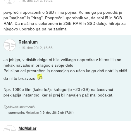
::
19. dec 2012, 16:52
povprečni uporabnik o SSD nima pojma. Ko mu ga pa ponudiš je
pa "majhen" in "drag". Povprečni uporabnik ve, da rabi i5 in 8GB
RAM. Da mašina s celeronom in 2GB RAM in SSD deluje hitreje za
njegovo uporabo ga pa ne zanima
Relanium
::
19. dec 2012, 16:56
Ja jebiga, v diskih dolgo ni bilo velikega napredka v hitrosti in se
nekak navadiš in prilagodiš svoje delo.
Pol si pa cel presrečen in nasmejan do ušes ko ga daš notri in vidiš
da ni to brezveze
Npr. 1080p film (kake težje kategorije ~20+GB) na časovnci
preklaplja instantno, ker si prej bil navajen pač mal počakat.
Zgodovina sprememb…
spremenilo:
Relanium
(
19. dec 2012 ob 17:01
)
McMallar