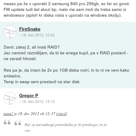
mesec pa že v uporabi 2 samsung 840 pro 256gb, so far so good.
FW update tudi šel skozi bp, malo me sam moti da treba samo iz
windowsov (sploh kr diska nista v uporabi na windows okolju).
FireSnake
::
18. dec 2012, 12:42
Dami: zakaj 2, ali imaš RAID?
Jaz namreč razmišljam, da bi še enega kupil, pa v RAID postavil -
ne zaradi hitrosti.
Res pa je, da imam še 2x po 1GB diska notri, in to ni ne vem kako
smiselno.
Temp in swap sem prestavil na star disk.
Gregor P
::
18. dec 2012, 13:13
para!
je
18. dec 2012 ob 12:37
izjavil
:
Pač za navadnega potrošnika je še predrago, to je
vse.