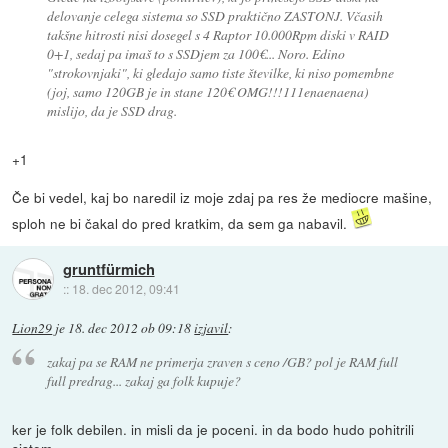
delovanje celega sistema so SSD praktično ZASTONJ. Včasih
takšne hitrosti nisi dosegel s 4 Raptor 10.000Rpm diski v RAID
0+1, sedaj pa imaš to s SSDjem za 100€... Noro. Edino
"strokovnjaki", ki gledajo samo tiste številke, ki niso pomembne
(joj, samo 120GB je in stane 120€ OMG!!!111enaenaena)
mislijo, da je SSD drag.
+1
Če bi vedel, kaj bo naredil iz moje zdaj pa res že mediocre mašine,
sploh ne bi čakal do pred kratkim, da sem ga nabavil.
gruntfürmich
::
18. dec 2012, 09:41
Lion29
je
18. dec 2012 ob 09:18
izjavil
:
zakaj pa se RAM ne primerja zraven s ceno /GB? pol je RAM full
full predrag... zakaj ga folk kupuje?
ker je folk debilen. in misli da je poceni. in da bodo hudo pohitrili
sistem.