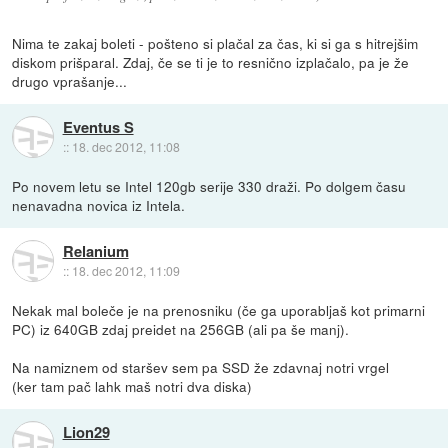
Nima te zakaj boleti - pošteno si plačal za čas, ki si ga s hitrejšim
diskom prišparal. Zdaj, če se ti je to resnično izplačalo, pa je že
drugo vprašanje...
Eventus S
::
18. dec 2012, 11:08
Po novem letu se Intel 120gb serije 330 draži. Po dolgem času
nenavadna novica iz Intela.
Relanium
::
18. dec 2012, 11:09
Nekak mal boleče je na prenosniku (če ga uporabljaš kot primarni
PC) iz 640GB zdaj preidet na 256GB (ali pa še manj).
Na namiznem od staršev sem pa SSD že zdavnaj notri vrgel
(ker tam pač lahk maš notri dva diska)
Lion29