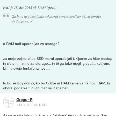
cen1
je
18. dec 2012 ob 11:34
izjavil
:
Za boot in poganjanje nekaterih programov/iger ok, za storage
še dolgo ne. :/
a RAM tudi uporabljas za storage?
za moje pojme bi se SSD moral uporabljati izkljucno za hiter dostop
in sistem... in ne za storage... in bi ga tako mogli gledat... kot ram,
ki ima svojo funkcionalnost...
to bo se bolj ocitno, ko bo SSDje in RAM zamenjal ta novi RAM, ki
obdrzi podatke tudi ob manjku napetosti
Gregor P
::
18. dec 2012, 12:32
Ali se morda kdo pritožuje, da "bliskači" ne pohitrijo sistema (ker