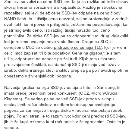
Zanimivi so vplivi na ceno SSD-jev. Ta je za razliko od trdih diskov
skoraj linearno sorazmerna s kapaciteto. Razlog je stroškovna
razdelitev, saj levji delež cene SSD-jev odpade na ceno čipov
NAND flash. In ti tiščijo ceno navzdol, saj se proizvodnja v zadnjih
dveh letih še ni povsem prilagodila znižanemu povpraševanju, kar
je strmoglavilo ceno. Isti razlogi tiščijo navzdol tudi ceno
pomnilnika. Za nizke SSD-jev pa so odgovorni tudi drugi dejavniki,
kot je recimo uvajanje nove vrste flasha. Dragemu SLC in
cenejšemu MLC se očitno
pridružuje še cenejši TLC
, kjer je v eni
celici moč zapisati tri bite podatkov. Cena na gigabajt je s tem
nižja, odpornost na napake pa žal tudi. Kljub temu moramo
proizvajalcem čestitati, saj današnji SSD-ji nimajo več težav z
izrabo, deklariranega števila ciklov prepisa pa po navadi sploh ne
dosežemo v življenjski dobi pogona.
Največja igralca na trgu SSD-jev ostajata Intel in Samsung, ki
imata precej prednosti pred konkurenti (OCZ, Micron/Crucial,
Kingston). Še vedno pa se največ SSD-jev proda v sklopu
sestavljenih računalnikov, medtem ko dokup samostojnega
pogona za zamenjavo trdega diska v računalniku ostaja redek
pojav. Po eni strani je to razumljivo; kdor ceni prednosti SSD-jev,
jih je že kupil oziroma kupi računalnik z že vgrajenimi. Ostalim je
vseeno.