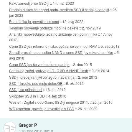
Kako zanesljivi so SSD-ji
::
14. mar 2023
Prodaja diskov še naprej pada, medtem SSD-ji čedalje cenejši
::
26.
jan 2023
Pomnilnika je preveč in se cení
::
12. avg 2022
Telekom Slovenije podražil mobilne pakete
::
2. nov 2019
Analitiki napovedujejo izdatno znižanje cen pomnilnika
::
17. nov
2018
Cene SSD-jev rekordno nizke, počasi se ceni tudi RAM
::
5. sep 2018
Zaradi presežne ponudbe NAND-a cene SSD-jev rekordno nizke
::
5.
avg 2018
Cene SSD-jev še vedno strmo padajo
::
2. dec 2015
Samsung začel proizvajati TLC 3D V-NAND flash
::
9. okt 2014
SSD-ji precej ranljivi ob izgubi napajanja
::
2. mar 2013
SSD-ji krepko pod mejo dolar/GB
::
6. okt 2012
SSD-ji so prihodnost
::
16. jun 2012
Sklopitev SSD in HDD
::
4. feb 2010
Western Digital z dobičkom, SSD-ji mogoče 2011.
::
25. jan 2010
WD uspešen, povečuje investicije v SSD
::
26. okt 2009
Gregor P
::
18. dec 2012, 00:18