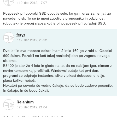
::
19. dec 2012, 17:07
Pospesek pri uporabi SSD obcutis sele, ko ga moras zamenjati za
navaden disk. To se je meni zgodilo v prenosniku in odzivnost
(obcutek) je precej slabsa kot je bil pospesek pri vgradnji SSD.
feryz
::
19. dec 2012, 23:22
Dve leti in dva meseca odkar imam 2 intla 160 gb v raid-u. Odcolal
600 čukov. Pozabil na keš takoj naslednji dan po zagonu novega
sistema.
E8400 je star že 4 leta in glede na to, da ne nabijam iger, nimam z
novim kompom kaj profitirati. Windowsi butajo kot prvi dan,
programi se odpirajo instantno, slike v pikasi dobesedno letijo,
placa kolikor hočeš.
Nekateri pa seveda še vedno čakajo, da se bodo zadeve pocenile.
In čakajo. In še bodo čakali.
Relanium
::
20. dec 2012, 21:04