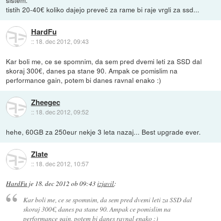
tistih 20-40€ koliko dajejo preveč za rame bi raje vrgli za ssd...
HardFu
::
18. dec 2012, 09:43
Kar boli me, ce se spomnim, da sem pred dvemi leti za SSD dal
skoraj 300€, danes pa stane 90. Ampak ce pomislim na
performance gain, potem bi danes ravnal enako :)
Zheegec
::
18. dec 2012, 09:52
hehe, 60GB za 250eur nekje 3 leta nazaj... Best upgrade ever.
Zlate
::
18. dec 2012, 10:57
HardFu
je
18. dec 2012 ob 09:43
izjavil
:
Kar boli me, ce se spomnim, da sem pred dvemi leti za SSD dal
skoraj 300€, danes pa stane 90. Ampak ce pomislim na
performance gain, potem bi danes ravnal enako :)