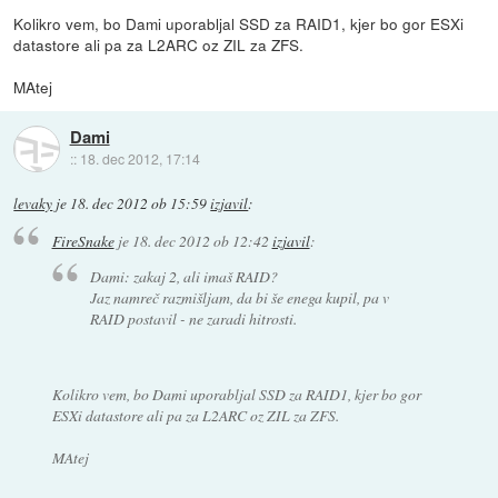
Kolikro vem, bo Dami uporabljal SSD za RAID1, kjer bo gor ESXi
datastore ali pa za L2ARC oz ZIL za ZFS.
MAtej
Dami
::
18. dec 2012, 17:14
levaky
je
18. dec 2012 ob 15:59
izjavil
:
FireSnake
je
18. dec 2012 ob 12:42
izjavil
:
Dami: zakaj 2, ali imaš RAID?
Jaz namreč razmišljam, da bi še enega kupil, pa v
RAID postavil - ne zaradi hitrosti.
Kolikro vem, bo Dami uporabljal SSD za RAID1, kjer bo gor
ESXi datastore ali pa za L2ARC oz ZIL za ZFS.
MAtej