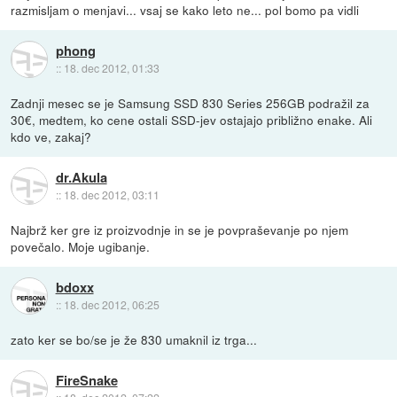
razmisljam o menjavi... vsaj se kako leto ne... pol bomo pa vidli
phong
::
18. dec 2012, 01:33
Zadnji mesec se je Samsung SSD 830 Series 256GB podražil za
30€, medtem, ko cene ostali SSD-jev ostajajo približno enake. Ali
kdo ve, zakaj?
dr.Akula
::
18. dec 2012, 03:11
Najbrž ker gre iz proizvodnje in se je povpraševanje po njem
povečalo. Moje ugibanje.
bdoxx
::
18. dec 2012, 06:25
zato ker se bo/se je že 830 umaknil iz trga...
FireSnake