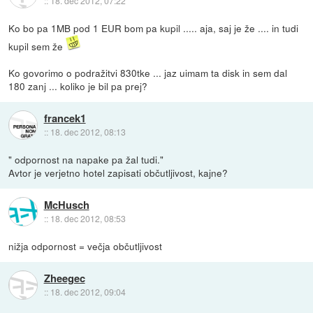
::
18. dec 2012, 07:22
Ko bo pa 1MB pod 1 EUR bom pa kupil ..... aja, saj je že .... in tudi
kupil sem že
Ko govorimo o podražitvi 830tke ... jaz uimam ta disk in sem dal
180 zanj ... koliko je bil pa prej?
francek1
::
18. dec 2012, 08:13
" odpornost na napake pa žal tudi."
Avtor je verjetno hotel zapisati občutljivost, kajne?
McHusch
::
18. dec 2012, 08:53
nižja odpornost = večja občutljivost
Zheegec
::
18. dec 2012, 09:04