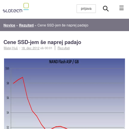
☰
Novice
»
Rezultati
»
Cene SSD-jem še naprej padajo
Cene SSD-jem še naprej padajo
Matej Huš
::
18. dec 2012
ob 00:01
Rezultati