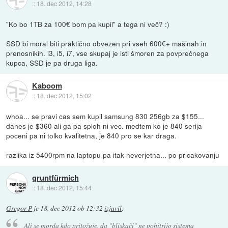
::
18. dec 2012, 14:28
"Ko bo 1TB za 100€ bom pa kupil" a tega ni več? :)
SSD bi moral biti praktično obvezen pri vseh 600€+ mašinah in
prenosnikih. i3, i5, i7, vse skupaj je isti šmoren za povprečnega
kupca, SSD je pa druga liga.
Kaboom
::
18. dec 2012, 15:02
whoa... se pravi cas sem kupil samsung 830 256gb za $155...
danes je $360 ali ga pa sploh ni vec. medtem ko je 840 serija
poceni pa ni tolko kvalitetna, je 840 pro se kar draga.
razlika iz 5400rpm na laptopu pa itak neverjetna... po pricakovanju
gruntfürmich
::
18. dec 2012, 15:44
Gregor P
je
18. dec 2012 ob 12:32
izjavil
:
Ali se morda kdo pritožuje, da "bliskači" ne pohitrijo sistema