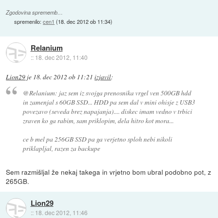
Zgodovina sprememb…
spremenilo:
cen1
(
18. dec 2012 ob 11:34
)
Relanium
::
18. dec 2012, 11:40
Lion29
je
18. dec 2012 ob 11:21
izjavil
:
@Relanium: jaz sem iz svojga prenosnika vrgel ven 500GB hdd
in zamenjal s 60GB SSD... HDD pa sem dal v mini ohisje z USB3
povezavo (seveda brez napajanja).... diskec imam vedno v trbici
zraven ko ga rabim, sam priklopim, dela hitro kot mora...
ce b mel pa 256GB SSD pa ga verjetno sploh nebi nikoli
priklapljal, razen za backupe
Sem razmišljal že nekaj takega in vrjetno bom ubral podobno pot, z
265GB.
Lion29
::
18. dec 2012, 11:46