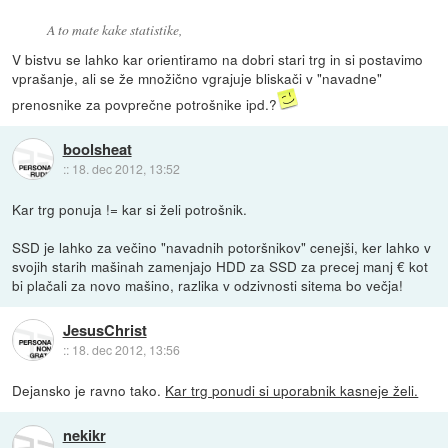
A to mate kake statistike,
V bistvu se lahko kar orientiramo na dobri stari trg in si postavimo
vprašanje, ali se že množično vgrajuje bliskači v "navadne"
prenosnike za povprečne potrošnike ipd.?
boolsheat
::
18. dec 2012, 13:52
Kar trg ponuja != kar si želi potrošnik.
SSD je lahko za večino "navadnih potoršnikov" cenejši, ker lahko v
svojih starih mašinah zamenjajo HDD za SSD za precej manj € kot
bi plačali za novo mašino, razlika v odzivnosti sitema bo večja!
JesusChrist
::
18. dec 2012, 13:56
Dejansko je ravno tako.
Kar trg ponudi si uporabnik kasneje želi.
nekikr