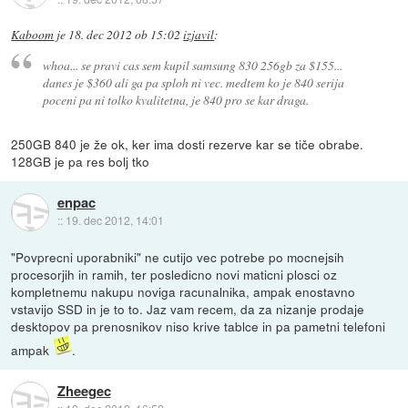
Kaboom
je
18. dec 2012 ob 15:02
izjavil
:
whoa... se pravi cas sem kupil samsung 830 256gb za $155...
danes je $360 ali ga pa sploh ni vec. medtem ko je 840 serija
poceni pa ni tolko kvalitetna, je 840 pro se kar draga.
250GB 840 je že ok, ker ima dosti rezerve kar se tiče obrabe.
128GB je pa res bolj tko
enpac
::
19. dec 2012, 14:01
"Povprecni uporabniki" ne cutijo vec potrebe po mocnejsih
procesorjih in ramih, ter posledicno novi maticni plosci oz
kompletnemu nakupu noviga racunalnika, ampak enostavno
vstavijo SSD in je to to. Jaz vam recem, da za nizanje prodaje
desktopov pa prenosnikov niso krive tablce in pa pametni telefoni
ampak
.
Zheegec