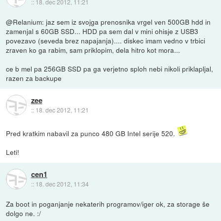
::
18. dec 2012, 11:21
@Relanium: jaz sem iz svojga prenosnika vrgel ven 500GB hdd in
zamenjal s 60GB SSD... HDD pa sem dal v mini ohisje z USB3
povezavo (seveda brez napajanja).... diskec imam vedno v trbici
zraven ko ga rabim, sam priklopim, dela hitro kot mora...
ce b mel pa 256GB SSD pa ga verjetno sploh nebi nikoli priklapljal,
razen za backupe
zee
::
18. dec 2012, 11:21
Pred kratkim nabavil za punco 480 GB Intel serije 520.
Leti!
cen1
::
18. dec 2012, 11:34
Za boot in poganjanje nekaterih programov/iger ok, za storage še
dolgo ne. :/