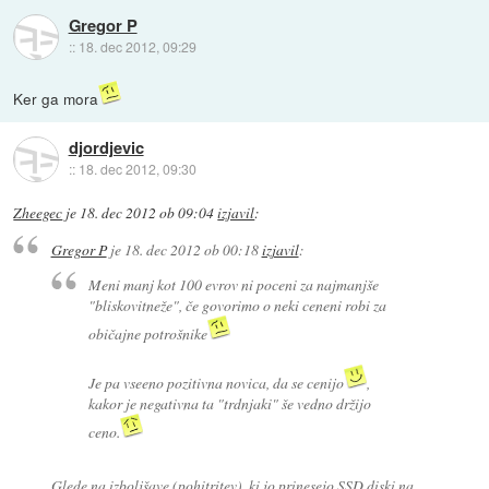
Gregor P
::
18. dec 2012, 09:29
Ker ga mora
djordjevic
::
18. dec 2012, 09:30
Zheegec
je
18. dec 2012 ob 09:04
izjavil
:
Gregor P
je
18. dec 2012 ob 00:18
izjavil
:
Meni manj kot 100 evrov ni poceni za najmanjše
"bliskovitneže", če govorimo o neki ceneni robi za
običajne potrošnike
Je pa vseeno pozitivna novica, da se cenijo
,
kakor je negativna ta "trdnjaki" še vedno držijo
ceno.
Glede na izboljšave (pohitritev), ki jo prinesejo SSD diski na