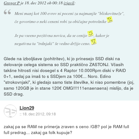
Gregor P
je
18. dec 2012 ob 00:18
izjavil
:
Meni manj kot 100 evrov ni poceni za najmanjše "bliskovitneže",
če govorimo o neki ceneni robi za običajne potrošnike
Je pa vseeno pozitivna novica, da se cenijo
, kakor je
negativna ta "trdnjaki" še vedno držijo ceno.
Glede na izboljšave (pohitritev), ki jo prinesejo SSD diski na
delovanje celega sistema so SSD praktično ZASTONJ. Včasih
takšne hitrosti nisi dosegel s 4 Raptor 10.000Rpm diski v RAID
0+1, sedaj pa imaš to s SSDjem za 100€... Noro. Edino
"strokovnjaki", ki gledajo samo tiste številke, ki niso pomembne (joj,
samo 120GB je in stane 120€ OMG!!!111enaenaena) mislijo, da je
SSD drag.
Lion29
::
18. dec 2012, 09:18
zakaj pa se RAM ne primerja zraven s ceno /GB? pol je RAM full
full predrag... zakaj ga folk kupuje?