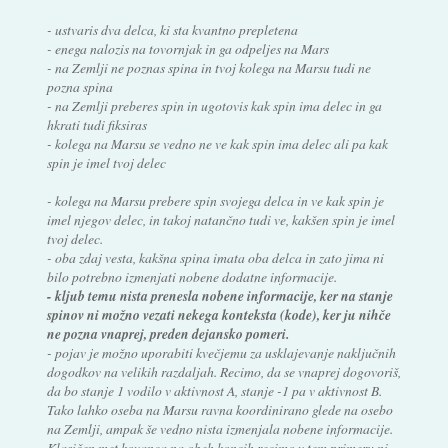
- ustvaris dva delca, ki sta kvantno prepletena
- enega nalozis na tovornjak in ga odpeljes na Mars
- na Zemlji ne poznas spina in tvoj kolega na Marsu tudi ne
pozna spina
- na Zemlji preberes spin in ugotovis kak spin ima delec in ga
hkrati tudi fiksiras
- kolega na Marsu se vedno ne ve kak spin ima delec ali pa kak
spin je imel tvoj delec
- kolega na Marsu prebere spin svojega delca in ve kak spin je
imel njegov delec, in takoj natančno tudi ve, kakšen spin je imel
tvoj delec.
- oba zdaj vesta, kakšna spina imata oba delca in zato jima ni
bilo potrebno izmenjati nobene dodatne informacije.
- kljub temu nista prenesla nobene informacije, ker na stanje
spinov ni možno vezati nekega konteksta (kode), ker ju nihče
ne pozna vnaprej, preden dejansko pomeri.
- pojav je možno uporabiti kvečjemu za usklajevanje naključnih
dogodkov na velikih razdaljah. Recimo, da se vnaprej dogovoriš,
da bo stanje 1 vodilo v aktivnost A, stanje -1 pa v aktivnost B.
Tako lahko oseba na Marsu ravna koordinirano glede na osebo
na Zemlji, ampak še vedno nista izmenjala nobene informacije.
Klasičen met kovanca na obeh koncih recimo v tem primeru ni