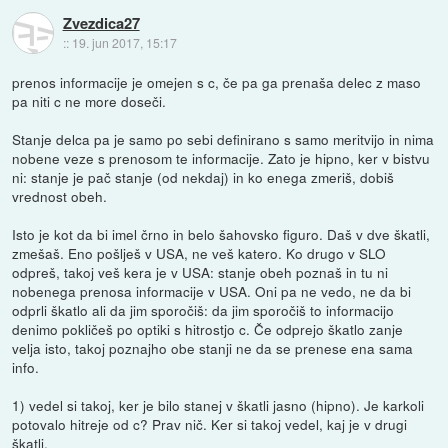
Zvezdica27
::
19. jun 2017, 15:17
prenos informacije je omejen s c, če pa ga prenaša delec z maso
pa niti c ne more doseči.
Stanje delca pa je samo po sebi definirano s samo meritvijo in nima
nobene veze s prenosom te informacije. Zato je hipno, ker v bistvu
ni: stanje je pač stanje (od nekdaj) in ko enega zmeriš, dobiš
vrednost obeh.
Isto je kot da bi imel črno in belo šahovsko figuro. Daš v dve škatli,
zmešaš. Eno pošlješ v USA, ne veš katero. Ko drugo v SLO
odpreš, takoj veš kera je v USA: stanje obeh poznaš in tu ni
nobenega prenosa informacije v USA. Oni pa ne vedo, ne da bi
odprli škatlo ali da jim sporočiš: da jim sporočiš to informacijo
denimo pokličeš po optiki s hitrostjo c. Če odprejo škatlo zanje
velja isto, takoj poznajho obe stanji ne da se prenese ena sama
info.
1) vedel si takoj, ker je bilo stanej v škatli jasno (hipno). Je karkoli
potovalo hitreje od c? Prav nič. Ker si takoj vedel, kaj je v drugi
škatli.