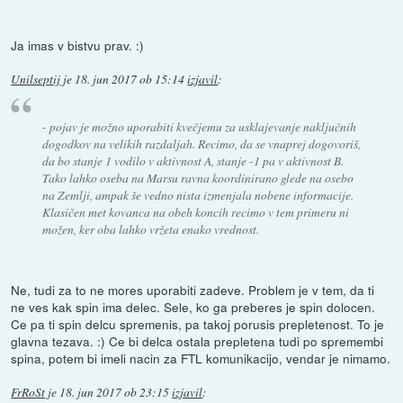
Ja imas v bistvu prav. :)
Unilseptij
je
18. jun 2017 ob 15:14
izjavil
:
- pojav je možno uporabiti kvečjemu za usklajevanje naključnih
dogodkov na velikih razdaljah. Recimo, da se vnaprej dogovoriš,
da bo stanje 1 vodilo v aktivnost A, stanje -1 pa v aktivnost B.
Tako lahko oseba na Marsu ravna koordinirano glede na osebo
na Zemlji, ampak še vedno nista izmenjala nobene informacije.
Klasičen met kovanca na obeh koncih recimo v tem primeru ni
možen, ker oba lahko vržeta enako vrednost.
Ne, tudi za to ne mores uporabiti zadeve. Problem je v tem, da ti
ne ves kak spin ima delec. Sele, ko ga preberes je spin dolocen.
Ce pa ti spin delcu spremenis, pa takoj porusis prepletenost. To je
glavna tezava. :) Ce bi delca ostala prepletena tudi po spremembi
spina, potem bi imeli nacin za FTL komunikacijo, vendar je nimamo.
FrRoSt
je
18. jun 2017 ob 23:15
izjavil
: