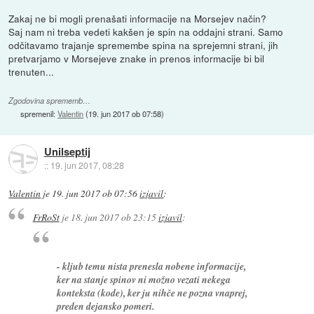
Zakaj ne bi mogli prenašati informacije na Morsejev način?
Saj nam ni treba vedeti kakšen je spin na oddajni strani. Samo
odčitavamo trajanje spremembe spina na sprejemni strani, jih
pretvarjamo v Morsejeve znake in prenos informacije bi bil
trenuten...
Zgodovina sprememb…
spremenil:
Valentin
(
19. jun 2017 ob 07:58
)
Unilseptij
::
19. jun 2017, 08:28
Valentin
je
19. jun 2017 ob 07:56
izjavil
:
FrRoSt
je
18. jun 2017 ob 23:15
izjavil
:
- kljub temu nista prenesla nobene informacije,
ker na stanje spinov ni možno vezati nekega
konteksta (kode), ker ju nihče ne pozna vnaprej,
preden dejansko pomeri.