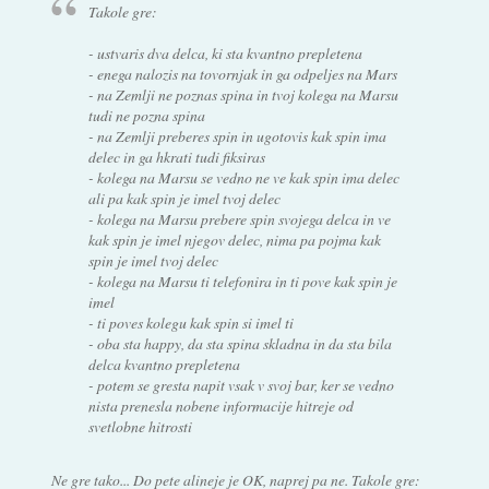
Takole gre:
- ustvaris dva delca, ki sta kvantno prepletena
- enega nalozis na tovornjak in ga odpeljes na Mars
- na Zemlji ne poznas spina in tvoj kolega na Marsu
tudi ne pozna spina
- na Zemlji preberes spin in ugotovis kak spin ima
delec in ga hkrati tudi fiksiras
- kolega na Marsu se vedno ne ve kak spin ima delec
ali pa kak spin je imel tvoj delec
- kolega na Marsu prebere spin svojega delca in ve
kak spin je imel njegov delec, nima pa pojma kak
spin je imel tvoj delec
- kolega na Marsu ti telefonira in ti pove kak spin je
imel
- ti poves kolegu kak spin si imel ti
- oba sta happy, da sta spina skladna in da sta bila
delca kvantno prepletena
- potem se gresta napit vsak v svoj bar, ker se vedno
nista prenesla nobene informacije hitreje od
svetlobne hitrosti
Ne gre tako... Do pete alineje je OK, naprej pa ne. Takole gre: