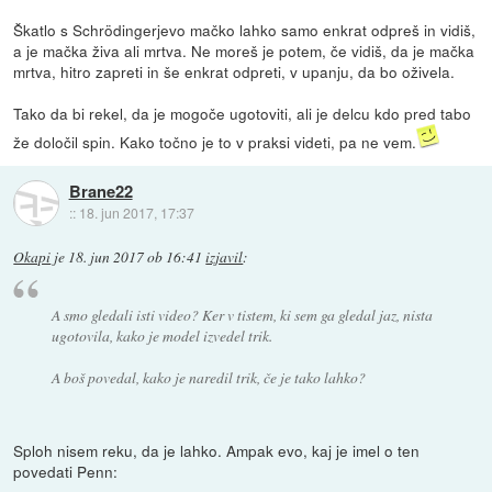
Škatlo s Schrödingerjevo mačko lahko samo enkrat odpreš in vidiš,
a je mačka živa ali mrtva. Ne moreš je potem, če vidiš, da je mačka
mrtva, hitro zapreti in še enkrat odpreti, v upanju, da bo oživela.
Tako da bi rekel, da je mogoče ugotoviti, ali je delcu kdo pred tabo
že določil spin. Kako točno je to v praksi videti, pa ne vem.
Brane22
::
18. jun 2017, 17:37
Okapi
je
18. jun 2017 ob 16:41
izjavil
:
A smo gledali isti video? Ker v tistem, ki sem ga gledal jaz, nista
ugotovila, kako je model izvedel trik.
A boš povedal, kako je naredil trik, če je tako lahko?
Sploh nisem reku, da je lahko. Ampak evo, kaj je imel o ten
povedati Penn: