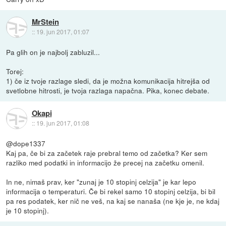
MrStein
::
19. jun 2017, 01:07
Pa glih on je najbolj zabluzil...
Torej:
1) če iz tvoje razlage sledi, da je možna komunikacija hitrejša od
svetlobne hitrosti, je tvoja razlaga napačna. Pika, konec debate.
Okapi
::
19. jun 2017, 01:08
@dope1337
Kaj pa, če bi za začetek raje prebral temo od začetka? Ker sem
razliko med podatki in informacijo že precej na začetku omenil.
In ne, nimaš prav, ker "zunaj je 10 stopinj celzija" je kar lepo
informacija o temperaturi. Če bi rekel samo 10 stopinj celzija, bi bil
pa res podatek, ker nič ne veš, na kaj se nanaša (ne kje je, ne kdaj
je 10 stopinj).