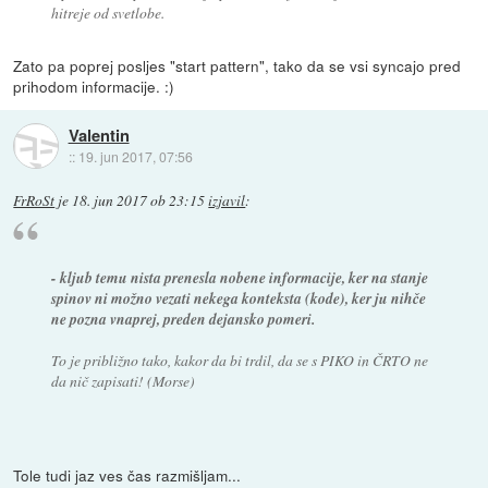
hitreje od svetlobe.
Zato pa poprej posljes "start pattern", tako da se vsi syncajo pred
prihodom informacije. :)
Valentin
::
19. jun 2017, 07:56
FrRoSt
je
18. jun 2017 ob 23:15
izjavil
:
- kljub temu nista prenesla nobene informacije, ker na stanje
spinov ni možno vezati nekega konteksta (kode), ker ju nihče
ne pozna vnaprej, preden dejansko pomeri.
To je približno tako, kakor da bi trdil, da se s PIKO in ČRTO ne
da nič zapisati! (Morse)
Tole tudi jaz ves čas razmišljam...