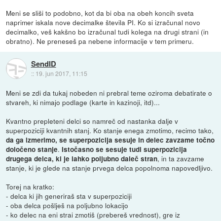
Meni se sliši to podobno, kot da bi oba na obeh koncih sveta
naprimer iskala nove decimalke števila PI. Ko si izračunal novo
decimalko, veš kakšno bo izračunal tudi kolega na drugi strani (in
obratno). Ne preneseš pa nebene informacije v tem primeru.
SendID
::
19. jun 2017, 11:15
Meni se zdi da tukaj nobeden ni prebral teme oziroma debatirate o
stvareh, ki nimajo podlage (karte in kazinoji, itd)...
Kvantno prepleteni delci so namreč od nastanka dalje v
superpoziciji kvantnih stanj. Ko stanje enega zmotimo, recimo tako,
da ga izmerimo, se superpozicija sesuje in delec zavzame točno
.
določeno stanje
Istočasno se sesuje tudi superpozicija
, in ta zavzame
drugega delca, ki je lahko poljubno daleč stran
stanje, ki je glede na stanje prvega delca popolnoma napovedljivo.
Torej na kratko:
- delca ki jih generiraš sta v superpoziciji
- oba delca pošlješ na poljubno lokacijo
- ko delec na eni strai zmotiš (prebereš vrednost), gre iz