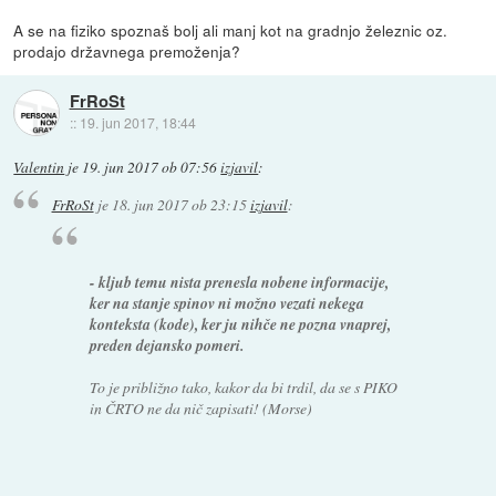
A se na fiziko spoznaš bolj ali manj kot na gradnjo železnic oz.
prodajo državnega premoženja?
FrRoSt
::
19. jun 2017, 18:44
Valentin
je
19. jun 2017 ob 07:56
izjavil
:
FrRoSt
je
18. jun 2017 ob 23:15
izjavil
:
- kljub temu nista prenesla nobene informacije,
ker na stanje spinov ni možno vezati nekega
konteksta (kode), ker ju nihče ne pozna vnaprej,
preden dejansko pomeri.
To je približno tako, kakor da bi trdil, da se s PIKO
in ČRTO ne da nič zapisati! (Morse)