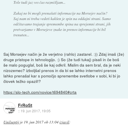
Tole tudi jaz ves čas razmišljam...
Zakaj ne bi mogli prenašati informacije na Morsejev način?
Saj nam ni treba vedeti kakšen je spin na oddajni strani. Samo
odčitavamo trajanje spremembe spina na sprejemni strani, jih
pretvarjamo v Morsejeve znake in prenos informacije bi bil
trenuten...
Saj Morsejev način je že verjetno (rahlo) zastarel. :)) Zdaj imaš (že)
druge pristope in tehnologijo. :) So (že tudi tukaj) pisali in če boš
še malo poguglal, boš še kaj odkril. Mislim da sem bral, da je neki
nizozemec? izboljšal prenos in da bi se lahko internetni prenos
lahko prenašal kar s pomočjo spremembe svetlobe v sobi, ki bi jo
človek težko opazil!?
https://slo-tech.com/novice/t694840#crta
FrRoSt
::
19. jun 2017, 19:05
Unilseptij
je
19. jun 2017 ob 13:04
izjavil
: