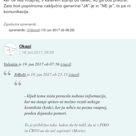
Zato boš popolnoma naključno generiral "JA"-je in "NE-je", to pa ni
komunikacija.
Zgodovina sprememb…
spremenilo:
Unilseptij
(
19. jun 2017 ob 08:29
)
Okapi
::
19. jun 2017, 09:29
Valentin
je
19. jun 2017 ob 07:56
izjavil
:
FrRoSt
je
18. jun 2017 ob 23:15
izjavil
:
- kljub temu nista prenesla nobene informacije,
ker na stanje spinov ni možno vezati nekega
konteksta (kode), ker ju nihče ne pozna vnaprej,
preden dejansko pomeri.
To je približno tako, kakor da bi trdil, da se s PIKO
in ČRTO ne da nič zapisati! (Morse)