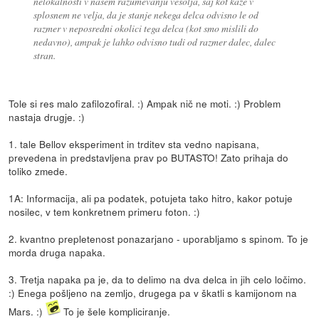
nelokalnosti v nasem razumevanju vesolja, saj kot kaze v
splosnem ne velja, da je stanje nekega delca odvisno le od
razmer v neposredni okolici tega delca (kot smo mislili do
nedavno), ampak je lahko odvisno tudi od razmer dalec, dalec
stran.
Tole si res malo zafilozofiral. :) Ampak nič ne moti. :) Problem
nastaja drugje. :)
1. tale Bellov eksperiment in trditev sta vedno napisana,
prevedena in predstavljena prav po BUTASTO! Zato prihaja do
toliko zmede.
1A: Informacija, ali pa podatek, potujeta tako hitro, kakor potuje
nosilec, v tem konkretnem primeru foton. :)
2. kvantno prepletenost ponazarjano - uporabljamo s spinom. To je
morda druga napaka.
3. Tretja napaka pa je, da to delimo na dva delca in jih celo ločimo.
:) Enega pošljeno na zemljo, drugega pa v škatli s kamijonom na
Mars. :)
To je šele kompliciranje.