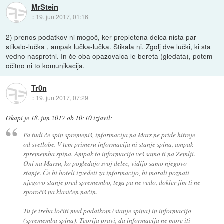
MrStein
::
19. jun 2017, 01:16
2) prenos podatkov ni mogoč, ker prepletena delca nista par
stikalo-lučka , ampak lučka-lučka. Stikala ni. Zgolj dve lučki, ki sta
vedno nasprotni. In če oba opazovalca le bereta (gledata), potem
očitno ni to komunikacija.
Tr0n
::
19. jun 2017, 07:29
Okapi
je
18. jun 2017 ob 10:10
izjavil
:
Pa tudi če spin spremeniš, informacija na Mars ne pride hitreje
od svetlobe. V tem primeru informacija ni stanje spina, ampak
sprememba spina. Ampak to informacijo veš samo ti na Zemlji.
Oni na Marsu, ko pogledajo svoj delec, vidijo samo njegovo
stanje. Če bi hoteli izvedeti za informacijo, bi morali poznati
njegovo stanje pred spremembo, tega pa ne vedo, dokler jim ti ne
sporočiš na klasičen način.
Tu je treba ločiti med podatkom (stanje spina) in informacijo
(sprememba spina). Teorija pravi, da informacija ne more iti