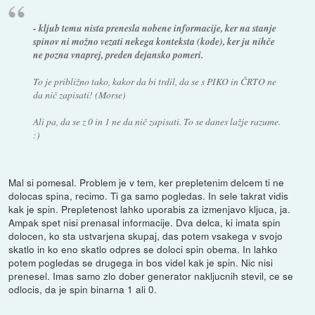
- kljub temu nista prenesla nobene informacije, ker na stanje
spinov ni možno vezati nekega konteksta (kode), ker ju nihče
ne pozna vnaprej, preden dejansko pomeri.
To je približno tako, kakor da bi trdil, da se s PIKO in ČRTO ne
da nič zapisati! (Morse)
Ali pa, da se z 0 in 1 ne da nič zapisati. To se danes lažje razume.
:)
Mal si pomesal. Problem je v tem, ker prepletenim delcem ti ne
dolocas spina, recimo. Ti ga samo pogledas. In sele takrat vidis
kak je spin. Prepletenost lahko uporabis za izmenjavo kljuca, ja.
Ampak spet nisi prenasal informacije. Dva delca, ki imata spin
dolocen, ko sta ustvarjena skupaj, das potem vsakega v svojo
skatlo in ko eno skatlo odpres se doloci spin obema. In lahko
potem pogledas se drugega in bos videl kak je spin. Nic nisi
prenesel. Imas samo zlo dober generator nakljucnih stevil, ce se
odlocis, da je spin binarna 1 ali 0.