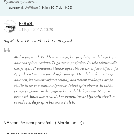
Zgodovina sprememb…
spremenil:
BigWhale
(
19. jun 2017 ob 19:53
)
FrRoSt
::
19. jun 2017, 20:28
BigWhale
je
19. jun 2017 ob 19:49
izjavil
:
Mal si pomesal. Problem je v tem, ker prepletenim delcem ti ne
dolocas spina, recimo. Ti ga samo pogledas. In sele takrat vidis
kak je spin. Prepletenost lahko uporabis za izmenjavo kljuca, ja.
Ampak spet nisi prenasal informacije. Dva delca, ki imata spin
dolocen, ko sta ustvarjena skupaj, das potem vsakega v svojo
skatlo in ko eno skatlo odpres se doloci spin obema. In lahko
potem pogledas se drugega in bos videl kak je spin. Nic nisi
prenesel.
Imas samo zlo dober generator nakljucnih stevil, ce
se odlocis, da je spin binarna 1 ali 0.
NE vem, če sem pomešal. :) Morda tudi. :))
Drugače gre pa takole: