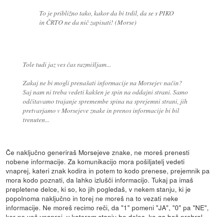
To je približno tako, kakor da bi trdil, da se s PIKO
in ČRTO ne da nič zapisati! (Morse)
Tole tudi jaz ves čas razmišljam...
Zakaj ne bi mogli prenašati informacije na Morsejev način?
Saj nam ni treba vedeti kakšen je spin na oddajni strani. Samo
odčitavamo trajanje spremembe spina na sprejemni strani, jih
pretvarjamo v Morsejeve znake in prenos informacije bi bil
trenuten...
Če naključno generiraš Morsejeve znake, ne moreš prenesti
nobene informacije. Za komunikacijo mora pošiljatelj vedeti
vnaprej, kateri znak kodira in potem to kodo prenese, prejemnik pa
mora kodo poznati, da lahko izlušči informacijo. Tukaj pa imaš
prepletene delce, ki so, ko jih pogledaš, v nekem stanju, ki je
popolnoma naključno in torej ne moreš na to vezati neke
informacije. Ne moreš recimo reči, da "1" pomeni "JA", "0" pa "NE",
ker ne veš vnaprej, v katerem stanju bo delec, ko ga boš prebral.