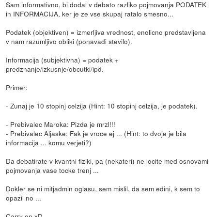
Sam informativno, bi dodal v debato razliko pojmovanja PODATEK
in INFORMACIJA, ker je ze vse skupaj ratalo smesno...
Podatek (objektiven) = izmerljiva vrednost, enolicno predstavljena
v nam razumljivo obliki (ponavadi stevilo).
Informacija (subjektivna) = podatek +
predznanje/izkusnje/obcutki/ipd.
Primer:
- Zunaj je 10 stopinj celzija (Hint: 10 stopinj celzija, je podatek).
- Prebivalec Maroka: Pizda je mrzl!!!
- Prebivalec Aljaske: Fak je vroce ej ... (Hint: to dvoje je bila
informacija ... komu verjeti?)
Da debatirate v kvantni fiziki, pa (nekateri) ne locite med osnovami
pojmovanja vase tocke trenj ...
Dokler se ni mitjadmin oglasu, sem mislil, da sem edini, k sem to
opazil no ...
Carry on xD