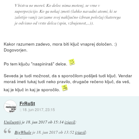
V bistvu ne moreš. Ko delec nima motenj, se vrne v
superpozicijo. Ko ga nekaj zmoti (lahko navadni atomi, ki se
zaletijo vanj) zavzame svoj naključno izbran položaj (katerega
je odvisno od vrste delca (spin, vzbujenost,...)).
Kakor razumem zadevo, mora biti ključ vnaprej določen. :)
Dogovorjen.
Po tem ključu "naspiniraš" delce.
Seveda je tudi možnost, da s sporočilom pošlješ tudi ključ. Vendar
moraš imeti tukaj tudi neko pravilo, drugače rečeno ključ, da veš,
kaj je ključ in kaj je sporočilo.
FrRoSt
::
18. jun 2017, 23:15
Unilseptij
je
18. jun 2017 ob 15:14
izjavil
:
BigWhale
je
18. jun 2017 ob 13:52
izjavil
: