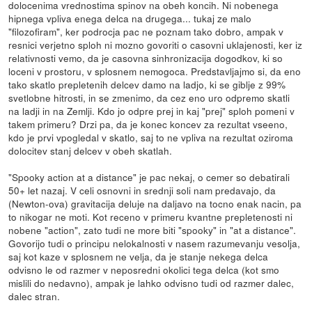
dolocenima vrednostima spinov na obeh koncih. Ni nobenega
hipnega vpliva enega delca na drugega... tukaj ze malo
"filozofiram", ker podrocja pac ne poznam tako dobro, ampak v
resnici verjetno sploh ni mozno govoriti o casovni uklajenosti, ker iz
relativnosti vemo, da je casovna sinhronizacija dogodkov, ki so
loceni v prostoru, v splosnem nemogoca. Predstavljajmo si, da eno
tako skatlo prepletenih delcev damo na ladjo, ki se giblje z 99%
svetlobne hitrosti, in se zmenimo, da cez eno uro odpremo skatli
na ladji in na Zemlji. Kdo jo odpre prej in kaj "prej" sploh pomeni v
takem primeru? Drzi pa, da je konec koncev za rezultat vseeno,
kdo je prvi vpogledal v skatlo, saj to ne vpliva na rezultat oziroma
dolocitev stanj delcev v obeh skatlah.
"Spooky action at a distance" je pac nekaj, o cemer so debatirali
50+ let nazaj. V celi osnovni in srednji soli nam predavajo, da
(Newton-ova) gravitacija deluje na daljavo na tocno enak nacin, pa
to nikogar ne moti. Kot receno v primeru kvantne prepletenosti ni
nobene "action", zato tudi ne more biti "spooky" in "at a distance".
Govorijo tudi o principu nelokalnosti v nasem razumevanju vesolja,
saj kot kaze v splosnem ne velja, da je stanje nekega delca
odvisno le od razmer v neposredni okolici tega delca (kot smo
mislili do nedavno), ampak je lahko odvisno tudi od razmer dalec,
dalec stran.