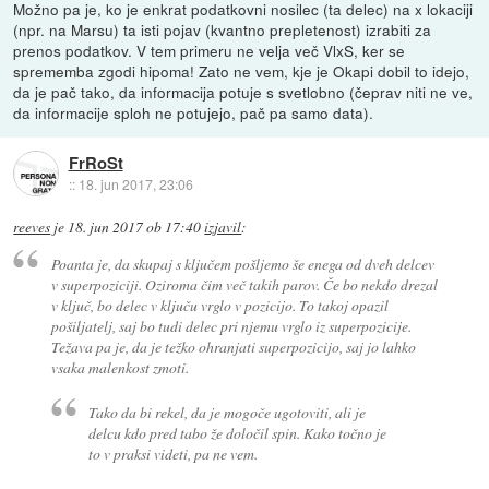
Možno pa je, ko je enkrat podatkovni nosilec (ta delec) na x lokaciji
(npr. na Marsu) ta isti pojav (kvantno prepletenost) izrabiti za
prenos podatkov. V tem primeru ne velja več VlxS, ker se
sprememba zgodi hipoma! Zato ne vem, kje je Okapi dobil to idejo,
da je pač tako, da informacija potuje s svetlobno (čeprav niti ne ve,
da informacije sploh ne potujejo, pač pa samo data).
FrRoSt
::
18. jun 2017, 23:06
reeves
je
18. jun 2017 ob 17:40
izjavil
:
Poanta je, da skupaj s ključem pošljemo še enega od dveh delcev
v superpoziciji. Oziroma čim več takih parov. Če bo nekdo drezal
v ključ, bo delec v ključu vrglo v pozicijo. To takoj opazil
pošiljatelj, saj bo tudi delec pri njemu vrglo iz superpozicije.
Težava pa je, da je težko ohranjati superpozicijo, saj jo lahko
vsaka malenkost zmoti.
Tako da bi rekel, da je mogoče ugotoviti, ali je
delcu kdo pred tabo že določil spin. Kako točno je
to v praksi videti, pa ne vem.