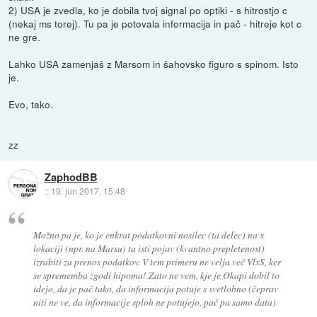
2) USA je zvedla, ko je dobila tvoj signal po optiki - s hitrostjo c
(nekaj ms torej). Tu pa je potovala informacija in pač - hitreje kot c
ne gre.
Lahko USA zamenjaš z Marsom in šahovsko figuro s spinom. Isto
je.
Evo, tako.
zz
ZaphodBB
::
19. jun 2017, 15:48
Možno pa je, ko je enkrat podatkovni nosilec (ta delec) na x
lokaciji (npr. na Marsu) ta isti pojav (kvantno prepletenost)
izrabiti za prenos podatkov. V tem primeru ne velja več VlxS, ker
se sprememba zgodi hipoma! Zato ne vem, kje je Okapi dobil to
idejo, da je pač tako, da informacija potuje s svetlobno (čeprav
niti ne ve, da informacije sploh ne potujejo, pač pa samo data).