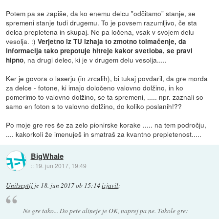
Potem pa se zapiše, da ko enemu delcu "odčitamo" stanje, se
spremeni stanje tudi drugemu. To je povsem razumljivo, če sta
delca prepletena in skupaj. Ne pa ločena, vsak v svojem delu
vesolja. :)
Verjetno iz TU izhaja to zmotno tolmačenje, da
informacija tako prepotuje hitreje kakor svetloba, se pravi
, na drugi delec, ki je v drugem delu vesolja.....
hipno
Ker je govora o laserju (in zrcalih), bi tukaj povdaril, da gre morda
za delce - fotone, ki imajo določeno valovno dolžino, in ko
pomerimo to valovno dolžino, se ta spremeni, ..... npr. zaznali so
samo en foton s to valovno dolžino, do koliko poslanih!??
Po moje gre res še za zelo pionirske korake ..... na tem področju,
.... kakorkoli že imenuješ in smatraš za kvantno prepletenost.....
BigWhale
::
19. jun 2017, 19:49
Unilseptij
je
18. jun 2017 ob 15:14
izjavil
:
Ne gre tako... Do pete alineje je OK, naprej pa ne. Takole gre: