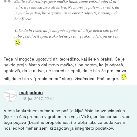
Škatlo s Schrödingerjevo mačko lahko samo enkrat odpreš in
vidiš, a je mačka živa ali mrtva. Ne moreš je potem, če vidiš, da
je mačka mrtva, hitro zapreti in še enkrat odpreti, v upanju, da
bo oživela.
Tako da bi rekel, da je mogoče ugotoviti, ali je delcu kdo pred
tabo že določil spin. Kako točno je to v praksi videti, pa ne vem.
Tega ni mogoče ugotoviti niti teoretično, kaj šele v praksi. Če je
nekdo prej v škatlo dal mrtvo mačko, ti pa potem, ko jo odpreš,
ugotoviš, da je mrtva, ne moreš sklepati, da je bila že prej mrtva,
niti, da je bila v "prepletenem" stanju živa/mrtva. Pač ne gre.
matijadmin
::
18. jun 2017, 22:41
V tem konkretnem primeru se pošilja ključ čisto konvencionalno
(kjer za čas prenosa v grobem res velja VlxS), pri čemer se izrabo
tega pojava (kvantne prepletenosti) izrablja tako za podatkovni
nosilec kot mehanizem, ki zagotavlja integriteto podatkov.