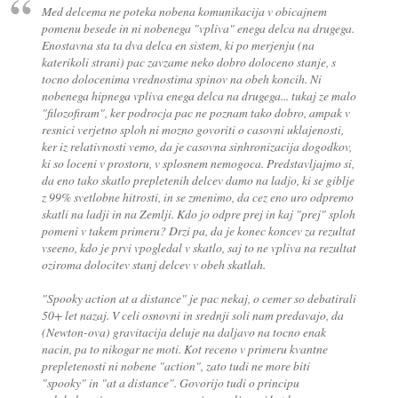
Med delcema ne poteka nobena komunikacija v obicajnem
pomenu besede in ni nobenega "vpliva" enega delca na drugega.
Enostavna sta ta dva delca en sistem, ki po merjenju (na
katerikoli strani) pac zavzame neko dobro doloceno stanje, s
tocno dolocenima vrednostima spinov na obeh koncih. Ni
nobenega hipnega vpliva enega delca na drugega... tukaj ze malo
"filozofiram", ker podrocja pac ne poznam tako dobro, ampak v
resnici verjetno sploh ni mozno govoriti o casovni uklajenosti,
ker iz relativnosti vemo, da je casovna sinhronizacija dogodkov,
ki so loceni v prostoru, v splosnem nemogoca. Predstavljajmo si,
da eno tako skatlo prepletenih delcev damo na ladjo, ki se giblje
z 99% svetlobne hitrosti, in se zmenimo, da cez eno uro odpremo
skatli na ladji in na Zemlji. Kdo jo odpre prej in kaj "prej" sploh
pomeni v takem primeru? Drzi pa, da je konec koncev za rezultat
vseeno, kdo je prvi vpogledal v skatlo, saj to ne vpliva na rezultat
oziroma dolocitev stanj delcev v obeh skatlah.
"Spooky action at a distance" je pac nekaj, o cemer so debatirali
50+ let nazaj. V celi osnovni in srednji soli nam predavajo, da
(Newton-ova) gravitacija deluje na daljavo na tocno enak
nacin, pa to nikogar ne moti. Kot receno v primeru kvantne
prepletenosti ni nobene "action", zato tudi ne more biti
"spooky" in "at a distance". Govorijo tudi o principu