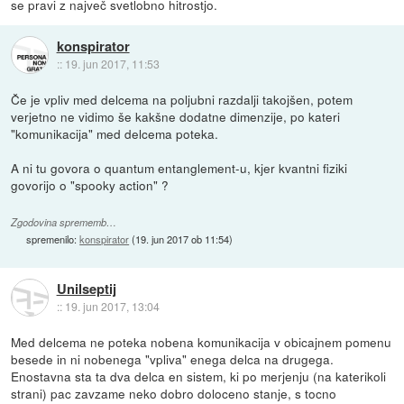
se pravi z največ svetlobno hitrostjo.
konspirator
::
19. jun 2017, 11:53
Če je vpliv med delcema na poljubni razdalji takojšen, potem
verjetno ne vidimo še kakšne dodatne dimenzije, po kateri
"komunikacija" med delcema poteka.
A ni tu govora o quantum entanglement-u, kjer kvantni fiziki
govorijo o "spooky action" ?
Zgodovina sprememb…
spremenilo:
konspirator
(
19. jun 2017 ob 11:54
)
Unilseptij
::
19. jun 2017, 13:04
Med delcema ne poteka nobena komunikacija v obicajnem pomenu
besede in ni nobenega "vpliva" enega delca na drugega.
Enostavna sta ta dva delca en sistem, ki po merjenju (na katerikoli
strani) pac zavzame neko dobro doloceno stanje, s tocno