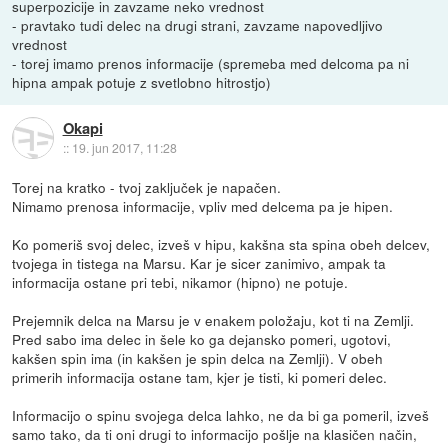
superpozicije in zavzame neko vrednost
- pravtako tudi delec na drugi strani, zavzame napovedljivo
vrednost
- torej imamo prenos informacije (spremeba med delcoma pa ni
hipna ampak potuje z svetlobno hitrostjo)
Okapi
::
19. jun 2017, 11:28
Torej na kratko - tvoj zaključek je napačen.
Nimamo prenosa informacije, vpliv med delcema pa je hipen.
Ko pomeriš svoj delec, izveš v hipu, kakšna sta spina obeh delcev,
tvojega in tistega na Marsu. Kar je sicer zanimivo, ampak ta
informacija ostane pri tebi, nikamor (hipno) ne potuje.
Prejemnik delca na Marsu je v enakem položaju, kot ti na Zemlji.
Pred sabo ima delec in šele ko ga dejansko pomeri, ugotovi,
kakšen spin ima (in kakšen je spin delca na Zemlji). V obeh
primerih informacija ostane tam, kjer je tisti, ki pomeri delec.
Informacijo o spinu svojega delca lahko, ne da bi ga pomeril, izveš
samo tako, da ti oni drugi to informacijo pošlje na klasičen način,