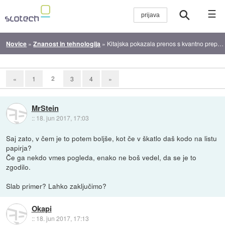
☰
Novice
»
Znanost in tehnologija
»
Kitajska pokazala prenos s kvantno prepletenostjo na razdalji 1200 kilometrov
2
«
1
3
4
»
MrStein
::
18. jun 2017, 17:03
Saj zato, v čem je to potem boljše, kot če v škatlo daš kodo na listu
papirja?
Če ga nekdo vmes pogleda, enako ne boš vedel, da se je to
zgodilo.
Slab primer? Lahko zaključimo?
Okapi
::
18. jun 2017, 17:13