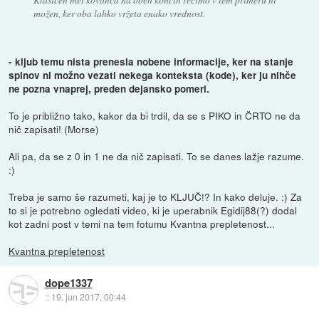
možen, ker oba lahko vržeta enako vrednost.
- kljub temu nista prenesla nobene informacije, ker na stanje
spinov ni možno vezati nekega konteksta (kode), ker ju nihče
ne pozna vnaprej, preden dejansko pomeri.
To je približno tako, kakor da bi trdil, da se s PIKO in ČRTO ne da
nič zapisati! (Morse)
Ali pa, da se z 0 in 1 ne da nič zapisati. To se danes lažje razume.
:)
Treba je samo še razumeti, kaj je to KLJUČ!? In kako deluje. :) Za
to si je potrebno ogledati video, ki je uperabnik Egidij88(?) dodal
kot zadni post v temi na tem fotumu Kvantna prepletenost...
Kvantna prepletenost
dope1337
::
19. jun 2017, 00:44