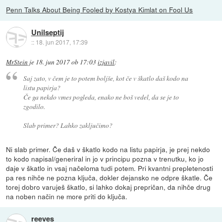
Penn Talks About Being Fooled by Kostya Kimlat on Fool Us
Unilseptij
::
18. jun 2017, 17:39
MrStein
je
18. jun 2017 ob 17:03
izjavil
:
Saj zato, v čem je to potem boljše, kot če v škatlo daš kodo na
listu papirja?
Če ga nekdo vmes pogleda, enako ne boš vedel, da se je to
zgodilo.
Slab primer? Lahko zaključimo?
Ni slab primer. Če daš v škatlo kodo na listu papirja, je prej nekdo
to kodo napisal/generiral in jo v principu pozna v trenutku, ko jo
daje v škatlo in vsaj načeloma tudi potem. Pri kvantni prepletenosti
pa res nihče ne pozna ključa, dokler dejansko ne odpre škatle. Če
torej dobro varuješ škatlo, si lahko dokaj prepričan, da nihče drug
na noben način ne more priti do ključa.
reeves