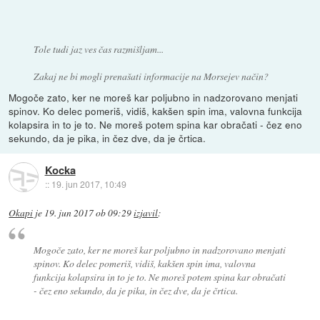
Tole tudi jaz ves čas razmišljam...
Zakaj ne bi mogli prenašati informacije na Morsejev način?
Mogoče zato, ker ne moreš kar poljubno in nadzorovano menjati
spinov. Ko delec pomeriš, vidiš, kakšen spin ima, valovna funkcija
kolapsira in to je to. Ne moreš potem spina kar obračati - čez eno
sekundo, da je pika, in čez dve, da je črtica.
Kocka
::
19. jun 2017, 10:49
Okapi
je
19. jun 2017 ob 09:29
izjavil
:
Mogoče zato, ker ne moreš kar poljubno in nadzorovano menjati
spinov. Ko delec pomeriš, vidiš, kakšen spin ima, valovna
funkcija kolapsira in to je to. Ne moreš potem spina kar obračati
- čez eno sekundo, da je pika, in čez dve, da je črtica.