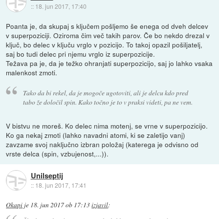
::
18. jun 2017, 17:40
Poanta je, da skupaj s ključem pošljemo še enega od dveh delcev
v superpoziciji. Oziroma čim več takih parov. Če bo nekdo drezal v
ključ, bo delec v ključu vrglo v pozicijo. To takoj opazil pošiljatelj,
saj bo tudi delec pri njemu vrglo iz superpozicije.
Težava pa je, da je težko ohranjati superpozicijo, saj jo lahko vsaka
malenkost zmoti.
Tako da bi rekel, da je mogoče ugotoviti, ali je delcu kdo pred
tabo že določil spin. Kako točno je to v praksi videti, pa ne vem.
V bistvu ne moreš. Ko delec nima motenj, se vrne v superpozicijo.
Ko ga nekaj zmoti (lahko navadni atomi, ki se zaletijo vanj)
zavzame svoj naključno izbran položaj (katerega je odvisno od
vrste delca (spin, vzbujenost,...)).
Unilseptij
::
18. jun 2017, 17:41
Okapi
je
18. jun 2017 ob 17:13
izjavil
: