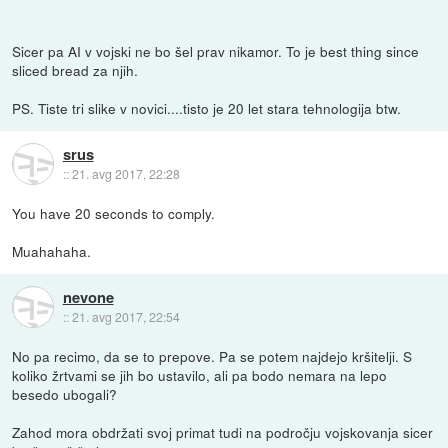
Sicer pa AI v vojski ne bo šel prav nikamor. To je best thing since
sliced bread za njih.
PS. Tiste tri slike v novici....tisto je 20 let stara tehnologija btw.
srus
::
21. avg 2017, 22:28
You have 20 seconds to comply.
Muahahaha.
nevone
::
21. avg 2017, 22:54
No pa recimo, da se to prepove. Pa se potem najdejo kršitelji. S
koliko žrtvami se jih bo ustavilo, ali pa bodo nemara na lepo
besedo ubogali?
Zahod mora obdržati svoj primat tudi na področju vojskovanja sicer