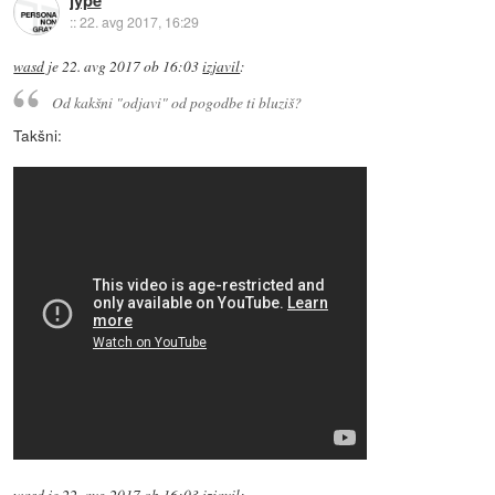
jype
::
22. avg 2017, 16:29
wasd
je
22. avg 2017 ob 16:03
izjavil
:
Od kakšni "odjavi" od pogodbe ti bluziš?
Takšni: