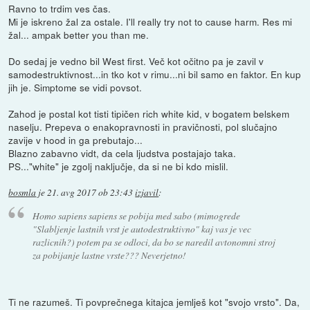
Ravno to trdim ves čas.
Mi je iskreno žal za ostale. I'll really try not to cause harm. Res mi
žal... ampak better you than me.
Do sedaj je vedno bil West first. Več kot očitno pa je zavil v
samodestruktivnost...in tko kot v rimu...ni bil samo en faktor. En kup
jih je. Simptome se vidi povsot.
Zahod je postal kot tisti tipičen rich white kid, v bogatem belskem
naselju. Prepeva o enakopravnosti in pravičnosti, pol slučajno
zavije v hood in ga prebutajo...
Blazno zabavno vidt, da cela ljudstva postajajo taka.
PS..."white" je zgolj naključje, da si ne bi kdo mislil.
bosmla
je
21. avg 2017 ob 23:43
izjavil
:
Homo sapiens sapiens se pobija med sabo (mimogrede
"Slabljenje lastnih vrst je autodestruktivno" kaj vas je vec
razlicnih?) potem pa se odloci, da bo se naredil avtonomni stroj
za pobijanje lastne vrste??? Neverjetno!
Ti ne razumeš. Ti povprečnega kitajca jemlješ kot "svojo vrsto". Da,