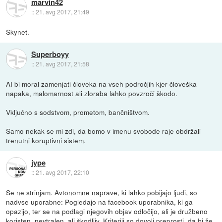
marvin42
::
21. avg 2017, 21:49
Skynet.
Superboyy
::
21. avg 2017, 21:58
AI bi moral zamenjati človeka na vseh področjih kjer človeška
napaka, malomarnost ali zloraba lahko povzroči škodo.
Vključno s sodstvom, prometom, bančništvom.
Samo nekak se mi zdi, da bomo v imenu svobode raje obdržali
trenutni koruptivni sistem.
jype
::
21. avg 2017, 22:10
Se ne strinjam. Avtonomne naprave, ki lahko pobijajo ljudi, so
nadvse uporabne: Pogledajo na facebook uporabnika, ki ga
opazijo, ter se na podlagi njegovih objav odločijo, ali je družbeno
koristen, nevtralen, ali škodljiv. Kriteriji so dovolj preprosti, da bi že