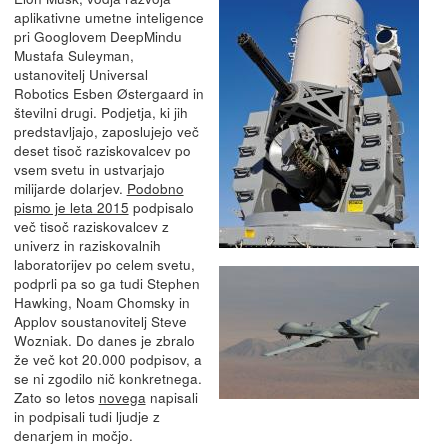
aplikativne umetne inteligence
pri Googlovem DeepMindu
Mustafa Suleyman,
ustanovitelj Universal
Robotics Esben Østergaard in
številni drugi. Podjetja, ki jih
predstavljajo, zaposlujejo več
deset tisoč raziskovalcev po
vsem svetu in ustvarjajo
milijarde dolarjev.
Podobno
pismo je leta 2015
podpisalo
več tisoč raziskovalcev z
univerz in raziskovalnih
laboratorijev po celem svetu,
podprli pa so ga tudi Stephen
Hawking, Noam Chomsky in
Applov soustanovitelj Steve
Wozniak. Do danes je zbralo
že več kot 20.000 podpisov, a
se ni zgodilo nič konkretnega.
Zato so letos
novega
napisali
in podpisali tudi ljudje z
denarjem in močjo.