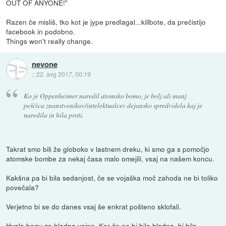
OUT OF ANYONE!"
Razen če misliš, tko kot je jype predlagal...killbote, da prečistijo
facebook in podobno.
Things won't really change.
nevone
::
22. avg 2017, 00:19
Ko je Oppenheimer naredil atomsko bomo, je bolj ali manj
peščica znanstvenikov/intelektualcev dejansko spredvidela kaj je
naredila in bila proti.
Takrat smo bili že globoko v lastnem dreku, ki smo ga s pomočjo
atomske bombe za nekaj časa malo omejili, vsaj na našem koncu.
Kakšna pa bi bila sedanjost, če se vojaška moč zahoda ne bi toliko
povečala?
Verjetno bi se do danes vsaj še enkrat pošteno sklofali.
Hvala bogu za hladno vojno. Ker če ne bi bila hladna, bi bila