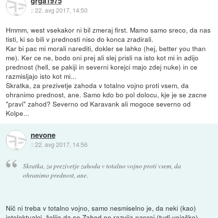
grga1975
::
22. avg 2017, 14:50
Hmmm, west vsekakor ni bil zmeraj first. Mamo samo sreco, da nas
tisti, ki so bili v prednosti niso do konca zradirali.
Kar bi pac mi morali narediti, dokler se lahko (hej, better you than
me). Ker ce ne, bodo oni prej ali slej prisli na isto kot mi in adijo
prednost (hell, se pakiji in severni korejci majo zdej nuke) in ce
razmisljajo isto kot mi...
Skratka, za prezivetje zahoda v totalno vojno proti vsem, da
ohranimo prednost, ane. Samo kdo bo pol dolocu, kje je se zacne
"pravi" zahod? Severno od Karavank ali mogoce severno od
Kolpe...
nevone
::
22. avg 2017, 14:56
Skratka, za prezivetje zahoda v totalno vojno proti vsem, da
ohranimo prednost, ane.
Nič ni treba v totalno vojno, samo nesmiselno je, da neki (kao)
intelektualci, želijo da se Zahod ne razvija naprej (tudi vojaško).