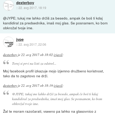
dexterboy
::
22. avg 2017, 18:19
@JYPE; tukaj me lahko držiš za besedo, ampak če boš ti kdaj
kandidiral za predsednika, imaš moj glas. Se posnamem, ko bom
obkrožal tvoje ime.
jype
::
22. avg 2017, 22:06
dexterboy
je
22. avg 2017 ob 18:02
izjavil
:
Torej si prvi na listi za odstrel...
Moj facebook profil izkazuje mojo izjemno družbeno koristnost,
tako da to zagotovo ne drži.
dexterboy
je
22. avg 2017 ob 18:19
izjavil
:
@JYPE; tukaj me lahko držiš za besedo, ampak če boš ti kdaj
kandidiral za predsednika, imaš moj glas. Se posnamem, ko bom
obkrožal tvoje ime.
Žal te moram razočarati, vseeno pa lahko na glasovnico z