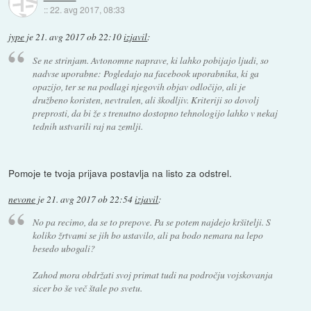
::
22. avg 2017, 08:33
jype
je
21. avg 2017 ob 22:10
izjavil
:
Se ne strinjam. Avtonomne naprave, ki lahko pobijajo ljudi, so
nadvse uporabne: Pogledajo na facebook uporabnika, ki ga
opazijo, ter se na podlagi njegovih objav odločijo, ali je
družbeno koristen, nevtralen, ali škodljiv. Kriteriji so dovolj
preprosti, da bi že s trenutno dostopno tehnologijo lahko v nekaj
tednih ustvarili raj na zemlji.
Pomoje te tvoja prijava postavlja na listo za odstrel.
nevone
je
21. avg 2017 ob 22:54
izjavil
:
No pa recimo, da se to prepove. Pa se potem najdejo kršitelji. S
koliko žrtvami se jih bo ustavilo, ali pa bodo nemara na lepo
besedo ubogali?
Zahod mora obdržati svoj primat tudi na področju vojskovanja
sicer bo še več štale po svetu.