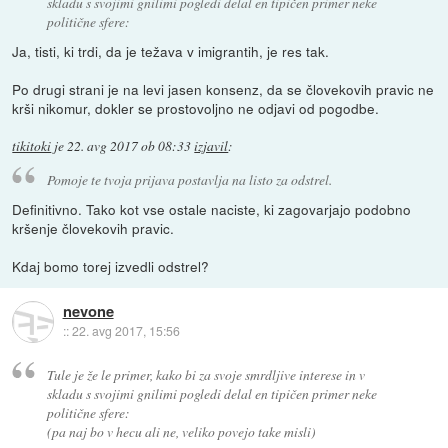
skladu s svojimi gnilimi pogledi delal en tipičen primer neke
politične sfere:
Ja, tisti, ki trdi, da je težava v imigrantih, je res tak.
Po drugi strani je na levi jasen konsenz, da se človekovih pravic ne
krši nikomur, dokler se prostovoljno ne odjavi od pogodbe.
tikitoki
je
22. avg 2017 ob 08:33
izjavil
:
Pomoje te tvoja prijava postavlja na listo za odstrel.
Definitivno. Tako kot vse ostale naciste, ki zagovarjajo podobno
kršenje človekovih pravic.
Kdaj bomo torej izvedli odstrel?
nevone
::
22. avg 2017, 15:56
Tule je že le primer, kako bi za svoje smrdljive interese in v
skladu s svojimi gnilimi pogledi delal en tipičen primer neke
politične sfere:
(pa naj bo v hecu ali ne, veliko povejo take misli)