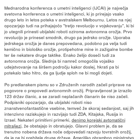
Mednarodna konferenca o umetni inteligenci (IJCAI) je največja
svetovna konferenca o umetni inteligenci, ki jo prirejajo vsako
drugo leto in letos poteka v avstralskem Melbournu. Letos na njej
opozarjajo tudi na prihajajočo "tretjo revolucijo v vojskovanju", ki bi
jo utegnili prinesti ubijalski roboti oziroma avtonomna orožja. Prvo
revolucijo je prinesel smodnik, drugo pa jedrsko orožje. Uporaba
jedrskega orožja je danes prepovedana, podobno pa velja tudi
kemično in biološko orožje, protipehotne mine in zažigalne bombe
ter še nekatere druge taktike. Enako želijo doseči tudi za
avtonomna orožja. Slednja bi namreč omogočila vojaško
udejstvovanje na širšem področju kakor doslej, hkrati pa bi
potekalo tako hitro, da ga ljudje sploh ne bi mogli dojeti.
Po predlanskem pismu so v Združenih narodih začeli priprave na
pogovore o prepovedi avtonomnih orožij. Pripravljenost je izrazilo
123 držav članic, a se zaradi neplačanih članarin še niso začeli.
Podpisniki opozarjajo, da ubijalski roboti niso
znanstvenofantastične vsebine, temveč že skoraj sedanjost, saj jih
intenzivno raziskujejo in razvijajo tudi ZDA, Kitajska, Rusija in
Izrael. Nekateri primitivni primerki,
denimo korejski avtomatični
mitraljezi
, že obstajajo in obratujejo. Glavni problem je, da se
trenutno nobena država noče odpovedati razvoju tovrstnih orožij,
da je ne bi prehitele druge države. Ameriško obrambno ministrstvo