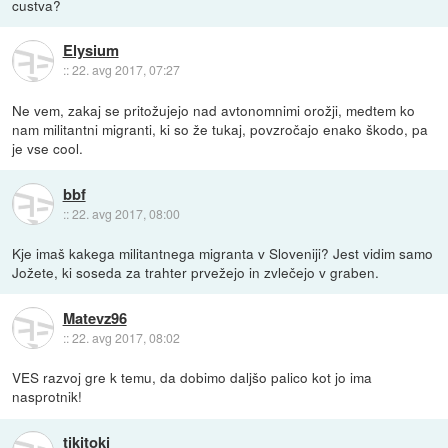
custva?
Elysium
::
22. avg 2017, 07:27
Ne vem, zakaj se pritožujejo nad avtonomnimi orožji, medtem ko
nam militantni migranti, ki so že tukaj, povzročajo enako škodo, pa
je vse cool.
bbf
::
22. avg 2017, 08:00
Kje imaš kakega militantnega migranta v Sloveniji? Jest vidim samo
Jožete, ki soseda za trahter prvežejo in zvlečejo v graben.
Matevz96
::
22. avg 2017, 08:02
VES razvoj gre k temu, da dobimo daljšo palico kot jo ima
nasprotnik!
tikitoki