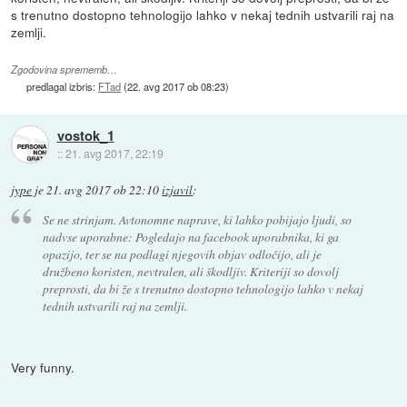
s trenutno dostopno tehnologijo lahko v nekaj tednih ustvarili raj na
zemlji.
Zgodovina sprememb…
predlagal izbris:
FTad
(
22. avg 2017 ob 08:23
)
vostok_1
::
21. avg 2017, 22:19
jype
je
21. avg 2017 ob 22:10
izjavil
:
Se ne strinjam. Avtonomne naprave, ki lahko pobijajo ljudi, so
nadvse uporabne: Pogledajo na facebook uporabnika, ki ga
opazijo, ter se na podlagi njegovih objav odločijo, ali je
družbeno koristen, nevtralen, ali škodljiv. Kriteriji so dovolj
preprosti, da bi že s trenutno dostopno tehnologijo lahko v nekaj
tednih ustvarili raj na zemlji.
Very funny.