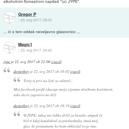
alkoholnim flomastrom napišeš "(o) JYPE".
Gregor P
::
23. avg 2017, 08:00
... in s tem oddaš neveljavno glasovnico ...
Magic1
::
23. avg 2017, 09:42
jype
je
22. avg 2017 ob 22:06
izjavil
:
dexterboy
je
22. avg 2017 ob 18:02
izjavil
:
Torej si prvi na listi za odstrel...
Moj facebook profil izkazuje mojo izjemno družbeno koristnost,
tako da to zagotovo ne drži.
dexterboy
je
22. avg 2017 ob 18:19
izjavil
:
@JYPE; tukaj me lahko držiš za besedo, ampak če
boš ti kdaj kandidiral za predsednika, imaš moj
glas. Se posnamem, ko bom obkrožal tvoje ime.