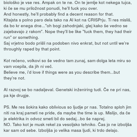
biološko je vse res. Ampak on te ne. On te jemlje kot nekega tujca,
ki če se mu priložnost ponudi, he'll fuck you over.
And honestly, he'll probably find a decent reason for that.
Kitajsta s polno paro dela tako na AI kot na CRISPrju. Ti res misliš,
da bo kr enega dne..."oh bogi zahodnjaki, glej kako še vedno se
zajebavajo z rakom". Nope they'll be like "fuck them, they had their
run" or something.
Saj vrjetno bodo prišli na podoben nivo enkrat, but not until we're
throughly raped by that point.
Kot rečeno, volkovi so še vedno tam zunaj, sam dolga leta miru so
vam vcepila, da jih ni več.
Believe me, i'd love if things were as you describe them...but
they're not.
AI razvoj se bo nadaljeval. Genetski inženiring tudi. Če ne pri nas,
pa kje drugje.
PS. Me res šokira kako oblivious so ljudje pr nas. Totalno sploh jim
niti na kraj pameti ne pride, da maybe the time is up. Mislijo, da če
je elektrika in odvoz smeti bil do sedaj...bo še naprej.
NO. Tako kot je musk rekel za vesoljsko tehniko. Čas jo ne izboljša
kar sam od sebe. Izboljša jo velika masa ljudi, ki trdo delajo.