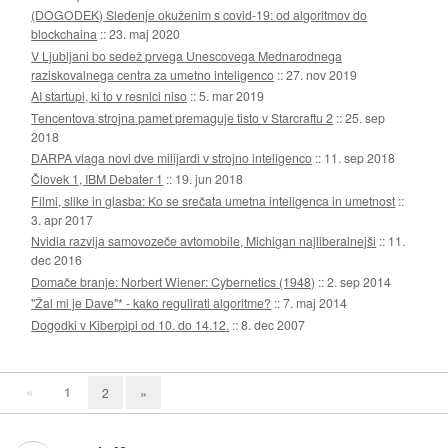
(DOGODEK) Sledenje okuženim s covid-19: od algoritmov do
blockchaina
::
23. maj 2020
V Ljubljani bo sedež prvega Unescovega Mednarodnega
raziskovalnega centra za umetno inteligenco
::
27. nov 2019
AI startupi, ki to v resnici niso
::
5. mar 2019
Tencentova strojna pamet premaguje tisto v Starcraftu 2
::
25. sep
2018
DARPA vlaga novi dve milijardi v strojno inteligenco
::
11. sep 2018
Človek 1, IBM Debater 1
::
19. jun 2018
Filmi, slike in glasba: Ko se srečata umetna inteligenca in umetnost
::
3. apr 2017
Nvidia razvija samovozeče avtomobile, Michigan najliberalnejši
::
11.
dec 2016
Domače branje: Norbert Wiener: Cybernetics (1948)
::
2. sep 2014
"Žal mi je Dave"* - kako regulirati algoritme?
::
7. maj 2014
Dogodki v Kiberpipi od 10. do 14.12.
::
8. dec 2007
«
1
2
»