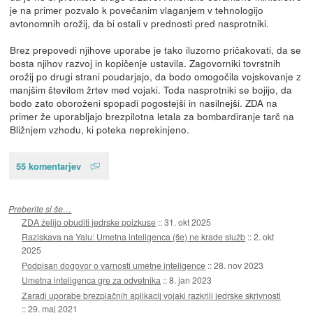
je na primer pozvalo k povečanim vlaganjem v tehnologijo
avtonomnih orožij, da bi ostali v prednosti pred nasprotniki.
Brez prepovedi njihove uporabe je tako iluzorno pričakovati, da se
bosta njihov razvoj in kopičenje ustavila. Zagovorniki tovrstnih
orožij po drugi strani poudarjajo, da bodo omogočila vojskovanje z
manjšim številom žrtev med vojaki. Toda nasprotniki se bojijo, da
bodo zato oboroženi spopadi pogostejši in nasilnejši. ZDA na
primer že uporabljajo brezpilotna letala za bombardiranje tarč na
Bližnjem vzhodu, ki poteka neprekinjeno.
55 komentarjev
Preberite si še…
ZDA želijo obuditi jedrske poizkuse
::
31. okt 2025
Raziskava na Yalu: Umetna inteligenca (še) ne krade služb
::
2. okt
2025
Podpisan dogovor o varnosti umetne inteligence
::
28. nov 2023
Umetna inteligenca gre za odvetnika
::
8. jan 2023
Zaradi uporabe brezplačnih aplikacij vojaki razkrili jedrske skrivnosti
::
29. maj 2021