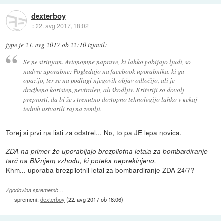
dexterboy
::
22. avg 2017, 18:02
jype
je
21. avg 2017 ob 22:10
izjavil
:
Se ne strinjam. Avtonomne naprave, ki lahko pobijajo ljudi, so
nadvse uporabne: Pogledajo na facebook uporabnika, ki ga
opazijo, ter se na podlagi njegovih objav odločijo, ali je
družbeno koristen, nevtralen, ali škodljiv. Kriteriji so dovolj
preprosti, da bi že s trenutno dostopno tehnologijo lahko v nekaj
tednih ustvarili raj na zemlji.
Torej si prvi na listi za odstrel... No, to pa JE lepa novica.
ZDA na primer že uporabljajo brezpilotna letala za bombardiranje
tarč na Bližnjem vzhodu, ki poteka neprekinjeno.
Khm... uporaba brezpilotnil letal za bombardiranje ZDA 24/7?
Zgodovina sprememb…
spremenil:
dexterboy
(
22. avg 2017 ob 18:06
)