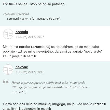
For fucks sakes...stop being so pathetic.
Zgodovina sprememb…
spremenil:
vostok_1
(
21. avg 2017 ob 23:54
)
bosmla
::
22. avg 2017, 00:07
Ma ne me narobe razumet: saj se ne sekiram, ce se med sabo
pobijajo - zdi se mi le neverjetno, da sami ustvarjajo "novo vrsto"
za ubijanje njih samih.
nevone
::
22. avg 2017, 00:12
Homo sapiens sapiens se pobija med sabo (mimogrede
"Slabljenje lastnih vrst je autodestruktivno" kaj vas je vec
razlicnih?)
Homo sapiens dela še marsikaj drugega, (in ja, več nas je različnih
z različnimi lastnostmi in motivi)