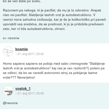
bo še več štale po svetu.
Razumem pa nekoga, ki je pacifist, da mu je to odvratno. Ampak
niso vsi pacifisti. Slabljenje lastnih vrst je autodestruktivno. V
resnici mora zahodna civilizacija, kar je še je kolikortoliko pri pameti
uporabiti vsa sredstva, da se prednost, ki jo je pridobila predvsem
zato, ker ni bila autodestruktivna, ohrani.
o+ nevone
bosmla
::
21. avg 2017, 23:43
Homo sapiens sapiens se pobija med sabo (mimogrede "Slabljenje
lastnih vrst je autodestruktivno" kaj vas je vec razlicnih?) potem pa
se odloci, da bo se naredil avtonomni stroj za pobijanje lastne
vrste??? Neverjetno!
vostok_1
::
21. avg 2017, 23:49
@nevone