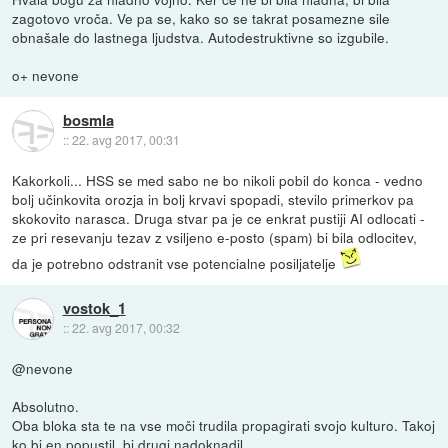
zagotovo vroča. Ve pa se, kako so se takrat posamezne sile
obnašale do lastnega ljudstva. Autodestruktivne so izgubile.
o+ nevone
bosmla
::
22. avg 2017, 00:31
Kakorkoli... HSS se med sabo ne bo nikoli pobil do konca - vedno
bolj učinkovita orozja in bolj krvavi spopadi, stevilo primerkov pa
skokovito narasca. Druga stvar pa je ce enkrat pustiji AI odlocati -
ze pri resevanju tezav z vsiljeno e-posto (spam) bi bila odlocitev,
da je potrebno odstranit vse potencialne posiljatelje
vostok_1
::
22. avg 2017, 00:32
@nevone
Absolutno.
Oba bloka sta te na vse moči trudila propagirati svojo kulturo. Takoj
ko bi en popustil, bi drugi nadoknadil.