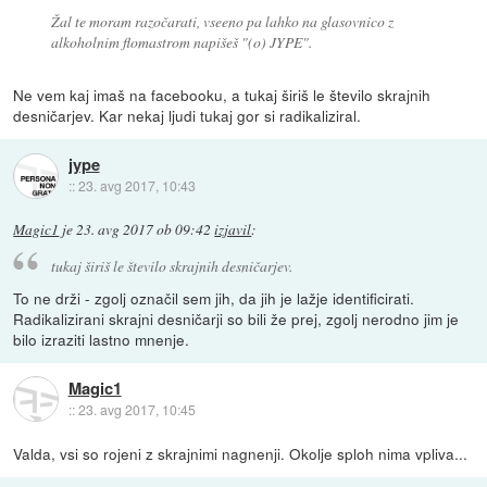
Žal te moram razočarati, vseeno pa lahko na glasovnico z
alkoholnim flomastrom napišeš "(o) JYPE".
Ne vem kaj imaš na facebooku, a tukaj širiš le število skrajnih
desničarjev. Kar nekaj ljudi tukaj gor si radikaliziral.
jype
::
23. avg 2017, 10:43
Magic1
je
23. avg 2017 ob 09:42
izjavil
:
tukaj širiš le število skrajnih desničarjev.
To ne drži - zgolj označil sem jih, da jih je lažje identificirati.
Radikalizirani skrajni desničarji so bili že prej, zgolj nerodno jim je
bilo izraziti lastno mnenje.
Magic1
::
23. avg 2017, 10:45
Valda, vsi so rojeni z skrajnimi nagnenji. Okolje sploh nima vpliva...