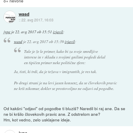
o+ nevone
wasd
::
22. avg 2017, 16:03
jype
je
22. avg 2017 ob 15:51
izjavil
:
wasd
je
22. avg 2017 ob 15:39
izjavil
:
Tule je že le primer, kako bi za svoje smrdljive
interese in v skladu s svojimi gnilimi pogledi delal
en tipičen primer neke politične sfere:
Ja, tisti, ki trdi, da je težava v imigrantih, je res tak.
Po drugi strani je na levi jasen konsenz, da se človekovih pravic
ne krši nikomur, dokler se prostovoljno ne odjavi od pogodbe.
Od kakšni "odjavi" od pogodbe ti bluziš? Naredil bi raj ane. Da se
ne bi kršilo človekovih pravic ane. Z odstrelom ane?
Hm, kot vedno, zelo usklajene ideje.