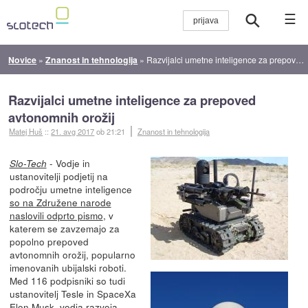
☰
Novice
»
Znanost in tehnologija
»
Razvijalci umetne inteligence za prepoved avtonomnih orožij
Razvijalci umetne inteligence za prepoved
avtonomnih orožij
Matej Huš
::
21. avg 2017
ob 21:21
Znanost in tehnologija
- Vodje in
Slo-Tech
ustanovitelji podjetij na
področju umetne inteligence
so na Združene narode
naslovili odprto pismo
, v
katerem se zavzemajo za
popolno prepoved
avtonomnih orožij, popularno
imenovanih ubijalski roboti.
Med 116 podpisniki so tudi
ustanovitelj Tesle in SpaceXa
Elon Musk, vodja razvoja