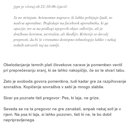
jype je včeraj ob 22:10:06 izjavil:
Se ne strinjam. Avtonomne naprave, ki lahko pobijajo ljudi, so
nadvse uporabne: Pogledajo na facebook uporabnika, ki ga
opazijo, ter se na podlagi njegovih objav odločijo, ali je
družbeno koristen, nevtralen, ali škodljiv. Kriteriji so dovolj
preprosti, da bi že s trenutno dostopno tehnologijo lahko v nekaj
tednih ustvarili raj na zemlji.
Obelodanjanje temnih plati človekove narave je pomemben ventil
pri preprečevanju sranj, ki se lahko nakopičijo, če so te stvari tabu.
Zato je svoboda govora pomembna, tudi kadar gre za razpihovanje
sovraštva. Kopičenje sovraštva v sebi je mnogo slabše.
Sicer pa poznate tisti pregovor: Pes, ki laja, ne grize.
Seveda se na ta pregovor ne gre zanašati, ampak nekaj soli je v
njem. Na psa ki laja, si lahko pozoren, tisti ki ne, te bo dobil
nepripravljenega.