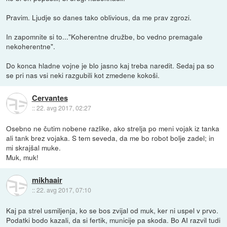
Pravim. Ljudje so danes tako oblivious, da me prav zgrozi.
In zapomnite si to..."Koherentne družbe, bo vedno premagale
nekoherentne".
Do konca hladne vojne je blo jasno kaj treba naredit. Sedaj pa so
se pri nas vsi neki razgubili kot zmedene kokoši.
Cervantes
::
22. avg 2017, 02:27
Osebno ne čutim nobene razlike, ako strelja po meni vojak iz tanka
ali tank brez vojaka. S tem seveda, da me bo robot bolje zadel; in
mi skrajšal muke.
Muk, muk!
mikhaair
::
22. avg 2017, 07:10
Kaj pa strel usmiljenja, ko se bos zvijal od muk, ker ni uspel v prvo.
Podatki bodo kazali, da si fertik, municije pa skoda. Bo AI razvil tudi