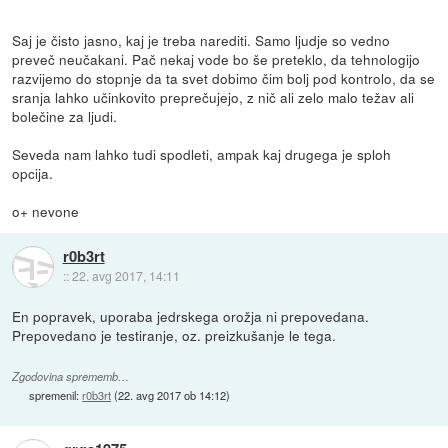
Saj je čisto jasno, kaj je treba narediti. Samo ljudje so vedno
preveč neučakani. Pač nekaj vode bo še preteklo, da tehnologijo
razvijemo do stopnje da ta svet dobimo čim bolj pod kontrolo, da se
sranja lahko učinkovito preprečujejo, z nič ali zelo malo težav ali
bolečine za ljudi.
Seveda nam lahko tudi spodleti, ampak kaj drugega je sploh
opcija.
o+ nevone
r0b3rt
::
22. avg 2017, 14:11
En popravek, uporaba jedrskega orožja ni prepovedana.
Prepovedano je testiranje, oz. preizkušanje le tega.
Zgodovina sprememb…
spremenil:
r0b3rt
(
22. avg 2017 ob 14:12
)