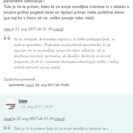
parametre odločanja?
Tule je že le primer, kako bi za svoje smrdljive interese in v skladu s
svojimi gnilimi pogledi delal en tipičen primer neke politične sfere:
(pa naj bo v hecu ali ne, veliko povejo take misli)
jype
je
21. avg 2017 ob 22:10
izjavil
:
Se ne strinjam. Avtonomne naprave, ki lahko pobijajo ljudi, so
nadvse uporabne: Pogledajo na facebook uporabnika, ki ga
opazijo, ter se na podlagi njegovih objav odločijo, ali je
družbeno koristen, nevtralen, ali škodljiv. Kriteriji so dovolj
preprosti, da bi že s trenutno dostopno tehnologijo lahko v nekaj
tednih ustvarili raj na zemlji.
Zgodovina sprememb…
spremenilo:
wasd
(
22. avg 2017 ob 15:40
)
jype
::
22. avg 2017, 15:51
wasd
je
22. avg 2017 ob 15:39
izjavil
:
Tule je že le primer, kako bi za svoje smrdljive interese in v