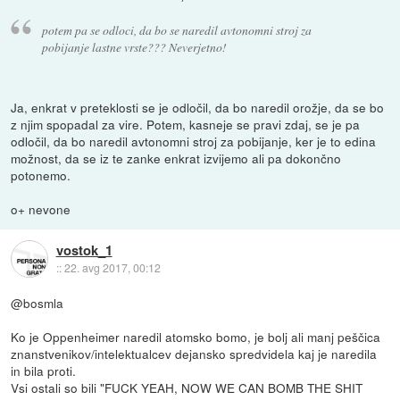
potem pa se odloci, da bo se naredil avtonomni stroj za
pobijanje lastne vrste??? Neverjetno!
Ja, enkrat v preteklosti se je odločil, da bo naredil orožje, da se bo
z njim spopadal za vire. Potem, kasneje se pravi zdaj, se je pa
odločil, da bo naredil avtonomni stroj za pobijanje, ker je to edina
možnost, da se iz te zanke enkrat izvijemo ali pa dokončno
potonemo.
o+ nevone
vostok_1
::
22. avg 2017, 00:12
@bosmla
Ko je Oppenheimer naredil atomsko bomo, je bolj ali manj peščica
znanstvenikov/intelektualcev dejansko spredvidela kaj je naredila
in bila proti.
Vsi ostali so bili "FUCK YEAH, NOW WE CAN BOMB THE SHIT