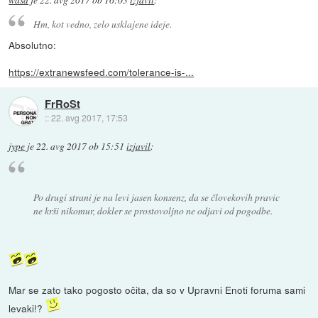
wasd
je
22. avg 2017 ob 16:03
izjavil
:
Hm, kot vedno, zelo usklajene ideje.
Absolutno:
https://extranewsfeed.com/tolerance-is-...
FrRoSt
::
22. avg 2017, 17:53
jype
je
22. avg 2017 ob 15:51
izjavil
:
Po drugi strani je na levi jasen konsenz, da se človekovih pravic
ne krši nikomur, dokler se prostovoljno ne odjavi od pogodbe.
Mar se zato tako pogosto očita, da so v Upravni Enoti foruma sami
levaki!?