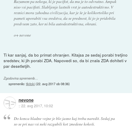
Razumem pa nekoga, ki je pacifist, da mu je to odvratno. Ampak
niso vsi pacifisti. Slabljenje lastnih vrst je autodestruktivno. V
resnici mora zahodna civilizacija, kar je še je kolikortoliko pri
pameti uporabiti vsa sredstva, da se prednost, ki jo je pridobila
predvsem zato, ker ni bila autodestruktivna, ohrani.
o+ nevone
Ti kar sanjaj, da bo primat ohranjen. Kitajsa ze sedaj porabi tretjino
sredstev, ki jih porabi ZDA. Napovedi so, da bi znala ZDA dohiteti v
par desetletjih.
Zgodovina sprememb…
spremenilo:
tikitoki
(
22. avg 2017 ob 08:36
)
nevone
::
22. avg 2017, 10:02
Do konca hladne vojne je blo jasno kaj treba naredit. Sedaj pa
so se pri nas vsi neki razgubili kot zmedene kokoši.