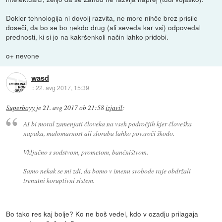
Dokler tehnologija ni dovolj razvita, ne more nihče brez prisile
doseči, da bo se bo nekdo drug (ali seveda kar vsi) odpovedal
prednosti, ki si jo na kakršenkoli način lahko pridobi.
o+ nevone
wasd
::
22. avg 2017, 15:39
Superboyy
je
21. avg 2017 ob 21:58
izjavil
:
AI bi moral zamenjati človeka na vseh področjih kjer človeška
napaka, malomarnost ali zloraba lahko povzroči škodo.
Vključno s sodstvom, prometom, bančništvom.
Samo nekak se mi zdi, da bomo v imenu svobode raje obdržali
trenutni koruptivni sistem.
Bo tako res kaj bolje? Ko ne boš vedel, kdo v ozadju prilagaja