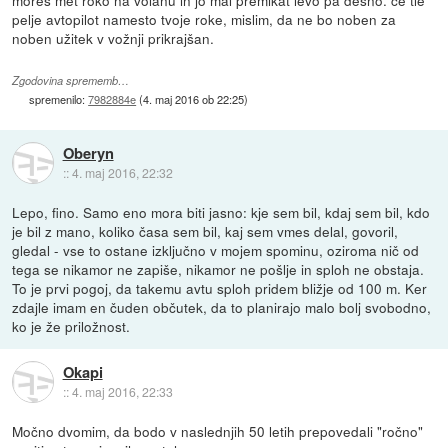
moreš met roko na volanu in jo mal premikat levo pa desno. če tle
pelje avtopilot namesto tvoje roke, mislim, da ne bo noben za
noben užitek v vožnji prikrajšan.
Zgodovina sprememb…
spremenilo:
7982884e
(
4. maj 2016 ob 22:25
)
Oberyn
::
4. maj 2016, 22:32
Lepo, fino. Samo eno mora biti jasno: kje sem bil, kdaj sem bil, kdo
je bil z mano, koliko časa sem bil, kaj sem vmes delal, govoril,
gledal - vse to ostane izključno v mojem spominu, oziroma nič od
tega se nikamor ne zapiše, nikamor ne pošlje in sploh ne obstaja.
To je prvi pogoj, da takemu avtu sploh pridem bližje od 100 m. Ker
zdajle imam en čuden občutek, da to planirajo malo bolj svobodno,
ko je že priložnost.
Okapi
::
4. maj 2016, 22:33
Močno dvomim, da bodo v naslednjih 50 letih prepovedali "ročno"