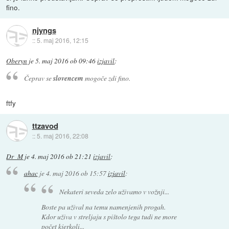
fino.
njyngs
::
5. maj 2016, 12:15
Oberyn
je
5. maj 2016 ob 09:46
izjavil
:
Čeprav se
slovencem
mogoče zdi fino.
ftfy
ttzavod
::
5. maj 2016, 22:08
Dr_M
je
4. maj 2016 ob 21:21
izjavil
:
ahac
je
4. maj 2016 ob 15:57
izjavil
:
Nekateri seveda zelo uživamo v vožnji...
Boste pa užival na temu namenjenih progah.
Kdor uživa v streljaju s pištolo tega tudi ne more
počet kjerkoli...