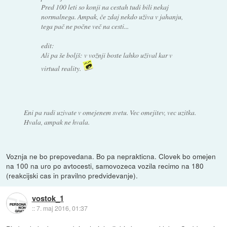
Pred 100 leti so konji na cestah tudi bili nekaj
normalnega. Ampak, če zdaj nekdo uživa v jahanju,
tega pač ne počne več na cesti...
edit:
Ali pa še boljš: v vožnji boste lahko užival kar v
virtual reality.
Eni pa radi uzivate v omejenem svetu. Vec omejitev, vec uzitka.
Hvala, ampak ne hvala.
Voznja ne bo prepovedana. Bo pa neprakticna. Clovek bo omejen
na 100 na uro po avtocesti, samovozeca vozila recimo na 180
(reakcijski cas in pravilno predvidevanje).
vostok_1
::
7. maj 2016, 01:37