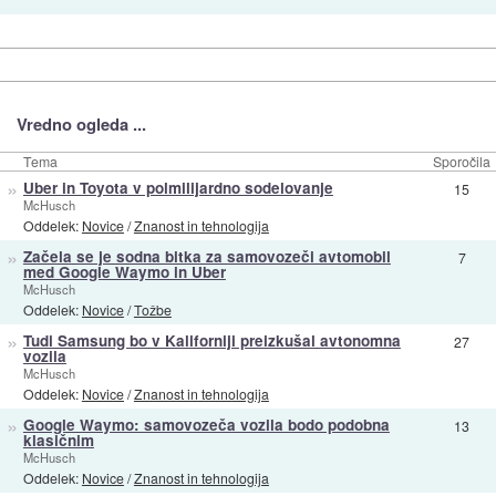
Vredno ogleda ...
Tema
Sporočila
»
Uber in Toyota v polmilijardno sodelovanje
15
McHusch
Oddelek:
Novice
/
Znanost in tehnologija
»
Začela se je sodna bitka za samovozeči avtomobil
7
med Google Waymo in Uber
McHusch
Oddelek:
Novice
/
Tožbe
»
Tudi Samsung bo v Kaliforniji preizkušal avtonomna
27
vozila
McHusch
Oddelek:
Novice
/
Znanost in tehnologija
»
Google Waymo: samovozeča vozila bodo podobna
13
klasičnim
McHusch
Oddelek:
Novice
/
Znanost in tehnologija