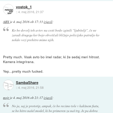
vostok_1
::
4. maj 2016, 21:37
ABX
je
4. maj 2016 ob 17:33
izjavil
:
Ko bo dovolj teh avtov na cesti bodo zginili "ljubitelji", če ne
zaradi drugega ker bojo obveščali bližnjo policijsko patruljo ko
nekdo vozi prehitro mimo njih.
Pretty much. Vsak avto bo imel radar, ki že sedaj meri hitrost.
Kamera integrirana.
Yep...pretty much fucked.
SambaShare
::
4. maj 2016, 21:58
msjr
je
4. maj 2016 ob 21:17
izjavil
:
No ja, saj je prototip, ampak, če bo recimo tole v kakšnem fiatu,
se bo hitro našel model, ki bo primeren za naš trg. Je pa dobra