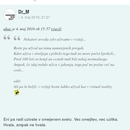
Dr_M
::
4. maj 2016, 21:21
ahac
je
4. maj 2016 ob 15:57
izjavil
:
Nekateri seveda zelo uživamo v vožnji...
Boste pa užival na temu namenjenih progah.
Kdor uživa v streljaju s pištolo tega tudi ne more počet kjerkoli...
Pred 100 leti so konji na cestah tudi bili nekaj normalnega.
Ampak, če zdaj nekdo uživa v jahanju, tega pač ne počne več na
cesti...
edit:
Ali pa še boljš: v vožnji boste lahko užival kar v virtual reality.
Eni pa radi uzivate v omejenem svetu. Vec omejitev, vec uzitka.
Hvala, ampak ne hvala.