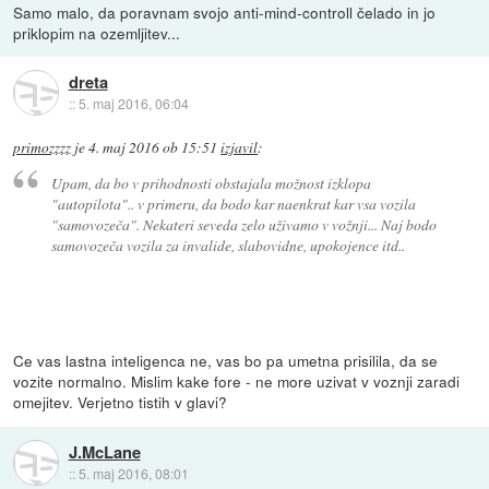
Samo malo, da poravnam svojo anti-mind-controll čelado in jo
priklopim na ozemljitev...
dreta
::
5. maj 2016, 06:04
primozzzz
je
4. maj 2016 ob 15:51
izjavil
:
Upam, da bo v prihodnosti obstajala možnost izklopa
"autopilota".. v primeru, da bodo kar naenkrat kar vsa vozila
"samovozeča". Nekateri seveda zelo uživamo v vožnji... Naj bodo
samovozeča vozila za invalide, slabovidne, upokojence itd..
Ce vas lastna inteligenca ne, vas bo pa umetna prisilila, da se
vozite normalno. Mislim kake fore - ne more uzivat v voznji zaradi
omejitev. Verjetno tistih v glavi?
J.McLane
::
5. maj 2016, 08:01