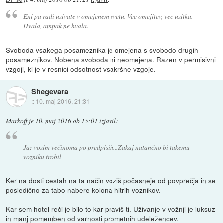
Eni pa radi uzivate v omejenem svetu. Vec omejitev, vec uzitka.
Hvala, ampak ne hvala.
Svoboda vsakega posameznika je omejena s svobodo drugih
posameznikov. Nobena svoboda ni neomejena. Razen v permisivni
vzgoji, ki je v resnici odsotnost vsakršne vzgoje.
Shegevara
::
10. maj 2016, 21:31
Markoff
je
10. maj 2016 ob 15:01
izjavil
:
Jaz vozim večinoma po predpisih...Zakaj natančno bi takemu
vozniku trobil
Ker na dosti cestah na ta način voziš počasneje od povprečja in se
posledično za tabo nabere kolona hitrih voznikov.
Kar sem hotel reči je bilo to kar praviš ti. Uživanje v vožnji je luksuz
in manj pomemben od varnosti prometnih udeležencev.