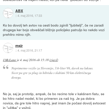
ABX
::
4. maj 2016, 17:33
Ko bo dovolj teh avtov na cesti bodo zginili "ljubitelji", če ne zaradi
drugega ker bojo obveščali bližnjo policijsko patruljo ko nekdo vozi
prehitro mimo njih.
msjr
::
4. maj 2016, 21:17
J.McLane
je
4. maj 2016 ob 15:18
izjavil
:
Neprimerno vozilo za Slovenijo, 3.6-liter V6, davek na luksus.
Sicer pa gre za plug-in hibrida s slabimi 50 km električnega
dosega.
No ja, saj je prototip, ampak, če bo recimo tole v kakšnem fiatu, se
bo hitro našel model, ki bo primeren za naš trg. Je pa dobra
novica, da gre tole hitro naprej, jest imam že počasi dovolj avtocest
in "užitka" v vožnji.