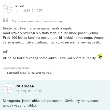
ahac
::
4. maj 2016, 15:57
Nekateri seveda zelo uživamo v vožnji...
Boste pa užival na temu namenjenih progah.
Kdor uživa v streljaju s pištolo tega tudi ne more počet kjerkoli...
Pred 100 leti so konji na cestah tudi bili nekaj normalnega. Ampak,
če zdaj nekdo uživa v jahanju, tega pač ne počne več na cesti...
edit:
Ali pa še boljš: v vožnji boste lahko užival kar v virtual reality.
Zgodovina sprememb…
spremenil:
ahac
(
4. maj 2016 ob 16:01
)
PARTyZAN
::
4. maj 2016, 16:05
Mimogrede, jahas lahko tudi po cestah. Obviously ne avtocesti,
ampak vseeno, lahko.