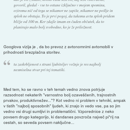
govoril, gledal - vse to ostane izključno v mojem spominu,
oziroma nič od tega se nikamor ne zapiše, nikamor ne pošlje in
sploh ne obstaja. To je prvi pogoj, da takemu avtu sploh pridem
bližje od 100 m. Ker zdajle imam en čuden občutek, da to
planirajo malo bolj svobodno, ko je že priložnost.
Googlova vizija je , da bo prevoz z avtonomnimi avtomobili v
prihodnosti brezplačna storitev.
ta zaskrbljenost s strani ljubiteljev vožnje je res najbolj
nesmiselna stvar pri tej tematiki.
Med tem, ko se ravno v teh temah vedno znova potrjuje
razsodnost nekaterih "varnostno bolj ozaveščenih, trajnostnih
prvakov, produktivnežev..."? Kot vedno ni problem v tehniki, ampak
v tistih "najbolj sposobnih" ljudeh, ki znajo in vedo vse, pa so jim
vedno vsi drugi sumljivi in problematični. Vzporednice z neko
povsem drugo kategorijo, ki dandanes povzroča največ pi*rij na
cestah, so seveda povsem naključne...