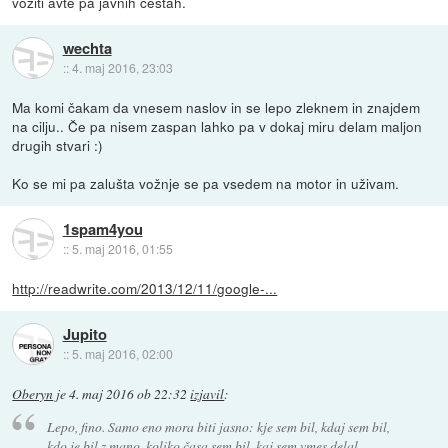
voziti avte pa javnih cestah.
wechta
::
4. maj 2016, 23:03
Ma komi čakam da vnesem naslov in se lepo zleknem in znajdem
na cilju.. Če pa nisem zaspan lahko pa v dokaj miru delam maljon
drugih stvari :)
Ko se mi pa zalušta vožnje se pa vsedem na motor in uživam.
1spam4you
::
5. maj 2016, 01:55
http://readwrite.com/2013/12/11/google-...
Jupito
::
5. maj 2016, 02:00
Oberyn
je
4. maj 2016 ob 22:32
izjavil
:
Lepo, fino. Samo eno mora biti jasno: kje sem bil, kdaj sem bil,
kdo je bil z mano, koliko časa sem bil, kaj sem vmes delal,