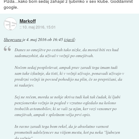
Pizda...kako bom sedaj zahajal z ljubimko v sex klube. Goddammit
google.
Markoff
::
10. maj 2016, 15:01
Shegevara
je
4. maj 2016 ob 16:45
izjavil
:
Danes so omejitve po cestah tako nizke, da moraš biti res hud
sadomazohist, da uživaš v vožnji po omejitvah.
Nočem sedaj posploševat, ampak prav zaradi tega imam tudi
sam take izkušnje, da tisti, ki v vožnji uživajo, ponavadi uživajo v
predrzni vožnji in povsod pohodijo na plin, če so prepričani, da
ni radarjev.
Sej ne rečem, morda se nekje skriva tudi kak tak čudak, ki ljubi
penzionersko vožnjo in pogled v vzratno ogledalo na kolono
trobečih avtomobilov, ki se vali za njim, ker vozi venomer po
omejitvah, ampak v splošnem velja prvi opis.
In ravno zaradi tega bom rekel, da je absolutno varnost
prometnih udeležencev na višjem mestu, kot pa neka "ljubezen
do vožnje".