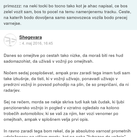
primozzz: na neki tocki bo tocno tako kot je ahac napisal, ce bos
zelel vozit sam, bos to pocel na temu namenjenemu tracku. Ceste,
na katerih bodo dovoljena samo samovozeca vozila bodo precej
varnejse.
Shegevara
::
4. maj 2016, 16:45
Danes so omejitve po cestah tako nizke, da moraš biti res hud
sadomazohist, da uživaš v vožnji po omejitvah.
Nočem sedaj posploševat, ampak prav zaradi tega imam tudi sam
take izkušnje, da tisti, ki v vožnji uživajo, ponavadi uživajo v
predrzni vožnji in povsod pohodijo na plin, če so prepričani, da ni
radarjev.
Sej ne rečem, morda se nekje skriva tudi kak tak čudak, ki ljubi
penzionersko vožnjo in pogled v vzratno ogledalo na kolono
trobečih avtomobilov, ki se vali za njim, ker vozi venomer po
omejitvah, ampak v splošnem velja prvi opis.
In ravno zaradi tega bom rekel, da je absolutno varnost prometnih
udeležencev na višjem mestu, kot pa neka "ljubezen do vožnje".