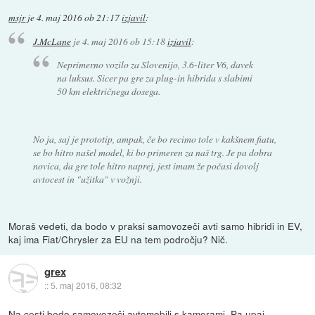
msjr
je
4. maj 2016 ob 21:17
izjavil
:
J.McLane
je
4. maj 2016 ob 15:18
izjavil
:
Neprimerno vozilo za Slovenijo, 3.6-liter V6, davek
na luksus. Sicer pa gre za plug-in hibrida s slabimi
50 km električnega dosega.
No ja, saj je prototip, ampak, če bo recimo tole v kakšnem fiatu,
se bo hitro našel model, ki bo primeren za naš trg. Je pa dobra
novica, da gre tole hitro naprej, jest imam že počasi dovolj
avtocest in "užitka" v vožnji.
Moraš vedeti, da bodo v praksi samovozeči avti samo hibridi in EV,
kaj ima Fiat/Chrysler za EU na tem področju? Nič.
grex
::
5. maj 2016, 08:32
Na cesti bodo samovozeči avtomobili s kamerami. Pa upaj