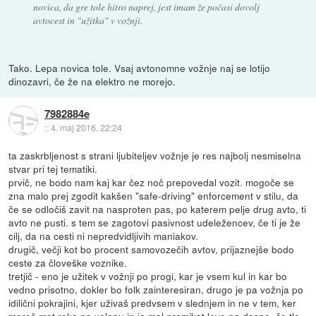
novica, da gre tole hitro naprej, jest imam že počasi dovolj
avtocest in "užitka" v vožnji.
Tako. Lepa novica tole. Vsaj avtonomne vožnje naj se lotijo
dinozavri, če že na elektro ne morejo.
7982884e
::
4. maj 2016, 22:24
ta zaskrbljenost s strani ljubiteljev vožnje je res najbolj nesmiselna
stvar pri tej tematiki.
prvič, ne bodo nam kaj kar čez noč prepovedal vozit. mogoče se
zna malo prej zgodit kakšen "safe-driving" enforcement v stilu, da
če se odločiš zavit na nasproten pas, po katerem pelje drug avto, ti
avto ne pusti. s tem se zagotovi pasivnost udeležencev, če ti je že
cilj, da na cesti ni nepredvidljivih maniakov.
drugič, večji kot bo procent samovozečih avtov, prijaznejše bodo
ceste za človeške voznike.
tretjič - eno je užitek v vožnji po progi, kar je vsem kul in kar bo
vedno prisotno, dokler bo folk zainteresiran, drugo je pa vožnja po
idilični pokrajini, kjer uživaš predvsem v slednjem in ne v tem, ker