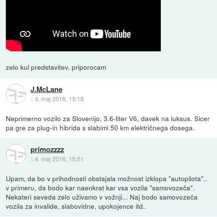
zelo kul predstavitev, priporocam
J.McLane
::
4. maj 2016, 15:18
Neprimerno vozilo za Slovenijo, 3.6-liter V6, davek na luksus. Sicer
pa gre za plug-in hibrida s slabimi 50 km električnega dosega.
primozzzz
::
4. maj 2016, 15:51
Upam, da bo v prihodnosti obstajala možnost izklopa "autopilota"..
v primeru, da bodo kar naenkrat kar vsa vozila "samovozeča".
Nekateri seveda zelo uživamo v vožnji... Naj bodo samovozeča
vozila za invalide, slabovidne, upokojence itd..