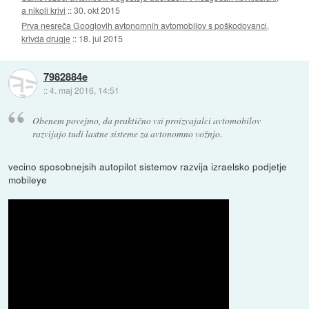
a nikoli krivi
::
30. okt 2015
Prva nesreča Googlovih avtonomnih avtomobilov s poškodovanci,
krivda drugje
::
18. jul 2015
7982884e
::
4. maj 2016, 14:51
Obenem povejmo, da praktično vsi proizvajalci avtomobilov
razvijajo tudi lastne sisteme za avtonomno vožnjo.
vecino sposobnejsih autopilot sistemov razvija izraelsko podjetje
mobileye