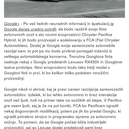
- Po več tednih neuradnih informacij in špekulacij
je
Google+
Google danes uradno potrdil
, da bodo razširili svojo floto
avtonomnih vozil s sto novimi enoprostorci Chrysler Pacifica
Hybrid, ki jih bodo proizvajali v sodelovanju s FCA (Fiat Chrysler
Automobiles). Doslej je Google svoje samovozeče avtomobile
razvijal sam, to pot pa mu bodo prvikrat pomagali inženirji iz
velikega avtomobilskega koncerna. Trenutna Googlova flota
vsebuje nekaj v Googlu predelanih Lexusov RX450h in Googlove
lastne prototipe. Novi enoprostorci bodo tako tretji model v
Googlovi floti in prvi, ki bo kolikor toliko podoben množični
proizvodnji.
Google nikoli ni skrival, kaj je pravi namen razvijanja samovozečih
avtomobilov: izdelek, ki bo lahko avtonomno in brez interakcije
vozil več ljudi, tudi na primer take na vozičkih ali slepe. V Pacifico
gre osem ljudi, saj je že na pol kombi. FCA bo Pacificam vgradil
nekaj dogovorjenih modifikacij, potem pa jih bo predal Googlu, ki
vgradil potrebno strojno in programsko opremo za avtonomno
vožnjo. To pomeni, da se Google počasi bliža industrijski
proizvodnji, saj so Lexuse doslej predelovali sami brez