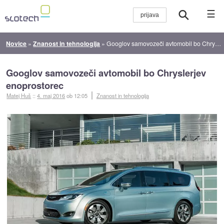
☰
Novice
»
Znanost in tehnologija
»
Googlov samovozeči avtomobil bo Chryslerjev enoprostorec
Googlov samovozeči avtomobil bo Chryslerjev
enoprostorec
Matej Huš
::
4. maj 2016
ob 12:05
Znanost in tehnologija