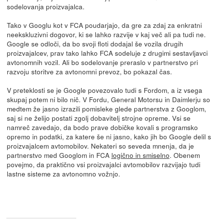
sodelovanja proizvajalca.
Tako v Googlu kot v FCA poudarjajo, da gre za zdaj za enkratni
neekskluzivni dogovor, ki se lahko razvije v kaj več ali pa tudi ne.
Google se odloči, da bo svoji floti dodajal še vozila drugih
proizvajalcev, prav tako lahko FCA sodeluje z drugimi sestavljavci
avtonomnih vozil. Ali bo sodelovanje preraslo v partnerstvo pri
razvoju storitve za avtonomni prevoz, bo pokazal čas.
V preteklosti se je Google povezovalo tudi s Fordom, a iz vsega
skupaj potem ni bilo nič. V Fordu, General Motorsu in Daimlerju so
medtem že jasno izrazili pomisleke glede partnerstva z Googlom,
saj si ne želijo postati zgolj dobavitelj strojne opreme. Vsi se
namreč zavedajo, da bodo prave dobičke kovali s programsko
opremo in podatki, za katere še ni jasno, kako jih bo Google delil s
proizvajalcem avtomobilov. Nekateri so seveda mnenja, da je
partnerstvo med Googlom in FCA
logično in smiselno
. Obenem
povejmo, da praktično vsi proizvajalci avtomobilov razvijajo tudi
lastne sisteme za avtonomno vožnjo.