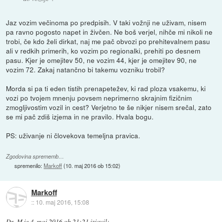
Jaz vozim večinoma po predpisih. V taki vožnji ne uživam, nisem
pa ravno pogosto napet in živčen. Ne boš verjel, nihče mi nikoli ne
trobi, če kdo želi dirkat, naj me pač obvozi po prehitevalnem pasu
ali v redkih primerih, ko vozim po regionalki, prehiti po desnem
pasu. Kjer je omejitev 50, ne vozim 44, kjer je omejitev 90, ne
vozim 72. Zakaj natančno bi takemu vozniku trobil?
Morda si pa ti eden tistih prenapetežev, ki rad ploza vsakemu, ki
vozi po tvojem mnenju povsem neprimerno skrajnim fizičnim
zmogljivostim vozil in cest? Verjetno te še nikjer nisem srečal, zato
se mi pač zdiš izjema in ne pravilo. Hvala bogu.
PS: uživanje ni človekova temeljna pravica.
Zgodovina sprememb…
spremenilo:
Markoff
(
10. maj 2016 ob 15:02
)
Markoff
::
10. maj 2016, 15:08
Dr_M
je
4. maj 2016 ob 21:21
izjavil
: