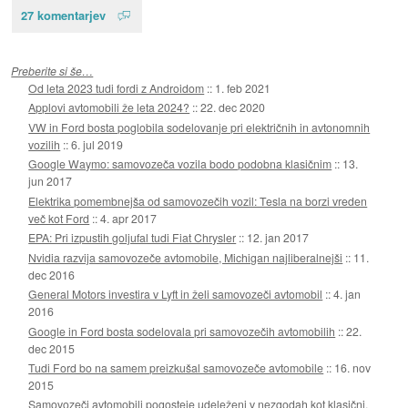
27 komentarjev
Preberite si še…
Od leta 2023 tudi fordi z Androidom
::
1. feb 2021
Applovi avtomobili že leta 2024?
::
22. dec 2020
VW in Ford bosta poglobila sodelovanje pri električnih in avtonomnih
vozilih
::
6. jul 2019
Google Waymo: samovozeča vozila bodo podobna klasičnim
::
13.
jun 2017
Elektrika pomembnejša od samovozečih vozil: Tesla na borzi vreden
več kot Ford
::
4. apr 2017
EPA: Pri izpustih goljufal tudi Fiat Chrysler
::
12. jan 2017
Nvidia razvija samovozeče avtomobile, Michigan najliberalnejši
::
11.
dec 2016
General Motors investira v Lyft in želi samovozeči avtomobil
::
4. jan
2016
Google in Ford bosta sodelovala pri samovozečih avtomobilih
::
22.
dec 2015
Tudi Ford bo na samem preizkušal samovozeče avtomobile
::
16. nov
2015
Samovozeči avtomobili pogosteje udeleženi v nezgodah kot klasični,