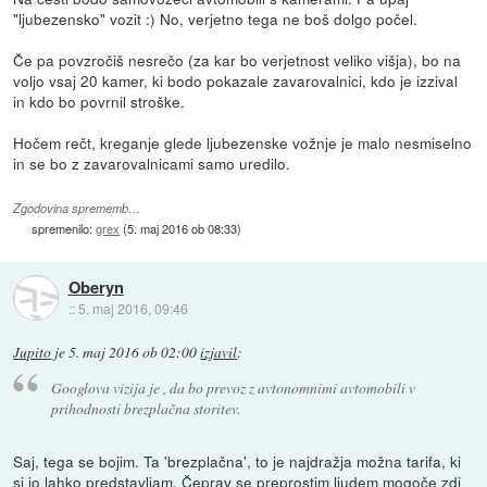
"ljubezensko" vozit :) No, verjetno tega ne boš dolgo počel.
Če pa povzročiš nesrečo (za kar bo verjetnost veliko višja), bo na
voljo vsaj 20 kamer, ki bodo pokazale zavarovalnici, kdo je izzival
in kdo bo povrnil stroške.
Hočem rečt, kreganje glede ljubezenske vožnje je malo nesmiselno
in se bo z zavarovalnicami samo uredilo.
Zgodovina sprememb…
spremenilo:
grex
(
5. maj 2016 ob 08:33
)
Oberyn
::
5. maj 2016, 09:46
Jupito
je
5. maj 2016 ob 02:00
izjavil
:
Googlova vizija je , da bo prevoz z avtonomnimi avtomobili v
prihodnosti brezplačna storitev.
Saj, tega se bojim. Ta 'brezplačna', to je najdražja možna tarifa, ki
si jo lahko predstavljam. Čeprav se preprostim ljudem mogoče zdi