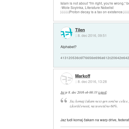
Islam is not about "I'm right, you're wrong," b
-Wole Soyinka, Literature Nobelist
|-|-|-|-|Proton decay is a tax on existence.|-|-|-
Tilen
::
8. dec 2016, 09:51
Alphabet?
413120536c6f76656e696a612c20642e64
Markoff
::
8. dec 2016, 13:28
Jst
je
8. dec 2016 ob 00:33
izjavil
:
Jaz komaj čakam next-gen sončne celice, 
izkoriščenosti, na teoretično 60%.
Jaz tudi komaj čakam na warp drive, federati