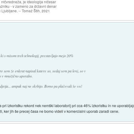
 ničvredneža, je ideologija ničesar
ažniku - v zameno za državni denar
 Ljubljane. -- Tomaž Štih, 2021
ki s mixom treh tehnologij, prestavljajo mejo 20%
ere sem že enkrat napisal katere so, sedaj sem pa len), so v
ejo v množično uporabo.
odjetja... ampak naj ne skrbijo. Bomo pa plačevali še več
a pri izkoristku rekord nek nemški laboratorij pri cca 46% izkoristku in ne uporablj
 drži, ker jih še precej časa ne bomo videli v komercialni uporab zaradi cene.