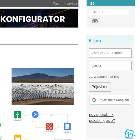
Išči:
Zadnje novice
Prijava
Zapomni si me
nov uporabnik
pozabili geslo?