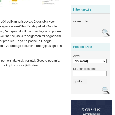
Hitre funkcije
seznam tem
loški velikani
prispevajo 2 odstotka vseh
 njegova uresničitev trajala pet let. Google
ejo, če uspejo dobiti zagotovila, da bo poceni,
ihove finance, saj si z dolgoročnimi pogodbami
kot pred leti. Tega ne počne le Google;
enje za prodajo električne energije
, ki ga ima
Posebni izpisi
Avtor:
e pomeni
, da vsak trenutek Google poganja
 je kupi iz obnovljivih virov.
Ključna beseda: