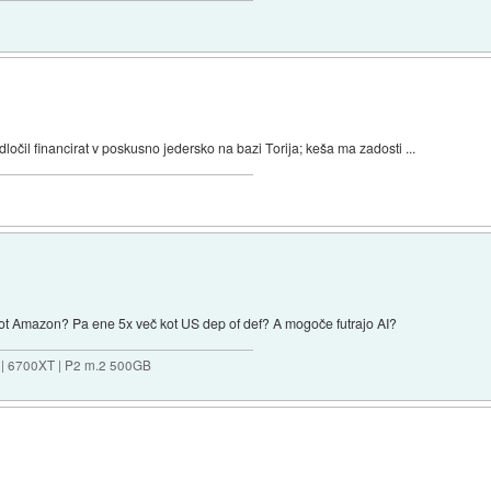
očil financirat v poskusno jedersko na bazi Torija; keša ma zadosti ...
ot Amazon? Pa ene 5x več kot US dep of def? A mogoče futrajo AI?
 | 6700XT | P2 m.2 500GB