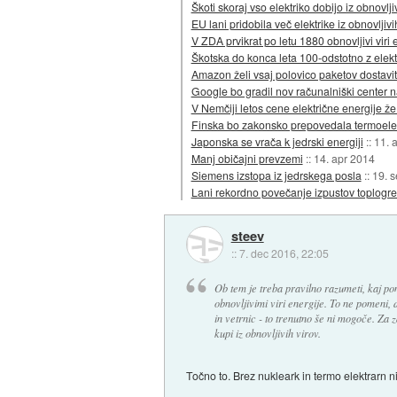
Škoti skoraj vso elektriko dobijo iz obnovlji
EU lani pridobila več elektrike iz obnovljivih
V ZDA prvikrat po letu 1880 obnovljivi viri 
Škotska do konca leta 100-odstotno z elektr
Amazon želi vsaj polovico paketov dostavit
Google bo gradil nov računalniški center
V Nemčiji letos cene električne energije že
Finska bo zakonsko prepovedala termoele
Japonska se vrača k jedrski energiji
::
11. 
Manj običajni prevzemi
::
14. apr 2014
Siemens izstopa iz jedrskega posla
::
19. 
Lani rekordno povečanje izpustov toplogre
steev
::
7. dec 2016, 22:05
Ob tem je treba pravilno razumeti, kaj po
obnovljivimi viri energije. To ne pomeni, 
in vetrnic - to trenutno še ni mogoče. Za z
kupi iz obnovljivih virov.
Točno to. Brez nukleark in termo elektrarn n