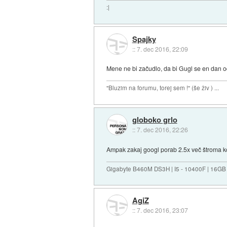
:|
Spajky
::
7. dec 2016, 22:09
Mene ne bi začudlo, da bi Gugl se en dan odl
"Bluzim na forumu, torej sem !" (še živ ) ...
globoko grlo
::
7. dec 2016, 22:26
Ampak zakaj googl porab 2.5x več štroma k
Gigabyte B460M DS3H | I5 - 10400F | 16GB
AgiZ
::
7. dec 2016, 23:07