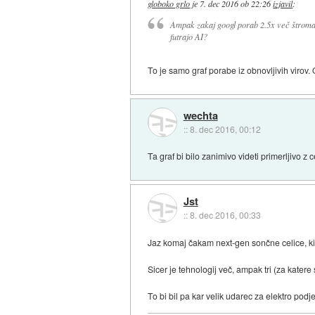
globoko grlo
je
7. dec 2016 ob 22:26
izjavil
:
Ampak zakaj googl porab 2.5x več štrom
futrajo AI?
To je samo graf porabe iz obnovljivih virov. 
wechta
::
8. dec 2016, 00:12
Ta graf bi bilo zanimivo videti primerljivo z
Jst
::
8. dec 2016, 00:33
Jaz komaj čakam next-gen sončne celice, ki 
Sicer je tehnologij več, ampak tri (za kater
To bi bil pa kar velik udarec za elektro podj