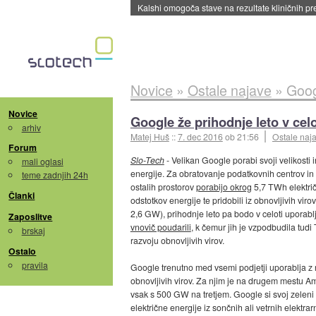
Sandisk že prodal več kot polovico SSD-jev za 
Novice
»
Ostale najave
»
Googl
Novice
Google že prihodnje leto v celot
arhiv
Matej Huš
::
7. dec 2016
ob 21:56
Ostale naj
Forum
Slo-Tech
- Velikan Google porabi svoji velikosti 
mali oglasi
energije. Za obratovanje podatkovnih centrov in 
teme zadnjih 24h
ostalih prostorov
porabijo okrog
5,7 TWh električ
Članki
odstotkov energije te pridobili iz obnovljivih vi
2,6 GW), prihodnje leto pa bodo v celoti uporablja
Zaposlitve
vnovič poudarili
, k čemur jih je vzpodbudila tud
brskaj
razvoju obnovljivih virov.
Ostalo
pravila
Google trenutno med vsemi podjetji uporablja z 
obnovljivih virov. Za njim je na drugem mestu A
vsak s 500 GW na tretjem. Google si svoj zeleni o
električne energije iz sončnih ali vetrnih elekt