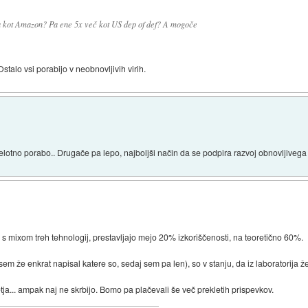
a kot Amazon? Pa ene 5x več kot US dep of def? A mogoče
Ostalo vsi porabijo v neobnovljivih virih.
 celotno porabo.. Drugače pa lepo, najboljši način da se podpira razvoj obnovljivega 
s mixom treh tehnologij, prestavljajo mejo 20% izkoriščenosti, na teoretično 60%.
e sem že enkrat napisal katere so, sedaj sem pa len), so v stanju, da iz laboratorij
etja... ampak naj ne skrbijo. Bomo pa plačevali še več prekletih prispevkov.