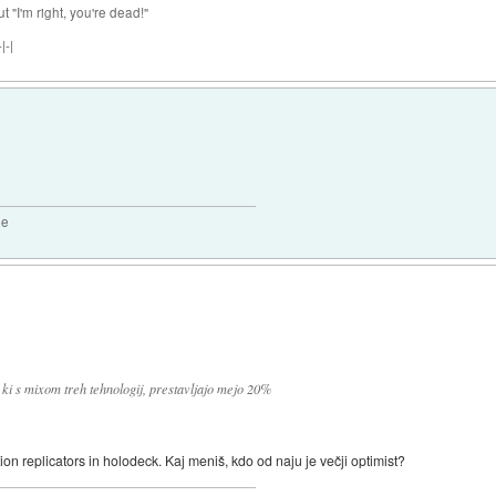
ut "I'm right, you're dead!"
|-|
2e
ki s mixom treh tehnologij, prestavljajo mejo 20%
on replicators in holodeck. Kaj meniš, kdo od naju je večji optimist?