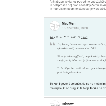
Antifašizem je danes poslednje pribežališče
in neizprosen boj proti neobstoječemu sovr
in neprofitno najemno stanovanje v središču
MadMen
::
8. dec 2016, 13:30
Jst
je
8. dec 2016 ob 00:33
izjavil
:
Jaz komaj čakam next-gen sončne celice, 
izkoriščenosti, na teoretično 60%.
Sicer je tehnologij več, ampak tri (za kat
stanju, da iz laboratorija že danes preid
To bi bil pa kar velik udarec za elektro p
prekletih prispevkov.
To kar ti govoriš so buče, če se ne motim im
materjale, ki so dragi in ta tvoja teorija ne
mtosev