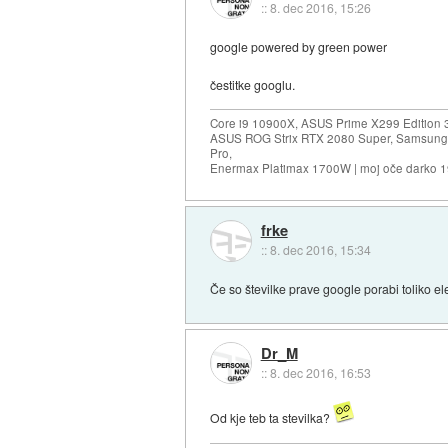
::
8. dec 2016, 15:26
google powered by green power
čestitke googlu.
Core i9 10900X, ASUS Prime X299 Edition 
ASUS ROG Strix RTX 2080 Super, Samsung
Pro,
Enermax Platimax 1700W | moj oče darko 
frke
::
8. dec 2016, 15:34
Če so številke prave google porabi toliko ele
Dr_M
::
8. dec 2016, 16:53
Od kje teb ta stevilka?