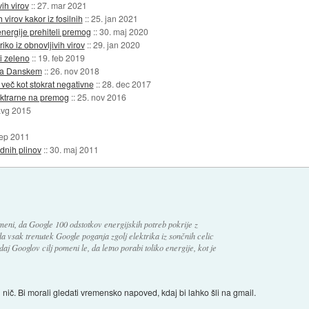
vih virov
::
27. mar 2021
 virov kakor iz fosilnih
::
25. jan 2021
energije prehiteli premog
::
30. maj 2020
iko iz obnovljivih virov
::
29. jan 2020
i zeleno
::
19. feb 2019
 na Danskem
::
26. nov 2018
 več kot stokrat negativne
::
28. dec 2017
ktrarne na premog
::
25. nov 2016
avg 2015
sep 2011
dnih plinov
::
30. maj 2011
meni, da Google 100 odstotkov energijskih potreb pokrije z
da vsak trenutek Google poganja zgolj elektrika iz sončnih celic
daj Googlov cilj pomeni le, da letno porabi toliko energije, kot je
i nič. Bi morali gledati vremensko napoved, kdaj bi lahko šli na gmail.