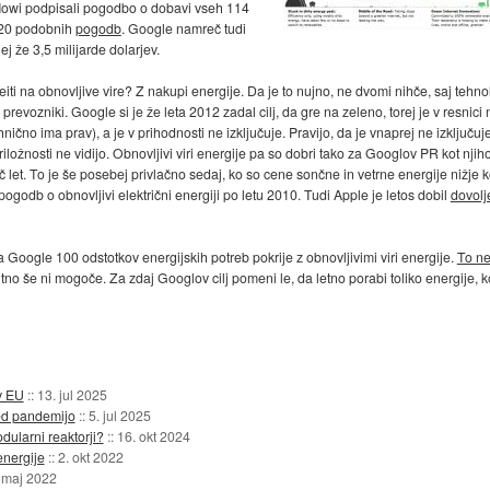
v Iowi podpisali pogodbo o dobavi vseh 114
i 20 podobnih
pogodb
. Google namreč tudi
ej že 3,5 milijarde dolarjev.
ti na obnovljive vire? Z nakupi energije. Da je to nujno, ne dvomi nihče, saj tehno
mi prevozniki. Google si je že leta 2012 zadal cilj, da gre na zeleno, torej je v resnici
nično ima prav), a je v prihodnosti ne izključuje. Pravijo, da je vnaprej ne izključuj
riložnosti ne vidijo. Obnovljivi viri energije pa so dobri tako za Googlov PR kot nj
č let. To je še posebej privlačno sedaj, ko so cene sončne in vetrne energije nižje 
ogodb o obnovljivi električni energiji po letu 2010. Tudi Apple je letos dobil
dovolj
 Google 100 odstotkov energijskih potreb pokrije z obnovljivimi viri energije.
To n
enutno še ni mogoče. Za zdaj Googlov cilj pomeni le, da letno porabi toliko energije, kot
 v EU
::
13. jul 2025
red pandemijo
::
5. jul 2025
dularni reaktorji?
::
16. okt 2024
energije
::
2. okt 2022
 maj 2022