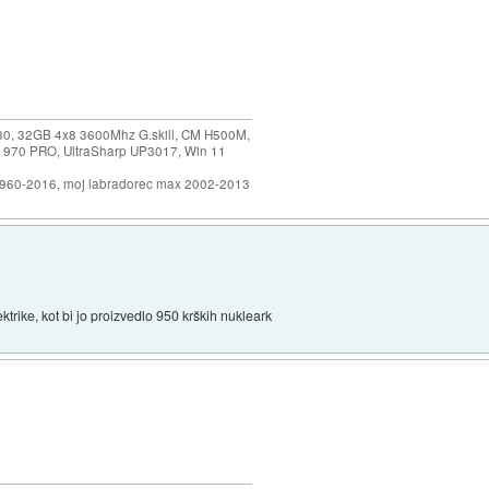
30, 32GB 4x8 3600Mhz G.skill, CM H500M,
 970 PRO, UltraSharp UP3017, Win 11
1960-2016, moj labradorec max 2002-2013
ktrike, kot bi jo proizvedlo 950 krških nukleark