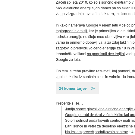
Začeli so leta 2010, ko so s sončno elektrarno 
MW električne energije, do danes pa so sklenil
vlaga v izgradnjo tovrstnih elektrarn, in sicer dosl
In kako namerava Google v enem letu v celoti prei
toplogrednih emisij
, kar je primerljivo z letalski
jedrske energije ne šteje med obnovljive vire (teh
varna in primerno dobavljiva, a za zdaj takšnih p
zagotovijo predvidljivo ceno energije za 10 in ve
tehnološki velikani
so podpisali dve tretjini
vseh p
Google že leta.
Ob tem je treba pravilno razumeti, kaj pomeni, da
zgolj elektrika iz sončnih celic in vetrnic - to tr
24 komentarjev
Preberite si še…
Junija sonce glavni vir električne energije
Google porabi dvakrat več elektrike kot p
So prihodnost podatkovnih centrov mali mo
Lani sonce in veter za desetino električne 
Na Irskem preveč podatkovnih centrov
::
4.