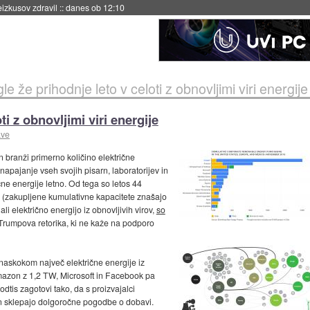
naslednji dve leti
::
danes ob 11:37
e že prihodnje leto v celoti z obnovljimi viri energije
i z obnovljimi viri energije
ave
in branži primerno količino električne
napajanje vseh svojih pisarn, laboratorijev in
ne energije letno. Od tega so letos 44
rov (zakupljene kumulativne kapacitete znašajo
li električno energijo iz obnovljivih virov,
so
i Trumpova retorika, ki ne kaže na podporo
naskokom največ električne energije iz
mazon z 1,2 TW, Microsoft in Facebook pa
dtis zagotovi tako, da s proizvajalci
rarn sklepajo dolgoročne pogodbe o dobavi.