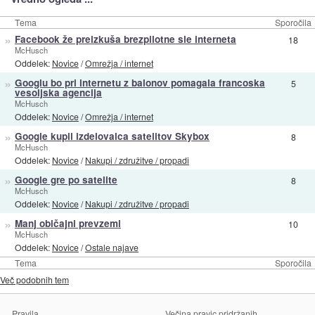
Tema
Sporočila
»
Facebook že preizkuša brezpilotne sle interneta
18
McHusch
Oddelek:
Novice
/
Omrežja / internet
»
Googlu bo pri internetu z balonov pomagala francoska
5
vesoljska agencija
McHusch
Oddelek:
Novice
/
Omrežja / internet
»
Google kupil izdelovalca satelitov Skybox
8
McHusch
Oddelek:
Novice
/
Nakupi / združitve / propadi
»
Google gre po satelite
8
McHusch
Oddelek:
Novice
/
Nakupi / združitve / propadi
»
Manj običajni prevzemi
10
McHusch
Oddelek:
Novice
/
Ostale najave
Tema
Sporočila
Več podobnih tem
Pravila
Večina pravic pridržanih