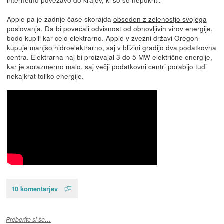
Apple pa je zadnje čase skorajda
obseden z zelenostjo svojega
poslovanja
. Da bi povečali odvisnost od obnovljivih virov energije,
bodo kupili kar celo elektrarno. Apple v zvezni državi Oregon
kupuje manjšo hidroelektrarno, saj v bližini gradijo dva podatkovna
centra. Elektrarna naj bi proizvajal 3 do 5 MW električne energije,
kar je sorazmerno malo, saj večji podatkovni centri porabijo tudi
nekajkrat toliko energije.
10 komentarjev
Preberite si še…