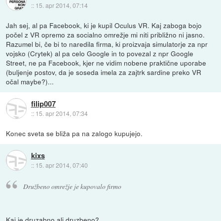
::
15. apr 2014, 07:14
Jah sej, al pa Facebook, ki je kupil Oculus VR. Kaj zaboga bojo
počel z VR opremo za socialno omrežje mi niti približno ni jasno.
Razumel bi, če bi to naredila firma, ki proizvaja simulatorje za npr
vojsko (Crytek) al pa celo Google in to povezal z npr Google
Street, ne pa Facebook, kjer ne vidim nobene praktične uporabe
(buljenje postov, da je soseda imela za zajtrk sardine preko VR
očal maybe?)...
filip007
::
15. apr 2014, 07:34
Konec sveta se bliža pa na zalogo kupujejo.
kixs
::
15. apr 2014, 07:40
Družbeno omrežje je kupovalo firmo
Kaj je druzabno ali druzbeno?