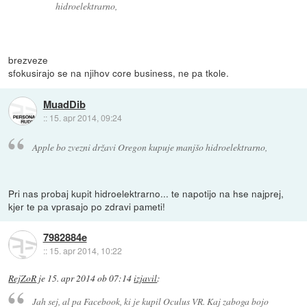
hidroelektrarno,
brezveze
sfokusirajo se na njihov core business, ne pa tkole.
MuadDib
::
15. apr 2014, 09:24
Apple bo zvezni državi Oregon kupuje manjšo hidroelektrarno,
Pri nas probaj kupit hidroelektrarno... te napotijo na hse najprej,
kjer te pa vprasajo po zdravi pameti!
7982884e
::
15. apr 2014, 10:22
RejZoR
je
15. apr 2014 ob 07:14
izjavil
:
Jah sej, al pa Facebook, ki je kupil Oculus VR. Kaj zaboga bojo