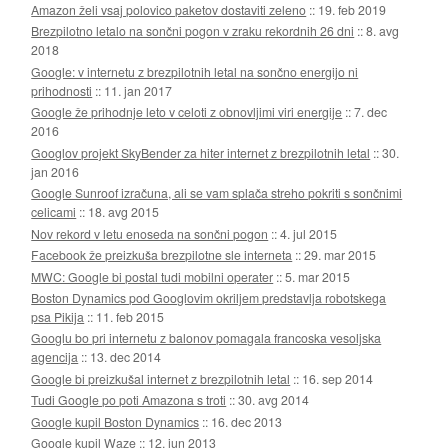
Amazon želi vsaj polovico paketov dostaviti zeleno
::
19. feb 2019
Brezpilotno letalo na sončni pogon v zraku rekordnih 26 dni
::
8. avg
2018
Google: v internetu z brezpilotnih letal na sončno energijo ni
prihodnosti
::
11. jan 2017
Google že prihodnje leto v celoti z obnovljimi viri energije
::
7. dec
2016
Googlov projekt SkyBender za hiter internet z brezpilotnih letal
::
30.
jan 2016
Google Sunroof izračuna, ali se vam splača streho pokriti s sončnimi
celicami
::
18. avg 2015
Nov rekord v letu enoseda na sončni pogon
::
4. jul 2015
Facebook že preizkuša brezpilotne sle interneta
::
29. mar 2015
MWC: Google bi postal tudi mobilni operater
::
5. mar 2015
Boston Dynamics pod Googlovim okriljem predstavlja robotskega
psa Pikija
::
11. feb 2015
Googlu bo pri internetu z balonov pomagala francoska vesoljska
agencija
::
13. dec 2014
Google bi preizkušal internet z brezpilotnih letal
::
16. sep 2014
Tudi Google po poti Amazona s troti
::
30. avg 2014
Google kupil Boston Dynamics
::
16. dec 2013
Google kupil Waze
::
12. jun 2013