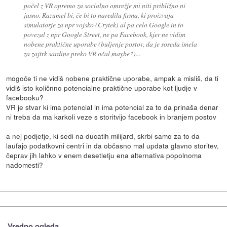
počel z VR opremo za socialno omrežje mi niti približno ni
jasno. Razumel bi, če bi to naredila firma, ki proizvaja
simulatorje za npr vojsko (Crytek) al pa celo Google in to
povezal z npr Google Street, ne pa Facebook, kjer ne vidim
nobene praktične uporabe (buljenje postov, da je soseda imela
za zajtrk sardine preko VR očal maybe?)...
mogoče ti ne vidiš nobene praktične uporabe, ampak a misliš, da ti
vidiš isto količnno potencialne praktične uporabe kot ljudje v
facebooku?
VR je stvar ki ima potencial in ima potencial za to da prinaša denar
ni treba da ma karkoli veze s storitvijo facebook in branjem postov
a nej podjetje, ki sedi na ducatih milijard, skrbi samo za to da
laufajo podatkovni centri in da občasno mal updata glavno storitev,
čeprav jih lahko v enem desetletju ena alternativa popolnoma
nadomesti?
Vredno ogleda ...