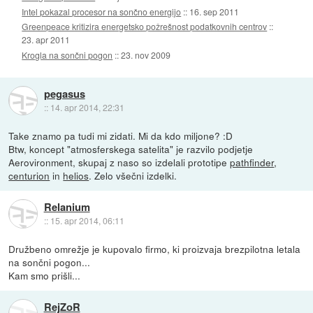
Intel pokazal procesor na sončno energijo
::
16. sep 2011
Greenpeace kritizira energetsko požrešnost podatkovnih centrov
::
23. apr 2011
Krogla na sončni pogon
::
23. nov 2009
pegasus
::
14. apr 2014, 22:31
Take znamo pa tudi mi zidati. Mi da kdo miljone? :D
Btw, koncept "atmosferskega satelita" je razvilo podjetje
Aerovironment, skupaj z naso so izdelali prototipe
pathfinder
,
centurion
in
helios
. Zelo všečni izdelki.
Relanium
::
15. apr 2014, 06:11
Družbeno omrežje je kupovalo firmo, ki proizvaja brezpilotna letala
na sončni pogon...
Kam smo prišli...
RejZoR