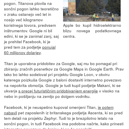
pogon. Titanova plovila na
sončni pogon lahko teoretično
v zraku ostanejo več let in
nosijo več kilogramov
koristnega tovora, predvsem
Apple bo kupil hidroelektrarno
inštrumentov. Google ni bil
blizu novega podatkovnega
edini, ki se je zanimal zanj, saj
centra.
je prehitel Facebook, ki je
pred tem za podjetje
ponujal
60 milijonov dolarjev
.
Titan je uporabna pridobitev za Google, saj mu bo pomagal pri
zbiranju zračnih posnetkov za Google Maps in Google Earth. Prav
tako bo lahko sodeloval pri projektu Google Loon, v okviru
katerega poizkuša Google z baloni dostaviti internetno povezavo
na nepokrita območja. Google je tudi kupil podjetje Makani, ki se
ukvarja
s precej futurističnim pridobivanjem energije
v visoko na
nebo in pošiljanju na zemljo po dolgem vodniku.
Facebook, ki je neuspešno kupoval omenjeni Titan,
je potem
nabavil
pet zaposlenih iz britanskega podjetja Ascenta, ki so pred
tem delali na projektu Zephyr. Tudi to je brezpilotno letalo na
sončni pogon, in tudi Facebook ima podobne načrte, kako prinesti
internetno povezavo do krajev, ki so še nepokriti.