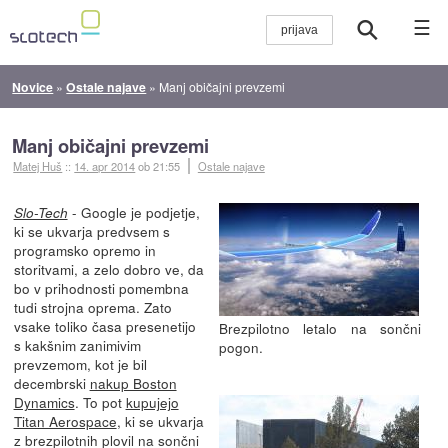
☰
Novice
»
Ostale najave
»
Manj običajni prevzemi
Manj običajni prevzemi
Matej Huš
::
14. apr 2014
ob 21:55
Ostale najave
- Google je podjetje,
Slo-Tech
ki se ukvarja predvsem s
programsko opremo in
storitvami, a zelo dobro ve, da
bo v prihodnosti pomembna
tudi strojna oprema. Zato
vsake toliko časa presenetijo
Brezpilotno letalo na sončni
s kakšnim zanimivim
pogon.
prevzemom, kot je bil
decembrski
nakup Boston
Dynamics
. To pot
kupujejo
Titan Aerospace
, ki se ukvarja
z brezpilotnih plovil na sončni