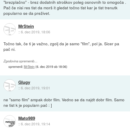
"brezplačno" - brez dodatnih stroškov poleg osnovnih to omogoča .
Pač če nisi res tist da morš it gledat točno tist kar je tist trenutk
popularno se da preživet.
MrStein
::
6. dec 2019, 18:06
Točno tak, če ti je važno, zgolj da je samo "film", pol ja. Sicer pa
pač ni.
Zgodovina sprememb…
spremenil:
MrStein
(
6. dec 2019 ob 18:06
)
Glugy
::
6. dec 2019, 19:01
ne "samo film" ampak dobr film. Vedno se da najdt dobr film. Samo
ne tist k je popularn pač : ]
Mato989
::
6. dec 2019, 19:14