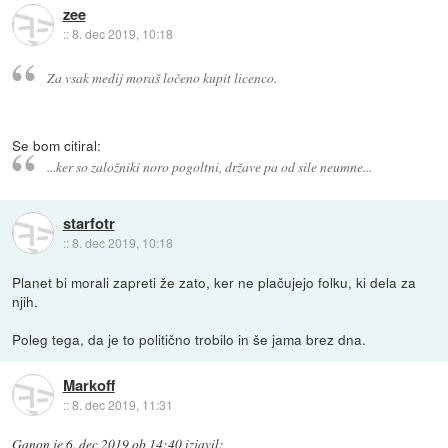
zee
::
8. dec 2019, 10:18
Za vsak medij moraš ločeno kupit licenco.
Se bom citiral:
...ker so založniki noro pogoltni, države pa od sile neumne...
starfotr
::
8. dec 2019, 10:18
Planet bi morali zapreti že zato, ker ne plačujejo folku, ki dela za
njih.
Poleg tega, da je to politično trobilo in še jama brez dna.
Markoff
::
8. dec 2019, 11:31
Ganon
je
6. dec 2019 ob 14:40
izjavil
: