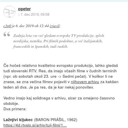
opeter
::
7. dec 2019, 09:58
c3p0
je
6. dec 2019 ob 12:44
izjavil
:
Zadnja leta vse več gledam evropske TV produkcije, sploh
nordijska, nemška. Pri filmih podobno, a več italijanskih,
francoskih in španskih, tudi ruskih.
Če hočeš relativno kvalitetno evropsko produkcijo, lahko gledaš
tudi slovenski RTV. Res, da imajo včasih filme v čudnih terminih
(npr. ob sobotah okoli 23. ure -> Sedmi pečat). V kolikor ti ne
znese, se zna večina filmov pojaviti v
njihovem arhivu
za kakšen
teden ali dva. Je pa res, da je kar nekaj ponovitev.
Vedno imajo kaj solidnega v arhivu, sicer za omejeno časovno
obdobje.
Dva primera:
(BARON PRÁŠIL, 1962)
Lažnjivi kljukec
https://4d.rtvslo.si/arhiv/tuji-filmi/1...