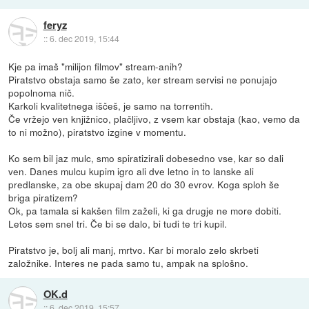
feryz
::
6. dec 2019, 15:44
Kje pa imaš "milijon filmov" stream-anih?
Piratstvo obstaja samo še zato, ker stream servisi ne ponujajo
popolnoma nič.
Karkoli kvalitetnega iščeš, je samo na torrentih.
Če vržejo ven knjižnico, plačljivo, z vsem kar obstaja (kao, vemo da
to ni možno), piratstvo izgine v momentu.
Ko sem bil jaz mulc, smo spiratizirali dobesedno vse, kar so dali
ven. Danes mulcu kupim igro ali dve letno in to lanske ali
predlanske, za obe skupaj dam 20 do 30 evrov. Koga sploh še
briga piratizem?
Ok, pa tamala si kakšen film zaželi, ki ga drugje ne more dobiti.
Letos sem snel tri. Če bi se dalo, bi tudi te tri kupil.
Piratstvo je, bolj ali manj, mrtvo. Kar bi moralo zelo skrbeti
založnike. Interes ne pada samo tu, ampak na splošno.
OK.d
::
6. dec 2019, 15:57