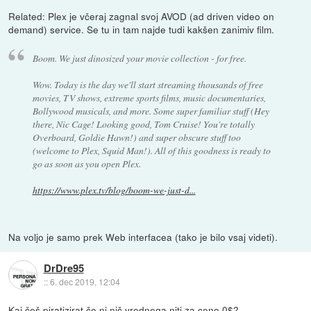
Related: Plex je včeraj zagnal svoj AVOD (ad driven video on
demand) service. Se tu in tam najde tudi kakšen zanimiv film.
Boom. We just dinosized your movie collection - for free.
Wow. Today is the day we'll start streaming thousands of free
movies, TV shows, extreme sports films, music documentaries,
Bollywood musicals, and more. Some super familiar stuff (Hey
there, Nic Cage! Looking good, Tom Cruise! You're totally
Overboard, Goldie Hawn!) and super obscure stuff too
(welcome to Plex, Squid Man!). All of this goodness is ready to
go as soon as you open Plex.
https://www.plex.tv/blog/boom-we-just-d...
Na voljo je samo prek Web interfacea (tako je bilo vsaj videti).
DrDre95
::
6. dec 2019, 12:04
Kaj češ piratizirat če ni nič vrednega niti za ceno 0$?