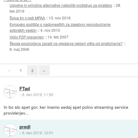
Ugodne in priročne alternative najboljši protistrup za piratstvo
::
28.
feb 2019
Švica trn v peti MPAA
::
13. nov 2018
Evropsko sodišče o nadomestilih za zasebno reproduciranje
avtorskih vsebin
::
4. nov 2010
Vpliv P2P precenjen
::
14. feb 2007
Škoda povzročena zaradi ne-gledanja reklam višja od piratiziranja?
::
8. maj 2006
«
1
2
»
FTad
::
6. dec 2019, 11:50
In bo slo spet gor, ker imamo sedaj spet polno streaming service
providerjev...
predi
::
6. dec 2019, 12:01