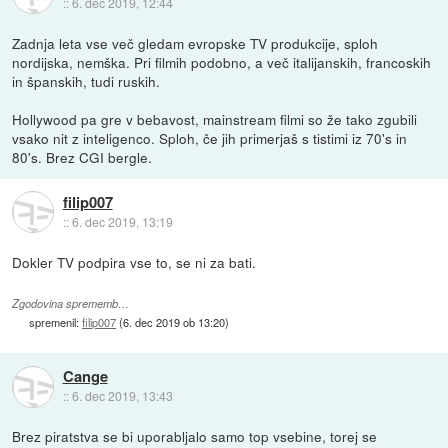
::
6. dec 2019, 12:44
Zadnja leta vse več gledam evropske TV produkcije, sploh
nordijska, nemška. Pri filmih podobno, a več italijanskih, francoskih
in španskih, tudi ruskih.
Hollywood pa gre v bebavost, mainstream filmi so že tako zgubili
vsako nit z inteligenco. Sploh, če jih primerjaš s tistimi iz 70's in
80's. Brez CGI bergle.
filip007
::
6. dec 2019, 13:19
Dokler TV podpira vse to, se ni za bati.
Zgodovina sprememb…
spremenil:
filip007
(
6. dec 2019 ob 13:20
)
Cange
::
6. dec 2019, 13:43
Brez piratstva se bi uporabljalo samo top vsebine, torej se