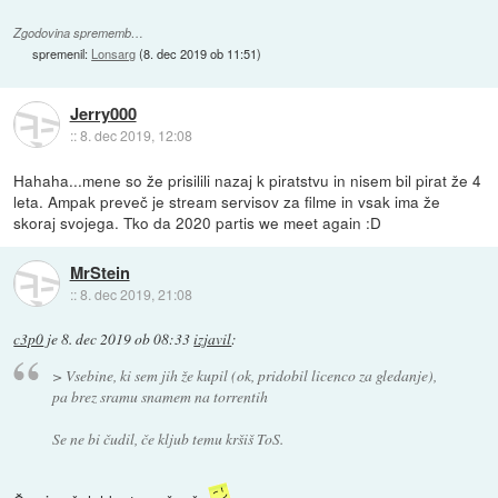
Zgodovina sprememb…
spremenil:
Lonsarg
(
8. dec 2019 ob 11:51
)
Jerry000
::
8. dec 2019, 12:08
Hahaha...mene so že prisilili nazaj k piratstvu in nisem bil pirat že 4
leta. Ampak preveč je stream servisov za filme in vsak ima že
skoraj svojega. Tko da 2020 partis we meet again :D
MrStein
::
8. dec 2019, 21:08
c3p0
je
8. dec 2019 ob 08:33
izjavil
:
> Vsebine, ki sem jih že kupil (ok, pridobil licenco za gledanje),
pa brez sramu snamem na torrentih
Se ne bi čudil, če kljub temu kršiš ToS.