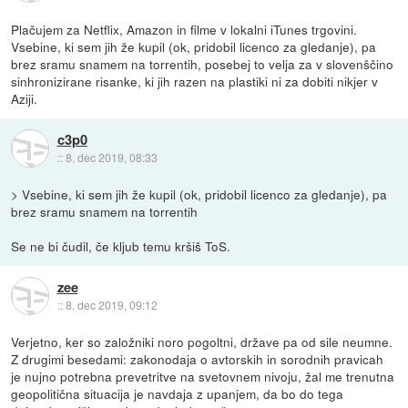
Plačujem za Netflix, Amazon in filme v lokalni iTunes trgovini.
Vsebine, ki sem jih že kupil (ok, pridobil licenco za gledanje), pa
brez sramu snamem na torrentih, posebej to velja za v slovenščino
sinhronizirane risanke, ki jih razen na plastiki ni za dobiti nikjer v
Aziji.
c3p0
::
8. dec 2019, 08:33
> Vsebine, ki sem jih že kupil (ok, pridobil licenco za gledanje), pa
brez sramu snamem na torrentih
Se ne bi čudil, če kljub temu kršiš ToS.
zee
::
8. dec 2019, 09:12
Verjetno, ker so založniki noro pogoltni, države pa od sile neumne.
Z drugimi besedami: zakonodaja o avtorskih in sorodnih pravicah
je nujno potrebna prevetritve na svetovnem nivoju, žal me trenutna
geopolitična situacija je navdaja z upanjem, da bo do tega