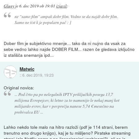
Glugy
je
6. dec 2019 ob 19:01
izjavil
:
ne "samo film" ampak dobr film. Vedno se da najdt dobr film.
Samo ne tist k je popularn pač : ]
Dober film je subjektivno mnenje... tako da ni nujno da vsak za
sebe vedno lahko najde DOBER FILM... razen če gledava izključno
iz stališča snemanja ipd...
Matwic
::
6. dec 2019, 19:23
Original novica:
... Pod črto pa po nelegalnih IPTV priključkih posega 13,7
milijona Evropejcev, ki letno za to namenijo le nekaj manj kot
milijardo evrov, kar v povprečju nanese 5,74 € mesečno na
prebivalca EU ...
Lahko nekdo tole malo na hitro razloži (pdf je 114 strani, berem
trenutno eno drugo knjigo), kaj je tu mišljeno? Piratske streaming
strani (ala Netflix samo z ne-licenciranimi vsebinami?), ali se je