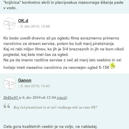
"knjžnica" konkretno skrči in plan/poskus masovnega šišanja pade
v vodo.
OK.d
::
6. dec 2019, 13:46
Ko bodo uvedli dnevno ali po ogledu filma sorazmerno primerno
naročnino za stream servise, potem bo tudi manj piratiziranja.
Kaj mi rabi miljon filmov, ko jih je 3/4 brezveznih in jih ne bom nikoli
pogledal, kaj šele imel čas za ogled.
Ne pa da imamo različne servise z več ali manj isto vsebino in vsi
hočejo imeti mesečno naročnino za neomejen ogled 5-15€
Ganon
::
6. dec 2019, 14:40
DrDre95
je
6. dec 2019 ob 12:04
izjavil
:
Kaj češ piratizirat če ni nič vrednega niti za ceno 0$?
Cela gora kvalitetnih vsebin je na voljo, ne nakladaj.