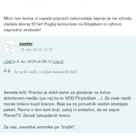
Mhm, ker levica ni uspela popravit zakonodaje čeprav je na vzhodu
vladala skoraj 50 let! Poglej komuniste na Kitajskem in njihovo
napredno svobodo!
opeter
::
8. dec 2019, 10:12
c3p0
je
8. dec 2019 ob 08:33
izjavil
:
Se ne bi čudil, če kljub temu kršiš ToS.
Seveda krši. Pravico je dobil samo za gledanje na točno
določenem mediju (pa naj bo to VOD/TV/plošček ...). Za vsak medij
moraš ločeno kupit licenco. Baje pa za ponudnik vsebin obstajajo
paketi. Ravno o tem sem bral, zakaj ni smiselno, da se zapre
PlanetTV. Zaradi zakupljenih licenc.
Za nas, navadne smrtnike pa "trojčki".