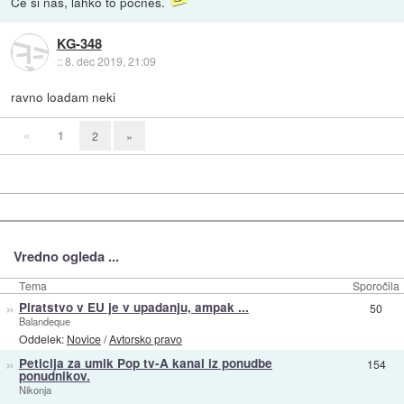
Če si naš, lahko to počneš.
KG-348
::
8. dec 2019, 21:09
ravno loadam neki
«
1
2
»
Vredno ogleda ...
Tema
Sporočila
»
Piratstvo v EU je v upadanju, ampak ...
50
Balandeque
Oddelek:
Novice
/
Avtorsko pravo
»
Peticija za umik Pop tv-A kanal iz ponudbe
154
ponudnikov.
Nikonja