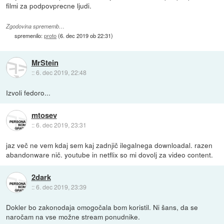
filmi za podpovprecne ljudi.
Zgodovina sprememb…
spremenilo:
proto
(
6. dec 2019 ob 22:31
)
MrStein
::
6. dec 2019, 22:48
Izvoli fedoro...
mtosev
::
6. dec 2019, 23:31
jaz več ne vem kdaj sem kaj zadnjič ilegalnega downloadal. razen
abandonware nič. youtube in netflix so mi dovolj za video content.
2dark
::
6. dec 2019, 23:39
Dokler bo zakonodaja omogočala bom koristil. Ni šans, da se
naročam na vse možne stream ponudnike.