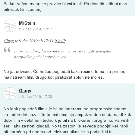
Pa kar večne avtorske pravice bi vsi imeli. Po desetih letih bi moral
biti vsak film zastonj.
MrStein
::
6. dec 2019, 17:17
Glugy
je
6. dec 2019 ob 17:11
izjavil
:
Enostavno brezplačno pokriva vse več in več zato nelegalno
brezplačno pač ni potrebno več.
No ja, odvisno. Če hočeš pogledati kaki, recimo temu, za primer,
mainstream film, drugo kot piratizirat sploh ne moreš.
Glugy
::
6. dec 2019, 17:23
No lahk pogledaš film k je bil na kateremu od programske sheme
za teden dni nazaj. To te mal omejuje ampak vedno se da najdt kak
dobr film v celotnem tednu k je bil na bilokerem programu. Pa velik
serij lahk zastonj gledaš. No ta zastonj je seveda pogojni ker rabš
bit naročen pri enemu od telekomunikacijskih podjetij ki to