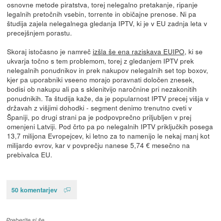
osnovne metode piratstva, torej nelegalno pretakanje, ripanje
legalnih pretočnih vsebin, torrente in običajne prenose. Ni pa
študija zajela nelegalnega gledanja IPTV, ki je v EU zadnja leta v
precejšnjem porastu.
Skoraj istočasno je namreč
izšla še ena raziskava EUIPO
, ki se
ukvarja točno s tem problemom, torej z gledanjem IPTV prek
nelegalnih ponudnikov in prek nakupov nelegalnih set top boxov,
kjer pa uporabniki vseeno morajo poravnati določen znesek,
bodisi ob nakupu ali pa s sklenitvijo naročnine pri nezakonitih
ponudnikih. Ta študija kaže, da je popularnost IPTV precej višja v
državah z višjimi dohodki - segment denimo trenutno cveti v
Španiji, po drugi strani pa je podpovprečno priljubljen v prej
omenjeni Latviji. Pod črto pa po nelegalnih IPTV priključkih posega
13,7 milijona Evropejcev, ki letno za to namenijo le nekaj manj kot
milijardo evrov, kar v povprečju nanese 5,74 € mesečno na
prebivalca EU.
50 komentarjev
Preberite si še…