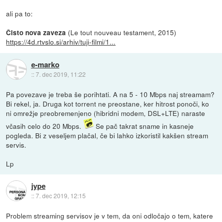
ali pa to:
(Le tout nouveau testament, 2015)
Čisto nova zaveza
https://4d.rtvslo.si/arhiv/tuji-filmi/1...
e-marko
::
7. dec 2019, 11:22
Pa povezave je treba še porihtati. A na 5 - 10 Mbps naj streamam?
Bi rekel, ja. Druga kot torrent ne preostane, ker hitrost ponoči, ko
ni omrežje preobremenjeno (hibridni modem, DSL+LTE) naraste
včasih celo do 20 Mbps.
Se pač takrat sname in kasneje
pogleda. Bi z veseljem plačal, če bi lahko izkoristil kakšen stream
servis.
Lp
jype
::
7. dec 2019, 12:15
Problem streaming servisov je v tem, da oni odločajo o tem, katere