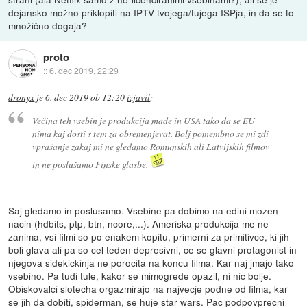
dejansko možno priklopiti na IPTV tvojega/tujega ISPja, in da se to
množično dogaja?
proto
::
6. dec 2019, 22:29
dronyx
je
6. dec 2019 ob 12:20
izjavil
:
Večina teh vsebin je produkcija made in USA tako da se EU
nima kaj dosti s tem za obremenjevat. Bolj pomembno se mi zdi
vprašanje zakaj mi ne gledamo Romunskih ali Latvijskih filmov
in ne poslušamo Finske glasbe.
Saj gledamo in poslusamo. Vsebine pa dobimo na edini mozen
nacin (hdbits, ptp, btn, ncore,...). Ameriska produkcija me ne
zanima, vsi filmi so po enakem kopitu, primerni za primitivce, ki jih
boli glava ali pa so cel teden depresivni, ce se glavni protagonist in
njegova sidekickinja ne porocita na koncu filma. Kar naj jmajo tako
vsebino. Pa tudi tule, kakor se mimogrede opazil, ni nic bolje.
Obiskovalci slotecha orgazmirajo na najvecje podne od filma, kar
se jih da dobiti, spiderman, se huje star wars. Pac podpovprecni