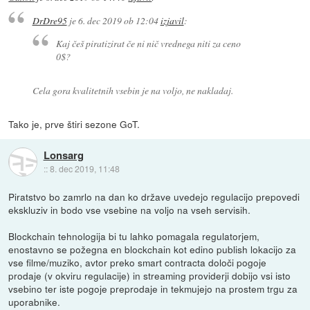
DrDre95
je
6. dec 2019 ob 12:04
izjavil
:
Kaj češ piratizirat če ni nič vrednega niti za ceno
0$?
Cela gora kvalitetnih vsebin je na voljo, ne nakladaj.
Tako je, prve štiri sezone GoT.
Lonsarg
::
8. dec 2019, 11:48
Piratstvo bo zamrlo na dan ko države uvedejo regulacijo prepovedi
ekskluziv in bodo vse vsebine na voljo na vseh servisih.
Blockchain tehnologija bi tu lahko pomagala regulatorjem,
enostavno se požegna en blockchain kot edino publish lokacijo za
vse filme/muziko, avtor preko smart contracta določi pogoje
prodaje (v okviru regulacije) in streaming providerji dobijo vsi isto
vsebino ter iste pogoje preprodaje in tekmujejo na prostem trgu za
uporabnike.