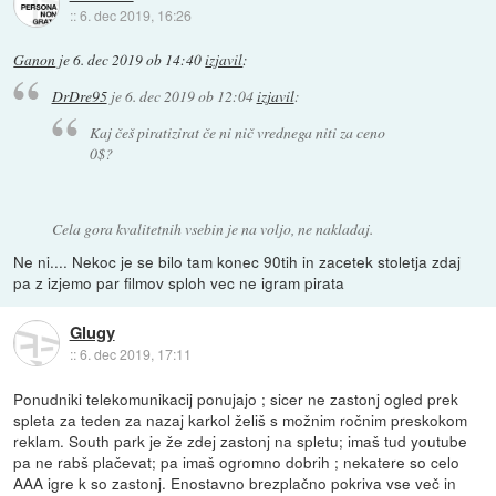
::
6. dec 2019, 16:26
Ganon
je
6. dec 2019 ob 14:40
izjavil
:
DrDre95
je
6. dec 2019 ob 12:04
izjavil
:
Kaj češ piratizirat če ni nič vrednega niti za ceno
0$?
Cela gora kvalitetnih vsebin je na voljo, ne nakladaj.
Ne ni.... Nekoc je se bilo tam konec 90tih in zacetek stoletja zdaj
pa z izjemo par filmov sploh vec ne igram pirata
Glugy
::
6. dec 2019, 17:11
Ponudniki telekomunikacij ponujajo ; sicer ne zastonj ogled prek
spleta za teden za nazaj karkol želiš s možnim ročnim preskokom
reklam. South park je že zdej zastonj na spletu; imaš tud youtube
pa ne rabš plačevat; pa imaš ogromno dobrih ; nekatere so celo
AAA igre k so zastonj. Enostavno brezplačno pokriva vse več in