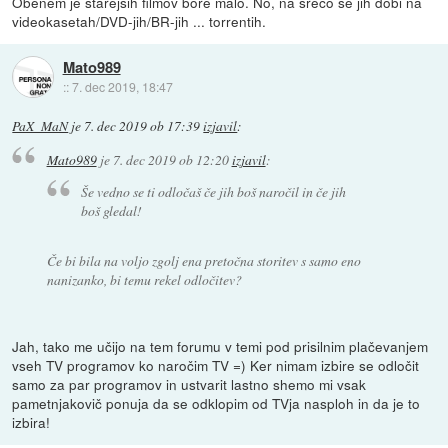
Obenem je starejših filmov bore malo. No, na srečo se jih dobi na
videokasetah/DVD-jih/BR-jih ... torrentih.
Mato989
::
7. dec 2019, 18:47
PaX_MaN
je
7. dec 2019 ob 17:39
izjavil
:
Mato989
je
7. dec 2019 ob 12:20
izjavil
:
Še vedno se ti odločaš če jih boš naročil in če jih
boš gledal!
Če bi bila na voljo zgolj ena pretočna storitev s samo eno
nanizanko, bi temu rekel odločitev?
Jah, tako me učijo na tem forumu v temi pod prisilnim plačevanjem
vseh TV programov ko naročim TV =) Ker nimam izbire se odločit
samo za par programov in ustvarit lastno shemo mi vsak
pametnjakovič ponuja da se odklopim od TVja nasploh in da je to
izbira!