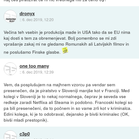
dronyx
::
6. dec 2019, 12:20
Večina teh vsebin je produkcija made in USA tako da se EU nima
kaj dosti s tem za obremenjevat. Bolj pomembno se mi zdi
vprašanje zakaj mi ne gledamo Romunskih ali Latvijskih filmov in
ne poslušamo Finske glasbe.
one too many
::
6. dec 2019, 12:39
Vem, da posplušujem na majhnem vzorcu pa vendar sem
presenečen, da je piratstvo v Sloveniji manjše kot v Franciji. Med
kolegi v Sloveniji je to nekaj normalnega, čeprav je seveda vse
redkeje zaradi Netflixa ali Steama in podobno. Francoski kolegi so
pa bili presenečeni, da to počnem in so vame zrli kot v kriminalca.
Edini kolega, ki je to odobraval, dejansko je bivši kriminalec (OK,
bivši mladi prestopnik).
c3p0