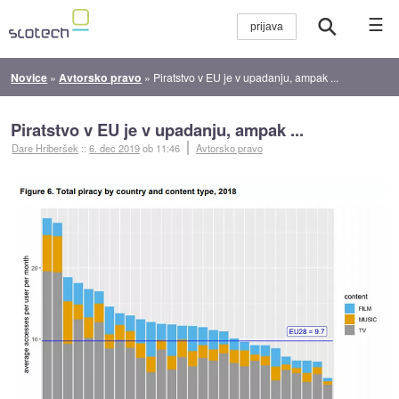
☰
Novice
»
Avtorsko pravo
»
Piratstvo v EU je v upadanju, ampak ...
Piratstvo v EU je v upadanju, ampak ...
Dare Hriberšek
::
6. dec 2019
ob 11:46
Avtorsko pravo