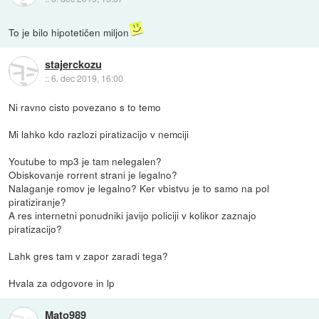
To je bilo hipotetičen miljon
stajerckozu
::
6. dec 2019, 16:00
Ni ravno cisto povezano s to temo
Mi lahko kdo razlozi piratizacijo v nemciji
Youtube to mp3 je tam nelegalen?
Obiskovanje rorrent strani je legalno?
Nalaganje romov je legalno? Ker vbistvu je to samo na pol
piratiziranje?
A res internetni ponudniki javijo policiji v kolikor zaznajo
piratizacijo?
Lahk gres tam v zapor zaradi tega?
Hvala za odgovore in lp
Mato989