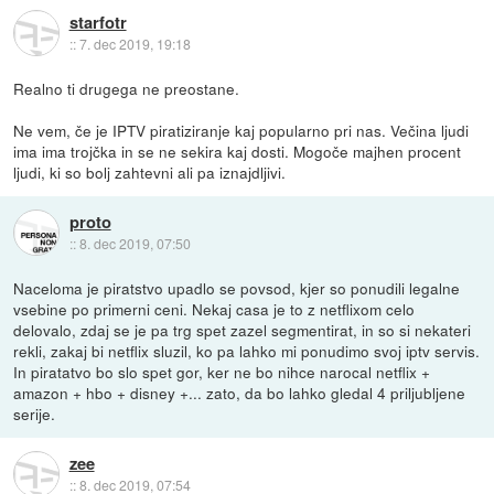
starfotr
::
7. dec 2019, 19:18
Realno ti drugega ne preostane.
Ne vem, če je IPTV piratiziranje kaj popularno pri nas. Večina ljudi
ima ima trojčka in se ne sekira kaj dosti. Mogoče majhen procent
ljudi, ki so bolj zahtevni ali pa iznajdljivi.
proto
::
8. dec 2019, 07:50
Naceloma je piratstvo upadlo se povsod, kjer so ponudili legalne
vsebine po primerni ceni. Nekaj casa je to z netflixom celo
delovalo, zdaj se je pa trg spet zazel segmentirat, in so si nekateri
rekli, zakaj bi netflix sluzil, ko pa lahko mi ponudimo svoj iptv servis.
In piratatvo bo slo spet gor, ker ne bo nihce narocal netflix +
amazon + hbo + disney +... zato, da bo lahko gledal 4 priljubljene
serije.
zee
::
8. dec 2019, 07:54