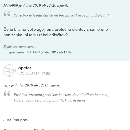
Mato989
je
7. dec 2019 ob 12:20
izjavil
:
Še vedno se ti odločaš če jih boš naročil in če jih boš gledal!
Če bi bila na voljo zgolj ena pretočna storitev s samo eno
nanizanko, bi temu rekel odločitev?
Zgodovina sprememb…
spremenilo:
PaX_MaN
(
7. dec 2019 ob 17:39
)
opeter
::
7. dec 2019, 17:50
jype
je
7. dec 2019 ob 12:15
izjavil
:
Problem streaming servisov je v tem, da oni odločajo o tem,
katere vsebine ti bodo ponudili, katerih pa ne.
Jure ima prav.