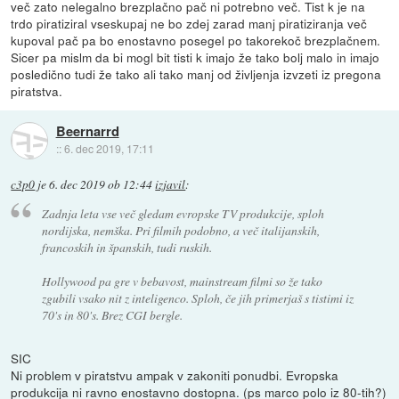
več zato nelegalno brezplačno pač ni potrebno več. Tist k je na
trdo piratiziral vseskupaj ne bo zdej zarad manj piratiziranja več
kupoval pač pa bo enostavno posegel po takorekoč brezplačnem.
Sicer pa mislm da bi mogl bit tisti k imajo že tako bolj malo in imajo
posledično tudi že tako ali tako manj od življenja izvzeti iz pregona
piratstva.
Beernarrd
::
6. dec 2019, 17:11
c3p0
je
6. dec 2019 ob 12:44
izjavil
:
Zadnja leta vse več gledam evropske TV produkcije, sploh
nordijska, nemška. Pri filmih podobno, a več italijanskih,
francoskih in španskih, tudi ruskih.
Hollywood pa gre v bebavost, mainstream filmi so že tako
zgubili vsako nit z inteligenco. Sploh, če jih primerjaš s tistimi iz
70's in 80's. Brez CGI bergle.
SIC
Ni problem v piratstvu ampak v zakoniti ponudbi. Evropska
produkcija ni ravno enostavno dostopna. (ps marco polo iz 80-tih?)