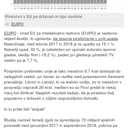
Piratstvo v EU po državah in tipu vsebine
vir:
EUIPO
- Urad EU za intelektualno lastnino (EUIPO) je nedavno
EUIPO
objavil študijo, ki ugotavlja,
da stopnja piratiziranja v uniji upada
.
Natančneje, med letoma 2017 in 2018 je ta upadla za 15,1 %.
Največji upad, 32 %, je zabeležen pri uporabi avtorsko sporne
glasbe, sledijo filmi (-19,2 %), padec pri gledanju piratskih TV
vsebin pa je 7,7 %.
Povprečen prebivalec unije je tako mesečno 9,7 krat dostopal do
nelegalnih vsebin, pri čemer so razlike med posameznimi članicami
precejšnje. Litovci in Latvijci, ki na lestvici vodijo, so to mesečno v
povprečju napravili 26-krat, medtem ko so Finci grešili le nekaj
manj kot štirikrat. Nasploh rezultati kažejo, da je piratstvo bolj
popularno v državah z nižjimi razpoložljivimi dohodki.
In tu pride tisti "ampak".
Študija namreč temelji zgolj na spremljanju 70 milijard spletnih
poizvedb med januarjem 2017 in septembrom 2018, pokriva pa