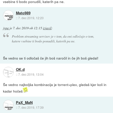
vsebine ti bodo ponudili, katerih pa ne.
Mato989
::
7. dec 2019, 12:20
jype
je
7. dec 2019 ob 12:15
izjavil
:
Problem streaming servisov je v tem, da oni odločajo o tem,
katere vsebine ti bodo ponudili, katerih pa ne.
Še vedno se ti odločaš če jih boš naročil in če jih boš gledal!
OK.d
::
7. dec 2019, 13:04
Še vedno najboljša kombinacija je torrent+plex, gledaš kjer koli in
kadar hočeš
PaX_MaN
::
7. dec 2019, 17:39