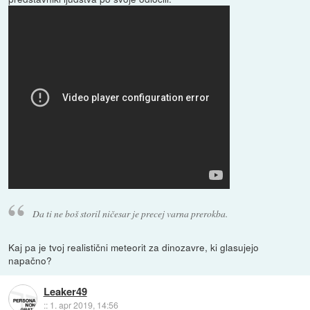
Da ti ne boš storil ničesar je precej varna prerokba.
Kaj pa je tvoj realistični meteorit za dinozavre, ki glasujejo
napačno?
Leaker49
::
1. apr 2019, 14:56