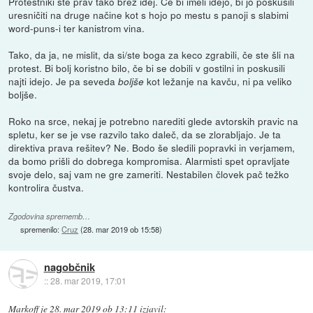
Protestniki ste prav tako brez idej. Če bi imeli idejo, bi jo poskusili
uresničiti na druge načine kot s hojo po mestu s panoji s slabimi
word-puns-i ter kanistrom vina.
Tako, da ja, ne mislit, da si/ste boga za keco zgrabili, če ste šli na
protest. Bi bolj koristno bilo, če bi se dobili v gostilni in poskusili
najti idejo. Je pa seveda
kot ležanje na kavču, ni pa veliko
boljše
boljše.
Roko na srce, nekaj je potrebno narediti glede avtorskih pravic na
spletu, ker se je vse razvilo tako daleč, da se zlorabljajo. Je ta
direktiva prava rešitev? Ne. Bodo še sledili popravki in verjamem,
da bomo prišli do dobrega kompromisa. Alarmisti spet opravljate
svoje delo, saj vam ne gre zameriti. Nestabilen človek pač težko
kontrolira čustva.
Zgodovina sprememb…
spremenilo:
Cruz
(
28. mar 2019 ob 15:58
)
nagobčnik
::
28. mar 2019, 17:01
Markoff
je
28. mar 2019 ob 13:11
izjavil
: