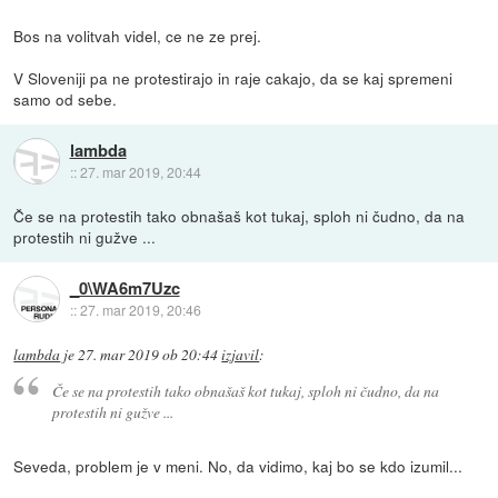
Bos na volitvah videl, ce ne ze prej.
V Sloveniji pa ne protestirajo in raje cakajo, da se kaj spremeni
samo od sebe.
lambda
::
27. mar 2019, 20:44
Če se na protestih tako obnašaš kot tukaj, sploh ni čudno, da na
protestih ni gužve ...
_0\WA6m7Uzc
::
27. mar 2019, 20:46
lambda
je
27. mar 2019 ob 20:44
izjavil
:
Če se na protestih tako obnašaš kot tukaj, sploh ni čudno, da na
protestih ni gužve ...
Seveda, problem je v meni. No, da vidimo, kaj bo se kdo izumil...