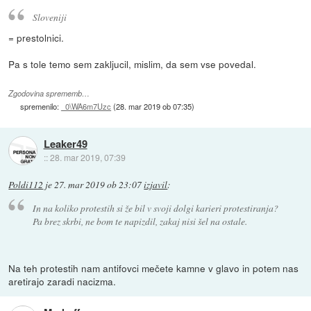
Sloveniji
= prestolnici.
Pa s tole temo sem zakljucil, mislim, da sem vse povedal.
Zgodovina sprememb…
spremenilo:
_0\WA6m7Uzc
(
28. mar 2019 ob 07:35
)
Leaker49
::
28. mar 2019, 07:39
Poldi112
je
27. mar 2019 ob 23:07
izjavil
:
In na koliko protestih si že bil v svoji dolgi karieri protestiranja?
Pa brez skrbi, ne bom te napizdil, zakaj nisi šel na ostale.
Na teh protestih nam antifovci mečete kamne v glavo in potem nas
aretirajo zaradi nacizma.