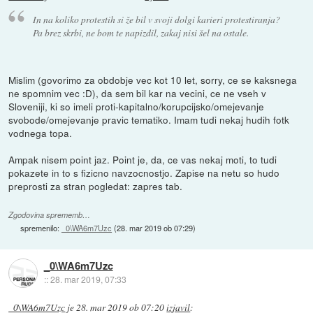
In na koliko protestih si že bil v svoji dolgi karieri protestiranja?
Pa brez skrbi, ne bom te napizdil, zakaj nisi šel na ostale.
Mislim (govorimo za obdobje vec kot 10 let, sorry, ce se kaksnega
ne spomnim vec :D), da sem bil kar na vecini, ce ne vseh v
Sloveniji, ki so imeli proti-kapitalno/korupcijsko/omejevanje
svobode/omejevanje pravic tematiko. Imam tudi nekaj hudih fotk
vodnega topa.
Ampak nisem point jaz. Point je, da, ce vas nekaj moti, to tudi
pokazete in to s fizicno navzocnostjo. Zapise na netu so hudo
preprosti za stran pogledat: zapres tab.
Zgodovina sprememb…
spremenilo:
_0\WA6m7Uzc
(
28. mar 2019 ob 07:29
)
_0\WA6m7Uzc
::
28. mar 2019, 07:33
_0\WA6m7Uzc
je
28. mar 2019 ob 07:20
izjavil
: