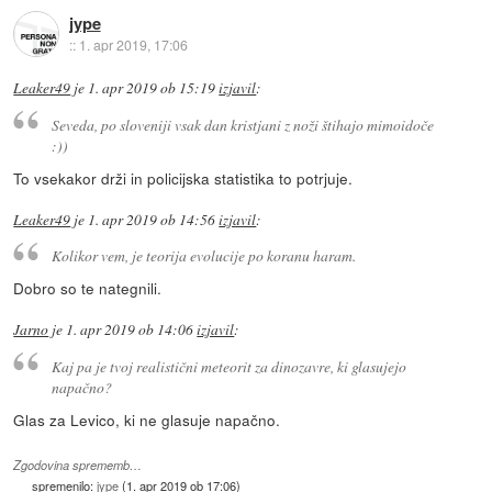
jype
::
1. apr 2019, 17:06
Leaker49
je
1. apr 2019 ob 15:19
izjavil
:
Seveda, po sloveniji vsak dan kristjani z noži štihajo mimoidoče
:))
To vsekakor drži in policijska statistika to potrjuje.
Leaker49
je
1. apr 2019 ob 14:56
izjavil
:
Kolikor vem, je teorija evolucije po koranu haram.
Dobro so te nategnili.
Jarno
je
1. apr 2019 ob 14:06
izjavil
:
Kaj pa je tvoj realistični meteorit za dinozavre, ki glasujejo
napačno?
Glas za Levico, ki ne glasuje napačno.
Zgodovina sprememb…
spremenilo:
jype
(
1. apr 2019 ob 17:06
)