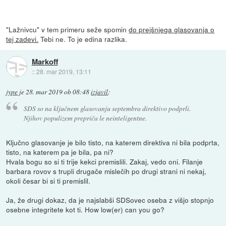
"Lažnivcu" v tem primeru seže spomin
do prejšnjega glasovanja o
tej zadevi.
Tebi ne. To je edina razlika.
Markoff
::
28. mar 2019, 13:11
jype
je
28. mar 2019 ob 08:48
izjavil
:
SDS so na ključnem glasovanju septembra direktivo podprli.
Njihov populizem prepriča le neinteligentne.
Ključno glasovanje je bilo tisto, na katerem direktiva ni bila podprta,
tisto, na katerem pa je bila, pa ni?
Hvala bogu so si ti trije kekci premislili. Zakaj, vedo oni. Filanje
barbara rovov s trupli drugače mislečih po drugi strani ni nekaj,
okoli česar bi si ti premislil.
Ja, že drugi dokaz, da je najslabši SDSovec oseba z višjo stopnjo
osebne integritete kot ti. How low(er) can you go?