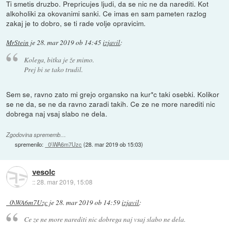
Ti smetis druzbo. Prepricujes ljudi, da se nic ne da narediti. Kot
alkoholiki za okovanimi sanki. Ce imas en sam pameten razlog
zakaj je to dobro, se ti rade volje opravicim.
MrStein
je
28. mar 2019 ob 14:45
izjavil
:
Kolega, bitka je že mimo.
Prej bi se tako trudil.
Sem se, ravno zato mi grejo organsko na kur*c taki osebki. Kolikor
se ne da, se ne da ravno zaradi takih. Ce ze ne more narediti nic
dobrega naj vsaj slabo ne dela.
Zgodovina sprememb…
spremenilo:
_0\WA6m7Uzc
(
28. mar 2019 ob 15:03
)
vesolc
::
28. mar 2019, 15:08
_0\WA6m7Uzc
je
28. mar 2019 ob 14:59
izjavil
:
Ce ze ne more narediti nic dobrega naj vsaj slabo ne dela.