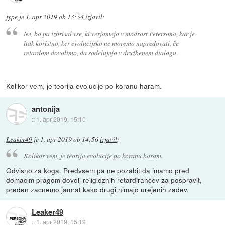
jype
je
1. apr 2019 ob 13:54
izjavil
:
Ne, bo pa izbrisal vse, ki verjamejo v modrost Petersona, kar je
itak koristno, ker evolucijsko ne moremo napredovati, če
retardom dovolimo, da sodelujejo v družbenem dialogu.
Kolikor vem, je teorija evolucije po koranu haram.
antonija
::
1. apr 2019, 15:10
Leaker49
je
1. apr 2019 ob 14:56
izjavil
:
Kolikor vem, je teorija evolucije po koranu haram.
Odvisno za koga
. Predvsem pa ne pozabit da imamo pred
domacim pragom dovolj religioznih retardirancev za pospravit,
preden zacnemo jamrat kako drugi nimajo urejenih zadev.
Leaker49
::
1. apr 2019, 15:19