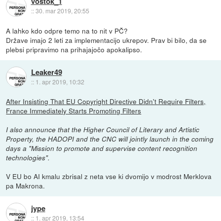
vostok_1
::
30. mar 2019, 20:55
A lahko kdo odpre temo na to nit v PČ?
Države imajo 2 leti za implementacijo ukrepov. Prav bi bilo, da se
plebsi pripravimo na prihajajočo apokalipso.
Leaker49
::
1. apr 2019, 10:32
After Insisting That EU Copyright Directive Didn't Require Filters,
France Immediately Starts Promoting Filters
I also announce that the Higher Council of Literary and Artistic
Property, the HADOPI and the CNC will jointly launch in the coming
days a "Mission to promote and supervise content recognition
technologies".
V EU bo AI kmalu zbrisal z neta vse ki dvomijo v modrost Merklova
pa Makrona.
jype
::
1. apr 2019, 13:54