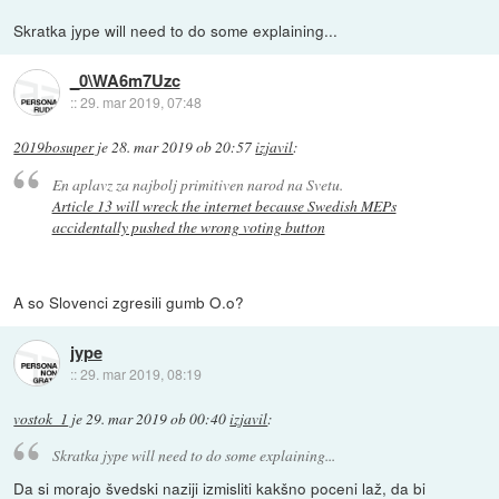
Skratka jype will need to do some explaining...
_0\WA6m7Uzc
::
29. mar 2019, 07:48
2019bosuper
je
28. mar 2019 ob 20:57
izjavil
:
En aplavz za najbolj primitiven narod na Svetu.
Article 13 will wreck the internet because Swedish MEPs
accidentally pushed the wrong voting button
A so Slovenci zgresili gumb O.o?
jype
::
29. mar 2019, 08:19
vostok_1
je
29. mar 2019 ob 00:40
izjavil
:
Skratka jype will need to do some explaining...
Da si morajo švedski naziji izmisliti kakšno poceni laž, da bi