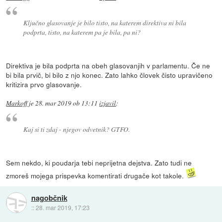
Ključno glasovanje je bilo tisto, na katerem direktiva ni bila
podprta, tisto, na katerem pa je bila, pa ni?
Direktiva je bila podprta na obeh glasovanjih v parlamentu. Če ne
bi bila prvič, bi bilo z njo konec. Zato lahko človek čisto upravičeno
kritizira prvo glasovanje.
Markoff
je
28. mar 2019 ob 13:11
izjavil
:
Kaj si ti zdaj - njegov odvetnik? GTFO.
Sem nekdo, ki poudarja tebi neprijetna dejstva. Zato tudi ne
zmoreš mojega prispevka komentirati drugače kot takole.
nagobčnik
::
28. mar 2019, 17:23