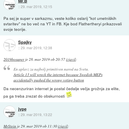
Mr.B
::
29. mar 2019, 12:15
Pa sej je super v sarkazmu, veste koliko oslarij "kot umetniških
svtaritev" ne bo več na YT in FB. Kje bod Flathertheryi prikazovali
svoje teorije.
Spajky
::
29. mar 2019, 12:38
2019bosuper
je
28. mar 2019 ob 20:57
izjavil
:
En aplavz za najbolj primitiven narod na Svetu.
Article 13 will wreck the internet because Swedish MEPs
accidentally pushed the wrong voting button
Da necenzuriran internet je postal čedalje večja grožnja za elite,
pa ga treba zrezat do obskurnosti
jype
::
29. mar 2019, 13:22
MrStein
je
29. mar 2019 ob 11:30
izjavil
: