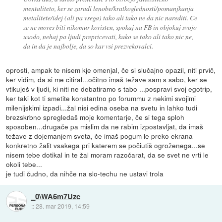
mentaliteto, ker se zaradi lenobe/kratkoglednosti/pomanjkanja
metalitete/idej (ali pa vsega) tako ali tako ne da nic narediti. Ce
ze ne mores biti nikomur koristen, spokaj na FB in objokuj svojo
usodo, nehaj pa ljudi prepricevati, kako se tako ali tako nic ne,
da in da je najbolje, da so kar vsi prezvekovalci.
oprosti, ampak te nisem kje omenjal, če si slučajno opazil, niti prvič,
ker vidim, da si me citiral...očitno imaš težave sam s sabo, ker se
vtikuješ v ljudi, ki niti ne debatiramo s tabo ...pospravi svoj egotrip,
ker taki kot ti smetite konstantno po forummu z nekimi svojimi
milenijskimi izpadi...žal nisi edina oseba na svetu in lahko tudi
brezskrbno spregledaš moje komentarje, če si tega sploh
sposoben...drugače pa mislim da ne rabim izpostavljat, da imaš
težave z dojemanjem sveta, če imaš pogum le preko ekrana
konkretno žalit vsakega pri katerem se počiutiš ogroženega...se
nisem tebe dotikal in te žal moram razočarat, da se svet ne vrti le
okoli tebe...
je tudi čudno, da nihče na slo-techu ne ustavi trola
_0\WA6m7Uzc
::
28. mar 2019, 14:59