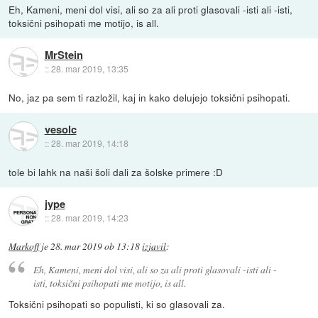
Eh, Kameni, meni dol visi, ali so za ali proti glasovali -isti ali -isti,
toksični psihopati me motijo, is all.
MrStein
::
28. mar 2019, 13:35
No, jaz pa sem ti razložil, kaj in kako delujejo toksični psihopati.
vesolc
::
28. mar 2019, 14:18
tole bi lahk na naši šoli dali za šolske primere :D
jype
::
28. mar 2019, 14:23
Markoff
je
28. mar 2019 ob 13:18
izjavil
:
Eh, Kameni, meni dol visi, ali so za ali proti glasovali -isti ali -
isti, toksični psihopati me motijo, is all.
Toksični psihopati so populisti, ki so glasovali za.