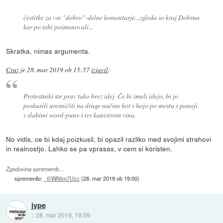
čestitke za vse "dobro"-delne komentarje...zgleda so kraj Dobrna
kar po tebi poimenovali...
Skratka, nimas argumenta.
Cruz
je
28. mar 2019 ob 15:57
izjavil
:
Protestniki ste prav tako brez idej. Če bi imeli idejo, bi jo
poskusili uresničiti na druge načine kot s hojo po mestu s panoji
s slabimi word-puns-i ter kanistrom vina.
No vidis, ce bi kdaj poizkusil, bi opazil razliko med svojimi strahovi
in realnostjo. Lahko se pa vprasas, v cem si koristen.
Zgodovina sprememb…
spremenilo:
_0\WA6m7Uzc
(
28. mar 2019 ob 19:00
)
jype
::
28. mar 2019, 19:09