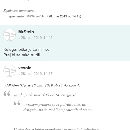
Zgodovina sprememb…
spremenilo:
_0\WA6m7Uzc
(
28. mar 2019 ob 14:45
)
MrStein
::
28. mar 2019, 14:45
Kolega, bitka je že mimo.
Prej bi se tako trudil.
vesolc
::
28. mar 2019, 14:57
_0\WA6m7Uzc
je
28. mar 2019 ob 14:45
izjavil
:
vesolc
je
28. mar 2019 ob 14:24
izjavil
:
v vsakem primeru bi se potrdilo tako ali
drugače...pa če ste bli na protestih al pa ne...
Uorka dus, a lahko prenehate s to otrocjo fatalisticno