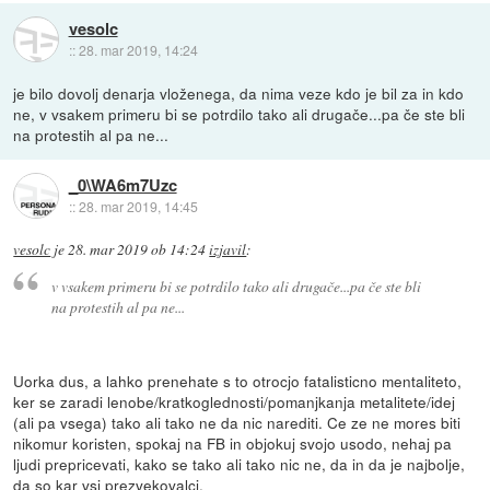
vesolc
::
28. mar 2019, 14:24
je bilo dovolj denarja vloženega, da nima veze kdo je bil za in kdo
ne, v vsakem primeru bi se potrdilo tako ali drugače...pa če ste bli
na protestih al pa ne...
_0\WA6m7Uzc
::
28. mar 2019, 14:45
vesolc
je
28. mar 2019 ob 14:24
izjavil
:
v vsakem primeru bi se potrdilo tako ali drugače...pa če ste bli
na protestih al pa ne...
Uorka dus, a lahko prenehate s to otrocjo fatalisticno mentaliteto,
ker se zaradi lenobe/kratkoglednosti/pomanjkanja metalitete/idej
(ali pa vsega) tako ali tako ne da nic narediti. Ce ze ne mores biti
nikomur koristen, spokaj na FB in objokuj svojo usodo, nehaj pa
ljudi prepricevati, kako se tako ali tako nic ne, da in da je najbolje,
da so kar vsi prezvekovalci.