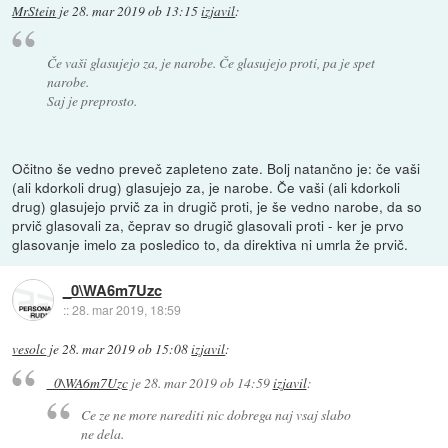
MrStein
je
28. mar 2019 ob 13:15
izjavil
:
Če vaši glasujejo za, je narobe. Če glasujejo proti, pa je spet
narobe.
Saj je preprosto.
Očitno še vedno preveč zapleteno zate. Bolj natančno je: če vaši
(ali kdorkoli drug) glasujejo za, je narobe. Če vaši (ali kdorkoli
drug) glasujejo prvič za in drugič proti, je še vedno narobe, da so
prvič glasovali za, čeprav so drugič glasovali proti - ker je prvo
glasovanje imelo za posledico to, da direktiva ni umrla že prvič.
_0\WA6m7Uzc
::
28. mar 2019, 18:59
vesolc
je
28. mar 2019 ob 15:08
izjavil
:
_0\WA6m7Uzc
je
28. mar 2019 ob 14:59
izjavil
:
Ce ze ne more narediti nic dobrega naj vsaj slabo
ne dela.