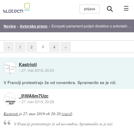
☰
Novice
»
Avtorsko pravo
»
Evropski parlament podprl direktivo o avtorskih pravicah
3
«
1
2
4
»
Kastrioti
::
27. mar 2019, 20:20
V Franciji protestirajo že od novembra. Spramenilo se je nič.
_0\WA6m7Uzc
::
27. mar 2019, 20:28
Kastrioti
je
27. mar 2019 ob 20:20
izjavil
:
V Franciji protestirajo že od novembra. Spramenilo se je nič.