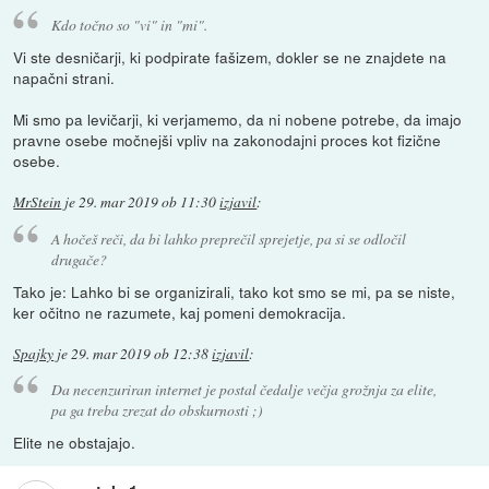
Kdo točno so "vi" in "mi".
Vi ste desničarji, ki podpirate fašizem, dokler se ne znajdete na
napačni strani.
Mi smo pa levičarji, ki verjamemo, da ni nobene potrebe, da imajo
pravne osebe močnejši vpliv na zakonodajni proces kot fizične
osebe.
MrStein
je
29. mar 2019 ob 11:30
izjavil
:
A hočeš reči, da bi lahko preprečil sprejetje, pa si se odločil
drugače?
Tako je: Lahko bi se organizirali, tako kot smo se mi, pa se niste,
ker očitno ne razumete, kaj pomeni demokracija.
Spajky
je
29. mar 2019 ob 12:38
izjavil
:
Da necenzuriran internet je postal čedalje večja grožnja za elite,
pa ga treba zrezat do obskurnosti ;)
Elite ne obstajajo.