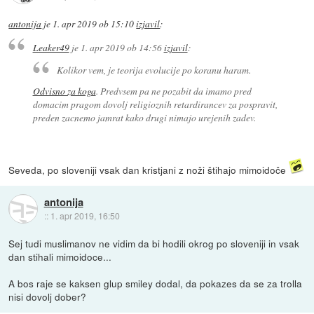
antonija
je
1. apr 2019 ob 15:10
izjavil
:
Leaker49
je
1. apr 2019 ob 14:56
izjavil
:
Kolikor vem, je teorija evolucije po koranu haram.
Odvisno za koga
. Predvsem pa ne pozabit da imamo pred
domacim pragom dovolj religioznih retardirancev za pospravit,
preden zacnemo jamrat kako drugi nimajo urejenih zadev.
Seveda, po sloveniji vsak dan kristjani z noži štihajo mimoidoče
antonija
::
1. apr 2019, 16:50
Sej tudi muslimanov ne vidim da bi hodili okrog po sloveniji in vsak
dan stihali mimoidoce...
A bos raje se kaksen glup smiley dodal, da pokazes da se za trolla
nisi dovolj dober?