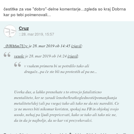
čestitke za vse "dobro"-delne komentarje...zgleda so kraj Dobrna
kar po tebi poimenovali...
Cruz
::
28. mar 2019, 15:57
_0\WA6m7Uzc
je
28. mar 2019 ob 14:45
izjavil
:
vesolc
je
28. mar 2019 ob 14:24
izjavil
:
v vsakem primeru bi se potrdilo tako ali
drugače...pa če ste bli na protestih al pa ne...
Uorka dus, a lahko prenehate s to otrocjo fatalisticno
mentaliteto, ker se zaradi lenobe/kratkoglednosti/pomanjkanja
metalitete/idej (ali pa vsega) tako ali tako ne da nic narediti. Ce
ze ne mores biti nikomur koristen, spokaj na FB in objokuj svojo
usodo, nehaj pa ljudi prepricevati, kako se tako ali tako nic ne,
da in da je najbolje, da so kar vsi prezvekovalci.