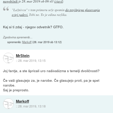
nagobčnik
je
28. mar 2019 ob 09:43
izjavil
:
"Lažnivcu" v tem primeru seže spomin
do prejšnjega glasovanja
o tej zadevi.
Tebi ne. To je edina razlika.
Kaj si ti zdaj - njegov odvetnik? GTFO.
Zgodovina sprememb…
spremenilo:
Markoff
(
28. mar 2019 ob 13:12
)
MrStein
::
28. mar 2019, 13:15
Joj fantje, a ste špricali uro našivašizma s temelji dvoličnosti?
Če vaši glasujejo za, je narobe. Če glasujejo proti, pa je spet
narobe.
Saj je preprosto.
Markoff
::
28. mar 2019, 13:18