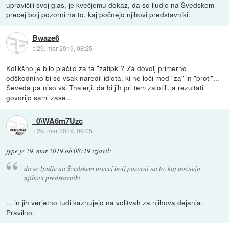
upravičili svoj glas, je kvečjemu dokaz, da so ljudje na Švedskem
precej bolj pozorni na to, kaj počnejo njihovi predstavniki.
Bwaze6
::
29. mar 2019, 08:25
Kolikšno je bilo plačilo za ta "zatipk"? Za dovolj primerno
odškodnino bi se vsak naredil idiota, ki ne loči med "za" in "proti"...
Seveda pa niso vsi Thalerji, da bi jih pri tem zalotili, a rezultati
govorijo sami zase...
_0\WA6m7Uzc
::
29. mar 2019, 09:05
jype
je
29. mar 2019 ob 08:19
izjavil
:
da so ljudje na Švedskem precej bolj pozorni na to, kaj počnejo
njihovi predstavniki.
... in jih verjetno tudi kaznujejo na volitvah za njihova dejanja.
Pravilno.