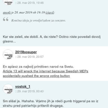
::
28. mar 2019, 19:46
spegli
je
28. mar 2019 ob 19:19
izjavil
:
Končna ideja je orodje/zakon za cenzuro.
Kar ste zeleli, ste dobili. A, da niste? Ocitno niste povedali dovolj
glasno...
2019bosuper
::
28. mar 2019, 20:57
En aplavz za najbolj primitiven narod na Svetu.
Article 13 will wreck the internet because Swedish MEPs
accidentally pushed the wrong voting button
vostok_1
::
29. mar 2019, 00:40
Sm slišal ja. Hahaha. Vrjetno jih je rdeči gumb triggeral pa so iz
strahu pred patriarhijo pritisnili drugega.