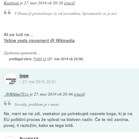
Kastrioti
je
27. mar 2019 ob 20:20
izjavil
:
V Franciji protestirajo že od novembra. Spramenilo se je nič.
Ali pa tudi ne...
Yellow vests movement @ Wikipedia
Zgodovina sprememb…
predlagal izbris:
Poldi112
(
27. mar 2019 ob 23:06
)
jype
::
27. mar 2019, 22:31
_0\WA6m7Uzc
je
27. mar 2019 ob 20:46
izjavil
:
Seveda, problem je v meni.
Ne, meni se ne zdi, vsekakor pa potrebuješ nasvete koga, ki je na
EU politični proces že vplival na bistven način. Če te reč zanima,
povej, ti razložim, kako se tega lotiš.