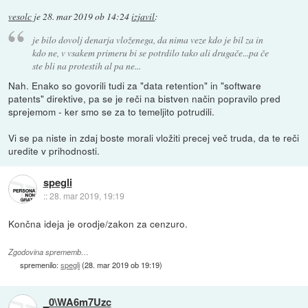
vesolc
je
28. mar 2019 ob 14:24
izjavil
:
je bilo dovolj denarja vloženega, da nima veze kdo je bil za in
kdo ne, v vsakem primeru bi se potrdilo tako ali drugače...pa če
ste bli na protestih al pa ne...
Nah. Enako so govorili tudi za "data retention" in "software
patents" direktive, pa se je reči na bistven način popravilo pred
sprejemom - ker smo se za to temeljito potrudili.
Vi se pa niste in zdaj boste morali vložiti precej več truda, da te reči
uredite v prihodnosti.
spegli
::
28. mar 2019, 19:19
Končna ideja je orodje/zakon za cenzuro.
Zgodovina sprememb…
spremenilo:
spegli
(
28. mar 2019 ob 19:19
)
_0\WA6m7Uzc