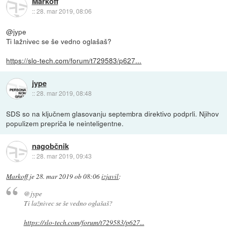
Markoff
::
28. mar 2019, 08:06
@jype
Ti lažnivec se še vedno oglašaš?
https://slo-tech.com/forum/t729583/p627...
jype
::
28. mar 2019, 08:48
SDS so na ključnem glasovanju septembra direktivo podprli. Njihov
populizem prepriča le neinteligentne.
nagobčnik
::
28. mar 2019, 09:43
Markoff
je
28. mar 2019 ob 08:06
izjavil
:
@jype
Ti lažnivec se še vedno oglašaš?
https://slo-tech.com/forum/t729583/p627...