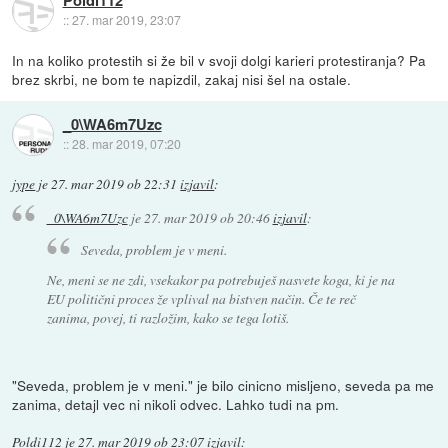
Poldi112
::
27. mar 2019, 23:07
In na koliko protestih si že bil v svoji dolgi karieri protestiranja? Pa
brez skrbi, ne bom te napizdil, zakaj nisi šel na ostale.
_0\WA6m7Uzc
::
28. mar 2019, 07:20
jype
je
27. mar 2019 ob 22:31
izjavil
:
_0\WA6m7Uzc
je
27. mar 2019 ob 20:46
izjavil
:
Seveda, problem je v meni.
Ne, meni se ne zdi, vsekakor pa potrebuješ nasvete koga, ki je na
EU politični proces že vplival na bistven način. Če te reč
zanima, povej, ti razložim, kako se tega lotiš.
"Seveda, problem je v meni." je bilo cinicno misljeno, seveda pa me
zanima, detajl vec ni nikoli odvec. Lahko tudi na pm.
Poldi112
je
27. mar 2019 ob 23:07
izjavil
: