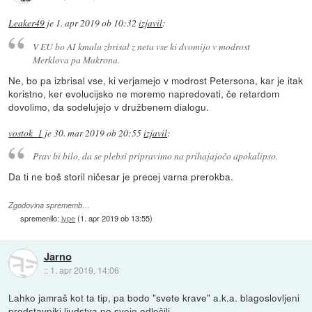
Leaker49
je
1. apr 2019 ob 10:32
izjavil
:
V EU bo AI kmalu zbrisal z neta vse ki dvomijo v modrost
Merklova pa Makrona.
Ne, bo pa izbrisal vse, ki verjamejo v modrost Petersona, kar je itak
koristno, ker evolucijsko ne moremo napredovati, če retardom
dovolimo, da sodelujejo v družbenem dialogu.
vostok_1
je
30. mar 2019 ob 20:55
izjavil
:
Prav bi bilo, da se plebsi pripravimo na prihajajočo apokalipso.
Da ti ne boš storil ničesar je precej varna prerokba.
Zgodovina sprememb…
spremenilo:
jype
(
1. apr 2019 ob 13:55
)
Jarno
::
1. apr 2019, 14:06
Lahko jamraš kot ta tip, pa bodo "svete krave" a.k.a. blagoslovljeni
predstavniki ljudstva po svoje odločili.