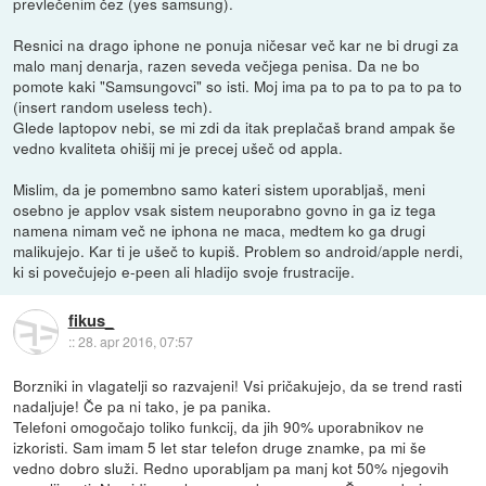
prevlečenim čez (yes samsung).
Resnici na drago iphone ne ponuja ničesar več kar ne bi drugi za
malo manj denarja, razen seveda večjega penisa. Da ne bo
pomote kaki "Samsungovci" so isti. Moj ima pa to pa to pa to pa to
(insert random useless tech).
Glede laptopov nebi, se mi zdi da itak preplačaš brand ampak še
vedno kvaliteta ohišij mi je precej ušeč od appla.
Mislim, da je pomembno samo kateri sistem uporabljaš, meni
osebno je applov vsak sistem neuporabno govno in ga iz tega
namena nimam več ne iphona ne maca, medtem ko ga drugi
malikujejo. Kar ti je ušeč to kupiš. Problem so android/apple nerdi,
ki si povečujejo e-peen ali hladijo svoje frustracije.
fikus_
::
28. apr 2016, 07:57
Borzniki in vlagatelji so razvajeni! Vsi pričakujejo, da se trend rasti
nadaljuje! Če pa ni tako, je pa panika.
Telefoni omogočajo toliko funkcij, da jih 90% uporabnikov ne
izkoristi. Sam imam 5 let star telefon druge znamke, pa mi še
vedno dobro služi. Redno uporabljam pa manj kot 50% njegovih