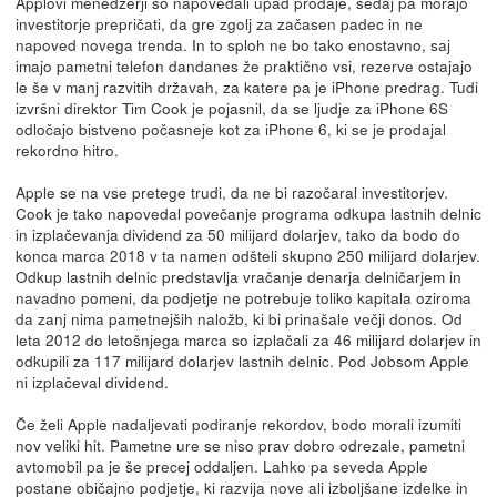
Applovi menedžerji so napovedali upad prodaje, sedaj pa morajo
investitorje prepričati, da gre zgolj za začasen padec in ne
napoved novega trenda. In to sploh ne bo tako enostavno, saj
imajo pametni telefon dandanes že praktično vsi, rezerve ostajajo
le še v manj razvitih državah, za katere pa je iPhone predrag. Tudi
izvršni direktor Tim Cook je pojasnil, da se ljudje za iPhone 6S
odločajo bistveno počasneje kot za iPhone 6, ki se je prodajal
rekordno hitro.
Apple se na vse pretege trudi, da ne bi razočaral investitorjev.
Cook je tako napovedal povečanje programa odkupa lastnih delnic
in izplačevanja dividend za 50 milijard dolarjev, tako da bodo do
konca marca 2018 v ta namen odšteli skupno 250 milijard dolarjev.
Odkup lastnih delnic predstavlja vračanje denarja delničarjem in
navadno pomeni, da podjetje ne potrebuje toliko kapitala oziroma
da zanj nima pametnejših naložb, ki bi prinašale večji donos. Od
leta 2012 do letošnjega marca so izplačali za 46 milijard dolarjev in
odkupili za 117 milijard dolarjev lastnih delnic. Pod Jobsom Apple
ni izplačeval dividend.
Če želi Apple nadaljevati podiranje rekordov, bodo morali izumiti
nov veliki hit. Pametne ure se niso prav dobro odrezale, pametni
avtomobil pa je še precej oddaljen. Lahko pa seveda Apple
postane običajno podjetje, ki razvija nove ali izboljšane izdelke in