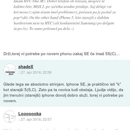
Imam HTC One M7. Dober telefon ob releasu, mogoče še
kakšno leto, MAX 2. po začetku uradne prodaje. Saj deluje vse
kot mora (z njim nisem imel problemov), počasen pa je postal za
pop*zdit. On the other hand iPhone 5, leto starejši s slabšim
hardwerom nese ta HTC (ali konkurenčni Samsung) po dolgem
in po čez. To samo pritisneš pa dela :)
Drži,torej ni potrebe po novem phonu-zakaj SE če imaš 5S(C)...
shadeX
::
27. apr 2016, 22:56
Glede tega se absolutno strinjam. Iphone SE, je praktično isti "k"
kot starejši 5(S,C). Zato pa ta novica tudi obstaja. Ljudje vidijo, da
jim trenutni (starejši) iphone dovolj dobro služi, torej ni potrebe po
novem.
Looooooka
::
27. apr 2016, 22:57