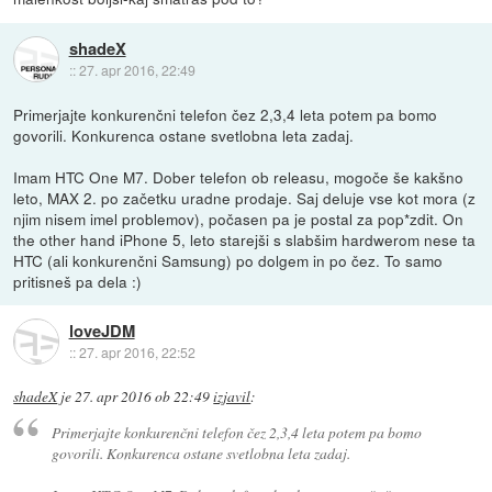
shadeX
::
27. apr 2016, 22:49
Primerjajte konkurenčni telefon čez 2,3,4 leta potem pa bomo
govorili. Konkurenca ostane svetlobna leta zadaj.
Imam HTC One M7. Dober telefon ob releasu, mogoče še kakšno
leto, MAX 2. po začetku uradne prodaje. Saj deluje vse kot mora (z
njim nisem imel problemov), počasen pa je postal za pop*zdit. On
the other hand iPhone 5, leto starejši s slabšim hardwerom nese ta
HTC (ali konkurenčni Samsung) po dolgem in po čez. To samo
pritisneš pa dela :)
loveJDM
::
27. apr 2016, 22:52
shadeX
je
27. apr 2016 ob 22:49
izjavil
:
Primerjajte konkurenčni telefon čez 2,3,4 leta potem pa bomo
govorili. Konkurenca ostane svetlobna leta zadaj.