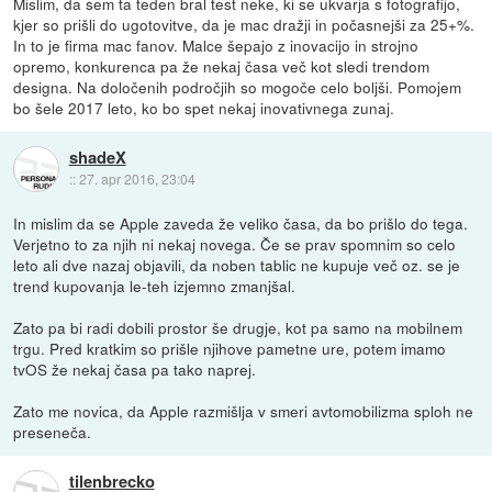
Mislim, da sem ta teden bral test neke, ki se ukvarja s fotografijo,
kjer so prišli do ugotovitve, da je mac dražji in počasnejši za 25+%.
In to je firma mac fanov. Malce šepajo z inovacijo in strojno
opremo, konkurenca pa že nekaj časa več kot sledi trendom
designa. Na določenih področjih so mogoče celo boljši. Pomojem
bo šele 2017 leto, ko bo spet nekaj inovativnega zunaj.
shadeX
::
27. apr 2016, 23:04
In mislim da se Apple zaveda že veliko časa, da bo prišlo do tega.
Verjetno to za njih ni nekaj novega. Če se prav spomnim so celo
leto ali dve nazaj objavili, da noben tablic ne kupuje več oz. se je
trend kupovanja le-teh izjemno zmanjšal.
Zato pa bi radi dobili prostor še drugje, kot pa samo na mobilnem
trgu. Pred kratkim so prišle njihove pametne ure, potem imamo
tvOS že nekaj časa pa tako naprej.
Zato me novica, da Apple razmišlja v smeri avtomobilizma sploh ne
preseneča.
tilenbrecko