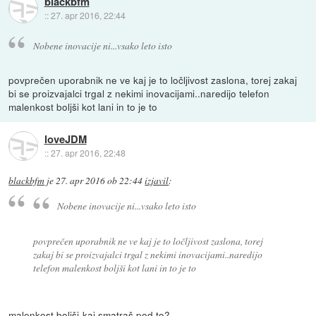
blackbfm
::
27. apr 2016, 22:44
Nobene inovacije ni...vsako leto isto
povprečen uporabnik ne ve kaj je to ločljivost zaslona, torej zakaj
bi se proizvajalci trgal z nekimi inovacijami..naredijo telefon
malenkost boljši kot lani in to je to
loveJDM
::
27. apr 2016, 22:48
blackbfm
je
27. apr 2016 ob 22:44
izjavil
:
Nobene inovacije ni...vsako leto isto
povprečen uporabnik ne ve kaj je to ločljivost zaslona, torej
zakaj bi se proizvajalci trgal z nekimi inovacijami..naredijo
telefon malenkost boljši kot lani in to je to
malenkost boljši-kaj smatraš pod to?