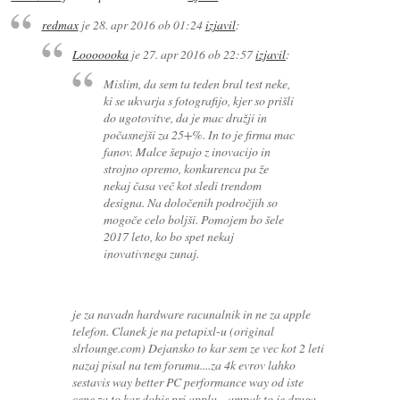
redmax
je
28. apr 2016 ob 01:24
izjavil
:
Looooooka
je
27. apr 2016 ob 22:57
izjavil
:
Mislim, da sem ta teden bral test neke,
ki se ukvarja s fotografijo, kjer so prišli
do ugotovitve, da je mac dražji in
počasnejši za 25+%. In to je firma mac
fanov. Malce šepajo z inovacijo in
strojno opremo, konkurenca pa že
nekaj časa več kot sledi trendom
designa. Na določenih področjih so
mogoče celo boljši. Pomojem bo šele
2017 leto, ko bo spet nekaj
inovativnega zunaj.
je za navadn hardware racunalnik in ne za apple
telefon. Clanek je na petapixl-u (original
slrlounge.com) Dejansko to kar sem ze vec kot 2 leti
nazaj pisal na tem forumu....za 4k evrov lahko
sestavis way better PC performance way od iste
cene za to kar dobis pri applu....ampak to je druga