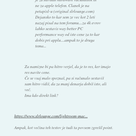
ne za apple telefon. Clanek je na
petapixl-u (original slrlounge.com)
Dejansko to kar sem ze vec kot 2 leti
nazaj pisal na tem forumu....za 4k evrov
lahko sestavis way better PC
performance way od iste cene za to kar
dobis pri applu....ampak to je druga
tema...
Za namizne bi pa hitro verjel, da je to res, ker imajo
res navite cene.
Če se vsaj malo spoznaš, pa si računalo sestaviš
sam hitro vidiš, da za manj denarja dobiš isto, ali
več.
Ima kdo direkt link?
https://www.slrlounge.com/lightroom-mac...
Ampak, kot večina teh testov je tudi ta povsem zgrešil point.