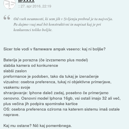
M-XXXX
::
27. apr 2016, 22:19
Od vseh neumnosti, ki sem jih v življenju prebral je ta največja.
Pa dajmo vsaj mal bit konstruktivni in napisat kaj je pri
konkurenci toliko boljše.
Sicer tole vodi v flameware ampak vseeno: kaj ni boljše?
Baterija je porazna (če izvzamemo plus model)
slabša kamera od konkurence
slabši zaslon
preformance je podoben, tako da tukaj je izenačenje
vizualno: osebna preferenca, tukaj ni objektivne primerjave,
vsakemu svoje
shranjevanje: Iphone daleč zadaj, posebno če primerjamo
cenovno. Osnovni model Iphona 16gb, vsi ostali imajo 32 ali več,
plus večina jih podpira spominske kartice
OS: osebna preferenca oziroma na katerem sistemu imaš ostale
naprave.
Kaj mu ostane? Nič kaj pomembnega.