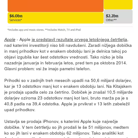
- Apple
je predstavil rezultate prvega letošnjega četrtletja
,
Apple
nad katerimi investitorji niso bili navdušeni. Zaradi nižjega dobička
in manj prihodkov kot v enakem obdobju lani je delnica takoj po
objavi izgubila kar šest odstotkov vrednosti. Tako nizko je bila
nazadnje januarja in februarja letos, pred tem pa oktobra 2014.
Glavni problem: vsi že imajo pametni telefon.
Prihodki so v zadnjih treh mesecih upadli na 50,6 milijard dolarjev,
kar je 13 odstotkov manj kot v enakem obdobju lani. Na Kitajskem
je prodaja upadla celo za četrtino. Dobiček je znašal 10,5 milijarde
dolarjev oziroma 23 odstotkov manj kot lani, bruto marža pa je s
40,8 padla na 39,4 odstotka. Apple je prvikrat v 13 letih zabeležil
upad prihodkov.
Ustavlja se prodaja iPhonov, s katerimi Apple kuje največje
dobičke. V tem četrtletju so jih prodali le še 51 milijonov, medtem
ko so jih lani v enakem obdobju 62 milijonov. Tako analitiki kot