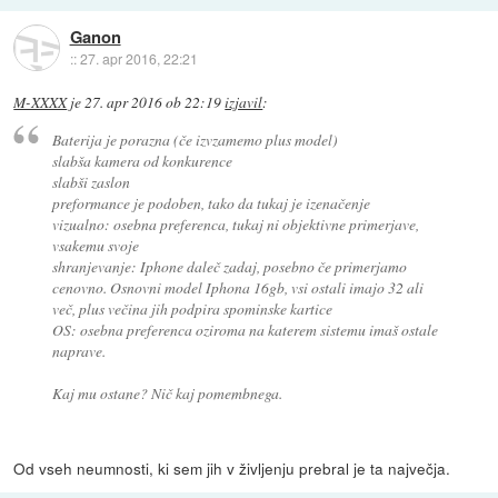
Ganon
::
27. apr 2016, 22:21
M-XXXX
je
27. apr 2016 ob 22:19
izjavil
:
Baterija je porazna (če izvzamemo plus model)
slabša kamera od konkurence
slabši zaslon
preformance je podoben, tako da tukaj je izenačenje
vizualno: osebna preferenca, tukaj ni objektivne primerjave,
vsakemu svoje
shranjevanje: Iphone daleč zadaj, posebno če primerjamo
cenovno. Osnovni model Iphona 16gb, vsi ostali imajo 32 ali
več, plus večina jih podpira spominske kartice
OS: osebna preferenca oziroma na katerem sistemu imaš ostale
naprave.
Kaj mu ostane? Nič kaj pomembnega.
Od vseh neumnosti, ki sem jih v življenju prebral je ta največja.