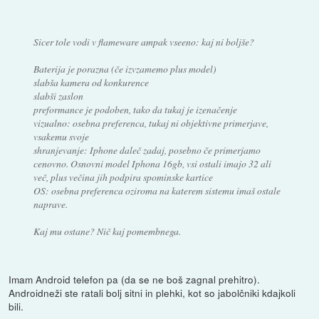
Sicer tole vodi v flameware ampak vseeno: kaj ni boljše?
Baterija je porazna (če izvzamemo plus model)
slabša kamera od konkurence
slabši zaslon
preformance je podoben, tako da tukaj je izenačenje
vizualno: osebna preferenca, tukaj ni objektivne primerjave,
vsakemu svoje
shranjevanje: Iphone daleč zadaj, posebno če primerjamo
cenovno. Osnovni model Iphona 16gb, vsi ostali imajo 32 ali
več, plus večina jih podpira spominske kartice
OS: osebna preferenca oziroma na katerem sistemu imaš ostale
naprave.
Kaj mu ostane? Nič kaj pomembnega.
Imam Android telefon pa (da se ne boš zagnal prehitro).
Androidneži ste ratali bolj sitni in plehki, kot so jabolčniki kdajkoli
bili.