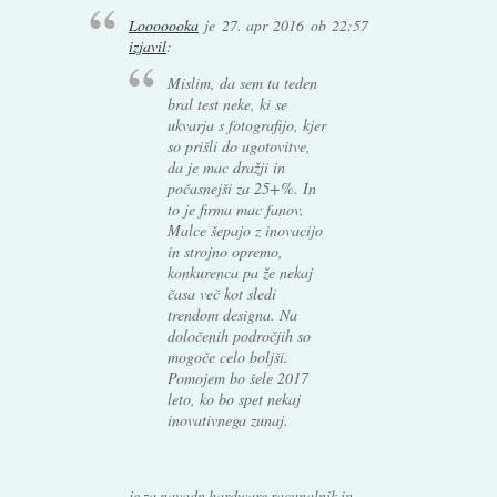
Looooooka
je
27. apr 2016 ob 22:57
izjavil
:
Mislim, da sem ta teden
bral test neke, ki se
ukvarja s fotografijo, kjer
so prišli do ugotovitve,
da je mac dražji in
počasnejši za 25+%. In
to je firma mac fanov.
Malce šepajo z inovacijo
in strojno opremo,
konkurenca pa že nekaj
časa več kot sledi
trendom designa. Na
določenih področjih so
mogoče celo boljši.
Pomojem bo šele 2017
leto, ko bo spet nekaj
inovativnega zunaj.
je za navadn hardware racunalnik in