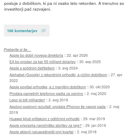
posluje z dobičkom, ki pa ni vsako leto rekorden. A trenutno so
investitorji pač razvajeni.
166 komentarjev
Preberite si še…
Apple bo dobil novega direktorja
::
22. apr 2026
EA bo prodan za kar 55 milijard dolarjev
::
30. sep 2025
Apple s solidnim četrtletjem
::
3. avg 2024
Alphabet (Google) z rekordnimi prihodki, a nižjim dobičkom
::
27. apr
2022
Apple povišal prihodke, a z manjšim dobičkom
::
30. okt 2020
Prodaja pametnih telefonov padla za osmino
::
2. maj 2020
Lepo je biti milijarder!
::
2. avg 2019
Applovi poslovni rezultati: prodaja iPhonov še naprej pada
::
2. maj
2019
Huawei kljub pritiskom z odličnimi prihodki
::
29. mar 2019
Apple pripravlja naročniško storitev za igre?
::
29. jan 2019
Apple sklenil najuspešnejši prvi kvartal
::
2. maj 2018