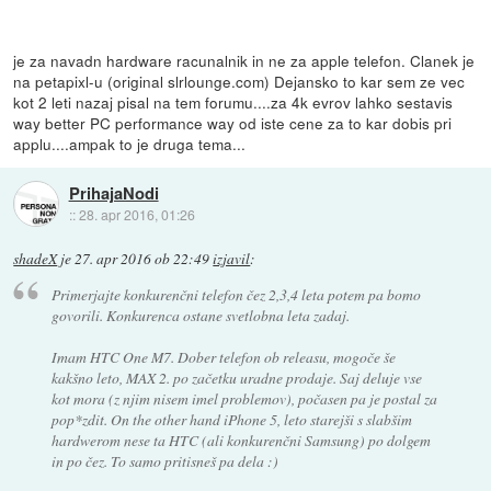
je za navadn hardware racunalnik in ne za apple telefon. Clanek je
na petapixl-u (original slrlounge.com) Dejansko to kar sem ze vec
kot 2 leti nazaj pisal na tem forumu....za 4k evrov lahko sestavis
way better PC performance way od iste cene za to kar dobis pri
applu....ampak to je druga tema...
PrihajaNodi
::
28. apr 2016, 01:26
shadeX
je
27. apr 2016 ob 22:49
izjavil
:
Primerjajte konkurenčni telefon čez 2,3,4 leta potem pa bomo
govorili. Konkurenca ostane svetlobna leta zadaj.
Imam HTC One M7. Dober telefon ob releasu, mogoče še
kakšno leto, MAX 2. po začetku uradne prodaje. Saj deluje vse
kot mora (z njim nisem imel problemov), počasen pa je postal za
pop*zdit. On the other hand iPhone 5, leto starejši s slabšim
hardwerom nese ta HTC (ali konkurenčni Samsung) po dolgem
in po čez. To samo pritisneš pa dela :)