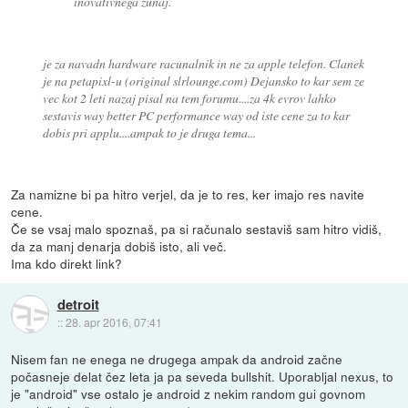
inovativnega zunaj.
je za navadn hardware racunalnik in ne za apple telefon. Clanek
je na petapixl-u (original slrlounge.com) Dejansko to kar sem ze
vec kot 2 leti nazaj pisal na tem forumu....za 4k evrov lahko
sestavis way better PC performance way od iste cene za to kar
dobis pri applu....ampak to je druga tema...
Za namizne bi pa hitro verjel, da je to res, ker imajo res navite
cene.
Če se vsaj malo spoznaš, pa si računalo sestaviš sam hitro vidiš,
da za manj denarja dobiš isto, ali več.
Ima kdo direkt link?
detroit
::
28. apr 2016, 07:41
Nisem fan ne enega ne drugega ampak da android začne
počasneje delat čez leta ja pa seveda bullshit. Uporabljal nexus, to
je "android" vse ostalo je android z nekim random gui govnom