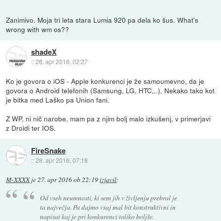
Zanimivo. Moja tri leta stara Lumia 920 pa dela ko šus. What's
wrong with wm os??
shadeX
::
28. apr 2016, 02:27
Ko je govora o iOS - Apple konkurenci je že samoumevno, da je
govora o Android telefonih (Samsung, LG, HTC,..). Nekako tako kot
je bitka med Laško pa Union fani.
Z WP, ni nič narobe, mam pa z njim bolj malo izkušenj, v primerjavi
z Droidi ter IOS.
FireSnake
::
28. apr 2016, 07:18
M-XXXX
je
27. apr 2016 ob 22:19
izjavil
:
Od vseh neumnosti, ki sem jih v življenju prebral je
ta največja. Pa dajmo vsaj mal bit konstruktivni in
napisat kaj je pri konkurenci toliko boljše.