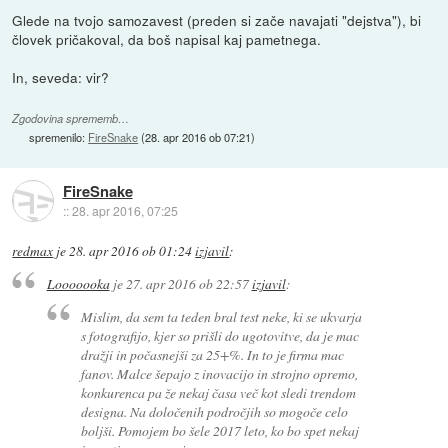
Glede na tvojo samozavest (preden si zače navajati "dejstva"), bi
človek pričakoval, da boš napisal kaj pametnega.
In, seveda: vir?
Zgodovina sprememb…
spremenilo:
FireSnake
(
28. apr 2016 ob 07:21
)
FireSnake
::
28. apr 2016, 07:25
redmax
je
28. apr 2016 ob 01:24
izjavil
:
Looooooka
je
27. apr 2016 ob 22:57
izjavil
:
Mislim, da sem ta teden bral test neke, ki se ukvarja
s fotografijo, kjer so prišli do ugotovitve, da je mac
dražji in počasnejši za 25+%. In to je firma mac
fanov. Malce šepajo z inovacijo in strojno opremo,
konkurenca pa že nekaj časa več kot sledi trendom
designa. Na določenih področjih so mogoče celo
boljši. Pomojem bo šele 2017 leto, ko bo spet nekaj