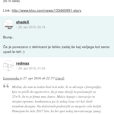
(to ni šala)
Link:
http://www.ktvu.com/news/133460991-story
shadeX
::
28. apr 2016, 00:16
Bump..
Če je povezano z delnicami je lahko zadaj še kaj večjega kot samo
upad le-teh :)
redmax
::
28. apr 2016, 01:24
Looooooka
je
27. apr 2016 ob 22:57
izjavil
:
Mislim, da sem ta teden bral test neke, ki se ukvarja s fotografijo,
kjer so prišli do ugotovitve, da je mac dražji in počasnejši za
25+%. In to je firma mac fanov. Malce šepajo z inovacijo in
strojno opremo, konkurenca pa že nekaj časa več kot sledi
trendom designa. Na določenih področjih so mogoče celo boljši.
Pomojem bo šele 2017 leto, ko bo spet nekaj inovativnega zunaj.