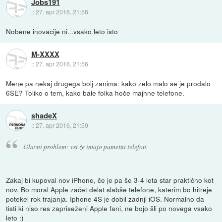
Jobs191
::
27. apr 2016, 21:56
Nobene inovacije ni...vsako leto isto
M-XXXX
::
27. apr 2016, 21:56
Mene pa nekaj drugega bolj zanima: kako zelo malo se je prodalo
6SE? Toliko o tem, kako bale folka hoče majhne telefone.
shadeX
::
27. apr 2016, 21:59
Glavni problem: vsi že imajo pametni telefon.
Zakaj bi kupoval nov iPhone, če je pa še 3-4 leta star praktično kot
nov. Bo moral Apple začet delat slabše telefone, katerim bo hitreje
potekel rok trajanja. Iphone 4S je dobil zadnji iOS. Normalno da
tisti ki niso res zapriseženi Apple fani, ne bojo šli po novega vsako
leto :)