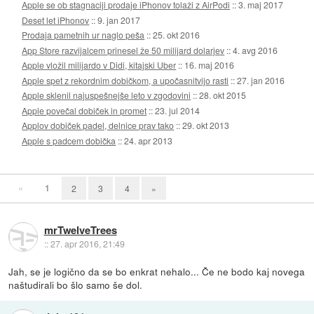
Apple se ob stagnaciji prodaje iPhonov tolaži z AirPodi
::
3. maj 2017
Deset let iPhonov
::
9. jan 2017
Prodaja pametnih ur naglo peša
::
25. okt 2016
App Store razvijalcem prinesel že 50 milijard dolarjev
::
4. avg 2016
Apple vložil milijardo v Didi, kitajski Uber
::
16. maj 2016
Apple spet z rekordnim dobičkom, a upočasnitvijo rasti
::
27. jan 2016
Apple sklenil najuspešnejše leto v zgodovini
::
28. okt 2015
Apple povečal dobiček in promet
::
23. jul 2014
Applov dobiček padel, delnice prav tako
::
29. okt 2013
Apple s padcem dobička
::
24. apr 2013
«
1
2
3
4
»
mrTwelveTrees
::
27. apr 2016, 21:49
Jah, se je logično da se bo enkrat nehalo... Če ne bodo kaj novega
naštudirali bo šlo samo še dol.