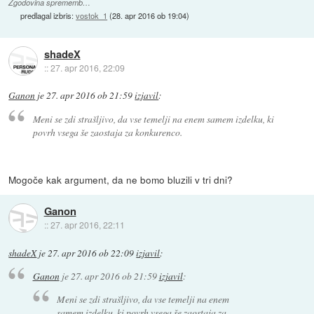
Zgodovina sprememb…
predlagal izbris:
vostok_1
(
28. apr 2016 ob 19:04
)
shadeX
::
27. apr 2016, 22:09
Ganon
je
27. apr 2016 ob 21:59
izjavil
:
Meni se zdi strašljivo, da vse temelji na enem samem izdelku, ki
povrh vsega še zaostaja za konkurenco.
Mogoče kak argument, da ne bomo bluzili v tri dni?
Ganon
::
27. apr 2016, 22:11
shadeX
je
27. apr 2016 ob 22:09
izjavil
:
Ganon
je
27. apr 2016 ob 21:59
izjavil
:
Meni se zdi strašljivo, da vse temelji na enem
samem izdelku, ki povrh vsega še zaostaja za