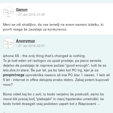
Ganon
::
27. apr 2016, 21:59
Meni se zdi strašljivo, da vse temelji na enem samem izdelku, ki
povrh vsega še zaostaja za konkurenco.
Anonymuz
::
27. apr 2016, 22:07
iphone 6S - the only thing that's changed is nothing.
To je tudi eden od razlogov za upad prodaje, pa jasno seveda
dejstvo da postajajo te naprave počasi "good enough", tudi če so
leto,dve,tri stare. Še par let, pa bo tako kot PC trg, kjer je za
uporabnika vseeno ali ima PC star 1 mesec, 1 leto ali
povprečnega
5 let - internet in office delujeta enako dobro. Zakaj potem kupovati
novo?
Bomo videli kaj bo z avti, tu bodo verjetno še poskusili, samo bo
moral biti precej bolj "plebejski" in manj hipstersko-umetniški, če
bodo hoteli dosegati vsaj podoben uspeh kot z iNapravami ...