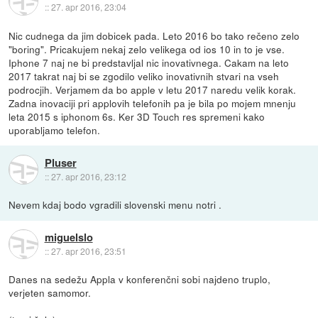
::
27. apr 2016, 23:04
Nic cudnega da jim dobicek pada. Leto 2016 bo tako rečeno zelo
"boring". Pricakujem nekaj zelo velikega od ios 10 in to je vse.
Iphone 7 naj ne bi predstavljal nic inovativnega. Cakam na leto
2017 takrat naj bi se zgodilo veliko inovativnih stvari na vseh
podrocjih. Verjamem da bo apple v letu 2017 naredu velik korak.
Zadna inovaciji pri applovih telefonih pa je bila po mojem mnenju
leta 2015 s iphonom 6s. Ker 3D Touch res spremeni kako
uporabljamo telefon.
Pluser
::
27. apr 2016, 23:12
Nevem kdaj bodo vgradili slovenski menu notri .
miguelslo
::
27. apr 2016, 23:51
Danes na sedežu Appla v konferenčni sobi najdeno truplo,
verjeten samomor.