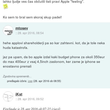
lahko ljudje ves čas občutili tisti pravi Apple "feeling".
Ko sem to bral sem skoraj skup padel!
mtosev
::
28. apr 2016, 08:54
hehe applovi shareholderji pa so kar zahtevni. kot, da je tole neka
huda katastrofa.
jaz pa upam, da bo apple izdal kaki budget phone za okoli 350eur
do max 400eur z vsaj 4,5inch zaslonom, ker zame je iphone se
enostavno premali
Zgodovina sprememb…
predlagalo izbris:
zee
(
28. apr 2016 ob 08:55
)
iKst
::
28. apr 2016, 09:52
FireSnake
je
28. apr 2016 ob 07:25
izjavil
: