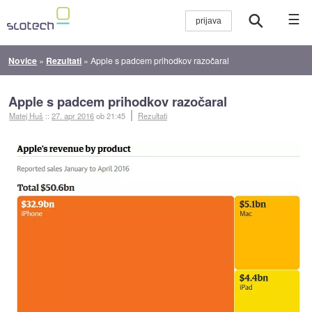
☰
Novice
»
Rezultati
»
Apple s padcem prihodkov razočaral
Apple s padcem prihodkov razočaral
Matej Huš
::
27. apr 2016
ob 21:45
Rezultati