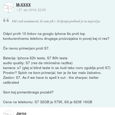
M-XXXX
::
27. apr 2016, 22:29
Od vseh neumnosti, ki sem jih v življenju prebral je ta največja.
Odpri prvih 10 linkov na googlu Iphone 6s proti top
konkurenčnemu telefonu drugega proizvajalca in povej kaj ni res?
Če ravno primerjam proti S7.
Baterija: Iphona 62h testa, S7 80h testa
audio quality: S7 (res da minimalna razlika)
kamera: s7 (glej si blind teste in se čudi tako noro zgublja proti S7)
Prostor? Sploh ne bom primerjal, ker je že kar malo žalostno.
Zaslon: S7. As if we have to spell it out - the sharper, better
calibrated
Sem kaj pomembnega pozabil?
Cena na telekomu: S7 32GB je 575€, 6S je 623€ 16GB
Jarno