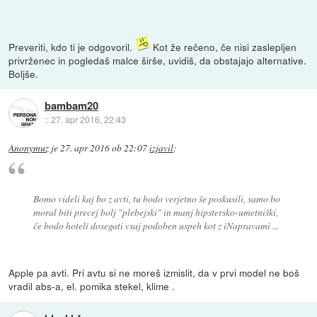
Preveriti, kdo ti je odgovoril.
Kot že rečeno, če nisi zaslepljen
privrženec in pogledaš malce širše, uvidiš, da obstajajo alternative.
Boljše.
bambam20
::
27. apr 2016, 22:43
Anonymuz
je
27. apr 2016 ob 22:07
izjavil
:
Bomo videli kaj bo z avti, tu bodo verjetno še poskusili, samo bo
moral biti precej bolj "plebejski" in manj hipstersko-umetniški,
če bodo hoteli dosegati vsaj podoben uspeh kot z iNapravami ...
Apple pa avti. Pri avtu si ne moreš izmislit, da v prvi model ne boš
vradil abs-a, el. pomika stekel, klime .