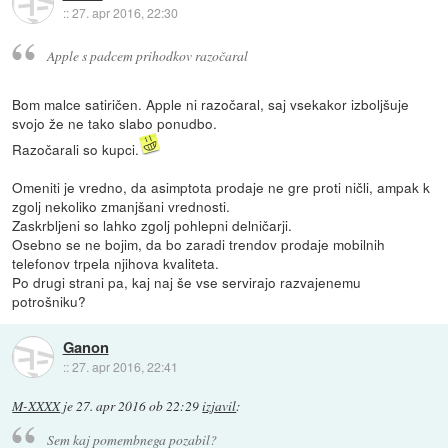
::
27. apr 2016, 22:30
Apple s padcem prihodkov razočaral
Bom malce satiričen. Apple ni razočaral, saj vsekakor izboljšuje
svojo že ne tako slabo ponudbo.
Razočarali so kupci.
Omeniti je vredno, da asimptota prodaje ne gre proti ničli, ampak k
zgolj nekoliko zmanjšani vrednosti.
Zaskrbljeni so lahko zgolj pohlepni delničarji.
Osebno se ne bojim, da bo zaradi trendov prodaje mobilnih
telefonov trpela njihova kvaliteta.
Po drugi strani pa, kaj naj še vse servirajo razvajenemu
potrošniku?
Ganon
::
27. apr 2016, 22:41
M-XXXX
je
27. apr 2016 ob 22:29
izjavil
:
Sem kaj pomembnega pozabil?