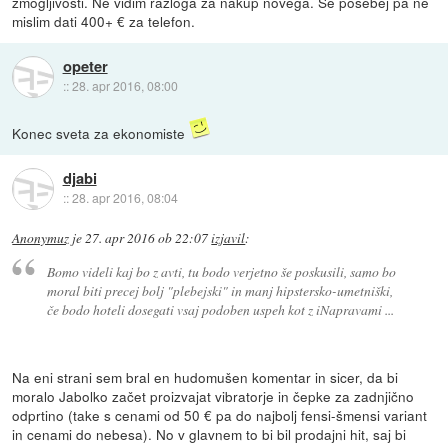
zmogljivosti. Ne vidim razloga za nakup novega. Še posebej pa ne
mislim dati 400+ € za telefon.
opeter
::
28. apr 2016, 08:00
Konec sveta za ekonomiste
djabi
::
28. apr 2016, 08:04
Anonymuz
je
27. apr 2016 ob 22:07
izjavil
:
Bomo videli kaj bo z avti, tu bodo verjetno še poskusili, samo bo
moral biti precej bolj "plebejski" in manj hipstersko-umetniški,
če bodo hoteli dosegati vsaj podoben uspeh kot z iNapravami ...
Na eni strani sem bral en hudomušen komentar in sicer, da bi
moralo Jabolko začet proizvajat vibratorje in čepke za zadnjično
odprtino (take s cenami od 50 € pa do najbolj fensi-šmensi variant
in cenami do nebesa). No v glavnem to bi bil prodajni hit, saj bi