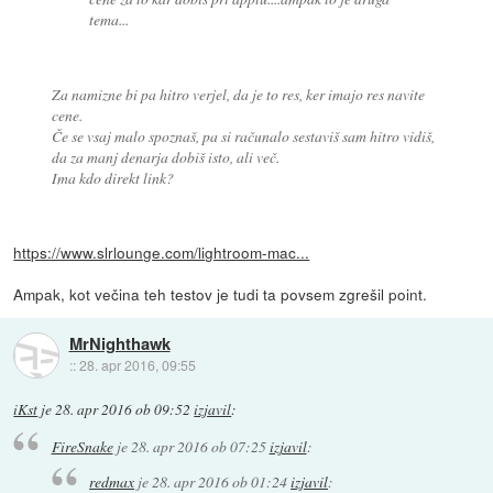
tema...
Za namizne bi pa hitro verjel, da je to res, ker imajo res navite
cene.
Če se vsaj malo spoznaš, pa si računalo sestaviš sam hitro vidiš,
da za manj denarja dobiš isto, ali več.
Ima kdo direkt link?
https://www.slrlounge.com/lightroom-mac...
Ampak, kot večina teh testov je tudi ta povsem zgrešil point.
MrNighthawk
::
28. apr 2016, 09:55
iKst
je
28. apr 2016 ob 09:52
izjavil
:
FireSnake
je
28. apr 2016 ob 07:25
izjavil
:
redmax
je
28. apr 2016 ob 01:24
izjavil
: