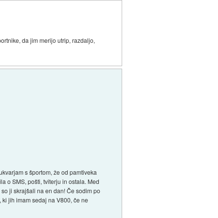
nike, da jim merijo utrip, razdaljo,
 ukvarjam s športom, že od pamtiveka
a o SMS, pošti, tviterju in ostala. Med
 so ji skrajšali na en dan! Če sodim po
, ki jih imam sedaj na V800, če ne