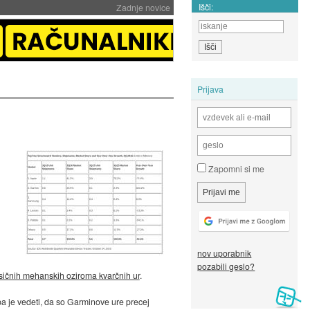
Išči:
Zadnje novice
Prijava
Zapomni si me
nov uporabnik
pozabili geslo?
asičnih mehanskih oziroma kvarčnih ur
.
pa je vedeti, da so Garminove ure precej