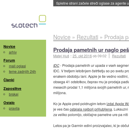
Spletne strani začele streči oglase za agente
Novice
»
Rezultati
»
Prodaja p
Novice
Prodaja pametnih ur naglo pe
arhiv
Matej Huš
::
25. okt 2016
ob 09:02
Rezultati
Forum
IDC
- Prodaja pametnih ur upada v vseh segmen
mali oglasi
IDC. V tretjem letošnjem četrtletju so po svetu p
teme zadnjih 24h
enakem obdobju lani. Apple je še vedno vodilni,
Članki
obsega 41 odstotkov, čeprav mu je prodaja padla 
mesecih prodal 1,1 milijona svojih pametnih ur,
Zaposlitve
milijona.
brskaj
Ostalo
Ko je Apple pred poldrugim letom
izdal Apple W
pravila
je ves čas
ostajala najbolj priljubljena
. Luksuzni 
za veliko polomijo, običajne pametne ure pa niti n
Letos pa je Garmin edini proizvajalec, ki je obč