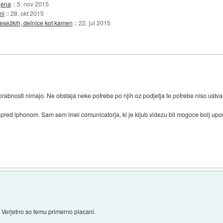
jena
::
5. nov 2015
ni
::
28. okt 2015
resežkih, delnice kot kamen
::
22. jul 2015
abnosti nimajo. Ne obstaja neke potrebe po njih oz podjetja te potrebe niso ustvar
e pred iphonom. Sam sem imel comunicatorja, ki je kljub videzu bil mogoce bolj up
)
. Verjetno so temu primerno placani.