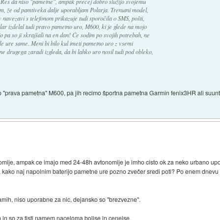
o. Res da niso "pametne", ampak precej dobro služijo svojemu
, že od pamtiveka dalje uporabljam Polarja. Trenutni model,
 navezavi s telefonom prikazuje tudi sporočila o SMS, pošti,
lar izdelal tudi pravo pametno uro, M600, ki je glede na mojo
jo pa so ji skrajšali na en dan! Če sodim po svojih potrebah, ne
ele ure same. Meni bi bilo kul imeti pametno uro z vsemi
ne drugega zaradi izgleda, da bi lahko uro nosil tudi pod obleko,
o "prava pametna" M600, pa jih recimo športna pametna Garmin fenix3HR ali suunt
mije, ampak ce imajo med 24-48h avtonomije je imho cisto ok za neko urbano upor
, kako naj napolnim baterijo pametne ure pozno zvečer sredi poti? Po enem dnevu u
amih, niso uporabne za nic, dejansko so "brezvezne".
 in so za tisti namem naceloma boljse in cenejse.