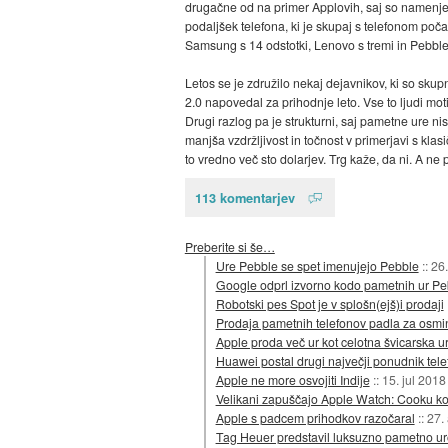
drugačne od na primer Applovih, saj so namenjen
podaljšek telefona, ki je skupaj s telefonom poča
Samsung s 14 odstotki, Lenovo s tremi in Pebble 
Letos se je združilo nekaj dejavnikov, ki so sku
2.0 napovedal za prihodnje leto. Vse to ljudi mot
Drugi razlog pa je strukturni, saj pametne ure nis
manjša vzdržljivost in točnost v primerjavi s klas
to vredno več sto dolarjev. Trg kaže, da ni. A ne
113 komentarjev
Preberite si še…
Ure Pebble se spet imenujejo Pebble
::
26.
Google odprl izvorno kodo pametnih ur Pe
Robotski pes Spot je v splošn(ejš)i prodaji
Prodaja pametnih telefonov padla za osmi
Apple proda več ur kot celotna švicarska ur
Huawei postal drugi največji ponudnik tel
Apple ne more osvojiti Indije
::
15. jul 2018
Velikani zapuščajo Apple Watch: Cooku ko
Apple s padcem prihodkov razočaral
::
27.
Tag Heuer predstavil luksuzno pametno ur