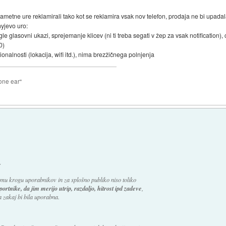
pametne ure reklamirali tako kot se reklamira vsak nov telefon, prodaja ne bi upadal
yjevo uro:
gle glasovni ukazi, sprejemanje klicev (ni ti treba segati v žep za vsak notification
0)
onalnosti (lokacija, wifi itd.), nima brezžičnega polnjenja
n
one ear"
:
u krogu uporabnikov in za splošno publiko niso toliko
rtnike, da jim merijo utrip, razdaljo, hitrost ipd zadeve
,
 zakaj bi bila uporabna.