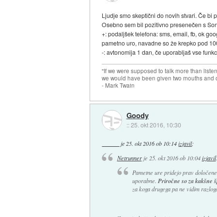
Ljudje smo skeptični do novih stvari. Če bi 
Osebno sem bil pozitivno presenečen s Son
+: podaljšek telefona: sms, email, fb, ok goo
pametno uro, navadne so že krepko pod 10
-: avtonomija 1 dan, če uporabljaš vse funkci
"If we were supposed to talk more than liste
we would have been given two mouths and 
- Mark Twain
Goody
::
25. okt 2016, 10:30
je
25. okt 2016 ob 10:14
izjavil
:
Netrunner
je
25. okt 2016 ob 10:04
izjavil
Pametne ure pridejo prav določenem
Priročne so za kakšne špo
uporabne.
za koga drugega pa ne vidim razloga