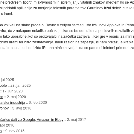
e predvsem športnim aktivnostim in spremljanju vitalnih znakov, medtem ko se Appl
si pridobil aplikacije za merjenje telesnih parametrov. Garminov tržni delež je tako
s tremi.
pno vplivali na slabo prodajo. Ravno v tretjem četrtletju sta izšli novi Applova in 
ivira, da z nakupom nekoliko počakajo, kar se bo odrazilo na poslovnih rezultatih za
o tako uporabne, kot so proizvajalci na začetku zatrjevali. Ker gre v resnici za mini r
ičnimi urami ter
hitro zastarevanje
. Imeti zaslon na zapestju, ki nam prikazuje kratka s
 pozabimo, da tudi do izida iPhona nihče ni verjel, da so pametni telefoni primerni z
 jul 2025
bble
::
28. jan 2025
::
17. jun 2020
no
::
2. maj 2020
arska industrija
::
6. feb 2020
efonov
::
3. avg 2018
šarico dali že Google, Amazon in Ebay
::
2. maj 2017
 apr 2016
o
::
9. nov 2015