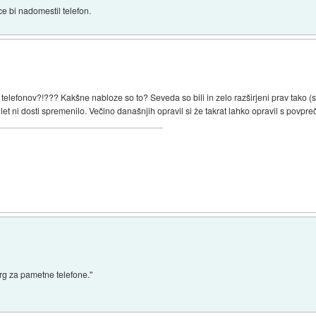
ce bi nadomestil telefon.
telefonov?!??? Kakšne nabloze so to? Seveda so bili in zelo razširjeni prav tako (s
 let ni dosti spremenilo. Večino današnjih opravil si že takrat lahko opravil s povpr
trg za pametne telefone."
.