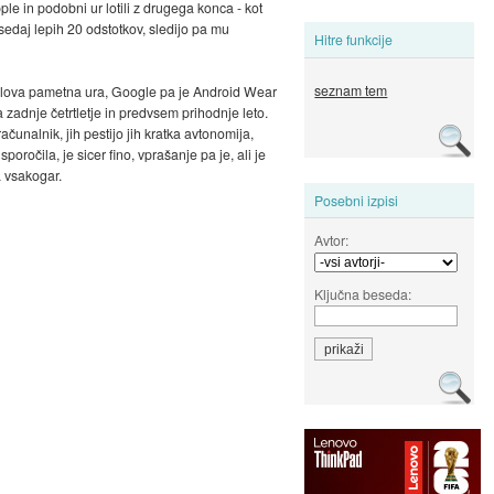
e in podobni ur lotili z drugega konca - kot
 sedaj lepih 20 odstotkov, sledijo pa mu
Hitre funkcije
seznam tem
Pebblova pametna ura, Google pa je Android Wear
 zadnje četrtletje in predvsem prihodnje leto.
ačunalnik, jih pestijo jih kratka avtonomija,
poročila, je sicer fino, vprašanje pa je, ali je
a vsakogar.
Posebni izpisi
Avtor:
Ključna beseda: