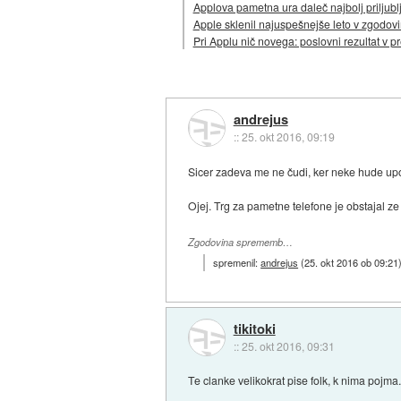
Applova pametna ura daleč najbolj priljubl
Apple sklenil najuspešnejše leto v zgodovi
Pri Applu nič novega: poslovni rezultat v p
andrejus
::
25. okt 2016, 09:19
Sicer zadeva me ne čudi, ker neke hude upor
Ojej. Trg za pametne telefone je obstajal z
Zgodovina sprememb…
spremenil:
andrejus
(
25. okt 2016 ob 09:21
tikitoki
::
25. okt 2016, 09:31
Te clanke velikokrat pise folk, k nima pojma