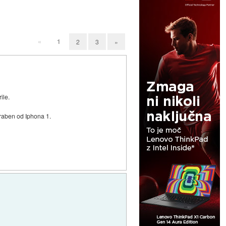
«
1
2
3
»
ile.
oraben od Iphona 1.