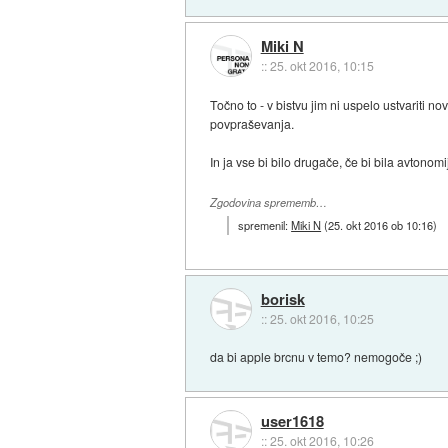
Miki N
::
25. okt 2016, 10:15
Točno to - v bistvu jim ni uspelo ustvariti 
povpraševanja.
In ja vse bi bilo drugače, če bi bila avtono
Zgodovina sprememb…
spremenil:
Miki N
(
25. okt 2016 ob 10:16
)
borisk
::
25. okt 2016, 10:25
da bi apple brcnu v temo? nemogoče ;)
user1618
::
25. okt 2016, 10:26