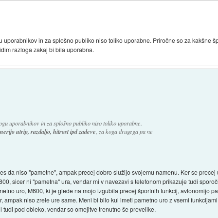
porabnikov in za splošno publiko niso toliko uporabne. Priročne so za kakšne šport
idim razloga zakaj bi bila uporabna.
u uporabnikov in za splošno publiko niso toliko uporabne.
rijo utrip, razdaljo, hitrost ipd zadeve
, za koga drugega pa ne
. Res da niso "pametne", ampak precej dobro služijo svojemu namenu. Ker se precej
00, sicer ni "pametna" ura, vendar mi v navezavi s telefonom prikazuje tudi sporočil
etno uro, M600, ki je glede na mojo izgubila precej športnih funkcij, avtonomijo pa
ur, ampak niso zrele ure same. Meni bi bilo kul imeti pametno uro z vsemi funkcijami
l tudi pod obleko, vendar so omejitve trenutno še prevelike.