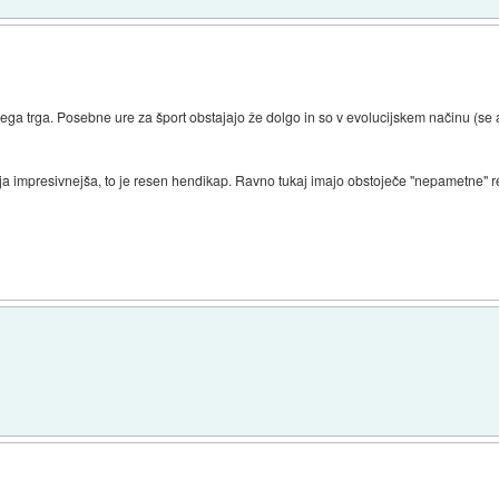
novega trga. Posebne ure za šport obstajajo že dolgo in so v evolucijskem načinu (se 
mija impresivnejša, to je resen hendikap. Ravno tukaj imajo obstoječe "nepametne" r