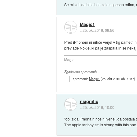
Se mi zdi, da bi to bilo zelo uspesno edino, 
Magic1
::
25. okt 2016, 09:56
Pred iPhonom ni nihče verjel v trg pametnih 
prevlade Nokie, ki pa je zaspala in se nekaj
Magic
Zgodovina sprememb…
spremenil:
Magic1
(
25. okt 2016 ob 09:57
)
nsignific
::
25. okt 2016, 10:00
"do izida iPhona nihče ni verjel, da obstaja 
The apple fanboyism is strong with this one