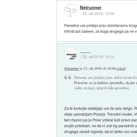
Netrunner
::
25. okt 2016, 10:04
Pametne ure pridejo prav določenemu krogu u
hitrost ipd zadeve, za koga drugega pa ne v
::
25. okt 2016, 10:14
Netrunner
je
25. okt 2016 ob 10:04
izjavil
:
Pametne ure pridejo prav določenemu krog
Priročne so za kakšne športnike, da jim me
vidim razloga zakaj bi bila uporabna.
Za te funkcije obstajajo ure že zelo dolgo
dalje uporabljam Polarja. Trenutni model, V8
tem časom pa je Polar izdelal tudi pravo pam
svojih potrebah, ne da ni zrel trg pametnih 
drugega zaradi izgleda, da bi lahko uro nosi