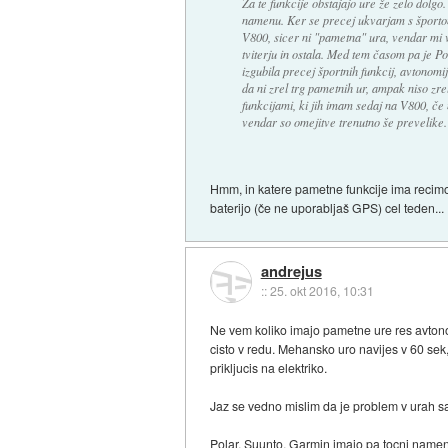
Za te funkcije obstajajo ure že zelo dolg
namenu. Ker se precej ukvarjam s športom
V800, sicer ni "pametna" ura, vendar mi v
tviterju in ostala. Med tem časom pa je Po
izgubila precej športnih funkcij, avtonomi
da ni zrel trg pametnih ur, ampak niso zr
funkcijami, ki jih imam sedaj na V800, če 
vendar so omejitve trenutno še prevelike.
Hmm, in katere pametne funkcije ima recim
baterijo (če ne uporabljaš GPS) cel teden...
andrejus
::
25. okt 2016, 10:31
Ne vem koliko imajo pametne ure res avtono
cisto v redu. Mehansko uro navijes v 60 sek
prikljucis na elektriko.
Jaz se vedno mislim da je problem v urah s
Polar, Suunto, Garmin imajo pa tocni namen