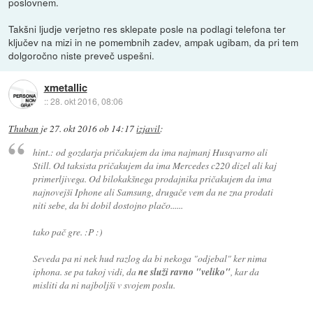
poslovnem.
Takšni ljudje verjetno res sklepate posle na podlagi telefona ter
ključev na mizi in ne pomembnih zadev, ampak ugibam, da pri tem
dolgoročno niste preveč uspešni.
xmetallic
::
28. okt 2016, 08:06
Thuban
je
27. okt 2016 ob 14:17
izjavil
:
hint.: od gozdarja pričakujem da ima najmanj Husqvarno ali
Still. Od taksista pričakujem da ima Mercedes c220 dizel ali kaj
primerljivega. Od bilokakšnega prodajnika pričakujem da ima
najnovejši Iphone ali Samsung, drugače vem da ne zna prodati
niti sebe, da bi dobil dostojno plačo......
tako pač gre. :P :)
Seveda pa ni nek hud razlog da bi nekoga "odjebal" ker nima
iphona. se pa takoj vidi, da
ne služi ravno "veliko"
, kar da
misliti da ni najboljši v svojem poslu.