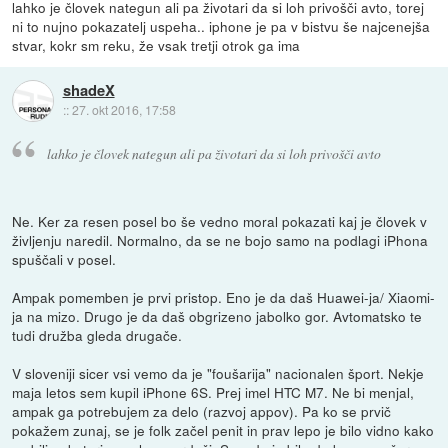
lahko je človek nategun ali pa životari da si loh privošči avto, torej
ni to nujno pokazatelj uspeha.. iphone je pa v bistvu še najcenejša
stvar, kokr sm reku, že vsak tretji otrok ga ima
shadeX
::
27. okt 2016, 17:58
lahko je človek nategun ali pa životari da si loh privošči avto
Ne. Ker za resen posel bo še vedno moral pokazati kaj je človek v
življenju naredil. Normalno, da se ne bojo samo na podlagi iPhona
spuščali v posel.
Ampak pomemben je prvi pristop. Eno je da daš Huawei-ja/ Xiaomi-
ja na mizo. Drugo je da daš obgrizeno jabolko gor. Avtomatsko te
tudi družba gleda drugače.
V sloveniji sicer vsi vemo da je "foušarija" nacionalen šport. Nekje
maja letos sem kupil iPhone 6S. Prej imel HTC M7. Ne bi menjal,
ampak ga potrebujem za delo (razvoj appov). Pa ko se prvič
pokažem zunaj, se je folk začel penit in prav lepo je bilo vidno kako