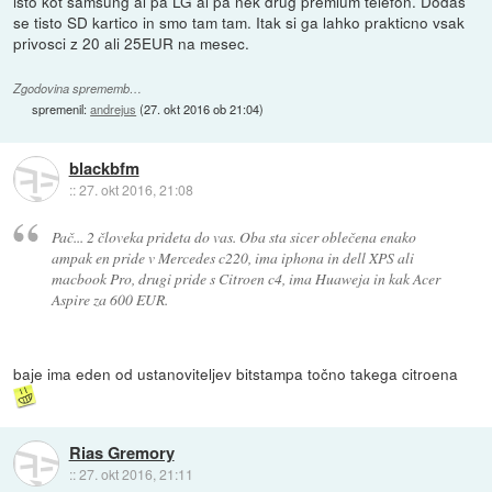
isto kot samsung al pa LG al pa nek drug premium telefon. Dodas
se tisto SD kartico in smo tam tam. Itak si ga lahko prakticno vsak
privosci z 20 ali 25EUR na mesec.
Zgodovina sprememb…
spremenil:
andrejus
(
27. okt 2016 ob 21:04
)
blackbfm
::
27. okt 2016, 21:08
Pač... 2 človeka prideta do vas. Oba sta sicer oblečena enako
ampak en pride v Mercedes c220, ima iphona in dell XPS ali
macbook Pro, drugi pride s Citroen c4, ima Huaweja in kak Acer
Aspire za 600 EUR.
baje ima eden od ustanoviteljev bitstampa točno takega citroena
Rias Gremory
::
27. okt 2016, 21:11