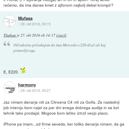
rečemo, da ima danes kmet z ajfonom najbolj debel krompir?
Mufasa
::
28. okt 2016, 09:15
Thuban
je
27. okt 2016 ob 14:17
izjavil
:
Od taksista pričakujem da ima Mercedes c220 dizel ali kaj
primerljivega.
E, E220.
harmony
::
28. okt 2016, 09:27
Jaz nimam denarja niti za Citroena C4 niti za Golfa. Za naslednji
job intervju bom najel za par dni enega dobrega audija in se kot
tehnik tako prodajal. Mogoce bom lahko iztrzil vecjo placo.
iPhone pa imam...od firme seveda, ker toliko denarja nimam, da ga