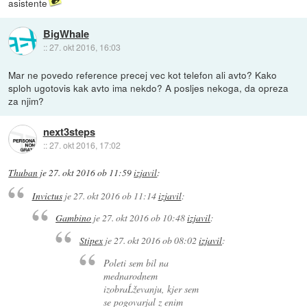
asistente
BigWhale
::
27. okt 2016, 16:03
Mar ne povedo reference precej vec kot telefon ali avto? Kako
sploh ugotovis kak avto ima nekdo? A posljes nekoga, da opreza
za njim?
next3steps
::
27. okt 2016, 17:02
Thuban
je
27. okt 2016 ob 11:59
izjavil
:
Invictus
je
27. okt 2016 ob 11:14
izjavil
:
Gambino
je
27. okt 2016 ob 10:48
izjavil
:
Stipex
je
27. okt 2016 ob 08:02
izjavil
:
Poleti sem bil na
mednarodnem
izobraĹževanju, kjer sem
se pogovarjal z enim