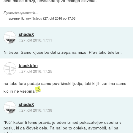
avto malce dražji, nevsakdanji za malega človeka.
Zgodovina sprememb…
spremenilo:
next3steps
(
27. okt 2016 ob 17:03
)
shadeX
::
27. okt 2016, 17:11
Ni treba. Samo ključe bo dal iz žepa na mizo. Prav tako telefon.
blackbfm
::
27. okt 2016, 17:25
na take fore padajo samo površinski ljudje, taki ki jih zanima samo
kič in ne vsebina
shadeX
::
27. okt 2016, 17:38
"Kič" kakor ti temu praviš, je eden izmed pokazateljev uspeha v
poslu, ki ga človek dela. Pa naj bo to obleka, avtomobil, ali pa