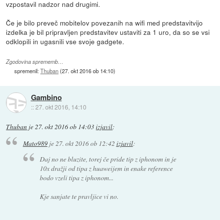
vzpostavil nadzor nad drugimi.
Če je bilo preveč mobitelov povezanih na wifi med predstavitvijo
izdelka je bil pripravljen predstavitev ustaviti za 1 uro, da so se vsi
odklopili in ugasnili vse svoje gadgete.
Zgodovina sprememb…
spremenil:
Thuban
(
27. okt 2016 ob 14:10
)
Gambino
::
27. okt 2016, 14:10
Thuban
je
27. okt 2016 ob 14:03
izjavil
:
Mato989
je
27. okt 2016 ob 12:42
izjavil
:
Daj no ne bluzite, torej če pride tip z iphonom in je
10x dražji od tipa z huaweijem in enake reference
bodo vzeli tipa z iphonom...
Kje sanjate te pravljice vi no.