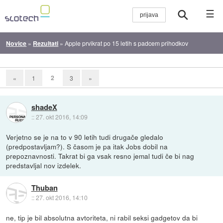
☰
Novice
»
Rezultati
»
Apple prvikrat po 15 letih s padcem prihodkov
2
«
1
3
»
shadeX
::
27. okt 2016, 14:09
Verjetno se je na to v 90 letih tudi drugače gledalo
(predpostavljam?). S časom je pa itak Jobs dobil na
prepoznavnosti. Takrat bi ga vsak resno jemal tudi če bi nag
predstavljal nov izdelek.
Thuban
::
27. okt 2016, 14:10
ne, tip je bil absolutna avtoriteta, ni rabil seksi gadgetov da bi