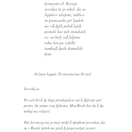
korejcem (J. Koreja
seveda) in je rekel, da so
Applovi telefoni, tablice
in prenosniki pri ljudeh
na viĹĄjih poloĹžajih
postale kar nek standard,
oz. so bolj zaĹželjena
roba kot pa izdelki
tamkajĹĄnih domaÄih
firm.
Ni lepo lagati. To enostavno Ni res!
Seveda je.
Po celi bivĹĄi Jugi prodajalcev ne ĹĄljivijo pet
posto, Äe nima vsaj Iphona. MacBook Air da ĹĄe
nekaj na veljavi.
Par let nazaj mi je moj ruski ĹĄtudent povedal, da
se v Rusiji sploh ne greĹĄ pogovarjat za nov