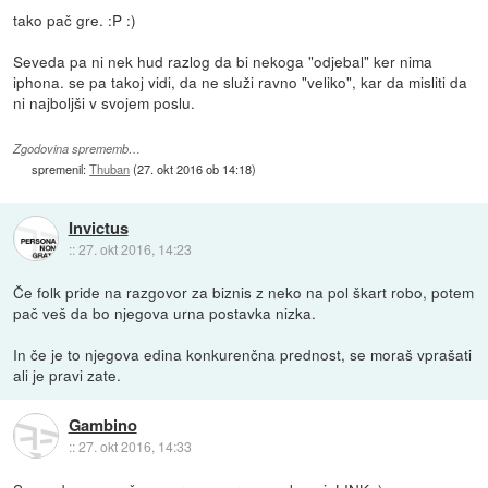
tako pač gre. :P :)
Seveda pa ni nek hud razlog da bi nekoga "odjebal" ker nima
iphona. se pa takoj vidi, da ne služi ravno "veliko", kar da misliti da
ni najboljši v svojem poslu.
Zgodovina sprememb…
spremenil:
Thuban
(
27. okt 2016 ob 14:18
)
Invictus
::
27. okt 2016, 14:23
Če folk pride na razgovor za biznis z neko na pol škart robo, potem
pač veš da bo njegova urna postavka nizka.
In če je to njegova edina konkurenčna prednost, se moraš vprašati
ali je pravi zate.
Gambino
::
27. okt 2016, 14:33