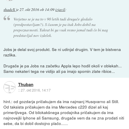
shadeX
je
27. okt 2016 ob 14:09
izjavil
:
Verjetno se je na to v 90 letih tudi drugače gledalo
(predpostavljam?). S časom je pa itak Jobs dobil na
prepoznavnosti. Takrat bi ga vsak resno jemal tudi če bi nag
predstavljal nov izdelek.
Jobs je delal svoj produkt. Se ni udinjal drugim. V tem je bistvena
razlika.
Drugače je pa Jobs na začetku Appla lepo hodil okoli v oblekah...
Samo nekateri tega ne vidijo ali pa imajo spomin zlate ribice...
Thuban
::
27. okt 2016, 14:17
hint.: od gozdarja pričakujem da ima najmanj Husqvarno ali Still.
Od taksista pričakujem da ima Mercedes c220 dizel ali kaj
primerljivega. Od bilokakšnega prodajnika pričakujem da ima
najnovejši Iphone ali Samsung, drugače vem da ne zna prodati niti
sebe, da bi dobil dostojno plačo......