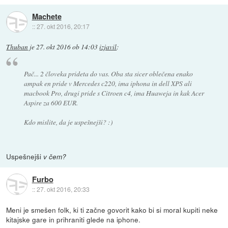
Machete
::
27. okt 2016, 20:17
Thuban
je
27. okt 2016 ob 14:03
izjavil
:
Pač... 2 človeka prideta do vas. Oba sta sicer oblečena enako
ampak en pride v Mercedes c220, ima iphona in dell XPS ali
macbook Pro, drugi pride s Citroen c4, ima Huaweja in kak Acer
Aspire za 600 EUR.
Kdo mislite, da je uspešnejši? :)
Uspešnejši
v čem?
Furbo
::
27. okt 2016, 20:33
Meni je smešen folk, ki ti začne govorit kako bi si moral kupiti neke
kitajske gare in prihraniti glede na iphone.