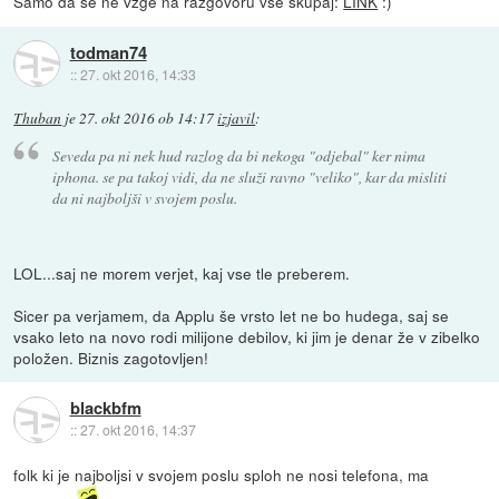
Samo da se ne vžge na razgovoru vse skupaj:
LINK
:)
todman74
::
27. okt 2016, 14:33
Thuban
je
27. okt 2016 ob 14:17
izjavil
:
Seveda pa ni nek hud razlog da bi nekoga "odjebal" ker nima
iphona. se pa takoj vidi, da ne služi ravno "veliko", kar da misliti
da ni najboljši v svojem poslu.
LOL...saj ne morem verjet, kaj vse tle preberem.
Sicer pa verjamem, da Applu še vrsto let ne bo hudega, saj se
vsako leto na novo rodi milijone debilov, ki jim je denar že v zibelko
položen. Biznis zagotovljen!
blackbfm
::
27. okt 2016, 14:37
folk ki je najboljsi v svojem poslu sploh ne nosi telefona, ma