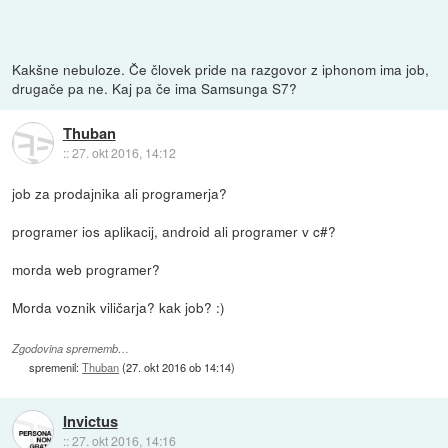
Kakšne nebuloze. Če človek pride na razgovor z iphonom ima job,
drugače pa ne. Kaj pa če ima Samsunga S7?
Thuban
::
27. okt 2016, 14:12
job za prodajnika ali programerja?
programer ios aplikacij, android ali programer v c#?
morda web programer?
Morda voznik viličarja? kak job? :)
Zgodovina sprememb…
spremenil:
Thuban
(
27. okt 2016 ob 14:14
)
Invictus
::
27. okt 2016, 14:16