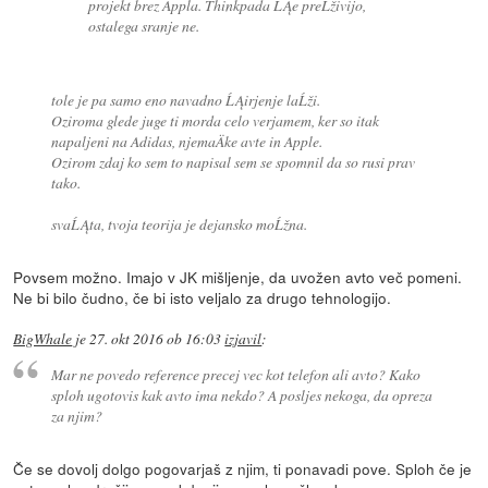
projekt brez Appla. Thinkpada ĹĄe preĹživijo,
ostalega sranje ne.
tole je pa samo eno navadno ĹĄirjenje laĹži.
Oziroma glede juge ti morda celo verjamem, ker so itak
napaljeni na Adidas, njemaÄke avte in Apple.
Ozirom zdaj ko sem to napisal sem se spomnil da so rusi prav
tako.
svaĹĄta, tvoja teorija je dejansko moĹžna.
Povsem možno. Imajo v JK mišljenje, da uvožen avto več pomeni.
Ne bi bilo čudno, če bi isto veljalo za drugo tehnologijo.
BigWhale
je
27. okt 2016 ob 16:03
izjavil
:
Mar ne povedo reference precej vec kot telefon ali avto? Kako
sploh ugotovis kak avto ima nekdo? A posljes nekoga, da opreza
za njim?
Če se dovolj dolgo pogovarjaš z njim, ti ponavadi pove. Sploh če je