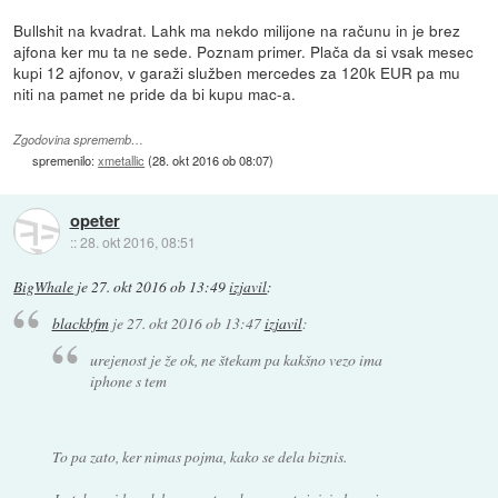
Bullshit na kvadrat. Lahk ma nekdo milijone na računu in je brez
ajfona ker mu ta ne sede. Poznam primer. Plača da si vsak mesec
kupi 12 ajfonov, v garaži služben mercedes za 120k EUR pa mu
niti na pamet ne pride da bi kupu mac-a.
Zgodovina sprememb…
spremenilo:
xmetallic
(
28. okt 2016 ob 08:07
)
opeter
::
28. okt 2016, 08:51
BigWhale
je
27. okt 2016 ob 13:49
izjavil
:
blackbfm
je
27. okt 2016 ob 13:47
izjavil
:
urejenost je že ok, ne štekam pa kakšno vezo ima
iphone s tem
To pa zato, ker nimas pojma, kako se dela biznis.