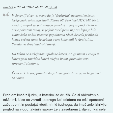
shadeX
je
27. okt 2016 ob 17:58
izjavil
:
V sloveniji sicer vsi vemo da je "foušarija" nacionalen šport.
Nekje maja letos sem kupil iPhone 6S. Prej imel HTC M7. Ne bi
menjal, ampak ga potrebujem za delo (razvoj appov). Pa ko se
prvič pokažem zunaj, se je folk začel penit in prav lepo je bilo
vidno kako so bili nekateri popolnoma rdeči. Seveda je bila do
konca večera samo še debata o tem kako gnil je Apple, itd..
Seveda vsi drugi android userji.
Od takrat se s telefonom sploh ne kažem, oz. ga imam v etuiju iz
katerega ni razvidno kateri telefon imam, prav tako sem
spremenil ringtone.
Če bi mi kdo prej povedal da je to mogoče da se zgodi bi ga imel
za norca.
Problem imaš z ljudmi, s katerimi se družiš. Če si obkrožen s
takšnimi, ki so se zaradi katerega koli telefona na mizi sposobni
začet penit in postajat rdeči, ni nič čudnega, da imaš zelo izkrivljen
pogled na vlogo takšnih naprav že v zasebnem življenju, kaj šele