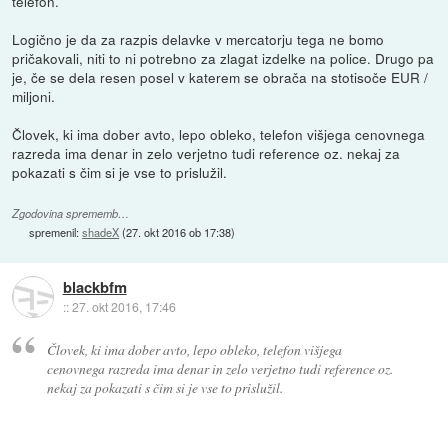
telefon.
Logično je da za razpis delavke v mercatorju tega ne bomo
pričakovali, niti to ni potrebno za zlagat izdelke na police. Drugo pa
je, če se dela resen posel v katerem se obrača na stotisoče EUR /
miljoni.
Človek, ki ima dober avto, lepo obleko, telefon višjega cenovnega
razreda ima denar in zelo verjetno tudi reference oz. nekaj za
pokazati s čim si je vse to prislužil.
Zgodovina sprememb…
spremenil:
shadeX
(
27. okt 2016 ob 17:38
)
blackbfm
::
27. okt 2016, 17:46
Človek, ki ima dober avto, lepo obleko, telefon višjega
cenovnega razreda ima denar in zelo verjetno tudi reference oz.
nekaj za pokazati s čim si je vse to prislužil.