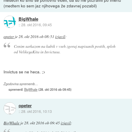
(medtem ko sem jaz njihovega že zdavnej pozabil)
BigWhale
::
28. okt 2016, 09:45
opeter
je
28. okt 2016 ob 08:51
izjavil
:
Cenim sarkazem na kubik v vseh zgoraj napisanih postih, sploh
od VelikegaKita in Invictusa.
Invictus se ne heca. ;>
Zgodovina sprememb…
spremenil:
BigWhale
(
28. okt 2016 ob 09:45
)
opeter
::
28. okt 2016, 10:13
BigWhale
je
28. okt 2016 ob 09:45
izjavil
: