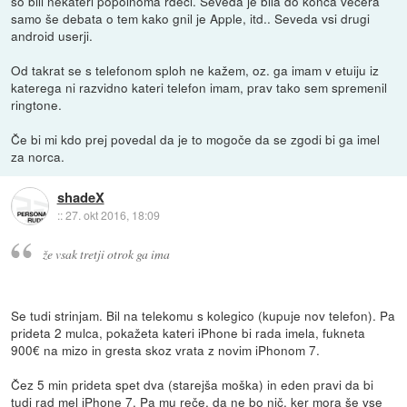
so bili nekateri popolnoma rdeči. Seveda je bila do konca večera
samo še debata o tem kako gnil je Apple, itd.. Seveda vsi drugi
android userji.
Od takrat se s telefonom sploh ne kažem, oz. ga imam v etuiju iz
katerega ni razvidno kateri telefon imam, prav tako sem spremenil
ringtone.
Če bi mi kdo prej povedal da je to mogoče da se zgodi bi ga imel
za norca.
shadeX
::
27. okt 2016, 18:09
že vsak tretji otrok ga ima
Se tudi strinjam. Bil na telekomu s kolegico (kupuje nov telefon). Pa
prideta 2 mulca, pokažeta kateri iPhone bi rada imela, fukneta
900€ na mizo in gresta skoz vrata z novim iPhonom 7.
Čez 5 min prideta spet dva (starejša moška) in eden pravi da bi
tudi rad mel iPhone 7. Pa mu reče, da ne bo nič, ker mora še vse