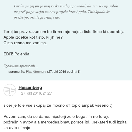
Par let nazaj mi je moj ruski študent povedal, da se v Rusiji sploh
ne greš pogovarjat za nov projekt brez Appla. Thinkpada še
preživijo, ostalega sranje ne.
Torej če prav razumem bo firma raje najela tisto firmo ki uporablja
Apple izdelke kot tisto, ki jih ne?
Čisto resno me zanima.
EDIT: Polepšal.
Zgodovina sprememb…
spremenilo:
Rias Gremory
(
27. okt 2016 ob 21:11
)
Heisenberg
::
27. okt 2016, 21:27
sicer je tole vse skupaj že močno off topic ampak vseeno :)
Povem vam, da so danes hipsterji zelo bogati in ne furajo
požrešnih avtov ala mercedes,bmw, porsce itd...nekateri tudi izpita
za avto nimajo.