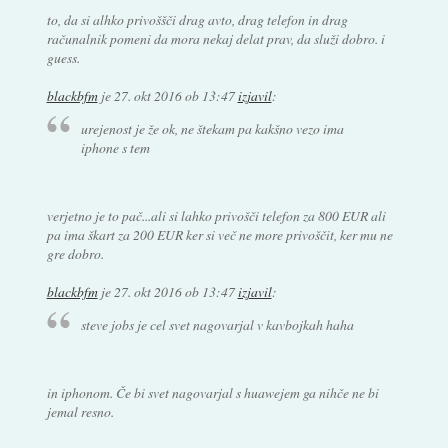
to, da si alhko privoššči drag avto, drag telefon in drag
računalnik pomeni da mora nekaj delat prav, da služi dobro. i
guess.
blackbfm
je
27. okt 2016 ob 13:47
izjavil
:
urejenost je že ok, ne štekam pa kakšno vezo ima
iphone s tem
verjetno je to pač...ali si lahko privošči telefon za 800 EUR ali
pa ima škart za 200 EUR ker si več ne more privoščit, ker mu ne
gre dobro.
blackbfm
je
27. okt 2016 ob 13:47
izjavil
:
steve jobs je cel svet nagovarjal v kavbojkah haha
in iphonom. Če bi svet nagovarjal s huawejem ga nihče ne bi
jemal resno.