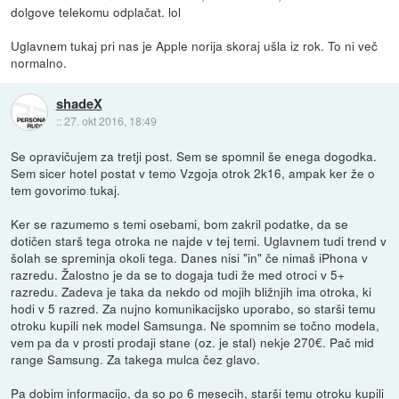
dolgove telekomu odplačat. lol
Uglavnem tukaj pri nas je Apple norija skoraj ušla iz rok. To ni več
normalno.
shadeX
::
27. okt 2016, 18:49
Se opravičujem za tretji post. Sem se spomnil še enega dogodka.
Sem sicer hotel postat v temo Vzgoja otrok 2k16, ampak ker že o
tem govorimo tukaj.
Ker se razumemo s temi osebami, bom zakril podatke, da se
dotičen starš tega otroka ne najde v tej temi. Uglavnem tudi trend v
šolah se spreminja okoli tega. Danes nisi "in" če nimaš iPhona v
razredu. Žalostno je da se to dogaja tudi že med otroci v 5+
razredu. Zadeva je taka da nekdo od mojih bližnjih ima otroka, ki
hodi v 5 razred. Za nujno komunikacijsko uporabo, so starši temu
otroku kupili nek model Samsunga. Ne spomnim se točno modela,
vem pa da v prosti prodaji stane (oz. je stal) nekje 270€. Pač mid
range Samsung. Za takega mulca čez glavo.
Pa dobim informacijo, da so po 6 mesecih, starši temu otroku kupili