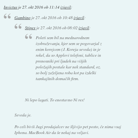
Invictus
je
27. okt 2016 ob 11:14
izjavil
:
Gambino
je
27. okt 2016 ob 10:48
izjavil
:
Stipex
je
27. okt 2016 ob 08:02
izjavil
:
Poleti sem bil na mednarodnem
izobraževanju, kjer sem se pogovarjal z
enim korejcem (J. Koreja seveda) in je
rekel, da so Applovi telefoni, tablice in
prenosniki pri ljudeh na višjih
položajih postale kar nek standard, oz.
so bolj zaželjena roba kot pa izdelki
tamkajšnih domačih firm.
Ni lepo lagati. To enostavno Ni res!
Seveda je.
Po celi bivši Jugi prodajalcev ne šljivijo pet posto, če nima vsaj
Iphona. MacBook Air da še nekaj na veljavi.