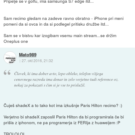
Pripelje se v golfu, ima samsunga S7 edge itd...
Sam recimo gledam na zadeve ravno obratno - iPhone pri meni
pomeni da si ovca in da si podlegel pritisku družbe itd...
Sam se v bistvu kar izogibam vsemu main stream...se držim
Oneplus one
Mato989
::
27. okt 2016, 21:32
Človek, ki ima dober avto, lepo obleko, telefon višjega
cenovnega razreda ima denar in zelo verjetno tudi reference oz.
nekaj za pokazati s čim si je vse to prislužil.
Čuješ shadeX a to tako kot ima izkušnje Paris Hilton recimo? :)
Verjetno bi shadeX zaposlil Paris Hilton da bi programirala če bi
prišla z iphonom, ne pa programerja iz FERIja z huaweijem :P
TROLOLOL