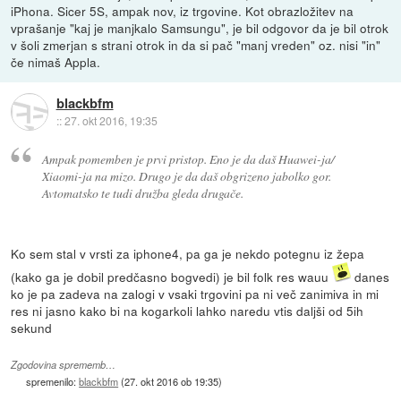
iPhona. Sicer 5S, ampak nov, iz trgovine. Kot obrazložitev na
vprašanje "kaj je manjkalo Samsungu", je bil odgovor da je bil otrok
v šoli zmerjan s strani otrok in da si pač "manj vreden" oz. nisi "in"
če nimaš Appla.
blackbfm
::
27. okt 2016, 19:35
Ampak pomemben je prvi pristop. Eno je da daš Huawei-ja/
Xiaomi-ja na mizo. Drugo je da daš obgrizeno jabolko gor.
Avtomatsko te tudi družba gleda drugače.
Ko sem stal v vrsti za iphone4, pa ga je nekdo potegnu iz žepa
(kako ga je dobil predčasno bogvedi) je bil folk res wauu
danes
ko je pa zadeva na zalogi v vsaki trgovini pa ni več zanimiva in mi
res ni jasno kako bi na kogarkoli lahko naredu vtis daljši od 5ih
sekund
Zgodovina sprememb…
spremenilo:
blackbfm
(
27. okt 2016 ob 19:35
)