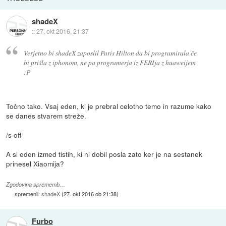
shadeX
::
27. okt 2016, 21:37
Verjetno bi shadeX zaposlil Paris Hilton da bi programirala če
bi prišla z iphonom, ne pa programerja iz FERIja z huaweijem
:P
Točno tako. Vsaj eden, ki je prebral celotno temo in razume kako
se danes stvarem streže.
/s off
A si eden izmed tistih, ki ni dobil posla zato ker je na sestanek
prinesel Xiaomija?
Zgodovina sprememb…
spremenil:
shadeX
(
27. okt 2016 ob 21:38
)
Furbo