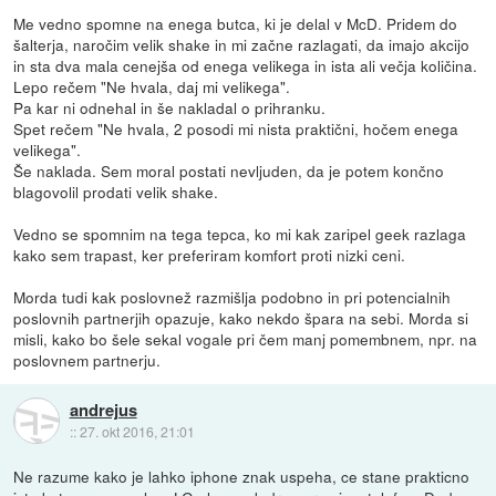
Me vedno spomne na enega butca, ki je delal v McD. Pridem do
šalterja, naročim velik shake in mi začne razlagati, da imajo akcijo
in sta dva mala cenejša od enega velikega in ista ali večja količina.
Lepo rečem "Ne hvala, daj mi velikega".
Pa kar ni odnehal in še nakladal o prihranku.
Spet rečem "Ne hvala, 2 posodi mi nista praktični, hočem enega
velikega".
Še naklada. Sem moral postati nevljuden, da je potem končno
blagovolil prodati velik shake.
Vedno se spomnim na tega tepca, ko mi kak zaripel geek razlaga
kako sem trapast, ker preferiram komfort proti nizki ceni.
Morda tudi kak poslovnež razmišlja podobno in pri potencialnih
poslovnih partnerjih opazuje, kako nekdo špara na sebi. Morda si
misli, kako bo šele sekal vogale pri čem manj pomembnem, npr. na
poslovnem partnerju.
andrejus
::
27. okt 2016, 21:01
Ne razume kako je lahko iphone znak uspeha, ce stane prakticno