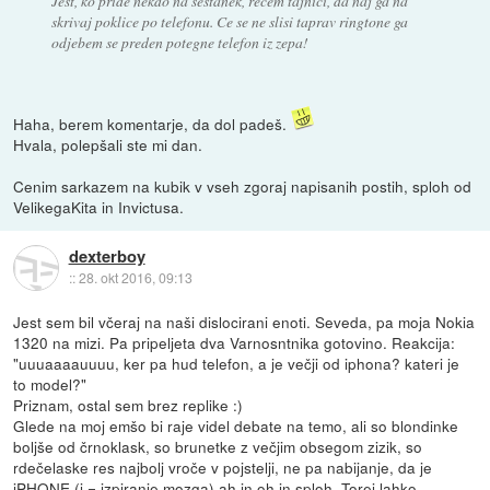
Jest, ko pride nekdo na sestanek, recem tajnici, da naj ga na
skrivaj poklice po telefonu. Ce se ne slisi taprav ringtone ga
odjebem se preden potegne telefon iz zepa!
Haha, berem komentarje, da dol padeš.
Hvala, polepšali ste mi dan.
Cenim sarkazem na kubik v vseh zgoraj napisanih postih, sploh od
VelikegaKita in Invictusa.
dexterboy
::
28. okt 2016, 09:13
Jest sem bil včeraj na naši dislocirani enoti. Seveda, pa moja Nokia
1320 na mizi. Pa pripeljeta dva Varnosntnika gotovino. Reakcija:
"uuuaaaauuuu, ker pa hud telefon, a je večji od iphona? kateri je
to model?"
Priznam, ostal sem brez replike :)
Glede na moj emšo bi raje videl debate na temo, ali so blondinke
boljše od črnoklask, so brunetke z večjim obsegom zizik, so
rdečelaske res najbolj vroče v pojstelji, ne pa nabijanje, da je
iPHONE (i = izpiranje mozga) ah in oh in sploh. Torej lahko