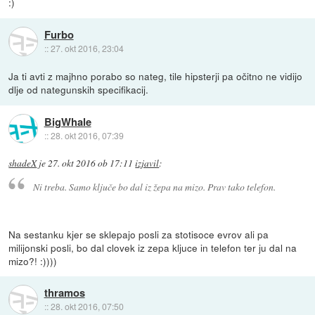
:)
Furbo
::
27. okt 2016, 23:04
Ja ti avti z majhno porabo so nateg, tile hipsterji pa očitno ne vidijo
dlje od nategunskih specifikacij.
BigWhale
::
28. okt 2016, 07:39
shadeX
je
27. okt 2016 ob 17:11
izjavil
:
Ni treba. Samo ključe bo dal iz žepa na mizo. Prav tako telefon.
Na sestanku kjer se sklepajo posli za stotisoce evrov ali pa
milijonski posli, bo dal clovek iz zepa kljuce in telefon ter ju dal na
mizo?! :))))
thramos
::
28. okt 2016, 07:50