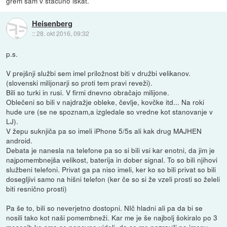
grem sam v stacuno iskat.
Heisenberg
::
28. okt 2016, 09:32
p.s.
V prejšnji službi sem imel priložnost biti v družbi velikanov.
(slovenski milijonarji so proti tem pravi reveži).
Bili so turki in rusi. V firmi dnevno obračajo milijone.
Oblečeni so bili v najdražje obleke, čevlje, kovčke itd... Na roki
hude ure (se ne spoznam,a izgledale so vredne kot stanovanje v
LJ).
V žepu suknjiča pa so imeli iPhone 5/5s ali kak drug MAJHEN
android.
Debata je nanesla na telefone pa so si bili vsi kar enotni, da jim je
najpomembnejša velikost, baterija in dober signal. To so bili njihovi
službeni telefoni. Privat ga pa niso imeli, ker ko so bili privat so bili
dosegljivi samo na hišni telefon (ker če so si že vzeli prosti so želeli
biti resnično prosti)
Pa še to, bili so neverjetno dostopni. NIč hladni ali pa da bi se
nosili tako kot naši pomembneži. Kar me je še najbolj šokiralo po 3
mesecih ko smo se ponovno videli, da so me pozravili po imenu