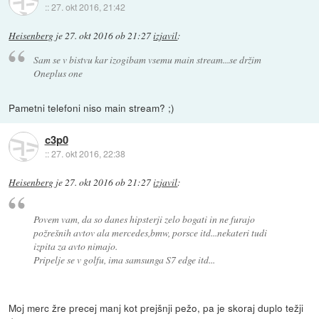
::
27. okt 2016, 21:42
Heisenberg
je
27. okt 2016 ob 21:27
izjavil
:
Sam se v bistvu kar izogibam vsemu main stream...se držim
Oneplus one
Pametni telefoni niso main stream? ;)
c3p0
::
27. okt 2016, 22:38
Heisenberg
je
27. okt 2016 ob 21:27
izjavil
:
Povem vam, da so danes hipsterji zelo bogati in ne furajo
požrešnih avtov ala mercedes,bmw, porsce itd...nekateri tudi
izpita za avto nimajo.
Pripelje se v golfu, ima samsunga S7 edge itd...
Moj merc žre precej manj kot prejšnji pežo, pa je skoraj duplo težji