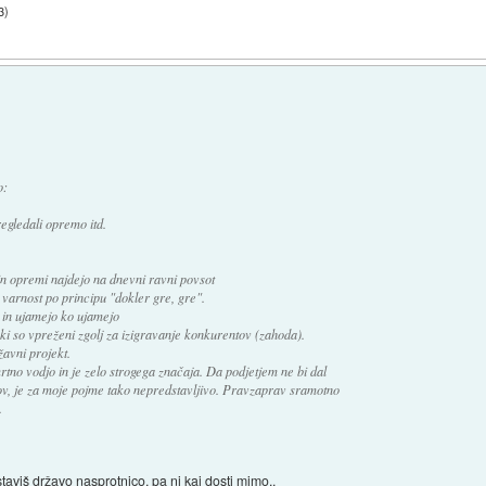
3
)
o:
egledali opremo itd.
in opremi najdejo na dnevni ravni povsot
 varnost po principu "dokler gre, gre".
a in ujamejo ko ujamejo
 ki so vpreženi zgolj za izigravanje konkurentov (zahoda).
žavni projekt.
mrtno vodjo in je zelo strogega značaja. Da podjetjem ne bi dal
v, je za moje pojme tako nepredstavljivo. Pravzaprav sramotno
.
staviš državo nasprotnico, pa ni kaj dosti mimo..