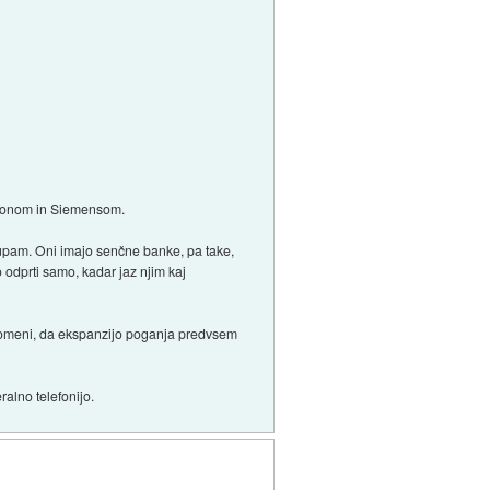
cssonom in Siemensom.
zaupam. Oni imajo senčne banke, pa take,
o odprti samo, kadar jaz njim kaj
r pomeni, da ekspanzijo poganja predvsem
ralno telefonijo.