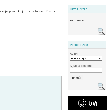
Hitre funkcije
slovanje, potem ko jim na globalnem trgu ne
seznam tem
Posebni izpisi
Avtor:
Ključna beseda: