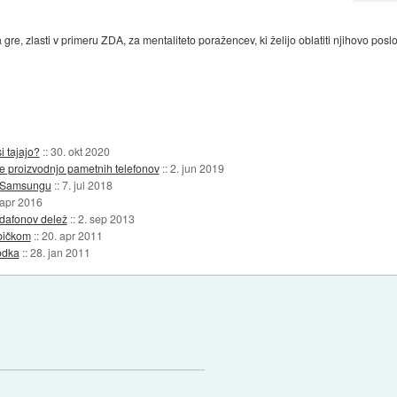
 gre, zlasti v primeru ZDA, za mentaliteto poražencev, ki želijo oblatiti njihovo po
i tajajo?
::
30. okt 2020
 proizvodnjo pametnih telefonov
::
2. jun 2019
c Samsungu
::
7. jul 2018
 apr 2016
odafonov delež
::
2. sep 2013
običkom
::
20. apr 2011
odka
::
28. jan 2011