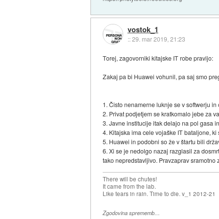
vostok_1
::
29. mar 2019, 21:23
Torej, zagovorniki kitajske IT robe pravijo:
Zakaj pa bi Huawei vohunil, pa saj smo preg
1. Čisto nenamerne luknje se v softwerju in
2. Privat podjetjem se kratkomalo jebe za va
3. Javne institucije itak delajo na pol gasa
4. Kitajska ima cele vojaške IT bataljone, k
5. Huawei in podobni so že v štartu bili drža
6. Xi se je nedolgo nazaj razglasil za dosm
tako nepredstavljivo. Pravzaprav sramotno za
There will be chutes!
It came from the lab.
Like tears in rain. Time to die. v_1 2012-21
Zgodovina sprememb…