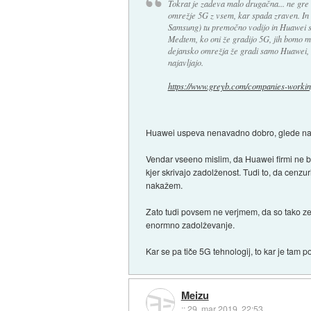
Tokrat je zadeva malo drugačna... ne gre 
omrežje 5G z vsem, kar spada zraven. In t
Samsung) tu premočno vodijo in Huawei sp
Medtem, ko oni že gradijo 5G, jih bomo mi b
dejansko omrežja že gradi samo Huawei, ost
najavljajo.
https://www.greyb.com/companies-working
Huawei uspeva nenavadno dobro, glede na to
Vendar vseeno mislim, da Huawei firmi ne bi
kjer skrivajo zadolženost. Tudi to, da cenzu
nakažem.
Zato tudi povsem ne verjmem, da so tako zel
enormno zadolževanje.
Kar se pa tiče 5G tehnologij, to kar je tam 
Meizu
::
29. mar 2019, 22:53