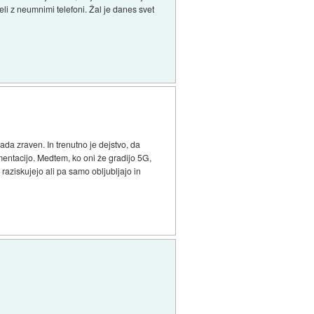
beli z neumnimi telefoni. Žal je danes svet
da zraven. In trenutno je dejstvo, da
mentacijo. Medtem, ko oni že gradijo 5G,
 raziskujejo ali pa samo obljubljajo in