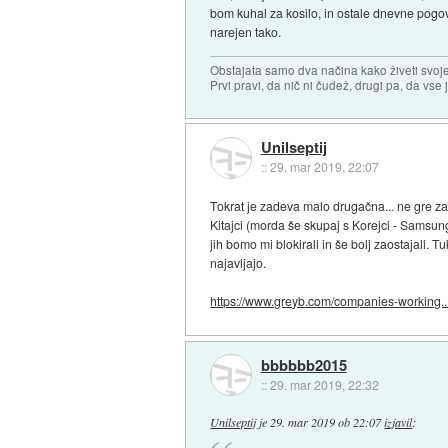
bom kuhal za kosilo, in ostale dnevne pogovor
narejen tako.
Obstajata samo dva načina kako živeti svoje 
Prvi pravi, da nič ni čudež, drugi pa, da vse 
Unilseptij
::
29. mar 2019, 22:07
Tokrat je zadeva malo drugačna... ne gre za
Kitajci (morda še skupaj s Korejci - Samsun
jih bomo mi blokirali in še bolj zaostajali. 
najavljajo.
https://www.greyb.com/companies-working..
bbbbbb2015
::
29. mar 2019, 22:32
Unilseptij
je
29. mar 2019 ob 22:07
izjavil
: