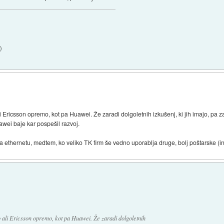
7
)
i Ericsson opremo, kot pa Huawei. Že zaradi dolgoletnih izkušenj, ki jih imajo, pa 
uawei baje kar pospešil razvoj.
 ethernetu, medtem, ko veliko TK firm še vedno uporablja druge, bolj poštarske (i
 ali Ericsson opremo, kot pa Huawei. Že zaradi dolgoletnih