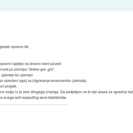
ledali opremo itd.
 opremi najdejo na dnevni ravni povsot
rnost po principu "dokler gre, gre".
 in ujamejo ko ujamejo
i so vpreženi zgolj za izigravanje konkurentov (zahoda).
vni projekt.
rtno vodjo in je zelo strogega značaja. Da podjetjem ne bi dal ukaza za vgradnjo t
 enega self-respecting semi-totalitarista.