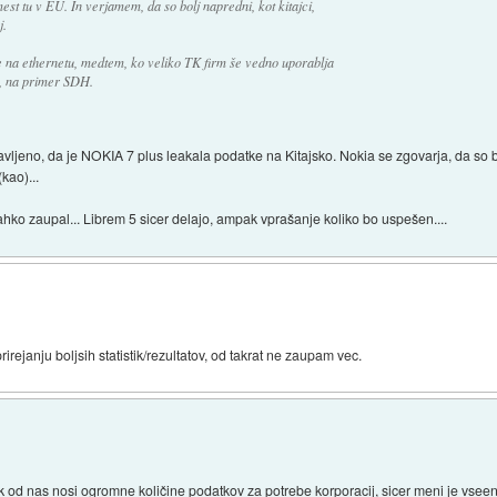
mest tu v EU. In verjamem, da so bolj napredni, kot kitajci,
j.
 na ethernetu, medtem, ko veliko TK firm še vedno uporablja
e, na primer SDH.
bjavljeno, da je NOKIA 7 plus leakala podatke na Kitajsko. Nokia se zgovarja, da so bi
kao)...
 lahko zaupal... Librem 5 sicer delajo, ampak vprašanje koliko bo uspešen....
rirejanju boljsih statistik/rezultatov, od takrat ne zaupam vec.
k od nas nosi ogromne količine podatkov za potrebe korporacij, sicer meni je vseeno