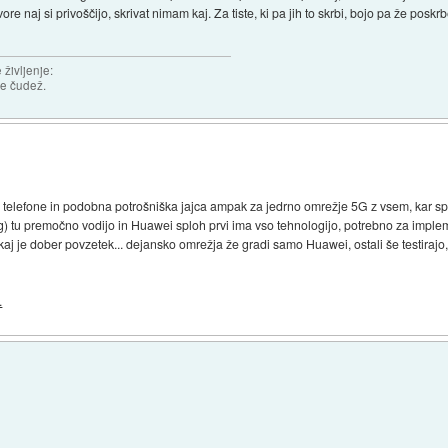
e naj si privoščijo, skrivat nimam kaj. Za tiste, ki pa jih to skrbi, bojo pa že poskr
življenje:
je čudež.
 telefone in podobna potrošniška jajca ampak za jedrno omrežje 5G z vsem, kar spa
g) tu premočno vodijo in Huawei sploh prvi ima vso tehnologijo, potrebno za imple
Tukaj je dober povzetek... dejansko omrežja že gradi samo Huawei, ostali še testirajo,
.