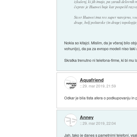
izkušenj, ki jih imajo, pa zaradi delovnih 
čeprav je Huawei baje kar pospešil razvo
Sicer Huawei ima res super narejeno, vse
druge, bolj poštarske (in drage) topologij
Nokia so kitajci. Mislim, da je včeraj bilo o
vohunijo), da pa za evropo modeli niso taki (
Skratka trenutno ni telefona-firme, ki bi mu
Aquafriend
::
29. mar 2019, 21:59
Odkar je bila tista afera o podkupovanju in p
Anney
::
29. mar 2019, 22:04
Jah, tako je danes s pametnimi telefoni, vsa