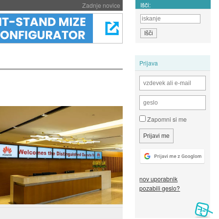
Išči:
Zadnje novice
Prijava
Zapomni si me
nov uporabnik
pozabili geslo?