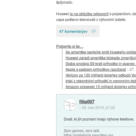
špijonažo.
Huawei
je na obtožbe odgovoril
s pojasnilom, da
uspe pošteno tekmovati z njihovimi izdelki.
47 komentarjev
Preberite si še…
Se ameriške sankcije proti Huaweiju počas
Huawei zaradi ameriške blokade zmanjšuje
Slaba prodaja S9 krati prihodke in spane
Apple s padcem prihodkov razočaral
::
27.
Verizon za 130 milijard dolarjev odkupil V
Intel z rekordnimi prihodki in ogromnim d
Amazon presegel 10 milijard dolarjev prih
filip007
::
29. mar 2019, 21:22
Dosti, ki jih poznam imajo njihove telefone.
Zero games, zero talk.
https://pristytools.neocities.org