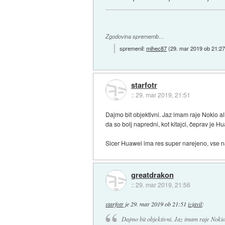
Zgodovina sprememb…
spremenil:
mihec87
(
29. mar 2019 ob 21:2
starfotr
::
29. mar 2019, 21:51
Dajmo bit objektivni. Jaz imam raje Nokio al
da so bolj napredni, kot kitajci, čeprav je H
Sicer Huawei ima res super narejeno, vse na
greatdrakon
::
29. mar 2019, 21:56
starfotr
je
29. mar 2019 ob 21:51
izjavil
:
Dajmo bit objektivni. Jaz imam raje Nokio