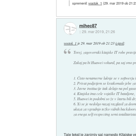
spremenil:
vostok_1
(
29. mar 2019 ob 21:2
mihec87
::
29. mar 2019, 21:26
vostok_1
je
29. mar 2019 ob 21:23
izjavil
:
Torej, zagovorniki kitajske IT robe pravij
Zakaj pa bi Huawei vohunil, pa saj smo pr
1. Čisto nenamerne luknje se v softwerju 
2. Privat podjetjem se kratkomalo jebe za
3. Javne institucije itak delajo na pol gas
4. Kitajska ima cele vojaške IT bataljone,
5. Huawei in podobni so že v štartu bili dr
6. Xi se je nedolgo nazaj razglasil za dos
ukaza za vgradnjo težko vidnih backdooro
za enega self-respecting semi-totalitarista
Tale tekst je zanimiv saj namesto Kitajske v