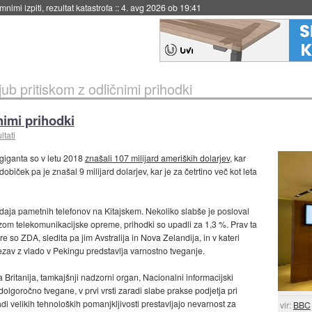
eto za večkratno uporabo
::
4. avg 2026 ob 19:41
ub pritiskom z odličnimi prihodki
nimi prihodki
ltati
giganta so v letu 2018
znašali 107 milijard ameriških dolarjev
, kar
običek pa je znašal 9 milijard dolarjev, kar je za četrtino več kot leta
odaja pametnih telefonov na Kitajskem. Nekoliko slabše je posloval
vozom telekomunikacijske opreme, prihodki so upadli za 1,3 %. Prav ta
re so ZDA, sledita pa jim Avstralija in Nova Zelandija, in v kateri
zav z vlado v Pekingu predstavlja varnostno tveganje.
ka Britanija, tamkajšnji nadzorni organ, Nacionalni informacijski
dolgoročno tvegane, v prvi vrsti zaradi slabe prakse podjetja pri
di velikih tehnoloških pomanjkljivosti prestavljajo nevarnost za
vir:
BBC