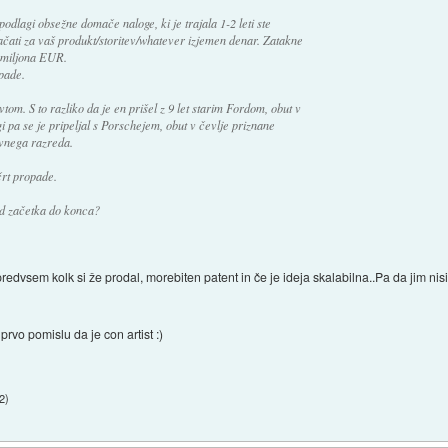
podlagi obsežne domače naloge, ki je trajala 1-2 leti ste
lačati za vaš produkt/storitev/whatever izjemen denar. Zatakne
l miljona EUR.
opade.
tom. S to razliko da je en prišel z 9 let starim Fordom, obut v
i pa se je pripeljal s Porschejem, obut v čevlje priznane
ovnega razreda.
črt propade.
od začetka do konca?
predvsem kolk si že prodal, morebiten patent in če je ideja skalabilna..Pa da jim n
prvo pomislu da je con artist :)
02
)