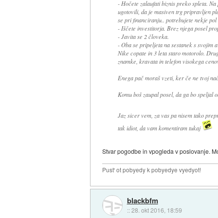
- Hočete zalaufati biznis preko spleta. Na 
ugotovili, da je masiven trg pripravljen p
se pri financiranju.. potrebujete nekje po
- Iščete investitorja. Brez njega posel pr
- Javita se 2 človeka.
- Oba se pripeljeta na sestanek s svojim av
Nike copate in 3 leta staro motorolo. Drug
znamke, kravata in telefon visokega cen
Enega pač moraš vzeti, ker če ne tvoj na
Komu boš zaupal posel, da ga bo speljal 
Jaz sicer vem, za vas pa nisem tako prep
tak idiot, da vam komentiram tukaj
Stvar pogodbe in vpogleda v poslovanje. Mon
Pust' ot pobyedy k pobyedye vyedyot!
blackbfm
::
28. okt 2016, 18:59