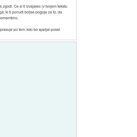
zgodi. Ce si ti izvajalec (v tvojem tekstu
ga, ki ti ponudi boljse pogoje za to, da
nepomembno.
e sprasuje po tem, kdo bo speljal posel.