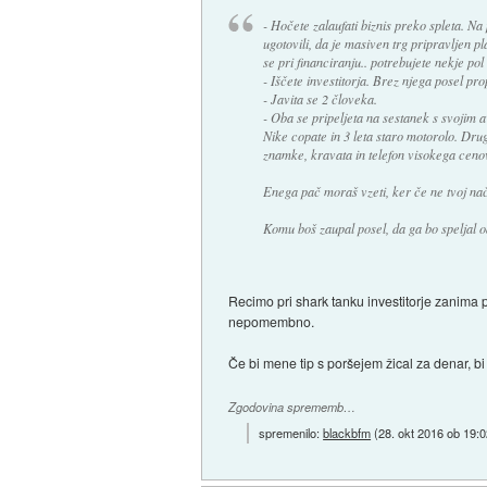
- Hočete zalaufati biznis preko spleta. Na 
ugotovili, da je masiven trg pripravljen p
se pri financiranju.. potrebujete nekje po
- Iščete investitorja. Brez njega posel pr
- Javita se 2 človeka.
- Oba se pripeljeta na sestanek s svojim av
Nike copate in 3 leta staro motorolo. Drug
znamke, kravata in telefon visokega cen
Enega pač moraš vzeti, ker če ne tvoj na
Komu boš zaupal posel, da ga bo speljal 
Recimo pri shark tanku investitorje zanima 
nepomembno.
Če bi mene tip s poršejem žical za denar, bi 
Zgodovina sprememb…
spremenilo:
blackbfm
(
28. okt 2016 ob 19: