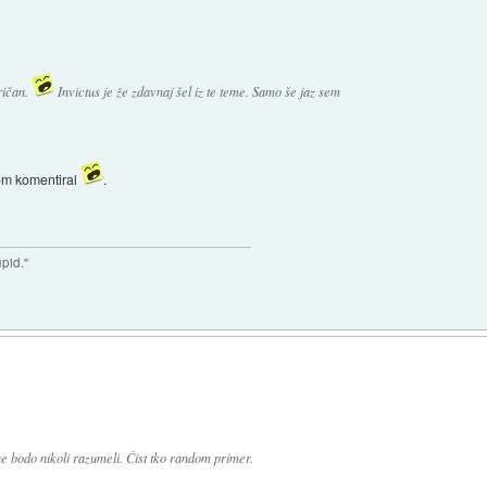
ričan.
Invictus je že zdavnaj šel iz te teme. Samo še jaz sem
bom komentiral
.
upid."
ne bodo nikoli razumeli. Čist tko random primer.