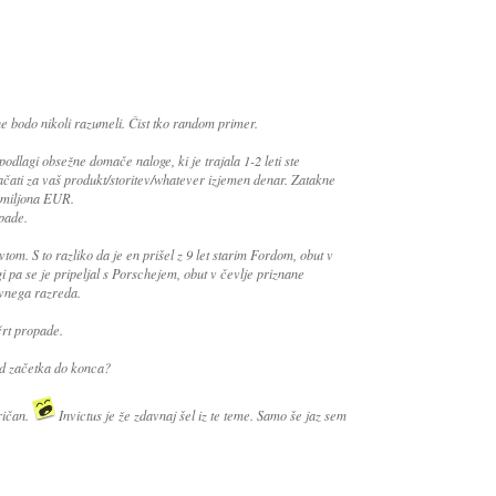
ne bodo nikoli razumeli. Čist tko random primer.
podlagi obsežne domače naloge, ki je trajala 1-2 leti ste
lačati za vaš produkt/storitev/whatever izjemen denar. Zatakne
l miljona EUR.
opade.
tom. S to razliko da je en prišel z 9 let starim Fordom, obut v
i pa se je pripeljal s Porschejem, obut v čevlje priznane
ovnega razreda.
črt propade.
od začetka do konca?
ričan.
Invictus je že zdavnaj šel iz te teme. Samo še jaz sem