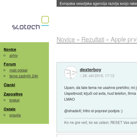
Evropska vesoljska agencija razvija svojo rak
Novice
»
Rezultati
»
Apple prv
Novice
arhiv
Forum
dexterboy
mali oglasi
::
28. okt 2016, 17:12
teme zadnjih 24h
Članki
Upam, da tale tema ne usahne prehitro; mi 
Uspešnost; ključi od avta, hud telefon, firm
Zaposlitve
LMAO
brskaj
Ostalo
@shadeX; hitro si popravi podpis :)
pravila
Ko ne gre več, ko se ustavi, RESET Vas spet 