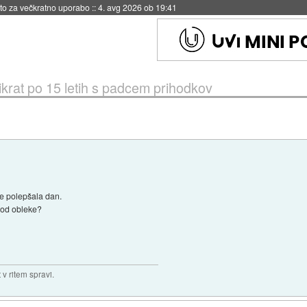
eto za večkratno uporabo
::
4. avg 2026 ob 19:41
ikrat po 15 letih s padcem prihodkov
je polepšala dan.
a od obleke?
v ritem spravi.