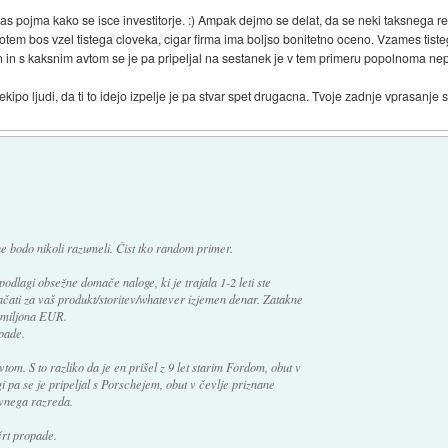
as pojma kako se isce investitorje. :) Ampak dejmo se delat, da se neki taksnega res 
r, potem bos vzel tistega cloveka, cigar firma ima boljso bonitetno oceno. Vzames tiste
cen in s kaksnim avtom se je pa pripeljal na sestanek je v tem primeru popolnoma 
bis ekipo ljudi, da ti to idejo izpelje je pa stvar spet drugacna. Tvoje zadnje vprasanj
ne bodo nikoli razumeli. Čist tko random primer.
podlagi obsežne domače naloge, ki je trajala 1-2 leti ste
lačati za vaš produkt/storitev/whatever izjemen denar. Zatakne
l miljona EUR.
opade.
tom. S to razliko da je en prišel z 9 let starim Fordom, obut v
i pa se je pripeljal s Porschejem, obut v čevlje priznane
ovnega razreda.
črt propade.