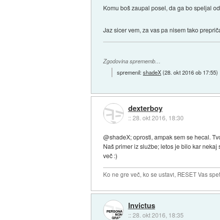
Komu boš zaupal posel, da ga bo speljal o
Jaz sicer vem, za vas pa nisem tako prepri
Zgodovina sprememb…
spremenil:
shadeX
(
28. okt 2016 ob 17:55
)
dexterboy
::
28. okt 2016, 18:30
@shadeX; oprosti, ampak sem se hecal. Tvoj
Naš primer iz službe; letos je bilo kar neka
več :)
Ko ne gre več, ko se ustavi, RESET Vas spet 
Invictus
::
28. okt 2016, 18:35