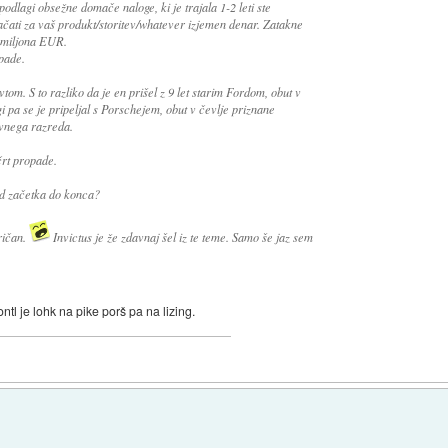
podlagi obsežne domače naloge, ki je trajala 1-2 leti ste
lačati za vaš produkt/storitev/whatever izjemen denar. Zatakne
l miljona EUR.
opade.
tom. S to razliko da je en prišel z 9 let starim Fordom, obut v
i pa se je pripeljal s Porschejem, obut v čevlje priznane
ovnega razreda.
črt propade.
od začetka do konca?
ričan.
Invictus je že zdavnaj šel iz te teme. Samo še jaz sem
tl je lohk na pike porš pa na lizing.