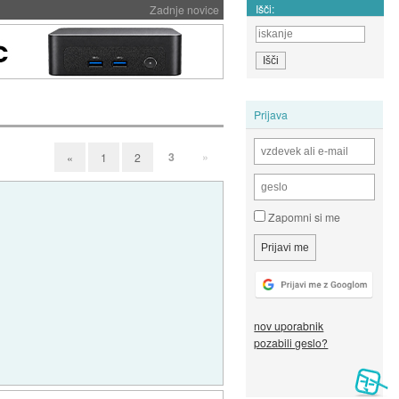
Išči:
Zadnje novice
Prijava
3
»
«
1
2
Zapomni si me
nov uporabnik
pozabili geslo?