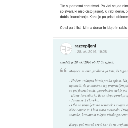
Tle si pomesal ene stvari. Pa vidi se, da nim
so stvari, ki niso cisto jasno), ki rabi dena
dobis financiranje. Kako je pa prisel oble
Ce si pa ti tisti, ki ima denar in idejo in ra
razcepljeni
::
28. okt 2016, 19:28
shadeX
je
28. okt 2016 ob 17:53
izjavil
:
Mogoče še ena zgodbica za tiste, ki tega 
- Hočete zalaufati biznis preko spleta. Na 
ugotovili, da je masiven trg pripravljen p
se pri financiranju.. potrebujete nekje po
- Iščete investitorja. Brez njega posel pr
- Javita se 2 človeka.
- Oba se pripeljeta na sestanek s svojim av
Nike copate in 3 leta staro motorolo. Drug
znamke, kravata in telefon visokega cen
Enega pač moraš vzeti, ker če ne tvoj na