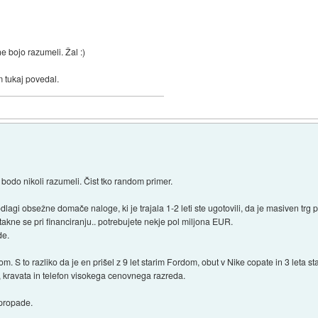
ne bojo razumeli. Žal :)
 tukaj povedal.
 bodo nikoli razumeli. Čist tko random primer.
dlagi obsežne domače naloge, ki je trajala 1-2 leti ste ugotovili, da je masiven trg p
akne se pri financiranju.. potrebujete nekje pol miljona EUR.
de.
m. S to razliko da je en prišel z 9 let starim Fordom, obut v Nike copate in 3 leta sta
 kravata in telefon visokega cenovnega razreda.
 propade.