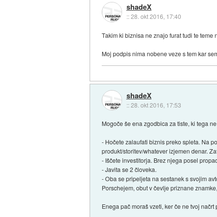
shadeX
::
28. okt 2016, 17:40
Takim ki biznisa ne znajo furat tudi te teme 
Moj podpis nima nobene veze s tem kar sem
shadeX
::
28. okt 2016, 17:53
Mogoče še ena zgodbica za tiste, ki tega ne
- Hočete zalaufati biznis preko spleta. Na po
produkt/storitev/whatever izjemen denar. Zat
- Iščete investitorja. Brez njega posel propa
- Javita se 2 človeka.
- Oba se pripeljeta na sestanek s svojim avto
Porschejem, obut v čevlje priznane znamke,
Enega pač moraš vzeti, ker če ne tvoj načrt