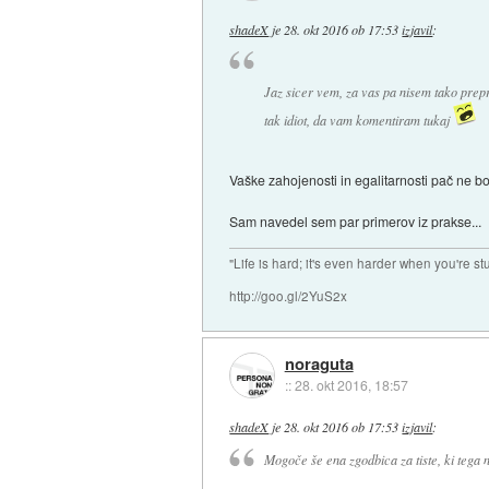
shadeX
je
28. okt 2016 ob 17:53
izjavil
:
Jaz sicer vem, za vas pa nisem tako prep
tak idiot, da vam komentiram tukaj
Vaške zahojenosti in egalitarnosti pač ne 
Sam navedel sem par primerov iz prakse...
"Life is hard; it's even harder when you're st
http://goo.gl/2YuS2x
noraguta
::
28. okt 2016, 18:57
shadeX
je
28. okt 2016 ob 17:53
izjavil
:
Mogoče še ena zgodbica za tiste, ki tega 