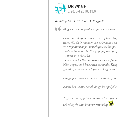
BigWhale
::
28. okt 2016, 19:04
shadeX
je
28. okt 2016 ob 17:53
izjavil
:
Mogoče še ena zgodbica za tiste, ki tega 
- Hočete zalaufati biznis preko spleta. Na 
ugotovili, da je masiven trg pripravljen p
se pri financiranju.. potrebujete nekje po
- Iščete investitorja. Brez njega posel pr
- Javita se 2 človeka.
- Oba se pripeljeta na sestanek s svojim av
Nike copate in 3 leta staro motorolo. Drug
znamke, kravata in telefon visokega cen
Enega pač moraš vzeti, ker če ne tvoj na
Komu boš zaupal posel, da ga bo speljal 
Jaz sicer vem, za vas pa nisem tako prep
tak idiot, da vam komentiram tukaj