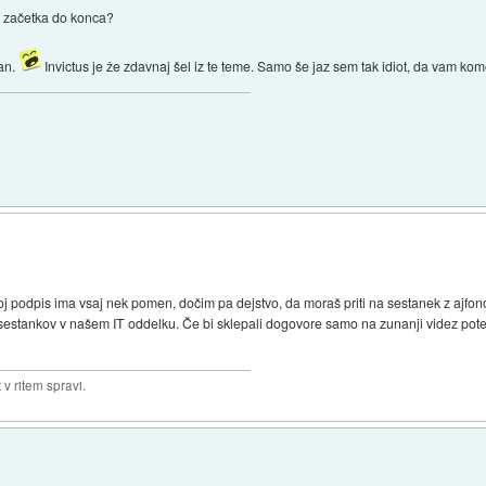
d začetka do konca?
čan.
Invictus je že zdavnaj šel iz te teme. Samo še jaz sem tak idiot, da vam ko
 podpis ima vsaj nek pomen, dočim pa dejstvo, da moraš priti na sestanek z ajfo
j sestankov v našem IT oddelku. Če bi sklepali dogovore samo na zunanji videz poten
v ritem spravi.