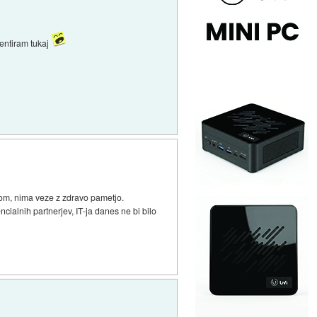
mentiram tukaj
nom, nima veze z zdravo pametjo.
cialnih partnerjev, IT-ja danes ne bi bilo